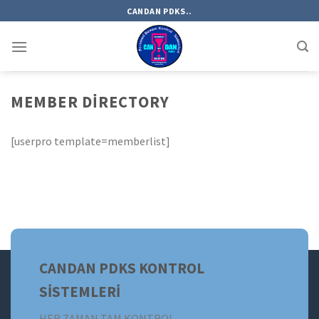
Skip
CANDAN PDKS..
to
content
MEMBER DIRECTORY
[userpro template=memberlist]
CANDAN PDKS KONTROL
SİSTEMLERİ
HER ZAMAN TAM KONTROL