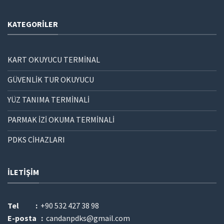
KATEGORILER
KART OKUYUCU TERMİNAL
GÜVENLİK TUR OKUYUCU
YÜZ TANIMA TERMİNALİ
PARMAK İZİ OKUMA TERMİNALİ
PDKS CİHAZLARI
İLETIŞIM
Tel :
+90 532 427 38 98
E-posta :
candanpdks@gmail.com