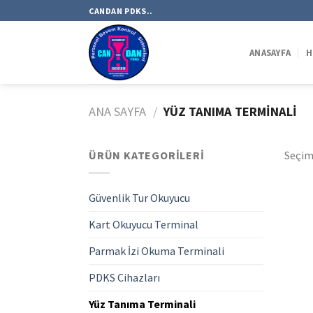
Skip
CANDAN PDKS..
to
content
ANASAYFA
H
ANA SAYFA
/
YÜZ TANIMA TERMINALI
ÜRÜN KATEGORILERI
Seçim
Güvenlik Tur Okuyucu
Kart Okuyucu Terminal
Parmak İzi Okuma Terminali
PDKS Cihazları
Yüz Tanıma Terminali