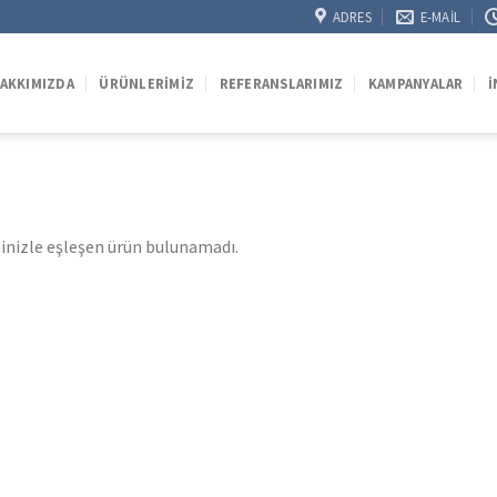
ADRES
E-MAIL
AKKIMIZDA
ÜRÜNLERIMIZ
REFERANSLARIMIZ
KAMPANYALAR
İ
inizle eşleşen ürün bulunamadı.