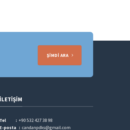
ŞIMDI ARA
İLETIŞIM
Tel :
+90 532 427 38 98
E-posta :
candanpdks@gmail.com