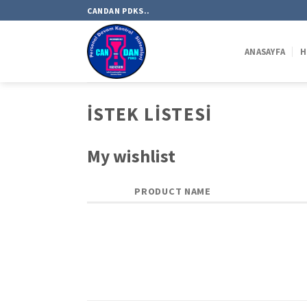
Skip
CANDAN PDKS..
to
content
ANASAYFA
H
İSTEK LISTESI
My wishlist
PRODUCT NAME