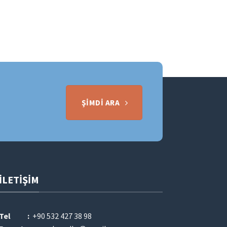
ŞIMDI ARA
İLETIŞIM
Tel :
+90 532 427 38 98