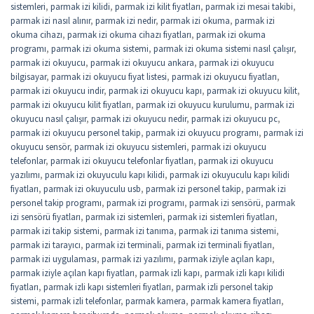
sistemleri
,
parmak izi kilidi
,
parmak izi kilit fiyatları
,
parmak izi mesai takibi
,
parmak izi nasıl alınır
,
parmak izi nedir
,
parmak izi okuma
,
parmak izi
okuma cihazı
,
parmak izi okuma cihazı fiyatları
,
parmak izi okuma
programı
,
parmak izi okuma sistemi
,
parmak izi okuma sistemi nasıl çalışır
,
parmak izi okuyucu
,
parmak izi okuyucu ankara
,
parmak izi okuyucu
bilgisayar
,
parmak izi okuyucu fiyat listesi
,
parmak izi okuyucu fiyatları
,
parmak izi okuyucu indir
,
parmak izi okuyucu kapı
,
parmak izi okuyucu kilit
,
parmak izi okuyucu kilit fiyatları
,
parmak izi okuyucu kurulumu
,
parmak izi
okuyucu nasıl çalışır
,
parmak izi okuyucu nedir
,
parmak izi okuyucu pc
,
parmak izi okuyucu personel takip
,
parmak izi okuyucu programı
,
parmak izi
okuyucu sensör
,
parmak izi okuyucu sistemleri
,
parmak izi okuyucu
telefonlar
,
parmak izi okuyucu telefonlar fiyatları
,
parmak izi okuyucu
yazılımı
,
parmak izi okuyuculu kapı kilidi
,
parmak izi okuyuculu kapı kilidi
fiyatları
,
parmak izi okuyuculu usb
,
parmak izi personel takip
,
parmak izi
personel takip programı
,
parmak izi programı
,
parmak izi sensörü
,
parmak
izi sensörü fiyatları
,
parmak izi sistemleri
,
parmak izi sistemleri fiyatları
,
parmak izi takip sistemi
,
parmak izi tanıma
,
parmak izi tanıma sistemi
,
parmak izi tarayıcı
,
parmak izi terminali
,
parmak izi terminali fiyatları
,
parmak izi uygulaması
,
parmak izi yazılımı
,
parmak iziyle açılan kapı
,
parmak iziyle açılan kapı fiyatları
,
parmak izli kapı
,
parmak izli kapı kilidi
fiyatları
,
parmak izli kapı sistemleri fiyatları
,
parmak izli personel takip
sistemi
,
parmak izli telefonlar
,
parmak kamera
,
parmak kamera fiyatları
,