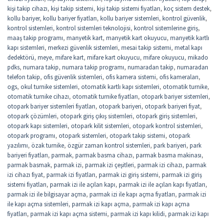
kişi takip cihazı
,
kişi takip sistemi
,
kişi takip sistemi fiyatları
,
koç sistem destek
,
kollu bariyer
,
kollu bariyer fiyatları
,
kollu bariyer sistemleri
,
kontrol güvenlik
,
kontrol sistemleri
,
kontrol sistemleri teknolojisi
,
kontrol sistemlerine giriş
,
maaş takip programı
,
manyetik kart
,
manyetik kart okuyucu
,
manyetik kartlı
kapı sistemleri
,
merkezi güvenlik sistemleri
,
mesai takip sistemi
,
metal kapı
dedektörü
,
meye
,
mifare kart
,
mifare kart okuyucu
,
mifare okuyucu
,
mikado
pdks
,
numara takip
,
numara takip programı
,
numaradan takip
,
numaradan
telefon takip
,
ofis güvenlik sistemleri
,
ofis kamera sistemi
,
ofis kameraları
,
ogs
,
okul turnike sistemleri
,
otomatik kartlı kapı sistemleri
,
otomatik turnike
,
otomatik turnike cihazı
,
otomatik turnike fiyatları
,
otopark bariyer sistemleri
,
otopark bariyer sistemleri fiyatları
,
otopark bariyeri
,
otopark bariyeri fiyat
,
otopark çözümleri
,
otopark giriş çıkış sistemleri
,
otopark giriş sistemleri
,
otopark kapı sistemleri
,
otopark kilit sistemleri
,
otopark kontrol sistemleri
,
otopark programı
,
otopark sistemleri
,
otopark takip sistemi
,
otopark
yazılımı
,
özak turnike
,
özgür zaman kontrol sistemleri
,
park bariyeri
,
park
bariyeri fiyatları
,
parmak
,
parmak basma cihazı
,
parmak basma makinası
,
parmak basmak
,
parmak izi
,
parmak izi çeşitleri
,
parmak izi cihazı
,
parmak
izi cihazı fiyat
,
parmak izi fiyatları
,
parmak izi giriş sistemi
,
parmak izi giriş
sistemi fiyatları
,
parmak izi ile açılan kapı
,
parmak izi ile açılan kapı fiyatları
,
parmak izi ile bilgisayar açma
,
parmak izi ile kapı açma fiyatları
,
parmak izi
ile kapı açma sistemleri
,
parmak izi kapı açma
,
parmak izi kapı açma
fiyatları
,
parmak izi kapı açma sistemi
,
parmak izi kapı kilidi
,
parmak izi kapı