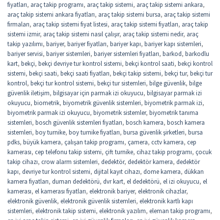
fiyatları
,
araç takip programı
,
araç takip sistemi
,
araç takip sistemi ankara
,
araç takip sistemi ankara fiyatları
,
araç takip sistemi bursa
,
araç takip sistemi
firmaları
,
araç takip sistemi fiyat listesi
,
araç takip sistemi fiyatları
,
araç takip
sistemi izmir
,
araç takip sistemi nasıl çalışır
,
araç takip sistemi nedir
,
araç
takip yazılımı
,
bariyer
,
bariyer fiyatları
,
bariyer kapı
,
bariyer kapı sistemleri
,
bariyer servisi
,
bariyer sistemleri
,
bariyer sistemleri fiyatları
,
barkod
,
barkodlu
kart
,
bekçi
,
bekçi devriye tur kontrol sistemi
,
bekçi kontrol saati
,
bekçi kontrol
sistemi
,
bekçi saati
,
bekçi saati fiyatları
,
bekçi takip sistemi
,
bekçi tur
,
bekçi tur
kontrol
,
bekçi tur kontrol sistemi
,
bekçi tur sistemleri
,
bilge güvenlik
,
bilge
güvenlik iletişim
,
bilgisayar için parmak izi okuyucu
,
bilgisayar parmak izi
okuyucu
,
biometrik
,
biyometrik güvenlik sistemleri
,
biyometrik parmak izi
,
biyometrik parmak izi okuyucu
,
biyometrik sistemler
,
biyometrik tanıma
sistemleri
,
bosch güvenlik sistemleri fiyatları
,
bosch kamera
,
bosch kamera
sistemleri
,
boy turnike
,
boy turnike fiyatları
,
bursa güvenlik şirketleri
,
bursa
pdks
,
büyük kamera
,
çalışan takip programı
,
çamera
,
cctv kamera
,
cep
kamerası
,
cep telefonu takip sistemi
,
çift turnike
,
cihaz takip programı
,
çocuk
takip cihazı
,
crow alarm sistemleri
,
dedektör
,
dedektör kamera
,
dedektör
kapı
,
devriye tur kontrol sistemi
,
dijital kayıt cihazı
,
dome kamera
,
dükkan
kamera fiyatları
,
duman dedektörü
,
dvr kart
,
el dedektörü
,
el izi okuyucu
,
el
kamerası
,
el kamerası fiyatları
,
elektronik bariyer
,
elektronik cihazlar
,
elektronik güvenlik
,
elektronik güvenlik sistemleri
,
elektronik kartlı kapı
sistemleri
,
elektronik takip sistemi
,
elektronik yazılım
,
eleman takip programı
,