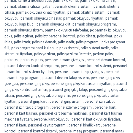
parmak kamera hepsiburada
,
parmak okuma
,
parmak okuma cihazı
,
parmak okuma cihazı fiyatları
,
parmak okuma sistemi
,
parmak okutma
cihazı
,
parmak okutma cihazı fiyatları
,
parmak okutma sistemi
,
parmak
okuyucu
,
parmak okuyucu cihazlar
,
parmak okuyucu fiyatları
,
parmak
okuyucu kapı kilidi
,
parmak okuyucu kilit
,
parmak okuyucu programı
,
parmak okuyucu sistem
,
parmak okuyucu telefonlar
,
pc parmak izi okuyucu
,
pdks
,
pdks açılımı
,
pdks btr personel kontrol
,
pdks cihazı
,
pdks fiyat
,
pdks
ihlas
,
pdks izmir
,
pdks ne demek
,
pdks nedir
,
pdks programı
,
pdks programı
full
,
pdks programı nasıl kullanılır
,
pdks sistemi
,
pdks sistemi nedir
,
pdks
sistemleri fiyatları
,
pdks yazılımı
,
pdks yazılımı ücretsiz
,
perkon pdks
,
perkotek
,
perkotek pdks
,
personel devam çizelgesi
,
personel devam kontrol
,
personel devam kontrol programı
,
personel devam kontrol sistemi
,
personel
devam kontrol sistemi fiyatları
,
personel devam takip çizelgesi
,
personel
devam takip programı
,
personel devam takip sistemi
,
personel giriş çikiş
çizelgesi
,
personel giriş çıkış
,
personel giriş çıkış kart sistemi fiyatları
,
personel
giriş çıkış kontrol sistemleri
,
personel giriş çıkış takip
,
personel giriş çıkış takip
cihazı
,
personel giriş çıkış takip programı
,
personel giriş çıkış takip sistemi
fiyatları
,
personel giriş kartı
,
personel giriş sistemi
,
personel izin takip
,
personel izin takip programı
,
personel izleme programı
,
personel kart
,
personel kart basma
,
personel kart basma makinası
,
personel kart basma
makinası fiyatları
,
personel kart okuyucu
,
personel kart okuyucu fiyatları
,
personel kartı
,
personel kayıt programı
,
personel kimlik kartı
,
personel
kontrol
,
personel kontrol sistemi
,
personel maaş programı
,
personel maaş