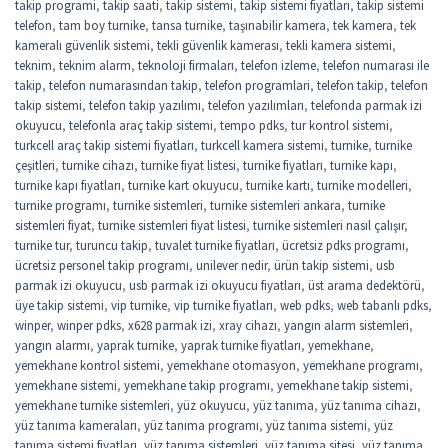
takip programi
,
takip saati
,
takip sistemi
,
takip sistemi fiyatları
,
takip sistemi
telefon
,
tam boy turnike
,
tansa turnike
,
taşınabilir kamera
,
tek kamera
,
tek
kameralı güvenlik sistemi
,
tekli güvenlik kamerası
,
tekli kamera sistemi
,
teknim
,
teknim alarm
,
teknoloji firmaları
,
telefon izleme
,
telefon numarası ile
takip
,
telefon numarasından takip
,
telefon programlari
,
telefon takip
,
telefon
takip sistemi
,
telefon takip yazılımı
,
telefon yazılımları
,
telefonda parmak izi
okuyucu
,
telefonla araç takip sistemi
,
tempo pdks
,
tur kontrol sistemi
,
turkcell araç takip sistemi fiyatları
,
turkcell kamera sistemi
,
turnike
,
turnike
çeşitleri
,
turnike cihazı
,
turnike fiyat listesi
,
turnike fiyatları
,
turnike kapı
,
turnike kapı fiyatları
,
turnike kart okuyucu
,
turnike kartı
,
turnike modelleri
,
turnike programı
,
turnike sistemleri
,
turnike sistemleri ankara
,
turnike
sistemleri fiyat
,
turnike sistemleri fiyat listesi
,
turnike sistemleri nasıl çalışır
,
turnike tur
,
turuncu takip
,
tuvalet turnike fiyatları
,
ücretsiz pdks programı
,
ücretsiz personel takip programı
,
unilever nedir
,
ürün takip sistemi
,
usb
parmak izi okuyucu
,
usb parmak izi okuyucu fiyatları
,
üst arama dedektörü
,
üye takip sistemi
,
vip turnike
,
vip turnike fiyatları
,
web pdks
,
web tabanlı pdks
,
winper
,
winper pdks
,
x628 parmak izi
,
xray cihazı
,
yangın alarm sistemleri
,
yangın alarmı
,
yaprak turnike
,
yaprak turnike fiyatları
,
yemekhane
,
yemekhane kontrol sistemi
,
yemekhane otomasyon
,
yemekhane programı
,
yemekhane sistemi
,
yemekhane takip programı
,
yemekhane takip sistemi
,
yemekhane turnike sistemleri
,
yüz okuyucu
,
yüz tanıma
,
yüz tanıma cihazı
,
yüz tanıma kameraları
,
yüz tanıma programı
,
yüz tanıma sistemi
,
yüz
tanıma sistemi fiyatları
,
yüz tanıma sistemleri
,
yüz tanıma sitesi
,
yüz tanıma