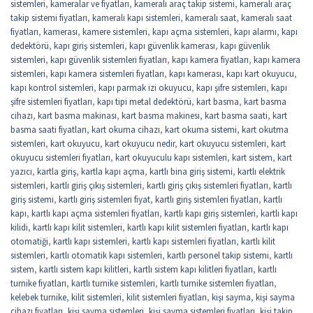
sistemleri
,
kameralar ve fiyatları
,
kameralı araç takip sistemi
,
kameralı araç
takip sistemi fiyatları
,
kameralı kapı sistemleri
,
kameralı saat
,
kameralı saat
fiyatları
,
kamerası
,
kamere sistemleri
,
kapı açma sistemleri
,
kapı alarmı
,
kapı
dedektörü
,
kapı giriş sistemleri
,
kapı güvenlik kamerası
,
kapı güvenlik
sistemleri
,
kapı güvenlik sistemleri fiyatları
,
kapı kamera fiyatları
,
kapı kamera
sistemleri
,
kapı kamera sistemleri fiyatları
,
kapı kamerası
,
kapı kart okuyucu
,
kapı kontrol sistemleri
,
kapı parmak izi okuyucu
,
kapı şifre sistemleri
,
kapı
şifre sistemleri fiyatları
,
kapı tipi metal dedektörü
,
kart basma
,
kart basma
cihazı
,
kart basma makinası
,
kart basma makinesi
,
kart basma saati
,
kart
basma saati fiyatları
,
kart okuma cihazı
,
kart okuma sistemi
,
kart okutma
sistemleri
,
kart okuyucu
,
kart okuyucu nedir
,
kart okuyucu sistemleri
,
kart
okuyucu sistemleri fiyatları
,
kart okuyuculu kapı sistemleri
,
kart sistem
,
kart
yazıcı
,
kartla giriş
,
kartla kapı açma
,
kartlı bina giriş sistemi
,
kartlı elektrik
sistemleri
,
kartlı giriş çıkış sistemleri
,
kartlı giriş çıkış sistemleri fiyatları
,
kartlı
giriş sistemi
,
kartlı giriş sistemleri fiyat
,
kartlı giriş sistemleri fiyatları
,
kartlı
kapı
,
kartlı kapı açma sistemleri fiyatları
,
kartlı kapı giriş sistemleri
,
kartlı kapı
kilidi
,
kartlı kapı kilit sistemleri
,
kartlı kapı kilit sistemleri fiyatları
,
kartlı kapı
otomatiği
,
kartlı kapı sistemleri
,
kartlı kapı sistemleri fiyatları
,
kartlı kilit
sistemleri
,
kartlı otomatik kapı sistemleri
,
kartlı personel takip sistemi
,
kartlı
sistem
,
kartlı sistem kapı kilitleri
,
kartlı sistem kapı kilitleri fiyatları
,
kartlı
turnike fiyatları
,
kartlı turnike sistemleri
,
kartlı turnike sistemleri fiyatları
,
kelebek turnike
,
kilit sistemleri
,
kilit sistemleri fiyatları
,
kişi sayma
,
kişi sayma
cihazı fiyatları
,
kişi sayma sistemleri
,
kişi sayma sistemleri fiyatları
,
kişi takip
,