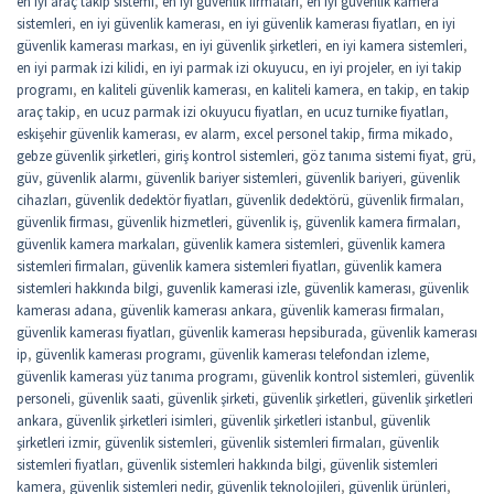
en iyi araç takip sistemi
,
en iyi güvenlik firmaları
,
en iyi güvenlik kamera
sistemleri
,
en iyi güvenlik kamerası
,
en iyi güvenlik kamerası fiyatları
,
en iyi
güvenlik kamerası markası
,
en iyi güvenlik şirketleri
,
en iyi kamera sistemleri
,
en iyi parmak izi kilidi
,
en iyi parmak izi okuyucu
,
en iyi projeler
,
en iyi takip
programı
,
en kaliteli güvenlik kamerası
,
en kaliteli kamera
,
en takip
,
en takip
araç takip
,
en ucuz parmak izi okuyucu fiyatları
,
en ucuz turnike fiyatları
,
eskişehir güvenlik kamerası
,
ev alarm
,
excel personel takip
,
firma mikado
,
gebze güvenlik şirketleri
,
giriş kontrol sistemleri
,
göz tanıma sistemi fiyat
,
grü
,
güv
,
güvenlik alarmı
,
güvenlik bariyer sistemleri
,
güvenlik bariyeri
,
güvenlik
cihazları
,
güvenlik dedektör fiyatları
,
güvenlik dedektörü
,
güvenlik firmaları
,
güvenlik firması
,
güvenlik hizmetleri
,
güvenlik iş
,
güvenlik kamera firmaları
,
güvenlik kamera markaları
,
güvenlik kamera sistemleri
,
güvenlik kamera
sistemleri firmaları
,
güvenlik kamera sistemleri fiyatları
,
güvenlik kamera
sistemleri hakkında bilgi
,
guvenlik kamerasi izle
,
güvenlik kamerası
,
güvenlik
kamerası adana
,
güvenlik kamerası ankara
,
güvenlik kamerası firmaları
,
güvenlik kamerası fiyatları
,
güvenlik kamerası hepsiburada
,
güvenlik kamerası
ip
,
güvenlik kamerası programı
,
güvenlik kamerası telefondan izleme
,
güvenlik kamerası yüz tanıma programı
,
güvenlik kontrol sistemleri
,
güvenlik
personeli
,
güvenlik saati
,
güvenlik şirketi
,
güvenlik şirketleri
,
güvenlik şirketleri
ankara
,
güvenlik şirketleri isimleri
,
güvenlik şirketleri istanbul
,
güvenlik
şirketleri izmir
,
güvenlik sistemleri
,
güvenlik sistemleri firmaları
,
güvenlik
sistemleri fiyatları
,
güvenlik sistemleri hakkında bilgi
,
güvenlik sistemleri
kamera
,
güvenlik sistemleri nedir
,
güvenlik teknolojileri
,
güvenlik ürünleri
,