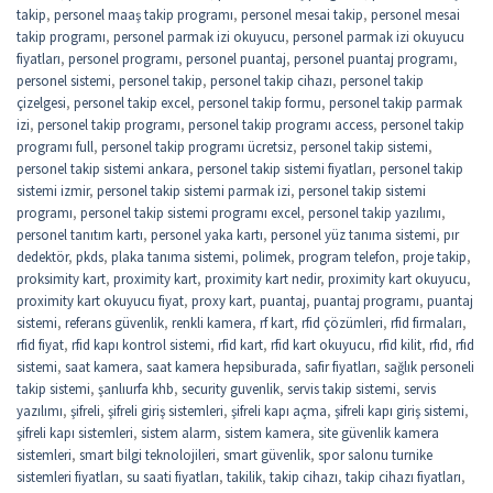
takip
,
personel maaş takip programı
,
personel mesai takip
,
personel mesai
takip programı
,
personel parmak izi okuyucu
,
personel parmak izi okuyucu
fiyatları
,
personel programı
,
personel puantaj
,
personel puantaj programı
,
personel sistemi
,
personel takip
,
personel takip cihazı
,
personel takip
çizelgesi
,
personel takip excel
,
personel takip formu
,
personel takip parmak
izi
,
personel takip programı
,
personel takip programı access
,
personel takip
programı full
,
personel takip programı ücretsiz
,
personel takip sistemi
,
personel takip sistemi ankara
,
personel takip sistemi fiyatları
,
personel takip
sistemi izmir
,
personel takip sistemi parmak izi
,
personel takip sistemi
programı
,
personel takip sistemi programı excel
,
personel takip yazılımı
,
personel tanıtım kartı
,
personel yaka kartı
,
personel yüz tanıma sistemi
,
pır
dedektör
,
pkds
,
plaka tanıma sistemi
,
polimek
,
program telefon
,
proje takip
,
proksimity kart
,
proximity kart
,
proximity kart nedir
,
proximity kart okuyucu
,
proximity kart okuyucu fiyat
,
proxy kart
,
puantaj
,
puantaj programı
,
puantaj
sistemi
,
referans güvenlik
,
renkli kamera
,
rf kart
,
rfid çözümleri
,
rfid firmaları
,
rfid fiyat
,
rfid kapı kontrol sistemi
,
rfid kart
,
rfid kart okuyucu
,
rfid kilit
,
rfıd
,
rfıd
sistemi
,
saat kamera
,
saat kamera hepsiburada
,
safir fiyatları
,
sağlık personeli
takip sistemi
,
şanlıurfa khb
,
security guvenlik
,
servis takip sistemi
,
servis
yazılımı
,
şifreli
,
şifreli giriş sistemleri
,
şifreli kapı açma
,
şifreli kapı giriş sistemi
,
şifreli kapı sistemleri
,
sistem alarm
,
sistem kamera
,
site güvenlik kamera
sistemleri
,
smart bilgi teknolojileri
,
smart güvenlik
,
spor salonu turnike
sistemleri fiyatları
,
su saati fiyatları
,
takilik
,
takip cihazı
,
takip cihazı fiyatları
,