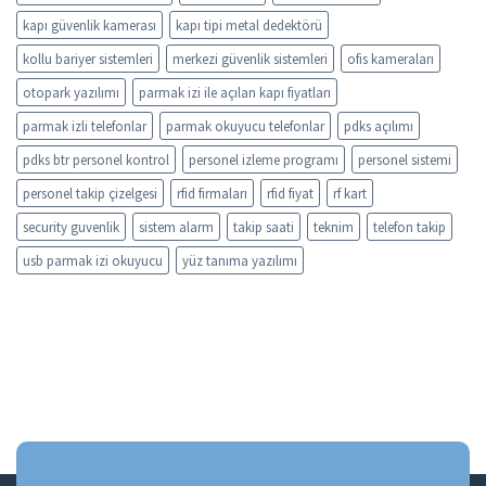
kapı güvenlik kamerası
kapı tipi metal dedektörü
kollu bariyer sistemleri
merkezi güvenlik sistemleri
ofis kameraları
otopark yazılımı
parmak izi ile açılan kapı fiyatları
parmak izli telefonlar
parmak okuyucu telefonlar
pdks açılımı
pdks btr personel kontrol
personel izleme programı
personel sistemi
personel takip çizelgesi
rfid firmaları
rfid fiyat
rf kart
security guvenlik
sistem alarm
takip saati
teknim
telefon takip
usb parmak izi okuyucu
yüz tanıma yazılımı