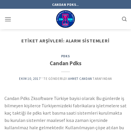
Skip
CANDAN PDKS..
to
content
ETIKET ARŞIVLERI:
ALARM SISTEMLERI
PDKS
Candan Pdks
EKIM 10, 2017
’' TE GÖNDERILDI
AHMET CANDAN
TARAFINDAN
Candan Pdks Zksoftware Türkiye bayisi olarak: Bu günlerde iş
bilmeyen kişilerce Türkiyemizdeki fabrikalara işletmelere sat
kaç taktiği ile pdks kart basma saati sistemleri kurulmakta
bu kurulan sistemler maalesef kısa zaman içersinde
kullanılmaz hale gelmektedir. Kullanılmayan çöpe atılan bu