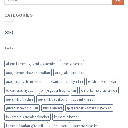
CATEGORIES
pdks
TAG
alarm kamera güvenlik sistemleri
araç güvenlik
araç izleme cihazları fiyatları
araç takip firmaları
araç takip sistemi izmir
dükkan kamera fiyatları
elektronik cihazlar
el kamerası fiyatları
en iyi güvenlik şirketleri
en iyi kamera sistemleri
güvenlik cihazları
güvenlik dedektörü
güvenlik saati
güvenlik teknolojileri
hirsiz alarmi
ip güvenlik kamera sistemleri
ip kamera sistemleri fiyatları
kamera cihazları
kamera fiyatları güvenlik
kamera kartı
kamera şirketleri