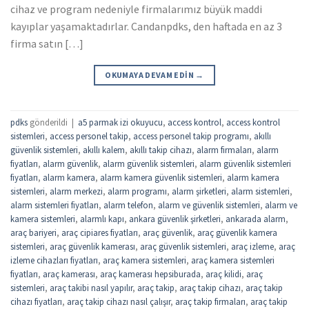
cihaz ve program nedeniyle firmalarımız büyük maddi
kayıplar yaşamaktadırlar. Candanpdks, den haftada en az 3
firma satın […]
OKUMAYA DEVAM EDIN
→
pdks
gönderildi
|
a5 parmak izi okuyucu
,
access kontrol
,
access kontrol
sistemleri
,
access personel takip
,
access personel takip programı
,
akıllı
güvenlik sistemleri
,
akıllı kalem
,
akıllı takip cihazı
,
alarm firmaları
,
alarm
fiyatları
,
alarm güvenlik
,
alarm güvenlik sistemleri
,
alarm güvenlik sistemleri
fiyatları
,
alarm kamera
,
alarm kamera güvenlik sistemleri
,
alarm kamera
sistemleri
,
alarm merkezi
,
alarm programı
,
alarm şirketleri
,
alarm sistemleri
,
alarm sistemleri fiyatları
,
alarm telefon
,
alarm ve güvenlik sistemleri
,
alarm ve
kamera sistemleri
,
alarmlı kapı
,
ankara güvenlik şirketleri
,
ankarada alarm
,
araç bariyeri
,
araç cipiares fiyatları
,
araç güvenlik
,
araç güvenlik kamera
sistemleri
,
araç güvenlik kamerası
,
araç güvenlik sistemleri
,
araç izleme
,
araç
izleme cihazları fiyatları
,
araç kamera sistemleri
,
araç kamera sistemleri
fiyatları
,
araç kamerası
,
araç kamerası hepsiburada
,
araç kilidi
,
araç
sistemleri
,
araç takibi nasıl yapılır
,
araç takip
,
araç takip cihazı
,
araç takip
cihazı fiyatları
,
araç takip cihazı nasıl çalışır
,
araç takip firmaları
,
araç takip