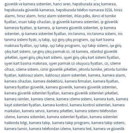
güvenlik ve kamera sistemleri
,
harici siren
,
hepsiburada araç kamerası
,
hepsiburada güvenlik kamerası
,
hepsiburada telefon numarası 0216
,
hirsiz
alarmi
,
hırsız alarm
,
hırsız alarm sistemleri
,
ihlas pdks
,
ikinci el turnike
fiyatları
,
insan takip cihazları
,
ip güvenlik kamera sistemleri
,
ip güvenlik
kamerası fiyatları
,
ip kamera
,
ip kamera güvenlik sistemleri
,
ip kamera
sistemleri
,
ip kamera sistemleri fiyatları
,
iris tanıma
,
iris tanıma sistemi
,
iris
tanıma sistemi fiyatı
,
iş takip
,
işçi giriş çıkış programı
,
işçi kart basma
makinası fiyatları
,
işçi takip
,
işçi takip programı
,
işçi takip sistemi
,
işe giriş
çıkış kart sistemi
,
işe giriş çıkış parmak izi
,
ist kamera
,
istanbul güvenlik
şirketleri
,
işyeri giriş çıkış kart sistemi
,
işyeri giriş çıkış kart sistemi fiyatları
,
işyeri kart basma makinası
,
işyeri parmak izi okuyucu fiyatları
,
izi
,
izleme
cihazı
,
izleme sistemi
,
izmir güvenlik şirketleri
,
jetonlu turnike
,
jetonlu turnike
fiyatları
,
kablosuz alarm
,
kablosuz alarm sistemleri
,
kamera
,
kamera alarm
,
kamera cihazları
,
kamera dedektörü
,
kamera firmaları
,
kamera fiyatları
,
kamera fiyatları güvenlik
,
kamera güvenlik
,
kamera güvenlik sistemleri
,
kamera güvenlik sistemleri fiyatları
,
kamera güvenlik sistemleri şirketleri
,
kamera isimleri
,
kamera izleme
,
kamera izleme sistemi
,
kamera kartı
,
kamera
kayıt sistemleri fiyatları
,
kamera kontrol
,
kamera kontrol sistemleri
,
kamera
markaları
,
kamera servisi
,
kamera şirketleri
,
kamera sistemi telefondan
izleme
,
kamera sistemleri
,
kamera sistemleri fiyatları
,
kamera sistemleri
hakkında bilgi
,
kamera takip
,
kamera takip programı
,
kamera takip sistemi
,
kamera tamiri
,
kamera telefondan izleme
,
kamera test
,
kamera ve güvenlik