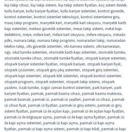
kişi takip cihazı
,
kişi takip sistemi
,
kişi takip sistemi fiyatları
,
koç sistem destek
,
kollu bariyer
,
kollu bariyer fiyatları
,
kollu bariyer sistemleri
,
kontrol güvenlik
,
kontrol sistemleri
,
kontrol sistemleri teknolojisi
,
kontrol sistemlerine giriş
,
maaş takip programı
,
manyetik kart
,
manyetik kart okuyucu
,
manyetik kartlı
kapı sistemleri
,
merkezi güvenlik sistemleri
,
mesai takip sistemi
,
metal kapı
dedektörü
,
meye
,
mifare kart
,
mifare kart okuyucu
,
mifare okuyucu
,
mikado
pdks
,
numara takip
,
numara takip programı
,
numaradan takip
,
numaradan
telefon takip
,
ofis güvenlik sistemleri
,
ofis kamera sistemi
,
ofis kameraları
,
ogs
,
okul turnike sistemleri
,
otomatik kartlı kapı sistemleri
,
otomatik turnike
,
otomatik turnike cihazı
,
otomatik turnike fiyatları
,
otopark bariyer sistemleri
,
otopark bariyer sistemleri fiyatları
,
otopark bariyeri
,
otopark bariyeri fiyat
,
otopark çözümleri
,
otopark giriş çıkış sistemleri
,
otopark giriş sistemleri
,
otopark kapı sistemleri
,
otopark kilit sistemleri
,
otopark kontrol sistemleri
,
otopark programı
,
otopark sistemleri
,
otopark takip sistemi
,
otopark
yazılımı
,
özak turnike
,
özgür zaman kontrol sistemleri
,
park bariyeri
,
park
bariyeri fiyatları
,
parmak
,
parmak basma cihazı
,
parmak basma makinası
,
parmak basmak
,
parmak izi
,
parmak izi çeşitleri
,
parmak izi cihazı
,
parmak
izi cihazı fiyat
,
parmak izi fiyatları
,
parmak izi giriş sistemi
,
parmak izi giriş
sistemi fiyatları
,
parmak izi ile açılan kapı
,
parmak izi ile açılan kapı fiyatları
,
parmak izi ile bilgisayar açma
,
parmak izi ile kapı açma fiyatları
,
parmak izi
ile kapı açma sistemleri
,
parmak izi kapı açma
,
parmak izi kapı açma
fiyatları
,
parmak izi kapı açma sistemi
,
parmak izi kapı kilidi
,
parmak izi kapı