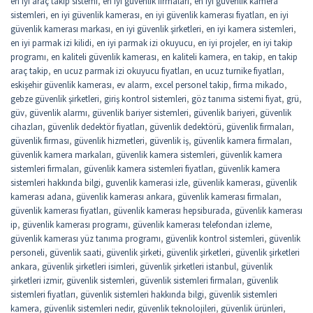
en iyi araç takip sistemi
,
en iyi güvenlik firmaları
,
en iyi güvenlik kamera
sistemleri
,
en iyi güvenlik kamerası
,
en iyi güvenlik kamerası fiyatları
,
en iyi
güvenlik kamerası markası
,
en iyi güvenlik şirketleri
,
en iyi kamera sistemleri
,
en iyi parmak izi kilidi
,
en iyi parmak izi okuyucu
,
en iyi projeler
,
en iyi takip
programı
,
en kaliteli güvenlik kamerası
,
en kaliteli kamera
,
en takip
,
en takip
araç takip
,
en ucuz parmak izi okuyucu fiyatları
,
en ucuz turnike fiyatları
,
eskişehir güvenlik kamerası
,
ev alarm
,
excel personel takip
,
firma mikado
,
gebze güvenlik şirketleri
,
giriş kontrol sistemleri
,
göz tanıma sistemi fiyat
,
grü
,
güv
,
güvenlik alarmı
,
güvenlik bariyer sistemleri
,
güvenlik bariyeri
,
güvenlik
cihazları
,
güvenlik dedektör fiyatları
,
güvenlik dedektörü
,
güvenlik firmaları
,
güvenlik firması
,
güvenlik hizmetleri
,
güvenlik iş
,
güvenlik kamera firmaları
,
güvenlik kamera markaları
,
güvenlik kamera sistemleri
,
güvenlik kamera
sistemleri firmaları
,
güvenlik kamera sistemleri fiyatları
,
güvenlik kamera
sistemleri hakkında bilgi
,
guvenlik kamerasi izle
,
güvenlik kamerası
,
güvenlik
kamerası adana
,
güvenlik kamerası ankara
,
güvenlik kamerası firmaları
,
güvenlik kamerası fiyatları
,
güvenlik kamerası hepsiburada
,
güvenlik kamerası
ip
,
güvenlik kamerası programı
,
güvenlik kamerası telefondan izleme
,
güvenlik kamerası yüz tanıma programı
,
güvenlik kontrol sistemleri
,
güvenlik
personeli
,
güvenlik saati
,
güvenlik şirketi
,
güvenlik şirketleri
,
güvenlik şirketleri
ankara
,
güvenlik şirketleri isimleri
,
güvenlik şirketleri istanbul
,
güvenlik
şirketleri izmir
,
güvenlik sistemleri
,
güvenlik sistemleri firmaları
,
güvenlik
sistemleri fiyatları
,
güvenlik sistemleri hakkında bilgi
,
güvenlik sistemleri
kamera
,
güvenlik sistemleri nedir
,
güvenlik teknolojileri
,
güvenlik ürünleri
,