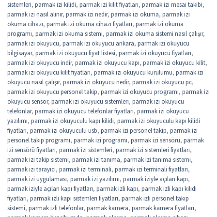
sistemleri
,
parmak izi kilidi
,
parmak izi kilit fiyatları
,
parmak izi mesai takibi
,
parmak izi nasıl alınır
,
parmak izi nedir
,
parmak izi okuma
,
parmak izi
okuma cihazı
,
parmak izi okuma cihazı fiyatları
,
parmak izi okuma
programı
,
parmak izi okuma sistemi
,
parmak izi okuma sistemi nasıl çalışır
,
parmak izi okuyucu
,
parmak izi okuyucu ankara
,
parmak izi okuyucu
bilgisayar
,
parmak izi okuyucu fiyat listesi
,
parmak izi okuyucu fiyatları
,
parmak izi okuyucu indir
,
parmak izi okuyucu kapı
,
parmak izi okuyucu kilit
,
parmak izi okuyucu kilit fiyatları
,
parmak izi okuyucu kurulumu
,
parmak izi
okuyucu nasıl çalışır
,
parmak izi okuyucu nedir
,
parmak izi okuyucu pc
,
parmak izi okuyucu personel takip
,
parmak izi okuyucu programı
,
parmak izi
okuyucu sensör
,
parmak izi okuyucu sistemleri
,
parmak izi okuyucu
telefonlar
,
parmak izi okuyucu telefonlar fiyatları
,
parmak izi okuyucu
yazılımı
,
parmak izi okuyuculu kapı kilidi
,
parmak izi okuyuculu kapı kilidi
fiyatları
,
parmak izi okuyuculu usb
,
parmak izi personel takip
,
parmak izi
personel takip programı
,
parmak izi programı
,
parmak izi sensörü
,
parmak
izi sensörü fiyatları
,
parmak izi sistemleri
,
parmak izi sistemleri fiyatları
,
parmak izi takip sistemi
,
parmak izi tanıma
,
parmak izi tanıma sistemi
,
parmak izi tarayıcı
,
parmak izi terminali
,
parmak izi terminali fiyatları
,
parmak izi uygulaması
,
parmak izi yazılımı
,
parmak iziyle açılan kapı
,
parmak iziyle açılan kapı fiyatları
,
parmak izli kapı
,
parmak izli kapı kilidi
fiyatları
,
parmak izli kapı sistemleri fiyatları
,
parmak izli personel takip
sistemi
,
parmak izli telefonlar
,
parmak kamera
,
parmak kamera fiyatları
,