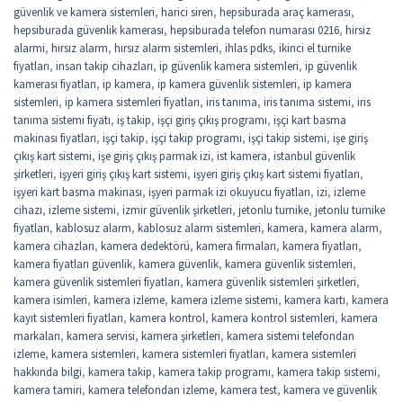
güvenlik ve kamera sistemleri
,
harici siren
,
hepsiburada araç kamerası
,
hepsiburada güvenlik kamerası
,
hepsiburada telefon numarası 0216
,
hirsiz
alarmi
,
hırsız alarm
,
hırsız alarm sistemleri
,
ihlas pdks
,
ikinci el turnike
fiyatları
,
insan takip cihazları
,
ip güvenlik kamera sistemleri
,
ip güvenlik
kamerası fiyatları
,
ip kamera
,
ip kamera güvenlik sistemleri
,
ip kamera
sistemleri
,
ip kamera sistemleri fiyatları
,
iris tanıma
,
iris tanıma sistemi
,
iris
tanıma sistemi fiyatı
,
iş takip
,
işçi giriş çıkış programı
,
işçi kart basma
makinası fiyatları
,
işçi takip
,
işçi takip programı
,
işçi takip sistemi
,
işe giriş
çıkış kart sistemi
,
işe giriş çıkış parmak izi
,
ist kamera
,
istanbul güvenlik
şirketleri
,
işyeri giriş çıkış kart sistemi
,
işyeri giriş çıkış kart sistemi fiyatları
,
işyeri kart basma makinası
,
işyeri parmak izi okuyucu fiyatları
,
izi
,
izleme
cihazı
,
izleme sistemi
,
izmir güvenlik şirketleri
,
jetonlu turnike
,
jetonlu turnike
fiyatları
,
kablosuz alarm
,
kablosuz alarm sistemleri
,
kamera
,
kamera alarm
,
kamera cihazları
,
kamera dedektörü
,
kamera firmaları
,
kamera fiyatları
,
kamera fiyatları güvenlik
,
kamera güvenlik
,
kamera güvenlik sistemleri
,
kamera güvenlik sistemleri fiyatları
,
kamera güvenlik sistemleri şirketleri
,
kamera isimleri
,
kamera izleme
,
kamera izleme sistemi
,
kamera kartı
,
kamera
kayıt sistemleri fiyatları
,
kamera kontrol
,
kamera kontrol sistemleri
,
kamera
markaları
,
kamera servisi
,
kamera şirketleri
,
kamera sistemi telefondan
izleme
,
kamera sistemleri
,
kamera sistemleri fiyatları
,
kamera sistemleri
hakkında bilgi
,
kamera takip
,
kamera takip programı
,
kamera takip sistemi
,
kamera tamiri
,
kamera telefondan izleme
,
kamera test
,
kamera ve güvenlik