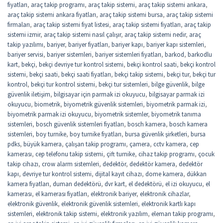
fiyatları
,
araç takip programı
,
araç takip sistemi
,
araç takip sistemi ankara
,
araç takip sistemi ankara fiyatları
,
araç takip sistemi bursa
,
araç takip sistemi
firmaları
,
araç takip sistemi fiyat listesi
,
araç takip sistemi fiyatları
,
araç takip
sistemi izmir
,
araç takip sistemi nasıl çalışır
,
araç takip sistemi nedir
,
araç
takip yazılımı
,
bariyer
,
bariyer fiyatları
,
bariyer kapı
,
bariyer kapı sistemleri
,
bariyer servisi
,
bariyer sistemleri
,
bariyer sistemleri fiyatları
,
barkod
,
barkodlu
kart
,
bekçi
,
bekçi devriye tur kontrol sistemi
,
bekçi kontrol saati
,
bekçi kontrol
sistemi
,
bekçi saati
,
bekçi saati fiyatları
,
bekçi takip sistemi
,
bekçi tur
,
bekçi tur
kontrol
,
bekçi tur kontrol sistemi
,
bekçi tur sistemleri
,
bilge güvenlik
,
bilge
güvenlik iletişim
,
bilgisayar için parmak izi okuyucu
,
bilgisayar parmak izi
okuyucu
,
biometrik
,
biyometrik güvenlik sistemleri
,
biyometrik parmak izi
,
biyometrik parmak izi okuyucu
,
biyometrik sistemler
,
biyometrik tanıma
sistemleri
,
bosch güvenlik sistemleri fiyatları
,
bosch kamera
,
bosch kamera
sistemleri
,
boy turnike
,
boy turnike fiyatları
,
bursa güvenlik şirketleri
,
bursa
pdks
,
büyük kamera
,
çalışan takip programı
,
çamera
,
cctv kamera
,
cep
kamerası
,
cep telefonu takip sistemi
,
çift turnike
,
cihaz takip programı
,
çocuk
takip cihazı
,
crow alarm sistemleri
,
dedektör
,
dedektör kamera
,
dedektör
kapı
,
devriye tur kontrol sistemi
,
dijital kayıt cihazı
,
dome kamera
,
dükkan
kamera fiyatları
,
duman dedektörü
,
dvr kart
,
el dedektörü
,
el izi okuyucu
,
el
kamerası
,
el kamerası fiyatları
,
elektronik bariyer
,
elektronik cihazlar
,
elektronik güvenlik
,
elektronik güvenlik sistemleri
,
elektronik kartlı kapı
sistemleri
,
elektronik takip sistemi
,
elektronik yazılım
,
eleman takip programı
,