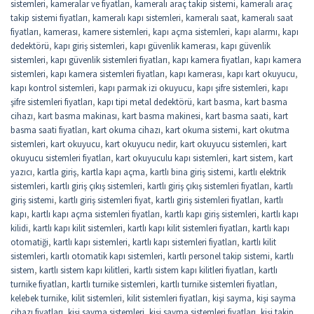
sistemleri
,
kameralar ve fiyatları
,
kameralı araç takip sistemi
,
kameralı araç
takip sistemi fiyatları
,
kameralı kapı sistemleri
,
kameralı saat
,
kameralı saat
fiyatları
,
kamerası
,
kamere sistemleri
,
kapı açma sistemleri
,
kapı alarmı
,
kapı
dedektörü
,
kapı giriş sistemleri
,
kapı güvenlik kamerası
,
kapı güvenlik
sistemleri
,
kapı güvenlik sistemleri fiyatları
,
kapı kamera fiyatları
,
kapı kamera
sistemleri
,
kapı kamera sistemleri fiyatları
,
kapı kamerası
,
kapı kart okuyucu
,
kapı kontrol sistemleri
,
kapı parmak izi okuyucu
,
kapı şifre sistemleri
,
kapı
şifre sistemleri fiyatları
,
kapı tipi metal dedektörü
,
kart basma
,
kart basma
cihazı
,
kart basma makinası
,
kart basma makinesi
,
kart basma saati
,
kart
basma saati fiyatları
,
kart okuma cihazı
,
kart okuma sistemi
,
kart okutma
sistemleri
,
kart okuyucu
,
kart okuyucu nedir
,
kart okuyucu sistemleri
,
kart
okuyucu sistemleri fiyatları
,
kart okuyuculu kapı sistemleri
,
kart sistem
,
kart
yazıcı
,
kartla giriş
,
kartla kapı açma
,
kartlı bina giriş sistemi
,
kartlı elektrik
sistemleri
,
kartlı giriş çıkış sistemleri
,
kartlı giriş çıkış sistemleri fiyatları
,
kartlı
giriş sistemi
,
kartlı giriş sistemleri fiyat
,
kartlı giriş sistemleri fiyatları
,
kartlı
kapı
,
kartlı kapı açma sistemleri fiyatları
,
kartlı kapı giriş sistemleri
,
kartlı kapı
kilidi
,
kartlı kapı kilit sistemleri
,
kartlı kapı kilit sistemleri fiyatları
,
kartlı kapı
otomatiği
,
kartlı kapı sistemleri
,
kartlı kapı sistemleri fiyatları
,
kartlı kilit
sistemleri
,
kartlı otomatik kapı sistemleri
,
kartlı personel takip sistemi
,
kartlı
sistem
,
kartlı sistem kapı kilitleri
,
kartlı sistem kapı kilitleri fiyatları
,
kartlı
turnike fiyatları
,
kartlı turnike sistemleri
,
kartlı turnike sistemleri fiyatları
,
kelebek turnike
,
kilit sistemleri
,
kilit sistemleri fiyatları
,
kişi sayma
,
kişi sayma
cihazı fiyatları
,
kişi sayma sistemleri
,
kişi sayma sistemleri fiyatları
,
kişi takip
,