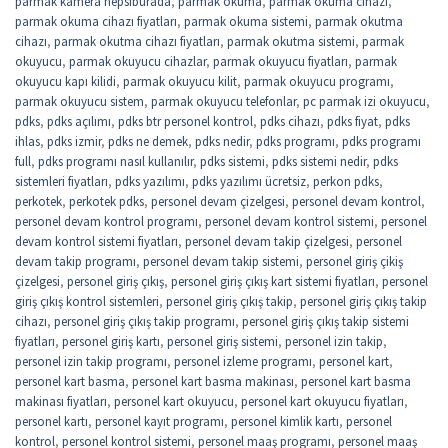
parmak kamera hepsiburada
,
parmak okuma
,
parmak okuma cihazı
,
parmak okuma cihazı fiyatları
,
parmak okuma sistemi
,
parmak okutma
cihazı
,
parmak okutma cihazı fiyatları
,
parmak okutma sistemi
,
parmak
okuyucu
,
parmak okuyucu cihazlar
,
parmak okuyucu fiyatları
,
parmak
okuyucu kapı kilidi
,
parmak okuyucu kilit
,
parmak okuyucu programı
,
parmak okuyucu sistem
,
parmak okuyucu telefonlar
,
pc parmak izi okuyucu
,
pdks
,
pdks açılımı
,
pdks btr personel kontrol
,
pdks cihazı
,
pdks fiyat
,
pdks
ihlas
,
pdks izmir
,
pdks ne demek
,
pdks nedir
,
pdks programı
,
pdks programı
full
,
pdks programı nasıl kullanılır
,
pdks sistemi
,
pdks sistemi nedir
,
pdks
sistemleri fiyatları
,
pdks yazılımı
,
pdks yazılımı ücretsiz
,
perkon pdks
,
perkotek
,
perkotek pdks
,
personel devam çizelgesi
,
personel devam kontrol
,
personel devam kontrol programı
,
personel devam kontrol sistemi
,
personel
devam kontrol sistemi fiyatları
,
personel devam takip çizelgesi
,
personel
devam takip programı
,
personel devam takip sistemi
,
personel giriş çikiş
çizelgesi
,
personel giriş çıkış
,
personel giriş çıkış kart sistemi fiyatları
,
personel
giriş çıkış kontrol sistemleri
,
personel giriş çıkış takip
,
personel giriş çıkış takip
cihazı
,
personel giriş çıkış takip programı
,
personel giriş çıkış takip sistemi
fiyatları
,
personel giriş kartı
,
personel giriş sistemi
,
personel izin takip
,
personel izin takip programı
,
personel izleme programı
,
personel kart
,
personel kart basma
,
personel kart basma makinası
,
personel kart basma
makinası fiyatları
,
personel kart okuyucu
,
personel kart okuyucu fiyatları
,
personel kartı
,
personel kayıt programı
,
personel kimlik kartı
,
personel
kontrol
,
personel kontrol sistemi
,
personel maaş programı
,
personel maaş