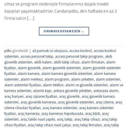
cihaz ve program nedeniyle firmalarımız büyük maddi
kayıplar yaşamaktadırlar. Candanpdks, den haftada en az 3
firma satın […]
OKUMAYA DEVAM EDIN
→
pdks
gönderildi
|
a5 parmak izi okuyucu
,
access kontrol
,
access kontrol
sistemleri
,
access personel takip
,
access personel takip programı
,
akıllı
güvenlik sistemleri
,
akıllı kalem
,
akıllı takip cihazı
,
alarm firmaları
,
alarm
fiyatları
,
alarm güvenlik
,
alarm güvenlik sistemleri
,
alarm güvenlik sistemleri
fiyatları
,
alarm kamera
,
alarm kamera güvenlik sistemleri
,
alarm kamera
sistemleri
,
alarm merkezi
,
alarm programı
,
alarm şirketleri
,
alarm sistemleri
,
alarm sistemleri fiyatları
,
alarm telefon
,
alarm ve güvenlik sistemleri
,
alarm ve
kamera sistemleri
,
alarmlı kapı
,
ankara güvenlik şirketleri
,
ankarada alarm
,
araç bariyeri
,
araç cipiares fiyatları
,
araç güvenlik
,
araç güvenlik kamera
sistemleri
,
araç güvenlik kamerası
,
araç güvenlik sistemleri
,
araç izleme
,
araç
izleme cihazları fiyatları
,
araç kamera sistemleri
,
araç kamera sistemleri
fiyatları
,
araç kamerası
,
araç kamerası hepsiburada
,
araç kilidi
,
araç
sistemleri
,
araç takibi nasıl yapılır
,
araç takip
,
araç takip cihazı
,
araç takip
cihazı fiyatları
,
araç takip cihazı nasıl çalışır
,
araç takip firmaları
,
araç takip