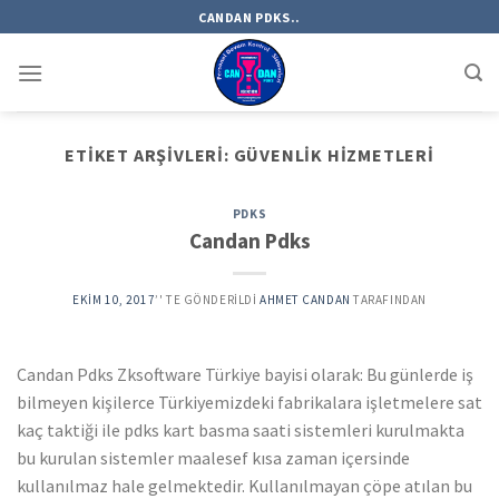
Skip
CANDAN PDKS..
to
content
ETIKET ARŞIVLERI:
GÜVENLIK HIZMETLERI
PDKS
Candan Pdks
EKIM 10, 2017
’' TE GÖNDERILDI
AHMET CANDAN
TARAFINDAN
Candan Pdks Zksoftware Türkiye bayisi olarak: Bu günlerde iş
bilmeyen kişilerce Türkiyemizdeki fabrikalara işletmelere sat
kaç taktiği ile pdks kart basma saati sistemleri kurulmakta
bu kurulan sistemler maalesef kısa zaman içersinde
kullanılmaz hale gelmektedir. Kullanılmayan çöpe atılan bu