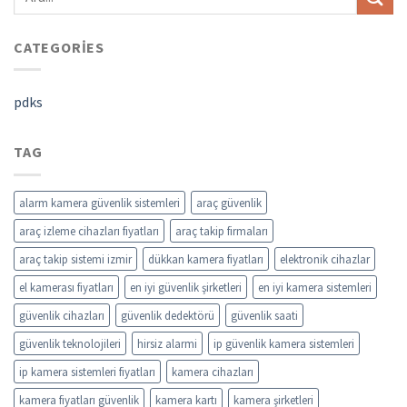
CATEGORIES
pdks
TAG
alarm kamera güvenlik sistemleri
araç güvenlik
araç izleme cihazları fiyatları
araç takip firmaları
araç takip sistemi izmir
dükkan kamera fiyatları
elektronik cihazlar
el kamerası fiyatları
en iyi güvenlik şirketleri
en iyi kamera sistemleri
güvenlik cihazları
güvenlik dedektörü
güvenlik saati
güvenlik teknolojileri
hirsiz alarmi
ip güvenlik kamera sistemleri
ip kamera sistemleri fiyatları
kamera cihazları
kamera fiyatları güvenlik
kamera kartı
kamera şirketleri