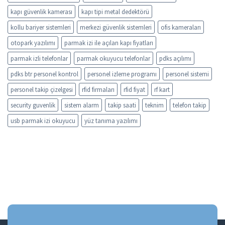
kapı güvenlik kamerası
kapı tipi metal dedektörü
kollu bariyer sistemleri
merkezi güvenlik sistemleri
ofis kameraları
otopark yazılımı
parmak izi ile açılan kapı fiyatları
parmak izli telefonlar
parmak okuyucu telefonlar
pdks açılımı
pdks btr personel kontrol
personel izleme programı
personel sistemi
personel takip çizelgesi
rfid firmaları
rfid fiyat
rf kart
security guvenlik
sistem alarm
takip saati
teknim
telefon takip
usb parmak izi okuyucu
yüz tanıma yazılımı