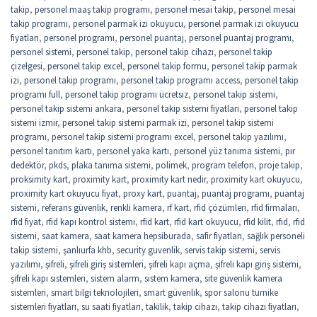
takip
,
personel maaş takip programı
,
personel mesai takip
,
personel mesai
takip programı
,
personel parmak izi okuyucu
,
personel parmak izi okuyucu
fiyatları
,
personel programı
,
personel puantaj
,
personel puantaj programı
,
personel sistemi
,
personel takip
,
personel takip cihazı
,
personel takip
çizelgesi
,
personel takip excel
,
personel takip formu
,
personel takip parmak
izi
,
personel takip programı
,
personel takip programı access
,
personel takip
programı full
,
personel takip programı ücretsiz
,
personel takip sistemi
,
personel takip sistemi ankara
,
personel takip sistemi fiyatları
,
personel takip
sistemi izmir
,
personel takip sistemi parmak izi
,
personel takip sistemi
programı
,
personel takip sistemi programı excel
,
personel takip yazılımı
,
personel tanıtım kartı
,
personel yaka kartı
,
personel yüz tanıma sistemi
,
pır
dedektör
,
pkds
,
plaka tanıma sistemi
,
polimek
,
program telefon
,
proje takip
,
proksimity kart
,
proximity kart
,
proximity kart nedir
,
proximity kart okuyucu
,
proximity kart okuyucu fiyat
,
proxy kart
,
puantaj
,
puantaj programı
,
puantaj
sistemi
,
referans güvenlik
,
renkli kamera
,
rf kart
,
rfid çözümleri
,
rfid firmaları
,
rfid fiyat
,
rfid kapı kontrol sistemi
,
rfid kart
,
rfid kart okuyucu
,
rfid kilit
,
rfıd
,
rfıd
sistemi
,
saat kamera
,
saat kamera hepsiburada
,
safir fiyatları
,
sağlık personeli
takip sistemi
,
şanlıurfa khb
,
security guvenlik
,
servis takip sistemi
,
servis
yazılımı
,
şifreli
,
şifreli giriş sistemleri
,
şifreli kapı açma
,
şifreli kapı giriş sistemi
,
şifreli kapı sistemleri
,
sistem alarm
,
sistem kamera
,
site güvenlik kamera
sistemleri
,
smart bilgi teknolojileri
,
smart güvenlik
,
spor salonu turnike
sistemleri fiyatları
,
su saati fiyatları
,
takilik
,
takip cihazı
,
takip cihazı fiyatları
,