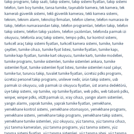
takip programi
,
takip saati
,
takip sistemi
,
takip sistemi fiyatları
,
takip sistemi
telefon
,
tam boy turnike
,
tansa turnike
,
taşınabilir kamera
,
tek kamera
,
tek
kameralı güvenlik sistemi
,
tekli güvenlik kamerası
,
tekli kamera sistemi
,
teknim
,
teknim alarm
,
teknoloji firmaları
,
telefon izleme
,
telefon numarası ile
takip
,
telefon numarasından takip
,
telefon programlari
,
telefon takip
,
telefon
takip sistemi
,
telefon takip yazılımı
,
telefon yazılımları
,
telefonda parmak izi
okuyucu
,
telefonla araç takip sistemi
,
tempo pdks
,
tur kontrol sistemi
,
turkcell araç takip sistemi fiyatları
,
turkcell kamera sistemi
,
turnike
,
turnike
çeşitleri
,
turnike cihazı
,
turnike fiyat listesi
,
turnike fiyatları
,
turnike kapı
,
turnike kapı fiyatları
,
turnike kart okuyucu
,
turnike kartı
,
turnike modelleri
,
turnike programı
,
turnike sistemleri
,
turnike sistemleri ankara
,
turnike
sistemleri fiyat
,
turnike sistemleri fiyat listesi
,
turnike sistemleri nasıl çalışır
,
turnike tur
,
turuncu takip
,
tuvalet turnike fiyatları
,
ücretsiz pdks programı
,
ücretsiz personel takip programı
,
unilever nedir
,
ürün takip sistemi
,
usb
parmak izi okuyucu
,
usb parmak izi okuyucu fiyatları
,
üst arama dedektörü
,
üye takip sistemi
,
vip turnike
,
vip turnike fiyatları
,
web pdks
,
web tabanlı pdks
,
winper
,
winper pdks
,
x628 parmak izi
,
xray cihazı
,
yangın alarm sistemleri
,
yangın alarmı
,
yaprak turnike
,
yaprak turnike fiyatları
,
yemekhane
,
yemekhane kontrol sistemi
,
yemekhane otomasyon
,
yemekhane programı
,
yemekhane sistemi
,
yemekhane takip programı
,
yemekhane takip sistemi
,
yemekhane turnike sistemleri
,
yüz okuyucu
,
yüz tanıma
,
yüz tanıma cihazı
,
yüz tanıma kameraları
,
yüz tanıma programı
,
yüz tanıma sistemi
,
yüz
tanıma sistemi fiyatları
,
yüz tanıma sistemleri
,
yüz tanıma sitesi
,
yüz tanıma