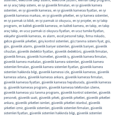
en iyi araç takip sistemi
,
en iyi güvenlik firmaları
,
en iyi güvenlik kamera
sistemleri
,
en iyi güvenlik kamerası
,
en iyi güvenlik kamerası fiyatları
,
en iyi
güvenlik kamerası markası
,
en iyi güvenlik şirketleri
,
en iyi kamera sistemleri
,
en iyi parmak izi kilidi
,
en iyi parmak izi okuyucu
,
en iyi projeler
,
en iyi takip
programı
,
en kaliteli güvenlik kamerası
,
en kaliteli kamera
,
en takip
,
en takip
araç takip
,
en ucuz parmak izi okuyucu fiyatları
,
en ucuz turnike fiyatları
,
eskişehir güvenlik kamerası
,
ev alarm
,
excel personel takip
,
firma mikado
,
gebze güvenlik şirketleri
,
giriş kontrol sistemleri
,
göz tanıma sistemi fiyat
,
grü
,
güv
,
güvenlik alarmı
,
güvenlik bariyer sistemleri
,
güvenlik bariyeri
,
güvenlik
cihazları
,
güvenlik dedektör fiyatları
,
güvenlik dedektörü
,
güvenlik firmaları
,
güvenlik firması
,
güvenlik hizmetleri
,
güvenlik iş
,
güvenlik kamera firmaları
,
güvenlik kamera markaları
,
güvenlik kamera sistemleri
,
güvenlik kamera
sistemleri firmaları
,
güvenlik kamera sistemleri fiyatları
,
güvenlik kamera
sistemleri hakkında bilgi
,
guvenlik kamerasi izle
,
güvenlik kamerası
,
güvenlik
kamerası adana
,
güvenlik kamerası ankara
,
güvenlik kamerası firmaları
,
güvenlik kamerası fiyatları
,
güvenlik kamerası hepsiburada
,
güvenlik kamerası
ip
,
güvenlik kamerası programı
,
güvenlik kamerası telefondan izleme
,
güvenlik kamerası yüz tanıma programı
,
güvenlik kontrol sistemleri
,
güvenlik
personeli
,
güvenlik saati
,
güvenlik şirketi
,
güvenlik şirketleri
,
güvenlik şirketleri
ankara
,
güvenlik şirketleri isimleri
,
güvenlik şirketleri istanbul
,
güvenlik
şirketleri izmir
,
güvenlik sistemleri
,
güvenlik sistemleri firmaları
,
güvenlik
sistemleri fiyatları
,
güvenlik sistemleri hakkında bilgi
,
güvenlik sistemleri