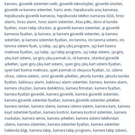
kamera
,
güvenlik sistemleri nedir
,
güvenlik teknolojileri
,
güvenlik ürünleri
,
güvenlik ve kamera sistemleri
,
harici siren
,
hepsiburada araç kamerası
,
hepsiburada güvenlik kamerası
,
hepsiburada telefon numarası 0216
,
hirsiz
alarmi
,
hırsız alarm
,
hırsız alarm sistemleri
,
ihlas pdks
,
ikinci el turnike
fiyatları
,
insan takip cihazları
,
ip güvenlik kamera sistemleri
,
ip güvenlik
kamerası fiyatları
,
ip kamera
,
ip kamera güvenlik sistemleri
,
ip kamera
sistemleri
,
ip kamera sistemleri fiyatları
,
iris tanıma
,
iris tanıma sistemi
,
iris
tanıma sistemi fiyatı
,
iş takip
,
işçi giriş çıkış programı
,
işçi kart basma
makinası fiyatları
,
işçi takip
,
işçi takip programı
,
işçi takip sistemi
,
işe giriş
çıkış kart sistemi
,
işe giriş çıkış parmak izi
,
ist kamera
,
istanbul güvenlik
şirketleri
,
işyeri giriş çıkış kart sistemi
,
işyeri giriş çıkış kart sistemi fiyatları
,
işyeri kart basma makinası
,
işyeri parmak izi okuyucu fiyatları
,
izi
,
izleme
cihazı
,
izleme sistemi
,
izmir güvenlik şirketleri
,
jetonlu turnike
,
jetonlu turnike
fiyatları
,
kablosuz alarm
,
kablosuz alarm sistemleri
,
kamera
,
kamera alarm
,
kamera cihazları
,
kamera dedektörü
,
kamera firmaları
,
kamera fiyatları
,
kamera fiyatları güvenlik
,
kamera güvenlik
,
kamera güvenlik sistemleri
,
kamera güvenlik sistemleri fiyatları
,
kamera güvenlik sistemleri şirketleri
,
kamera isimleri
,
kamera izleme
,
kamera izleme sistemi
,
kamera kartı
,
kamera
kayıt sistemleri fiyatları
,
kamera kontrol
,
kamera kontrol sistemleri
,
kamera
markaları
,
kamera servisi
,
kamera şirketleri
,
kamera sistemi telefondan
izleme
,
kamera sistemleri
,
kamera sistemleri fiyatları
,
kamera sistemleri
hakkında bilgi
,
kamera takip
,
kamera takip programı
,
kamera takip sistemi
,