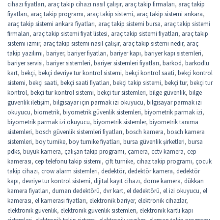
cihazı fiyatları
,
araç takip cihazı nasıl çalışır
,
araç takip firmaları
,
araç takip
fiyatları
,
araç takip programı
,
araç takip sistemi
,
araç takip sistemi ankara
,
araç takip sistemi ankara fiyatları
,
araç takip sistemi bursa
,
araç takip sistemi
firmaları
,
araç takip sistemi fiyat listesi
,
araç takip sistemi fiyatları
,
araç takip
sistemi izmir
,
araç takip sistemi nasıl çalışır
,
araç takip sistemi nedir
,
araç
takip yazılımı
,
bariyer
,
bariyer fiyatları
,
bariyer kapı
,
bariyer kapı sistemleri
,
bariyer servisi
,
bariyer sistemleri
,
bariyer sistemleri fiyatları
,
barkod
,
barkodlu
kart
,
bekçi
,
bekçi devriye tur kontrol sistemi
,
bekçi kontrol saati
,
bekçi kontrol
sistemi
,
bekçi saati
,
bekçi saati fiyatları
,
bekçi takip sistemi
,
bekçi tur
,
bekçi tur
kontrol
,
bekçi tur kontrol sistemi
,
bekçi tur sistemleri
,
bilge güvenlik
,
bilge
güvenlik iletişim
,
bilgisayar için parmak izi okuyucu
,
bilgisayar parmak izi
okuyucu
,
biometrik
,
biyometrik güvenlik sistemleri
,
biyometrik parmak izi
,
biyometrik parmak izi okuyucu
,
biyometrik sistemler
,
biyometrik tanıma
sistemleri
,
bosch güvenlik sistemleri fiyatları
,
bosch kamera
,
bosch kamera
sistemleri
,
boy turnike
,
boy turnike fiyatları
,
bursa güvenlik şirketleri
,
bursa
pdks
,
büyük kamera
,
çalışan takip programı
,
çamera
,
cctv kamera
,
cep
kamerası
,
cep telefonu takip sistemi
,
çift turnike
,
cihaz takip programı
,
çocuk
takip cihazı
,
crow alarm sistemleri
,
dedektör
,
dedektör kamera
,
dedektör
kapı
,
devriye tur kontrol sistemi
,
dijital kayıt cihazı
,
dome kamera
,
dükkan
kamera fiyatları
,
duman dedektörü
,
dvr kart
,
el dedektörü
,
el izi okuyucu
,
el
kamerası
,
el kamerası fiyatları
,
elektronik bariyer
,
elektronik cihazlar
,
elektronik güvenlik
,
elektronik güvenlik sistemleri
,
elektronik kartlı kapı
sistemleri
,
elektronik takip sistemi
,
elektronik yazılım
,
eleman takip programı
,