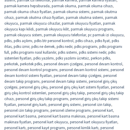
parmak kamera hepsiburada
,
parmak okuma
,
parmak okuma cihazı
,
parmak okuma cihazı fiyatları
,
parmak okuma sistemi
,
parmak okutma
cihazı
,
parmak okutma cihazı fiyatları
,
parmak okutma sistemi
,
parmak
okuyucu
,
parmak okuyucu cihazlar
,
parmak okuyucu fiyatları
,
parmak
okuyucu kapı kilidi
,
parmak okuyucu kilit
,
parmak okuyucu programı
,
parmak okuyucu sistem
,
parmak okuyucu telefonlar
,
pc parmak izi okuyucu
,
pdks
,
pdks açılımı
,
pdks btr personel kontrol
,
pdks cihazı
,
pdks fiyat
,
pdks
ihlas
,
pdks izmir
,
pdks ne demek
,
pdks nedir
,
pdks programı
,
pdks programı
full
,
pdks programı nasıl kullanılır
,
pdks sistemi
,
pdks sistemi nedir
,
pdks
sistemleri fiyatları
,
pdks yazılımı
,
pdks yazılımı ücretsiz
,
perkon pdks
,
perkotek
,
perkotek pdks
,
personel devam çizelgesi
,
personel devam kontrol
,
personel devam kontrol programı
,
personel devam kontrol sistemi
,
personel
devam kontrol sistemi fiyatları
,
personel devam takip çizelgesi
,
personel
devam takip programı
,
personel devam takip sistemi
,
personel giriş çikiş
çizelgesi
,
personel giriş çıkış
,
personel giriş çıkış kart sistemi fiyatları
,
personel
giriş çıkış kontrol sistemleri
,
personel giriş çıkış takip
,
personel giriş çıkış takip
cihazı
,
personel giriş çıkış takip programı
,
personel giriş çıkış takip sistemi
fiyatları
,
personel giriş kartı
,
personel giriş sistemi
,
personel izin takip
,
personel izin takip programı
,
personel izleme programı
,
personel kart
,
personel kart basma
,
personel kart basma makinası
,
personel kart basma
makinası fiyatları
,
personel kart okuyucu
,
personel kart okuyucu fiyatları
,
personel kartı
,
personel kayıt programı
,
personel kimlik kartı
,
personel