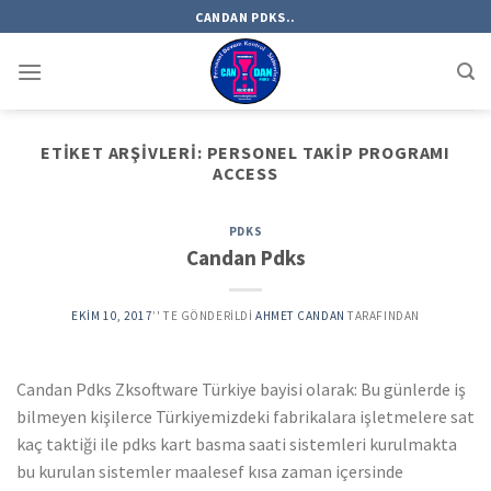
Skip
CANDAN PDKS..
to
content
ETIKET ARŞIVLERI:
PERSONEL TAKIP PROGRAMI
ACCESS
PDKS
Candan Pdks
EKIM 10, 2017
’' TE GÖNDERILDI
AHMET CANDAN
TARAFINDAN
Candan Pdks Zksoftware Türkiye bayisi olarak: Bu günlerde iş
bilmeyen kişilerce Türkiyemizdeki fabrikalara işletmelere sat
kaç taktiği ile pdks kart basma saati sistemleri kurulmakta
bu kurulan sistemler maalesef kısa zaman içersinde