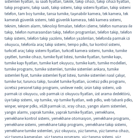
sistemleri fiyatları
,
su saati fiyatları
,
takilik
,
takip cihazı
,
takip cihazı fiyatları
,
takip programi
,
takip saati
,
takip sistemi
,
takip sistemi fiyatları
,
takip sistemi
telefon
,
tam boy turnike
,
tansa turnike
,
taşınabilir kamera
,
tek kamera
,
tek
kameralı güvenlik sistemi
,
tekli güvenlik kamerası
,
tekli kamera sistemi
,
teknim
,
teknim alarm
,
teknoloji firmaları
,
telefon izleme
,
telefon numarası ile
takip
,
telefon numarasından takip
,
telefon programlari
,
telefon takip
,
telefon
takip sistemi
,
telefon takip yazılımı
,
telefon yazılımları
,
telefonda parmak izi
okuyucu
,
telefonla araç takip sistemi
,
tempo pdks
,
tur kontrol sistemi
,
turkcell araç takip sistemi fiyatları
,
turkcell kamera sistemi
,
turnike
,
turnike
çeşitleri
,
turnike cihazı
,
turnike fiyat listesi
,
turnike fiyatları
,
turnike kapı
,
turnike kapı fiyatları
,
turnike kart okuyucu
,
turnike kartı
,
turnike modelleri
,
turnike programı
,
turnike sistemleri
,
turnike sistemleri ankara
,
turnike
sistemleri fiyat
,
turnike sistemleri fiyat listesi
,
turnike sistemleri nasıl çalışır
,
turnike tur
,
turuncu takip
,
tuvalet turnike fiyatları
,
ücretsiz pdks programı
,
ücretsiz personel takip programı
,
unilever nedir
,
ürün takip sistemi
,
usb
parmak izi okuyucu
,
usb parmak izi okuyucu fiyatları
,
üst arama dedektörü
,
üye takip sistemi
,
vip turnike
,
vip turnike fiyatları
,
web pdks
,
web tabanlı pdks
,
winper
,
winper pdks
,
x628 parmak izi
,
xray cihazı
,
yangın alarm sistemleri
,
yangın alarmı
,
yaprak turnike
,
yaprak turnike fiyatları
,
yemekhane
,
yemekhane kontrol sistemi
,
yemekhane otomasyon
,
yemekhane programı
,
yemekhane sistemi
,
yemekhane takip programı
,
yemekhane takip sistemi
,
yemekhane turnike sistemleri
,
yüz okuyucu
,
yüz tanıma
,
yüz tanıma cihazı
,
yüz tanıma kameraları
,
yüz tanıma programı
,
yüz tanıma sistemi
,
yüz