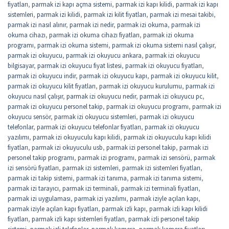
fiyatları
,
parmak izi kapı açma sistemi
,
parmak izi kapı kilidi
,
parmak izi kapı
sistemleri
,
parmak izi kilidi
,
parmak izi kilit fiyatları
,
parmak izi mesai takibi
,
parmak izi nasıl alınır
,
parmak izi nedir
,
parmak izi okuma
,
parmak izi
okuma cihazı
,
parmak izi okuma cihazı fiyatları
,
parmak izi okuma
programı
,
parmak izi okuma sistemi
,
parmak izi okuma sistemi nasıl çalışır
,
parmak izi okuyucu
,
parmak izi okuyucu ankara
,
parmak izi okuyucu
bilgisayar
,
parmak izi okuyucu fiyat listesi
,
parmak izi okuyucu fiyatları
,
parmak izi okuyucu indir
,
parmak izi okuyucu kapı
,
parmak izi okuyucu kilit
,
parmak izi okuyucu kilit fiyatları
,
parmak izi okuyucu kurulumu
,
parmak izi
okuyucu nasıl çalışır
,
parmak izi okuyucu nedir
,
parmak izi okuyucu pc
,
parmak izi okuyucu personel takip
,
parmak izi okuyucu programı
,
parmak izi
okuyucu sensör
,
parmak izi okuyucu sistemleri
,
parmak izi okuyucu
telefonlar
,
parmak izi okuyucu telefonlar fiyatları
,
parmak izi okuyucu
yazılımı
,
parmak izi okuyuculu kapı kilidi
,
parmak izi okuyuculu kapı kilidi
fiyatları
,
parmak izi okuyuculu usb
,
parmak izi personel takip
,
parmak izi
personel takip programı
,
parmak izi programı
,
parmak izi sensörü
,
parmak
izi sensörü fiyatları
,
parmak izi sistemleri
,
parmak izi sistemleri fiyatları
,
parmak izi takip sistemi
,
parmak izi tanıma
,
parmak izi tanıma sistemi
,
parmak izi tarayıcı
,
parmak izi terminali
,
parmak izi terminali fiyatları
,
parmak izi uygulaması
,
parmak izi yazılımı
,
parmak iziyle açılan kapı
,
parmak iziyle açılan kapı fiyatları
,
parmak izli kapı
,
parmak izli kapı kilidi
fiyatları
,
parmak izli kapı sistemleri fiyatları
,
parmak izli personel takip
sistemi
,
parmak izli telefonlar
,
parmak kamera
,
parmak kamera fiyatları
,