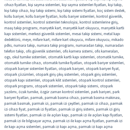
cihazı fiyatları
,
kişi sayma sistemleri
,
kişi sayma sistemleri fiyatları
,
kişi takip
,
kişi takip cihazı
,
kişi takip sistemi
,
kişi takip sistemi fiyatları
,
koç sistem destek
,
kollu bariyer
,
kollu bariyer fiyatları
,
kollu bariyer sistemleri
,
kontrol güvenlik
,
kontrol sistemleri
,
kontrol sistemleri teknolojisi
,
kontrol sistemlerine giriş
,
maaş takip programı
,
manyetik kart
,
manyetik kart okuyucu
,
manyetik kartlı
kapı sistemleri
,
merkezi güvenlik sistemleri
,
mesai takip sistemi
,
metal kapı
dedektörü
,
meye
,
mifare kart
,
mifare kart okuyucu
,
mifare okuyucu
,
mikado
pdks
,
numara takip
,
numara takip programı
,
numaradan takip
,
numaradan
telefon takip
,
ofis güvenlik sistemleri
,
ofis kamera sistemi
,
ofis kameraları
,
ogs
,
okul turnike sistemleri
,
otomatik kartlı kapı sistemleri
,
otomatik turnike
,
otomatik turnike cihazı
,
otomatik turnike fiyatları
,
otopark bariyer sistemleri
,
otopark bariyer sistemleri fiyatları
,
otopark bariyeri
,
otopark bariyeri fiyat
,
otopark çözümleri
,
otopark giriş çıkış sistemleri
,
otopark giriş sistemleri
,
otopark kapı sistemleri
,
otopark kilit sistemleri
,
otopark kontrol sistemleri
,
otopark programı
,
otopark sistemleri
,
otopark takip sistemi
,
otopark
yazılımı
,
özak turnike
,
özgür zaman kontrol sistemleri
,
park bariyeri
,
park
bariyeri fiyatları
,
parmak
,
parmak basma cihazı
,
parmak basma makinası
,
parmak basmak
,
parmak izi
,
parmak izi çeşitleri
,
parmak izi cihazı
,
parmak
izi cihazı fiyat
,
parmak izi fiyatları
,
parmak izi giriş sistemi
,
parmak izi giriş
sistemi fiyatları
,
parmak izi ile açılan kapı
,
parmak izi ile açılan kapı fiyatları
,
parmak izi ile bilgisayar açma
,
parmak izi ile kapı açma fiyatları
,
parmak izi
ile kapı açma sistemleri
,
parmak izi kapı açma
,
parmak izi kapı açma