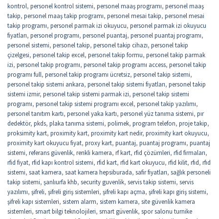
kontrol
,
personel kontrol sistemi
,
personel maaş programı
,
personel maaş
takip
,
personel maaş takip programı
,
personel mesai takip
,
personel mesai
takip programı
,
personel parmak izi okuyucu
,
personel parmak izi okuyucu
fiyatları
,
personel programı
,
personel puantaj
,
personel puantaj programı
,
personel sistemi
,
personel takip
,
personel takip cihazı
,
personel takip
çizelgesi
,
personel takip excel
,
personel takip formu
,
personel takip parmak
izi
,
personel takip programı
,
personel takip programı access
,
personel takip
programı full
,
personel takip programı ücretsiz
,
personel takip sistemi
,
personel takip sistemi ankara
,
personel takip sistemi fiyatları
,
personel takip
sistemi izmir
,
personel takip sistemi parmak izi
,
personel takip sistemi
programı
,
personel takip sistemi programı excel
,
personel takip yazılımı
,
personel tanıtım kartı
,
personel yaka kartı
,
personel yüz tanıma sistemi
,
pır
dedektör
,
pkds
,
plaka tanıma sistemi
,
polimek
,
program telefon
,
proje takip
,
proksimity kart
,
proximity kart
,
proximity kart nedir
,
proximity kart okuyucu
,
proximity kart okuyucu fiyat
,
proxy kart
,
puantaj
,
puantaj programı
,
puantaj
sistemi
,
referans güvenlik
,
renkli kamera
,
rf kart
,
rfid çözümleri
,
rfid firmaları
,
rfid fiyat
,
rfid kapı kontrol sistemi
,
rfid kart
,
rfid kart okuyucu
,
rfid kilit
,
rfıd
,
rfıd
sistemi
,
saat kamera
,
saat kamera hepsiburada
,
safir fiyatları
,
sağlık personeli
takip sistemi
,
şanlıurfa khb
,
security guvenlik
,
servis takip sistemi
,
servis
yazılımı
,
şifreli
,
şifreli giriş sistemleri
,
şifreli kapı açma
,
şifreli kapı giriş sistemi
,
şifreli kapı sistemleri
,
sistem alarm
,
sistem kamera
,
site güvenlik kamera
sistemleri
,
smart bilgi teknolojileri
,
smart güvenlik
,
spor salonu turnike