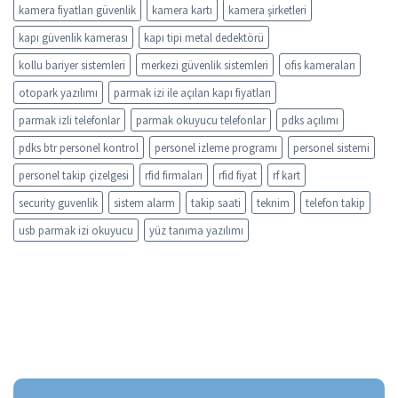
kamera fiyatları güvenlik
kamera kartı
kamera şirketleri
kapı güvenlik kamerası
kapı tipi metal dedektörü
kollu bariyer sistemleri
merkezi güvenlik sistemleri
ofis kameraları
otopark yazılımı
parmak izi ile açılan kapı fiyatları
parmak izli telefonlar
parmak okuyucu telefonlar
pdks açılımı
pdks btr personel kontrol
personel izleme programı
personel sistemi
personel takip çizelgesi
rfid firmaları
rfid fiyat
rf kart
security guvenlik
sistem alarm
takip saati
teknim
telefon takip
usb parmak izi okuyucu
yüz tanıma yazılımı