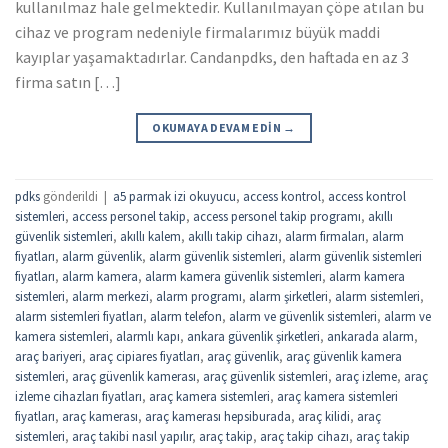
kullanılmaz hale gelmektedir. Kullanılmayan çöpe atılan bu
cihaz ve program nedeniyle firmalarımız büyük maddi
kayıplar yaşamaktadırlar. Candanpdks, den haftada en az 3
firma satın […]
OKUMAYA DEVAM EDIN
→
pdks
gönderildi
|
a5 parmak izi okuyucu
,
access kontrol
,
access kontrol
sistemleri
,
access personel takip
,
access personel takip programı
,
akıllı
güvenlik sistemleri
,
akıllı kalem
,
akıllı takip cihazı
,
alarm firmaları
,
alarm
fiyatları
,
alarm güvenlik
,
alarm güvenlik sistemleri
,
alarm güvenlik sistemleri
fiyatları
,
alarm kamera
,
alarm kamera güvenlik sistemleri
,
alarm kamera
sistemleri
,
alarm merkezi
,
alarm programı
,
alarm şirketleri
,
alarm sistemleri
,
alarm sistemleri fiyatları
,
alarm telefon
,
alarm ve güvenlik sistemleri
,
alarm ve
kamera sistemleri
,
alarmlı kapı
,
ankara güvenlik şirketleri
,
ankarada alarm
,
araç bariyeri
,
araç cipiares fiyatları
,
araç güvenlik
,
araç güvenlik kamera
sistemleri
,
araç güvenlik kamerası
,
araç güvenlik sistemleri
,
araç izleme
,
araç
izleme cihazları fiyatları
,
araç kamera sistemleri
,
araç kamera sistemleri
fiyatları
,
araç kamerası
,
araç kamerası hepsiburada
,
araç kilidi
,
araç
sistemleri
,
araç takibi nasıl yapılır
,
araç takip
,
araç takip cihazı
,
araç takip