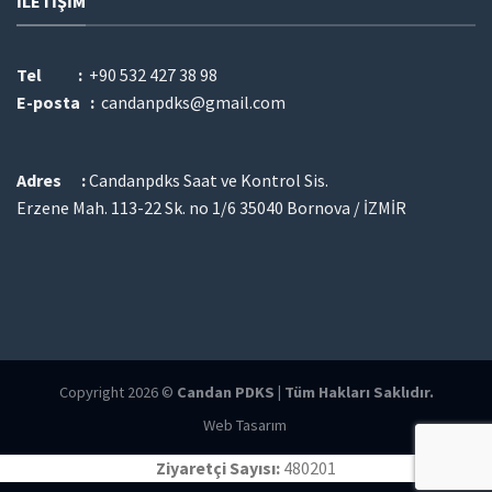
İLETIŞIM
Tel :
+90 532 427 38 98
E-posta :
candanpdks@gmail.com
Adres :
Candanpdks Saat ve Kontrol Sis.
Erzene Mah. 113-22 Sk. no 1/6 35040 Bornova / İZMİR
Copyright 2026 ©
Candan PDKS | Tüm Hakları Saklıdır.
Web Tasarım
Ziyaretçi Sayısı:
480201