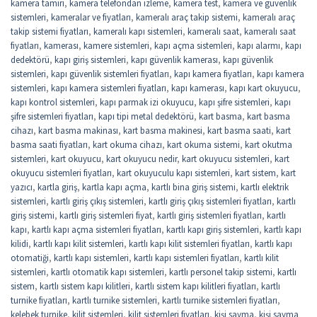
kamera tamiri
,
kamera telefondan izleme
,
kamera test
,
kamera ve güvenlik
sistemleri
,
kameralar ve fiyatları
,
kameralı araç takip sistemi
,
kameralı araç
takip sistemi fiyatları
,
kameralı kapı sistemleri
,
kameralı saat
,
kameralı saat
fiyatları
,
kamerası
,
kamere sistemleri
,
kapı açma sistemleri
,
kapı alarmı
,
kapı
dedektörü
,
kapı giriş sistemleri
,
kapı güvenlik kamerası
,
kapı güvenlik
sistemleri
,
kapı güvenlik sistemleri fiyatları
,
kapı kamera fiyatları
,
kapı kamera
sistemleri
,
kapı kamera sistemleri fiyatları
,
kapı kamerası
,
kapı kart okuyucu
,
kapı kontrol sistemleri
,
kapı parmak izi okuyucu
,
kapı şifre sistemleri
,
kapı
şifre sistemleri fiyatları
,
kapı tipi metal dedektörü
,
kart basma
,
kart basma
cihazı
,
kart basma makinası
,
kart basma makinesi
,
kart basma saati
,
kart
basma saati fiyatları
,
kart okuma cihazı
,
kart okuma sistemi
,
kart okutma
sistemleri
,
kart okuyucu
,
kart okuyucu nedir
,
kart okuyucu sistemleri
,
kart
okuyucu sistemleri fiyatları
,
kart okuyuculu kapı sistemleri
,
kart sistem
,
kart
yazıcı
,
kartla giriş
,
kartla kapı açma
,
kartlı bina giriş sistemi
,
kartlı elektrik
sistemleri
,
kartlı giriş çıkış sistemleri
,
kartlı giriş çıkış sistemleri fiyatları
,
kartlı
giriş sistemi
,
kartlı giriş sistemleri fiyat
,
kartlı giriş sistemleri fiyatları
,
kartlı
kapı
,
kartlı kapı açma sistemleri fiyatları
,
kartlı kapı giriş sistemleri
,
kartlı kapı
kilidi
,
kartlı kapı kilit sistemleri
,
kartlı kapı kilit sistemleri fiyatları
,
kartlı kapı
otomatiği
,
kartlı kapı sistemleri
,
kartlı kapı sistemleri fiyatları
,
kartlı kilit
sistemleri
,
kartlı otomatik kapı sistemleri
,
kartlı personel takip sistemi
,
kartlı
sistem
,
kartlı sistem kapı kilitleri
,
kartlı sistem kapı kilitleri fiyatları
,
kartlı
turnike fiyatları
,
kartlı turnike sistemleri
,
kartlı turnike sistemleri fiyatları
,
kelebek turnike
,
kilit sistemleri
,
kilit sistemleri fiyatları
,
kişi sayma
,
kişi sayma