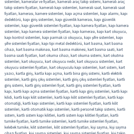
sistemleri
,
kameralar ve fiyatları
,
kameralı araç takip sistemi
,
kameralı araç
takip sistemi fiyatları
,
kameralı kapı sistemleri
,
kameralı saat
,
kameralı saat
fiyatları
,
kamerası
,
kamere sistemleri
,
kapı açma sistemleri
,
kapı alarmı
,
kapı
dedektörü
,
kapı giriş sistemleri
,
kapı güvenlik kamerası
,
kapı güvenlik
sistemleri
,
kapı güvenlik sistemleri fiyatları
,
kapı kamera fiyatları
,
kapı kamera
sistemleri
,
kapı kamera sistemleri fiyatları
,
kapı kamerası
,
kapı kart okuyucu
,
kapı kontrol sistemleri
,
kapı parmak izi okuyucu
,
kapı şifre sistemleri
,
kapı
şifre sistemleri fiyatları
,
kapı tipi metal dedektörü
,
kart basma
,
kart basma
cihazı
,
kart basma makinası
,
kart basma makinesi
,
kart basma saati
,
kart
basma saati fiyatları
,
kart okuma cihazı
,
kart okuma sistemi
,
kart okutma
sistemleri
,
kart okuyucu
,
kart okuyucu nedir
,
kart okuyucu sistemleri
,
kart
okuyucu sistemleri fiyatları
,
kart okuyuculu kapı sistemleri
,
kart sistem
,
kart
yazıcı
,
kartla giriş
,
kartla kapı açma
,
kartlı bina giriş sistemi
,
kartlı elektrik
sistemleri
,
kartlı giriş çıkış sistemleri
,
kartlı giriş çıkış sistemleri fiyatları
,
kartlı
giriş sistemi
,
kartlı giriş sistemleri fiyat
,
kartlı giriş sistemleri fiyatları
,
kartlı
kapı
,
kartlı kapı açma sistemleri fiyatları
,
kartlı kapı giriş sistemleri
,
kartlı kapı
kilidi
,
kartlı kapı kilit sistemleri
,
kartlı kapı kilit sistemleri fiyatları
,
kartlı kapı
otomatiği
,
kartlı kapı sistemleri
,
kartlı kapı sistemleri fiyatları
,
kartlı kilit
sistemleri
,
kartlı otomatik kapı sistemleri
,
kartlı personel takip sistemi
,
kartlı
sistem
,
kartlı sistem kapı kilitleri
,
kartlı sistem kapı kilitleri fiyatları
,
kartlı
turnike fiyatları
,
kartlı turnike sistemleri
,
kartlı turnike sistemleri fiyatları
,
kelebek turnike
,
kilit sistemleri
,
kilit sistemleri fiyatları
,
kişi sayma
,
kişi sayma
cihazı fiyatları
,
kişi sayma sistemleri
,
kişi sayma sistemleri fiyatları
,
kişi takip
,