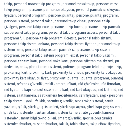
takip
,
personel maaş takip programı
,
personel mesai takip
,
personel mesai
takip programı
,
personel parmak izi okuyucu
,
personel parmak izi okuyucu
fiyatları
,
personel programı
,
personel puantaj
,
personel puantaj programı
,
personel sistemi
,
personel takip
,
personel takip cihazı
,
personel takip
çizelgesi
,
personel takip excel
,
personel takip formu
,
personel takip parmak
izi
,
personel takip programı
,
personel takip programı access
,
personel takip
programı full
,
personel takip programı ücretsiz
,
personel takip sistemi
,
personel takip sistemi ankara
,
personel takip sistemi fiyatları
,
personel takip
sistemi izmir
,
personel takip sistemi parmak izi
,
personel takip sistemi
programı
,
personel takip sistemi programı excel
,
personel takip yazılımı
,
personel tanıtım kartı
,
personel yaka kartı
,
personel yüz tanıma sistemi
,
pır
dedektör
,
pkds
,
plaka tanıma sistemi
,
polimek
,
program telefon
,
proje takip
,
proksimity kart
,
proximity kart
,
proximity kart nedir
,
proximity kart okuyucu
,
proximity kart okuyucu fiyat
,
proxy kart
,
puantaj
,
puantaj programı
,
puantaj
sistemi
,
referans güvenlik
,
renkli kamera
,
rf kart
,
rfid çözümleri
,
rfid firmaları
,
rfid fiyat
,
rfid kapı kontrol sistemi
,
rfid kart
,
rfid kart okuyucu
,
rfid kilit
,
rfıd
,
rfıd
sistemi
,
saat kamera
,
saat kamera hepsiburada
,
safir fiyatları
,
sağlık personeli
takip sistemi
,
şanlıurfa khb
,
security guvenlik
,
servis takip sistemi
,
servis
yazılımı
,
şifreli
,
şifreli giriş sistemleri
,
şifreli kapı açma
,
şifreli kapı giriş sistemi
,
şifreli kapı sistemleri
,
sistem alarm
,
sistem kamera
,
site güvenlik kamera
sistemleri
,
smart bilgi teknolojileri
,
smart güvenlik
,
spor salonu turnike
sistemleri fiyatları
,
su saati fiyatları
,
takilik
,
takip cihazı
,
takip cihazı fiyatları
,