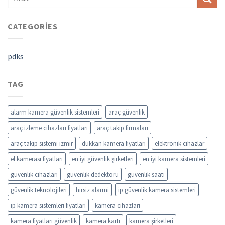
CATEGORIES
pdks
TAG
alarm kamera güvenlik sistemleri
araç güvenlik
araç izleme cihazları fiyatları
araç takip firmaları
araç takip sistemi izmir
dükkan kamera fiyatları
elektronik cihazlar
el kamerası fiyatları
en iyi güvenlik şirketleri
en iyi kamera sistemleri
güvenlik cihazları
güvenlik dedektörü
güvenlik saati
güvenlik teknolojileri
hirsiz alarmi
ip güvenlik kamera sistemleri
ip kamera sistemleri fiyatları
kamera cihazları
kamera fiyatları güvenlik
kamera kartı
kamera şirketleri