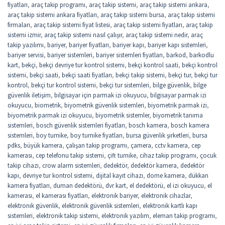
fiyatları
,
araç takip programı
,
araç takip sistemi
,
araç takip sistemi ankara
,
araç takip sistemi ankara fiyatları
,
araç takip sistemi bursa
,
araç takip sistemi
firmaları
,
araç takip sistemi fiyat listesi
,
araç takip sistemi fiyatları
,
araç takip
sistemi izmir
,
araç takip sistemi nasıl çalışır
,
araç takip sistemi nedir
,
araç
takip yazılımı
,
bariyer
,
bariyer fiyatları
,
bariyer kapı
,
bariyer kapı sistemleri
,
bariyer servisi
,
bariyer sistemleri
,
bariyer sistemleri fiyatları
,
barkod
,
barkodlu
kart
,
bekçi
,
bekçi devriye tur kontrol sistemi
,
bekçi kontrol saati
,
bekçi kontrol
sistemi
,
bekçi saati
,
bekçi saati fiyatları
,
bekçi takip sistemi
,
bekçi tur
,
bekçi tur
kontrol
,
bekçi tur kontrol sistemi
,
bekçi tur sistemleri
,
bilge güvenlik
,
bilge
güvenlik iletişim
,
bilgisayar için parmak izi okuyucu
,
bilgisayar parmak izi
okuyucu
,
biometrik
,
biyometrik güvenlik sistemleri
,
biyometrik parmak izi
,
biyometrik parmak izi okuyucu
,
biyometrik sistemler
,
biyometrik tanıma
sistemleri
,
bosch güvenlik sistemleri fiyatları
,
bosch kamera
,
bosch kamera
sistemleri
,
boy turnike
,
boy turnike fiyatları
,
bursa güvenlik şirketleri
,
bursa
pdks
,
büyük kamera
,
çalışan takip programı
,
çamera
,
cctv kamera
,
cep
kamerası
,
cep telefonu takip sistemi
,
çift turnike
,
cihaz takip programı
,
çocuk
takip cihazı
,
crow alarm sistemleri
,
dedektör
,
dedektör kamera
,
dedektör
kapı
,
devriye tur kontrol sistemi
,
dijital kayıt cihazı
,
dome kamera
,
dükkan
kamera fiyatları
,
duman dedektörü
,
dvr kart
,
el dedektörü
,
el izi okuyucu
,
el
kamerası
,
el kamerası fiyatları
,
elektronik bariyer
,
elektronik cihazlar
,
elektronik güvenlik
,
elektronik güvenlik sistemleri
,
elektronik kartlı kapı
sistemleri
,
elektronik takip sistemi
,
elektronik yazılım
,
eleman takip programı
,