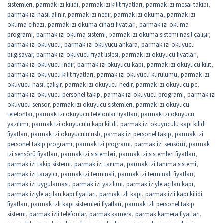
sistemleri
,
parmak izi kilidi
,
parmak izi kilit fiyatları
,
parmak izi mesai takibi
,
parmak izi nasıl alınır
,
parmak izi nedir
,
parmak izi okuma
,
parmak izi
okuma cihazı
,
parmak izi okuma cihazı fiyatları
,
parmak izi okuma
programı
,
parmak izi okuma sistemi
,
parmak izi okuma sistemi nasıl çalışır
,
parmak izi okuyucu
,
parmak izi okuyucu ankara
,
parmak izi okuyucu
bilgisayar
,
parmak izi okuyucu fiyat listesi
,
parmak izi okuyucu fiyatları
,
parmak izi okuyucu indir
,
parmak izi okuyucu kapı
,
parmak izi okuyucu kilit
,
parmak izi okuyucu kilit fiyatları
,
parmak izi okuyucu kurulumu
,
parmak izi
okuyucu nasıl çalışır
,
parmak izi okuyucu nedir
,
parmak izi okuyucu pc
,
parmak izi okuyucu personel takip
,
parmak izi okuyucu programı
,
parmak izi
okuyucu sensör
,
parmak izi okuyucu sistemleri
,
parmak izi okuyucu
telefonlar
,
parmak izi okuyucu telefonlar fiyatları
,
parmak izi okuyucu
yazılımı
,
parmak izi okuyuculu kapı kilidi
,
parmak izi okuyuculu kapı kilidi
fiyatları
,
parmak izi okuyuculu usb
,
parmak izi personel takip
,
parmak izi
personel takip programı
,
parmak izi programı
,
parmak izi sensörü
,
parmak
izi sensörü fiyatları
,
parmak izi sistemleri
,
parmak izi sistemleri fiyatları
,
parmak izi takip sistemi
,
parmak izi tanıma
,
parmak izi tanıma sistemi
,
parmak izi tarayıcı
,
parmak izi terminali
,
parmak izi terminali fiyatları
,
parmak izi uygulaması
,
parmak izi yazılımı
,
parmak iziyle açılan kapı
,
parmak iziyle açılan kapı fiyatları
,
parmak izli kapı
,
parmak izli kapı kilidi
fiyatları
,
parmak izli kapı sistemleri fiyatları
,
parmak izli personel takip
sistemi
,
parmak izli telefonlar
,
parmak kamera
,
parmak kamera fiyatları
,