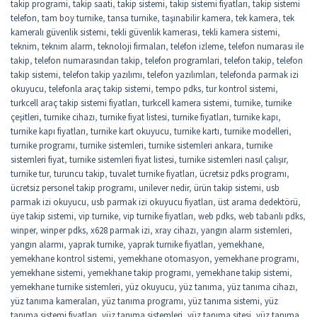
takip programi
,
takip saati
,
takip sistemi
,
takip sistemi fiyatları
,
takip sistemi
telefon
,
tam boy turnike
,
tansa turnike
,
taşınabilir kamera
,
tek kamera
,
tek
kameralı güvenlik sistemi
,
tekli güvenlik kamerası
,
tekli kamera sistemi
,
teknim
,
teknim alarm
,
teknoloji firmaları
,
telefon izleme
,
telefon numarası ile
takip
,
telefon numarasından takip
,
telefon programlari
,
telefon takip
,
telefon
takip sistemi
,
telefon takip yazılımı
,
telefon yazılımları
,
telefonda parmak izi
okuyucu
,
telefonla araç takip sistemi
,
tempo pdks
,
tur kontrol sistemi
,
turkcell araç takip sistemi fiyatları
,
turkcell kamera sistemi
,
turnike
,
turnike
çeşitleri
,
turnike cihazı
,
turnike fiyat listesi
,
turnike fiyatları
,
turnike kapı
,
turnike kapı fiyatları
,
turnike kart okuyucu
,
turnike kartı
,
turnike modelleri
,
turnike programı
,
turnike sistemleri
,
turnike sistemleri ankara
,
turnike
sistemleri fiyat
,
turnike sistemleri fiyat listesi
,
turnike sistemleri nasıl çalışır
,
turnike tur
,
turuncu takip
,
tuvalet turnike fiyatları
,
ücretsiz pdks programı
,
ücretsiz personel takip programı
,
unilever nedir
,
ürün takip sistemi
,
usb
parmak izi okuyucu
,
usb parmak izi okuyucu fiyatları
,
üst arama dedektörü
,
üye takip sistemi
,
vip turnike
,
vip turnike fiyatları
,
web pdks
,
web tabanlı pdks
,
winper
,
winper pdks
,
x628 parmak izi
,
xray cihazı
,
yangın alarm sistemleri
,
yangın alarmı
,
yaprak turnike
,
yaprak turnike fiyatları
,
yemekhane
,
yemekhane kontrol sistemi
,
yemekhane otomasyon
,
yemekhane programı
,
yemekhane sistemi
,
yemekhane takip programı
,
yemekhane takip sistemi
,
yemekhane turnike sistemleri
,
yüz okuyucu
,
yüz tanıma
,
yüz tanıma cihazı
,
yüz tanıma kameraları
,
yüz tanıma programı
,
yüz tanıma sistemi
,
yüz
tanıma sistemi fiyatları
,
yüz tanıma sistemleri
,
yüz tanıma sitesi
,
yüz tanıma