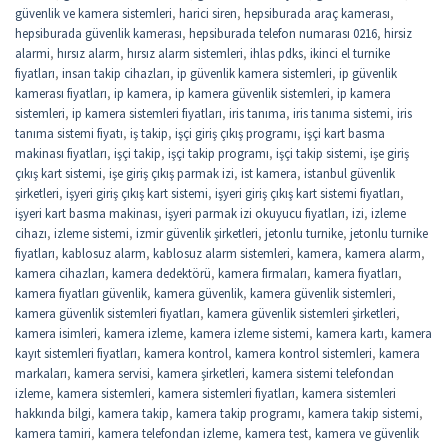
güvenlik ve kamera sistemleri
,
harici siren
,
hepsiburada araç kamerası
,
hepsiburada güvenlik kamerası
,
hepsiburada telefon numarası 0216
,
hirsiz
alarmi
,
hırsız alarm
,
hırsız alarm sistemleri
,
ihlas pdks
,
ikinci el turnike
fiyatları
,
insan takip cihazları
,
ip güvenlik kamera sistemleri
,
ip güvenlik
kamerası fiyatları
,
ip kamera
,
ip kamera güvenlik sistemleri
,
ip kamera
sistemleri
,
ip kamera sistemleri fiyatları
,
iris tanıma
,
iris tanıma sistemi
,
iris
tanıma sistemi fiyatı
,
iş takip
,
işçi giriş çıkış programı
,
işçi kart basma
makinası fiyatları
,
işçi takip
,
işçi takip programı
,
işçi takip sistemi
,
işe giriş
çıkış kart sistemi
,
işe giriş çıkış parmak izi
,
ist kamera
,
istanbul güvenlik
şirketleri
,
işyeri giriş çıkış kart sistemi
,
işyeri giriş çıkış kart sistemi fiyatları
,
işyeri kart basma makinası
,
işyeri parmak izi okuyucu fiyatları
,
izi
,
izleme
cihazı
,
izleme sistemi
,
izmir güvenlik şirketleri
,
jetonlu turnike
,
jetonlu turnike
fiyatları
,
kablosuz alarm
,
kablosuz alarm sistemleri
,
kamera
,
kamera alarm
,
kamera cihazları
,
kamera dedektörü
,
kamera firmaları
,
kamera fiyatları
,
kamera fiyatları güvenlik
,
kamera güvenlik
,
kamera güvenlik sistemleri
,
kamera güvenlik sistemleri fiyatları
,
kamera güvenlik sistemleri şirketleri
,
kamera isimleri
,
kamera izleme
,
kamera izleme sistemi
,
kamera kartı
,
kamera
kayıt sistemleri fiyatları
,
kamera kontrol
,
kamera kontrol sistemleri
,
kamera
markaları
,
kamera servisi
,
kamera şirketleri
,
kamera sistemi telefondan
izleme
,
kamera sistemleri
,
kamera sistemleri fiyatları
,
kamera sistemleri
hakkında bilgi
,
kamera takip
,
kamera takip programı
,
kamera takip sistemi
,
kamera tamiri
,
kamera telefondan izleme
,
kamera test
,
kamera ve güvenlik