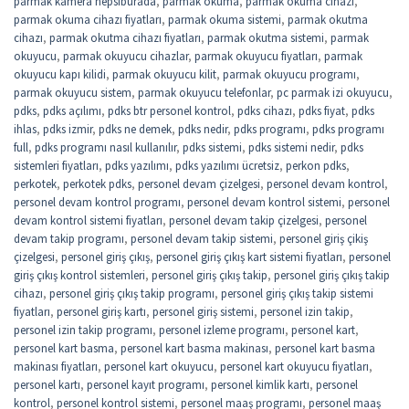
parmak kamera hepsiburada
,
parmak okuma
,
parmak okuma cihazı
,
parmak okuma cihazı fiyatları
,
parmak okuma sistemi
,
parmak okutma
cihazı
,
parmak okutma cihazı fiyatları
,
parmak okutma sistemi
,
parmak
okuyucu
,
parmak okuyucu cihazlar
,
parmak okuyucu fiyatları
,
parmak
okuyucu kapı kilidi
,
parmak okuyucu kilit
,
parmak okuyucu programı
,
parmak okuyucu sistem
,
parmak okuyucu telefonlar
,
pc parmak izi okuyucu
,
pdks
,
pdks açılımı
,
pdks btr personel kontrol
,
pdks cihazı
,
pdks fiyat
,
pdks
ihlas
,
pdks izmir
,
pdks ne demek
,
pdks nedir
,
pdks programı
,
pdks programı
full
,
pdks programı nasıl kullanılır
,
pdks sistemi
,
pdks sistemi nedir
,
pdks
sistemleri fiyatları
,
pdks yazılımı
,
pdks yazılımı ücretsiz
,
perkon pdks
,
perkotek
,
perkotek pdks
,
personel devam çizelgesi
,
personel devam kontrol
,
personel devam kontrol programı
,
personel devam kontrol sistemi
,
personel
devam kontrol sistemi fiyatları
,
personel devam takip çizelgesi
,
personel
devam takip programı
,
personel devam takip sistemi
,
personel giriş çikiş
çizelgesi
,
personel giriş çıkış
,
personel giriş çıkış kart sistemi fiyatları
,
personel
giriş çıkış kontrol sistemleri
,
personel giriş çıkış takip
,
personel giriş çıkış takip
cihazı
,
personel giriş çıkış takip programı
,
personel giriş çıkış takip sistemi
fiyatları
,
personel giriş kartı
,
personel giriş sistemi
,
personel izin takip
,
personel izin takip programı
,
personel izleme programı
,
personel kart
,
personel kart basma
,
personel kart basma makinası
,
personel kart basma
makinası fiyatları
,
personel kart okuyucu
,
personel kart okuyucu fiyatları
,
personel kartı
,
personel kayıt programı
,
personel kimlik kartı
,
personel
kontrol
,
personel kontrol sistemi
,
personel maaş programı
,
personel maaş