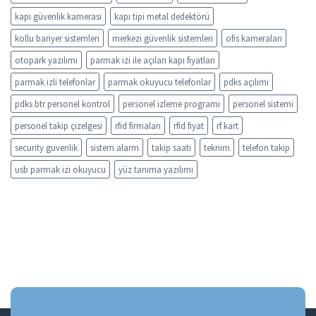
kapı güvenlik kamerası
kapı tipi metal dedektörü
kollu bariyer sistemleri
merkezi güvenlik sistemleri
ofis kameraları
otopark yazılımı
parmak izi ile açılan kapı fiyatları
parmak izli telefonlar
parmak okuyucu telefonlar
pdks açılımı
pdks btr personel kontrol
personel izleme programı
personel sistemi
personel takip çizelgesi
rfid firmaları
rfid fiyat
rf kart
security guvenlik
sistem alarm
takip saati
teknim
telefon takip
usb parmak izi okuyucu
yüz tanıma yazılımı