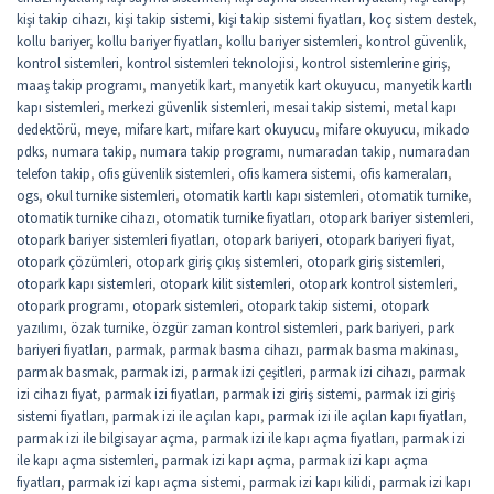
kişi takip cihazı
,
kişi takip sistemi
,
kişi takip sistemi fiyatları
,
koç sistem destek
,
kollu bariyer
,
kollu bariyer fiyatları
,
kollu bariyer sistemleri
,
kontrol güvenlik
,
kontrol sistemleri
,
kontrol sistemleri teknolojisi
,
kontrol sistemlerine giriş
,
maaş takip programı
,
manyetik kart
,
manyetik kart okuyucu
,
manyetik kartlı
kapı sistemleri
,
merkezi güvenlik sistemleri
,
mesai takip sistemi
,
metal kapı
dedektörü
,
meye
,
mifare kart
,
mifare kart okuyucu
,
mifare okuyucu
,
mikado
pdks
,
numara takip
,
numara takip programı
,
numaradan takip
,
numaradan
telefon takip
,
ofis güvenlik sistemleri
,
ofis kamera sistemi
,
ofis kameraları
,
ogs
,
okul turnike sistemleri
,
otomatik kartlı kapı sistemleri
,
otomatik turnike
,
otomatik turnike cihazı
,
otomatik turnike fiyatları
,
otopark bariyer sistemleri
,
otopark bariyer sistemleri fiyatları
,
otopark bariyeri
,
otopark bariyeri fiyat
,
otopark çözümleri
,
otopark giriş çıkış sistemleri
,
otopark giriş sistemleri
,
otopark kapı sistemleri
,
otopark kilit sistemleri
,
otopark kontrol sistemleri
,
otopark programı
,
otopark sistemleri
,
otopark takip sistemi
,
otopark
yazılımı
,
özak turnike
,
özgür zaman kontrol sistemleri
,
park bariyeri
,
park
bariyeri fiyatları
,
parmak
,
parmak basma cihazı
,
parmak basma makinası
,
parmak basmak
,
parmak izi
,
parmak izi çeşitleri
,
parmak izi cihazı
,
parmak
izi cihazı fiyat
,
parmak izi fiyatları
,
parmak izi giriş sistemi
,
parmak izi giriş
sistemi fiyatları
,
parmak izi ile açılan kapı
,
parmak izi ile açılan kapı fiyatları
,
parmak izi ile bilgisayar açma
,
parmak izi ile kapı açma fiyatları
,
parmak izi
ile kapı açma sistemleri
,
parmak izi kapı açma
,
parmak izi kapı açma
fiyatları
,
parmak izi kapı açma sistemi
,
parmak izi kapı kilidi
,
parmak izi kapı