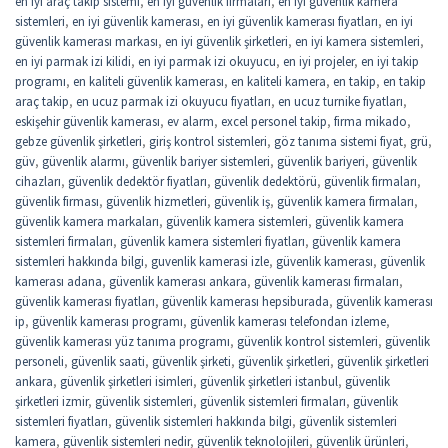
en iyi araç takip sistemi
,
en iyi güvenlik firmaları
,
en iyi güvenlik kamera
sistemleri
,
en iyi güvenlik kamerası
,
en iyi güvenlik kamerası fiyatları
,
en iyi
güvenlik kamerası markası
,
en iyi güvenlik şirketleri
,
en iyi kamera sistemleri
,
en iyi parmak izi kilidi
,
en iyi parmak izi okuyucu
,
en iyi projeler
,
en iyi takip
programı
,
en kaliteli güvenlik kamerası
,
en kaliteli kamera
,
en takip
,
en takip
araç takip
,
en ucuz parmak izi okuyucu fiyatları
,
en ucuz turnike fiyatları
,
eskişehir güvenlik kamerası
,
ev alarm
,
excel personel takip
,
firma mikado
,
gebze güvenlik şirketleri
,
giriş kontrol sistemleri
,
göz tanıma sistemi fiyat
,
grü
,
güv
,
güvenlik alarmı
,
güvenlik bariyer sistemleri
,
güvenlik bariyeri
,
güvenlik
cihazları
,
güvenlik dedektör fiyatları
,
güvenlik dedektörü
,
güvenlik firmaları
,
güvenlik firması
,
güvenlik hizmetleri
,
güvenlik iş
,
güvenlik kamera firmaları
,
güvenlik kamera markaları
,
güvenlik kamera sistemleri
,
güvenlik kamera
sistemleri firmaları
,
güvenlik kamera sistemleri fiyatları
,
güvenlik kamera
sistemleri hakkında bilgi
,
guvenlik kamerasi izle
,
güvenlik kamerası
,
güvenlik
kamerası adana
,
güvenlik kamerası ankara
,
güvenlik kamerası firmaları
,
güvenlik kamerası fiyatları
,
güvenlik kamerası hepsiburada
,
güvenlik kamerası
ip
,
güvenlik kamerası programı
,
güvenlik kamerası telefondan izleme
,
güvenlik kamerası yüz tanıma programı
,
güvenlik kontrol sistemleri
,
güvenlik
personeli
,
güvenlik saati
,
güvenlik şirketi
,
güvenlik şirketleri
,
güvenlik şirketleri
ankara
,
güvenlik şirketleri isimleri
,
güvenlik şirketleri istanbul
,
güvenlik
şirketleri izmir
,
güvenlik sistemleri
,
güvenlik sistemleri firmaları
,
güvenlik
sistemleri fiyatları
,
güvenlik sistemleri hakkında bilgi
,
güvenlik sistemleri
kamera
,
güvenlik sistemleri nedir
,
güvenlik teknolojileri
,
güvenlik ürünleri
,