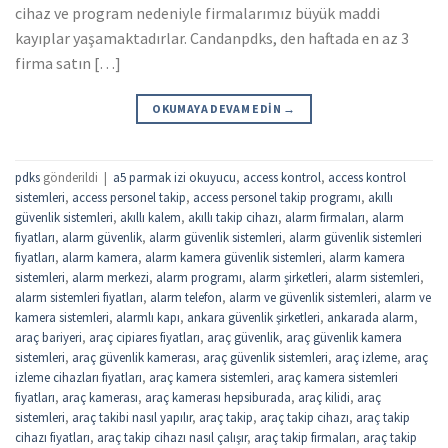
cihaz ve program nedeniyle firmalarımız büyük maddi
kayıplar yaşamaktadırlar. Candanpdks, den haftada en az 3
firma satın […]
OKUMAYA DEVAM EDIN
→
pdks
gönderildi
|
a5 parmak izi okuyucu
,
access kontrol
,
access kontrol
sistemleri
,
access personel takip
,
access personel takip programı
,
akıllı
güvenlik sistemleri
,
akıllı kalem
,
akıllı takip cihazı
,
alarm firmaları
,
alarm
fiyatları
,
alarm güvenlik
,
alarm güvenlik sistemleri
,
alarm güvenlik sistemleri
fiyatları
,
alarm kamera
,
alarm kamera güvenlik sistemleri
,
alarm kamera
sistemleri
,
alarm merkezi
,
alarm programı
,
alarm şirketleri
,
alarm sistemleri
,
alarm sistemleri fiyatları
,
alarm telefon
,
alarm ve güvenlik sistemleri
,
alarm ve
kamera sistemleri
,
alarmlı kapı
,
ankara güvenlik şirketleri
,
ankarada alarm
,
araç bariyeri
,
araç cipiares fiyatları
,
araç güvenlik
,
araç güvenlik kamera
sistemleri
,
araç güvenlik kamerası
,
araç güvenlik sistemleri
,
araç izleme
,
araç
izleme cihazları fiyatları
,
araç kamera sistemleri
,
araç kamera sistemleri
fiyatları
,
araç kamerası
,
araç kamerası hepsiburada
,
araç kilidi
,
araç
sistemleri
,
araç takibi nasıl yapılır
,
araç takip
,
araç takip cihazı
,
araç takip
cihazı fiyatları
,
araç takip cihazı nasıl çalışır
,
araç takip firmaları
,
araç takip