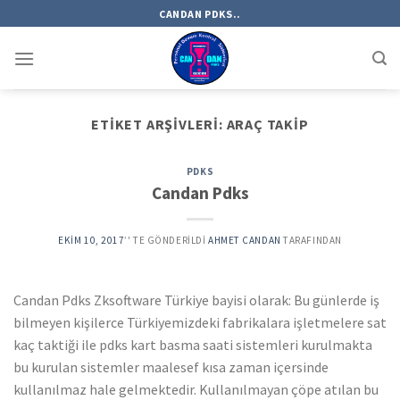
Skip
CANDAN PDKS..
to
content
ETIKET ARŞIVLERI:
ARAÇ TAKIP
PDKS
Candan Pdks
EKIM 10, 2017
’' TE GÖNDERILDI
AHMET CANDAN
TARAFINDAN
Candan Pdks Zksoftware Türkiye bayisi olarak: Bu günlerde iş
bilmeyen kişilerce Türkiyemizdeki fabrikalara işletmelere sat
kaç taktiği ile pdks kart basma saati sistemleri kurulmakta
bu kurulan sistemler maalesef kısa zaman içersinde
kullanılmaz hale gelmektedir. Kullanılmayan çöpe atılan bu