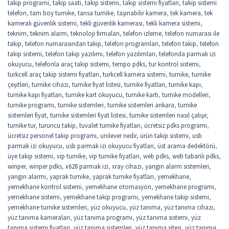
takip programi
,
takip saati
,
takip sistemi
,
takip sistemi fiyatları
,
takip sistemi
telefon
,
tam boy turnike
,
tansa turnike
,
taşınabilir kamera
,
tek kamera
,
tek
kameralı güvenlik sistemi
,
tekli güvenlik kamerası
,
tekli kamera sistemi
,
teknim
,
teknim alarm
,
teknoloji firmaları
,
telefon izleme
,
telefon numarası ile
takip
,
telefon numarasından takip
,
telefon programlari
,
telefon takip
,
telefon
takip sistemi
,
telefon takip yazılımı
,
telefon yazılımları
,
telefonda parmak izi
okuyucu
,
telefonla araç takip sistemi
,
tempo pdks
,
tur kontrol sistemi
,
turkcell araç takip sistemi fiyatları
,
turkcell kamera sistemi
,
turnike
,
turnike
çeşitleri
,
turnike cihazı
,
turnike fiyat listesi
,
turnike fiyatları
,
turnike kapı
,
turnike kapı fiyatları
,
turnike kart okuyucu
,
turnike kartı
,
turnike modelleri
,
turnike programı
,
turnike sistemleri
,
turnike sistemleri ankara
,
turnike
sistemleri fiyat
,
turnike sistemleri fiyat listesi
,
turnike sistemleri nasıl çalışır
,
turnike tur
,
turuncu takip
,
tuvalet turnike fiyatları
,
ücretsiz pdks programı
,
ücretsiz personel takip programı
,
unilever nedir
,
ürün takip sistemi
,
usb
parmak izi okuyucu
,
usb parmak izi okuyucu fiyatları
,
üst arama dedektörü
,
üye takip sistemi
,
vip turnike
,
vip turnike fiyatları
,
web pdks
,
web tabanlı pdks
,
winper
,
winper pdks
,
x628 parmak izi
,
xray cihazı
,
yangın alarm sistemleri
,
yangın alarmı
,
yaprak turnike
,
yaprak turnike fiyatları
,
yemekhane
,
yemekhane kontrol sistemi
,
yemekhane otomasyon
,
yemekhane programı
,
yemekhane sistemi
,
yemekhane takip programı
,
yemekhane takip sistemi
,
yemekhane turnike sistemleri
,
yüz okuyucu
,
yüz tanıma
,
yüz tanıma cihazı
,
yüz tanıma kameraları
,
yüz tanıma programı
,
yüz tanıma sistemi
,
yüz
tanıma sistemi fiyatları
,
yüz tanıma sistemleri
,
yüz tanıma sitesi
,
yüz tanıma