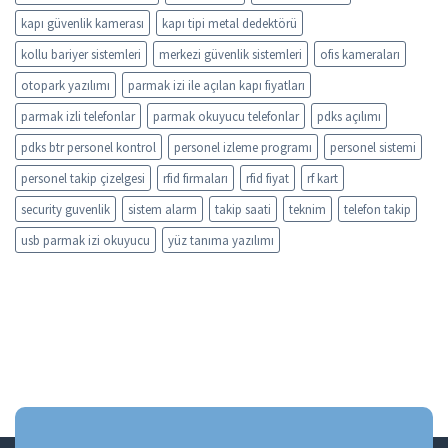
kapı güvenlik kamerası
kapı tipi metal dedektörü
kollu bariyer sistemleri
merkezi güvenlik sistemleri
ofis kameraları
otopark yazılımı
parmak izi ile açılan kapı fiyatları
parmak izli telefonlar
parmak okuyucu telefonlar
pdks açılımı
pdks btr personel kontrol
personel izleme programı
personel sistemi
personel takip çizelgesi
rfid firmaları
rfid fiyat
rf kart
security guvenlik
sistem alarm
takip saati
teknim
telefon takip
usb parmak izi okuyucu
yüz tanıma yazılımı