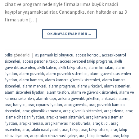
cihaz ve program nedeniyle firmalarımız büyük maddi
kayıplar yaşamaktadırlar. Candanpdks, den haftada en az 3
firma satın […]
OKUMAYA DEVAM EDIN
→
pdks
gönderildi
|
a5 parmak izi okuyucu
,
access kontrol
,
access kontrol
sistemleri
,
access personel takip
,
access personel takip programı
,
akıllı
güvenlik sistemleri
,
akıllı kalem
,
akıllı takip cihazı
,
alarm firmaları
,
alarm
fiyatları
,
alarm güvenlik
,
alarm güvenlik sistemleri
,
alarm güvenlik sistemleri
fiyatları
,
alarm kamera
,
alarm kamera güvenlik sistemleri
,
alarm kamera
sistemleri
,
alarm merkezi
,
alarm programı
,
alarm şirketleri
,
alarm sistemleri
,
alarm sistemleri fiyatları
,
alarm telefon
,
alarm ve güvenlik sistemleri
,
alarm ve
kamera sistemleri
,
alarmlı kapı
,
ankara güvenlik şirketleri
,
ankarada alarm
,
araç bariyeri
,
araç cipiares fiyatları
,
araç güvenlik
,
araç güvenlik kamera
sistemleri
,
araç güvenlik kamerası
,
araç güvenlik sistemleri
,
araç izleme
,
araç
izleme cihazları fiyatları
,
araç kamera sistemleri
,
araç kamera sistemleri
fiyatları
,
araç kamerası
,
araç kamerası hepsiburada
,
araç kilidi
,
araç
sistemleri
,
araç takibi nasıl yapılır
,
araç takip
,
araç takip cihazı
,
araç takip
cihazı fiyatları
,
araç takip cihazı nasıl çalışır
,
araç takip firmaları
,
araç takip