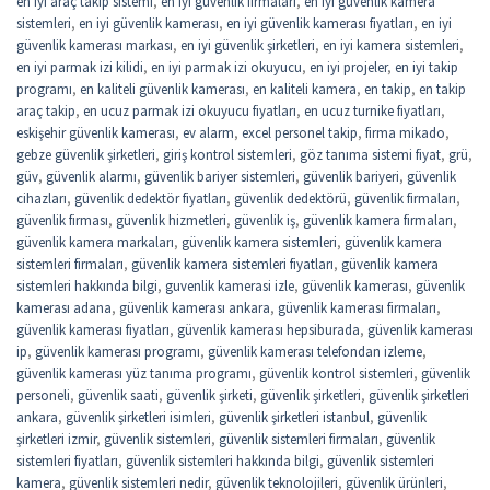
en iyi araç takip sistemi
,
en iyi güvenlik firmaları
,
en iyi güvenlik kamera
sistemleri
,
en iyi güvenlik kamerası
,
en iyi güvenlik kamerası fiyatları
,
en iyi
güvenlik kamerası markası
,
en iyi güvenlik şirketleri
,
en iyi kamera sistemleri
,
en iyi parmak izi kilidi
,
en iyi parmak izi okuyucu
,
en iyi projeler
,
en iyi takip
programı
,
en kaliteli güvenlik kamerası
,
en kaliteli kamera
,
en takip
,
en takip
araç takip
,
en ucuz parmak izi okuyucu fiyatları
,
en ucuz turnike fiyatları
,
eskişehir güvenlik kamerası
,
ev alarm
,
excel personel takip
,
firma mikado
,
gebze güvenlik şirketleri
,
giriş kontrol sistemleri
,
göz tanıma sistemi fiyat
,
grü
,
güv
,
güvenlik alarmı
,
güvenlik bariyer sistemleri
,
güvenlik bariyeri
,
güvenlik
cihazları
,
güvenlik dedektör fiyatları
,
güvenlik dedektörü
,
güvenlik firmaları
,
güvenlik firması
,
güvenlik hizmetleri
,
güvenlik iş
,
güvenlik kamera firmaları
,
güvenlik kamera markaları
,
güvenlik kamera sistemleri
,
güvenlik kamera
sistemleri firmaları
,
güvenlik kamera sistemleri fiyatları
,
güvenlik kamera
sistemleri hakkında bilgi
,
guvenlik kamerasi izle
,
güvenlik kamerası
,
güvenlik
kamerası adana
,
güvenlik kamerası ankara
,
güvenlik kamerası firmaları
,
güvenlik kamerası fiyatları
,
güvenlik kamerası hepsiburada
,
güvenlik kamerası
ip
,
güvenlik kamerası programı
,
güvenlik kamerası telefondan izleme
,
güvenlik kamerası yüz tanıma programı
,
güvenlik kontrol sistemleri
,
güvenlik
personeli
,
güvenlik saati
,
güvenlik şirketi
,
güvenlik şirketleri
,
güvenlik şirketleri
ankara
,
güvenlik şirketleri isimleri
,
güvenlik şirketleri istanbul
,
güvenlik
şirketleri izmir
,
güvenlik sistemleri
,
güvenlik sistemleri firmaları
,
güvenlik
sistemleri fiyatları
,
güvenlik sistemleri hakkında bilgi
,
güvenlik sistemleri
kamera
,
güvenlik sistemleri nedir
,
güvenlik teknolojileri
,
güvenlik ürünleri
,