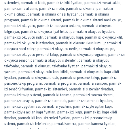
sistemleri
,
parmak izi kilidi
,
parmak izi kilit fiyatları
,
parmak izi mesai takibi
,
parmak izi nasıl alınır
,
parmak izi nedir
,
parmak izi okuma
,
parmak izi
okuma cihazı
,
parmak izi okuma cihazı fiyatları
,
parmak izi okuma
programı
,
parmak izi okuma sistemi
,
parmak izi okuma sistemi nasıl çalışır
,
parmak izi okuyucu
,
parmak izi okuyucu ankara
,
parmak izi okuyucu
bilgisayar
,
parmak izi okuyucu fiyat listesi
,
parmak izi okuyucu fiyatları
,
parmak izi okuyucu indir
,
parmak izi okuyucu kapı
,
parmak izi okuyucu kilit
,
parmak izi okuyucu kilit fiyatları
,
parmak izi okuyucu kurulumu
,
parmak izi
okuyucu nasıl çalışır
,
parmak izi okuyucu nedir
,
parmak izi okuyucu pc
,
parmak izi okuyucu personel takip
,
parmak izi okuyucu programı
,
parmak izi
okuyucu sensör
,
parmak izi okuyucu sistemleri
,
parmak izi okuyucu
telefonlar
,
parmak izi okuyucu telefonlar fiyatları
,
parmak izi okuyucu
yazılımı
,
parmak izi okuyuculu kapı kilidi
,
parmak izi okuyuculu kapı kilidi
fiyatları
,
parmak izi okuyuculu usb
,
parmak izi personel takip
,
parmak izi
personel takip programı
,
parmak izi programı
,
parmak izi sensörü
,
parmak
izi sensörü fiyatları
,
parmak izi sistemleri
,
parmak izi sistemleri fiyatları
,
parmak izi takip sistemi
,
parmak izi tanıma
,
parmak izi tanıma sistemi
,
parmak izi tarayıcı
,
parmak izi terminali
,
parmak izi terminali fiyatları
,
parmak izi uygulaması
,
parmak izi yazılımı
,
parmak iziyle açılan kapı
,
parmak iziyle açılan kapı fiyatları
,
parmak izli kapı
,
parmak izli kapı kilidi
fiyatları
,
parmak izli kapı sistemleri fiyatları
,
parmak izli personel takip
sistemi
,
parmak izli telefonlar
,
parmak kamera
,
parmak kamera fiyatları
,