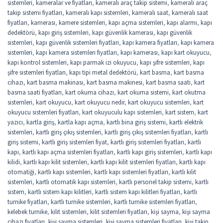
sistemleri
,
kameralar ve fiyatları
,
kameralı araç takip sistemi
,
kameralı araç
takip sistemi fiyatları
,
kameralı kapı sistemleri
,
kameralı saat
,
kameralı saat
fiyatları
,
kamerası
,
kamere sistemleri
,
kapı açma sistemleri
,
kapı alarmı
,
kapı
dedektörü
,
kapı giriş sistemleri
,
kapı güvenlik kamerası
,
kapı güvenlik
sistemleri
,
kapı güvenlik sistemleri fiyatları
,
kapı kamera fiyatları
,
kapı kamera
sistemleri
,
kapı kamera sistemleri fiyatları
,
kapı kamerası
,
kapı kart okuyucu
,
kapı kontrol sistemleri
,
kapı parmak izi okuyucu
,
kapı şifre sistemleri
,
kapı
şifre sistemleri fiyatları
,
kapı tipi metal dedektörü
,
kart basma
,
kart basma
cihazı
,
kart basma makinası
,
kart basma makinesi
,
kart basma saati
,
kart
basma saati fiyatları
,
kart okuma cihazı
,
kart okuma sistemi
,
kart okutma
sistemleri
,
kart okuyucu
,
kart okuyucu nedir
,
kart okuyucu sistemleri
,
kart
okuyucu sistemleri fiyatları
,
kart okuyuculu kapı sistemleri
,
kart sistem
,
kart
yazıcı
,
kartla giriş
,
kartla kapı açma
,
kartlı bina giriş sistemi
,
kartlı elektrik
sistemleri
,
kartlı giriş çıkış sistemleri
,
kartlı giriş çıkış sistemleri fiyatları
,
kartlı
giriş sistemi
,
kartlı giriş sistemleri fiyat
,
kartlı giriş sistemleri fiyatları
,
kartlı
kapı
,
kartlı kapı açma sistemleri fiyatları
,
kartlı kapı giriş sistemleri
,
kartlı kapı
kilidi
,
kartlı kapı kilit sistemleri
,
kartlı kapı kilit sistemleri fiyatları
,
kartlı kapı
otomatiği
,
kartlı kapı sistemleri
,
kartlı kapı sistemleri fiyatları
,
kartlı kilit
sistemleri
,
kartlı otomatik kapı sistemleri
,
kartlı personel takip sistemi
,
kartlı
sistem
,
kartlı sistem kapı kilitleri
,
kartlı sistem kapı kilitleri fiyatları
,
kartlı
turnike fiyatları
,
kartlı turnike sistemleri
,
kartlı turnike sistemleri fiyatları
,
kelebek turnike
,
kilit sistemleri
,
kilit sistemleri fiyatları
,
kişi sayma
,
kişi sayma
cihazı fiyatları
,
kişi sayma sistemleri
,
kişi sayma sistemleri fiyatları
,
kişi takip
,