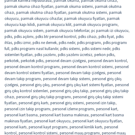
parmak kamera hepsiburada
,
parmak okuma
,
parmak okuma cihazı
,
parmak okuma cihazı fiyatları
,
parmak okuma sistemi
,
parmak okutma
cihazı
,
parmak okutma cihazı fiyatları
,
parmak okutma sistemi
,
parmak
okuyucu
,
parmak okuyucu cihazlar
,
parmak okuyucu fiyatları
,
parmak
okuyucu kapı kilidi
,
parmak okuyucu kilit
,
parmak okuyucu programı
,
parmak okuyucu sistem
,
parmak okuyucu telefonlar
,
pc parmak izi okuyucu
,
pdks
,
pdks açılımı
,
pdks btr personel kontrol
,
pdks cihazı
,
pdks fiyat
,
pdks
ihlas
,
pdks izmir
,
pdks ne demek
,
pdks nedir
,
pdks programı
,
pdks programı
full
,
pdks programı nasıl kullanılır
,
pdks sistemi
,
pdks sistemi nedir
,
pdks
sistemleri fiyatları
,
pdks yazılımı
,
pdks yazılımı ücretsiz
,
perkon pdks
,
perkotek
,
perkotek pdks
,
personel devam çizelgesi
,
personel devam kontrol
,
personel devam kontrol programı
,
personel devam kontrol sistemi
,
personel
devam kontrol sistemi fiyatları
,
personel devam takip çizelgesi
,
personel
devam takip programı
,
personel devam takip sistemi
,
personel giriş çikiş
çizelgesi
,
personel giriş çıkış
,
personel giriş çıkış kart sistemi fiyatları
,
personel
giriş çıkış kontrol sistemleri
,
personel giriş çıkış takip
,
personel giriş çıkış takip
cihazı
,
personel giriş çıkış takip programı
,
personel giriş çıkış takip sistemi
fiyatları
,
personel giriş kartı
,
personel giriş sistemi
,
personel izin takip
,
personel izin takip programı
,
personel izleme programı
,
personel kart
,
personel kart basma
,
personel kart basma makinası
,
personel kart basma
makinası fiyatları
,
personel kart okuyucu
,
personel kart okuyucu fiyatları
,
personel kartı
,
personel kayıt programı
,
personel kimlik kartı
,
personel
kontrol
,
personel kontrol sistemi
,
personel maaş programı
,
personel maaş