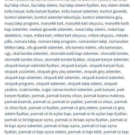
kişi takip cihazı
,
kişi takip sistemi
,
kişi takip sistemi fiyatları
,
koç sistem destek
,
kollu bariyer
,
kollu bariyer fiyatları
,
kollu bariyer sistemleri
,
kontrol güvenlik
,
kontrol sistemleri
,
kontrol sistemleri teknolojisi
,
kontrol sistemlerine giriş
,
maaş takip programı
,
manyetik kart
,
manyetik kart okuyucu
,
manyetik kartlı
kapı sistemleri
,
merkezi güvenlik sistemleri
,
mesai takip sistemi
,
metal kapı
dedektörü
,
meye
,
mifare kart
,
mifare kart okuyucu
,
mifare okuyucu
,
mikado
pdks
,
numara takip
,
numara takip programı
,
numaradan takip
,
numaradan
telefon takip
,
ofis güvenlik sistemleri
,
ofis kamera sistemi
,
ofis kameraları
,
ogs
,
okul turnike sistemleri
,
otomatik kartlı kapı sistemleri
,
otomatik turnike
,
otomatik turnike cihazı
,
otomatik turnike fiyatları
,
otopark bariyer sistemleri
,
otopark bariyer sistemleri fiyatları
,
otopark bariyeri
,
otopark bariyeri fiyat
,
otopark çözümleri
,
otopark giriş çıkış sistemleri
,
otopark giriş sistemleri
,
otopark kapı sistemleri
,
otopark kilit sistemleri
,
otopark kontrol sistemleri
,
otopark programı
,
otopark sistemleri
,
otopark takip sistemi
,
otopark
yazılımı
,
özak turnike
,
özgür zaman kontrol sistemleri
,
park bariyeri
,
park
bariyeri fiyatları
,
parmak
,
parmak basma cihazı
,
parmak basma makinası
,
parmak basmak
,
parmak izi
,
parmak izi çeşitleri
,
parmak izi cihazı
,
parmak
izi cihazı fiyat
,
parmak izi fiyatları
,
parmak izi giriş sistemi
,
parmak izi giriş
sistemi fiyatları
,
parmak izi ile açılan kapı
,
parmak izi ile açılan kapı fiyatları
,
parmak izi ile bilgisayar açma
,
parmak izi ile kapı açma fiyatları
,
parmak izi
ile kapı açma sistemleri
,
parmak izi kapı açma
,
parmak izi kapı açma
fiyatları
,
parmak izi kapı açma sistemi
,
parmak izi kapı kilidi
,
parmak izi kapı