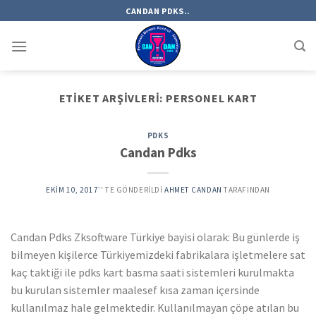
Skip
CANDAN PDKS..
to
content
ETIKET ARŞIVLERI:
PERSONEL KART
PDKS
Candan Pdks
EKIM 10, 2017
’' TE GÖNDERILDI
AHMET CANDAN
TARAFINDAN
Candan Pdks Zksoftware Türkiye bayisi olarak: Bu günlerde iş
bilmeyen kişilerce Türkiyemizdeki fabrikalara işletmelere sat
kaç taktiği ile pdks kart basma saati sistemleri kurulmakta
bu kurulan sistemler maalesef kısa zaman içersinde
kullanılmaz hale gelmektedir. Kullanılmayan çöpe atılan bu