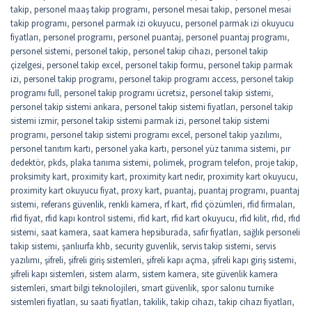
takip
,
personel maaş takip programı
,
personel mesai takip
,
personel mesai
takip programı
,
personel parmak izi okuyucu
,
personel parmak izi okuyucu
fiyatları
,
personel programı
,
personel puantaj
,
personel puantaj programı
,
personel sistemi
,
personel takip
,
personel takip cihazı
,
personel takip
çizelgesi
,
personel takip excel
,
personel takip formu
,
personel takip parmak
izi
,
personel takip programı
,
personel takip programı access
,
personel takip
programı full
,
personel takip programı ücretsiz
,
personel takip sistemi
,
personel takip sistemi ankara
,
personel takip sistemi fiyatları
,
personel takip
sistemi izmir
,
personel takip sistemi parmak izi
,
personel takip sistemi
programı
,
personel takip sistemi programı excel
,
personel takip yazılımı
,
personel tanıtım kartı
,
personel yaka kartı
,
personel yüz tanıma sistemi
,
pır
dedektör
,
pkds
,
plaka tanıma sistemi
,
polimek
,
program telefon
,
proje takip
,
proksimity kart
,
proximity kart
,
proximity kart nedir
,
proximity kart okuyucu
,
proximity kart okuyucu fiyat
,
proxy kart
,
puantaj
,
puantaj programı
,
puantaj
sistemi
,
referans güvenlik
,
renkli kamera
,
rf kart
,
rfid çözümleri
,
rfid firmaları
,
rfid fiyat
,
rfid kapı kontrol sistemi
,
rfid kart
,
rfid kart okuyucu
,
rfid kilit
,
rfıd
,
rfıd
sistemi
,
saat kamera
,
saat kamera hepsiburada
,
safir fiyatları
,
sağlık personeli
takip sistemi
,
şanlıurfa khb
,
security guvenlik
,
servis takip sistemi
,
servis
yazılımı
,
şifreli
,
şifreli giriş sistemleri
,
şifreli kapı açma
,
şifreli kapı giriş sistemi
,
şifreli kapı sistemleri
,
sistem alarm
,
sistem kamera
,
site güvenlik kamera
sistemleri
,
smart bilgi teknolojileri
,
smart güvenlik
,
spor salonu turnike
sistemleri fiyatları
,
su saati fiyatları
,
takilik
,
takip cihazı
,
takip cihazı fiyatları
,