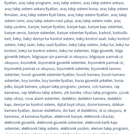
fiyatları
,
araç takip programı
,
araç takip sistemi
,
araç takip sistemi ankara
,
araç takip sistemi ankara fiyatları
,
araç takip sistemi bursa
,
araç takip sistemi
firmaları
,
araç takip sistemi fiyat listesi
,
araç takip sistemi fiyatları
,
araç takip
sistemi izmir
,
araç takip sistemi nasıl çalışır
,
araç takip sistemi nedir
,
araç
takip yazılımı
,
bariyer
,
bariyer fiyatları
,
bariyer kapı
,
bariyer kapı sistemleri
,
bariyer servisi
,
bariyer sistemleri
,
bariyer sistemleri fiyatları
,
barkod
,
barkodlu
kart
,
bekçi
,
bekçi devriye tur kontrol sistemi
,
bekçi kontrol saati
,
bekçi kontrol
sistemi
,
bekçi saati
,
bekçi saati fiyatları
,
bekçi takip sistemi
,
bekçi tur
,
bekçi tur
kontrol
,
bekçi tur kontrol sistemi
,
bekçi tur sistemleri
,
bilge güvenlik
,
bilge
güvenlik iletişim
,
bilgisayar için parmak izi okuyucu
,
bilgisayar parmak izi
okuyucu
,
biometrik
,
biyometrik güvenlik sistemleri
,
biyometrik parmak izi
,
biyometrik parmak izi okuyucu
,
biyometrik sistemler
,
biyometrik tanıma
sistemleri
,
bosch güvenlik sistemleri fiyatları
,
bosch kamera
,
bosch kamera
sistemleri
,
boy turnike
,
boy turnike fiyatları
,
bursa güvenlik şirketleri
,
bursa
pdks
,
büyük kamera
,
çalışan takip programı
,
çamera
,
cctv kamera
,
cep
kamerası
,
cep telefonu takip sistemi
,
çift turnike
,
cihaz takip programı
,
çocuk
takip cihazı
,
crow alarm sistemleri
,
dedektör
,
dedektör kamera
,
dedektör
kapı
,
devriye tur kontrol sistemi
,
dijital kayıt cihazı
,
dome kamera
,
dükkan
kamera fiyatları
,
duman dedektörü
,
dvr kart
,
el dedektörü
,
el izi okuyucu
,
el
kamerası
,
el kamerası fiyatları
,
elektronik bariyer
,
elektronik cihazlar
,
elektronik güvenlik
,
elektronik güvenlik sistemleri
,
elektronik kartlı kapı
sistemleri
,
elektronik takip sistemi
,
elektronik yazılım
,
eleman takip programı
,