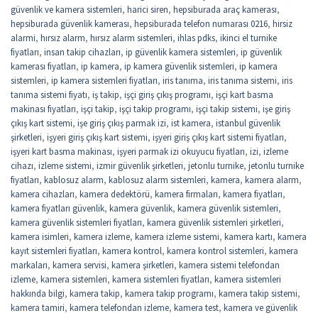
güvenlik ve kamera sistemleri
,
harici siren
,
hepsiburada araç kamerası
,
hepsiburada güvenlik kamerası
,
hepsiburada telefon numarası 0216
,
hirsiz
alarmi
,
hırsız alarm
,
hırsız alarm sistemleri
,
ihlas pdks
,
ikinci el turnike
fiyatları
,
insan takip cihazları
,
ip güvenlik kamera sistemleri
,
ip güvenlik
kamerası fiyatları
,
ip kamera
,
ip kamera güvenlik sistemleri
,
ip kamera
sistemleri
,
ip kamera sistemleri fiyatları
,
iris tanıma
,
iris tanıma sistemi
,
iris
tanıma sistemi fiyatı
,
iş takip
,
işçi giriş çıkış programı
,
işçi kart basma
makinası fiyatları
,
işçi takip
,
işçi takip programı
,
işçi takip sistemi
,
işe giriş
çıkış kart sistemi
,
işe giriş çıkış parmak izi
,
ist kamera
,
istanbul güvenlik
şirketleri
,
işyeri giriş çıkış kart sistemi
,
işyeri giriş çıkış kart sistemi fiyatları
,
işyeri kart basma makinası
,
işyeri parmak izi okuyucu fiyatları
,
izi
,
izleme
cihazı
,
izleme sistemi
,
izmir güvenlik şirketleri
,
jetonlu turnike
,
jetonlu turnike
fiyatları
,
kablosuz alarm
,
kablosuz alarm sistemleri
,
kamera
,
kamera alarm
,
kamera cihazları
,
kamera dedektörü
,
kamera firmaları
,
kamera fiyatları
,
kamera fiyatları güvenlik
,
kamera güvenlik
,
kamera güvenlik sistemleri
,
kamera güvenlik sistemleri fiyatları
,
kamera güvenlik sistemleri şirketleri
,
kamera isimleri
,
kamera izleme
,
kamera izleme sistemi
,
kamera kartı
,
kamera
kayıt sistemleri fiyatları
,
kamera kontrol
,
kamera kontrol sistemleri
,
kamera
markaları
,
kamera servisi
,
kamera şirketleri
,
kamera sistemi telefondan
izleme
,
kamera sistemleri
,
kamera sistemleri fiyatları
,
kamera sistemleri
hakkında bilgi
,
kamera takip
,
kamera takip programı
,
kamera takip sistemi
,
kamera tamiri
,
kamera telefondan izleme
,
kamera test
,
kamera ve güvenlik