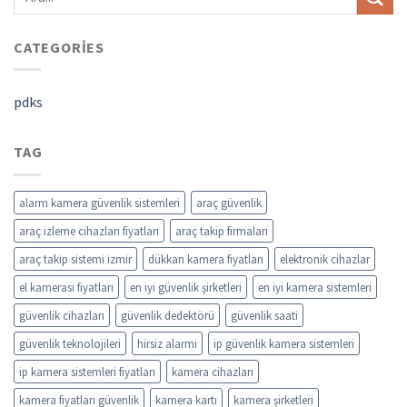
CATEGORIES
pdks
TAG
alarm kamera güvenlik sistemleri
araç güvenlik
araç izleme cihazları fiyatları
araç takip firmaları
araç takip sistemi izmir
dükkan kamera fiyatları
elektronik cihazlar
el kamerası fiyatları
en iyi güvenlik şirketleri
en iyi kamera sistemleri
güvenlik cihazları
güvenlik dedektörü
güvenlik saati
güvenlik teknolojileri
hirsiz alarmi
ip güvenlik kamera sistemleri
ip kamera sistemleri fiyatları
kamera cihazları
kamera fiyatları güvenlik
kamera kartı
kamera şirketleri