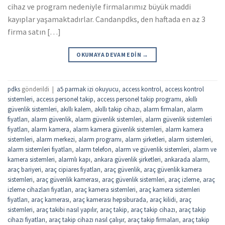
cihaz ve program nedeniyle firmalarımız büyük maddi
kayıplar yaşamaktadırlar. Candanpdks, den haftada en az 3
firma satın […]
OKUMAYA DEVAM EDIN
→
pdks
gönderildi
|
a5 parmak izi okuyucu
,
access kontrol
,
access kontrol
sistemleri
,
access personel takip
,
access personel takip programı
,
akıllı
güvenlik sistemleri
,
akıllı kalem
,
akıllı takip cihazı
,
alarm firmaları
,
alarm
fiyatları
,
alarm güvenlik
,
alarm güvenlik sistemleri
,
alarm güvenlik sistemleri
fiyatları
,
alarm kamera
,
alarm kamera güvenlik sistemleri
,
alarm kamera
sistemleri
,
alarm merkezi
,
alarm programı
,
alarm şirketleri
,
alarm sistemleri
,
alarm sistemleri fiyatları
,
alarm telefon
,
alarm ve güvenlik sistemleri
,
alarm ve
kamera sistemleri
,
alarmlı kapı
,
ankara güvenlik şirketleri
,
ankarada alarm
,
araç bariyeri
,
araç cipiares fiyatları
,
araç güvenlik
,
araç güvenlik kamera
sistemleri
,
araç güvenlik kamerası
,
araç güvenlik sistemleri
,
araç izleme
,
araç
izleme cihazları fiyatları
,
araç kamera sistemleri
,
araç kamera sistemleri
fiyatları
,
araç kamerası
,
araç kamerası hepsiburada
,
araç kilidi
,
araç
sistemleri
,
araç takibi nasıl yapılır
,
araç takip
,
araç takip cihazı
,
araç takip
cihazı fiyatları
,
araç takip cihazı nasıl çalışır
,
araç takip firmaları
,
araç takip