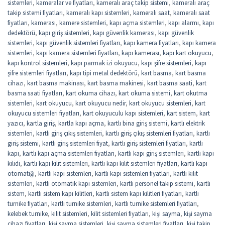
sistemleri
,
kameralar ve fiyatları
,
kameralı araç takip sistemi
,
kameralı araç
takip sistemi fiyatları
,
kameralı kapı sistemleri
,
kameralı saat
,
kameralı saat
fiyatları
,
kamerası
,
kamere sistemleri
,
kapı açma sistemleri
,
kapı alarmı
,
kapı
dedektörü
,
kapı giriş sistemleri
,
kapı güvenlik kamerası
,
kapı güvenlik
sistemleri
,
kapı güvenlik sistemleri fiyatları
,
kapı kamera fiyatları
,
kapı kamera
sistemleri
,
kapı kamera sistemleri fiyatları
,
kapı kamerası
,
kapı kart okuyucu
,
kapı kontrol sistemleri
,
kapı parmak izi okuyucu
,
kapı şifre sistemleri
,
kapı
şifre sistemleri fiyatları
,
kapı tipi metal dedektörü
,
kart basma
,
kart basma
cihazı
,
kart basma makinası
,
kart basma makinesi
,
kart basma saati
,
kart
basma saati fiyatları
,
kart okuma cihazı
,
kart okuma sistemi
,
kart okutma
sistemleri
,
kart okuyucu
,
kart okuyucu nedir
,
kart okuyucu sistemleri
,
kart
okuyucu sistemleri fiyatları
,
kart okuyuculu kapı sistemleri
,
kart sistem
,
kart
yazıcı
,
kartla giriş
,
kartla kapı açma
,
kartlı bina giriş sistemi
,
kartlı elektrik
sistemleri
,
kartlı giriş çıkış sistemleri
,
kartlı giriş çıkış sistemleri fiyatları
,
kartlı
giriş sistemi
,
kartlı giriş sistemleri fiyat
,
kartlı giriş sistemleri fiyatları
,
kartlı
kapı
,
kartlı kapı açma sistemleri fiyatları
,
kartlı kapı giriş sistemleri
,
kartlı kapı
kilidi
,
kartlı kapı kilit sistemleri
,
kartlı kapı kilit sistemleri fiyatları
,
kartlı kapı
otomatiği
,
kartlı kapı sistemleri
,
kartlı kapı sistemleri fiyatları
,
kartlı kilit
sistemleri
,
kartlı otomatik kapı sistemleri
,
kartlı personel takip sistemi
,
kartlı
sistem
,
kartlı sistem kapı kilitleri
,
kartlı sistem kapı kilitleri fiyatları
,
kartlı
turnike fiyatları
,
kartlı turnike sistemleri
,
kartlı turnike sistemleri fiyatları
,
kelebek turnike
,
kilit sistemleri
,
kilit sistemleri fiyatları
,
kişi sayma
,
kişi sayma
cihazı fiyatları
,
kişi sayma sistemleri
,
kişi sayma sistemleri fiyatları
,
kişi takip
,