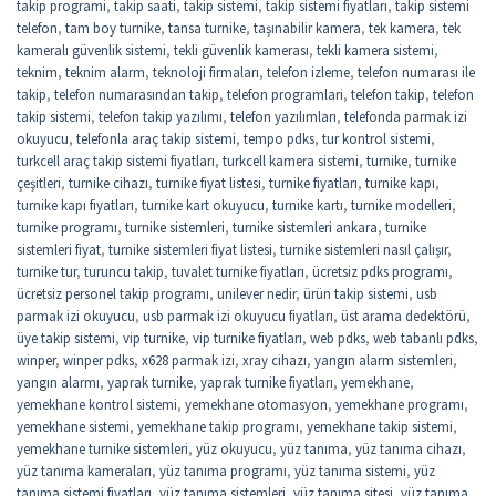
takip programi
,
takip saati
,
takip sistemi
,
takip sistemi fiyatları
,
takip sistemi
telefon
,
tam boy turnike
,
tansa turnike
,
taşınabilir kamera
,
tek kamera
,
tek
kameralı güvenlik sistemi
,
tekli güvenlik kamerası
,
tekli kamera sistemi
,
teknim
,
teknim alarm
,
teknoloji firmaları
,
telefon izleme
,
telefon numarası ile
takip
,
telefon numarasından takip
,
telefon programlari
,
telefon takip
,
telefon
takip sistemi
,
telefon takip yazılımı
,
telefon yazılımları
,
telefonda parmak izi
okuyucu
,
telefonla araç takip sistemi
,
tempo pdks
,
tur kontrol sistemi
,
turkcell araç takip sistemi fiyatları
,
turkcell kamera sistemi
,
turnike
,
turnike
çeşitleri
,
turnike cihazı
,
turnike fiyat listesi
,
turnike fiyatları
,
turnike kapı
,
turnike kapı fiyatları
,
turnike kart okuyucu
,
turnike kartı
,
turnike modelleri
,
turnike programı
,
turnike sistemleri
,
turnike sistemleri ankara
,
turnike
sistemleri fiyat
,
turnike sistemleri fiyat listesi
,
turnike sistemleri nasıl çalışır
,
turnike tur
,
turuncu takip
,
tuvalet turnike fiyatları
,
ücretsiz pdks programı
,
ücretsiz personel takip programı
,
unilever nedir
,
ürün takip sistemi
,
usb
parmak izi okuyucu
,
usb parmak izi okuyucu fiyatları
,
üst arama dedektörü
,
üye takip sistemi
,
vip turnike
,
vip turnike fiyatları
,
web pdks
,
web tabanlı pdks
,
winper
,
winper pdks
,
x628 parmak izi
,
xray cihazı
,
yangın alarm sistemleri
,
yangın alarmı
,
yaprak turnike
,
yaprak turnike fiyatları
,
yemekhane
,
yemekhane kontrol sistemi
,
yemekhane otomasyon
,
yemekhane programı
,
yemekhane sistemi
,
yemekhane takip programı
,
yemekhane takip sistemi
,
yemekhane turnike sistemleri
,
yüz okuyucu
,
yüz tanıma
,
yüz tanıma cihazı
,
yüz tanıma kameraları
,
yüz tanıma programı
,
yüz tanıma sistemi
,
yüz
tanıma sistemi fiyatları
,
yüz tanıma sistemleri
,
yüz tanıma sitesi
,
yüz tanıma