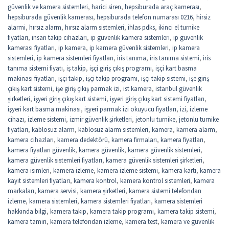
güvenlik ve kamera sistemleri
,
harici siren
,
hepsiburada araç kamerası
,
hepsiburada güvenlik kamerası
,
hepsiburada telefon numarası 0216
,
hirsiz
alarmi
,
hırsız alarm
,
hırsız alarm sistemleri
,
ihlas pdks
,
ikinci el turnike
fiyatları
,
insan takip cihazları
,
ip güvenlik kamera sistemleri
,
ip güvenlik
kamerası fiyatları
,
ip kamera
,
ip kamera güvenlik sistemleri
,
ip kamera
sistemleri
,
ip kamera sistemleri fiyatları
,
iris tanıma
,
iris tanıma sistemi
,
iris
tanıma sistemi fiyatı
,
iş takip
,
işçi giriş çıkış programı
,
işçi kart basma
makinası fiyatları
,
işçi takip
,
işçi takip programı
,
işçi takip sistemi
,
işe giriş
çıkış kart sistemi
,
işe giriş çıkış parmak izi
,
ist kamera
,
istanbul güvenlik
şirketleri
,
işyeri giriş çıkış kart sistemi
,
işyeri giriş çıkış kart sistemi fiyatları
,
işyeri kart basma makinası
,
işyeri parmak izi okuyucu fiyatları
,
izi
,
izleme
cihazı
,
izleme sistemi
,
izmir güvenlik şirketleri
,
jetonlu turnike
,
jetonlu turnike
fiyatları
,
kablosuz alarm
,
kablosuz alarm sistemleri
,
kamera
,
kamera alarm
,
kamera cihazları
,
kamera dedektörü
,
kamera firmaları
,
kamera fiyatları
,
kamera fiyatları güvenlik
,
kamera güvenlik
,
kamera güvenlik sistemleri
,
kamera güvenlik sistemleri fiyatları
,
kamera güvenlik sistemleri şirketleri
,
kamera isimleri
,
kamera izleme
,
kamera izleme sistemi
,
kamera kartı
,
kamera
kayıt sistemleri fiyatları
,
kamera kontrol
,
kamera kontrol sistemleri
,
kamera
markaları
,
kamera servisi
,
kamera şirketleri
,
kamera sistemi telefondan
izleme
,
kamera sistemleri
,
kamera sistemleri fiyatları
,
kamera sistemleri
hakkında bilgi
,
kamera takip
,
kamera takip programı
,
kamera takip sistemi
,
kamera tamiri
,
kamera telefondan izleme
,
kamera test
,
kamera ve güvenlik