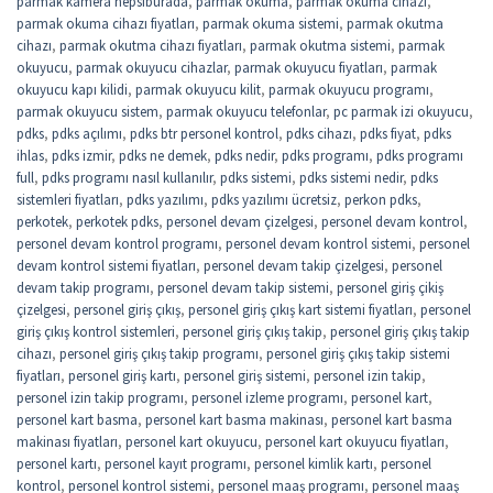
parmak kamera hepsiburada
,
parmak okuma
,
parmak okuma cihazı
,
parmak okuma cihazı fiyatları
,
parmak okuma sistemi
,
parmak okutma
cihazı
,
parmak okutma cihazı fiyatları
,
parmak okutma sistemi
,
parmak
okuyucu
,
parmak okuyucu cihazlar
,
parmak okuyucu fiyatları
,
parmak
okuyucu kapı kilidi
,
parmak okuyucu kilit
,
parmak okuyucu programı
,
parmak okuyucu sistem
,
parmak okuyucu telefonlar
,
pc parmak izi okuyucu
,
pdks
,
pdks açılımı
,
pdks btr personel kontrol
,
pdks cihazı
,
pdks fiyat
,
pdks
ihlas
,
pdks izmir
,
pdks ne demek
,
pdks nedir
,
pdks programı
,
pdks programı
full
,
pdks programı nasıl kullanılır
,
pdks sistemi
,
pdks sistemi nedir
,
pdks
sistemleri fiyatları
,
pdks yazılımı
,
pdks yazılımı ücretsiz
,
perkon pdks
,
perkotek
,
perkotek pdks
,
personel devam çizelgesi
,
personel devam kontrol
,
personel devam kontrol programı
,
personel devam kontrol sistemi
,
personel
devam kontrol sistemi fiyatları
,
personel devam takip çizelgesi
,
personel
devam takip programı
,
personel devam takip sistemi
,
personel giriş çikiş
çizelgesi
,
personel giriş çıkış
,
personel giriş çıkış kart sistemi fiyatları
,
personel
giriş çıkış kontrol sistemleri
,
personel giriş çıkış takip
,
personel giriş çıkış takip
cihazı
,
personel giriş çıkış takip programı
,
personel giriş çıkış takip sistemi
fiyatları
,
personel giriş kartı
,
personel giriş sistemi
,
personel izin takip
,
personel izin takip programı
,
personel izleme programı
,
personel kart
,
personel kart basma
,
personel kart basma makinası
,
personel kart basma
makinası fiyatları
,
personel kart okuyucu
,
personel kart okuyucu fiyatları
,
personel kartı
,
personel kayıt programı
,
personel kimlik kartı
,
personel
kontrol
,
personel kontrol sistemi
,
personel maaş programı
,
personel maaş