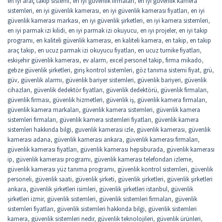
en iyi araç takip sistemi
,
en iyi güvenlik firmaları
,
en iyi güvenlik kamera
sistemleri
,
en iyi güvenlik kamerası
,
en iyi güvenlik kamerası fiyatları
,
en iyi
güvenlik kamerası markası
,
en iyi güvenlik şirketleri
,
en iyi kamera sistemleri
,
en iyi parmak izi kilidi
,
en iyi parmak izi okuyucu
,
en iyi projeler
,
en iyi takip
programı
,
en kaliteli güvenlik kamerası
,
en kaliteli kamera
,
en takip
,
en takip
araç takip
,
en ucuz parmak izi okuyucu fiyatları
,
en ucuz turnike fiyatları
,
eskişehir güvenlik kamerası
,
ev alarm
,
excel personel takip
,
firma mikado
,
gebze güvenlik şirketleri
,
giriş kontrol sistemleri
,
göz tanıma sistemi fiyat
,
grü
,
güv
,
güvenlik alarmı
,
güvenlik bariyer sistemleri
,
güvenlik bariyeri
,
güvenlik
cihazları
,
güvenlik dedektör fiyatları
,
güvenlik dedektörü
,
güvenlik firmaları
,
güvenlik firması
,
güvenlik hizmetleri
,
güvenlik iş
,
güvenlik kamera firmaları
,
güvenlik kamera markaları
,
güvenlik kamera sistemleri
,
güvenlik kamera
sistemleri firmaları
,
güvenlik kamera sistemleri fiyatları
,
güvenlik kamera
sistemleri hakkında bilgi
,
guvenlik kamerasi izle
,
güvenlik kamerası
,
güvenlik
kamerası adana
,
güvenlik kamerası ankara
,
güvenlik kamerası firmaları
,
güvenlik kamerası fiyatları
,
güvenlik kamerası hepsiburada
,
güvenlik kamerası
ip
,
güvenlik kamerası programı
,
güvenlik kamerası telefondan izleme
,
güvenlik kamerası yüz tanıma programı
,
güvenlik kontrol sistemleri
,
güvenlik
personeli
,
güvenlik saati
,
güvenlik şirketi
,
güvenlik şirketleri
,
güvenlik şirketleri
ankara
,
güvenlik şirketleri isimleri
,
güvenlik şirketleri istanbul
,
güvenlik
şirketleri izmir
,
güvenlik sistemleri
,
güvenlik sistemleri firmaları
,
güvenlik
sistemleri fiyatları
,
güvenlik sistemleri hakkında bilgi
,
güvenlik sistemleri
kamera
,
güvenlik sistemleri nedir
,
güvenlik teknolojileri
,
güvenlik ürünleri
,