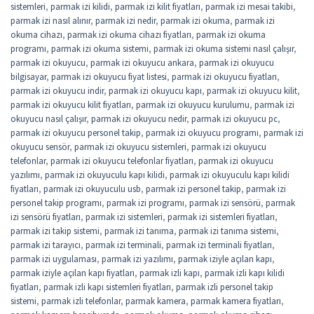
sistemleri
,
parmak izi kilidi
,
parmak izi kilit fiyatları
,
parmak izi mesai takibi
,
parmak izi nasıl alınır
,
parmak izi nedir
,
parmak izi okuma
,
parmak izi
okuma cihazı
,
parmak izi okuma cihazı fiyatları
,
parmak izi okuma
programı
,
parmak izi okuma sistemi
,
parmak izi okuma sistemi nasıl çalışır
,
parmak izi okuyucu
,
parmak izi okuyucu ankara
,
parmak izi okuyucu
bilgisayar
,
parmak izi okuyucu fiyat listesi
,
parmak izi okuyucu fiyatları
,
parmak izi okuyucu indir
,
parmak izi okuyucu kapı
,
parmak izi okuyucu kilit
,
parmak izi okuyucu kilit fiyatları
,
parmak izi okuyucu kurulumu
,
parmak izi
okuyucu nasıl çalışır
,
parmak izi okuyucu nedir
,
parmak izi okuyucu pc
,
parmak izi okuyucu personel takip
,
parmak izi okuyucu programı
,
parmak izi
okuyucu sensör
,
parmak izi okuyucu sistemleri
,
parmak izi okuyucu
telefonlar
,
parmak izi okuyucu telefonlar fiyatları
,
parmak izi okuyucu
yazılımı
,
parmak izi okuyuculu kapı kilidi
,
parmak izi okuyuculu kapı kilidi
fiyatları
,
parmak izi okuyuculu usb
,
parmak izi personel takip
,
parmak izi
personel takip programı
,
parmak izi programı
,
parmak izi sensörü
,
parmak
izi sensörü fiyatları
,
parmak izi sistemleri
,
parmak izi sistemleri fiyatları
,
parmak izi takip sistemi
,
parmak izi tanıma
,
parmak izi tanıma sistemi
,
parmak izi tarayıcı
,
parmak izi terminali
,
parmak izi terminali fiyatları
,
parmak izi uygulaması
,
parmak izi yazılımı
,
parmak iziyle açılan kapı
,
parmak iziyle açılan kapı fiyatları
,
parmak izli kapı
,
parmak izli kapı kilidi
fiyatları
,
parmak izli kapı sistemleri fiyatları
,
parmak izli personel takip
sistemi
,
parmak izli telefonlar
,
parmak kamera
,
parmak kamera fiyatları
,