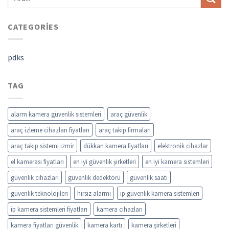
CATEGORIES
pdks
TAG
alarm kamera güvenlik sistemleri
araç güvenlik
araç izleme cihazları fiyatları
araç takip firmaları
araç takip sistemi izmir
dükkan kamera fiyatları
elektronik cihazlar
el kamerası fiyatları
en iyi güvenlik şirketleri
en iyi kamera sistemleri
güvenlik cihazları
güvenlik dedektörü
güvenlik saati
güvenlik teknolojileri
hirsiz alarmi
ip güvenlik kamera sistemleri
ip kamera sistemleri fiyatları
kamera cihazları
kamera fiyatları güvenlik
kamera kartı
kamera şirketleri