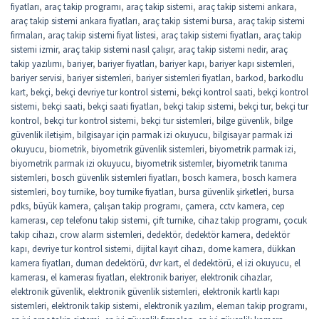
fiyatları
,
araç takip programı
,
araç takip sistemi
,
araç takip sistemi ankara
,
araç takip sistemi ankara fiyatları
,
araç takip sistemi bursa
,
araç takip sistemi
firmaları
,
araç takip sistemi fiyat listesi
,
araç takip sistemi fiyatları
,
araç takip
sistemi izmir
,
araç takip sistemi nasıl çalışır
,
araç takip sistemi nedir
,
araç
takip yazılımı
,
bariyer
,
bariyer fiyatları
,
bariyer kapı
,
bariyer kapı sistemleri
,
bariyer servisi
,
bariyer sistemleri
,
bariyer sistemleri fiyatları
,
barkod
,
barkodlu
kart
,
bekçi
,
bekçi devriye tur kontrol sistemi
,
bekçi kontrol saati
,
bekçi kontrol
sistemi
,
bekçi saati
,
bekçi saati fiyatları
,
bekçi takip sistemi
,
bekçi tur
,
bekçi tur
kontrol
,
bekçi tur kontrol sistemi
,
bekçi tur sistemleri
,
bilge güvenlik
,
bilge
güvenlik iletişim
,
bilgisayar için parmak izi okuyucu
,
bilgisayar parmak izi
okuyucu
,
biometrik
,
biyometrik güvenlik sistemleri
,
biyometrik parmak izi
,
biyometrik parmak izi okuyucu
,
biyometrik sistemler
,
biyometrik tanıma
sistemleri
,
bosch güvenlik sistemleri fiyatları
,
bosch kamera
,
bosch kamera
sistemleri
,
boy turnike
,
boy turnike fiyatları
,
bursa güvenlik şirketleri
,
bursa
pdks
,
büyük kamera
,
çalışan takip programı
,
çamera
,
cctv kamera
,
cep
kamerası
,
cep telefonu takip sistemi
,
çift turnike
,
cihaz takip programı
,
çocuk
takip cihazı
,
crow alarm sistemleri
,
dedektör
,
dedektör kamera
,
dedektör
kapı
,
devriye tur kontrol sistemi
,
dijital kayıt cihazı
,
dome kamera
,
dükkan
kamera fiyatları
,
duman dedektörü
,
dvr kart
,
el dedektörü
,
el izi okuyucu
,
el
kamerası
,
el kamerası fiyatları
,
elektronik bariyer
,
elektronik cihazlar
,
elektronik güvenlik
,
elektronik güvenlik sistemleri
,
elektronik kartlı kapı
sistemleri
,
elektronik takip sistemi
,
elektronik yazılım
,
eleman takip programı
,