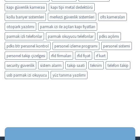
kapı güvenlik kamerası
kapı tipi metal dedektörü
kollu bariyer sistemleri
merkezi güvenlik sistemleri
ofis kameraları
otopark yazılımı
parmak izi ile açılan kapı fiyatları
parmak izli telefonlar
parmak okuyucu telefonlar
pdks açılımı
pdks btr personel kontrol
personel izleme programı
personel sistemi
personel takip çizelgesi
rfid firmaları
rfid fiyat
rf kart
security guvenlik
sistem alarm
takip saati
teknim
telefon takip
usb parmak izi okuyucu
yüz tanıma yazılımı