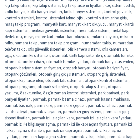
kişi takip cihazı
,
kişi takip sistemi
,
kişi takip sistemi fiyatları
,
koç sistem destek
,
kollu bariyer
,
kollu bariyer fiyatları
,
kollu bariyer sistemleri
,
kontrol güvenlik
,
kontrol sistemleri
,
kontrol sistemleri teknolojisi
,
kontrol sistemlerine giriş
,
maaş takip programı
,
manyetik kart
,
manyetik kart okuyucu
,
manyetik kartlı
kapı sistemleri
,
merkezi güvenlik sistemleri
,
mesai takip sistemi
,
metal kapı
dedektörü
,
meye
,
mifare kart
,
mifare kart okuyucu
,
mifare okuyucu
,
mikado
pdks
,
numara takip
,
numara takip programı
,
numaradan takip
,
numaradan
telefon takip
,
ofis güvenlik sistemleri
,
ofis kamera sistemi
,
ofis kameraları
,
ogs
,
okul turnike sistemleri
,
otomatik kartlı kapı sistemleri
,
otomatik turnike
,
otomatik turnike cihazı
,
otomatik turnike fiyatları
,
otopark bariyer sistemleri
,
otopark bariyer sistemleri fiyatları
,
otopark bariyeri
,
otopark bariyeri fiyat
,
otopark çözümleri
,
otopark giriş çıkış sistemleri
,
otopark giriş sistemleri
,
otopark kapı sistemleri
,
otopark kilit sistemleri
,
otopark kontrol sistemleri
,
otopark programı
,
otopark sistemleri
,
otopark takip sistemi
,
otopark
yazılımı
,
özak turnike
,
özgür zaman kontrol sistemleri
,
park bariyeri
,
park
bariyeri fiyatları
,
parmak
,
parmak basma cihazı
,
parmak basma makinası
,
parmak basmak
,
parmak izi
,
parmak izi çeşitleri
,
parmak izi cihazı
,
parmak
izi cihazı fiyat
,
parmak izi fiyatları
,
parmak izi giriş sistemi
,
parmak izi giriş
sistemi fiyatları
,
parmak izi ile açılan kapı
,
parmak izi ile açılan kapı fiyatları
,
parmak izi ile bilgisayar açma
,
parmak izi ile kapı açma fiyatları
,
parmak izi
ile kapı açma sistemleri
,
parmak izi kapı açma
,
parmak izi kapı açma
fiyatları
,
parmak izi kapı açma sistemi
,
parmak izi kapı kilidi
,
parmak izi kapı