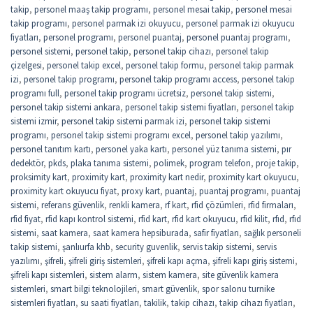
takip
,
personel maaş takip programı
,
personel mesai takip
,
personel mesai
takip programı
,
personel parmak izi okuyucu
,
personel parmak izi okuyucu
fiyatları
,
personel programı
,
personel puantaj
,
personel puantaj programı
,
personel sistemi
,
personel takip
,
personel takip cihazı
,
personel takip
çizelgesi
,
personel takip excel
,
personel takip formu
,
personel takip parmak
izi
,
personel takip programı
,
personel takip programı access
,
personel takip
programı full
,
personel takip programı ücretsiz
,
personel takip sistemi
,
personel takip sistemi ankara
,
personel takip sistemi fiyatları
,
personel takip
sistemi izmir
,
personel takip sistemi parmak izi
,
personel takip sistemi
programı
,
personel takip sistemi programı excel
,
personel takip yazılımı
,
personel tanıtım kartı
,
personel yaka kartı
,
personel yüz tanıma sistemi
,
pır
dedektör
,
pkds
,
plaka tanıma sistemi
,
polimek
,
program telefon
,
proje takip
,
proksimity kart
,
proximity kart
,
proximity kart nedir
,
proximity kart okuyucu
,
proximity kart okuyucu fiyat
,
proxy kart
,
puantaj
,
puantaj programı
,
puantaj
sistemi
,
referans güvenlik
,
renkli kamera
,
rf kart
,
rfid çözümleri
,
rfid firmaları
,
rfid fiyat
,
rfid kapı kontrol sistemi
,
rfid kart
,
rfid kart okuyucu
,
rfid kilit
,
rfıd
,
rfıd
sistemi
,
saat kamera
,
saat kamera hepsiburada
,
safir fiyatları
,
sağlık personeli
takip sistemi
,
şanlıurfa khb
,
security guvenlik
,
servis takip sistemi
,
servis
yazılımı
,
şifreli
,
şifreli giriş sistemleri
,
şifreli kapı açma
,
şifreli kapı giriş sistemi
,
şifreli kapı sistemleri
,
sistem alarm
,
sistem kamera
,
site güvenlik kamera
sistemleri
,
smart bilgi teknolojileri
,
smart güvenlik
,
spor salonu turnike
sistemleri fiyatları
,
su saati fiyatları
,
takilik
,
takip cihazı
,
takip cihazı fiyatları
,