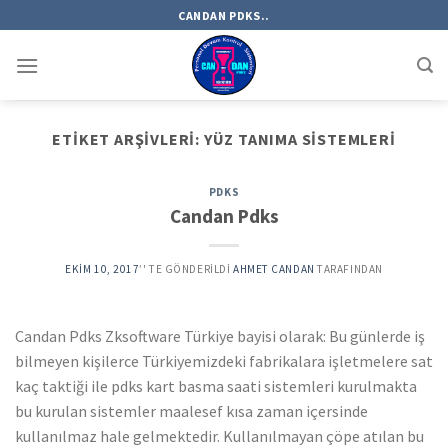
Skip
CANDAN PDKS..
to
content
ETIKET ARŞIVLERI:
YÜZ TANIMA SISTEMLERI
PDKS
Candan Pdks
EKIM 10, 2017
’' TE GÖNDERILDI
AHMET CANDAN
TARAFINDAN
Candan Pdks Zksoftware Türkiye bayisi olarak: Bu günlerde iş
bilmeyen kişilerce Türkiyemizdeki fabrikalara işletmelere sat
kaç taktiği ile pdks kart basma saati sistemleri kurulmakta
bu kurulan sistemler maalesef kısa zaman içersinde
kullanılmaz hale gelmektedir. Kullanılmayan çöpe atılan bu