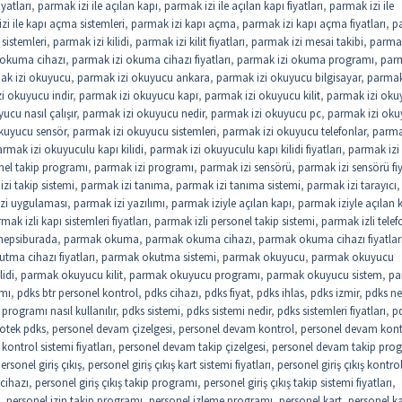
iyatları
,
parmak izi ile açılan kapı
,
parmak izi ile açılan kapı fiyatları
,
parmak izi ile
zi ile kapı açma sistemleri
,
parmak izi kapı açma
,
parmak izi kapı açma fiyatları
,
p
sistemleri
,
parmak izi kilidi
,
parmak izi kilit fiyatları
,
parmak izi mesai takibi
,
parmak
 okuma cihazı
,
parmak izi okuma cihazı fiyatları
,
parmak izi okuma programı
,
parm
ak izi okuyucu
,
parmak izi okuyucu ankara
,
parmak izi okuyucu bilgisayar
,
parmak
i okuyucu indir
,
parmak izi okuyucu kapı
,
parmak izi okuyucu kilit
,
parmak izi oku
ucu nasıl çalışır
,
parmak izi okuyucu nedir
,
parmak izi okuyucu pc
,
parmak izi ok
kuyucu sensör
,
parmak izi okuyucu sistemleri
,
parmak izi okuyucu telefonlar
,
parma
rmak izi okuyuculu kapı kilidi
,
parmak izi okuyuculu kapı kilidi fiyatları
,
parmak izi
nel takip programı
,
parmak izi programı
,
parmak izi sensörü
,
parmak izi sensörü fiy
zi takip sistemi
,
parmak izi tanıma
,
parmak izi tanıma sistemi
,
parmak izi tarayıcı
,
zi uygulaması
,
parmak izi yazılımı
,
parmak iziyle açılan kapı
,
parmak iziyle açılan 
mak izli kapı sistemleri fiyatları
,
parmak izli personel takip sistemi
,
parmak izli telef
hepsiburada
,
parmak okuma
,
parmak okuma cihazı
,
parmak okuma cihazı fiyatlar
tma cihazı fiyatları
,
parmak okutma sistemi
,
parmak okuyucu
,
parmak okuyucu
idi
,
parmak okuyucu kilit
,
parmak okuyucu programı
,
parmak okuyucu sistem
,
pa
ımı
,
pdks btr personel kontrol
,
pdks cihazı
,
pdks fiyat
,
pdks ihlas
,
pdks izmir
,
pdks ne
programı nasıl kullanılır
,
pdks sistemi
,
pdks sistemi nedir
,
pdks sistemleri fiyatları
,
p
otek pdks
,
personel devam çizelgesi
,
personel devam kontrol
,
personel devam kont
ontrol sistemi fiyatları
,
personel devam takip çizelgesi
,
personel devam takip pro
ersonel giriş çıkış
,
personel giriş çıkış kart sistemi fiyatları
,
personel giriş çıkış kontro
 cihazı
,
personel giriş çıkış takip programı
,
personel giriş çıkış takip sistemi fiyatları
,
,
personel izin takip programı
,
personel izleme programı
,
personel kart
,
personel ka