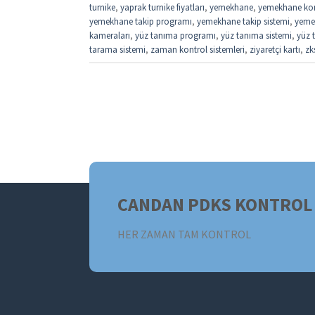
turnike
,
yaprak turnike fiyatları
,
yemekhane
,
yemekhane kon
yemekhane takip programı
,
yemekhane takip sistemi
,
yemek
kameraları
,
yüz tanıma programı
,
yüz tanıma sistemi
,
yüz t
tarama sistemi
,
zaman kontrol sistemleri
,
ziyaretçi kartı
,
zk
CANDAN PDKS KONTROL 
HER ZAMAN TAM KONTROL