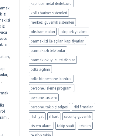
kapı tipi metal dedektörü
armak
kollu bariyer sistemleri
 izi
ak izi
merkezi güvenlik sistemleri
 izi
ofis kameraları
otopark yazılımı
yucu
uyucu
parmak izi ile açılan kapı fiyatları
k izi
parmak izli telefonlar
atları
,
parmak okuyucu telefonlar
kapı
pdks açılımı
onlar
,
pdks btr personel kontrol
ı
,
personel izleme programı
rmak
personel sistemi
dks
personel takip çizelgesi
rfid firmaları
rol
rfid fiyat
rf kart
security guvenlik
gramı
,
l
sistem alarm
takip saati
teknim
telefon takip
rt