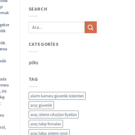
ronik
yi
SEARCH
parmak
gebze
nlik
nlik
CATEGORIES
erası
nlik
pdks
TAG
rada
kamera
,
iris
alarm kamera güvenlik sistemleri
akip
t
araç güvenlik
araç izleme cihazları fiyatları
ra
araç takip firmaları
rol
,
araç takip sistemi izmir