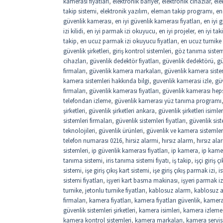
kamerası fiyatları
,
elektronik bariyer
,
elektronik cihazlar
,
ele
takip sistemi
,
elektronik yazılım
,
eleman takip programı
,
en
güvenlik kamerası
,
en iyi güvenlik kamerası fiyatları
,
en iyi 
izi kilidi
,
en iyi parmak izi okuyucu
,
en iyi projeler
,
en iyi ta
takip
,
en ucuz parmak izi okuyucu fiyatları
,
en ucuz turnike f
güvenlik şirketleri
,
giriş kontrol sistemleri
,
göz tanıma sistemi
cihazları
,
güvenlik dedektör fiyatları
,
güvenlik dedektörü
,
gü
firmaları
,
güvenlik kamera markaları
,
güvenlik kamera siste
kamera sistemleri hakkında bilgi
,
guvenlik kamerasi izle
,
gü
firmaları
,
güvenlik kamerası fiyatları
,
güvenlik kamerası hep
telefondan izleme
,
güvenlik kamerası yüz tanıma programı
şirketleri
,
güvenlik şirketleri ankara
,
güvenlik şirketleri isimler
sistemleri firmaları
,
güvenlik sistemleri fiyatları
,
güvenlik sist
teknolojileri
,
güvenlik ürünleri
,
güvenlik ve kamera sistemler
telefon numarası 0216
,
hirsiz alarmi
,
hırsız alarm
,
hırsız ala
sistemleri
,
ip güvenlik kamerası fiyatları
,
ip kamera
,
ip kamer
tanıma sistemi
,
iris tanıma sistemi fiyatı
,
iş takip
,
işçi giriş 
sistemi
,
işe giriş çıkış kart sistemi
,
işe giriş çıkış parmak izi
,
i
sistemi fiyatları
,
işyeri kart basma makinası
,
işyeri parmak iz
turnike
,
jetonlu turnike fiyatları
,
kablosuz alarm
,
kablosuz a
firmaları
,
kamera fiyatları
,
kamera fiyatları güvenlik
,
kamera
güvenlik sistemleri şirketleri
,
kamera isimleri
,
kamera izleme
kamera kontrol sistemleri
,
kamera markaları
,
kamera servis