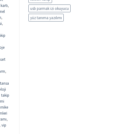
kartı
,
usb parmak izi okuyucu
nel
ı
,
yüz tanıma yazılımı
si
,
akip
oje
kart
arm
,
tansa
loji
n takip
emi
urnike
mleri
gramı
,
,
vip