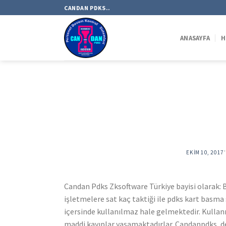
Skip
CANDAN PDKS..
to
content
ANASAYFA
H
EKIM 10, 2017
Candan Pdks Zksoftware Türkiye bayisi olarak: B
işletmelere sat kaç taktiği ile pdks kart basm
içersinde kullanılmaz hale gelmektedir. Kulla
maddi kayıplar yaşamaktadırlar. Candanpdks, de