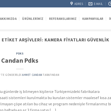
ADRES
E-MAIL
AKKIMIZDA
ÜRÜNLERIMIZ
REFERANSLARIMIZ
KAMPANYALAR
İ
ETIKET ARŞIVLERI:
KAMERA FIYATLARI GÜVENLIK
PDKS
Candan Pdks
’' TE GÖNDERILDI
AHMET CANDAN
TARAFINDAN
u günlerde iş bilmeyen kişilerce Türkiyemizdeki fabrikalara
a saati sistemleri kurulmakta bu kurulan sistemler maalesef kısa 
nılmayan çöpe atılan bu cihaz ve program nedeniyle firmalarımız 
n haftada en az 3 firma satın […]