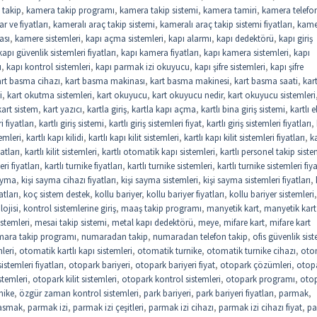
 takip
,
kamera takip programı
,
kamera takip sistemi
,
kamera tamiri
,
kamera telefo
r ve fiyatları
,
kameralı araç takip sistemi
,
kameralı araç takip sistemi fiyatları
,
kame
ası
,
kamere sistemleri
,
kapı açma sistemleri
,
kapı alarmı
,
kapı dedektörü
,
kapı giriş
kapı güvenlik sistemleri fiyatları
,
kapı kamera fiyatları
,
kapı kamera sistemleri
,
kapı
u
,
kapı kontrol sistemleri
,
kapı parmak izi okuyucu
,
kapı şifre sistemleri
,
kapı şifre
art basma cihazı
,
kart basma makinası
,
kart basma makinesi
,
kart basma saati
,
kar
i
,
kart okutma sistemleri
,
kart okuyucu
,
kart okuyucu nedir
,
kart okuyucu sistemleri
kart sistem
,
kart yazıcı
,
kartla giriş
,
kartla kapı açma
,
kartlı bina giriş sistemi
,
kartlı e
i fiyatları
,
kartlı giriş sistemi
,
kartlı giriş sistemleri fiyat
,
kartlı giriş sistemleri fiyatları
,
temleri
,
kartlı kapı kilidi
,
kartlı kapı kilit sistemleri
,
kartlı kapı kilit sistemleri fiyatları
,
ka
yatları
,
kartlı kilit sistemleri
,
kartlı otomatik kapı sistemleri
,
kartlı personel takip siste
eri fiyatları
,
kartlı turnike fiyatları
,
kartlı turnike sistemleri
,
kartlı turnike sistemleri fiya
sayma
,
kişi sayma cihazı fiyatları
,
kişi sayma sistemleri
,
kişi sayma sistemleri fiyatları
,
atları
,
koç sistem destek
,
kollu bariyer
,
kollu bariyer fiyatları
,
kollu bariyer sistemleri
,
lojisi
,
kontrol sistemlerine giriş
,
maaş takip programı
,
manyetik kart
,
manyetik kart
stemleri
,
mesai takip sistemi
,
metal kapı dedektörü
,
meye
,
mifare kart
,
mifare kart
ara takip programı
,
numaradan takip
,
numaradan telefon takip
,
ofis güvenlik sist
leri
,
otomatik kartlı kapı sistemleri
,
otomatik turnike
,
otomatik turnike cihazı
,
oto
stemleri fiyatları
,
otopark bariyeri
,
otopark bariyeri fiyat
,
otopark çözümleri
,
otop
stemleri
,
otopark kilit sistemleri
,
otopark kontrol sistemleri
,
otopark programı
,
oto
nike
,
özgür zaman kontrol sistemleri
,
park bariyeri
,
park bariyeri fiyatları
,
parmak
,
asmak
,
parmak izi
,
parmak izi çeşitleri
,
parmak izi cihazı
,
parmak izi cihazı fiyat
,
pa