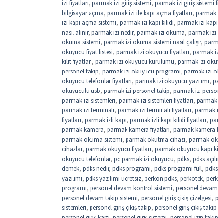
izi fiyatları
,
parmak izi giriş sistemi
,
parmak izi giriş sistemi f
bilgisayar açma
,
parmak izi ile kapı açma fiyatları
,
parmak i
izi kapı açma sistemi
,
parmak izi kapı kilidi
,
parmak izi kapı 
nasıl alınır
,
parmak izi nedir
,
parmak izi okuma
,
parmak izi
okuma sistemi
,
parmak izi okuma sistemi nasıl çalışır
,
parm
okuyucu fiyat listesi
,
parmak izi okuyucu fiyatları
,
parmak iz
kilit fiyatları
,
parmak izi okuyucu kurulumu
,
parmak izi okuy
personel takip
,
parmak izi okuyucu programı
,
parmak izi o
okuyucu telefonlar fiyatları
,
parmak izi okuyucu yazılımı
,
pa
okuyuculu usb
,
parmak izi personel takip
,
parmak izi perso
parmak izi sistemleri
,
parmak izi sistemleri fiyatları
,
parmak i
parmak izi terminali
,
parmak izi terminali fiyatları
,
parmak i
fiyatları
,
parmak izli kapı
,
parmak izli kapı kilidi fiyatları
,
par
parmak kamera
,
parmak kamera fiyatları
,
parmak kamera 
parmak okuma sistemi
,
parmak okutma cihazı
,
parmak oku
cihazlar
,
parmak okuyucu fiyatları
,
parmak okuyucu kapı kil
okuyucu telefonlar
,
pc parmak izi okuyucu
,
pdks
,
pdks açıl
demek
,
pdks nedir
,
pdks programı
,
pdks programı full
,
pdks 
yazılımı
,
pdks yazılımı ücretsiz
,
perkon pdks
,
perkotek
,
perk
programı
,
personel devam kontrol sistemi
,
personel devam k
personel devam takip sistemi
,
personel giriş çikiş çizelgesi
,
p
sistemleri
,
personel giriş çıkış takip
,
personel giriş çıkış takip
personel giriş kartı
,
personel giriş sistemi
,
personel izin takip