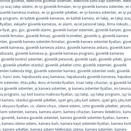
ktronik güvenlik
,
elektronik güvenlik sistemleri
,
elektronik kartlı kapı sistemleri
,
elekt
 iyi araç takip sistemi
,
en iyi güvenlik firmaları
,
en iyi güvenlik kamera sistemleri
,
en i
güvenlik kamerası markası
,
en iyi güvenlik şirketleri
,
en iyi kamera sistemleri
,
en iyi 
kip programı
,
en kaliteli güvenlik kamerası
,
en kaliteli kamera
,
en takip
,
en takip araç
iyatları
,
eskişehir güvenlik kamerası
,
ev alarm
,
excel personel takip
,
firma mikado
,
 fiyat
,
grü
,
güv
,
güvenlik alarmı
,
güvenlik bariyer sistemleri
,
güvenlik bariyeri
,
güve
venlik firmaları
,
güvenlik firması
,
güvenlik hizmetleri
,
güvenlik iş
,
güvenlik kamera
mleri
,
güvenlik kamera sistemleri firmaları
,
güvenlik kamera sistemleri fiyatları
,
güve
venlik kamerası
,
güvenlik kamerası adana
,
güvenlik kamerası ankara
,
güvenlik kam
siburada
,
güvenlik kamerası ip
,
güvenlik kamerası programı
,
güvenlik kamerası
,
güvenlik kontrol sistemleri
,
güvenlik personeli
,
güvenlik saati
,
güvenlik şirketi
,
güve
i
,
güvenlik şirketleri istanbul
,
güvenlik şirketleri izmir
,
güvenlik sistemleri
,
güvenlik
emleri hakkında bilgi
,
güvenlik sistemleri kamera
,
güvenlik sistemleri nedir
,
güvenlik
i
,
harici siren
,
hepsiburada araç kamerası
,
hepsiburada güvenlik kamerası
,
hepsibu
rm sistemleri
,
ihlas pdks
,
ikinci el turnike fiyatları
,
insan takip cihazları
,
ip güvenlik 
a güvenlik sistemleri
,
ip kamera sistemleri
,
ip kamera sistemleri fiyatları
,
iris tanıma
çıkış programı
,
işçi kart basma makinası fiyatları
,
işçi takip
,
işçi takip programı
,
işçi t
st kamera
,
istanbul güvenlik şirketleri
,
işyeri giriş çıkış kart sistemi
,
işyeri giriş çıkış kar
i okuyucu fiyatları
,
izi
,
izleme cihazı
,
izleme sistemi
,
izmir güvenlik şirketleri
,
jetonlu
larm sistemleri
,
kamera
,
kamera alarm
,
kamera cihazları
,
kamera dedektörü
,
kame
 güvenlik
,
kamera güvenlik sistemleri
,
kamera güvenlik sistemleri fiyatları
,
kamera
,
kamera izleme sistemi
,
kamera kartı
,
kamera kayıt sistemleri fiyatları
,
kamera kont
i
,
kamera şirketleri
,
kamera sistemi telefondan izleme
,
kamera sistemleri
,
kamera