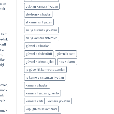
ndan
dükkan kamera fiyatları
ralı
elektronik cihazlar
el kamerası fiyatları
t
en iyi güvenlik şirketleri
,
kart
en iyi kamera sistemleri
lektrik
kartlı
güvenlik cihazları
rtlı
güvenlik dedektörü
güvenlik saati
mi
,
tları
,
güvenlik teknolojileri
hirsiz alarmi
kişi
ip güvenlik kamera sistemleri
ip kamera sistemleri fiyatları
emleri
,
kamera cihazları
matik
kamera fiyatları güvenlik
ark
park
kamera kartı
kamera şirketleri
kapı güvenlik kamerası
rmak