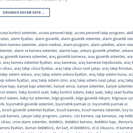
OKUMAYA DEVAM EDIN
→
ccess kontrol sistemleri
,
access personel takip
,
access personel takip programı
,
akıll
maları
,
alarm fiyatları
,
alarm güvenlik
,
alarm güvenlik sistemleri
,
alarm güvenlik sist
larm kamera sistemleri
,
alarm merkezi
,
alarm programı
,
alarm şirketleri
,
alarm sist
stemleri
,
alarm ve kamera sistemleri
,
alarmlı kapı
,
ankara güvenlik şirketleri
,
ankar
aç güvenlik kamera sistemleri
,
araç güvenlik kamerası
,
araç güvenlik sistemleri
,
ara
i
,
araç kamera sistemleri fiyatları
,
araç kamerası
,
araç kamerası hepsiburada
,
araç k
p cihazı
,
araç takip cihazı fiyatları
,
araç takip cihazı nasıl çalışır
,
araç takip firmaları
takip sistemi ankara
,
araç takip sistemi ankara fiyatları
,
araç takip sistemi bursa
,
ar
ip sistemi fiyatları
,
araç takip sistemi izmir
,
araç takip sistemi nasıl çalışır
,
araç taki
riyer kapı
,
bariyer kapı sistemleri
,
bariyer servisi
,
bariyer sistemleri
,
bariyer sistemleri
trol sistemi
,
bekçi kontrol saati
,
bekçi kontrol sistemi
,
bekçi saati
,
bekçi saati fiyatla
trol sistemi
,
bekçi tur sistemleri
,
bilge güvenlik
,
bilge güvenlik iletişim
,
bilgisayar içi
rik
,
biyometrik güvenlik sistemleri
,
biyometrik parmak izi
,
biyometrik parmak izi
,
bosch güvenlik sistemleri fiyatları
,
bosch kamera
,
bosch kamera sistemleri
,
boy tu
yük kamera
,
çalışan takip programı
,
çamera
,
cctv kamera
,
cep kamerası
,
cep tele
 cihazı
,
crow alarm sistemleri
,
dedektör
,
dedektör kamera
,
dedektör kapı
,
devriye t
mera fiyatları
,
duman dedektörü
,
dvr kart
,
el dedektörü
,
el izi okuyucu
,
el kameras