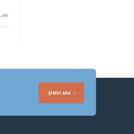
ı
,
yüz
ŞIMDI ARA