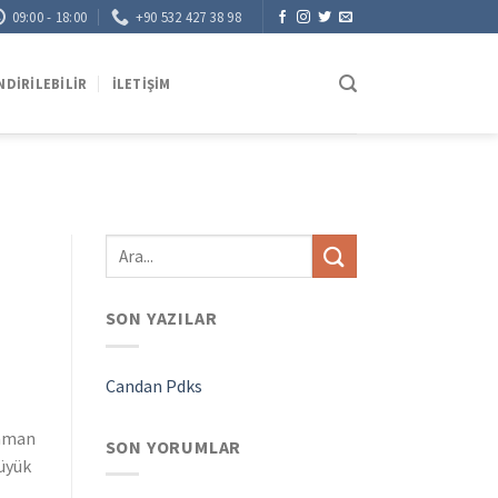
09:00 - 18:00
+90 532 427 38 98
NDIRILEBILIR
İLETIŞIM
SON YAZILAR
Candan Pdks
zaman
SON YORUMLAR
büyük