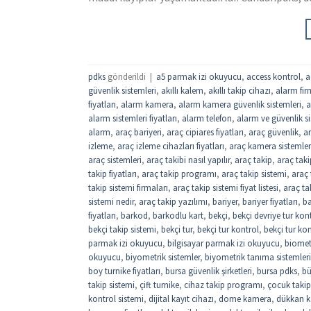
pdks
gönderildi
|
a5 parmak izi okuyucu
,
access kontrol
,
a
güvenlik sistemleri
,
akıllı kalem
,
akıllı takip cihazı
,
alarm fir
fiyatları
,
alarm kamera
,
alarm kamera güvenlik sistemleri
,
a
alarm sistemleri fiyatları
,
alarm telefon
,
alarm ve güvenlik si
alarm
,
araç bariyeri
,
araç cipiares fiyatları
,
araç güvenlik
,
ar
izleme
,
araç izleme cihazları fiyatları
,
araç kamera sistemler
araç sistemleri
,
araç takibi nasıl yapılır
,
araç takip
,
araç taki
takip fiyatları
,
araç takip programı
,
araç takip sistemi
,
araç 
takip sistemi firmaları
,
araç takip sistemi fiyat listesi
,
araç tak
sistemi nedir
,
araç takip yazılımı
,
bariyer
,
bariyer fiyatları
,
ba
fiyatları
,
barkod
,
barkodlu kart
,
bekçi
,
bekçi devriye tur kon
bekçi takip sistemi
,
bekçi tur
,
bekçi tur kontrol
,
bekçi tur kon
parmak izi okuyucu
,
bilgisayar parmak izi okuyucu
,
biomet
okuyucu
,
biyometrik sistemler
,
biyometrik tanıma sistemleri
boy turnike fiyatları
,
bursa güvenlik şirketleri
,
bursa pdks
,
bü
takip sistemi
,
çift turnike
,
cihaz takip programı
,
çocuk takip
kontrol sistemi
,
dijital kayıt cihazı
,
dome kamera
,
dükkan ka