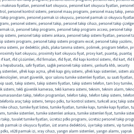
makinası fiyatları
,
personel kart okuyucu
,
personel kart okuyucu fiyatları
,
personel 
trol
,
personel kontrol sistemi
,
personel maaş programı
,
personel maaş takip
,
perso
 takip programı
,
personel parmak izi okuyucu
,
personel parmak izi okuyucu fiyatlar
gramı
,
personel sistemi
,
personel takip
,
personel takip cihazı
,
personel takip çizelge
armak izi
,
personel takip programı
,
personel takip programı access
,
personel takip
kip sistemi
,
personel takip sistemi ankara
,
personel takip sistemi fiyatları
,
personel t
kip sistemi programı
,
personel takip sistemi programı excel
,
personel takip yazılımı
,
ıma sistemi
,
pır dedektör
,
pkds
,
plaka tanıma sistemi
,
polimek
,
program telefon
,
pr
proximity kart okuyucu
,
proximity kart okuyucu fiyat
,
proxy kart
,
puantaj
,
puantaj
,
rf kart
,
rfid çözümleri
,
rfid firmaları
,
rfid fiyat
,
rfid kapı kontrol sistemi
,
rfid kart
,
rfid 
ra hepsiburada
,
safir fiyatları
,
sağlık personeli takip sistemi
,
şanlıurfa khb
,
security
riş sistemleri
,
şifreli kapı açma
,
şifreli kapı giriş sistemi
,
şifreli kapı sistemleri
,
sistem al
eknolojileri
,
smart güvenlik
,
spor salonu turnike sistemleri fiyatları
,
su saati fiyatları
,
kip saati
,
takip sistemi
,
takip sistemi fiyatları
,
takip sistemi telefon
,
tam boy turnike
,
ik sistemi
,
tekli güvenlik kamerası
,
tekli kamera sistemi
,
teknim
,
teknim alarm
,
tekno
 numarasından takip
,
telefon programlari
,
telefon takip
,
telefon takip sistemi
,
telefo
telefonla araç takip sistemi
,
tempo pdks
,
tur kontrol sistemi
,
turkcell araç takip sist
rnike cihazı
,
turnike fiyat listesi
,
turnike fiyatları
,
turnike kapı
,
turnike kapı fiyatları
,
t
amı
,
turnike sistemleri
,
turnike sistemleri ankara
,
turnike sistemleri fiyat
,
turnike siste
 takip
,
tuvalet turnike fiyatları
,
ücretsiz pdks programı
,
ücretsiz personel takip pro
usb parmak izi okuyucu fiyatları
,
üst arama dedektörü
,
üye takip sistemi
,
vip turnike
 pdks
,
x628 parmak izi
,
xray cihazı
,
yangın alarm sistemleri
,
yangın alarmı
,
yaprak