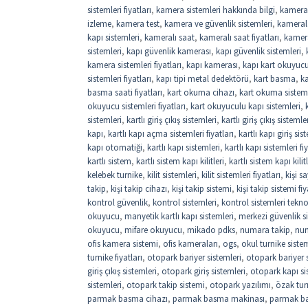
sistemleri fiyatları
,
kamera sistemleri hakkında bilgi
,
kamera
izleme
,
kamera test
,
kamera ve güvenlik sistemleri
,
kamerala
kapı sistemleri
,
kameralı saat
,
kameralı saat fiyatları
,
kamer
sistemleri
,
kapı güvenlik kamerası
,
kapı güvenlik sistemleri
,
kamera sistemleri fiyatları
,
kapı kamerası
,
kapı kart okuyuc
sistemleri fiyatları
,
kapı tipi metal dedektörü
,
kart basma
,
k
basma saati fiyatları
,
kart okuma cihazı
,
kart okuma sistem
okuyucu sistemleri fiyatları
,
kart okuyuculu kapı sistemleri
,
sistemleri
,
kartlı giriş çıkış sistemleri
,
kartlı giriş çıkış sistemler
kapı
,
kartlı kapı açma sistemleri fiyatları
,
kartlı kapı giriş sis
kapı otomatiği
,
kartlı kapı sistemleri
,
kartlı kapı sistemleri fi
kartlı sistem
,
kartlı sistem kapı kilitleri
,
kartlı sistem kapı kilitl
kelebek turnike
,
kilit sistemleri
,
kilit sistemleri fiyatları
,
kişi 
takip
,
kişi takip cihazı
,
kişi takip sistemi
,
kişi takip sistemi fiy
kontrol güvenlik
,
kontrol sistemleri
,
kontrol sistemleri tekno
okuyucu
,
manyetik kartlı kapı sistemleri
,
merkezi güvenlik si
okuyucu
,
mifare okuyucu
,
mikado pdks
,
numara takip
,
num
ofis kamera sistemi
,
ofis kameraları
,
ogs
,
okul turnike sistem
turnike fiyatları
,
otopark bariyer sistemleri
,
otopark bariyer si
giriş çıkış sistemleri
,
otopark giriş sistemleri
,
otopark kapı si
sistemleri
,
otopark takip sistemi
,
otopark yazılımı
,
özak tur
parmak basma cihazı
,
parmak basma makinası
,
parmak b