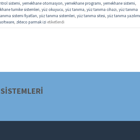
trol sistemi
,
yemekhane otomasyon
,
yemekhane programı
,
yemekhane sistemi
,
hane turnike sistemleri
,
yüz okuyucu
,
yüz tanıma
,
yüz tanıma cihazı
,
yüz tanıma
anıma sistemi fiyatları
,
yüz tanıma sistemleri
,
yüz tanıma sitesi
,
yüz tanıma yazılım
software
,
zkteco parmak izi
etiketlendi
SİSTEMLERİ