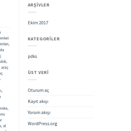
ARŞIVLER
Ekim 2017
ı
KATEGORILER
emleri
emleri
,
ada
ç
pdks
ilidi
,
,
araç
ÜST VERI
aç
p
Oturum aç
rı
,
n
Kayıt akışı
rnike
,
Yorum akışı
fonu
ur
WordPress.org
ı
,
el