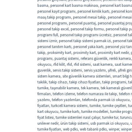
basma
,
personel kart basma makinası
,
personel kart basma 
personel kayıt programı
,
personel kimlik kartı
,
personel kon
maaş takip programı
,
personel mesai takip
,
personel mesai
personel programı
,
personel puantaj
,
personel puantaj pro
personel takip excel
,
personel takip formu
,
personel takip p
programı full
,
personel takip programı ücretsiz
,
personel ta
sistemi izmir
,
personel takip sistemi parmak izi
,
personel ta
personel tanıtım kartı
,
personel yaka kartı
,
personel yüz tan
takip
,
proksimity kart
,
proximity kart
,
proximity kart nedir
,
programı
,
puantaj sistemi
,
referans güvenlik
,
renkli kamera
okuyucu
,
rfid kilit
,
rfıd
,
rfıd sistemi
,
saat kamera
,
saat kame
guvenlik
,
servis takip sistemi
,
servis yazılımı
,
şifreli
,
şifreli gi
sistem kamera
,
site güvenlik kamera sistemleri
,
smart bilgi t
takilik
,
takip cihazı
,
takip cihazı fiyatları
,
takip programi
,
ta
turnike
,
taşınabilir kamera
,
tek kamera
,
tek kameralı güvenl
firmaları
,
telefon izleme
,
telefon numarası ile takip
,
telefon
yazılımı
,
telefon yazılımları
,
telefonda parmak izi okuyucu
,
fiyatları
,
turkcell kamera sistemi
,
turnike
,
turnike çeşitleri
,
tu
kart okuyucu
,
turnike kartı
,
turnike modelleri
,
turnike progr
fiyat listesi
,
turnike sistemleri nasıl çalışır
,
turnike tur
,
turuncu
unilever nedir
,
ürün takip sistemi
,
usb parmak izi okuyucu
,
turnike fiyatları
,
web pdks
,
web tabanlı pdks
,
winper
,
winper