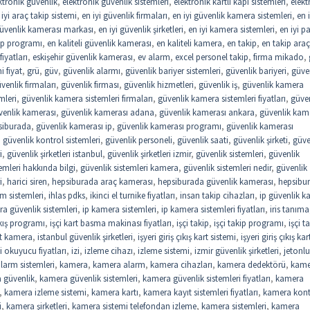
ktronik güvenlik
,
elektronik güvenlik sistemleri
,
elektronik kartlı kapı sistemleri
,
elekt
 iyi araç takip sistemi
,
en iyi güvenlik firmaları
,
en iyi güvenlik kamera sistemleri
,
en i
güvenlik kamerası markası
,
en iyi güvenlik şirketleri
,
en iyi kamera sistemleri
,
en iyi 
kip programı
,
en kaliteli güvenlik kamerası
,
en kaliteli kamera
,
en takip
,
en takip araç
iyatları
,
eskişehir güvenlik kamerası
,
ev alarm
,
excel personel takip
,
firma mikado
,
 fiyat
,
grü
,
güv
,
güvenlik alarmı
,
güvenlik bariyer sistemleri
,
güvenlik bariyeri
,
güve
venlik firmaları
,
güvenlik firması
,
güvenlik hizmetleri
,
güvenlik iş
,
güvenlik kamera
mleri
,
güvenlik kamera sistemleri firmaları
,
güvenlik kamera sistemleri fiyatları
,
güve
venlik kamerası
,
güvenlik kamerası adana
,
güvenlik kamerası ankara
,
güvenlik kam
siburada
,
güvenlik kamerası ip
,
güvenlik kamerası programı
,
güvenlik kamerası
,
güvenlik kontrol sistemleri
,
güvenlik personeli
,
güvenlik saati
,
güvenlik şirketi
,
güve
i
,
güvenlik şirketleri istanbul
,
güvenlik şirketleri izmir
,
güvenlik sistemleri
,
güvenlik
emleri hakkında bilgi
,
güvenlik sistemleri kamera
,
güvenlik sistemleri nedir
,
güvenlik
i
,
harici siren
,
hepsiburada araç kamerası
,
hepsiburada güvenlik kamerası
,
hepsibu
rm sistemleri
,
ihlas pdks
,
ikinci el turnike fiyatları
,
insan takip cihazları
,
ip güvenlik 
a güvenlik sistemleri
,
ip kamera sistemleri
,
ip kamera sistemleri fiyatları
,
iris tanıma
çıkış programı
,
işçi kart basma makinası fiyatları
,
işçi takip
,
işçi takip programı
,
işçi t
st kamera
,
istanbul güvenlik şirketleri
,
işyeri giriş çıkış kart sistemi
,
işyeri giriş çıkış kar
i okuyucu fiyatları
,
izi
,
izleme cihazı
,
izleme sistemi
,
izmir güvenlik şirketleri
,
jetonlu
larm sistemleri
,
kamera
,
kamera alarm
,
kamera cihazları
,
kamera dedektörü
,
kame
 güvenlik
,
kamera güvenlik sistemleri
,
kamera güvenlik sistemleri fiyatları
,
kamera
,
kamera izleme sistemi
,
kamera kartı
,
kamera kayıt sistemleri fiyatları
,
kamera kont
i
,
kamera şirketleri
,
kamera sistemi telefondan izleme
,
kamera sistemleri
,
kamera