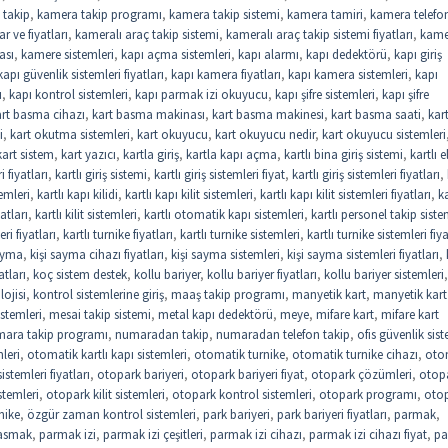
 takip
,
kamera takip programı
,
kamera takip sistemi
,
kamera tamiri
,
kamera telefo
r ve fiyatları
,
kameralı araç takip sistemi
,
kameralı araç takip sistemi fiyatları
,
kame
ası
,
kamere sistemleri
,
kapı açma sistemleri
,
kapı alarmı
,
kapı dedektörü
,
kapı giriş
kapı güvenlik sistemleri fiyatları
,
kapı kamera fiyatları
,
kapı kamera sistemleri
,
kapı
u
,
kapı kontrol sistemleri
,
kapı parmak izi okuyucu
,
kapı şifre sistemleri
,
kapı şifre
art basma cihazı
,
kart basma makinası
,
kart basma makinesi
,
kart basma saati
,
kar
i
,
kart okutma sistemleri
,
kart okuyucu
,
kart okuyucu nedir
,
kart okuyucu sistemleri
kart sistem
,
kart yazıcı
,
kartla giriş
,
kartla kapı açma
,
kartlı bina giriş sistemi
,
kartlı e
i fiyatları
,
kartlı giriş sistemi
,
kartlı giriş sistemleri fiyat
,
kartlı giriş sistemleri fiyatları
,
temleri
,
kartlı kapı kilidi
,
kartlı kapı kilit sistemleri
,
kartlı kapı kilit sistemleri fiyatları
,
ka
yatları
,
kartlı kilit sistemleri
,
kartlı otomatik kapı sistemleri
,
kartlı personel takip siste
eri fiyatları
,
kartlı turnike fiyatları
,
kartlı turnike sistemleri
,
kartlı turnike sistemleri fiya
sayma
,
kişi sayma cihazı fiyatları
,
kişi sayma sistemleri
,
kişi sayma sistemleri fiyatları
,
atları
,
koç sistem destek
,
kollu bariyer
,
kollu bariyer fiyatları
,
kollu bariyer sistemleri
,
lojisi
,
kontrol sistemlerine giriş
,
maaş takip programı
,
manyetik kart
,
manyetik kart
stemleri
,
mesai takip sistemi
,
metal kapı dedektörü
,
meye
,
mifare kart
,
mifare kart
ara takip programı
,
numaradan takip
,
numaradan telefon takip
,
ofis güvenlik sist
leri
,
otomatik kartlı kapı sistemleri
,
otomatik turnike
,
otomatik turnike cihazı
,
oto
stemleri fiyatları
,
otopark bariyeri
,
otopark bariyeri fiyat
,
otopark çözümleri
,
otop
stemleri
,
otopark kilit sistemleri
,
otopark kontrol sistemleri
,
otopark programı
,
oto
nike
,
özgür zaman kontrol sistemleri
,
park bariyeri
,
park bariyeri fiyatları
,
parmak
,
asmak
,
parmak izi
,
parmak izi çeşitleri
,
parmak izi cihazı
,
parmak izi cihazı fiyat
,
pa