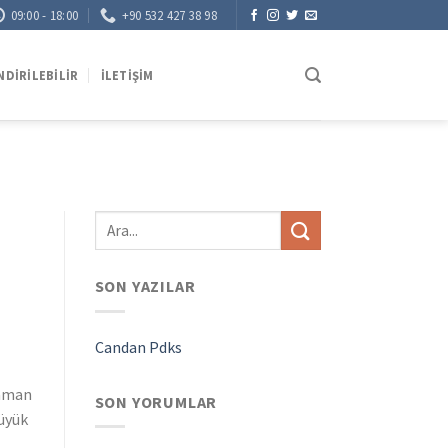
09:00 - 18:00
+90 532 427 38 98
NDIRILEBILIR
İLETIŞIM
SON YAZILAR
Candan Pdks
zaman
SON YORUMLAR
büyük