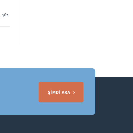
ı
,
yüz
ŞIMDI ARA