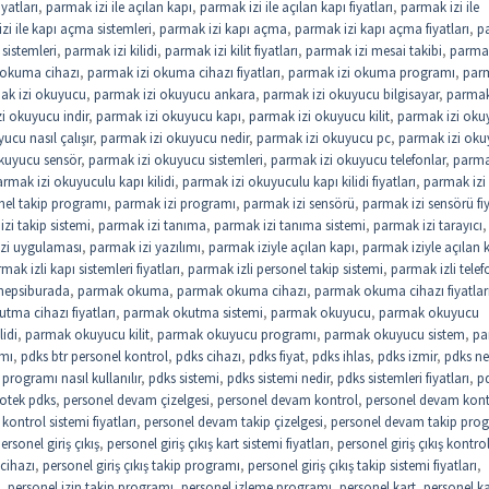
iyatları
,
parmak izi ile açılan kapı
,
parmak izi ile açılan kapı fiyatları
,
parmak izi ile
zi ile kapı açma sistemleri
,
parmak izi kapı açma
,
parmak izi kapı açma fiyatları
,
p
sistemleri
,
parmak izi kilidi
,
parmak izi kilit fiyatları
,
parmak izi mesai takibi
,
parmak
 okuma cihazı
,
parmak izi okuma cihazı fiyatları
,
parmak izi okuma programı
,
parm
ak izi okuyucu
,
parmak izi okuyucu ankara
,
parmak izi okuyucu bilgisayar
,
parmak
i okuyucu indir
,
parmak izi okuyucu kapı
,
parmak izi okuyucu kilit
,
parmak izi oku
ucu nasıl çalışır
,
parmak izi okuyucu nedir
,
parmak izi okuyucu pc
,
parmak izi ok
kuyucu sensör
,
parmak izi okuyucu sistemleri
,
parmak izi okuyucu telefonlar
,
parma
rmak izi okuyuculu kapı kilidi
,
parmak izi okuyuculu kapı kilidi fiyatları
,
parmak izi
nel takip programı
,
parmak izi programı
,
parmak izi sensörü
,
parmak izi sensörü fiy
zi takip sistemi
,
parmak izi tanıma
,
parmak izi tanıma sistemi
,
parmak izi tarayıcı
,
zi uygulaması
,
parmak izi yazılımı
,
parmak iziyle açılan kapı
,
parmak iziyle açılan 
mak izli kapı sistemleri fiyatları
,
parmak izli personel takip sistemi
,
parmak izli telef
hepsiburada
,
parmak okuma
,
parmak okuma cihazı
,
parmak okuma cihazı fiyatlar
tma cihazı fiyatları
,
parmak okutma sistemi
,
parmak okuyucu
,
parmak okuyucu
idi
,
parmak okuyucu kilit
,
parmak okuyucu programı
,
parmak okuyucu sistem
,
pa
ımı
,
pdks btr personel kontrol
,
pdks cihazı
,
pdks fiyat
,
pdks ihlas
,
pdks izmir
,
pdks ne
programı nasıl kullanılır
,
pdks sistemi
,
pdks sistemi nedir
,
pdks sistemleri fiyatları
,
p
otek pdks
,
personel devam çizelgesi
,
personel devam kontrol
,
personel devam kont
ontrol sistemi fiyatları
,
personel devam takip çizelgesi
,
personel devam takip pro
ersonel giriş çıkış
,
personel giriş çıkış kart sistemi fiyatları
,
personel giriş çıkış kontro
 cihazı
,
personel giriş çıkış takip programı
,
personel giriş çıkış takip sistemi fiyatları
,
,
personel izin takip programı
,
personel izleme programı
,
personel kart
,
personel ka