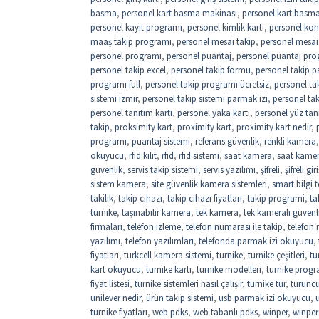
basma
,
personel kart basma makinası
,
personel kart basma 
personel kayıt programı
,
personel kimlik kartı
,
personel kon
maaş takip programı
,
personel mesai takip
,
personel mesai
personel programı
,
personel puantaj
,
personel puantaj pro
personel takip excel
,
personel takip formu
,
personel takip p
programı full
,
personel takip programı ücretsiz
,
personel ta
sistemi izmir
,
personel takip sistemi parmak izi
,
personel ta
personel tanıtım kartı
,
personel yaka kartı
,
personel yüz tan
takip
,
proksimity kart
,
proximity kart
,
proximity kart nedir
,
programı
,
puantaj sistemi
,
referans güvenlik
,
renkli kamera
okuyucu
,
rfid kilit
,
rfıd
,
rfıd sistemi
,
saat kamera
,
saat kame
guvenlik
,
servis takip sistemi
,
servis yazılımı
,
şifreli
,
şifreli gi
sistem kamera
,
site güvenlik kamera sistemleri
,
smart bilgi t
takilik
,
takip cihazı
,
takip cihazı fiyatları
,
takip programi
,
ta
turnike
,
taşınabilir kamera
,
tek kamera
,
tek kameralı güvenl
firmaları
,
telefon izleme
,
telefon numarası ile takip
,
telefon
yazılımı
,
telefon yazılımları
,
telefonda parmak izi okuyucu
,
fiyatları
,
turkcell kamera sistemi
,
turnike
,
turnike çeşitleri
,
tu
kart okuyucu
,
turnike kartı
,
turnike modelleri
,
turnike progr
fiyat listesi
,
turnike sistemleri nasıl çalışır
,
turnike tur
,
turuncu
unilever nedir
,
ürün takip sistemi
,
usb parmak izi okuyucu
,
turnike fiyatları
,
web pdks
,
web tabanlı pdks
,
winper
,
winper