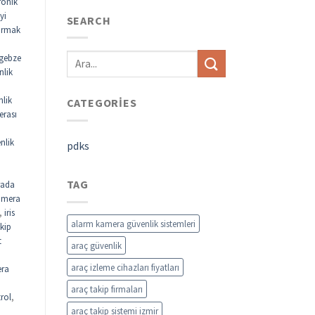
ronik
yi
SEARCH
parmak
gebze
nlik
nlik
CATEGORIES
erası
nlik
pdks
TAG
rada
kamera
,
iris
alarm kamera güvenlik sistemleri
akip
t
araç güvenlik
araç izleme cihazları fiyatları
ra
araç takip firmaları
rol
,
araç takip sistemi izmir