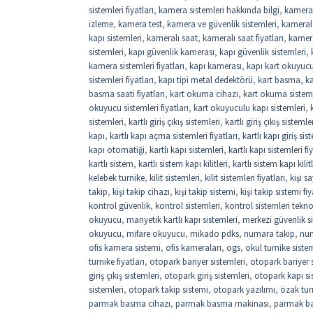
sistemleri fiyatları
,
kamera sistemleri hakkında bilgi
,
kamera
izleme
,
kamera test
,
kamera ve güvenlik sistemleri
,
kamerala
kapı sistemleri
,
kameralı saat
,
kameralı saat fiyatları
,
kamer
sistemleri
,
kapı güvenlik kamerası
,
kapı güvenlik sistemleri
,
kamera sistemleri fiyatları
,
kapı kamerası
,
kapı kart okuyuc
sistemleri fiyatları
,
kapı tipi metal dedektörü
,
kart basma
,
k
basma saati fiyatları
,
kart okuma cihazı
,
kart okuma sistem
okuyucu sistemleri fiyatları
,
kart okuyuculu kapı sistemleri
,
sistemleri
,
kartlı giriş çıkış sistemleri
,
kartlı giriş çıkış sistemler
kapı
,
kartlı kapı açma sistemleri fiyatları
,
kartlı kapı giriş sis
kapı otomatiği
,
kartlı kapı sistemleri
,
kartlı kapı sistemleri fi
kartlı sistem
,
kartlı sistem kapı kilitleri
,
kartlı sistem kapı kilitl
kelebek turnike
,
kilit sistemleri
,
kilit sistemleri fiyatları
,
kişi 
takip
,
kişi takip cihazı
,
kişi takip sistemi
,
kişi takip sistemi fiy
kontrol güvenlik
,
kontrol sistemleri
,
kontrol sistemleri tekno
okuyucu
,
manyetik kartlı kapı sistemleri
,
merkezi güvenlik si
okuyucu
,
mifare okuyucu
,
mikado pdks
,
numara takip
,
num
ofis kamera sistemi
,
ofis kameraları
,
ogs
,
okul turnike sistem
turnike fiyatları
,
otopark bariyer sistemleri
,
otopark bariyer si
giriş çıkış sistemleri
,
otopark giriş sistemleri
,
otopark kapı si
sistemleri
,
otopark takip sistemi
,
otopark yazılımı
,
özak tur
parmak basma cihazı
,
parmak basma makinası
,
parmak b