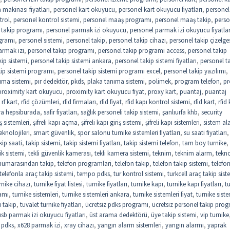
makinası fiyatları
,
personel kart okuyucu
,
personel kart okuyucu fiyatları
,
personel 
trol
,
personel kontrol sistemi
,
personel maaş programı
,
personel maaş takip
,
perso
 takip programı
,
personel parmak izi okuyucu
,
personel parmak izi okuyucu fiyatlar
gramı
,
personel sistemi
,
personel takip
,
personel takip cihazı
,
personel takip çizelge
armak izi
,
personel takip programı
,
personel takip programı access
,
personel takip
kip sistemi
,
personel takip sistemi ankara
,
personel takip sistemi fiyatları
,
personel t
kip sistemi programı
,
personel takip sistemi programı excel
,
personel takip yazılımı
,
ıma sistemi
,
pır dedektör
,
pkds
,
plaka tanıma sistemi
,
polimek
,
program telefon
,
pr
proximity kart okuyucu
,
proximity kart okuyucu fiyat
,
proxy kart
,
puantaj
,
puantaj
,
rf kart
,
rfid çözümleri
,
rfid firmaları
,
rfid fiyat
,
rfid kapı kontrol sistemi
,
rfid kart
,
rfid 
ra hepsiburada
,
safir fiyatları
,
sağlık personeli takip sistemi
,
şanlıurfa khb
,
security
riş sistemleri
,
şifreli kapı açma
,
şifreli kapı giriş sistemi
,
şifreli kapı sistemleri
,
sistem al
eknolojileri
,
smart güvenlik
,
spor salonu turnike sistemleri fiyatları
,
su saati fiyatları
,
kip saati
,
takip sistemi
,
takip sistemi fiyatları
,
takip sistemi telefon
,
tam boy turnike
,
ik sistemi
,
tekli güvenlik kamerası
,
tekli kamera sistemi
,
teknim
,
teknim alarm
,
tekno
 numarasından takip
,
telefon programlari
,
telefon takip
,
telefon takip sistemi
,
telefo
telefonla araç takip sistemi
,
tempo pdks
,
tur kontrol sistemi
,
turkcell araç takip sist
rnike cihazı
,
turnike fiyat listesi
,
turnike fiyatları
,
turnike kapı
,
turnike kapı fiyatları
,
t
amı
,
turnike sistemleri
,
turnike sistemleri ankara
,
turnike sistemleri fiyat
,
turnike siste
 takip
,
tuvalet turnike fiyatları
,
ücretsiz pdks programı
,
ücretsiz personel takip pro
usb parmak izi okuyucu fiyatları
,
üst arama dedektörü
,
üye takip sistemi
,
vip turnike
 pdks
,
x628 parmak izi
,
xray cihazı
,
yangın alarm sistemleri
,
yangın alarmı
,
yaprak