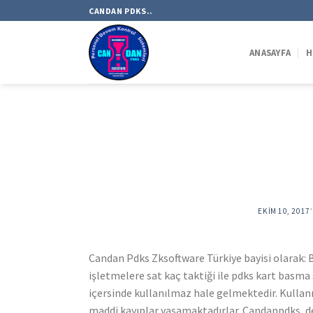
Skip
CANDAN PDKS..
to
content
ANASAYFA
H
EKIM 10, 2017
Candan Pdks Zksoftware Türkiye bayisi olarak: B
işletmelere sat kaç taktiği ile pdks kart basm
içersinde kullanılmaz hale gelmektedir. Kulla
maddi kayıplar yaşamaktadırlar. Candanpdks, de