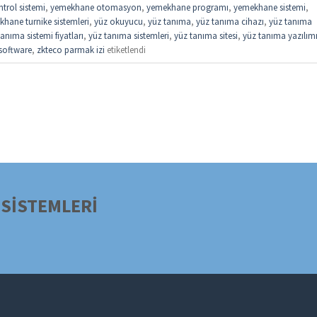
trol sistemi
,
yemekhane otomasyon
,
yemekhane programı
,
yemekhane sistemi
,
hane turnike sistemleri
,
yüz okuyucu
,
yüz tanıma
,
yüz tanıma cihazı
,
yüz tanıma
anıma sistemi fiyatları
,
yüz tanıma sistemleri
,
yüz tanıma sitesi
,
yüz tanıma yazılım
software
,
zkteco parmak izi
etiketlendi
SİSTEMLERİ