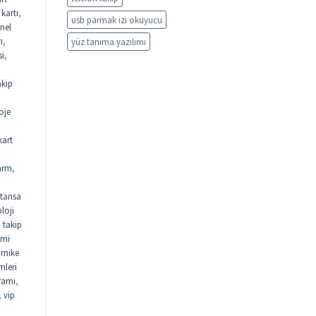
kartı
,
usb parmak izi okuyucu
nel
ı
,
yüz tanıma yazılımı
si
,
akip
oje
kart
arm
,
tansa
loji
n takip
emi
urnike
mleri
gramı
,
,
vip