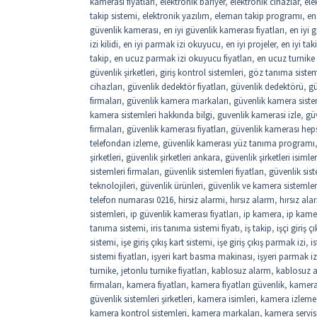
kamerası fiyatları
,
elektronik bariyer
,
elektronik cihazlar
,
ele
takip sistemi
,
elektronik yazılım
,
eleman takip programı
,
en
güvenlik kamerası
,
en iyi güvenlik kamerası fiyatları
,
en iyi 
izi kilidi
,
en iyi parmak izi okuyucu
,
en iyi projeler
,
en iyi ta
takip
,
en ucuz parmak izi okuyucu fiyatları
,
en ucuz turnike f
güvenlik şirketleri
,
giriş kontrol sistemleri
,
göz tanıma sistemi
cihazları
,
güvenlik dedektör fiyatları
,
güvenlik dedektörü
,
gü
firmaları
,
güvenlik kamera markaları
,
güvenlik kamera siste
kamera sistemleri hakkında bilgi
,
guvenlik kamerasi izle
,
gü
firmaları
,
güvenlik kamerası fiyatları
,
güvenlik kamerası hep
telefondan izleme
,
güvenlik kamerası yüz tanıma programı
şirketleri
,
güvenlik şirketleri ankara
,
güvenlik şirketleri isimler
sistemleri firmaları
,
güvenlik sistemleri fiyatları
,
güvenlik sist
teknolojileri
,
güvenlik ürünleri
,
güvenlik ve kamera sistemler
telefon numarası 0216
,
hirsiz alarmi
,
hırsız alarm
,
hırsız ala
sistemleri
,
ip güvenlik kamerası fiyatları
,
ip kamera
,
ip kamer
tanıma sistemi
,
iris tanıma sistemi fiyatı
,
iş takip
,
işçi giriş 
sistemi
,
işe giriş çıkış kart sistemi
,
işe giriş çıkış parmak izi
,
i
sistemi fiyatları
,
işyeri kart basma makinası
,
işyeri parmak iz
turnike
,
jetonlu turnike fiyatları
,
kablosuz alarm
,
kablosuz a
firmaları
,
kamera fiyatları
,
kamera fiyatları güvenlik
,
kamera
güvenlik sistemleri şirketleri
,
kamera isimleri
,
kamera izleme
kamera kontrol sistemleri
,
kamera markaları
,
kamera servis