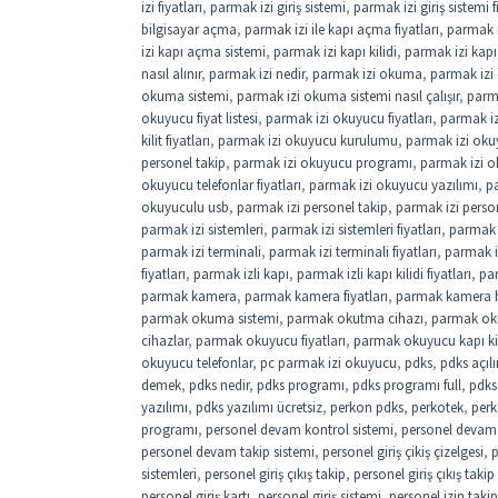
izi fiyatları
,
parmak izi giriş sistemi
,
parmak izi giriş sistemi f
bilgisayar açma
,
parmak izi ile kapı açma fiyatları
,
parmak i
izi kapı açma sistemi
,
parmak izi kapı kilidi
,
parmak izi kapı 
nasıl alınır
,
parmak izi nedir
,
parmak izi okuma
,
parmak izi
okuma sistemi
,
parmak izi okuma sistemi nasıl çalışır
,
parm
okuyucu fiyat listesi
,
parmak izi okuyucu fiyatları
,
parmak iz
kilit fiyatları
,
parmak izi okuyucu kurulumu
,
parmak izi okuy
personel takip
,
parmak izi okuyucu programı
,
parmak izi o
okuyucu telefonlar fiyatları
,
parmak izi okuyucu yazılımı
,
pa
okuyuculu usb
,
parmak izi personel takip
,
parmak izi perso
parmak izi sistemleri
,
parmak izi sistemleri fiyatları
,
parmak i
parmak izi terminali
,
parmak izi terminali fiyatları
,
parmak i
fiyatları
,
parmak izli kapı
,
parmak izli kapı kilidi fiyatları
,
par
parmak kamera
,
parmak kamera fiyatları
,
parmak kamera 
parmak okuma sistemi
,
parmak okutma cihazı
,
parmak oku
cihazlar
,
parmak okuyucu fiyatları
,
parmak okuyucu kapı kil
okuyucu telefonlar
,
pc parmak izi okuyucu
,
pdks
,
pdks açıl
demek
,
pdks nedir
,
pdks programı
,
pdks programı full
,
pdks 
yazılımı
,
pdks yazılımı ücretsiz
,
perkon pdks
,
perkotek
,
perk
programı
,
personel devam kontrol sistemi
,
personel devam k
personel devam takip sistemi
,
personel giriş çikiş çizelgesi
,
p
sistemleri
,
personel giriş çıkış takip
,
personel giriş çıkış takip
personel giriş kartı
,
personel giriş sistemi
,
personel izin takip