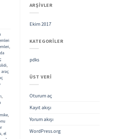
ARŞIVLER
Ekim 2017
ı
KATEGORILER
emleri
emleri
,
ada
ç
pdks
ilidi
,
,
araç
ÜST VERI
aç
p
Oturum aç
rı
,
n
Kayıt akışı
rnike
,
Yorum akışı
fonu
ur
WordPress.org
ı
,
el