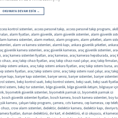
OKUMAYA DEVAM EDIN
→
ccess kontrol sistemleri
,
access personel takip
,
access personel takip programı
,
akıll
maları
,
alarm fiyatları
,
alarm güvenlik
,
alarm güvenlik sistemleri
,
alarm güvenlik sist
larm kamera sistemleri
,
alarm merkezi
,
alarm programı
,
alarm şirketleri
,
alarm sist
stemleri
,
alarm ve kamera sistemleri
,
alarmlı kapı
,
ankara güvenlik şirketleri
,
ankar
aç güvenlik kamera sistemleri
,
araç güvenlik kamerası
,
araç güvenlik sistemleri
,
ara
i
,
araç kamera sistemleri fiyatları
,
araç kamerası
,
araç kamerası hepsiburada
,
araç k
p cihazı
,
araç takip cihazı fiyatları
,
araç takip cihazı nasıl çalışır
,
araç takip firmaları
takip sistemi ankara
,
araç takip sistemi ankara fiyatları
,
araç takip sistemi bursa
,
ar
ip sistemi fiyatları
,
araç takip sistemi izmir
,
araç takip sistemi nasıl çalışır
,
araç taki
riyer kapı
,
bariyer kapı sistemleri
,
bariyer servisi
,
bariyer sistemleri
,
bariyer sistemleri
trol sistemi
,
bekçi kontrol saati
,
bekçi kontrol sistemi
,
bekçi saati
,
bekçi saati fiyatla
trol sistemi
,
bekçi tur sistemleri
,
bilge güvenlik
,
bilge güvenlik iletişim
,
bilgisayar içi
rik
,
biyometrik güvenlik sistemleri
,
biyometrik parmak izi
,
biyometrik parmak izi
,
bosch güvenlik sistemleri fiyatları
,
bosch kamera
,
bosch kamera sistemleri
,
boy tu
yük kamera
,
çalışan takip programı
,
çamera
,
cctv kamera
,
cep kamerası
,
cep tele
 cihazı
,
crow alarm sistemleri
,
dedektör
,
dedektör kamera
,
dedektör kapı
,
devriye t
mera fiyatları
,
duman dedektörü
,
dvr kart
,
el dedektörü
,
el izi okuyucu
,
el kameras