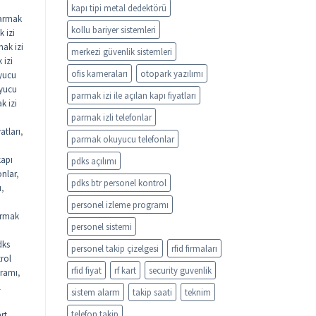
kapı tipi metal dedektörü
armak
kollu bariyer sistemleri
 izi
ak izi
merkezi güvenlik sistemleri
 izi
ofis kameraları
otopark yazılımı
yucu
uyucu
parmak izi ile açılan kapı fiyatları
k izi
parmak izli telefonlar
atları
,
parmak okuyucu telefonlar
kapı
pdks açılımı
onlar
,
pdks btr personel kontrol
ı
,
personel izleme programı
rmak
personel sistemi
dks
personel takip çizelgesi
rfid firmaları
rol
rfid fiyat
rf kart
security guvenlik
gramı
,
l
sistem alarm
takip saati
teknim
telefon takip
rt