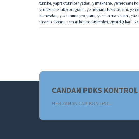
turnike
,
yaprak turnike fiyatları
,
yemekhane
,
yemekhane kon
yemekhane takip programı
,
yemekhane takip sistemi
,
yemek
kameraları
,
yüz tanıma programı
,
yüz tanıma sistemi
,
yüz t
tarama sistemi
,
zaman kontrol sistemleri
,
ziyaretçi kartı
,
zk
CANDAN PDKS KONTROL 
HER ZAMAN TAM KONTROL