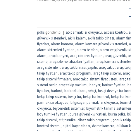
pdks
gönderildi
|
a5 parmak izi okuyucu
,
access kontrol
,
a
güvenlik sistemleri
,
akıllı kalem
,
akıllı takip cihazı
,
alarm fir
fiyatları
,
alarm kamera
,
alarm kamera güvenlik sistemleri
,
a
alarm sistemleri fiyatları
,
alarm telefon
,
alarm ve güvenlik si
alarm
,
araç bariyeri
,
araç cipiares fiyatları
,
araç güvenlik
,
ar
izleme
,
araç izleme cihazları fiyatları
,
araç kamera sistemler
araç sistemleri
,
araç takibi nasıl yapılır
,
araç takip
,
araç taki
takip fiyatları
,
araç takip programı
,
araç takip sistemi
,
araç 
takip sistemi firmaları
,
araç takip sistemi fiyat listesi
,
araç tak
sistemi nedir
,
araç takip yazılımı
,
bariyer
,
bariyer fiyatları
,
ba
fiyatları
,
barkod
,
barkodlu kart
,
bekçi
,
bekçi devriye tur kon
bekçi takip sistemi
,
bekçi tur
,
bekçi tur kontrol
,
bekçi tur kon
parmak izi okuyucu
,
bilgisayar parmak izi okuyucu
,
biomet
okuyucu
,
biyometrik sistemler
,
biyometrik tanıma sistemleri
boy turnike fiyatları
,
bursa güvenlik şirketleri
,
bursa pdks
,
bü
takip sistemi
,
çift turnike
,
cihaz takip programı
,
çocuk takip
kontrol sistemi
,
dijital kayıt cihazı
,
dome kamera
,
dükkan ka