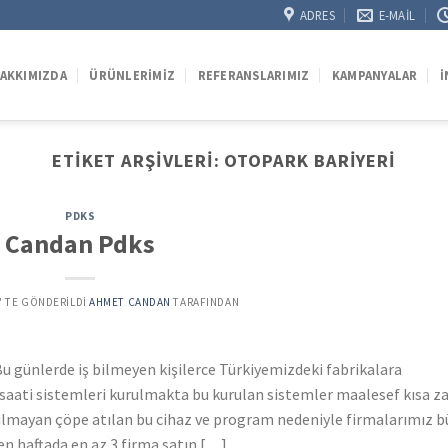
ADRES
E-MAIL
AKKIMIZDA
ÜRÜNLERIMIZ
REFERANSLARIMIZ
KAMPANYALAR
İ
ETIKET ARŞIVLERI:
OTOPARK BARIYERI
PDKS
Candan Pdks
’' TE GÖNDERILDI
AHMET CANDAN
TARAFINDAN
u günlerde iş bilmeyen kişilerce Türkiyemizdeki fabrikalara
a saati sistemleri kurulmakta bu kurulan sistemler maalesef kısa 
nılmayan çöpe atılan bu cihaz ve program nedeniyle firmalarımız 
n haftada en az 3 firma satın […]