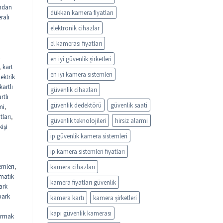
ndan
dükkan kamera fiyatları
ralı
elektronik cihazlar
el kamerası fiyatları
t
en iyi güvenlik şirketleri
,
kart
en iyi kamera sistemleri
lektrik
kartlı
güvenlik cihazları
rtlı
güvenlik dedektörü
güvenlik saati
mi
,
tları
,
güvenlik teknolojileri
hirsiz alarmi
kişi
ip güvenlik kamera sistemleri
ip kamera sistemleri fiyatları
emleri
,
kamera cihazları
matik
kamera fiyatları güvenlik
ark
park
kamera kartı
kamera şirketleri
kapı güvenlik kamerası
rmak