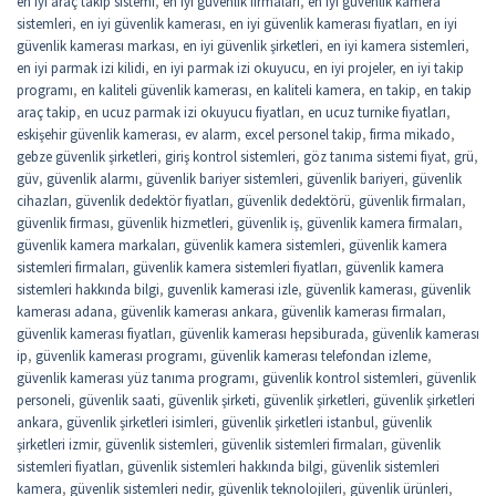
en iyi araç takip sistemi
,
en iyi güvenlik firmaları
,
en iyi güvenlik kamera
sistemleri
,
en iyi güvenlik kamerası
,
en iyi güvenlik kamerası fiyatları
,
en iyi
güvenlik kamerası markası
,
en iyi güvenlik şirketleri
,
en iyi kamera sistemleri
,
en iyi parmak izi kilidi
,
en iyi parmak izi okuyucu
,
en iyi projeler
,
en iyi takip
programı
,
en kaliteli güvenlik kamerası
,
en kaliteli kamera
,
en takip
,
en takip
araç takip
,
en ucuz parmak izi okuyucu fiyatları
,
en ucuz turnike fiyatları
,
eskişehir güvenlik kamerası
,
ev alarm
,
excel personel takip
,
firma mikado
,
gebze güvenlik şirketleri
,
giriş kontrol sistemleri
,
göz tanıma sistemi fiyat
,
grü
,
güv
,
güvenlik alarmı
,
güvenlik bariyer sistemleri
,
güvenlik bariyeri
,
güvenlik
cihazları
,
güvenlik dedektör fiyatları
,
güvenlik dedektörü
,
güvenlik firmaları
,
güvenlik firması
,
güvenlik hizmetleri
,
güvenlik iş
,
güvenlik kamera firmaları
,
güvenlik kamera markaları
,
güvenlik kamera sistemleri
,
güvenlik kamera
sistemleri firmaları
,
güvenlik kamera sistemleri fiyatları
,
güvenlik kamera
sistemleri hakkında bilgi
,
guvenlik kamerasi izle
,
güvenlik kamerası
,
güvenlik
kamerası adana
,
güvenlik kamerası ankara
,
güvenlik kamerası firmaları
,
güvenlik kamerası fiyatları
,
güvenlik kamerası hepsiburada
,
güvenlik kamerası
ip
,
güvenlik kamerası programı
,
güvenlik kamerası telefondan izleme
,
güvenlik kamerası yüz tanıma programı
,
güvenlik kontrol sistemleri
,
güvenlik
personeli
,
güvenlik saati
,
güvenlik şirketi
,
güvenlik şirketleri
,
güvenlik şirketleri
ankara
,
güvenlik şirketleri isimleri
,
güvenlik şirketleri istanbul
,
güvenlik
şirketleri izmir
,
güvenlik sistemleri
,
güvenlik sistemleri firmaları
,
güvenlik
sistemleri fiyatları
,
güvenlik sistemleri hakkında bilgi
,
güvenlik sistemleri
kamera
,
güvenlik sistemleri nedir
,
güvenlik teknolojileri
,
güvenlik ürünleri
,