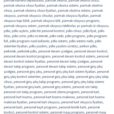
parmak kamera hepsiburada
,
parmak okuma
,
parmak okuma cihazı
,
parmak okuma cihazı fiyatları
,
parmak okuma sistemi
,
parmak okutma
cihazı
,
parmak okutma cihazı fiyatları
,
parmak okutma sistemi
,
parmak
okuyucu
,
parmak okuyucu cihazlar
,
parmak okuyucu fiyatları
,
parmak
okuyucu kapı kilidi
,
parmak okuyucu kilit
,
parmak okuyucu programı
,
parmak okuyucu sistem
,
parmak okuyucu telefonlar
,
pc parmak izi okuyucu
,
pdks
,
pdks açılımı
,
pdks btr personel kontrol
,
pdks cihazı
,
pdks fiyat
,
pdks
ihlas
,
pdks izmir
,
pdks ne demek
,
pdks nedir
,
pdks programı
,
pdks programı
full
,
pdks programı nasıl kullanılır
,
pdks sistemi
,
pdks sistemi nedir
,
pdks
sistemleri fiyatları
,
pdks yazılımı
,
pdks yazılımı ücretsiz
,
perkon pdks
,
perkotek
,
perkotek pdks
,
personel devam çizelgesi
,
personel devam kontrol
,
personel devam kontrol programı
,
personel devam kontrol sistemi
,
personel
devam kontrol sistemi fiyatları
,
personel devam takip çizelgesi
,
personel
devam takip programı
,
personel devam takip sistemi
,
personel giriş çikiş
çizelgesi
,
personel giriş çıkış
,
personel giriş çıkış kart sistemi fiyatları
,
personel
giriş çıkış kontrol sistemleri
,
personel giriş çıkış takip
,
personel giriş çıkış takip
cihazı
,
personel giriş çıkış takip programı
,
personel giriş çıkış takip sistemi
fiyatları
,
personel giriş kartı
,
personel giriş sistemi
,
personel izin takip
,
personel izin takip programı
,
personel izleme programı
,
personel kart
,
personel kart basma
,
personel kart basma makinası
,
personel kart basma
makinası fiyatları
,
personel kart okuyucu
,
personel kart okuyucu fiyatları
,
personel kartı
,
personel kayıt programı
,
personel kimlik kartı
,
personel
kontrol
,
personel kontrol sistemi
,
personel maaş programı
,
personel maaş