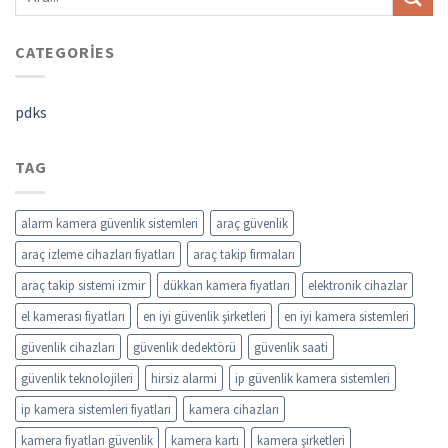
CATEGORIES
pdks
TAG
alarm kamera güvenlik sistemleri
araç güvenlik
araç izleme cihazları fiyatları
araç takip firmaları
araç takip sistemi izmir
dükkan kamera fiyatları
elektronik cihazlar
el kamerası fiyatları
en iyi güvenlik şirketleri
en iyi kamera sistemleri
güvenlik cihazları
güvenlik dedektörü
güvenlik saati
güvenlik teknolojileri
hirsiz alarmi
ip güvenlik kamera sistemleri
ip kamera sistemleri fiyatları
kamera cihazları
kamera fiyatları güvenlik
kamera kartı
kamera şirketleri