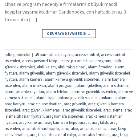
cihaz ve program nedeniyle firmalarımız büyük maddi
kayıplar yaşamaktadırlar. Candanpdks, den haftada en az 3
firma satın […]
OKUMAYA DEVAM EDIN
→
pdks
gönderildi
|
a5 parmak izi okuyucu
,
access kontrol
,
access kontrol
sistemleri
,
access personel takip
,
access personel takip programı
,
akıllı
güvenlik sistemleri
,
akıllı kalem
,
akıllı takip cihazı
,
alarm firmaları
,
alarm
fiyatları
,
alarm güvenlik
,
alarm güvenlik sistemleri
,
alarm güvenlik sistemleri
fiyatları
,
alarm kamera
,
alarm kamera güvenlik sistemleri
,
alarm kamera
sistemleri
,
alarm merkezi
,
alarm programı
,
alarm şirketleri
,
alarm sistemleri
,
alarm sistemleri fiyatları
,
alarm telefon
,
alarm ve güvenlik sistemleri
,
alarm ve
kamera sistemleri
,
alarmlı kapı
,
ankara güvenlik şirketleri
,
ankarada alarm
,
araç bariyeri
,
araç cipiares fiyatları
,
araç güvenlik
,
araç güvenlik kamera
sistemleri
,
araç güvenlik kamerası
,
araç güvenlik sistemleri
,
araç izleme
,
araç
izleme cihazları fiyatları
,
araç kamera sistemleri
,
araç kamera sistemleri
fiyatları
,
araç kamerası
,
araç kamerası hepsiburada
,
araç kilidi
,
araç
sistemleri
,
araç takibi nasıl yapılır
,
araç takip
,
araç takip cihazı
,
araç takip
cihazı fiyatları
,
araç takip cihazı nasıl çalışır
,
araç takip firmaları
,
araç takip