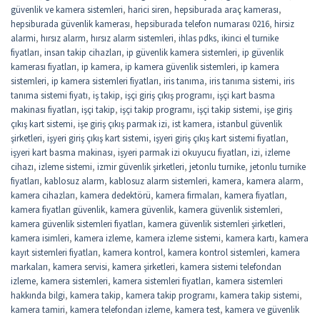
güvenlik ve kamera sistemleri
,
harici siren
,
hepsiburada araç kamerası
,
hepsiburada güvenlik kamerası
,
hepsiburada telefon numarası 0216
,
hirsiz
alarmi
,
hırsız alarm
,
hırsız alarm sistemleri
,
ihlas pdks
,
ikinci el turnike
fiyatları
,
insan takip cihazları
,
ip güvenlik kamera sistemleri
,
ip güvenlik
kamerası fiyatları
,
ip kamera
,
ip kamera güvenlik sistemleri
,
ip kamera
sistemleri
,
ip kamera sistemleri fiyatları
,
iris tanıma
,
iris tanıma sistemi
,
iris
tanıma sistemi fiyatı
,
iş takip
,
işçi giriş çıkış programı
,
işçi kart basma
makinası fiyatları
,
işçi takip
,
işçi takip programı
,
işçi takip sistemi
,
işe giriş
çıkış kart sistemi
,
işe giriş çıkış parmak izi
,
ist kamera
,
istanbul güvenlik
şirketleri
,
işyeri giriş çıkış kart sistemi
,
işyeri giriş çıkış kart sistemi fiyatları
,
işyeri kart basma makinası
,
işyeri parmak izi okuyucu fiyatları
,
izi
,
izleme
cihazı
,
izleme sistemi
,
izmir güvenlik şirketleri
,
jetonlu turnike
,
jetonlu turnike
fiyatları
,
kablosuz alarm
,
kablosuz alarm sistemleri
,
kamera
,
kamera alarm
,
kamera cihazları
,
kamera dedektörü
,
kamera firmaları
,
kamera fiyatları
,
kamera fiyatları güvenlik
,
kamera güvenlik
,
kamera güvenlik sistemleri
,
kamera güvenlik sistemleri fiyatları
,
kamera güvenlik sistemleri şirketleri
,
kamera isimleri
,
kamera izleme
,
kamera izleme sistemi
,
kamera kartı
,
kamera
kayıt sistemleri fiyatları
,
kamera kontrol
,
kamera kontrol sistemleri
,
kamera
markaları
,
kamera servisi
,
kamera şirketleri
,
kamera sistemi telefondan
izleme
,
kamera sistemleri
,
kamera sistemleri fiyatları
,
kamera sistemleri
hakkında bilgi
,
kamera takip
,
kamera takip programı
,
kamera takip sistemi
,
kamera tamiri
,
kamera telefondan izleme
,
kamera test
,
kamera ve güvenlik