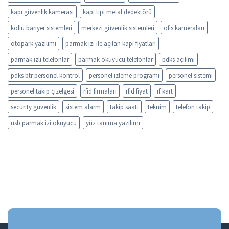
kapı güvenlik kamerası
kapı tipi metal dedektörü
kollu bariyer sistemleri
merkezi güvenlik sistemleri
ofis kameraları
otopark yazılımı
parmak izi ile açılan kapı fiyatları
parmak izli telefonlar
parmak okuyucu telefonlar
pdks açılımı
pdks btr personel kontrol
personel izleme programı
personel sistemi
personel takip çizelgesi
rfid firmaları
rfid fiyat
rf kart
security guvenlik
sistem alarm
takip saati
teknim
telefon takip
usb parmak izi okuyucu
yüz tanıma yazılımı