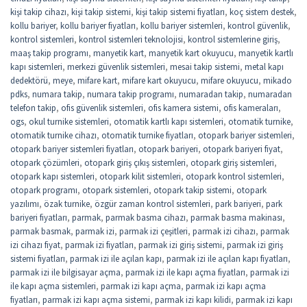
kişi takip cihazı
,
kişi takip sistemi
,
kişi takip sistemi fiyatları
,
koç sistem destek
,
kollu bariyer
,
kollu bariyer fiyatları
,
kollu bariyer sistemleri
,
kontrol güvenlik
,
kontrol sistemleri
,
kontrol sistemleri teknolojisi
,
kontrol sistemlerine giriş
,
maaş takip programı
,
manyetik kart
,
manyetik kart okuyucu
,
manyetik kartlı
kapı sistemleri
,
merkezi güvenlik sistemleri
,
mesai takip sistemi
,
metal kapı
dedektörü
,
meye
,
mifare kart
,
mifare kart okuyucu
,
mifare okuyucu
,
mikado
pdks
,
numara takip
,
numara takip programı
,
numaradan takip
,
numaradan
telefon takip
,
ofis güvenlik sistemleri
,
ofis kamera sistemi
,
ofis kameraları
,
ogs
,
okul turnike sistemleri
,
otomatik kartlı kapı sistemleri
,
otomatik turnike
,
otomatik turnike cihazı
,
otomatik turnike fiyatları
,
otopark bariyer sistemleri
,
otopark bariyer sistemleri fiyatları
,
otopark bariyeri
,
otopark bariyeri fiyat
,
otopark çözümleri
,
otopark giriş çıkış sistemleri
,
otopark giriş sistemleri
,
otopark kapı sistemleri
,
otopark kilit sistemleri
,
otopark kontrol sistemleri
,
otopark programı
,
otopark sistemleri
,
otopark takip sistemi
,
otopark
yazılımı
,
özak turnike
,
özgür zaman kontrol sistemleri
,
park bariyeri
,
park
bariyeri fiyatları
,
parmak
,
parmak basma cihazı
,
parmak basma makinası
,
parmak basmak
,
parmak izi
,
parmak izi çeşitleri
,
parmak izi cihazı
,
parmak
izi cihazı fiyat
,
parmak izi fiyatları
,
parmak izi giriş sistemi
,
parmak izi giriş
sistemi fiyatları
,
parmak izi ile açılan kapı
,
parmak izi ile açılan kapı fiyatları
,
parmak izi ile bilgisayar açma
,
parmak izi ile kapı açma fiyatları
,
parmak izi
ile kapı açma sistemleri
,
parmak izi kapı açma
,
parmak izi kapı açma
fiyatları
,
parmak izi kapı açma sistemi
,
parmak izi kapı kilidi
,
parmak izi kapı