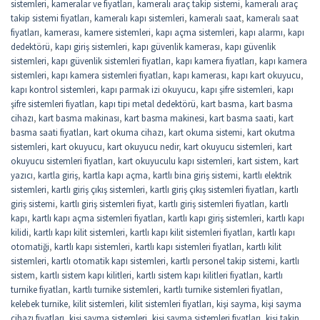
sistemleri
,
kameralar ve fiyatları
,
kameralı araç takip sistemi
,
kameralı araç
takip sistemi fiyatları
,
kameralı kapı sistemleri
,
kameralı saat
,
kameralı saat
fiyatları
,
kamerası
,
kamere sistemleri
,
kapı açma sistemleri
,
kapı alarmı
,
kapı
dedektörü
,
kapı giriş sistemleri
,
kapı güvenlik kamerası
,
kapı güvenlik
sistemleri
,
kapı güvenlik sistemleri fiyatları
,
kapı kamera fiyatları
,
kapı kamera
sistemleri
,
kapı kamera sistemleri fiyatları
,
kapı kamerası
,
kapı kart okuyucu
,
kapı kontrol sistemleri
,
kapı parmak izi okuyucu
,
kapı şifre sistemleri
,
kapı
şifre sistemleri fiyatları
,
kapı tipi metal dedektörü
,
kart basma
,
kart basma
cihazı
,
kart basma makinası
,
kart basma makinesi
,
kart basma saati
,
kart
basma saati fiyatları
,
kart okuma cihazı
,
kart okuma sistemi
,
kart okutma
sistemleri
,
kart okuyucu
,
kart okuyucu nedir
,
kart okuyucu sistemleri
,
kart
okuyucu sistemleri fiyatları
,
kart okuyuculu kapı sistemleri
,
kart sistem
,
kart
yazıcı
,
kartla giriş
,
kartla kapı açma
,
kartlı bina giriş sistemi
,
kartlı elektrik
sistemleri
,
kartlı giriş çıkış sistemleri
,
kartlı giriş çıkış sistemleri fiyatları
,
kartlı
giriş sistemi
,
kartlı giriş sistemleri fiyat
,
kartlı giriş sistemleri fiyatları
,
kartlı
kapı
,
kartlı kapı açma sistemleri fiyatları
,
kartlı kapı giriş sistemleri
,
kartlı kapı
kilidi
,
kartlı kapı kilit sistemleri
,
kartlı kapı kilit sistemleri fiyatları
,
kartlı kapı
otomatiği
,
kartlı kapı sistemleri
,
kartlı kapı sistemleri fiyatları
,
kartlı kilit
sistemleri
,
kartlı otomatik kapı sistemleri
,
kartlı personel takip sistemi
,
kartlı
sistem
,
kartlı sistem kapı kilitleri
,
kartlı sistem kapı kilitleri fiyatları
,
kartlı
turnike fiyatları
,
kartlı turnike sistemleri
,
kartlı turnike sistemleri fiyatları
,
kelebek turnike
,
kilit sistemleri
,
kilit sistemleri fiyatları
,
kişi sayma
,
kişi sayma
cihazı fiyatları
,
kişi sayma sistemleri
,
kişi sayma sistemleri fiyatları
,
kişi takip
,