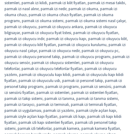
sistemleri
,
parmak izi kilidi
,
parmak izi kilit fiyatları
,
parmak izi mesai takibi
,
parmak izi nasıl alınır
,
parmak izi nedir
,
parmak izi okuma
,
parmak izi
okuma cihazı
,
parmak izi okuma cihazı fiyatları
,
parmak izi okuma
programı
,
parmak izi okuma sistemi
,
parmak izi okuma sistemi nasıl çalışır
,
parmak izi okuyucu
,
parmak izi okuyucu ankara
,
parmak izi okuyucu
bilgisayar
,
parmak izi okuyucu fiyat listesi
,
parmak izi okuyucu fiyatları
,
parmak izi okuyucu indir
,
parmak izi okuyucu kapı
,
parmak izi okuyucu kilit
,
parmak izi okuyucu kilit fiyatları
,
parmak izi okuyucu kurulumu
,
parmak izi
okuyucu nasıl çalışır
,
parmak izi okuyucu nedir
,
parmak izi okuyucu pc
,
parmak izi okuyucu personel takip
,
parmak izi okuyucu programı
,
parmak izi
okuyucu sensör
,
parmak izi okuyucu sistemleri
,
parmak izi okuyucu
telefonlar
,
parmak izi okuyucu telefonlar fiyatları
,
parmak izi okuyucu
yazılımı
,
parmak izi okuyuculu kapı kilidi
,
parmak izi okuyuculu kapı kilidi
fiyatları
,
parmak izi okuyuculu usb
,
parmak izi personel takip
,
parmak izi
personel takip programı
,
parmak izi programı
,
parmak izi sensörü
,
parmak
izi sensörü fiyatları
,
parmak izi sistemleri
,
parmak izi sistemleri fiyatları
,
parmak izi takip sistemi
,
parmak izi tanıma
,
parmak izi tanıma sistemi
,
parmak izi tarayıcı
,
parmak izi terminali
,
parmak izi terminali fiyatları
,
parmak izi uygulaması
,
parmak izi yazılımı
,
parmak iziyle açılan kapı
,
parmak iziyle açılan kapı fiyatları
,
parmak izli kapı
,
parmak izli kapı kilidi
fiyatları
,
parmak izli kapı sistemleri fiyatları
,
parmak izli personel takip
sistemi
,
parmak izli telefonlar
,
parmak kamera
,
parmak kamera fiyatları
,