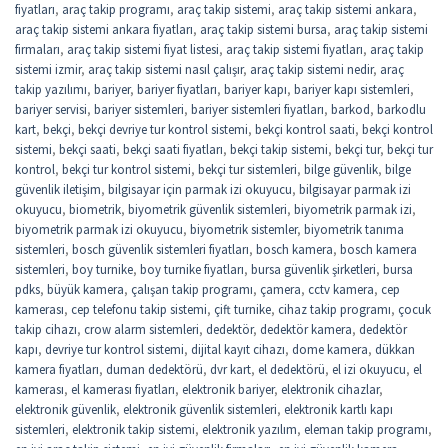
fiyatları
,
araç takip programı
,
araç takip sistemi
,
araç takip sistemi ankara
,
araç takip sistemi ankara fiyatları
,
araç takip sistemi bursa
,
araç takip sistemi
firmaları
,
araç takip sistemi fiyat listesi
,
araç takip sistemi fiyatları
,
araç takip
sistemi izmir
,
araç takip sistemi nasıl çalışır
,
araç takip sistemi nedir
,
araç
takip yazılımı
,
bariyer
,
bariyer fiyatları
,
bariyer kapı
,
bariyer kapı sistemleri
,
bariyer servisi
,
bariyer sistemleri
,
bariyer sistemleri fiyatları
,
barkod
,
barkodlu
kart
,
bekçi
,
bekçi devriye tur kontrol sistemi
,
bekçi kontrol saati
,
bekçi kontrol
sistemi
,
bekçi saati
,
bekçi saati fiyatları
,
bekçi takip sistemi
,
bekçi tur
,
bekçi tur
kontrol
,
bekçi tur kontrol sistemi
,
bekçi tur sistemleri
,
bilge güvenlik
,
bilge
güvenlik iletişim
,
bilgisayar için parmak izi okuyucu
,
bilgisayar parmak izi
okuyucu
,
biometrik
,
biyometrik güvenlik sistemleri
,
biyometrik parmak izi
,
biyometrik parmak izi okuyucu
,
biyometrik sistemler
,
biyometrik tanıma
sistemleri
,
bosch güvenlik sistemleri fiyatları
,
bosch kamera
,
bosch kamera
sistemleri
,
boy turnike
,
boy turnike fiyatları
,
bursa güvenlik şirketleri
,
bursa
pdks
,
büyük kamera
,
çalışan takip programı
,
çamera
,
cctv kamera
,
cep
kamerası
,
cep telefonu takip sistemi
,
çift turnike
,
cihaz takip programı
,
çocuk
takip cihazı
,
crow alarm sistemleri
,
dedektör
,
dedektör kamera
,
dedektör
kapı
,
devriye tur kontrol sistemi
,
dijital kayıt cihazı
,
dome kamera
,
dükkan
kamera fiyatları
,
duman dedektörü
,
dvr kart
,
el dedektörü
,
el izi okuyucu
,
el
kamerası
,
el kamerası fiyatları
,
elektronik bariyer
,
elektronik cihazlar
,
elektronik güvenlik
,
elektronik güvenlik sistemleri
,
elektronik kartlı kapı
sistemleri
,
elektronik takip sistemi
,
elektronik yazılım
,
eleman takip programı
,