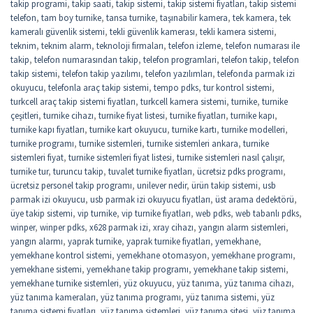
takip programi
,
takip saati
,
takip sistemi
,
takip sistemi fiyatları
,
takip sistemi
telefon
,
tam boy turnike
,
tansa turnike
,
taşınabilir kamera
,
tek kamera
,
tek
kameralı güvenlik sistemi
,
tekli güvenlik kamerası
,
tekli kamera sistemi
,
teknim
,
teknim alarm
,
teknoloji firmaları
,
telefon izleme
,
telefon numarası ile
takip
,
telefon numarasından takip
,
telefon programlari
,
telefon takip
,
telefon
takip sistemi
,
telefon takip yazılımı
,
telefon yazılımları
,
telefonda parmak izi
okuyucu
,
telefonla araç takip sistemi
,
tempo pdks
,
tur kontrol sistemi
,
turkcell araç takip sistemi fiyatları
,
turkcell kamera sistemi
,
turnike
,
turnike
çeşitleri
,
turnike cihazı
,
turnike fiyat listesi
,
turnike fiyatları
,
turnike kapı
,
turnike kapı fiyatları
,
turnike kart okuyucu
,
turnike kartı
,
turnike modelleri
,
turnike programı
,
turnike sistemleri
,
turnike sistemleri ankara
,
turnike
sistemleri fiyat
,
turnike sistemleri fiyat listesi
,
turnike sistemleri nasıl çalışır
,
turnike tur
,
turuncu takip
,
tuvalet turnike fiyatları
,
ücretsiz pdks programı
,
ücretsiz personel takip programı
,
unilever nedir
,
ürün takip sistemi
,
usb
parmak izi okuyucu
,
usb parmak izi okuyucu fiyatları
,
üst arama dedektörü
,
üye takip sistemi
,
vip turnike
,
vip turnike fiyatları
,
web pdks
,
web tabanlı pdks
,
winper
,
winper pdks
,
x628 parmak izi
,
xray cihazı
,
yangın alarm sistemleri
,
yangın alarmı
,
yaprak turnike
,
yaprak turnike fiyatları
,
yemekhane
,
yemekhane kontrol sistemi
,
yemekhane otomasyon
,
yemekhane programı
,
yemekhane sistemi
,
yemekhane takip programı
,
yemekhane takip sistemi
,
yemekhane turnike sistemleri
,
yüz okuyucu
,
yüz tanıma
,
yüz tanıma cihazı
,
yüz tanıma kameraları
,
yüz tanıma programı
,
yüz tanıma sistemi
,
yüz
tanıma sistemi fiyatları
,
yüz tanıma sistemleri
,
yüz tanıma sitesi
,
yüz tanıma