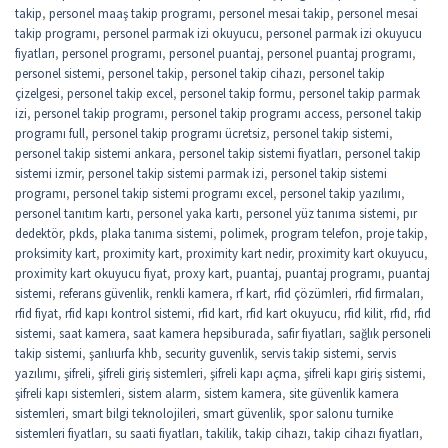
takip
,
personel maaş takip programı
,
personel mesai takip
,
personel mesai
takip programı
,
personel parmak izi okuyucu
,
personel parmak izi okuyucu
fiyatları
,
personel programı
,
personel puantaj
,
personel puantaj programı
,
personel sistemi
,
personel takip
,
personel takip cihazı
,
personel takip
çizelgesi
,
personel takip excel
,
personel takip formu
,
personel takip parmak
izi
,
personel takip programı
,
personel takip programı access
,
personel takip
programı full
,
personel takip programı ücretsiz
,
personel takip sistemi
,
personel takip sistemi ankara
,
personel takip sistemi fiyatları
,
personel takip
sistemi izmir
,
personel takip sistemi parmak izi
,
personel takip sistemi
programı
,
personel takip sistemi programı excel
,
personel takip yazılımı
,
personel tanıtım kartı
,
personel yaka kartı
,
personel yüz tanıma sistemi
,
pır
dedektör
,
pkds
,
plaka tanıma sistemi
,
polimek
,
program telefon
,
proje takip
,
proksimity kart
,
proximity kart
,
proximity kart nedir
,
proximity kart okuyucu
,
proximity kart okuyucu fiyat
,
proxy kart
,
puantaj
,
puantaj programı
,
puantaj
sistemi
,
referans güvenlik
,
renkli kamera
,
rf kart
,
rfid çözümleri
,
rfid firmaları
,
rfid fiyat
,
rfid kapı kontrol sistemi
,
rfid kart
,
rfid kart okuyucu
,
rfid kilit
,
rfıd
,
rfıd
sistemi
,
saat kamera
,
saat kamera hepsiburada
,
safir fiyatları
,
sağlık personeli
takip sistemi
,
şanlıurfa khb
,
security guvenlik
,
servis takip sistemi
,
servis
yazılımı
,
şifreli
,
şifreli giriş sistemleri
,
şifreli kapı açma
,
şifreli kapı giriş sistemi
,
şifreli kapı sistemleri
,
sistem alarm
,
sistem kamera
,
site güvenlik kamera
sistemleri
,
smart bilgi teknolojileri
,
smart güvenlik
,
spor salonu turnike
sistemleri fiyatları
,
su saati fiyatları
,
takilik
,
takip cihazı
,
takip cihazı fiyatları
,