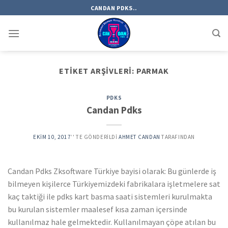
Skip
CANDAN PDKS..
to
content
ETIKET ARŞIVLERI:
PARMAK
PDKS
Candan Pdks
EKIM 10, 2017
’' TE GÖNDERILDI
AHMET CANDAN
TARAFINDAN
Candan Pdks Zksoftware Türkiye bayisi olarak: Bu günlerde iş
bilmeyen kişilerce Türkiyemizdeki fabrikalara işletmelere sat
kaç taktiği ile pdks kart basma saati sistemleri kurulmakta
bu kurulan sistemler maalesef kısa zaman içersinde
kullanılmaz hale gelmektedir. Kullanılmayan çöpe atılan bu