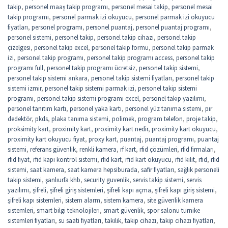
takip
,
personel maaş takip programı
,
personel mesai takip
,
personel mesai
takip programı
,
personel parmak izi okuyucu
,
personel parmak izi okuyucu
fiyatları
,
personel programı
,
personel puantaj
,
personel puantaj programı
,
personel sistemi
,
personel takip
,
personel takip cihazı
,
personel takip
çizelgesi
,
personel takip excel
,
personel takip formu
,
personel takip parmak
izi
,
personel takip programı
,
personel takip programı access
,
personel takip
programı full
,
personel takip programı ücretsiz
,
personel takip sistemi
,
personel takip sistemi ankara
,
personel takip sistemi fiyatları
,
personel takip
sistemi izmir
,
personel takip sistemi parmak izi
,
personel takip sistemi
programı
,
personel takip sistemi programı excel
,
personel takip yazılımı
,
personel tanıtım kartı
,
personel yaka kartı
,
personel yüz tanıma sistemi
,
pır
dedektör
,
pkds
,
plaka tanıma sistemi
,
polimek
,
program telefon
,
proje takip
,
proksimity kart
,
proximity kart
,
proximity kart nedir
,
proximity kart okuyucu
,
proximity kart okuyucu fiyat
,
proxy kart
,
puantaj
,
puantaj programı
,
puantaj
sistemi
,
referans güvenlik
,
renkli kamera
,
rf kart
,
rfid çözümleri
,
rfid firmaları
,
rfid fiyat
,
rfid kapı kontrol sistemi
,
rfid kart
,
rfid kart okuyucu
,
rfid kilit
,
rfıd
,
rfıd
sistemi
,
saat kamera
,
saat kamera hepsiburada
,
safir fiyatları
,
sağlık personeli
takip sistemi
,
şanlıurfa khb
,
security guvenlik
,
servis takip sistemi
,
servis
yazılımı
,
şifreli
,
şifreli giriş sistemleri
,
şifreli kapı açma
,
şifreli kapı giriş sistemi
,
şifreli kapı sistemleri
,
sistem alarm
,
sistem kamera
,
site güvenlik kamera
sistemleri
,
smart bilgi teknolojileri
,
smart güvenlik
,
spor salonu turnike
sistemleri fiyatları
,
su saati fiyatları
,
takilik
,
takip cihazı
,
takip cihazı fiyatları
,