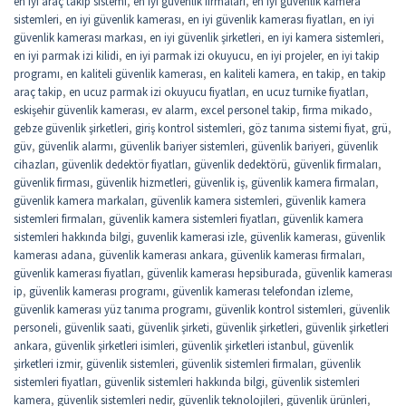
en iyi araç takip sistemi
,
en iyi güvenlik firmaları
,
en iyi güvenlik kamera
sistemleri
,
en iyi güvenlik kamerası
,
en iyi güvenlik kamerası fiyatları
,
en iyi
güvenlik kamerası markası
,
en iyi güvenlik şirketleri
,
en iyi kamera sistemleri
,
en iyi parmak izi kilidi
,
en iyi parmak izi okuyucu
,
en iyi projeler
,
en iyi takip
programı
,
en kaliteli güvenlik kamerası
,
en kaliteli kamera
,
en takip
,
en takip
araç takip
,
en ucuz parmak izi okuyucu fiyatları
,
en ucuz turnike fiyatları
,
eskişehir güvenlik kamerası
,
ev alarm
,
excel personel takip
,
firma mikado
,
gebze güvenlik şirketleri
,
giriş kontrol sistemleri
,
göz tanıma sistemi fiyat
,
grü
,
güv
,
güvenlik alarmı
,
güvenlik bariyer sistemleri
,
güvenlik bariyeri
,
güvenlik
cihazları
,
güvenlik dedektör fiyatları
,
güvenlik dedektörü
,
güvenlik firmaları
,
güvenlik firması
,
güvenlik hizmetleri
,
güvenlik iş
,
güvenlik kamera firmaları
,
güvenlik kamera markaları
,
güvenlik kamera sistemleri
,
güvenlik kamera
sistemleri firmaları
,
güvenlik kamera sistemleri fiyatları
,
güvenlik kamera
sistemleri hakkında bilgi
,
guvenlik kamerasi izle
,
güvenlik kamerası
,
güvenlik
kamerası adana
,
güvenlik kamerası ankara
,
güvenlik kamerası firmaları
,
güvenlik kamerası fiyatları
,
güvenlik kamerası hepsiburada
,
güvenlik kamerası
ip
,
güvenlik kamerası programı
,
güvenlik kamerası telefondan izleme
,
güvenlik kamerası yüz tanıma programı
,
güvenlik kontrol sistemleri
,
güvenlik
personeli
,
güvenlik saati
,
güvenlik şirketi
,
güvenlik şirketleri
,
güvenlik şirketleri
ankara
,
güvenlik şirketleri isimleri
,
güvenlik şirketleri istanbul
,
güvenlik
şirketleri izmir
,
güvenlik sistemleri
,
güvenlik sistemleri firmaları
,
güvenlik
sistemleri fiyatları
,
güvenlik sistemleri hakkında bilgi
,
güvenlik sistemleri
kamera
,
güvenlik sistemleri nedir
,
güvenlik teknolojileri
,
güvenlik ürünleri
,