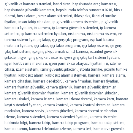
güvenlik ve kamera sistemleri
,
harici siren
,
hepsiburada araç kamerası
,
hepsiburada güvenlik kamerası
,
hepsiburada telefon numarası 0216
,
hirsiz
alarmi
,
hırsız alarm
,
hırsız alarm sistemleri
,
ihlas pdks
,
ikinci el turnike
fiyatları
,
insan takip cihazları
,
ip güvenlik kamera sistemleri
,
ip güvenlik
kamerası fiyatları
,
ip kamera
,
ip kamera güvenlik sistemleri
,
ip kamera
sistemleri
,
ip kamera sistemleri fiyatları
,
iris tanıma
,
iris tanıma sistemi
,
iris
tanıma sistemi fiyatı
,
iş takip
,
işçi giriş çıkış programı
,
işçi kart basma
makinası fiyatları
,
işçi takip
,
işçi takip programı
,
işçi takip sistemi
,
işe giriş
çıkış kart sistemi
,
işe giriş çıkış parmak izi
,
ist kamera
,
istanbul güvenlik
şirketleri
,
işyeri giriş çıkış kart sistemi
,
işyeri giriş çıkış kart sistemi fiyatları
,
işyeri kart basma makinası
,
işyeri parmak izi okuyucu fiyatları
,
izi
,
izleme
cihazı
,
izleme sistemi
,
izmir güvenlik şirketleri
,
jetonlu turnike
,
jetonlu turnike
fiyatları
,
kablosuz alarm
,
kablosuz alarm sistemleri
,
kamera
,
kamera alarm
,
kamera cihazları
,
kamera dedektörü
,
kamera firmaları
,
kamera fiyatları
,
kamera fiyatları güvenlik
,
kamera güvenlik
,
kamera güvenlik sistemleri
,
kamera güvenlik sistemleri fiyatları
,
kamera güvenlik sistemleri şirketleri
,
kamera isimleri
,
kamera izleme
,
kamera izleme sistemi
,
kamera kartı
,
kamera
kayıt sistemleri fiyatları
,
kamera kontrol
,
kamera kontrol sistemleri
,
kamera
markaları
,
kamera servisi
,
kamera şirketleri
,
kamera sistemi telefondan
izleme
,
kamera sistemleri
,
kamera sistemleri fiyatları
,
kamera sistemleri
hakkında bilgi
,
kamera takip
,
kamera takip programı
,
kamera takip sistemi
,
kamera tamiri
,
kamera telefondan izleme
,
kamera test
,
kamera ve güvenlik