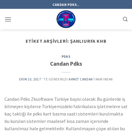
Skip
CANDAN PDKS..
to
content
ETIKET ARŞIVLERI:
ŞANLIURFA KHB
PDKS
Candan Pdks
EKIM 10, 2017
’' TE GÖNDERILDI
AHMET CANDAN
TARAFINDAN
Candan Pdks Zksoftware Türkiye bayisi olarak: Bu günlerde iş
bilmeyen kişilerce Türkiyemizdeki fabrikalara işletmelere sat
kaç taktiği ile pdks kart basma saati sistemleri kurulmakta
bu kurulan sistemler maalesef kısa zaman içersinde
kullanılmaz hale gelmektedir. Kullanılmayan çöpe atılan bu