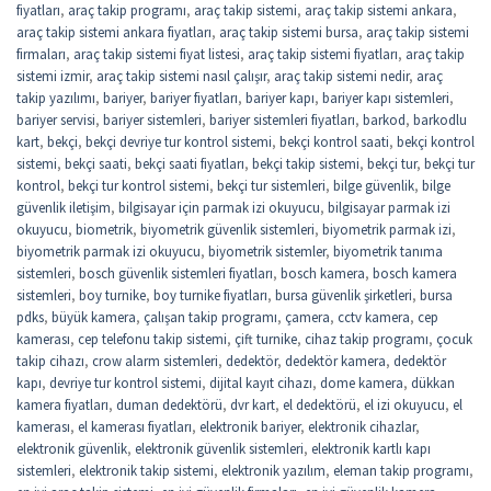
fiyatları
,
araç takip programı
,
araç takip sistemi
,
araç takip sistemi ankara
,
araç takip sistemi ankara fiyatları
,
araç takip sistemi bursa
,
araç takip sistemi
firmaları
,
araç takip sistemi fiyat listesi
,
araç takip sistemi fiyatları
,
araç takip
sistemi izmir
,
araç takip sistemi nasıl çalışır
,
araç takip sistemi nedir
,
araç
takip yazılımı
,
bariyer
,
bariyer fiyatları
,
bariyer kapı
,
bariyer kapı sistemleri
,
bariyer servisi
,
bariyer sistemleri
,
bariyer sistemleri fiyatları
,
barkod
,
barkodlu
kart
,
bekçi
,
bekçi devriye tur kontrol sistemi
,
bekçi kontrol saati
,
bekçi kontrol
sistemi
,
bekçi saati
,
bekçi saati fiyatları
,
bekçi takip sistemi
,
bekçi tur
,
bekçi tur
kontrol
,
bekçi tur kontrol sistemi
,
bekçi tur sistemleri
,
bilge güvenlik
,
bilge
güvenlik iletişim
,
bilgisayar için parmak izi okuyucu
,
bilgisayar parmak izi
okuyucu
,
biometrik
,
biyometrik güvenlik sistemleri
,
biyometrik parmak izi
,
biyometrik parmak izi okuyucu
,
biyometrik sistemler
,
biyometrik tanıma
sistemleri
,
bosch güvenlik sistemleri fiyatları
,
bosch kamera
,
bosch kamera
sistemleri
,
boy turnike
,
boy turnike fiyatları
,
bursa güvenlik şirketleri
,
bursa
pdks
,
büyük kamera
,
çalışan takip programı
,
çamera
,
cctv kamera
,
cep
kamerası
,
cep telefonu takip sistemi
,
çift turnike
,
cihaz takip programı
,
çocuk
takip cihazı
,
crow alarm sistemleri
,
dedektör
,
dedektör kamera
,
dedektör
kapı
,
devriye tur kontrol sistemi
,
dijital kayıt cihazı
,
dome kamera
,
dükkan
kamera fiyatları
,
duman dedektörü
,
dvr kart
,
el dedektörü
,
el izi okuyucu
,
el
kamerası
,
el kamerası fiyatları
,
elektronik bariyer
,
elektronik cihazlar
,
elektronik güvenlik
,
elektronik güvenlik sistemleri
,
elektronik kartlı kapı
sistemleri
,
elektronik takip sistemi
,
elektronik yazılım
,
eleman takip programı
,