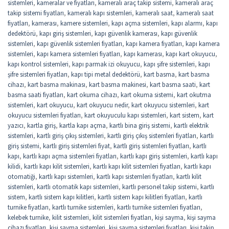
sistemleri
,
kameralar ve fiyatları
,
kameralı araç takip sistemi
,
kameralı araç
takip sistemi fiyatları
,
kameralı kapı sistemleri
,
kameralı saat
,
kameralı saat
fiyatları
,
kamerası
,
kamere sistemleri
,
kapı açma sistemleri
,
kapı alarmı
,
kapı
dedektörü
,
kapı giriş sistemleri
,
kapı güvenlik kamerası
,
kapı güvenlik
sistemleri
,
kapı güvenlik sistemleri fiyatları
,
kapı kamera fiyatları
,
kapı kamera
sistemleri
,
kapı kamera sistemleri fiyatları
,
kapı kamerası
,
kapı kart okuyucu
,
kapı kontrol sistemleri
,
kapı parmak izi okuyucu
,
kapı şifre sistemleri
,
kapı
şifre sistemleri fiyatları
,
kapı tipi metal dedektörü
,
kart basma
,
kart basma
cihazı
,
kart basma makinası
,
kart basma makinesi
,
kart basma saati
,
kart
basma saati fiyatları
,
kart okuma cihazı
,
kart okuma sistemi
,
kart okutma
sistemleri
,
kart okuyucu
,
kart okuyucu nedir
,
kart okuyucu sistemleri
,
kart
okuyucu sistemleri fiyatları
,
kart okuyuculu kapı sistemleri
,
kart sistem
,
kart
yazıcı
,
kartla giriş
,
kartla kapı açma
,
kartlı bina giriş sistemi
,
kartlı elektrik
sistemleri
,
kartlı giriş çıkış sistemleri
,
kartlı giriş çıkış sistemleri fiyatları
,
kartlı
giriş sistemi
,
kartlı giriş sistemleri fiyat
,
kartlı giriş sistemleri fiyatları
,
kartlı
kapı
,
kartlı kapı açma sistemleri fiyatları
,
kartlı kapı giriş sistemleri
,
kartlı kapı
kilidi
,
kartlı kapı kilit sistemleri
,
kartlı kapı kilit sistemleri fiyatları
,
kartlı kapı
otomatiği
,
kartlı kapı sistemleri
,
kartlı kapı sistemleri fiyatları
,
kartlı kilit
sistemleri
,
kartlı otomatik kapı sistemleri
,
kartlı personel takip sistemi
,
kartlı
sistem
,
kartlı sistem kapı kilitleri
,
kartlı sistem kapı kilitleri fiyatları
,
kartlı
turnike fiyatları
,
kartlı turnike sistemleri
,
kartlı turnike sistemleri fiyatları
,
kelebek turnike
,
kilit sistemleri
,
kilit sistemleri fiyatları
,
kişi sayma
,
kişi sayma
cihazı fiyatları
,
kişi sayma sistemleri
,
kişi sayma sistemleri fiyatları
,
kişi takip
,