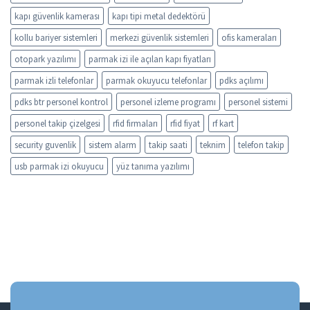
kapı güvenlik kamerası
kapı tipi metal dedektörü
kollu bariyer sistemleri
merkezi güvenlik sistemleri
ofis kameraları
otopark yazılımı
parmak izi ile açılan kapı fiyatları
parmak izli telefonlar
parmak okuyucu telefonlar
pdks açılımı
pdks btr personel kontrol
personel izleme programı
personel sistemi
personel takip çizelgesi
rfid firmaları
rfid fiyat
rf kart
security guvenlik
sistem alarm
takip saati
teknim
telefon takip
usb parmak izi okuyucu
yüz tanıma yazılımı