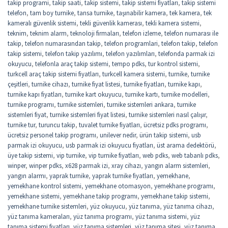
takip programi
,
takip saati
,
takip sistemi
,
takip sistemi fiyatları
,
takip sistemi
telefon
,
tam boy turnike
,
tansa turnike
,
taşınabilir kamera
,
tek kamera
,
tek
kameralı güvenlik sistemi
,
tekli güvenlik kamerası
,
tekli kamera sistemi
,
teknim
,
teknim alarm
,
teknoloji firmaları
,
telefon izleme
,
telefon numarası ile
takip
,
telefon numarasından takip
,
telefon programlari
,
telefon takip
,
telefon
takip sistemi
,
telefon takip yazılımı
,
telefon yazılımları
,
telefonda parmak izi
okuyucu
,
telefonla araç takip sistemi
,
tempo pdks
,
tur kontrol sistemi
,
turkcell araç takip sistemi fiyatları
,
turkcell kamera sistemi
,
turnike
,
turnike
çeşitleri
,
turnike cihazı
,
turnike fiyat listesi
,
turnike fiyatları
,
turnike kapı
,
turnike kapı fiyatları
,
turnike kart okuyucu
,
turnike kartı
,
turnike modelleri
,
turnike programı
,
turnike sistemleri
,
turnike sistemleri ankara
,
turnike
sistemleri fiyat
,
turnike sistemleri fiyat listesi
,
turnike sistemleri nasıl çalışır
,
turnike tur
,
turuncu takip
,
tuvalet turnike fiyatları
,
ücretsiz pdks programı
,
ücretsiz personel takip programı
,
unilever nedir
,
ürün takip sistemi
,
usb
parmak izi okuyucu
,
usb parmak izi okuyucu fiyatları
,
üst arama dedektörü
,
üye takip sistemi
,
vip turnike
,
vip turnike fiyatları
,
web pdks
,
web tabanlı pdks
,
winper
,
winper pdks
,
x628 parmak izi
,
xray cihazı
,
yangın alarm sistemleri
,
yangın alarmı
,
yaprak turnike
,
yaprak turnike fiyatları
,
yemekhane
,
yemekhane kontrol sistemi
,
yemekhane otomasyon
,
yemekhane programı
,
yemekhane sistemi
,
yemekhane takip programı
,
yemekhane takip sistemi
,
yemekhane turnike sistemleri
,
yüz okuyucu
,
yüz tanıma
,
yüz tanıma cihazı
,
yüz tanıma kameraları
,
yüz tanıma programı
,
yüz tanıma sistemi
,
yüz
tanıma sistemi fiyatları
,
yüz tanıma sistemleri
,
yüz tanıma sitesi
,
yüz tanıma