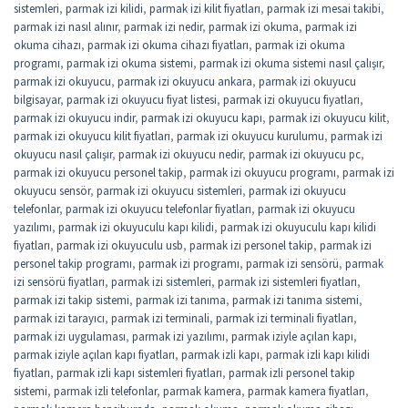
sistemleri
,
parmak izi kilidi
,
parmak izi kilit fiyatları
,
parmak izi mesai takibi
,
parmak izi nasıl alınır
,
parmak izi nedir
,
parmak izi okuma
,
parmak izi
okuma cihazı
,
parmak izi okuma cihazı fiyatları
,
parmak izi okuma
programı
,
parmak izi okuma sistemi
,
parmak izi okuma sistemi nasıl çalışır
,
parmak izi okuyucu
,
parmak izi okuyucu ankara
,
parmak izi okuyucu
bilgisayar
,
parmak izi okuyucu fiyat listesi
,
parmak izi okuyucu fiyatları
,
parmak izi okuyucu indir
,
parmak izi okuyucu kapı
,
parmak izi okuyucu kilit
,
parmak izi okuyucu kilit fiyatları
,
parmak izi okuyucu kurulumu
,
parmak izi
okuyucu nasıl çalışır
,
parmak izi okuyucu nedir
,
parmak izi okuyucu pc
,
parmak izi okuyucu personel takip
,
parmak izi okuyucu programı
,
parmak izi
okuyucu sensör
,
parmak izi okuyucu sistemleri
,
parmak izi okuyucu
telefonlar
,
parmak izi okuyucu telefonlar fiyatları
,
parmak izi okuyucu
yazılımı
,
parmak izi okuyuculu kapı kilidi
,
parmak izi okuyuculu kapı kilidi
fiyatları
,
parmak izi okuyuculu usb
,
parmak izi personel takip
,
parmak izi
personel takip programı
,
parmak izi programı
,
parmak izi sensörü
,
parmak
izi sensörü fiyatları
,
parmak izi sistemleri
,
parmak izi sistemleri fiyatları
,
parmak izi takip sistemi
,
parmak izi tanıma
,
parmak izi tanıma sistemi
,
parmak izi tarayıcı
,
parmak izi terminali
,
parmak izi terminali fiyatları
,
parmak izi uygulaması
,
parmak izi yazılımı
,
parmak iziyle açılan kapı
,
parmak iziyle açılan kapı fiyatları
,
parmak izli kapı
,
parmak izli kapı kilidi
fiyatları
,
parmak izli kapı sistemleri fiyatları
,
parmak izli personel takip
sistemi
,
parmak izli telefonlar
,
parmak kamera
,
parmak kamera fiyatları
,