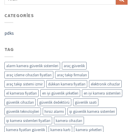
CATEGORIES
pdks
TAG
alarm kamera güvenlik sistemleri
araç güvenlik
araç izleme cihazları fiyatları
araç takip firmaları
araç takip sistemi izmir
dükkan kamera fiyatları
elektronik cihazlar
el kamerası fiyatları
en iyi güvenlik şirketleri
en iyi kamera sistemleri
güvenlik cihazları
güvenlik dedektörü
güvenlik saati
güvenlik teknolojileri
hirsiz alarmi
ip güvenlik kamera sistemleri
ip kamera sistemleri fiyatları
kamera cihazları
kamera fiyatları güvenlik
kamera kartı
kamera şirketleri