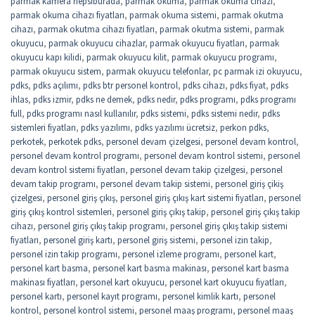
parmak kamera hepsiburada
,
parmak okuma
,
parmak okuma cihazı
,
parmak okuma cihazı fiyatları
,
parmak okuma sistemi
,
parmak okutma
cihazı
,
parmak okutma cihazı fiyatları
,
parmak okutma sistemi
,
parmak
okuyucu
,
parmak okuyucu cihazlar
,
parmak okuyucu fiyatları
,
parmak
okuyucu kapı kilidi
,
parmak okuyucu kilit
,
parmak okuyucu programı
,
parmak okuyucu sistem
,
parmak okuyucu telefonlar
,
pc parmak izi okuyucu
,
pdks
,
pdks açılımı
,
pdks btr personel kontrol
,
pdks cihazı
,
pdks fiyat
,
pdks
ihlas
,
pdks izmir
,
pdks ne demek
,
pdks nedir
,
pdks programı
,
pdks programı
full
,
pdks programı nasıl kullanılır
,
pdks sistemi
,
pdks sistemi nedir
,
pdks
sistemleri fiyatları
,
pdks yazılımı
,
pdks yazılımı ücretsiz
,
perkon pdks
,
perkotek
,
perkotek pdks
,
personel devam çizelgesi
,
personel devam kontrol
,
personel devam kontrol programı
,
personel devam kontrol sistemi
,
personel
devam kontrol sistemi fiyatları
,
personel devam takip çizelgesi
,
personel
devam takip programı
,
personel devam takip sistemi
,
personel giriş çikiş
çizelgesi
,
personel giriş çıkış
,
personel giriş çıkış kart sistemi fiyatları
,
personel
giriş çıkış kontrol sistemleri
,
personel giriş çıkış takip
,
personel giriş çıkış takip
cihazı
,
personel giriş çıkış takip programı
,
personel giriş çıkış takip sistemi
fiyatları
,
personel giriş kartı
,
personel giriş sistemi
,
personel izin takip
,
personel izin takip programı
,
personel izleme programı
,
personel kart
,
personel kart basma
,
personel kart basma makinası
,
personel kart basma
makinası fiyatları
,
personel kart okuyucu
,
personel kart okuyucu fiyatları
,
personel kartı
,
personel kayıt programı
,
personel kimlik kartı
,
personel
kontrol
,
personel kontrol sistemi
,
personel maaş programı
,
personel maaş