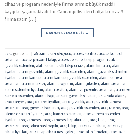
cihaz ve program nedeniyle firmalarımız büyük maddi
kayıplar yaşamaktadırlar. Candanpdks, den haftada en az 3
firma satın […]
OKUMAYA DEVAM EDIN
→
pdks
gönderildi
|
a5 parmak izi okuyucu
,
access kontrol
,
access kontrol
sistemleri
,
access personel takip
,
access personel takip programı
,
akıllı
güvenlik sistemleri
,
akıllı kalem
,
akıllı takip cihazı
,
alarm firmaları
,
alarm
fiyatları
,
alarm güvenlik
,
alarm güvenlik sistemleri
,
alarm güvenlik sistemleri
fiyatları
,
alarm kamera
,
alarm kamera güvenlik sistemleri
,
alarm kamera
sistemleri
,
alarm merkezi
,
alarm programı
,
alarm şirketleri
,
alarm sistemleri
,
alarm sistemleri fiyatları
,
alarm telefon
,
alarm ve güvenlik sistemleri
,
alarm ve
kamera sistemleri
,
alarmlı kapı
,
ankara güvenlik şirketleri
,
ankarada alarm
,
araç bariyeri
,
araç cipiares fiyatları
,
araç güvenlik
,
araç güvenlik kamera
sistemleri
,
araç güvenlik kamerası
,
araç güvenlik sistemleri
,
araç izleme
,
araç
izleme cihazları fiyatları
,
araç kamera sistemleri
,
araç kamera sistemleri
fiyatları
,
araç kamerası
,
araç kamerası hepsiburada
,
araç kilidi
,
araç
sistemleri
,
araç takibi nasıl yapılır
,
araç takip
,
araç takip cihazı
,
araç takip
cihazı fiyatları
,
araç takip cihazı nasıl çalışır
,
araç takip firmaları
,
araç takip