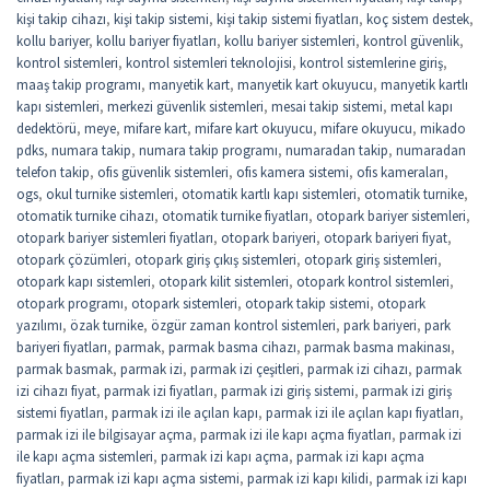
kişi takip cihazı
,
kişi takip sistemi
,
kişi takip sistemi fiyatları
,
koç sistem destek
,
kollu bariyer
,
kollu bariyer fiyatları
,
kollu bariyer sistemleri
,
kontrol güvenlik
,
kontrol sistemleri
,
kontrol sistemleri teknolojisi
,
kontrol sistemlerine giriş
,
maaş takip programı
,
manyetik kart
,
manyetik kart okuyucu
,
manyetik kartlı
kapı sistemleri
,
merkezi güvenlik sistemleri
,
mesai takip sistemi
,
metal kapı
dedektörü
,
meye
,
mifare kart
,
mifare kart okuyucu
,
mifare okuyucu
,
mikado
pdks
,
numara takip
,
numara takip programı
,
numaradan takip
,
numaradan
telefon takip
,
ofis güvenlik sistemleri
,
ofis kamera sistemi
,
ofis kameraları
,
ogs
,
okul turnike sistemleri
,
otomatik kartlı kapı sistemleri
,
otomatik turnike
,
otomatik turnike cihazı
,
otomatik turnike fiyatları
,
otopark bariyer sistemleri
,
otopark bariyer sistemleri fiyatları
,
otopark bariyeri
,
otopark bariyeri fiyat
,
otopark çözümleri
,
otopark giriş çıkış sistemleri
,
otopark giriş sistemleri
,
otopark kapı sistemleri
,
otopark kilit sistemleri
,
otopark kontrol sistemleri
,
otopark programı
,
otopark sistemleri
,
otopark takip sistemi
,
otopark
yazılımı
,
özak turnike
,
özgür zaman kontrol sistemleri
,
park bariyeri
,
park
bariyeri fiyatları
,
parmak
,
parmak basma cihazı
,
parmak basma makinası
,
parmak basmak
,
parmak izi
,
parmak izi çeşitleri
,
parmak izi cihazı
,
parmak
izi cihazı fiyat
,
parmak izi fiyatları
,
parmak izi giriş sistemi
,
parmak izi giriş
sistemi fiyatları
,
parmak izi ile açılan kapı
,
parmak izi ile açılan kapı fiyatları
,
parmak izi ile bilgisayar açma
,
parmak izi ile kapı açma fiyatları
,
parmak izi
ile kapı açma sistemleri
,
parmak izi kapı açma
,
parmak izi kapı açma
fiyatları
,
parmak izi kapı açma sistemi
,
parmak izi kapı kilidi
,
parmak izi kapı