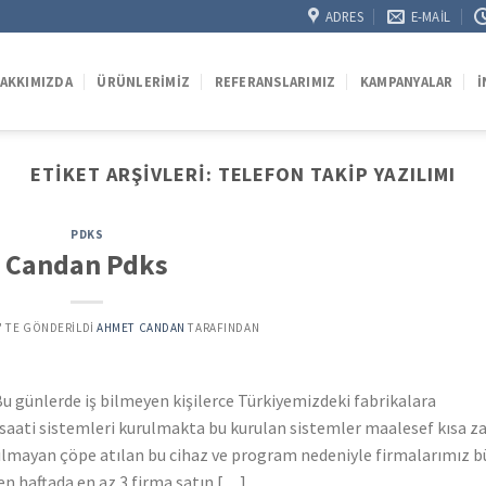
ADRES
E-MAIL
AKKIMIZDA
ÜRÜNLERIMIZ
REFERANSLARIMIZ
KAMPANYALAR
İ
ETIKET ARŞIVLERI:
TELEFON TAKIP YAZILIMI
PDKS
Candan Pdks
’' TE GÖNDERILDI
AHMET CANDAN
TARAFINDAN
u günlerde iş bilmeyen kişilerce Türkiyemizdeki fabrikalara
a saati sistemleri kurulmakta bu kurulan sistemler maalesef kısa 
nılmayan çöpe atılan bu cihaz ve program nedeniyle firmalarımız 
n haftada en az 3 firma satın […]