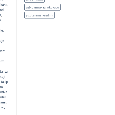
kartı
,
usb parmak izi okuyucu
nel
ı
,
yüz tanıma yazılımı
si
,
akip
oje
kart
arm
,
tansa
loji
n takip
emi
urnike
mleri
gramı
,
,
vip