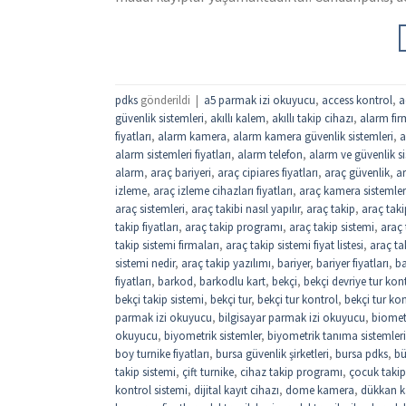
pdks
gönderildi
|
a5 parmak izi okuyucu
,
access kontrol
,
a
güvenlik sistemleri
,
akıllı kalem
,
akıllı takip cihazı
,
alarm fir
fiyatları
,
alarm kamera
,
alarm kamera güvenlik sistemleri
,
a
alarm sistemleri fiyatları
,
alarm telefon
,
alarm ve güvenlik si
alarm
,
araç bariyeri
,
araç cipiares fiyatları
,
araç güvenlik
,
ar
izleme
,
araç izleme cihazları fiyatları
,
araç kamera sistemler
araç sistemleri
,
araç takibi nasıl yapılır
,
araç takip
,
araç taki
takip fiyatları
,
araç takip programı
,
araç takip sistemi
,
araç 
takip sistemi firmaları
,
araç takip sistemi fiyat listesi
,
araç tak
sistemi nedir
,
araç takip yazılımı
,
bariyer
,
bariyer fiyatları
,
ba
fiyatları
,
barkod
,
barkodlu kart
,
bekçi
,
bekçi devriye tur kon
bekçi takip sistemi
,
bekçi tur
,
bekçi tur kontrol
,
bekçi tur kon
parmak izi okuyucu
,
bilgisayar parmak izi okuyucu
,
biomet
okuyucu
,
biyometrik sistemler
,
biyometrik tanıma sistemleri
boy turnike fiyatları
,
bursa güvenlik şirketleri
,
bursa pdks
,
bü
takip sistemi
,
çift turnike
,
cihaz takip programı
,
çocuk takip
kontrol sistemi
,
dijital kayıt cihazı
,
dome kamera
,
dükkan ka