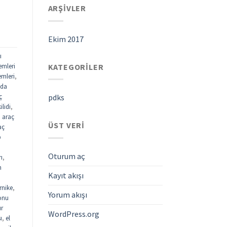
ARŞIVLER
Ekim 2017
ı
KATEGORILER
emleri
emleri
,
ada
ç
pdks
ilidi
,
,
araç
ÜST VERI
aç
p
Oturum aç
rı
,
n
Kayıt akışı
rnike
,
Yorum akışı
fonu
ur
WordPress.org
ı
,
el