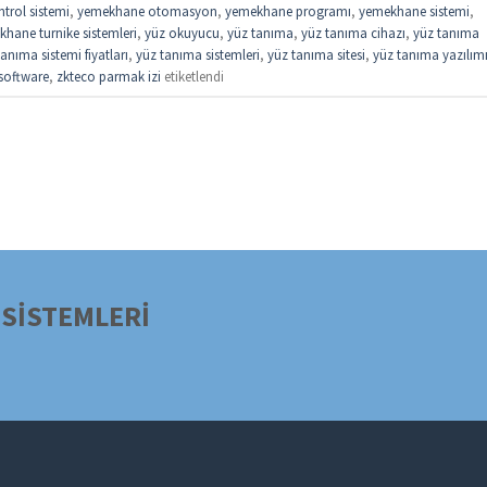
trol sistemi
,
yemekhane otomasyon
,
yemekhane programı
,
yemekhane sistemi
,
hane turnike sistemleri
,
yüz okuyucu
,
yüz tanıma
,
yüz tanıma cihazı
,
yüz tanıma
anıma sistemi fiyatları
,
yüz tanıma sistemleri
,
yüz tanıma sitesi
,
yüz tanıma yazılım
software
,
zkteco parmak izi
etiketlendi
SİSTEMLERİ