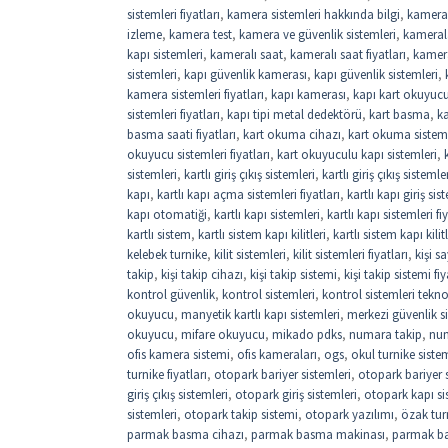
sistemleri fiyatları
,
kamera sistemleri hakkında bilgi
,
kamera
izleme
,
kamera test
,
kamera ve güvenlik sistemleri
,
kamerala
kapı sistemleri
,
kameralı saat
,
kameralı saat fiyatları
,
kamer
sistemleri
,
kapı güvenlik kamerası
,
kapı güvenlik sistemleri
,
kamera sistemleri fiyatları
,
kapı kamerası
,
kapı kart okuyuc
sistemleri fiyatları
,
kapı tipi metal dedektörü
,
kart basma
,
k
basma saati fiyatları
,
kart okuma cihazı
,
kart okuma sistem
okuyucu sistemleri fiyatları
,
kart okuyuculu kapı sistemleri
,
sistemleri
,
kartlı giriş çıkış sistemleri
,
kartlı giriş çıkış sistemler
kapı
,
kartlı kapı açma sistemleri fiyatları
,
kartlı kapı giriş sis
kapı otomatiği
,
kartlı kapı sistemleri
,
kartlı kapı sistemleri fi
kartlı sistem
,
kartlı sistem kapı kilitleri
,
kartlı sistem kapı kilitl
kelebek turnike
,
kilit sistemleri
,
kilit sistemleri fiyatları
,
kişi 
takip
,
kişi takip cihazı
,
kişi takip sistemi
,
kişi takip sistemi fiy
kontrol güvenlik
,
kontrol sistemleri
,
kontrol sistemleri tekno
okuyucu
,
manyetik kartlı kapı sistemleri
,
merkezi güvenlik si
okuyucu
,
mifare okuyucu
,
mikado pdks
,
numara takip
,
num
ofis kamera sistemi
,
ofis kameraları
,
ogs
,
okul turnike sistem
turnike fiyatları
,
otopark bariyer sistemleri
,
otopark bariyer si
giriş çıkış sistemleri
,
otopark giriş sistemleri
,
otopark kapı si
sistemleri
,
otopark takip sistemi
,
otopark yazılımı
,
özak tur
parmak basma cihazı
,
parmak basma makinası
,
parmak b