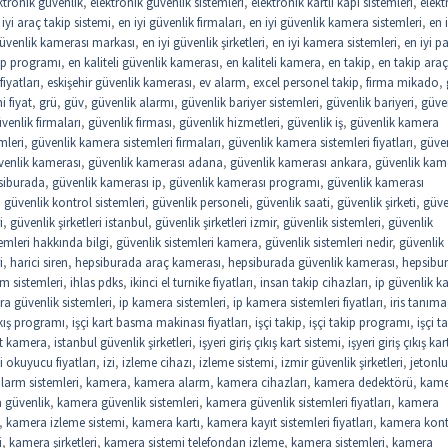
ktronik güvenlik
,
elektronik güvenlik sistemleri
,
elektronik kartlı kapı sistemleri
,
elekt
 iyi araç takip sistemi
,
en iyi güvenlik firmaları
,
en iyi güvenlik kamera sistemleri
,
en i
güvenlik kamerası markası
,
en iyi güvenlik şirketleri
,
en iyi kamera sistemleri
,
en iyi 
kip programı
,
en kaliteli güvenlik kamerası
,
en kaliteli kamera
,
en takip
,
en takip araç
iyatları
,
eskişehir güvenlik kamerası
,
ev alarm
,
excel personel takip
,
firma mikado
,
 fiyat
,
grü
,
güv
,
güvenlik alarmı
,
güvenlik bariyer sistemleri
,
güvenlik bariyeri
,
güve
venlik firmaları
,
güvenlik firması
,
güvenlik hizmetleri
,
güvenlik iş
,
güvenlik kamera
mleri
,
güvenlik kamera sistemleri firmaları
,
güvenlik kamera sistemleri fiyatları
,
güve
venlik kamerası
,
güvenlik kamerası adana
,
güvenlik kamerası ankara
,
güvenlik kam
siburada
,
güvenlik kamerası ip
,
güvenlik kamerası programı
,
güvenlik kamerası
,
güvenlik kontrol sistemleri
,
güvenlik personeli
,
güvenlik saati
,
güvenlik şirketi
,
güve
i
,
güvenlik şirketleri istanbul
,
güvenlik şirketleri izmir
,
güvenlik sistemleri
,
güvenlik
emleri hakkında bilgi
,
güvenlik sistemleri kamera
,
güvenlik sistemleri nedir
,
güvenlik
i
,
harici siren
,
hepsiburada araç kamerası
,
hepsiburada güvenlik kamerası
,
hepsibu
rm sistemleri
,
ihlas pdks
,
ikinci el turnike fiyatları
,
insan takip cihazları
,
ip güvenlik 
a güvenlik sistemleri
,
ip kamera sistemleri
,
ip kamera sistemleri fiyatları
,
iris tanıma
çıkış programı
,
işçi kart basma makinası fiyatları
,
işçi takip
,
işçi takip programı
,
işçi t
st kamera
,
istanbul güvenlik şirketleri
,
işyeri giriş çıkış kart sistemi
,
işyeri giriş çıkış kar
i okuyucu fiyatları
,
izi
,
izleme cihazı
,
izleme sistemi
,
izmir güvenlik şirketleri
,
jetonlu
larm sistemleri
,
kamera
,
kamera alarm
,
kamera cihazları
,
kamera dedektörü
,
kame
 güvenlik
,
kamera güvenlik sistemleri
,
kamera güvenlik sistemleri fiyatları
,
kamera
,
kamera izleme sistemi
,
kamera kartı
,
kamera kayıt sistemleri fiyatları
,
kamera kont
i
,
kamera şirketleri
,
kamera sistemi telefondan izleme
,
kamera sistemleri
,
kamera