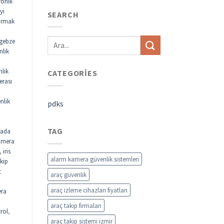
ronik
yi
SEARCH
parmak
gebze
nlik
nlik
CATEGORIES
erası
nlik
pdks
TAG
rada
kamera
,
iris
alarm kamera güvenlik sistemleri
akip
t
araç güvenlik
araç izleme cihazları fiyatları
ra
araç takip firmaları
rol
,
araç takip sistemi izmir