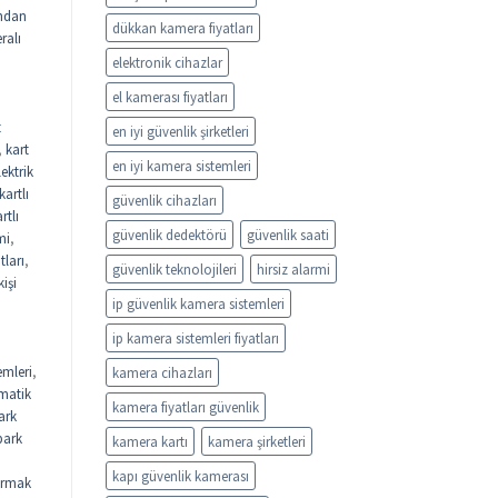
ndan
dükkan kamera fiyatları
ralı
elektronik cihazlar
el kamerası fiyatları
t
en iyi güvenlik şirketleri
,
kart
en iyi kamera sistemleri
lektrik
kartlı
güvenlik cihazları
rtlı
güvenlik dedektörü
güvenlik saati
mi
,
tları
,
güvenlik teknolojileri
hirsiz alarmi
kişi
ip güvenlik kamera sistemleri
ip kamera sistemleri fiyatları
emleri
,
kamera cihazları
matik
kamera fiyatları güvenlik
ark
park
kamera kartı
kamera şirketleri
kapı güvenlik kamerası
rmak