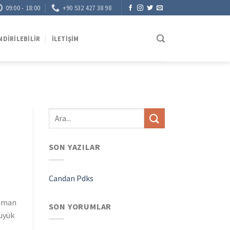
09:00 - 18:00
+90 532 427 38 98
NDIRILEBILIR
İLETIŞIM
SON YAZILAR
Candan Pdks
zaman
SON YORUMLAR
büyük