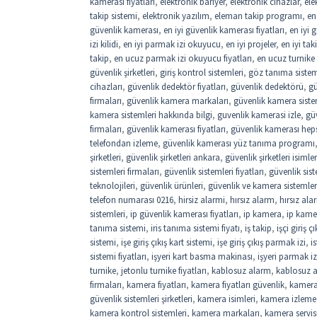
kamerası fiyatları
,
elektronik bariyer
,
elektronik cihazlar
,
ele
takip sistemi
,
elektronik yazılım
,
eleman takip programı
,
en
güvenlik kamerası
,
en iyi güvenlik kamerası fiyatları
,
en iyi 
izi kilidi
,
en iyi parmak izi okuyucu
,
en iyi projeler
,
en iyi ta
takip
,
en ucuz parmak izi okuyucu fiyatları
,
en ucuz turnike f
güvenlik şirketleri
,
giriş kontrol sistemleri
,
göz tanıma sistemi
cihazları
,
güvenlik dedektör fiyatları
,
güvenlik dedektörü
,
gü
firmaları
,
güvenlik kamera markaları
,
güvenlik kamera siste
kamera sistemleri hakkında bilgi
,
guvenlik kamerasi izle
,
gü
firmaları
,
güvenlik kamerası fiyatları
,
güvenlik kamerası hep
telefondan izleme
,
güvenlik kamerası yüz tanıma programı
şirketleri
,
güvenlik şirketleri ankara
,
güvenlik şirketleri isimler
sistemleri firmaları
,
güvenlik sistemleri fiyatları
,
güvenlik sist
teknolojileri
,
güvenlik ürünleri
,
güvenlik ve kamera sistemler
telefon numarası 0216
,
hirsiz alarmi
,
hırsız alarm
,
hırsız ala
sistemleri
,
ip güvenlik kamerası fiyatları
,
ip kamera
,
ip kamer
tanıma sistemi
,
iris tanıma sistemi fiyatı
,
iş takip
,
işçi giriş 
sistemi
,
işe giriş çıkış kart sistemi
,
işe giriş çıkış parmak izi
,
i
sistemi fiyatları
,
işyeri kart basma makinası
,
işyeri parmak iz
turnike
,
jetonlu turnike fiyatları
,
kablosuz alarm
,
kablosuz a
firmaları
,
kamera fiyatları
,
kamera fiyatları güvenlik
,
kamera
güvenlik sistemleri şirketleri
,
kamera isimleri
,
kamera izleme
kamera kontrol sistemleri
,
kamera markaları
,
kamera servis