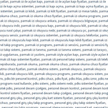
iyatları
,
parmak izi ile açılan kapı
,
parmak izi ile açılan kapı fiyatları
,
parmak izi ile
zi ile kapı açma sistemleri
,
parmak izi kapı açma
,
parmak izi kapı açma fiyatları
,
p
sistemleri
,
parmak izi kilidi
,
parmak izi kilit fiyatları
,
parmak izi mesai takibi
,
parmak
 okuma cihazı
,
parmak izi okuma cihazı fiyatları
,
parmak izi okuma programı
,
parm
ak izi okuyucu
,
parmak izi okuyucu ankara
,
parmak izi okuyucu bilgisayar
,
parmak
i okuyucu indir
,
parmak izi okuyucu kapı
,
parmak izi okuyucu kilit
,
parmak izi oku
ucu nasıl çalışır
,
parmak izi okuyucu nedir
,
parmak izi okuyucu pc
,
parmak izi ok
kuyucu sensör
,
parmak izi okuyucu sistemleri
,
parmak izi okuyucu telefonlar
,
parma
rmak izi okuyuculu kapı kilidi
,
parmak izi okuyuculu kapı kilidi fiyatları
,
parmak izi
nel takip programı
,
parmak izi programı
,
parmak izi sensörü
,
parmak izi sensörü fiy
zi takip sistemi
,
parmak izi tanıma
,
parmak izi tanıma sistemi
,
parmak izi tarayıcı
,
zi uygulaması
,
parmak izi yazılımı
,
parmak iziyle açılan kapı
,
parmak iziyle açılan 
mak izli kapı sistemleri fiyatları
,
parmak izli personel takip sistemi
,
parmak izli telef
hepsiburada
,
parmak okuma
,
parmak okuma cihazı
,
parmak okuma cihazı fiyatlar
tma cihazı fiyatları
,
parmak okutma sistemi
,
parmak okuyucu
,
parmak okuyucu
idi
,
parmak okuyucu kilit
,
parmak okuyucu programı
,
parmak okuyucu sistem
,
pa
ımı
,
pdks btr personel kontrol
,
pdks cihazı
,
pdks fiyat
,
pdks ihlas
,
pdks izmir
,
pdks ne
programı nasıl kullanılır
,
pdks sistemi
,
pdks sistemi nedir
,
pdks sistemleri fiyatları
,
p
otek pdks
,
personel devam çizelgesi
,
personel devam kontrol
,
personel devam kont
ontrol sistemi fiyatları
,
personel devam takip çizelgesi
,
personel devam takip pro
ersonel giriş çıkış
,
personel giriş çıkış kart sistemi fiyatları
,
personel giriş çıkış kontro
 cihazı
,
personel giriş çıkış takip programı
,
personel giriş çıkış takip sistemi fiyatları
,
,
personel izin takip programı
,
personel izleme programı
,
personel kart
,
personel ka