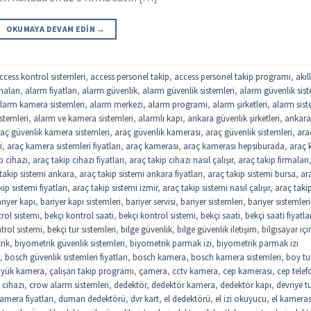
OKUMAYA DEVAM EDIN
→
ccess kontrol sistemleri
,
access personel takip
,
access personel takip programı
,
akıll
maları
,
alarm fiyatları
,
alarm güvenlik
,
alarm güvenlik sistemleri
,
alarm güvenlik sist
larm kamera sistemleri
,
alarm merkezi
,
alarm programı
,
alarm şirketleri
,
alarm sist
stemleri
,
alarm ve kamera sistemleri
,
alarmlı kapı
,
ankara güvenlik şirketleri
,
ankar
aç güvenlik kamera sistemleri
,
araç güvenlik kamerası
,
araç güvenlik sistemleri
,
ara
i
,
araç kamera sistemleri fiyatları
,
araç kamerası
,
araç kamerası hepsiburada
,
araç k
p cihazı
,
araç takip cihazı fiyatları
,
araç takip cihazı nasıl çalışır
,
araç takip firmaları
takip sistemi ankara
,
araç takip sistemi ankara fiyatları
,
araç takip sistemi bursa
,
ar
ip sistemi fiyatları
,
araç takip sistemi izmir
,
araç takip sistemi nasıl çalışır
,
araç taki
riyer kapı
,
bariyer kapı sistemleri
,
bariyer servisi
,
bariyer sistemleri
,
bariyer sistemleri
trol sistemi
,
bekçi kontrol saati
,
bekçi kontrol sistemi
,
bekçi saati
,
bekçi saati fiyatla
trol sistemi
,
bekçi tur sistemleri
,
bilge güvenlik
,
bilge güvenlik iletişim
,
bilgisayar içi
rik
,
biyometrik güvenlik sistemleri
,
biyometrik parmak izi
,
biyometrik parmak izi
,
bosch güvenlik sistemleri fiyatları
,
bosch kamera
,
bosch kamera sistemleri
,
boy tu
yük kamera
,
çalışan takip programı
,
çamera
,
cctv kamera
,
cep kamerası
,
cep tele
 cihazı
,
crow alarm sistemleri
,
dedektör
,
dedektör kamera
,
dedektör kapı
,
devriye t
mera fiyatları
,
duman dedektörü
,
dvr kart
,
el dedektörü
,
el izi okuyucu
,
el kameras