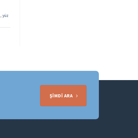
ı
,
yüz
ŞIMDI ARA