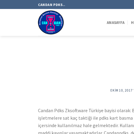
Skip
CANDAN PDKS..
to
content
ANASAYFA
H
EKIM 10, 2017
Candan Pdks Zksoftware Türkiye bayisi olarak: B
işletmelere sat kaç taktiği ile pdks kart basm
içersinde kullanılmaz hale gelmektedir. Kulla
maddi kayıplar yaşamaktadırlar. Candanpdks, de