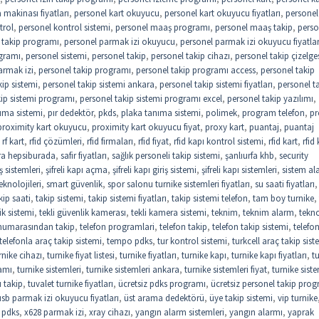
makinası fiyatları
,
personel kart okuyucu
,
personel kart okuyucu fiyatları
,
personel 
trol
,
personel kontrol sistemi
,
personel maaş programı
,
personel maaş takip
,
perso
 takip programı
,
personel parmak izi okuyucu
,
personel parmak izi okuyucu fiyatlar
gramı
,
personel sistemi
,
personel takip
,
personel takip cihazı
,
personel takip çizelge
armak izi
,
personel takip programı
,
personel takip programı access
,
personel takip
kip sistemi
,
personel takip sistemi ankara
,
personel takip sistemi fiyatları
,
personel t
kip sistemi programı
,
personel takip sistemi programı excel
,
personel takip yazılımı
,
ıma sistemi
,
pır dedektör
,
pkds
,
plaka tanıma sistemi
,
polimek
,
program telefon
,
pr
proximity kart okuyucu
,
proximity kart okuyucu fiyat
,
proxy kart
,
puantaj
,
puantaj
,
rf kart
,
rfid çözümleri
,
rfid firmaları
,
rfid fiyat
,
rfid kapı kontrol sistemi
,
rfid kart
,
rfid 
ra hepsiburada
,
safir fiyatları
,
sağlık personeli takip sistemi
,
şanlıurfa khb
,
security
riş sistemleri
,
şifreli kapı açma
,
şifreli kapı giriş sistemi
,
şifreli kapı sistemleri
,
sistem al
eknolojileri
,
smart güvenlik
,
spor salonu turnike sistemleri fiyatları
,
su saati fiyatları
,
kip saati
,
takip sistemi
,
takip sistemi fiyatları
,
takip sistemi telefon
,
tam boy turnike
,
ik sistemi
,
tekli güvenlik kamerası
,
tekli kamera sistemi
,
teknim
,
teknim alarm
,
tekno
 numarasından takip
,
telefon programlari
,
telefon takip
,
telefon takip sistemi
,
telefo
telefonla araç takip sistemi
,
tempo pdks
,
tur kontrol sistemi
,
turkcell araç takip sist
rnike cihazı
,
turnike fiyat listesi
,
turnike fiyatları
,
turnike kapı
,
turnike kapı fiyatları
,
t
amı
,
turnike sistemleri
,
turnike sistemleri ankara
,
turnike sistemleri fiyat
,
turnike siste
 takip
,
tuvalet turnike fiyatları
,
ücretsiz pdks programı
,
ücretsiz personel takip pro
usb parmak izi okuyucu fiyatları
,
üst arama dedektörü
,
üye takip sistemi
,
vip turnike
 pdks
,
x628 parmak izi
,
xray cihazı
,
yangın alarm sistemleri
,
yangın alarmı
,
yaprak