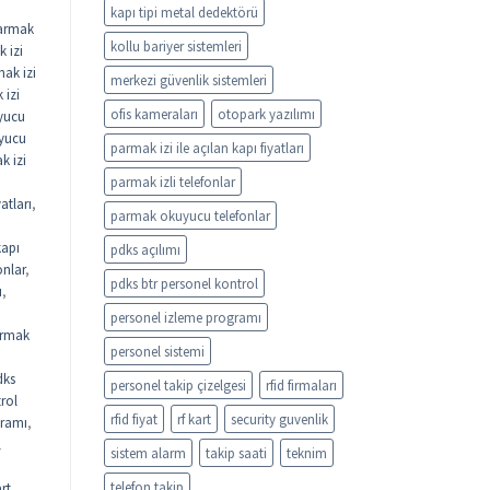
kapı tipi metal dedektörü
armak
kollu bariyer sistemleri
 izi
ak izi
merkezi güvenlik sistemleri
 izi
ofis kameraları
otopark yazılımı
yucu
uyucu
parmak izi ile açılan kapı fiyatları
k izi
parmak izli telefonlar
atları
,
parmak okuyucu telefonlar
kapı
pdks açılımı
onlar
,
pdks btr personel kontrol
ı
,
personel izleme programı
rmak
personel sistemi
dks
personel takip çizelgesi
rfid firmaları
rol
rfid fiyat
rf kart
security guvenlik
gramı
,
l
sistem alarm
takip saati
teknim
telefon takip
rt