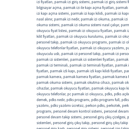
izi fiyatları
,
parmak izi giriş sistemi
,
parmak izi giriş sistemi f
bilgisayar açma
,
parmak izi ile kapı açma fiyatları
,
parmak i
izi kapı açma sistemi
,
parmak izi kapı kilidi
,
parmak izi kapı 
nasıl alınır
,
parmak izi nedir
,
parmak izi okuma
,
parmak izi
okuma sistemi
,
parmak izi okuma sistemi nasıl çalışır
,
parm
okuyucu fiyat listesi
,
parmak izi okuyucu fiyatları
,
parmak iz
kilit fiyatları
,
parmak izi okuyucu kurulumu
,
parmak izi okuy
personel takip
,
parmak izi okuyucu programı
,
parmak izi o
okuyucu telefonlar fiyatları
,
parmak izi okuyucu yazılımı
,
pa
okuyuculu usb
,
parmak izi personel takip
,
parmak izi perso
parmak izi sistemleri
,
parmak izi sistemleri fiyatları
,
parmak i
parmak izi terminali
,
parmak izi terminali fiyatları
,
parmak i
fiyatları
,
parmak izli kapı
,
parmak izli kapı kilidi fiyatları
,
par
parmak kamera
,
parmak kamera fiyatları
,
parmak kamera 
parmak okuma sistemi
,
parmak okutma cihazı
,
parmak oku
cihazlar
,
parmak okuyucu fiyatları
,
parmak okuyucu kapı kil
okuyucu telefonlar
,
pc parmak izi okuyucu
,
pdks
,
pdks açıl
demek
,
pdks nedir
,
pdks programı
,
pdks programı full
,
pdks 
yazılımı
,
pdks yazılımı ücretsiz
,
perkon pdks
,
perkotek
,
perk
programı
,
personel devam kontrol sistemi
,
personel devam k
personel devam takip sistemi
,
personel giriş çikiş çizelgesi
,
p
sistemleri
,
personel giriş çıkış takip
,
personel giriş çıkış takip
personel giriş kartı
,
personel giriş sistemi
,
personel izin takip