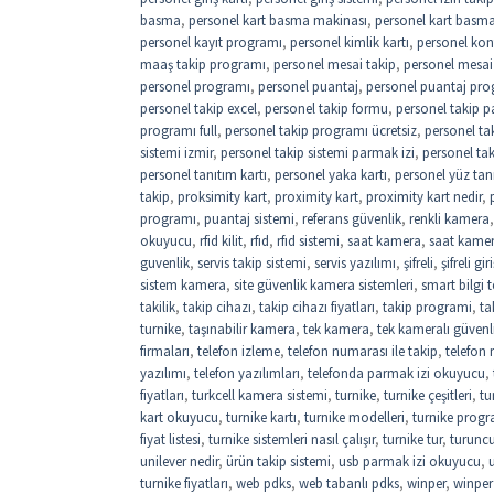
basma
,
personel kart basma makinası
,
personel kart basma 
personel kayıt programı
,
personel kimlik kartı
,
personel kon
maaş takip programı
,
personel mesai takip
,
personel mesai
personel programı
,
personel puantaj
,
personel puantaj pro
personel takip excel
,
personel takip formu
,
personel takip p
programı full
,
personel takip programı ücretsiz
,
personel ta
sistemi izmir
,
personel takip sistemi parmak izi
,
personel ta
personel tanıtım kartı
,
personel yaka kartı
,
personel yüz tan
takip
,
proksimity kart
,
proximity kart
,
proximity kart nedir
,
programı
,
puantaj sistemi
,
referans güvenlik
,
renkli kamera
okuyucu
,
rfid kilit
,
rfıd
,
rfıd sistemi
,
saat kamera
,
saat kame
guvenlik
,
servis takip sistemi
,
servis yazılımı
,
şifreli
,
şifreli gi
sistem kamera
,
site güvenlik kamera sistemleri
,
smart bilgi t
takilik
,
takip cihazı
,
takip cihazı fiyatları
,
takip programi
,
ta
turnike
,
taşınabilir kamera
,
tek kamera
,
tek kameralı güvenl
firmaları
,
telefon izleme
,
telefon numarası ile takip
,
telefon
yazılımı
,
telefon yazılımları
,
telefonda parmak izi okuyucu
,
fiyatları
,
turkcell kamera sistemi
,
turnike
,
turnike çeşitleri
,
tu
kart okuyucu
,
turnike kartı
,
turnike modelleri
,
turnike progr
fiyat listesi
,
turnike sistemleri nasıl çalışır
,
turnike tur
,
turuncu
unilever nedir
,
ürün takip sistemi
,
usb parmak izi okuyucu
,
turnike fiyatları
,
web pdks
,
web tabanlı pdks
,
winper
,
winper