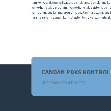
turnike
,
yaprak turnike fiyatları
,
yemekhane
,
yemekhane kon
yemekhane takip programı
,
yemekhane takip sistemi
,
yemek
kameraları
,
yüz tanıma programı
,
yüz tanıma sistemi
,
yüz t
tarama sistemi
,
zaman kontrol sistemleri
,
ziyaretçi kartı
,
zk
CANDAN PDKS KONTROL 
HER ZAMAN TAM KONTROL