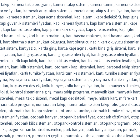
 takip
,
kamera takip programı
,
kamera takip sistemi
,
kamera tamiri
,
kamera telefo
r ve fiyatları
,
kameralı araç takip sistemi
,
kameralı araç takip sistemi fiyatları
,
kame
ası
,
kamere sistemleri
,
kapı açma sistemleri
,
kapı alarmı
,
kapı dedektörü
,
kapı giriş
kapı güvenlik sistemleri fiyatları
,
kapı kamera fiyatları
,
kapı kamera sistemleri
,
kapı
u
,
kapı kontrol sistemleri
,
kapı parmak izi okuyucu
,
kapı şifre sistemleri
,
kapı şifre
art basma cihazı
,
kart basma makinası
,
kart basma makinesi
,
kart basma saati
,
kar
i
,
kart okutma sistemleri
,
kart okuyucu
,
kart okuyucu nedir
,
kart okuyucu sistemleri
kart sistem
,
kart yazıcı
,
kartla giriş
,
kartla kapı açma
,
kartlı bina giriş sistemi
,
kartlı e
i fiyatları
,
kartlı giriş sistemi
,
kartlı giriş sistemleri fiyat
,
kartlı giriş sistemleri fiyatları
,
temleri
,
kartlı kapı kilidi
,
kartlı kapı kilit sistemleri
,
kartlı kapı kilit sistemleri fiyatları
,
ka
yatları
,
kartlı kilit sistemleri
,
kartlı otomatik kapı sistemleri
,
kartlı personel takip siste
eri fiyatları
,
kartlı turnike fiyatları
,
kartlı turnike sistemleri
,
kartlı turnike sistemleri fiya
sayma
,
kişi sayma cihazı fiyatları
,
kişi sayma sistemleri
,
kişi sayma sistemleri fiyatları
,
atları
,
koç sistem destek
,
kollu bariyer
,
kollu bariyer fiyatları
,
kollu bariyer sistemleri
,
lojisi
,
kontrol sistemlerine giriş
,
maaş takip programı
,
manyetik kart
,
manyetik kart
stemleri
,
mesai takip sistemi
,
metal kapı dedektörü
,
meye
,
mifare kart
,
mifare kart
ara takip programı
,
numaradan takip
,
numaradan telefon takip
,
ofis güvenlik sist
leri
,
otomatik kartlı kapı sistemleri
,
otomatik turnike
,
otomatik turnike cihazı
,
oto
stemleri fiyatları
,
otopark bariyeri
,
otopark bariyeri fiyat
,
otopark çözümleri
,
otop
stemleri
,
otopark kilit sistemleri
,
otopark kontrol sistemleri
,
otopark programı
,
oto
nike
,
özgür zaman kontrol sistemleri
,
park bariyeri
,
park bariyeri fiyatları
,
parmak
,
asmak
,
parmak izi
,
parmak izi çeşitleri
,
parmak izi cihazı
,
parmak izi cihazı fiyat
,
pa