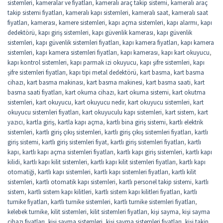
sistemleri
,
kameralar ve fiyatları
,
kameralı araç takip sistemi
,
kameralı araç
takip sistemi fiyatları
,
kameralı kapı sistemleri
,
kameralı saat
,
kameralı saat
fiyatları
,
kamerası
,
kamere sistemleri
,
kapı açma sistemleri
,
kapı alarmı
,
kapı
dedektörü
,
kapı giriş sistemleri
,
kapı güvenlik kamerası
,
kapı güvenlik
sistemleri
,
kapı güvenlik sistemleri fiyatları
,
kapı kamera fiyatları
,
kapı kamera
sistemleri
,
kapı kamera sistemleri fiyatları
,
kapı kamerası
,
kapı kart okuyucu
,
kapı kontrol sistemleri
,
kapı parmak izi okuyucu
,
kapı şifre sistemleri
,
kapı
şifre sistemleri fiyatları
,
kapı tipi metal dedektörü
,
kart basma
,
kart basma
cihazı
,
kart basma makinası
,
kart basma makinesi
,
kart basma saati
,
kart
basma saati fiyatları
,
kart okuma cihazı
,
kart okuma sistemi
,
kart okutma
sistemleri
,
kart okuyucu
,
kart okuyucu nedir
,
kart okuyucu sistemleri
,
kart
okuyucu sistemleri fiyatları
,
kart okuyuculu kapı sistemleri
,
kart sistem
,
kart
yazıcı
,
kartla giriş
,
kartla kapı açma
,
kartlı bina giriş sistemi
,
kartlı elektrik
sistemleri
,
kartlı giriş çıkış sistemleri
,
kartlı giriş çıkış sistemleri fiyatları
,
kartlı
giriş sistemi
,
kartlı giriş sistemleri fiyat
,
kartlı giriş sistemleri fiyatları
,
kartlı
kapı
,
kartlı kapı açma sistemleri fiyatları
,
kartlı kapı giriş sistemleri
,
kartlı kapı
kilidi
,
kartlı kapı kilit sistemleri
,
kartlı kapı kilit sistemleri fiyatları
,
kartlı kapı
otomatiği
,
kartlı kapı sistemleri
,
kartlı kapı sistemleri fiyatları
,
kartlı kilit
sistemleri
,
kartlı otomatik kapı sistemleri
,
kartlı personel takip sistemi
,
kartlı
sistem
,
kartlı sistem kapı kilitleri
,
kartlı sistem kapı kilitleri fiyatları
,
kartlı
turnike fiyatları
,
kartlı turnike sistemleri
,
kartlı turnike sistemleri fiyatları
,
kelebek turnike
,
kilit sistemleri
,
kilit sistemleri fiyatları
,
kişi sayma
,
kişi sayma
cihazı fiyatları
,
kişi sayma sistemleri
,
kişi sayma sistemleri fiyatları
,
kişi takip
,