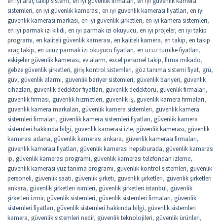
en iyi araç takip sistemi
,
en iyi güvenlik firmaları
,
en iyi güvenlik kamera
sistemleri
,
en iyi güvenlik kamerası
,
en iyi güvenlik kamerası fiyatları
,
en iyi
güvenlik kamerası markası
,
en iyi güvenlik şirketleri
,
en iyi kamera sistemleri
,
en iyi parmak izi kilidi
,
en iyi parmak izi okuyucu
,
en iyi projeler
,
en iyi takip
programı
,
en kaliteli güvenlik kamerası
,
en kaliteli kamera
,
en takip
,
en takip
araç takip
,
en ucuz parmak izi okuyucu fiyatları
,
en ucuz turnike fiyatları
,
eskişehir güvenlik kamerası
,
ev alarm
,
excel personel takip
,
firma mikado
,
gebze güvenlik şirketleri
,
giriş kontrol sistemleri
,
göz tanıma sistemi fiyat
,
grü
,
güv
,
güvenlik alarmı
,
güvenlik bariyer sistemleri
,
güvenlik bariyeri
,
güvenlik
cihazları
,
güvenlik dedektör fiyatları
,
güvenlik dedektörü
,
güvenlik firmaları
,
güvenlik firması
,
güvenlik hizmetleri
,
güvenlik iş
,
güvenlik kamera firmaları
,
güvenlik kamera markaları
,
güvenlik kamera sistemleri
,
güvenlik kamera
sistemleri firmaları
,
güvenlik kamera sistemleri fiyatları
,
güvenlik kamera
sistemleri hakkında bilgi
,
guvenlik kamerasi izle
,
güvenlik kamerası
,
güvenlik
kamerası adana
,
güvenlik kamerası ankara
,
güvenlik kamerası firmaları
,
güvenlik kamerası fiyatları
,
güvenlik kamerası hepsiburada
,
güvenlik kamerası
ip
,
güvenlik kamerası programı
,
güvenlik kamerası telefondan izleme
,
güvenlik kamerası yüz tanıma programı
,
güvenlik kontrol sistemleri
,
güvenlik
personeli
,
güvenlik saati
,
güvenlik şirketi
,
güvenlik şirketleri
,
güvenlik şirketleri
ankara
,
güvenlik şirketleri isimleri
,
güvenlik şirketleri istanbul
,
güvenlik
şirketleri izmir
,
güvenlik sistemleri
,
güvenlik sistemleri firmaları
,
güvenlik
sistemleri fiyatları
,
güvenlik sistemleri hakkında bilgi
,
güvenlik sistemleri
kamera
,
güvenlik sistemleri nedir
,
güvenlik teknolojileri
,
güvenlik ürünleri
,