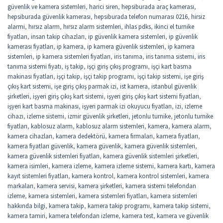
güvenlik ve kamera sistemleri
,
harici siren
,
hepsiburada araç kamerası
,
hepsiburada güvenlik kamerası
,
hepsiburada telefon numarası 0216
,
hirsiz
alarmi
,
hırsız alarm
,
hırsız alarm sistemleri
,
ihlas pdks
,
ikinci el turnike
fiyatları
,
insan takip cihazları
,
ip güvenlik kamera sistemleri
,
ip güvenlik
kamerası fiyatları
,
ip kamera
,
ip kamera güvenlik sistemleri
,
ip kamera
sistemleri
,
ip kamera sistemleri fiyatları
,
iris tanıma
,
iris tanıma sistemi
,
iris
tanıma sistemi fiyatı
,
iş takip
,
işçi giriş çıkış programı
,
işçi kart basma
makinası fiyatları
,
işçi takip
,
işçi takip programı
,
işçi takip sistemi
,
işe giriş
çıkış kart sistemi
,
işe giriş çıkış parmak izi
,
ist kamera
,
istanbul güvenlik
şirketleri
,
işyeri giriş çıkış kart sistemi
,
işyeri giriş çıkış kart sistemi fiyatları
,
işyeri kart basma makinası
,
işyeri parmak izi okuyucu fiyatları
,
izi
,
izleme
cihazı
,
izleme sistemi
,
izmir güvenlik şirketleri
,
jetonlu turnike
,
jetonlu turnike
fiyatları
,
kablosuz alarm
,
kablosuz alarm sistemleri
,
kamera
,
kamera alarm
,
kamera cihazları
,
kamera dedektörü
,
kamera firmaları
,
kamera fiyatları
,
kamera fiyatları güvenlik
,
kamera güvenlik
,
kamera güvenlik sistemleri
,
kamera güvenlik sistemleri fiyatları
,
kamera güvenlik sistemleri şirketleri
,
kamera isimleri
,
kamera izleme
,
kamera izleme sistemi
,
kamera kartı
,
kamera
kayıt sistemleri fiyatları
,
kamera kontrol
,
kamera kontrol sistemleri
,
kamera
markaları
,
kamera servisi
,
kamera şirketleri
,
kamera sistemi telefondan
izleme
,
kamera sistemleri
,
kamera sistemleri fiyatları
,
kamera sistemleri
hakkında bilgi
,
kamera takip
,
kamera takip programı
,
kamera takip sistemi
,
kamera tamiri
,
kamera telefondan izleme
,
kamera test
,
kamera ve güvenlik