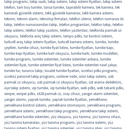
takip programi
,
takip saati
,
takip sistemi
,
takip sistemi fiyatları
,
takip sistemi
telefon
,
tam boy turnike
,
tansa turnike
,
taşınabilir kamera
,
tek kamera
,
tek
kameralı güvenlik sistemi
,
tekli güvenlik kamerası
,
tekli kamera sistemi
,
teknim
,
teknim alarm
,
teknoloji firmaları
,
telefon izleme
,
telefon numarası ile
takip
,
telefon numarasından takip
,
telefon programlari
,
telefon takip
,
telefon
takip sistemi
,
telefon takip yazılımı
,
telefon yazılımları
,
telefonda parmak izi
okuyucu
,
telefonla araç takip sistemi
,
tempo pdks
,
tur kontrol sistemi
,
turkcell araç takip sistemi fiyatları
,
turkcell kamera sistemi
,
turnike
,
turnike
çeşitleri
,
turnike cihazı
,
turnike fiyat listesi
,
turnike fiyatları
,
turnike kapı
,
turnike kapı fiyatları
,
turnike kart okuyucu
,
turnike kartı
,
turnike modelleri
,
turnike programı
,
turnike sistemleri
,
turnike sistemleri ankara
,
turnike
sistemleri fiyat
,
turnike sistemleri fiyat listesi
,
turnike sistemleri nasıl çalışır
,
turnike tur
,
turuncu takip
,
tuvalet turnike fiyatları
,
ücretsiz pdks programı
,
ücretsiz personel takip programı
,
unilever nedir
,
ürün takip sistemi
,
usb
parmak izi okuyucu
,
usb parmak izi okuyucu fiyatları
,
üst arama dedektörü
,
üye takip sistemi
,
vip turnike
,
vip turnike fiyatları
,
web pdks
,
web tabanlı pdks
,
winper
,
winper pdks
,
x628 parmak izi
,
xray cihazı
,
yangın alarm sistemleri
,
yangın alarmı
,
yaprak turnike
,
yaprak turnike fiyatları
,
yemekhane
,
yemekhane kontrol sistemi
,
yemekhane otomasyon
,
yemekhane programı
,
yemekhane sistemi
,
yemekhane takip programı
,
yemekhane takip sistemi
,
yemekhane turnike sistemleri
,
yüz okuyucu
,
yüz tanıma
,
yüz tanıma cihazı
,
yüz tanıma kameraları
,
yüz tanıma programı
,
yüz tanıma sistemi
,
yüz
tanıma sistemi fiyatları
,
yüz tanıma sistemleri
,
yüz tanıma sitesi
,
yüz tanıma