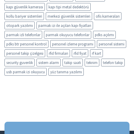
kapı güvenlik kamerası
kapı tipi metal dedektörü
kollu bariyer sistemleri
merkezi güvenlik sistemleri
ofis kameraları
otopark yazılımı
parmak izi ile açılan kapı fiyatları
parmak izli telefonlar
parmak okuyucu telefonlar
pdks açılımı
pdks btr personel kontrol
personel izleme programı
personel sistemi
personel takip çizelgesi
rfid firmaları
rfid fiyat
rf kart
security guvenlik
sistem alarm
takip saati
teknim
telefon takip
usb parmak izi okuyucu
yüz tanıma yazılımı