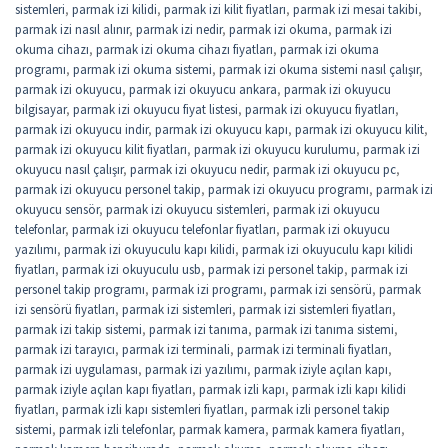
sistemleri
,
parmak izi kilidi
,
parmak izi kilit fiyatları
,
parmak izi mesai takibi
,
parmak izi nasıl alınır
,
parmak izi nedir
,
parmak izi okuma
,
parmak izi
okuma cihazı
,
parmak izi okuma cihazı fiyatları
,
parmak izi okuma
programı
,
parmak izi okuma sistemi
,
parmak izi okuma sistemi nasıl çalışır
,
parmak izi okuyucu
,
parmak izi okuyucu ankara
,
parmak izi okuyucu
bilgisayar
,
parmak izi okuyucu fiyat listesi
,
parmak izi okuyucu fiyatları
,
parmak izi okuyucu indir
,
parmak izi okuyucu kapı
,
parmak izi okuyucu kilit
,
parmak izi okuyucu kilit fiyatları
,
parmak izi okuyucu kurulumu
,
parmak izi
okuyucu nasıl çalışır
,
parmak izi okuyucu nedir
,
parmak izi okuyucu pc
,
parmak izi okuyucu personel takip
,
parmak izi okuyucu programı
,
parmak izi
okuyucu sensör
,
parmak izi okuyucu sistemleri
,
parmak izi okuyucu
telefonlar
,
parmak izi okuyucu telefonlar fiyatları
,
parmak izi okuyucu
yazılımı
,
parmak izi okuyuculu kapı kilidi
,
parmak izi okuyuculu kapı kilidi
fiyatları
,
parmak izi okuyuculu usb
,
parmak izi personel takip
,
parmak izi
personel takip programı
,
parmak izi programı
,
parmak izi sensörü
,
parmak
izi sensörü fiyatları
,
parmak izi sistemleri
,
parmak izi sistemleri fiyatları
,
parmak izi takip sistemi
,
parmak izi tanıma
,
parmak izi tanıma sistemi
,
parmak izi tarayıcı
,
parmak izi terminali
,
parmak izi terminali fiyatları
,
parmak izi uygulaması
,
parmak izi yazılımı
,
parmak iziyle açılan kapı
,
parmak iziyle açılan kapı fiyatları
,
parmak izli kapı
,
parmak izli kapı kilidi
fiyatları
,
parmak izli kapı sistemleri fiyatları
,
parmak izli personel takip
sistemi
,
parmak izli telefonlar
,
parmak kamera
,
parmak kamera fiyatları
,