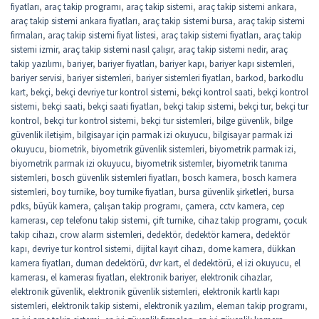
fiyatları
,
araç takip programı
,
araç takip sistemi
,
araç takip sistemi ankara
,
araç takip sistemi ankara fiyatları
,
araç takip sistemi bursa
,
araç takip sistemi
firmaları
,
araç takip sistemi fiyat listesi
,
araç takip sistemi fiyatları
,
araç takip
sistemi izmir
,
araç takip sistemi nasıl çalışır
,
araç takip sistemi nedir
,
araç
takip yazılımı
,
bariyer
,
bariyer fiyatları
,
bariyer kapı
,
bariyer kapı sistemleri
,
bariyer servisi
,
bariyer sistemleri
,
bariyer sistemleri fiyatları
,
barkod
,
barkodlu
kart
,
bekçi
,
bekçi devriye tur kontrol sistemi
,
bekçi kontrol saati
,
bekçi kontrol
sistemi
,
bekçi saati
,
bekçi saati fiyatları
,
bekçi takip sistemi
,
bekçi tur
,
bekçi tur
kontrol
,
bekçi tur kontrol sistemi
,
bekçi tur sistemleri
,
bilge güvenlik
,
bilge
güvenlik iletişim
,
bilgisayar için parmak izi okuyucu
,
bilgisayar parmak izi
okuyucu
,
biometrik
,
biyometrik güvenlik sistemleri
,
biyometrik parmak izi
,
biyometrik parmak izi okuyucu
,
biyometrik sistemler
,
biyometrik tanıma
sistemleri
,
bosch güvenlik sistemleri fiyatları
,
bosch kamera
,
bosch kamera
sistemleri
,
boy turnike
,
boy turnike fiyatları
,
bursa güvenlik şirketleri
,
bursa
pdks
,
büyük kamera
,
çalışan takip programı
,
çamera
,
cctv kamera
,
cep
kamerası
,
cep telefonu takip sistemi
,
çift turnike
,
cihaz takip programı
,
çocuk
takip cihazı
,
crow alarm sistemleri
,
dedektör
,
dedektör kamera
,
dedektör
kapı
,
devriye tur kontrol sistemi
,
dijital kayıt cihazı
,
dome kamera
,
dükkan
kamera fiyatları
,
duman dedektörü
,
dvr kart
,
el dedektörü
,
el izi okuyucu
,
el
kamerası
,
el kamerası fiyatları
,
elektronik bariyer
,
elektronik cihazlar
,
elektronik güvenlik
,
elektronik güvenlik sistemleri
,
elektronik kartlı kapı
sistemleri
,
elektronik takip sistemi
,
elektronik yazılım
,
eleman takip programı
,