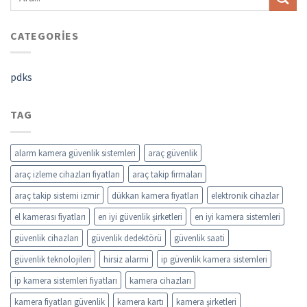
CATEGORIES
pdks
TAG
alarm kamera güvenlik sistemleri
araç güvenlik
araç izleme cihazları fiyatları
araç takip firmaları
araç takip sistemi izmir
dükkan kamera fiyatları
elektronik cihazlar
el kamerası fiyatları
en iyi güvenlik şirketleri
en iyi kamera sistemleri
güvenlik cihazları
güvenlik dedektörü
güvenlik saati
güvenlik teknolojileri
hirsiz alarmi
ip güvenlik kamera sistemleri
ip kamera sistemleri fiyatları
kamera cihazları
kamera fiyatları güvenlik
kamera kartı
kamera şirketleri