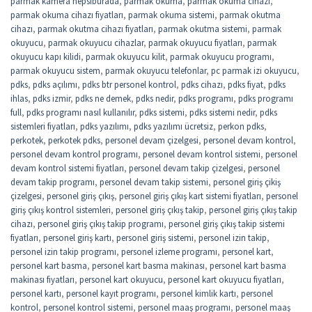
parmak kamera hepsiburada
,
parmak okuma
,
parmak okuma cihazı
,
parmak okuma cihazı fiyatları
,
parmak okuma sistemi
,
parmak okutma
cihazı
,
parmak okutma cihazı fiyatları
,
parmak okutma sistemi
,
parmak
okuyucu
,
parmak okuyucu cihazlar
,
parmak okuyucu fiyatları
,
parmak
okuyucu kapı kilidi
,
parmak okuyucu kilit
,
parmak okuyucu programı
,
parmak okuyucu sistem
,
parmak okuyucu telefonlar
,
pc parmak izi okuyucu
,
pdks
,
pdks açılımı
,
pdks btr personel kontrol
,
pdks cihazı
,
pdks fiyat
,
pdks
ihlas
,
pdks izmir
,
pdks ne demek
,
pdks nedir
,
pdks programı
,
pdks programı
full
,
pdks programı nasıl kullanılır
,
pdks sistemi
,
pdks sistemi nedir
,
pdks
sistemleri fiyatları
,
pdks yazılımı
,
pdks yazılımı ücretsiz
,
perkon pdks
,
perkotek
,
perkotek pdks
,
personel devam çizelgesi
,
personel devam kontrol
,
personel devam kontrol programı
,
personel devam kontrol sistemi
,
personel
devam kontrol sistemi fiyatları
,
personel devam takip çizelgesi
,
personel
devam takip programı
,
personel devam takip sistemi
,
personel giriş çikiş
çizelgesi
,
personel giriş çıkış
,
personel giriş çıkış kart sistemi fiyatları
,
personel
giriş çıkış kontrol sistemleri
,
personel giriş çıkış takip
,
personel giriş çıkış takip
cihazı
,
personel giriş çıkış takip programı
,
personel giriş çıkış takip sistemi
fiyatları
,
personel giriş kartı
,
personel giriş sistemi
,
personel izin takip
,
personel izin takip programı
,
personel izleme programı
,
personel kart
,
personel kart basma
,
personel kart basma makinası
,
personel kart basma
makinası fiyatları
,
personel kart okuyucu
,
personel kart okuyucu fiyatları
,
personel kartı
,
personel kayıt programı
,
personel kimlik kartı
,
personel
kontrol
,
personel kontrol sistemi
,
personel maaş programı
,
personel maaş