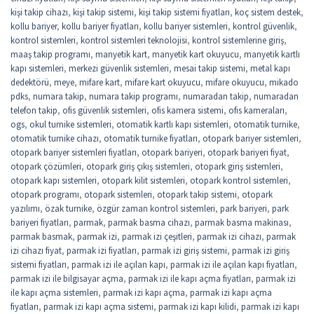
kişi takip cihazı
,
kişi takip sistemi
,
kişi takip sistemi fiyatları
,
koç sistem destek
,
kollu bariyer
,
kollu bariyer fiyatları
,
kollu bariyer sistemleri
,
kontrol güvenlik
,
kontrol sistemleri
,
kontrol sistemleri teknolojisi
,
kontrol sistemlerine giriş
,
maaş takip programı
,
manyetik kart
,
manyetik kart okuyucu
,
manyetik kartlı
kapı sistemleri
,
merkezi güvenlik sistemleri
,
mesai takip sistemi
,
metal kapı
dedektörü
,
meye
,
mifare kart
,
mifare kart okuyucu
,
mifare okuyucu
,
mikado
pdks
,
numara takip
,
numara takip programı
,
numaradan takip
,
numaradan
telefon takip
,
ofis güvenlik sistemleri
,
ofis kamera sistemi
,
ofis kameraları
,
ogs
,
okul turnike sistemleri
,
otomatik kartlı kapı sistemleri
,
otomatik turnike
,
otomatik turnike cihazı
,
otomatik turnike fiyatları
,
otopark bariyer sistemleri
,
otopark bariyer sistemleri fiyatları
,
otopark bariyeri
,
otopark bariyeri fiyat
,
otopark çözümleri
,
otopark giriş çıkış sistemleri
,
otopark giriş sistemleri
,
otopark kapı sistemleri
,
otopark kilit sistemleri
,
otopark kontrol sistemleri
,
otopark programı
,
otopark sistemleri
,
otopark takip sistemi
,
otopark
yazılımı
,
özak turnike
,
özgür zaman kontrol sistemleri
,
park bariyeri
,
park
bariyeri fiyatları
,
parmak
,
parmak basma cihazı
,
parmak basma makinası
,
parmak basmak
,
parmak izi
,
parmak izi çeşitleri
,
parmak izi cihazı
,
parmak
izi cihazı fiyat
,
parmak izi fiyatları
,
parmak izi giriş sistemi
,
parmak izi giriş
sistemi fiyatları
,
parmak izi ile açılan kapı
,
parmak izi ile açılan kapı fiyatları
,
parmak izi ile bilgisayar açma
,
parmak izi ile kapı açma fiyatları
,
parmak izi
ile kapı açma sistemleri
,
parmak izi kapı açma
,
parmak izi kapı açma
fiyatları
,
parmak izi kapı açma sistemi
,
parmak izi kapı kilidi
,
parmak izi kapı