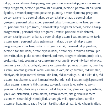
takip
,
personel maaş takip programı
,
personel mesai takip
,
personel mesai
takip programı
,
personel parmak izi okuyucu
,
personel parmak izi okuyucu
fiyatları
,
personel programı
,
personel puantaj
,
personel puantaj programı
,
personel sistemi
,
personel takip
,
personel takip cihazı
,
personel takip
çizelgesi
,
personel takip excel
,
personel takip formu
,
personel takip parmak
izi
,
personel takip programı
,
personel takip programı access
,
personel takip
programı full
,
personel takip programı ücretsiz
,
personel takip sistemi
,
personel takip sistemi ankara
,
personel takip sistemi fiyatları
,
personel takip
sistemi izmir
,
personel takip sistemi parmak izi
,
personel takip sistemi
programı
,
personel takip sistemi programı excel
,
personel takip yazılımı
,
personel tanıtım kartı
,
personel yaka kartı
,
personel yüz tanıma sistemi
,
pır
dedektör
,
pkds
,
plaka tanıma sistemi
,
polimek
,
program telefon
,
proje takip
,
proksimity kart
,
proximity kart
,
proximity kart nedir
,
proximity kart okuyucu
,
proximity kart okuyucu fiyat
,
proxy kart
,
puantaj
,
puantaj programı
,
puantaj
sistemi
,
referans güvenlik
,
renkli kamera
,
rf kart
,
rfid çözümleri
,
rfid firmaları
,
rfid fiyat
,
rfid kapı kontrol sistemi
,
rfid kart
,
rfid kart okuyucu
,
rfid kilit
,
rfıd
,
rfıd
sistemi
,
saat kamera
,
saat kamera hepsiburada
,
safir fiyatları
,
sağlık personeli
takip sistemi
,
şanlıurfa khb
,
security guvenlik
,
servis takip sistemi
,
servis
yazılımı
,
şifreli
,
şifreli giriş sistemleri
,
şifreli kapı açma
,
şifreli kapı giriş sistemi
,
şifreli kapı sistemleri
,
sistem alarm
,
sistem kamera
,
site güvenlik kamera
sistemleri
,
smart bilgi teknolojileri
,
smart güvenlik
,
spor salonu turnike
sistemleri fiyatları
,
su saati fiyatları
,
takilik
,
takip cihazı
,
takip cihazı fiyatları
,