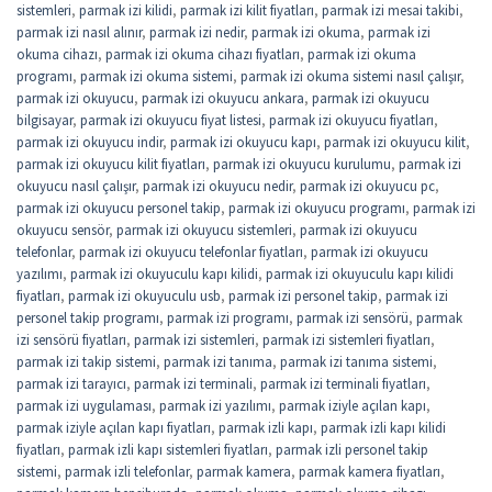
sistemleri
,
parmak izi kilidi
,
parmak izi kilit fiyatları
,
parmak izi mesai takibi
,
parmak izi nasıl alınır
,
parmak izi nedir
,
parmak izi okuma
,
parmak izi
okuma cihazı
,
parmak izi okuma cihazı fiyatları
,
parmak izi okuma
programı
,
parmak izi okuma sistemi
,
parmak izi okuma sistemi nasıl çalışır
,
parmak izi okuyucu
,
parmak izi okuyucu ankara
,
parmak izi okuyucu
bilgisayar
,
parmak izi okuyucu fiyat listesi
,
parmak izi okuyucu fiyatları
,
parmak izi okuyucu indir
,
parmak izi okuyucu kapı
,
parmak izi okuyucu kilit
,
parmak izi okuyucu kilit fiyatları
,
parmak izi okuyucu kurulumu
,
parmak izi
okuyucu nasıl çalışır
,
parmak izi okuyucu nedir
,
parmak izi okuyucu pc
,
parmak izi okuyucu personel takip
,
parmak izi okuyucu programı
,
parmak izi
okuyucu sensör
,
parmak izi okuyucu sistemleri
,
parmak izi okuyucu
telefonlar
,
parmak izi okuyucu telefonlar fiyatları
,
parmak izi okuyucu
yazılımı
,
parmak izi okuyuculu kapı kilidi
,
parmak izi okuyuculu kapı kilidi
fiyatları
,
parmak izi okuyuculu usb
,
parmak izi personel takip
,
parmak izi
personel takip programı
,
parmak izi programı
,
parmak izi sensörü
,
parmak
izi sensörü fiyatları
,
parmak izi sistemleri
,
parmak izi sistemleri fiyatları
,
parmak izi takip sistemi
,
parmak izi tanıma
,
parmak izi tanıma sistemi
,
parmak izi tarayıcı
,
parmak izi terminali
,
parmak izi terminali fiyatları
,
parmak izi uygulaması
,
parmak izi yazılımı
,
parmak iziyle açılan kapı
,
parmak iziyle açılan kapı fiyatları
,
parmak izli kapı
,
parmak izli kapı kilidi
fiyatları
,
parmak izli kapı sistemleri fiyatları
,
parmak izli personel takip
sistemi
,
parmak izli telefonlar
,
parmak kamera
,
parmak kamera fiyatları
,