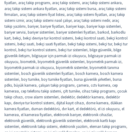
fiyatları
,
araç takip programı
,
araç takip sistemi
,
araç takip sistemi ankara
,
araç takip sistemi ankara fiyatları
,
araç takip sistemi bursa
,
araç takip sistemi
firmaları
,
araç takip sistemi fiyat listesi
,
araç takip sistemi fiyatları
,
araç takip
sistemi izmir
,
araç takip sistemi nasıl çalışır
,
araç takip sistemi nedir
,
araç
takip yazılımı
,
bariyer
,
bariyer fiyatları
,
bariyer kapı
,
bariyer kapı sistemleri
,
bariyer servisi
,
bariyer sistemleri
,
bariyer sistemleri fiyatları
,
barkod
,
barkodlu
kart
,
bekçi
,
bekçi devriye tur kontrol sistemi
,
bekçi kontrol saati
,
bekçi kontrol
sistemi
,
bekçi saati
,
bekçi saati fiyatları
,
bekçi takip sistemi
,
bekçi tur
,
bekçi tur
kontrol
,
bekçi tur kontrol sistemi
,
bekçi tur sistemleri
,
bilge güvenlik
,
bilge
güvenlik iletişim
,
bilgisayar için parmak izi okuyucu
,
bilgisayar parmak izi
okuyucu
,
biometrik
,
biyometrik güvenlik sistemleri
,
biyometrik parmak izi
,
biyometrik parmak izi okuyucu
,
biyometrik sistemler
,
biyometrik tanıma
sistemleri
,
bosch güvenlik sistemleri fiyatları
,
bosch kamera
,
bosch kamera
sistemleri
,
boy turnike
,
boy turnike fiyatları
,
bursa güvenlik şirketleri
,
bursa
pdks
,
büyük kamera
,
çalışan takip programı
,
çamera
,
cctv kamera
,
cep
kamerası
,
cep telefonu takip sistemi
,
çift turnike
,
cihaz takip programı
,
çocuk
takip cihazı
,
crow alarm sistemleri
,
dedektör
,
dedektör kamera
,
dedektör
kapı
,
devriye tur kontrol sistemi
,
dijital kayıt cihazı
,
dome kamera
,
dükkan
kamera fiyatları
,
duman dedektörü
,
dvr kart
,
el dedektörü
,
el izi okuyucu
,
el
kamerası
,
el kamerası fiyatları
,
elektronik bariyer
,
elektronik cihazlar
,
elektronik güvenlik
,
elektronik güvenlik sistemleri
,
elektronik kartlı kapı
sistemleri
,
elektronik takip sistemi
,
elektronik yazılım
,
eleman takip programı
,