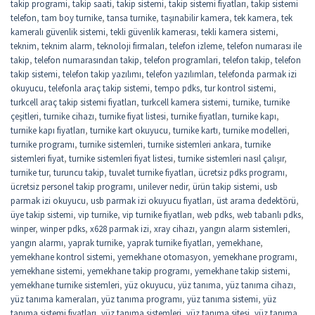
takip programi
,
takip saati
,
takip sistemi
,
takip sistemi fiyatları
,
takip sistemi
telefon
,
tam boy turnike
,
tansa turnike
,
taşınabilir kamera
,
tek kamera
,
tek
kameralı güvenlik sistemi
,
tekli güvenlik kamerası
,
tekli kamera sistemi
,
teknim
,
teknim alarm
,
teknoloji firmaları
,
telefon izleme
,
telefon numarası ile
takip
,
telefon numarasından takip
,
telefon programlari
,
telefon takip
,
telefon
takip sistemi
,
telefon takip yazılımı
,
telefon yazılımları
,
telefonda parmak izi
okuyucu
,
telefonla araç takip sistemi
,
tempo pdks
,
tur kontrol sistemi
,
turkcell araç takip sistemi fiyatları
,
turkcell kamera sistemi
,
turnike
,
turnike
çeşitleri
,
turnike cihazı
,
turnike fiyat listesi
,
turnike fiyatları
,
turnike kapı
,
turnike kapı fiyatları
,
turnike kart okuyucu
,
turnike kartı
,
turnike modelleri
,
turnike programı
,
turnike sistemleri
,
turnike sistemleri ankara
,
turnike
sistemleri fiyat
,
turnike sistemleri fiyat listesi
,
turnike sistemleri nasıl çalışır
,
turnike tur
,
turuncu takip
,
tuvalet turnike fiyatları
,
ücretsiz pdks programı
,
ücretsiz personel takip programı
,
unilever nedir
,
ürün takip sistemi
,
usb
parmak izi okuyucu
,
usb parmak izi okuyucu fiyatları
,
üst arama dedektörü
,
üye takip sistemi
,
vip turnike
,
vip turnike fiyatları
,
web pdks
,
web tabanlı pdks
,
winper
,
winper pdks
,
x628 parmak izi
,
xray cihazı
,
yangın alarm sistemleri
,
yangın alarmı
,
yaprak turnike
,
yaprak turnike fiyatları
,
yemekhane
,
yemekhane kontrol sistemi
,
yemekhane otomasyon
,
yemekhane programı
,
yemekhane sistemi
,
yemekhane takip programı
,
yemekhane takip sistemi
,
yemekhane turnike sistemleri
,
yüz okuyucu
,
yüz tanıma
,
yüz tanıma cihazı
,
yüz tanıma kameraları
,
yüz tanıma programı
,
yüz tanıma sistemi
,
yüz
tanıma sistemi fiyatları
,
yüz tanıma sistemleri
,
yüz tanıma sitesi
,
yüz tanıma