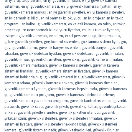
en iyi araç takip sistemi
,
en iyi güvenlik firmaları
,
en iyi güvenlik kamera
sistemleri
,
en iyi güvenlik kamerası
,
en iyi güvenlik kamerası fiyatları
,
en iyi
güvenlik kamerası markası
,
en iyi güvenlik şirketleri
,
en iyi kamera sistemleri
,
en iyi parmak izi kilidi
,
en iyi parmak izi okuyucu
,
en iyi projeler
,
en iyi takip
programı
,
en kaliteli güvenlik kamerası
,
en kaliteli kamera
,
en takip
,
en takip
araç takip
,
en ucuz parmak izi okuyucu fiyatları
,
en ucuz turnike fiyatları
,
eskişehir güvenlik kamerası
,
ev alarm
,
excel personel takip
,
firma mikado
,
gebze güvenlik şirketleri
,
giriş kontrol sistemleri
,
göz tanıma sistemi fiyat
,
grü
,
güv
,
güvenlik alarmı
,
güvenlik bariyer sistemleri
,
güvenlik bariyeri
,
güvenlik
cihazları
,
güvenlik dedektör fiyatları
,
güvenlik dedektörü
,
güvenlik firmaları
,
güvenlik firması
,
güvenlik hizmetleri
,
güvenlik iş
,
güvenlik kamera firmaları
,
güvenlik kamera markaları
,
güvenlik kamera sistemleri
,
güvenlik kamera
sistemleri firmaları
,
güvenlik kamera sistemleri fiyatları
,
güvenlik kamera
sistemleri hakkında bilgi
,
guvenlik kamerasi izle
,
güvenlik kamerası
,
güvenlik
kamerası adana
,
güvenlik kamerası ankara
,
güvenlik kamerası firmaları
,
güvenlik kamerası fiyatları
,
güvenlik kamerası hepsiburada
,
güvenlik kamerası
ip
,
güvenlik kamerası programı
,
güvenlik kamerası telefondan izleme
,
güvenlik kamerası yüz tanıma programı
,
güvenlik kontrol sistemleri
,
güvenlik
personeli
,
güvenlik saati
,
güvenlik şirketi
,
güvenlik şirketleri
,
güvenlik şirketleri
ankara
,
güvenlik şirketleri isimleri
,
güvenlik şirketleri istanbul
,
güvenlik
şirketleri izmir
,
güvenlik sistemleri
,
güvenlik sistemleri firmaları
,
güvenlik
sistemleri fiyatları
,
güvenlik sistemleri hakkında bilgi
,
güvenlik sistemleri
kamera
,
güvenlik sistemleri nedir
,
güvenlik teknolojileri
,
güvenlik ürünleri
,