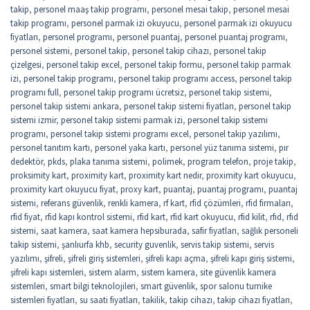
takip
,
personel maaş takip programı
,
personel mesai takip
,
personel mesai
takip programı
,
personel parmak izi okuyucu
,
personel parmak izi okuyucu
fiyatları
,
personel programı
,
personel puantaj
,
personel puantaj programı
,
personel sistemi
,
personel takip
,
personel takip cihazı
,
personel takip
çizelgesi
,
personel takip excel
,
personel takip formu
,
personel takip parmak
izi
,
personel takip programı
,
personel takip programı access
,
personel takip
programı full
,
personel takip programı ücretsiz
,
personel takip sistemi
,
personel takip sistemi ankara
,
personel takip sistemi fiyatları
,
personel takip
sistemi izmir
,
personel takip sistemi parmak izi
,
personel takip sistemi
programı
,
personel takip sistemi programı excel
,
personel takip yazılımı
,
personel tanıtım kartı
,
personel yaka kartı
,
personel yüz tanıma sistemi
,
pır
dedektör
,
pkds
,
plaka tanıma sistemi
,
polimek
,
program telefon
,
proje takip
,
proksimity kart
,
proximity kart
,
proximity kart nedir
,
proximity kart okuyucu
,
proximity kart okuyucu fiyat
,
proxy kart
,
puantaj
,
puantaj programı
,
puantaj
sistemi
,
referans güvenlik
,
renkli kamera
,
rf kart
,
rfid çözümleri
,
rfid firmaları
,
rfid fiyat
,
rfid kapı kontrol sistemi
,
rfid kart
,
rfid kart okuyucu
,
rfid kilit
,
rfıd
,
rfıd
sistemi
,
saat kamera
,
saat kamera hepsiburada
,
safir fiyatları
,
sağlık personeli
takip sistemi
,
şanlıurfa khb
,
security guvenlik
,
servis takip sistemi
,
servis
yazılımı
,
şifreli
,
şifreli giriş sistemleri
,
şifreli kapı açma
,
şifreli kapı giriş sistemi
,
şifreli kapı sistemleri
,
sistem alarm
,
sistem kamera
,
site güvenlik kamera
sistemleri
,
smart bilgi teknolojileri
,
smart güvenlik
,
spor salonu turnike
sistemleri fiyatları
,
su saati fiyatları
,
takilik
,
takip cihazı
,
takip cihazı fiyatları
,