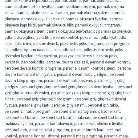
parmak kamera hepsiburada
,
parmak okuma
,
parmak okuma cihazı
,
parmak okuma cihazı fiyatları
,
parmak okuma sistemi
,
parmak okutma
cihazı
,
parmak okutma cihazı fiyatları
,
parmak okutma sistemi
,
parmak
okuyucu
,
parmak okuyucu cihazlar
,
parmak okuyucu fiyatları
,
parmak
okuyucu kapı kilidi
,
parmak okuyucu kilit
,
parmak okuyucu programı
,
parmak okuyucu sistem
,
parmak okuyucu telefonlar
,
pc parmak izi okuyucu
,
pdks
,
pdks açılımı
,
pdks btr personel kontrol
,
pdks cihazı
,
pdks fiyat
,
pdks
ihlas
,
pdks izmir
,
pdks ne demek
,
pdks nedir
,
pdks programı
,
pdks programı
full
,
pdks programı nasıl kullanılır
,
pdks sistemi
,
pdks sistemi nedir
,
pdks
sistemleri fiyatları
,
pdks yazılımı
,
pdks yazılımı ücretsiz
,
perkon pdks
,
perkotek
,
perkotek pdks
,
personel devam çizelgesi
,
personel devam kontrol
,
personel devam kontrol programı
,
personel devam kontrol sistemi
,
personel
devam kontrol sistemi fiyatları
,
personel devam takip çizelgesi
,
personel
devam takip programı
,
personel devam takip sistemi
,
personel giriş çikiş
çizelgesi
,
personel giriş çıkış
,
personel giriş çıkış kart sistemi fiyatları
,
personel
giriş çıkış kontrol sistemleri
,
personel giriş çıkış takip
,
personel giriş çıkış takip
cihazı
,
personel giriş çıkış takip programı
,
personel giriş çıkış takip sistemi
fiyatları
,
personel giriş kartı
,
personel giriş sistemi
,
personel izin takip
,
personel izin takip programı
,
personel izleme programı
,
personel kart
,
personel kart basma
,
personel kart basma makinası
,
personel kart basma
makinası fiyatları
,
personel kart okuyucu
,
personel kart okuyucu fiyatları
,
personel kartı
,
personel kayıt programı
,
personel kimlik kartı
,
personel
kontrol
,
personel kontrol sistemi
,
personel maaş programı
,
personel maaş