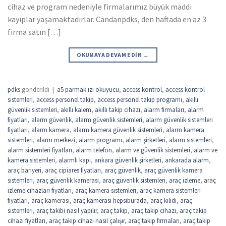
cihaz ve program nedeniyle firmalarımız büyük maddi
kayıplar yaşamaktadırlar. Candanpdks, den haftada en az 3
firma satın […]
OKUMAYA DEVAM EDIN
→
pdks
gönderildi
|
a5 parmak izi okuyucu
,
access kontrol
,
access kontrol
sistemleri
,
access personel takip
,
access personel takip programı
,
akıllı
güvenlik sistemleri
,
akıllı kalem
,
akıllı takip cihazı
,
alarm firmaları
,
alarm
fiyatları
,
alarm güvenlik
,
alarm güvenlik sistemleri
,
alarm güvenlik sistemleri
fiyatları
,
alarm kamera
,
alarm kamera güvenlik sistemleri
,
alarm kamera
sistemleri
,
alarm merkezi
,
alarm programı
,
alarm şirketleri
,
alarm sistemleri
,
alarm sistemleri fiyatları
,
alarm telefon
,
alarm ve güvenlik sistemleri
,
alarm ve
kamera sistemleri
,
alarmlı kapı
,
ankara güvenlik şirketleri
,
ankarada alarm
,
araç bariyeri
,
araç cipiares fiyatları
,
araç güvenlik
,
araç güvenlik kamera
sistemleri
,
araç güvenlik kamerası
,
araç güvenlik sistemleri
,
araç izleme
,
araç
izleme cihazları fiyatları
,
araç kamera sistemleri
,
araç kamera sistemleri
fiyatları
,
araç kamerası
,
araç kamerası hepsiburada
,
araç kilidi
,
araç
sistemleri
,
araç takibi nasıl yapılır
,
araç takip
,
araç takip cihazı
,
araç takip
cihazı fiyatları
,
araç takip cihazı nasıl çalışır
,
araç takip firmaları
,
araç takip