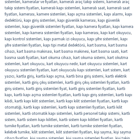
sistemleri
,
kameralar ve fiyatları
,
kameralı araç takip sistemi
,
kameralı araç
takip sistemi fiyatları
,
kameralı kapı sistemleri
,
kameralı saat
,
kameralı saat
fiyatları
,
kamerası
,
kamere sistemleri
,
kapı açma sistemleri
,
kapı alarmı
,
kapı
dedektörü
,
kapı giriş sistemleri
,
kapı güvenlik kamerası
,
kapı güvenlik
sistemleri
,
kapı güvenlik sistemleri fiyatları
,
kapı kamera fiyatları
,
kapı kamera
sistemleri
,
kapı kamera sistemleri fiyatları
,
kapı kamerası
,
kapı kart okuyucu
,
kapı kontrol sistemleri
,
kapı parmak izi okuyucu
,
kapı şifre sistemleri
,
kapı
şifre sistemleri fiyatları
,
kapı tipi metal dedektörü
,
kart basma
,
kart basma
cihazı
,
kart basma makinası
,
kart basma makinesi
,
kart basma saati
,
kart
basma saati fiyatları
,
kart okuma cihazı
,
kart okuma sistemi
,
kart okutma
sistemleri
,
kart okuyucu
,
kart okuyucu nedir
,
kart okuyucu sistemleri
,
kart
okuyucu sistemleri fiyatları
,
kart okuyuculu kapı sistemleri
,
kart sistem
,
kart
yazıcı
,
kartla giriş
,
kartla kapı açma
,
kartlı bina giriş sistemi
,
kartlı elektrik
sistemleri
,
kartlı giriş çıkış sistemleri
,
kartlı giriş çıkış sistemleri fiyatları
,
kartlı
giriş sistemi
,
kartlı giriş sistemleri fiyat
,
kartlı giriş sistemleri fiyatları
,
kartlı
kapı
,
kartlı kapı açma sistemleri fiyatları
,
kartlı kapı giriş sistemleri
,
kartlı kapı
kilidi
,
kartlı kapı kilit sistemleri
,
kartlı kapı kilit sistemleri fiyatları
,
kartlı kapı
otomatiği
,
kartlı kapı sistemleri
,
kartlı kapı sistemleri fiyatları
,
kartlı kilit
sistemleri
,
kartlı otomatik kapı sistemleri
,
kartlı personel takip sistemi
,
kartlı
sistem
,
kartlı sistem kapı kilitleri
,
kartlı sistem kapı kilitleri fiyatları
,
kartlı
turnike fiyatları
,
kartlı turnike sistemleri
,
kartlı turnike sistemleri fiyatları
,
kelebek turnike
,
kilit sistemleri
,
kilit sistemleri fiyatları
,
kişi sayma
,
kişi sayma
cihazı fiyatları
,
kişi sayma sistemleri
,
kişi sayma sistemleri fiyatları
,
kişi takip
,