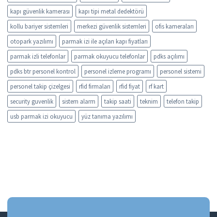
kapı güvenlik kamerası
kapı tipi metal dedektörü
kollu bariyer sistemleri
merkezi güvenlik sistemleri
ofis kameraları
otopark yazılımı
parmak izi ile açılan kapı fiyatları
parmak izli telefonlar
parmak okuyucu telefonlar
pdks açılımı
pdks btr personel kontrol
personel izleme programı
personel sistemi
personel takip çizelgesi
rfid firmaları
rfid fiyat
rf kart
security guvenlik
sistem alarm
takip saati
teknim
telefon takip
usb parmak izi okuyucu
yüz tanıma yazılımı