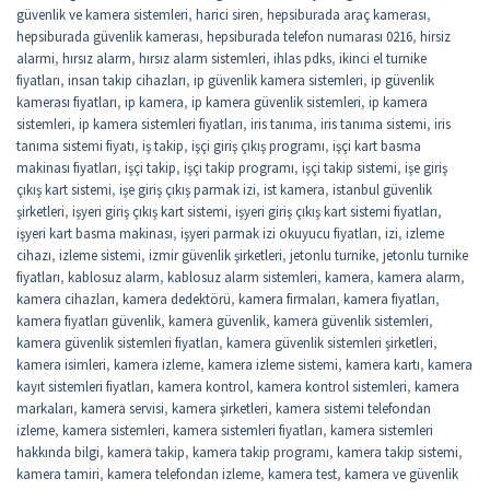
güvenlik ve kamera sistemleri
,
harici siren
,
hepsiburada araç kamerası
,
hepsiburada güvenlik kamerası
,
hepsiburada telefon numarası 0216
,
hirsiz
alarmi
,
hırsız alarm
,
hırsız alarm sistemleri
,
ihlas pdks
,
ikinci el turnike
fiyatları
,
insan takip cihazları
,
ip güvenlik kamera sistemleri
,
ip güvenlik
kamerası fiyatları
,
ip kamera
,
ip kamera güvenlik sistemleri
,
ip kamera
sistemleri
,
ip kamera sistemleri fiyatları
,
iris tanıma
,
iris tanıma sistemi
,
iris
tanıma sistemi fiyatı
,
iş takip
,
işçi giriş çıkış programı
,
işçi kart basma
makinası fiyatları
,
işçi takip
,
işçi takip programı
,
işçi takip sistemi
,
işe giriş
çıkış kart sistemi
,
işe giriş çıkış parmak izi
,
ist kamera
,
istanbul güvenlik
şirketleri
,
işyeri giriş çıkış kart sistemi
,
işyeri giriş çıkış kart sistemi fiyatları
,
işyeri kart basma makinası
,
işyeri parmak izi okuyucu fiyatları
,
izi
,
izleme
cihazı
,
izleme sistemi
,
izmir güvenlik şirketleri
,
jetonlu turnike
,
jetonlu turnike
fiyatları
,
kablosuz alarm
,
kablosuz alarm sistemleri
,
kamera
,
kamera alarm
,
kamera cihazları
,
kamera dedektörü
,
kamera firmaları
,
kamera fiyatları
,
kamera fiyatları güvenlik
,
kamera güvenlik
,
kamera güvenlik sistemleri
,
kamera güvenlik sistemleri fiyatları
,
kamera güvenlik sistemleri şirketleri
,
kamera isimleri
,
kamera izleme
,
kamera izleme sistemi
,
kamera kartı
,
kamera
kayıt sistemleri fiyatları
,
kamera kontrol
,
kamera kontrol sistemleri
,
kamera
markaları
,
kamera servisi
,
kamera şirketleri
,
kamera sistemi telefondan
izleme
,
kamera sistemleri
,
kamera sistemleri fiyatları
,
kamera sistemleri
hakkında bilgi
,
kamera takip
,
kamera takip programı
,
kamera takip sistemi
,
kamera tamiri
,
kamera telefondan izleme
,
kamera test
,
kamera ve güvenlik