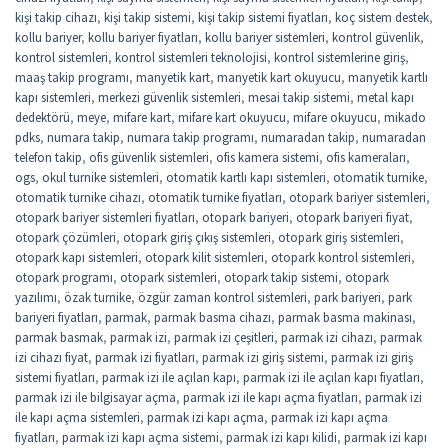
kişi takip cihazı
,
kişi takip sistemi
,
kişi takip sistemi fiyatları
,
koç sistem destek
,
kollu bariyer
,
kollu bariyer fiyatları
,
kollu bariyer sistemleri
,
kontrol güvenlik
,
kontrol sistemleri
,
kontrol sistemleri teknolojisi
,
kontrol sistemlerine giriş
,
maaş takip programı
,
manyetik kart
,
manyetik kart okuyucu
,
manyetik kartlı
kapı sistemleri
,
merkezi güvenlik sistemleri
,
mesai takip sistemi
,
metal kapı
dedektörü
,
meye
,
mifare kart
,
mifare kart okuyucu
,
mifare okuyucu
,
mikado
pdks
,
numara takip
,
numara takip programı
,
numaradan takip
,
numaradan
telefon takip
,
ofis güvenlik sistemleri
,
ofis kamera sistemi
,
ofis kameraları
,
ogs
,
okul turnike sistemleri
,
otomatik kartlı kapı sistemleri
,
otomatik turnike
,
otomatik turnike cihazı
,
otomatik turnike fiyatları
,
otopark bariyer sistemleri
,
otopark bariyer sistemleri fiyatları
,
otopark bariyeri
,
otopark bariyeri fiyat
,
otopark çözümleri
,
otopark giriş çıkış sistemleri
,
otopark giriş sistemleri
,
otopark kapı sistemleri
,
otopark kilit sistemleri
,
otopark kontrol sistemleri
,
otopark programı
,
otopark sistemleri
,
otopark takip sistemi
,
otopark
yazılımı
,
özak turnike
,
özgür zaman kontrol sistemleri
,
park bariyeri
,
park
bariyeri fiyatları
,
parmak
,
parmak basma cihazı
,
parmak basma makinası
,
parmak basmak
,
parmak izi
,
parmak izi çeşitleri
,
parmak izi cihazı
,
parmak
izi cihazı fiyat
,
parmak izi fiyatları
,
parmak izi giriş sistemi
,
parmak izi giriş
sistemi fiyatları
,
parmak izi ile açılan kapı
,
parmak izi ile açılan kapı fiyatları
,
parmak izi ile bilgisayar açma
,
parmak izi ile kapı açma fiyatları
,
parmak izi
ile kapı açma sistemleri
,
parmak izi kapı açma
,
parmak izi kapı açma
fiyatları
,
parmak izi kapı açma sistemi
,
parmak izi kapı kilidi
,
parmak izi kapı