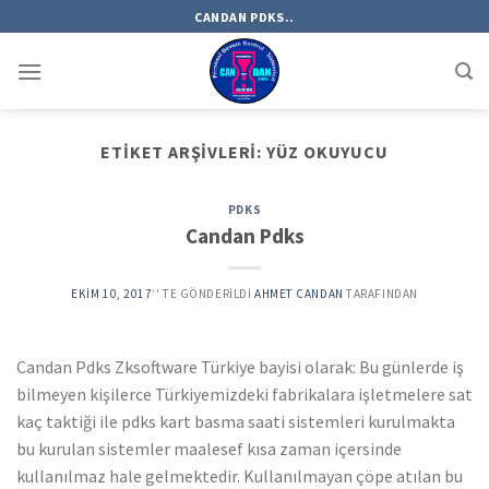
Skip
CANDAN PDKS..
to
content
ETIKET ARŞIVLERI:
YÜZ OKUYUCU
PDKS
Candan Pdks
EKIM 10, 2017
’' TE GÖNDERILDI
AHMET CANDAN
TARAFINDAN
Candan Pdks Zksoftware Türkiye bayisi olarak: Bu günlerde iş
bilmeyen kişilerce Türkiyemizdeki fabrikalara işletmelere sat
kaç taktiği ile pdks kart basma saati sistemleri kurulmakta
bu kurulan sistemler maalesef kısa zaman içersinde
kullanılmaz hale gelmektedir. Kullanılmayan çöpe atılan bu