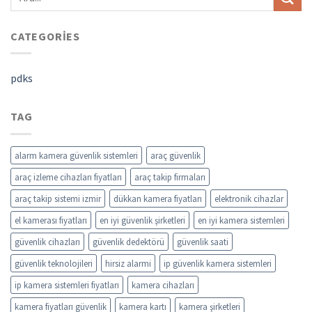
CATEGORIES
pdks
TAG
alarm kamera güvenlik sistemleri
araç güvenlik
araç izleme cihazları fiyatları
araç takip firmaları
araç takip sistemi izmir
dükkan kamera fiyatları
elektronik cihazlar
el kamerası fiyatları
en iyi güvenlik şirketleri
en iyi kamera sistemleri
güvenlik cihazları
güvenlik dedektörü
güvenlik saati
güvenlik teknolojileri
hirsiz alarmi
ip güvenlik kamera sistemleri
ip kamera sistemleri fiyatları
kamera cihazları
kamera fiyatları güvenlik
kamera kartı
kamera şirketleri