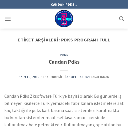
Skip
CANDAN PDKS..
to
content
ETIKET ARŞIVLERI:
PDKS PROGRAMI FULL
PDKS
Candan Pdks
EKIM 10, 2017
’' TE GÖNDERILDI
AHMET CANDAN
TARAFINDAN
Candan Pdks Zksoftware Türkiye bayisi olarak: Bu günlerde iş
bilmeyen kişilerce Türkiyemizdeki fabrikalara işletmelere sat
kaç taktiği ile pdks kart basma saati sistemleri kurulmakta
bu kurulan sistemler maalesef kısa zaman içersinde
kullanılmaz hale gelmektedir. Kullanılmayan çöpe atılan bu