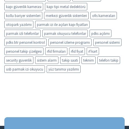
kapı güvenlik kamerası
kapı tipi metal dedektörü
kollu bariyer sistemleri
merkezi güvenlik sistemleri
ofis kameraları
otopark yazılımı
parmak izi ile açılan kapı fiyatları
parmak izli telefonlar
parmak okuyucu telefonlar
pdks açılımı
pdks btr personel kontrol
personel izleme programı
personel sistemi
personel takip çizelgesi
rfid firmaları
rfid fiyat
rf kart
security guvenlik
sistem alarm
takip saati
teknim
telefon takip
usb parmak izi okuyucu
yüz tanıma yazılımı