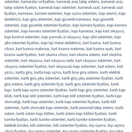
sistemleri
,
kameralar ve fiyatları
,
kameralı araç takip sistemi
,
kameralı araç
takip sistemi fiyatları
,
kameralı kapı sistemleri
,
kameralı saat
,
kameralı saat
fiyatları
,
kamerası
,
kamere sistemleri
,
kapı açma sistemleri
,
kapı alarmı
,
kapı
dedektörü
,
kapı giriş sistemleri
,
kapı güvenlik kamerası
,
kapı güvenlik
sistemleri
,
kapı güvenlik sistemleri fiyatları
,
kapı kamera fiyatları
,
kapı kamera
sistemleri
,
kapı kamera sistemleri fiyatları
,
kapı kamerası
,
kapı kart okuyucu
,
kapı kontrol sistemleri
,
kapı parmak izi okuyucu
,
kapı şifre sistemleri
,
kapı
şifre sistemleri fiyatları
,
kapı tipi metal dedektörü
,
kart basma
,
kart basma
cihazı
,
kart basma makinası
,
kart basma makinesi
,
kart basma saati
,
kart
basma saati fiyatları
,
kart okuma cihazı
,
kart okuma sistemi
,
kart okutma
sistemleri
,
kart okuyucu
,
kart okuyucu nedir
,
kart okuyucu sistemleri
,
kart
okuyucu sistemleri fiyatları
,
kart okuyuculu kapı sistemleri
,
kart sistem
,
kart
yazıcı
,
kartla giriş
,
kartla kapı açma
,
kartlı bina giriş sistemi
,
kartlı elektrik
sistemleri
,
kartlı giriş çıkış sistemleri
,
kartlı giriş çıkış sistemleri fiyatları
,
kartlı
giriş sistemi
,
kartlı giriş sistemleri fiyat
,
kartlı giriş sistemleri fiyatları
,
kartlı
kapı
,
kartlı kapı açma sistemleri fiyatları
,
kartlı kapı giriş sistemleri
,
kartlı kapı
kilidi
,
kartlı kapı kilit sistemleri
,
kartlı kapı kilit sistemleri fiyatları
,
kartlı kapı
otomatiği
,
kartlı kapı sistemleri
,
kartlı kapı sistemleri fiyatları
,
kartlı kilit
sistemleri
,
kartlı otomatik kapı sistemleri
,
kartlı personel takip sistemi
,
kartlı
sistem
,
kartlı sistem kapı kilitleri
,
kartlı sistem kapı kilitleri fiyatları
,
kartlı
turnike fiyatları
,
kartlı turnike sistemleri
,
kartlı turnike sistemleri fiyatları
,
kelebek turnike
,
kilit sistemleri
,
kilit sistemleri fiyatları
,
kişi sayma
,
kişi sayma
cihazı fiyatları
,
kişi sayma sistemleri
,
kişi sayma sistemleri fiyatları
,
kişi takip
,