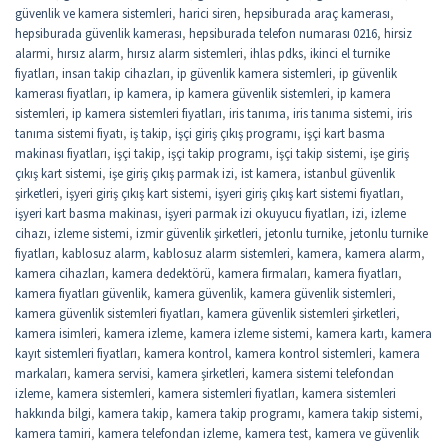
güvenlik ve kamera sistemleri
,
harici siren
,
hepsiburada araç kamerası
,
hepsiburada güvenlik kamerası
,
hepsiburada telefon numarası 0216
,
hirsiz
alarmi
,
hırsız alarm
,
hırsız alarm sistemleri
,
ihlas pdks
,
ikinci el turnike
fiyatları
,
insan takip cihazları
,
ip güvenlik kamera sistemleri
,
ip güvenlik
kamerası fiyatları
,
ip kamera
,
ip kamera güvenlik sistemleri
,
ip kamera
sistemleri
,
ip kamera sistemleri fiyatları
,
iris tanıma
,
iris tanıma sistemi
,
iris
tanıma sistemi fiyatı
,
iş takip
,
işçi giriş çıkış programı
,
işçi kart basma
makinası fiyatları
,
işçi takip
,
işçi takip programı
,
işçi takip sistemi
,
işe giriş
çıkış kart sistemi
,
işe giriş çıkış parmak izi
,
ist kamera
,
istanbul güvenlik
şirketleri
,
işyeri giriş çıkış kart sistemi
,
işyeri giriş çıkış kart sistemi fiyatları
,
işyeri kart basma makinası
,
işyeri parmak izi okuyucu fiyatları
,
izi
,
izleme
cihazı
,
izleme sistemi
,
izmir güvenlik şirketleri
,
jetonlu turnike
,
jetonlu turnike
fiyatları
,
kablosuz alarm
,
kablosuz alarm sistemleri
,
kamera
,
kamera alarm
,
kamera cihazları
,
kamera dedektörü
,
kamera firmaları
,
kamera fiyatları
,
kamera fiyatları güvenlik
,
kamera güvenlik
,
kamera güvenlik sistemleri
,
kamera güvenlik sistemleri fiyatları
,
kamera güvenlik sistemleri şirketleri
,
kamera isimleri
,
kamera izleme
,
kamera izleme sistemi
,
kamera kartı
,
kamera
kayıt sistemleri fiyatları
,
kamera kontrol
,
kamera kontrol sistemleri
,
kamera
markaları
,
kamera servisi
,
kamera şirketleri
,
kamera sistemi telefondan
izleme
,
kamera sistemleri
,
kamera sistemleri fiyatları
,
kamera sistemleri
hakkında bilgi
,
kamera takip
,
kamera takip programı
,
kamera takip sistemi
,
kamera tamiri
,
kamera telefondan izleme
,
kamera test
,
kamera ve güvenlik