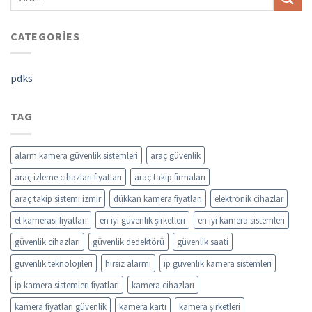
CATEGORIES
pdks
TAG
alarm kamera güvenlik sistemleri
araç güvenlik
araç izleme cihazları fiyatları
araç takip firmaları
araç takip sistemi izmir
dükkan kamera fiyatları
elektronik cihazlar
el kamerası fiyatları
en iyi güvenlik şirketleri
en iyi kamera sistemleri
güvenlik cihazları
güvenlik dedektörü
güvenlik saati
güvenlik teknolojileri
hirsiz alarmi
ip güvenlik kamera sistemleri
ip kamera sistemleri fiyatları
kamera cihazları
kamera fiyatları güvenlik
kamera kartı
kamera şirketleri