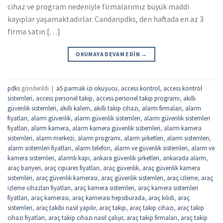
cihaz ve program nedeniyle firmalarımız büyük maddi
kayıplar yaşamaktadırlar. Candanpdks, den haftada en az 3
firma satın […]
OKUMAYA DEVAM EDIN
→
pdks
gönderildi
|
a5 parmak izi okuyucu
,
access kontrol
,
access kontrol
sistemleri
,
access personel takip
,
access personel takip programı
,
akıllı
güvenlik sistemleri
,
akıllı kalem
,
akıllı takip cihazı
,
alarm firmaları
,
alarm
fiyatları
,
alarm güvenlik
,
alarm güvenlik sistemleri
,
alarm güvenlik sistemleri
fiyatları
,
alarm kamera
,
alarm kamera güvenlik sistemleri
,
alarm kamera
sistemleri
,
alarm merkezi
,
alarm programı
,
alarm şirketleri
,
alarm sistemleri
,
alarm sistemleri fiyatları
,
alarm telefon
,
alarm ve güvenlik sistemleri
,
alarm ve
kamera sistemleri
,
alarmlı kapı
,
ankara güvenlik şirketleri
,
ankarada alarm
,
araç bariyeri
,
araç cipiares fiyatları
,
araç güvenlik
,
araç güvenlik kamera
sistemleri
,
araç güvenlik kamerası
,
araç güvenlik sistemleri
,
araç izleme
,
araç
izleme cihazları fiyatları
,
araç kamera sistemleri
,
araç kamera sistemleri
fiyatları
,
araç kamerası
,
araç kamerası hepsiburada
,
araç kilidi
,
araç
sistemleri
,
araç takibi nasıl yapılır
,
araç takip
,
araç takip cihazı
,
araç takip
cihazı fiyatları
,
araç takip cihazı nasıl çalışır
,
araç takip firmaları
,
araç takip