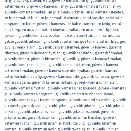
en iyi araç takip sistemi
,
en iyi güvenlik firmaları
,
en iyi güvenlik kamera
sistemleri
,
en iyi güvenlik kamerası
,
en iyi güvenlik kamerası fiyatları
,
en iyi
güvenlik kamerası markası
,
en iyi güvenlik şirketleri
,
en iyi kamera sistemleri
,
en iyi parmak izi kilidi
,
en iyi parmak izi okuyucu
,
en iyi projeler
,
en iyi takip
programı
,
en kaliteli güvenlik kamerası
,
en kaliteli kamera
,
en takip
,
en takip
araç takip
,
en ucuz parmak izi okuyucu fiyatları
,
en ucuz turnike fiyatları
,
eskişehir güvenlik kamerası
,
ev alarm
,
excel personel takip
,
firma mikado
,
gebze güvenlik şirketleri
,
giriş kontrol sistemleri
,
göz tanıma sistemi fiyat
,
grü
,
güv
,
güvenlik alarmı
,
güvenlik bariyer sistemleri
,
güvenlik bariyeri
,
güvenlik
cihazları
,
güvenlik dedektör fiyatları
,
güvenlik dedektörü
,
güvenlik firmaları
,
güvenlik firması
,
güvenlik hizmetleri
,
güvenlik iş
,
güvenlik kamera firmaları
,
güvenlik kamera markaları
,
güvenlik kamera sistemleri
,
güvenlik kamera
sistemleri firmaları
,
güvenlik kamera sistemleri fiyatları
,
güvenlik kamera
sistemleri hakkında bilgi
,
guvenlik kamerasi izle
,
güvenlik kamerası
,
güvenlik
kamerası adana
,
güvenlik kamerası ankara
,
güvenlik kamerası firmaları
,
güvenlik kamerası fiyatları
,
güvenlik kamerası hepsiburada
,
güvenlik kamerası
ip
,
güvenlik kamerası programı
,
güvenlik kamerası telefondan izleme
,
güvenlik kamerası yüz tanıma programı
,
güvenlik kontrol sistemleri
,
güvenlik
personeli
,
güvenlik saati
,
güvenlik şirketi
,
güvenlik şirketleri
,
güvenlik şirketleri
ankara
,
güvenlik şirketleri isimleri
,
güvenlik şirketleri istanbul
,
güvenlik
şirketleri izmir
,
güvenlik sistemleri
,
güvenlik sistemleri firmaları
,
güvenlik
sistemleri fiyatları
,
güvenlik sistemleri hakkında bilgi
,
güvenlik sistemleri
kamera
,
güvenlik sistemleri nedir
,
güvenlik teknolojileri
,
güvenlik ürünleri
,