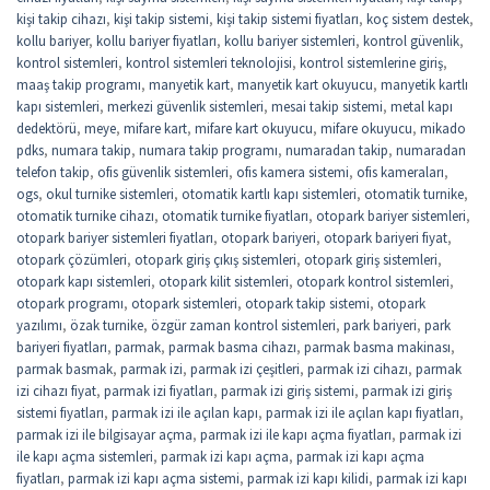
kişi takip cihazı
,
kişi takip sistemi
,
kişi takip sistemi fiyatları
,
koç sistem destek
,
kollu bariyer
,
kollu bariyer fiyatları
,
kollu bariyer sistemleri
,
kontrol güvenlik
,
kontrol sistemleri
,
kontrol sistemleri teknolojisi
,
kontrol sistemlerine giriş
,
maaş takip programı
,
manyetik kart
,
manyetik kart okuyucu
,
manyetik kartlı
kapı sistemleri
,
merkezi güvenlik sistemleri
,
mesai takip sistemi
,
metal kapı
dedektörü
,
meye
,
mifare kart
,
mifare kart okuyucu
,
mifare okuyucu
,
mikado
pdks
,
numara takip
,
numara takip programı
,
numaradan takip
,
numaradan
telefon takip
,
ofis güvenlik sistemleri
,
ofis kamera sistemi
,
ofis kameraları
,
ogs
,
okul turnike sistemleri
,
otomatik kartlı kapı sistemleri
,
otomatik turnike
,
otomatik turnike cihazı
,
otomatik turnike fiyatları
,
otopark bariyer sistemleri
,
otopark bariyer sistemleri fiyatları
,
otopark bariyeri
,
otopark bariyeri fiyat
,
otopark çözümleri
,
otopark giriş çıkış sistemleri
,
otopark giriş sistemleri
,
otopark kapı sistemleri
,
otopark kilit sistemleri
,
otopark kontrol sistemleri
,
otopark programı
,
otopark sistemleri
,
otopark takip sistemi
,
otopark
yazılımı
,
özak turnike
,
özgür zaman kontrol sistemleri
,
park bariyeri
,
park
bariyeri fiyatları
,
parmak
,
parmak basma cihazı
,
parmak basma makinası
,
parmak basmak
,
parmak izi
,
parmak izi çeşitleri
,
parmak izi cihazı
,
parmak
izi cihazı fiyat
,
parmak izi fiyatları
,
parmak izi giriş sistemi
,
parmak izi giriş
sistemi fiyatları
,
parmak izi ile açılan kapı
,
parmak izi ile açılan kapı fiyatları
,
parmak izi ile bilgisayar açma
,
parmak izi ile kapı açma fiyatları
,
parmak izi
ile kapı açma sistemleri
,
parmak izi kapı açma
,
parmak izi kapı açma
fiyatları
,
parmak izi kapı açma sistemi
,
parmak izi kapı kilidi
,
parmak izi kapı