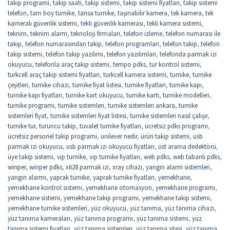
takip programi
,
takip saati
,
takip sistemi
,
takip sistemi fiyatları
,
takip sistemi
telefon
,
tam boy turnike
,
tansa turnike
,
taşınabilir kamera
,
tek kamera
,
tek
kameralı güvenlik sistemi
,
tekli güvenlik kamerası
,
tekli kamera sistemi
,
teknim
,
teknim alarm
,
teknoloji firmaları
,
telefon izleme
,
telefon numarası ile
takip
,
telefon numarasından takip
,
telefon programlari
,
telefon takip
,
telefon
takip sistemi
,
telefon takip yazılımı
,
telefon yazılımları
,
telefonda parmak izi
okuyucu
,
telefonla araç takip sistemi
,
tempo pdks
,
tur kontrol sistemi
,
turkcell araç takip sistemi fiyatları
,
turkcell kamera sistemi
,
turnike
,
turnike
çeşitleri
,
turnike cihazı
,
turnike fiyat listesi
,
turnike fiyatları
,
turnike kapı
,
turnike kapı fiyatları
,
turnike kart okuyucu
,
turnike kartı
,
turnike modelleri
,
turnike programı
,
turnike sistemleri
,
turnike sistemleri ankara
,
turnike
sistemleri fiyat
,
turnike sistemleri fiyat listesi
,
turnike sistemleri nasıl çalışır
,
turnike tur
,
turuncu takip
,
tuvalet turnike fiyatları
,
ücretsiz pdks programı
,
ücretsiz personel takip programı
,
unilever nedir
,
ürün takip sistemi
,
usb
parmak izi okuyucu
,
usb parmak izi okuyucu fiyatları
,
üst arama dedektörü
,
üye takip sistemi
,
vip turnike
,
vip turnike fiyatları
,
web pdks
,
web tabanlı pdks
,
winper
,
winper pdks
,
x628 parmak izi
,
xray cihazı
,
yangın alarm sistemleri
,
yangın alarmı
,
yaprak turnike
,
yaprak turnike fiyatları
,
yemekhane
,
yemekhane kontrol sistemi
,
yemekhane otomasyon
,
yemekhane programı
,
yemekhane sistemi
,
yemekhane takip programı
,
yemekhane takip sistemi
,
yemekhane turnike sistemleri
,
yüz okuyucu
,
yüz tanıma
,
yüz tanıma cihazı
,
yüz tanıma kameraları
,
yüz tanıma programı
,
yüz tanıma sistemi
,
yüz
tanıma sistemi fiyatları
,
yüz tanıma sistemleri
,
yüz tanıma sitesi
,
yüz tanıma