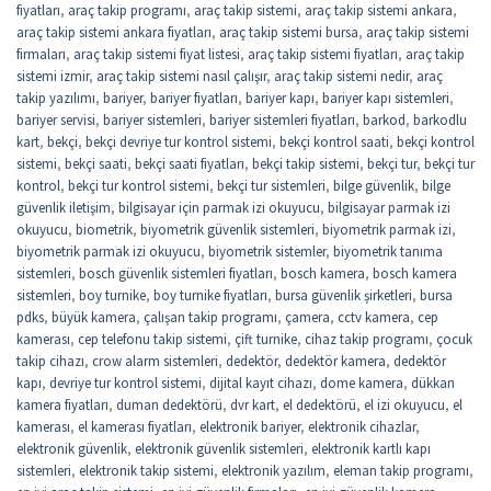
fiyatları
,
araç takip programı
,
araç takip sistemi
,
araç takip sistemi ankara
,
araç takip sistemi ankara fiyatları
,
araç takip sistemi bursa
,
araç takip sistemi
firmaları
,
araç takip sistemi fiyat listesi
,
araç takip sistemi fiyatları
,
araç takip
sistemi izmir
,
araç takip sistemi nasıl çalışır
,
araç takip sistemi nedir
,
araç
takip yazılımı
,
bariyer
,
bariyer fiyatları
,
bariyer kapı
,
bariyer kapı sistemleri
,
bariyer servisi
,
bariyer sistemleri
,
bariyer sistemleri fiyatları
,
barkod
,
barkodlu
kart
,
bekçi
,
bekçi devriye tur kontrol sistemi
,
bekçi kontrol saati
,
bekçi kontrol
sistemi
,
bekçi saati
,
bekçi saati fiyatları
,
bekçi takip sistemi
,
bekçi tur
,
bekçi tur
kontrol
,
bekçi tur kontrol sistemi
,
bekçi tur sistemleri
,
bilge güvenlik
,
bilge
güvenlik iletişim
,
bilgisayar için parmak izi okuyucu
,
bilgisayar parmak izi
okuyucu
,
biometrik
,
biyometrik güvenlik sistemleri
,
biyometrik parmak izi
,
biyometrik parmak izi okuyucu
,
biyometrik sistemler
,
biyometrik tanıma
sistemleri
,
bosch güvenlik sistemleri fiyatları
,
bosch kamera
,
bosch kamera
sistemleri
,
boy turnike
,
boy turnike fiyatları
,
bursa güvenlik şirketleri
,
bursa
pdks
,
büyük kamera
,
çalışan takip programı
,
çamera
,
cctv kamera
,
cep
kamerası
,
cep telefonu takip sistemi
,
çift turnike
,
cihaz takip programı
,
çocuk
takip cihazı
,
crow alarm sistemleri
,
dedektör
,
dedektör kamera
,
dedektör
kapı
,
devriye tur kontrol sistemi
,
dijital kayıt cihazı
,
dome kamera
,
dükkan
kamera fiyatları
,
duman dedektörü
,
dvr kart
,
el dedektörü
,
el izi okuyucu
,
el
kamerası
,
el kamerası fiyatları
,
elektronik bariyer
,
elektronik cihazlar
,
elektronik güvenlik
,
elektronik güvenlik sistemleri
,
elektronik kartlı kapı
sistemleri
,
elektronik takip sistemi
,
elektronik yazılım
,
eleman takip programı
,