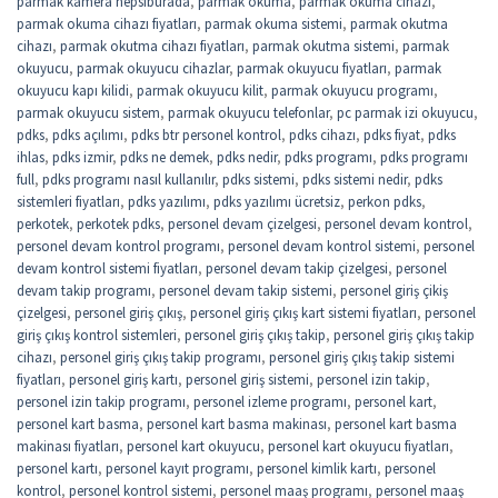
parmak kamera hepsiburada
,
parmak okuma
,
parmak okuma cihazı
,
parmak okuma cihazı fiyatları
,
parmak okuma sistemi
,
parmak okutma
cihazı
,
parmak okutma cihazı fiyatları
,
parmak okutma sistemi
,
parmak
okuyucu
,
parmak okuyucu cihazlar
,
parmak okuyucu fiyatları
,
parmak
okuyucu kapı kilidi
,
parmak okuyucu kilit
,
parmak okuyucu programı
,
parmak okuyucu sistem
,
parmak okuyucu telefonlar
,
pc parmak izi okuyucu
,
pdks
,
pdks açılımı
,
pdks btr personel kontrol
,
pdks cihazı
,
pdks fiyat
,
pdks
ihlas
,
pdks izmir
,
pdks ne demek
,
pdks nedir
,
pdks programı
,
pdks programı
full
,
pdks programı nasıl kullanılır
,
pdks sistemi
,
pdks sistemi nedir
,
pdks
sistemleri fiyatları
,
pdks yazılımı
,
pdks yazılımı ücretsiz
,
perkon pdks
,
perkotek
,
perkotek pdks
,
personel devam çizelgesi
,
personel devam kontrol
,
personel devam kontrol programı
,
personel devam kontrol sistemi
,
personel
devam kontrol sistemi fiyatları
,
personel devam takip çizelgesi
,
personel
devam takip programı
,
personel devam takip sistemi
,
personel giriş çikiş
çizelgesi
,
personel giriş çıkış
,
personel giriş çıkış kart sistemi fiyatları
,
personel
giriş çıkış kontrol sistemleri
,
personel giriş çıkış takip
,
personel giriş çıkış takip
cihazı
,
personel giriş çıkış takip programı
,
personel giriş çıkış takip sistemi
fiyatları
,
personel giriş kartı
,
personel giriş sistemi
,
personel izin takip
,
personel izin takip programı
,
personel izleme programı
,
personel kart
,
personel kart basma
,
personel kart basma makinası
,
personel kart basma
makinası fiyatları
,
personel kart okuyucu
,
personel kart okuyucu fiyatları
,
personel kartı
,
personel kayıt programı
,
personel kimlik kartı
,
personel
kontrol
,
personel kontrol sistemi
,
personel maaş programı
,
personel maaş