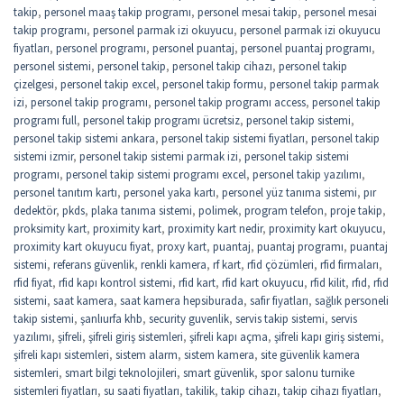
takip
,
personel maaş takip programı
,
personel mesai takip
,
personel mesai
takip programı
,
personel parmak izi okuyucu
,
personel parmak izi okuyucu
fiyatları
,
personel programı
,
personel puantaj
,
personel puantaj programı
,
personel sistemi
,
personel takip
,
personel takip cihazı
,
personel takip
çizelgesi
,
personel takip excel
,
personel takip formu
,
personel takip parmak
izi
,
personel takip programı
,
personel takip programı access
,
personel takip
programı full
,
personel takip programı ücretsiz
,
personel takip sistemi
,
personel takip sistemi ankara
,
personel takip sistemi fiyatları
,
personel takip
sistemi izmir
,
personel takip sistemi parmak izi
,
personel takip sistemi
programı
,
personel takip sistemi programı excel
,
personel takip yazılımı
,
personel tanıtım kartı
,
personel yaka kartı
,
personel yüz tanıma sistemi
,
pır
dedektör
,
pkds
,
plaka tanıma sistemi
,
polimek
,
program telefon
,
proje takip
,
proksimity kart
,
proximity kart
,
proximity kart nedir
,
proximity kart okuyucu
,
proximity kart okuyucu fiyat
,
proxy kart
,
puantaj
,
puantaj programı
,
puantaj
sistemi
,
referans güvenlik
,
renkli kamera
,
rf kart
,
rfid çözümleri
,
rfid firmaları
,
rfid fiyat
,
rfid kapı kontrol sistemi
,
rfid kart
,
rfid kart okuyucu
,
rfid kilit
,
rfıd
,
rfıd
sistemi
,
saat kamera
,
saat kamera hepsiburada
,
safir fiyatları
,
sağlık personeli
takip sistemi
,
şanlıurfa khb
,
security guvenlik
,
servis takip sistemi
,
servis
yazılımı
,
şifreli
,
şifreli giriş sistemleri
,
şifreli kapı açma
,
şifreli kapı giriş sistemi
,
şifreli kapı sistemleri
,
sistem alarm
,
sistem kamera
,
site güvenlik kamera
sistemleri
,
smart bilgi teknolojileri
,
smart güvenlik
,
spor salonu turnike
sistemleri fiyatları
,
su saati fiyatları
,
takilik
,
takip cihazı
,
takip cihazı fiyatları
,