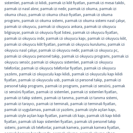
sistemleri
,
parmak izi kilidi
,
parmak izi kilit fiyatları
,
parmak izi mesai takibi
,
parmak izi nasıl alınır
,
parmak izi nedir
,
parmak izi okuma
,
parmak izi
okuma cihazı
,
parmak izi okuma cihazı fiyatları
,
parmak izi okuma
programı
,
parmak izi okuma sistemi
,
parmak izi okuma sistemi nasıl çalışır
,
parmak izi okuyucu
,
parmak izi okuyucu ankara
,
parmak izi okuyucu
bilgisayar
,
parmak izi okuyucu fiyat listesi
,
parmak izi okuyucu fiyatları
,
parmak izi okuyucu indir
,
parmak izi okuyucu kapı
,
parmak izi okuyucu kilit
,
parmak izi okuyucu kilit fiyatları
,
parmak izi okuyucu kurulumu
,
parmak izi
okuyucu nasıl çalışır
,
parmak izi okuyucu nedir
,
parmak izi okuyucu pc
,
parmak izi okuyucu personel takip
,
parmak izi okuyucu programı
,
parmak izi
okuyucu sensör
,
parmak izi okuyucu sistemleri
,
parmak izi okuyucu
telefonlar
,
parmak izi okuyucu telefonlar fiyatları
,
parmak izi okuyucu
yazılımı
,
parmak izi okuyuculu kapı kilidi
,
parmak izi okuyuculu kapı kilidi
fiyatları
,
parmak izi okuyuculu usb
,
parmak izi personel takip
,
parmak izi
personel takip programı
,
parmak izi programı
,
parmak izi sensörü
,
parmak
izi sensörü fiyatları
,
parmak izi sistemleri
,
parmak izi sistemleri fiyatları
,
parmak izi takip sistemi
,
parmak izi tanıma
,
parmak izi tanıma sistemi
,
parmak izi tarayıcı
,
parmak izi terminali
,
parmak izi terminali fiyatları
,
parmak izi uygulaması
,
parmak izi yazılımı
,
parmak iziyle açılan kapı
,
parmak iziyle açılan kapı fiyatları
,
parmak izli kapı
,
parmak izli kapı kilidi
fiyatları
,
parmak izli kapı sistemleri fiyatları
,
parmak izli personel takip
sistemi
,
parmak izli telefonlar
,
parmak kamera
,
parmak kamera fiyatları
,