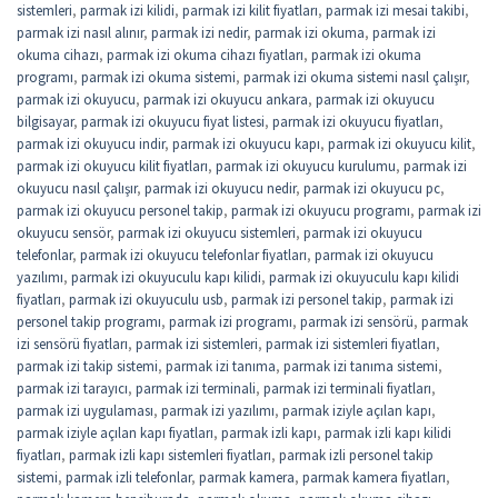
sistemleri
,
parmak izi kilidi
,
parmak izi kilit fiyatları
,
parmak izi mesai takibi
,
parmak izi nasıl alınır
,
parmak izi nedir
,
parmak izi okuma
,
parmak izi
okuma cihazı
,
parmak izi okuma cihazı fiyatları
,
parmak izi okuma
programı
,
parmak izi okuma sistemi
,
parmak izi okuma sistemi nasıl çalışır
,
parmak izi okuyucu
,
parmak izi okuyucu ankara
,
parmak izi okuyucu
bilgisayar
,
parmak izi okuyucu fiyat listesi
,
parmak izi okuyucu fiyatları
,
parmak izi okuyucu indir
,
parmak izi okuyucu kapı
,
parmak izi okuyucu kilit
,
parmak izi okuyucu kilit fiyatları
,
parmak izi okuyucu kurulumu
,
parmak izi
okuyucu nasıl çalışır
,
parmak izi okuyucu nedir
,
parmak izi okuyucu pc
,
parmak izi okuyucu personel takip
,
parmak izi okuyucu programı
,
parmak izi
okuyucu sensör
,
parmak izi okuyucu sistemleri
,
parmak izi okuyucu
telefonlar
,
parmak izi okuyucu telefonlar fiyatları
,
parmak izi okuyucu
yazılımı
,
parmak izi okuyuculu kapı kilidi
,
parmak izi okuyuculu kapı kilidi
fiyatları
,
parmak izi okuyuculu usb
,
parmak izi personel takip
,
parmak izi
personel takip programı
,
parmak izi programı
,
parmak izi sensörü
,
parmak
izi sensörü fiyatları
,
parmak izi sistemleri
,
parmak izi sistemleri fiyatları
,
parmak izi takip sistemi
,
parmak izi tanıma
,
parmak izi tanıma sistemi
,
parmak izi tarayıcı
,
parmak izi terminali
,
parmak izi terminali fiyatları
,
parmak izi uygulaması
,
parmak izi yazılımı
,
parmak iziyle açılan kapı
,
parmak iziyle açılan kapı fiyatları
,
parmak izli kapı
,
parmak izli kapı kilidi
fiyatları
,
parmak izli kapı sistemleri fiyatları
,
parmak izli personel takip
sistemi
,
parmak izli telefonlar
,
parmak kamera
,
parmak kamera fiyatları
,