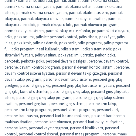
parmak kamera hepsiburada
,
parmak okuma
,
parmak okuma cihazı
,
parmak okuma cihazı fiyatları
,
parmak okuma sistemi
,
parmak okutma
cihazı
,
parmak okutma cihazı fiyatları
,
parmak okutma sistemi
,
parmak
okuyucu
,
parmak okuyucu cihazlar
,
parmak okuyucu fiyatları
,
parmak
okuyucu kapı kilidi
,
parmak okuyucu kilit
,
parmak okuyucu programı
,
parmak okuyucu sistem
,
parmak okuyucu telefonlar
,
pc parmak izi okuyucu
,
pdks
,
pdks açılımı
,
pdks btr personel kontrol
,
pdks cihazı
,
pdks fiyat
,
pdks
ihlas
,
pdks izmir
,
pdks ne demek
,
pdks nedir
,
pdks programı
,
pdks programı
full
,
pdks programı nasıl kullanılır
,
pdks sistemi
,
pdks sistemi nedir
,
pdks
sistemleri fiyatları
,
pdks yazılımı
,
pdks yazılımı ücretsiz
,
perkon pdks
,
perkotek
,
perkotek pdks
,
personel devam çizelgesi
,
personel devam kontrol
,
personel devam kontrol programı
,
personel devam kontrol sistemi
,
personel
devam kontrol sistemi fiyatları
,
personel devam takip çizelgesi
,
personel
devam takip programı
,
personel devam takip sistemi
,
personel giriş çikiş
çizelgesi
,
personel giriş çıkış
,
personel giriş çıkış kart sistemi fiyatları
,
personel
giriş çıkış kontrol sistemleri
,
personel giriş çıkış takip
,
personel giriş çıkış takip
cihazı
,
personel giriş çıkış takip programı
,
personel giriş çıkış takip sistemi
fiyatları
,
personel giriş kartı
,
personel giriş sistemi
,
personel izin takip
,
personel izin takip programı
,
personel izleme programı
,
personel kart
,
personel kart basma
,
personel kart basma makinası
,
personel kart basma
makinası fiyatları
,
personel kart okuyucu
,
personel kart okuyucu fiyatları
,
personel kartı
,
personel kayıt programı
,
personel kimlik kartı
,
personel
kontrol
,
personel kontrol sistemi
,
personel maaş programı
,
personel maaş