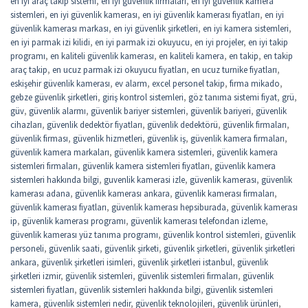
en iyi araç takip sistemi
,
en iyi güvenlik firmaları
,
en iyi güvenlik kamera
sistemleri
,
en iyi güvenlik kamerası
,
en iyi güvenlik kamerası fiyatları
,
en iyi
güvenlik kamerası markası
,
en iyi güvenlik şirketleri
,
en iyi kamera sistemleri
,
en iyi parmak izi kilidi
,
en iyi parmak izi okuyucu
,
en iyi projeler
,
en iyi takip
programı
,
en kaliteli güvenlik kamerası
,
en kaliteli kamera
,
en takip
,
en takip
araç takip
,
en ucuz parmak izi okuyucu fiyatları
,
en ucuz turnike fiyatları
,
eskişehir güvenlik kamerası
,
ev alarm
,
excel personel takip
,
firma mikado
,
gebze güvenlik şirketleri
,
giriş kontrol sistemleri
,
göz tanıma sistemi fiyat
,
grü
,
güv
,
güvenlik alarmı
,
güvenlik bariyer sistemleri
,
güvenlik bariyeri
,
güvenlik
cihazları
,
güvenlik dedektör fiyatları
,
güvenlik dedektörü
,
güvenlik firmaları
,
güvenlik firması
,
güvenlik hizmetleri
,
güvenlik iş
,
güvenlik kamera firmaları
,
güvenlik kamera markaları
,
güvenlik kamera sistemleri
,
güvenlik kamera
sistemleri firmaları
,
güvenlik kamera sistemleri fiyatları
,
güvenlik kamera
sistemleri hakkında bilgi
,
guvenlik kamerasi izle
,
güvenlik kamerası
,
güvenlik
kamerası adana
,
güvenlik kamerası ankara
,
güvenlik kamerası firmaları
,
güvenlik kamerası fiyatları
,
güvenlik kamerası hepsiburada
,
güvenlik kamerası
ip
,
güvenlik kamerası programı
,
güvenlik kamerası telefondan izleme
,
güvenlik kamerası yüz tanıma programı
,
güvenlik kontrol sistemleri
,
güvenlik
personeli
,
güvenlik saati
,
güvenlik şirketi
,
güvenlik şirketleri
,
güvenlik şirketleri
ankara
,
güvenlik şirketleri isimleri
,
güvenlik şirketleri istanbul
,
güvenlik
şirketleri izmir
,
güvenlik sistemleri
,
güvenlik sistemleri firmaları
,
güvenlik
sistemleri fiyatları
,
güvenlik sistemleri hakkında bilgi
,
güvenlik sistemleri
kamera
,
güvenlik sistemleri nedir
,
güvenlik teknolojileri
,
güvenlik ürünleri
,