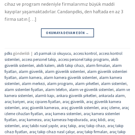
cihaz ve program nedeniyle firmalarımız büyük maddi
kayıplar yaşamaktadırlar. Candanpdks, den haftada en az 3
firma satın […]
OKUMAYA DEVAM EDIN
→
pdks
gönderildi
|
a5 parmak izi okuyucu
,
access kontrol
,
access kontrol
sistemleri
,
access personel takip
,
access personel takip programı
,
akıllı
güvenlik sistemleri
,
akıllı kalem
,
akıllı takip cihazı
,
alarm firmaları
,
alarm
fiyatları
,
alarm güvenlik
,
alarm güvenlik sistemleri
,
alarm güvenlik sistemleri
fiyatları
,
alarm kamera
,
alarm kamera güvenlik sistemleri
,
alarm kamera
sistemleri
,
alarm merkezi
,
alarm programı
,
alarm şirketleri
,
alarm sistemleri
,
alarm sistemleri fiyatları
,
alarm telefon
,
alarm ve güvenlik sistemleri
,
alarm ve
kamera sistemleri
,
alarmlı kapı
,
ankara güvenlik şirketleri
,
ankarada alarm
,
araç bariyeri
,
araç cipiares fiyatları
,
araç güvenlik
,
araç güvenlik kamera
sistemleri
,
araç güvenlik kamerası
,
araç güvenlik sistemleri
,
araç izleme
,
araç
izleme cihazları fiyatları
,
araç kamera sistemleri
,
araç kamera sistemleri
fiyatları
,
araç kamerası
,
araç kamerası hepsiburada
,
araç kilidi
,
araç
sistemleri
,
araç takibi nasıl yapılır
,
araç takip
,
araç takip cihazı
,
araç takip
cihazı fiyatları
,
araç takip cihazı nasıl çalışır
,
araç takip firmaları
,
araç takip