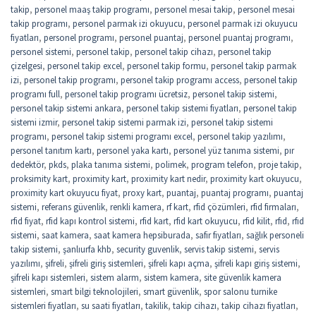
takip
,
personel maaş takip programı
,
personel mesai takip
,
personel mesai
takip programı
,
personel parmak izi okuyucu
,
personel parmak izi okuyucu
fiyatları
,
personel programı
,
personel puantaj
,
personel puantaj programı
,
personel sistemi
,
personel takip
,
personel takip cihazı
,
personel takip
çizelgesi
,
personel takip excel
,
personel takip formu
,
personel takip parmak
izi
,
personel takip programı
,
personel takip programı access
,
personel takip
programı full
,
personel takip programı ücretsiz
,
personel takip sistemi
,
personel takip sistemi ankara
,
personel takip sistemi fiyatları
,
personel takip
sistemi izmir
,
personel takip sistemi parmak izi
,
personel takip sistemi
programı
,
personel takip sistemi programı excel
,
personel takip yazılımı
,
personel tanıtım kartı
,
personel yaka kartı
,
personel yüz tanıma sistemi
,
pır
dedektör
,
pkds
,
plaka tanıma sistemi
,
polimek
,
program telefon
,
proje takip
,
proksimity kart
,
proximity kart
,
proximity kart nedir
,
proximity kart okuyucu
,
proximity kart okuyucu fiyat
,
proxy kart
,
puantaj
,
puantaj programı
,
puantaj
sistemi
,
referans güvenlik
,
renkli kamera
,
rf kart
,
rfid çözümleri
,
rfid firmaları
,
rfid fiyat
,
rfid kapı kontrol sistemi
,
rfid kart
,
rfid kart okuyucu
,
rfid kilit
,
rfıd
,
rfıd
sistemi
,
saat kamera
,
saat kamera hepsiburada
,
safir fiyatları
,
sağlık personeli
takip sistemi
,
şanlıurfa khb
,
security guvenlik
,
servis takip sistemi
,
servis
yazılımı
,
şifreli
,
şifreli giriş sistemleri
,
şifreli kapı açma
,
şifreli kapı giriş sistemi
,
şifreli kapı sistemleri
,
sistem alarm
,
sistem kamera
,
site güvenlik kamera
sistemleri
,
smart bilgi teknolojileri
,
smart güvenlik
,
spor salonu turnike
sistemleri fiyatları
,
su saati fiyatları
,
takilik
,
takip cihazı
,
takip cihazı fiyatları
,