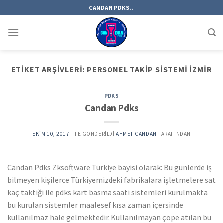
Skip
CANDAN PDKS..
to
content
ETIKET ARŞIVLERI:
PERSONEL TAKIP SISTEMI IZMIR
PDKS
Candan Pdks
EKIM 10, 2017
’' TE GÖNDERILDI
AHMET CANDAN
TARAFINDAN
Candan Pdks Zksoftware Türkiye bayisi olarak: Bu günlerde iş
bilmeyen kişilerce Türkiyemizdeki fabrikalara işletmelere sat
kaç taktiği ile pdks kart basma saati sistemleri kurulmakta
bu kurulan sistemler maalesef kısa zaman içersinde
kullanılmaz hale gelmektedir. Kullanılmayan çöpe atılan bu