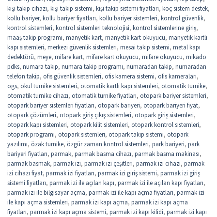
kişi takip cihazı
,
kişi takip sistemi
,
kişi takip sistemi fiyatları
,
koç sistem destek
,
kollu bariyer
,
kollu bariyer fiyatları
,
kollu bariyer sistemleri
,
kontrol güvenlik
,
kontrol sistemleri
,
kontrol sistemleri teknolojisi
,
kontrol sistemlerine giriş
,
maaş takip programı
,
manyetik kart
,
manyetik kart okuyucu
,
manyetik kartlı
kapı sistemleri
,
merkezi güvenlik sistemleri
,
mesai takip sistemi
,
metal kapı
dedektörü
,
meye
,
mifare kart
,
mifare kart okuyucu
,
mifare okuyucu
,
mikado
pdks
,
numara takip
,
numara takip programı
,
numaradan takip
,
numaradan
telefon takip
,
ofis güvenlik sistemleri
,
ofis kamera sistemi
,
ofis kameraları
,
ogs
,
okul turnike sistemleri
,
otomatik kartlı kapı sistemleri
,
otomatik turnike
,
otomatik turnike cihazı
,
otomatik turnike fiyatları
,
otopark bariyer sistemleri
,
otopark bariyer sistemleri fiyatları
,
otopark bariyeri
,
otopark bariyeri fiyat
,
otopark çözümleri
,
otopark giriş çıkış sistemleri
,
otopark giriş sistemleri
,
otopark kapı sistemleri
,
otopark kilit sistemleri
,
otopark kontrol sistemleri
,
otopark programı
,
otopark sistemleri
,
otopark takip sistemi
,
otopark
yazılımı
,
özak turnike
,
özgür zaman kontrol sistemleri
,
park bariyeri
,
park
bariyeri fiyatları
,
parmak
,
parmak basma cihazı
,
parmak basma makinası
,
parmak basmak
,
parmak izi
,
parmak izi çeşitleri
,
parmak izi cihazı
,
parmak
izi cihazı fiyat
,
parmak izi fiyatları
,
parmak izi giriş sistemi
,
parmak izi giriş
sistemi fiyatları
,
parmak izi ile açılan kapı
,
parmak izi ile açılan kapı fiyatları
,
parmak izi ile bilgisayar açma
,
parmak izi ile kapı açma fiyatları
,
parmak izi
ile kapı açma sistemleri
,
parmak izi kapı açma
,
parmak izi kapı açma
fiyatları
,
parmak izi kapı açma sistemi
,
parmak izi kapı kilidi
,
parmak izi kapı