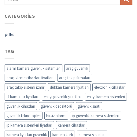
CATEGORIES
pdks
TAG
alarm kamera güvenlik sistemleri
araç güvenlik
araç izleme cihazları fiyatları
araç takip firmaları
araç takip sistemi izmir
dükkan kamera fiyatları
elektronik cihazlar
el kamerası fiyatları
en iyi güvenlik şirketleri
en iyi kamera sistemleri
güvenlik cihazları
güvenlik dedektörü
güvenlik saati
güvenlik teknolojileri
hirsiz alarmi
ip güvenlik kamera sistemleri
ip kamera sistemleri fiyatları
kamera cihazları
kamera fiyatları güvenlik
kamera kartı
kamera şirketleri