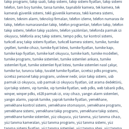
takip programi
,
takip saati
,
takip sistemi
,
takip sistemi fiyatları
,
takip sistemi
telefon
,
tam boy turnike
,
tansa turnike
,
taşınabilir kamera
,
tek kamera
,
tek
kameralı güvenlik sistemi
,
tekli güvenlik kamerası
,
tekli kamera sistemi
,
teknim
,
teknim alarm
,
teknoloji firmaları
,
telefon izleme
,
telefon numarası ile
takip
,
telefon numarasından takip
,
telefon programlari
,
telefon takip
,
telefon
takip sistemi
,
telefon takip yazılımı
,
telefon yazılımları
,
telefonda parmak izi
okuyucu
,
telefonla araç takip sistemi
,
tempo pdks
,
tur kontrol sistemi
,
turkcell araç takip sistemi fiyatları
,
turkcell kamera sistemi
,
turnike
,
turnike
çeşitleri
,
turnike cihazı
,
turnike fiyat listesi
,
turnike fiyatları
,
turnike kapı
,
turnike kapı fiyatları
,
turnike kart okuyucu
,
turnike kartı
,
turnike modelleri
,
turnike programı
,
turnike sistemleri
,
turnike sistemleri ankara
,
turnike
sistemleri fiyat
,
turnike sistemleri fiyat listesi
,
turnike sistemleri nasıl çalışır
,
turnike tur
,
turuncu takip
,
tuvalet turnike fiyatları
,
ücretsiz pdks programı
,
ücretsiz personel takip programı
,
unilever nedir
,
ürün takip sistemi
,
usb
parmak izi okuyucu
,
usb parmak izi okuyucu fiyatları
,
üst arama dedektörü
,
üye takip sistemi
,
vip turnike
,
vip turnike fiyatları
,
web pdks
,
web tabanlı pdks
,
winper
,
winper pdks
,
x628 parmak izi
,
xray cihazı
,
yangın alarm sistemleri
,
yangın alarmı
,
yaprak turnike
,
yaprak turnike fiyatları
,
yemekhane
,
yemekhane kontrol sistemi
,
yemekhane otomasyon
,
yemekhane programı
,
yemekhane sistemi
,
yemekhane takip programı
,
yemekhane takip sistemi
,
yemekhane turnike sistemleri
,
yüz okuyucu
,
yüz tanıma
,
yüz tanıma cihazı
,
yüz tanıma kameraları
,
yüz tanıma programı
,
yüz tanıma sistemi
,
yüz
tanıma sistemi fiyatları
,
yüz tanıma sistemleri
,
yüz tanıma sitesi
,
yüz tanıma