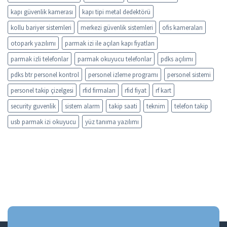
kapı güvenlik kamerası
kapı tipi metal dedektörü
kollu bariyer sistemleri
merkezi güvenlik sistemleri
ofis kameraları
otopark yazılımı
parmak izi ile açılan kapı fiyatları
parmak izli telefonlar
parmak okuyucu telefonlar
pdks açılımı
pdks btr personel kontrol
personel izleme programı
personel sistemi
personel takip çizelgesi
rfid firmaları
rfid fiyat
rf kart
security guvenlik
sistem alarm
takip saati
teknim
telefon takip
usb parmak izi okuyucu
yüz tanıma yazılımı