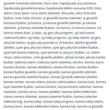
güvenlik ve kamera sistemleri
,
harici siren
,
hepsiburada araç kamerası
,
hepsiburada güvenlik kamerası
,
hepsiburada telefon numarası 0216
,
hirsiz
alarmi
,
hırsız alarm
,
hırsız alarm sistemleri
,
ihlas pdks
,
ikinci el turnike
fiyatları
,
insan takip cihazları
,
ip güvenlik kamera sistemleri
,
ip güvenlik
kamerası fiyatları
,
ip kamera
,
ip kamera güvenlik sistemleri
,
ip kamera
sistemleri
,
ip kamera sistemleri fiyatları
,
iris tanıma
,
iris tanıma sistemi
,
iris
tanıma sistemi fiyatı
,
iş takip
,
işçi giriş çıkış programı
,
işçi kart basma
makinası fiyatları
,
işçi takip
,
işçi takip programı
,
işçi takip sistemi
,
işe giriş
çıkış kart sistemi
,
işe giriş çıkış parmak izi
,
ist kamera
,
istanbul güvenlik
şirketleri
,
işyeri giriş çıkış kart sistemi
,
işyeri giriş çıkış kart sistemi fiyatları
,
işyeri kart basma makinası
,
işyeri parmak izi okuyucu fiyatları
,
izi
,
izleme
cihazı
,
izleme sistemi
,
izmir güvenlik şirketleri
,
jetonlu turnike
,
jetonlu turnike
fiyatları
,
kablosuz alarm
,
kablosuz alarm sistemleri
,
kamera
,
kamera alarm
,
kamera cihazları
,
kamera dedektörü
,
kamera firmaları
,
kamera fiyatları
,
kamera fiyatları güvenlik
,
kamera güvenlik
,
kamera güvenlik sistemleri
,
kamera güvenlik sistemleri fiyatları
,
kamera güvenlik sistemleri şirketleri
,
kamera isimleri
,
kamera izleme
,
kamera izleme sistemi
,
kamera kartı
,
kamera
kayıt sistemleri fiyatları
,
kamera kontrol
,
kamera kontrol sistemleri
,
kamera
markaları
,
kamera servisi
,
kamera şirketleri
,
kamera sistemi telefondan
izleme
,
kamera sistemleri
,
kamera sistemleri fiyatları
,
kamera sistemleri
hakkında bilgi
,
kamera takip
,
kamera takip programı
,
kamera takip sistemi
,
kamera tamiri
,
kamera telefondan izleme
,
kamera test
,
kamera ve güvenlik