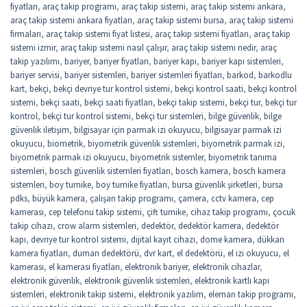
fiyatları
,
araç takip programı
,
araç takip sistemi
,
araç takip sistemi ankara
,
araç takip sistemi ankara fiyatları
,
araç takip sistemi bursa
,
araç takip sistemi
firmaları
,
araç takip sistemi fiyat listesi
,
araç takip sistemi fiyatları
,
araç takip
sistemi izmir
,
araç takip sistemi nasıl çalışır
,
araç takip sistemi nedir
,
araç
takip yazılımı
,
bariyer
,
bariyer fiyatları
,
bariyer kapı
,
bariyer kapı sistemleri
,
bariyer servisi
,
bariyer sistemleri
,
bariyer sistemleri fiyatları
,
barkod
,
barkodlu
kart
,
bekçi
,
bekçi devriye tur kontrol sistemi
,
bekçi kontrol saati
,
bekçi kontrol
sistemi
,
bekçi saati
,
bekçi saati fiyatları
,
bekçi takip sistemi
,
bekçi tur
,
bekçi tur
kontrol
,
bekçi tur kontrol sistemi
,
bekçi tur sistemleri
,
bilge güvenlik
,
bilge
güvenlik iletişim
,
bilgisayar için parmak izi okuyucu
,
bilgisayar parmak izi
okuyucu
,
biometrik
,
biyometrik güvenlik sistemleri
,
biyometrik parmak izi
,
biyometrik parmak izi okuyucu
,
biyometrik sistemler
,
biyometrik tanıma
sistemleri
,
bosch güvenlik sistemleri fiyatları
,
bosch kamera
,
bosch kamera
sistemleri
,
boy turnike
,
boy turnike fiyatları
,
bursa güvenlik şirketleri
,
bursa
pdks
,
büyük kamera
,
çalışan takip programı
,
çamera
,
cctv kamera
,
cep
kamerası
,
cep telefonu takip sistemi
,
çift turnike
,
cihaz takip programı
,
çocuk
takip cihazı
,
crow alarm sistemleri
,
dedektör
,
dedektör kamera
,
dedektör
kapı
,
devriye tur kontrol sistemi
,
dijital kayıt cihazı
,
dome kamera
,
dükkan
kamera fiyatları
,
duman dedektörü
,
dvr kart
,
el dedektörü
,
el izi okuyucu
,
el
kamerası
,
el kamerası fiyatları
,
elektronik bariyer
,
elektronik cihazlar
,
elektronik güvenlik
,
elektronik güvenlik sistemleri
,
elektronik kartlı kapı
sistemleri
,
elektronik takip sistemi
,
elektronik yazılım
,
eleman takip programı
,