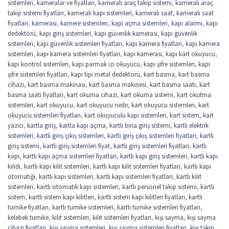
sistemleri
,
kameralar ve fiyatları
,
kameralı araç takip sistemi
,
kameralı araç
takip sistemi fiyatları
,
kameralı kapı sistemleri
,
kameralı saat
,
kameralı saat
fiyatları
,
kamerası
,
kamere sistemleri
,
kapı açma sistemleri
,
kapı alarmı
,
kapı
dedektörü
,
kapı giriş sistemleri
,
kapı güvenlik kamerası
,
kapı güvenlik
sistemleri
,
kapı güvenlik sistemleri fiyatları
,
kapı kamera fiyatları
,
kapı kamera
sistemleri
,
kapı kamera sistemleri fiyatları
,
kapı kamerası
,
kapı kart okuyucu
,
kapı kontrol sistemleri
,
kapı parmak izi okuyucu
,
kapı şifre sistemleri
,
kapı
şifre sistemleri fiyatları
,
kapı tipi metal dedektörü
,
kart basma
,
kart basma
cihazı
,
kart basma makinası
,
kart basma makinesi
,
kart basma saati
,
kart
basma saati fiyatları
,
kart okuma cihazı
,
kart okuma sistemi
,
kart okutma
sistemleri
,
kart okuyucu
,
kart okuyucu nedir
,
kart okuyucu sistemleri
,
kart
okuyucu sistemleri fiyatları
,
kart okuyuculu kapı sistemleri
,
kart sistem
,
kart
yazıcı
,
kartla giriş
,
kartla kapı açma
,
kartlı bina giriş sistemi
,
kartlı elektrik
sistemleri
,
kartlı giriş çıkış sistemleri
,
kartlı giriş çıkış sistemleri fiyatları
,
kartlı
giriş sistemi
,
kartlı giriş sistemleri fiyat
,
kartlı giriş sistemleri fiyatları
,
kartlı
kapı
,
kartlı kapı açma sistemleri fiyatları
,
kartlı kapı giriş sistemleri
,
kartlı kapı
kilidi
,
kartlı kapı kilit sistemleri
,
kartlı kapı kilit sistemleri fiyatları
,
kartlı kapı
otomatiği
,
kartlı kapı sistemleri
,
kartlı kapı sistemleri fiyatları
,
kartlı kilit
sistemleri
,
kartlı otomatik kapı sistemleri
,
kartlı personel takip sistemi
,
kartlı
sistem
,
kartlı sistem kapı kilitleri
,
kartlı sistem kapı kilitleri fiyatları
,
kartlı
turnike fiyatları
,
kartlı turnike sistemleri
,
kartlı turnike sistemleri fiyatları
,
kelebek turnike
,
kilit sistemleri
,
kilit sistemleri fiyatları
,
kişi sayma
,
kişi sayma
cihazı fiyatları
,
kişi sayma sistemleri
,
kişi sayma sistemleri fiyatları
,
kişi takip
,