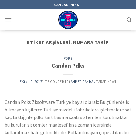
Skip
CANDAN PDKS..
to
content
ETIKET ARŞIVLERI:
NUMARA TAKIP
PDKS
Candan Pdks
EKIM 10, 2017
’' TE GÖNDERILDI
AHMET CANDAN
TARAFINDAN
Candan Pdks Zksoftware Türkiye bayisi olarak: Bu günlerde iş
bilmeyen kişilerce Türkiyemizdeki fabrikalara işletmelere sat
kaç taktiği ile pdks kart basma saati sistemleri kurulmakta
bu kurulan sistemler maalesef kısa zaman içersinde
kullanılmaz hale gelmektedir. Kullanılmayan çöpe atılan bu