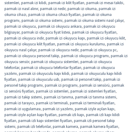
sistemleri
,
parmak izi kilidi
,
parmak izi kilit fiyatları
,
parmak izi mesai takibi
,
parmak izi nasıl alınır
,
parmak izi nedir
,
parmak izi okuma
,
parmak izi
okuma cihazı
,
parmak izi okuma cihazı fiyatları
,
parmak izi okuma
programı
,
parmak izi okuma sistemi
,
parmak izi okuma sistemi nasıl çalışır
,
parmak izi okuyucu
,
parmak izi okuyucu ankara
,
parmak izi okuyucu
bilgisayar
,
parmak izi okuyucu fiyat listesi
,
parmak izi okuyucu fiyatları
,
parmak izi okuyucu indir
,
parmak izi okuyucu kapı
,
parmak izi okuyucu kilit
,
parmak izi okuyucu kilit fiyatları
,
parmak izi okuyucu kurulumu
,
parmak izi
okuyucu nasıl çalışır
,
parmak izi okuyucu nedir
,
parmak izi okuyucu pc
,
parmak izi okuyucu personel takip
,
parmak izi okuyucu programı
,
parmak izi
okuyucu sensör
,
parmak izi okuyucu sistemleri
,
parmak izi okuyucu
telefonlar
,
parmak izi okuyucu telefonlar fiyatları
,
parmak izi okuyucu
yazılımı
,
parmak izi okuyuculu kapı kilidi
,
parmak izi okuyuculu kapı kilidi
fiyatları
,
parmak izi okuyuculu usb
,
parmak izi personel takip
,
parmak izi
personel takip programı
,
parmak izi programı
,
parmak izi sensörü
,
parmak
izi sensörü fiyatları
,
parmak izi sistemleri
,
parmak izi sistemleri fiyatları
,
parmak izi takip sistemi
,
parmak izi tanıma
,
parmak izi tanıma sistemi
,
parmak izi tarayıcı
,
parmak izi terminali
,
parmak izi terminali fiyatları
,
parmak izi uygulaması
,
parmak izi yazılımı
,
parmak iziyle açılan kapı
,
parmak iziyle açılan kapı fiyatları
,
parmak izli kapı
,
parmak izli kapı kilidi
fiyatları
,
parmak izli kapı sistemleri fiyatları
,
parmak izli personel takip
sistemi
,
parmak izli telefonlar
,
parmak kamera
,
parmak kamera fiyatları
,