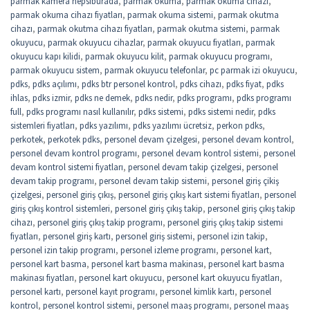
parmak kamera hepsiburada
,
parmak okuma
,
parmak okuma cihazı
,
parmak okuma cihazı fiyatları
,
parmak okuma sistemi
,
parmak okutma
cihazı
,
parmak okutma cihazı fiyatları
,
parmak okutma sistemi
,
parmak
okuyucu
,
parmak okuyucu cihazlar
,
parmak okuyucu fiyatları
,
parmak
okuyucu kapı kilidi
,
parmak okuyucu kilit
,
parmak okuyucu programı
,
parmak okuyucu sistem
,
parmak okuyucu telefonlar
,
pc parmak izi okuyucu
,
pdks
,
pdks açılımı
,
pdks btr personel kontrol
,
pdks cihazı
,
pdks fiyat
,
pdks
ihlas
,
pdks izmir
,
pdks ne demek
,
pdks nedir
,
pdks programı
,
pdks programı
full
,
pdks programı nasıl kullanılır
,
pdks sistemi
,
pdks sistemi nedir
,
pdks
sistemleri fiyatları
,
pdks yazılımı
,
pdks yazılımı ücretsiz
,
perkon pdks
,
perkotek
,
perkotek pdks
,
personel devam çizelgesi
,
personel devam kontrol
,
personel devam kontrol programı
,
personel devam kontrol sistemi
,
personel
devam kontrol sistemi fiyatları
,
personel devam takip çizelgesi
,
personel
devam takip programı
,
personel devam takip sistemi
,
personel giriş çikiş
çizelgesi
,
personel giriş çıkış
,
personel giriş çıkış kart sistemi fiyatları
,
personel
giriş çıkış kontrol sistemleri
,
personel giriş çıkış takip
,
personel giriş çıkış takip
cihazı
,
personel giriş çıkış takip programı
,
personel giriş çıkış takip sistemi
fiyatları
,
personel giriş kartı
,
personel giriş sistemi
,
personel izin takip
,
personel izin takip programı
,
personel izleme programı
,
personel kart
,
personel kart basma
,
personel kart basma makinası
,
personel kart basma
makinası fiyatları
,
personel kart okuyucu
,
personel kart okuyucu fiyatları
,
personel kartı
,
personel kayıt programı
,
personel kimlik kartı
,
personel
kontrol
,
personel kontrol sistemi
,
personel maaş programı
,
personel maaş