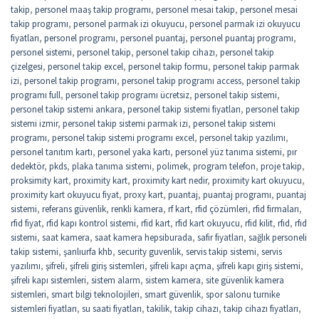
takip
,
personel maaş takip programı
,
personel mesai takip
,
personel mesai
takip programı
,
personel parmak izi okuyucu
,
personel parmak izi okuyucu
fiyatları
,
personel programı
,
personel puantaj
,
personel puantaj programı
,
personel sistemi
,
personel takip
,
personel takip cihazı
,
personel takip
çizelgesi
,
personel takip excel
,
personel takip formu
,
personel takip parmak
izi
,
personel takip programı
,
personel takip programı access
,
personel takip
programı full
,
personel takip programı ücretsiz
,
personel takip sistemi
,
personel takip sistemi ankara
,
personel takip sistemi fiyatları
,
personel takip
sistemi izmir
,
personel takip sistemi parmak izi
,
personel takip sistemi
programı
,
personel takip sistemi programı excel
,
personel takip yazılımı
,
personel tanıtım kartı
,
personel yaka kartı
,
personel yüz tanıma sistemi
,
pır
dedektör
,
pkds
,
plaka tanıma sistemi
,
polimek
,
program telefon
,
proje takip
,
proksimity kart
,
proximity kart
,
proximity kart nedir
,
proximity kart okuyucu
,
proximity kart okuyucu fiyat
,
proxy kart
,
puantaj
,
puantaj programı
,
puantaj
sistemi
,
referans güvenlik
,
renkli kamera
,
rf kart
,
rfid çözümleri
,
rfid firmaları
,
rfid fiyat
,
rfid kapı kontrol sistemi
,
rfid kart
,
rfid kart okuyucu
,
rfid kilit
,
rfıd
,
rfıd
sistemi
,
saat kamera
,
saat kamera hepsiburada
,
safir fiyatları
,
sağlık personeli
takip sistemi
,
şanlıurfa khb
,
security guvenlik
,
servis takip sistemi
,
servis
yazılımı
,
şifreli
,
şifreli giriş sistemleri
,
şifreli kapı açma
,
şifreli kapı giriş sistemi
,
şifreli kapı sistemleri
,
sistem alarm
,
sistem kamera
,
site güvenlik kamera
sistemleri
,
smart bilgi teknolojileri
,
smart güvenlik
,
spor salonu turnike
sistemleri fiyatları
,
su saati fiyatları
,
takilik
,
takip cihazı
,
takip cihazı fiyatları
,