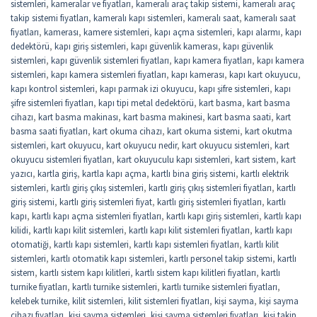
sistemleri
,
kameralar ve fiyatları
,
kameralı araç takip sistemi
,
kameralı araç
takip sistemi fiyatları
,
kameralı kapı sistemleri
,
kameralı saat
,
kameralı saat
fiyatları
,
kamerası
,
kamere sistemleri
,
kapı açma sistemleri
,
kapı alarmı
,
kapı
dedektörü
,
kapı giriş sistemleri
,
kapı güvenlik kamerası
,
kapı güvenlik
sistemleri
,
kapı güvenlik sistemleri fiyatları
,
kapı kamera fiyatları
,
kapı kamera
sistemleri
,
kapı kamera sistemleri fiyatları
,
kapı kamerası
,
kapı kart okuyucu
,
kapı kontrol sistemleri
,
kapı parmak izi okuyucu
,
kapı şifre sistemleri
,
kapı
şifre sistemleri fiyatları
,
kapı tipi metal dedektörü
,
kart basma
,
kart basma
cihazı
,
kart basma makinası
,
kart basma makinesi
,
kart basma saati
,
kart
basma saati fiyatları
,
kart okuma cihazı
,
kart okuma sistemi
,
kart okutma
sistemleri
,
kart okuyucu
,
kart okuyucu nedir
,
kart okuyucu sistemleri
,
kart
okuyucu sistemleri fiyatları
,
kart okuyuculu kapı sistemleri
,
kart sistem
,
kart
yazıcı
,
kartla giriş
,
kartla kapı açma
,
kartlı bina giriş sistemi
,
kartlı elektrik
sistemleri
,
kartlı giriş çıkış sistemleri
,
kartlı giriş çıkış sistemleri fiyatları
,
kartlı
giriş sistemi
,
kartlı giriş sistemleri fiyat
,
kartlı giriş sistemleri fiyatları
,
kartlı
kapı
,
kartlı kapı açma sistemleri fiyatları
,
kartlı kapı giriş sistemleri
,
kartlı kapı
kilidi
,
kartlı kapı kilit sistemleri
,
kartlı kapı kilit sistemleri fiyatları
,
kartlı kapı
otomatiği
,
kartlı kapı sistemleri
,
kartlı kapı sistemleri fiyatları
,
kartlı kilit
sistemleri
,
kartlı otomatik kapı sistemleri
,
kartlı personel takip sistemi
,
kartlı
sistem
,
kartlı sistem kapı kilitleri
,
kartlı sistem kapı kilitleri fiyatları
,
kartlı
turnike fiyatları
,
kartlı turnike sistemleri
,
kartlı turnike sistemleri fiyatları
,
kelebek turnike
,
kilit sistemleri
,
kilit sistemleri fiyatları
,
kişi sayma
,
kişi sayma
cihazı fiyatları
,
kişi sayma sistemleri
,
kişi sayma sistemleri fiyatları
,
kişi takip
,