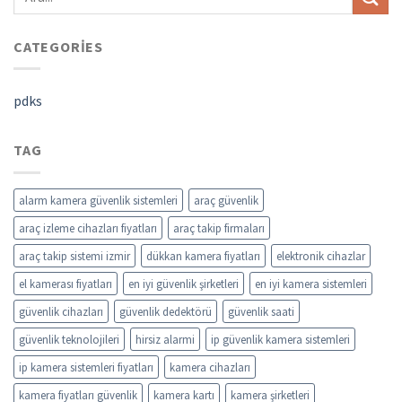
CATEGORIES
pdks
TAG
alarm kamera güvenlik sistemleri
araç güvenlik
araç izleme cihazları fiyatları
araç takip firmaları
araç takip sistemi izmir
dükkan kamera fiyatları
elektronik cihazlar
el kamerası fiyatları
en iyi güvenlik şirketleri
en iyi kamera sistemleri
güvenlik cihazları
güvenlik dedektörü
güvenlik saati
güvenlik teknolojileri
hirsiz alarmi
ip güvenlik kamera sistemleri
ip kamera sistemleri fiyatları
kamera cihazları
kamera fiyatları güvenlik
kamera kartı
kamera şirketleri