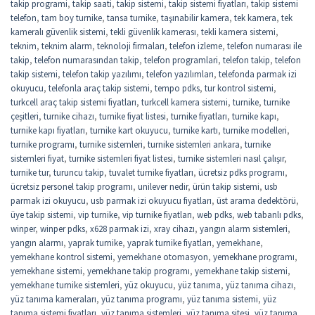
takip programi
,
takip saati
,
takip sistemi
,
takip sistemi fiyatları
,
takip sistemi
telefon
,
tam boy turnike
,
tansa turnike
,
taşınabilir kamera
,
tek kamera
,
tek
kameralı güvenlik sistemi
,
tekli güvenlik kamerası
,
tekli kamera sistemi
,
teknim
,
teknim alarm
,
teknoloji firmaları
,
telefon izleme
,
telefon numarası ile
takip
,
telefon numarasından takip
,
telefon programlari
,
telefon takip
,
telefon
takip sistemi
,
telefon takip yazılımı
,
telefon yazılımları
,
telefonda parmak izi
okuyucu
,
telefonla araç takip sistemi
,
tempo pdks
,
tur kontrol sistemi
,
turkcell araç takip sistemi fiyatları
,
turkcell kamera sistemi
,
turnike
,
turnike
çeşitleri
,
turnike cihazı
,
turnike fiyat listesi
,
turnike fiyatları
,
turnike kapı
,
turnike kapı fiyatları
,
turnike kart okuyucu
,
turnike kartı
,
turnike modelleri
,
turnike programı
,
turnike sistemleri
,
turnike sistemleri ankara
,
turnike
sistemleri fiyat
,
turnike sistemleri fiyat listesi
,
turnike sistemleri nasıl çalışır
,
turnike tur
,
turuncu takip
,
tuvalet turnike fiyatları
,
ücretsiz pdks programı
,
ücretsiz personel takip programı
,
unilever nedir
,
ürün takip sistemi
,
usb
parmak izi okuyucu
,
usb parmak izi okuyucu fiyatları
,
üst arama dedektörü
,
üye takip sistemi
,
vip turnike
,
vip turnike fiyatları
,
web pdks
,
web tabanlı pdks
,
winper
,
winper pdks
,
x628 parmak izi
,
xray cihazı
,
yangın alarm sistemleri
,
yangın alarmı
,
yaprak turnike
,
yaprak turnike fiyatları
,
yemekhane
,
yemekhane kontrol sistemi
,
yemekhane otomasyon
,
yemekhane programı
,
yemekhane sistemi
,
yemekhane takip programı
,
yemekhane takip sistemi
,
yemekhane turnike sistemleri
,
yüz okuyucu
,
yüz tanıma
,
yüz tanıma cihazı
,
yüz tanıma kameraları
,
yüz tanıma programı
,
yüz tanıma sistemi
,
yüz
tanıma sistemi fiyatları
,
yüz tanıma sistemleri
,
yüz tanıma sitesi
,
yüz tanıma