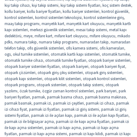
kişi takip cihazı
,
kişi takip sistemi
,
kişi takip sistemi fiyatları
,
koç sistem destek
,
kollu bariyer
,
kollu bariyer fiyatları
,
kollu bariyer sistemleri
,
kontrol güvenlik
,
kontrol sistemleri
,
kontrol sistemleri teknolojisi
,
kontrol sistemlerine giriş
,
maaş takip programı
,
manyetik kart
,
manyetik kart okuyucu
,
manyetik kartlı
kapı sistemleri
,
merkezi güvenlik sistemleri
,
mesai takip sistemi
,
metal kapı
dedektörü
,
meye
,
mifare kart
,
mifare kart okuyucu
,
mifare okuyucu
,
mikado
pdks
,
numara takip
,
numara takip programı
,
numaradan takip
,
numaradan
telefon takip
,
ofis güvenlik sistemleri
,
ofis kamera sistemi
,
ofis kameraları
,
ogs
,
okul turnike sistemleri
,
otomatik kartlı kapı sistemleri
,
otomatik turnike
,
otomatik turnike cihazı
,
otomatik turnike fiyatları
,
otopark bariyer sistemleri
,
otopark bariyer sistemleri fiyatları
,
otopark bariyeri
,
otopark bariyeri fiyat
,
otopark çözümleri
,
otopark giriş çıkış sistemleri
,
otopark giriş sistemleri
,
otopark kapı sistemleri
,
otopark kilit sistemleri
,
otopark kontrol sistemleri
,
otopark programı
,
otopark sistemleri
,
otopark takip sistemi
,
otopark
yazılımı
,
özak turnike
,
özgür zaman kontrol sistemleri
,
park bariyeri
,
park
bariyeri fiyatları
,
parmak
,
parmak basma cihazı
,
parmak basma makinası
,
parmak basmak
,
parmak izi
,
parmak izi çeşitleri
,
parmak izi cihazı
,
parmak
izi cihazı fiyat
,
parmak izi fiyatları
,
parmak izi giriş sistemi
,
parmak izi giriş
sistemi fiyatları
,
parmak izi ile açılan kapı
,
parmak izi ile açılan kapı fiyatları
,
parmak izi ile bilgisayar açma
,
parmak izi ile kapı açma fiyatları
,
parmak izi
ile kapı açma sistemleri
,
parmak izi kapı açma
,
parmak izi kapı açma
fiyatları
,
parmak izi kapı açma sistemi
,
parmak izi kapı kilidi
,
parmak izi kapı