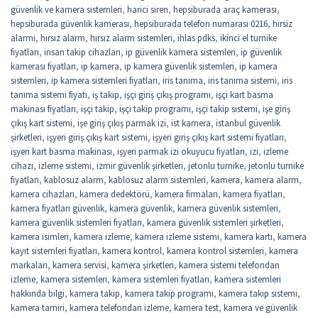
güvenlik ve kamera sistemleri
,
harici siren
,
hepsiburada araç kamerası
,
hepsiburada güvenlik kamerası
,
hepsiburada telefon numarası 0216
,
hirsiz
alarmi
,
hırsız alarm
,
hırsız alarm sistemleri
,
ihlas pdks
,
ikinci el turnike
fiyatları
,
insan takip cihazları
,
ip güvenlik kamera sistemleri
,
ip güvenlik
kamerası fiyatları
,
ip kamera
,
ip kamera güvenlik sistemleri
,
ip kamera
sistemleri
,
ip kamera sistemleri fiyatları
,
iris tanıma
,
iris tanıma sistemi
,
iris
tanıma sistemi fiyatı
,
iş takip
,
işçi giriş çıkış programı
,
işçi kart basma
makinası fiyatları
,
işçi takip
,
işçi takip programı
,
işçi takip sistemi
,
işe giriş
çıkış kart sistemi
,
işe giriş çıkış parmak izi
,
ist kamera
,
istanbul güvenlik
şirketleri
,
işyeri giriş çıkış kart sistemi
,
işyeri giriş çıkış kart sistemi fiyatları
,
işyeri kart basma makinası
,
işyeri parmak izi okuyucu fiyatları
,
izi
,
izleme
cihazı
,
izleme sistemi
,
izmir güvenlik şirketleri
,
jetonlu turnike
,
jetonlu turnike
fiyatları
,
kablosuz alarm
,
kablosuz alarm sistemleri
,
kamera
,
kamera alarm
,
kamera cihazları
,
kamera dedektörü
,
kamera firmaları
,
kamera fiyatları
,
kamera fiyatları güvenlik
,
kamera güvenlik
,
kamera güvenlik sistemleri
,
kamera güvenlik sistemleri fiyatları
,
kamera güvenlik sistemleri şirketleri
,
kamera isimleri
,
kamera izleme
,
kamera izleme sistemi
,
kamera kartı
,
kamera
kayıt sistemleri fiyatları
,
kamera kontrol
,
kamera kontrol sistemleri
,
kamera
markaları
,
kamera servisi
,
kamera şirketleri
,
kamera sistemi telefondan
izleme
,
kamera sistemleri
,
kamera sistemleri fiyatları
,
kamera sistemleri
hakkında bilgi
,
kamera takip
,
kamera takip programı
,
kamera takip sistemi
,
kamera tamiri
,
kamera telefondan izleme
,
kamera test
,
kamera ve güvenlik