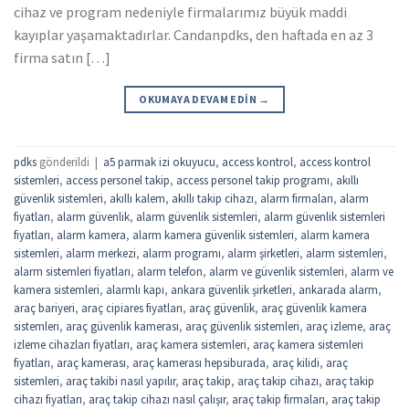
cihaz ve program nedeniyle firmalarımız büyük maddi
kayıplar yaşamaktadırlar. Candanpdks, den haftada en az 3
firma satın […]
OKUMAYA DEVAM EDIN
→
pdks
gönderildi
|
a5 parmak izi okuyucu
,
access kontrol
,
access kontrol
sistemleri
,
access personel takip
,
access personel takip programı
,
akıllı
güvenlik sistemleri
,
akıllı kalem
,
akıllı takip cihazı
,
alarm firmaları
,
alarm
fiyatları
,
alarm güvenlik
,
alarm güvenlik sistemleri
,
alarm güvenlik sistemleri
fiyatları
,
alarm kamera
,
alarm kamera güvenlik sistemleri
,
alarm kamera
sistemleri
,
alarm merkezi
,
alarm programı
,
alarm şirketleri
,
alarm sistemleri
,
alarm sistemleri fiyatları
,
alarm telefon
,
alarm ve güvenlik sistemleri
,
alarm ve
kamera sistemleri
,
alarmlı kapı
,
ankara güvenlik şirketleri
,
ankarada alarm
,
araç bariyeri
,
araç cipiares fiyatları
,
araç güvenlik
,
araç güvenlik kamera
sistemleri
,
araç güvenlik kamerası
,
araç güvenlik sistemleri
,
araç izleme
,
araç
izleme cihazları fiyatları
,
araç kamera sistemleri
,
araç kamera sistemleri
fiyatları
,
araç kamerası
,
araç kamerası hepsiburada
,
araç kilidi
,
araç
sistemleri
,
araç takibi nasıl yapılır
,
araç takip
,
araç takip cihazı
,
araç takip
cihazı fiyatları
,
araç takip cihazı nasıl çalışır
,
araç takip firmaları
,
araç takip