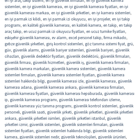
en iyi araç takip sistemi
,
en iyi güvenlik firmaları
,
en iyi güvenlik kamera
sistemleri
,
en iyi güvenlik kamerası
,
en iyi güvenlik kamerası fiyatları
,
en iyi
güvenlik kamerası markası
,
en iyi güvenlik şirketleri
,
en iyi kamera sistemleri
,
en iyi parmak izi kilidi
,
en iyi parmak izi okuyucu
,
en iyi projeler
,
en iyi takip
programı
,
en kaliteli güvenlik kamerası
,
en kaliteli kamera
,
en takip
,
en takip
araç takip
,
en ucuz parmak izi okuyucu fiyatları
,
en ucuz turnike fiyatları
,
eskişehir güvenlik kamerası
,
ev alarm
,
excel personel takip
,
firma mikado
,
gebze güvenlik şirketleri
,
giriş kontrol sistemleri
,
göz tanıma sistemi fiyat
,
grü
,
güv
,
güvenlik alarmı
,
güvenlik bariyer sistemleri
,
güvenlik bariyeri
,
güvenlik
cihazları
,
güvenlik dedektör fiyatları
,
güvenlik dedektörü
,
güvenlik firmaları
,
güvenlik firması
,
güvenlik hizmetleri
,
güvenlik iş
,
güvenlik kamera firmaları
,
güvenlik kamera markaları
,
güvenlik kamera sistemleri
,
güvenlik kamera
sistemleri firmaları
,
güvenlik kamera sistemleri fiyatları
,
güvenlik kamera
sistemleri hakkında bilgi
,
guvenlik kamerasi izle
,
güvenlik kamerası
,
güvenlik
kamerası adana
,
güvenlik kamerası ankara
,
güvenlik kamerası firmaları
,
güvenlik kamerası fiyatları
,
güvenlik kamerası hepsiburada
,
güvenlik kamerası
ip
,
güvenlik kamerası programı
,
güvenlik kamerası telefondan izleme
,
güvenlik kamerası yüz tanıma programı
,
güvenlik kontrol sistemleri
,
güvenlik
personeli
,
güvenlik saati
,
güvenlik şirketi
,
güvenlik şirketleri
,
güvenlik şirketleri
ankara
,
güvenlik şirketleri isimleri
,
güvenlik şirketleri istanbul
,
güvenlik
şirketleri izmir
,
güvenlik sistemleri
,
güvenlik sistemleri firmaları
,
güvenlik
sistemleri fiyatları
,
güvenlik sistemleri hakkında bilgi
,
güvenlik sistemleri
kamera
,
güvenlik sistemleri nedir
,
güvenlik teknolojileri
,
güvenlik ürünleri
,