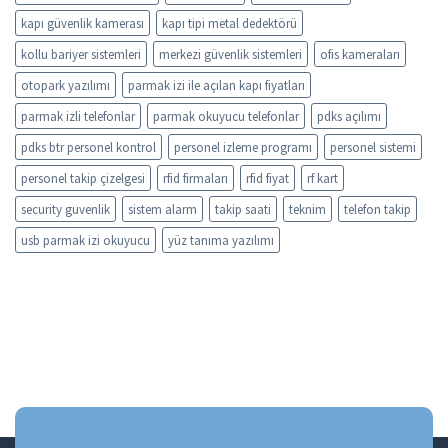
kapı güvenlik kamerası
kapı tipi metal dedektörü
kollu bariyer sistemleri
merkezi güvenlik sistemleri
ofis kameraları
otopark yazılımı
parmak izi ile açılan kapı fiyatları
parmak izli telefonlar
parmak okuyucu telefonlar
pdks açılımı
pdks btr personel kontrol
personel izleme programı
personel sistemi
personel takip çizelgesi
rfid firmaları
rfid fiyat
rf kart
security guvenlik
sistem alarm
takip saati
teknim
telefon takip
usb parmak izi okuyucu
yüz tanıma yazılımı