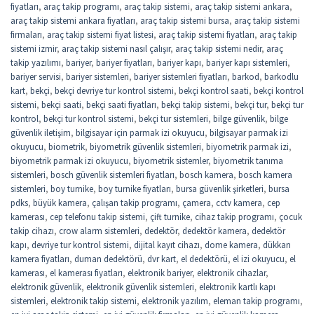
fiyatları
,
araç takip programı
,
araç takip sistemi
,
araç takip sistemi ankara
,
araç takip sistemi ankara fiyatları
,
araç takip sistemi bursa
,
araç takip sistemi
firmaları
,
araç takip sistemi fiyat listesi
,
araç takip sistemi fiyatları
,
araç takip
sistemi izmir
,
araç takip sistemi nasıl çalışır
,
araç takip sistemi nedir
,
araç
takip yazılımı
,
bariyer
,
bariyer fiyatları
,
bariyer kapı
,
bariyer kapı sistemleri
,
bariyer servisi
,
bariyer sistemleri
,
bariyer sistemleri fiyatları
,
barkod
,
barkodlu
kart
,
bekçi
,
bekçi devriye tur kontrol sistemi
,
bekçi kontrol saati
,
bekçi kontrol
sistemi
,
bekçi saati
,
bekçi saati fiyatları
,
bekçi takip sistemi
,
bekçi tur
,
bekçi tur
kontrol
,
bekçi tur kontrol sistemi
,
bekçi tur sistemleri
,
bilge güvenlik
,
bilge
güvenlik iletişim
,
bilgisayar için parmak izi okuyucu
,
bilgisayar parmak izi
okuyucu
,
biometrik
,
biyometrik güvenlik sistemleri
,
biyometrik parmak izi
,
biyometrik parmak izi okuyucu
,
biyometrik sistemler
,
biyometrik tanıma
sistemleri
,
bosch güvenlik sistemleri fiyatları
,
bosch kamera
,
bosch kamera
sistemleri
,
boy turnike
,
boy turnike fiyatları
,
bursa güvenlik şirketleri
,
bursa
pdks
,
büyük kamera
,
çalışan takip programı
,
çamera
,
cctv kamera
,
cep
kamerası
,
cep telefonu takip sistemi
,
çift turnike
,
cihaz takip programı
,
çocuk
takip cihazı
,
crow alarm sistemleri
,
dedektör
,
dedektör kamera
,
dedektör
kapı
,
devriye tur kontrol sistemi
,
dijital kayıt cihazı
,
dome kamera
,
dükkan
kamera fiyatları
,
duman dedektörü
,
dvr kart
,
el dedektörü
,
el izi okuyucu
,
el
kamerası
,
el kamerası fiyatları
,
elektronik bariyer
,
elektronik cihazlar
,
elektronik güvenlik
,
elektronik güvenlik sistemleri
,
elektronik kartlı kapı
sistemleri
,
elektronik takip sistemi
,
elektronik yazılım
,
eleman takip programı
,