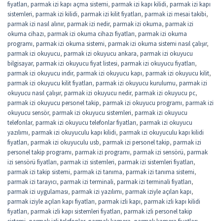
fiyatları
,
parmak izi kapı açma sistemi
,
parmak izi kapı kilidi
,
parmak izi kapı
sistemleri
,
parmak izi kilidi
,
parmak izi kilit fiyatları
,
parmak izi mesai takibi
,
parmak izi nasıl alınır
,
parmak izi nedir
,
parmak izi okuma
,
parmak izi
okuma cihazı
,
parmak izi okuma cihazı fiyatları
,
parmak izi okuma
programı
,
parmak izi okuma sistemi
,
parmak izi okuma sistemi nasıl çalışır
,
parmak izi okuyucu
,
parmak izi okuyucu ankara
,
parmak izi okuyucu
bilgisayar
,
parmak izi okuyucu fiyat listesi
,
parmak izi okuyucu fiyatları
,
parmak izi okuyucu indir
,
parmak izi okuyucu kapı
,
parmak izi okuyucu kilit
,
parmak izi okuyucu kilit fiyatları
,
parmak izi okuyucu kurulumu
,
parmak izi
okuyucu nasıl çalışır
,
parmak izi okuyucu nedir
,
parmak izi okuyucu pc
,
parmak izi okuyucu personel takip
,
parmak izi okuyucu programı
,
parmak izi
okuyucu sensör
,
parmak izi okuyucu sistemleri
,
parmak izi okuyucu
telefonlar
,
parmak izi okuyucu telefonlar fiyatları
,
parmak izi okuyucu
yazılımı
,
parmak izi okuyuculu kapı kilidi
,
parmak izi okuyuculu kapı kilidi
fiyatları
,
parmak izi okuyuculu usb
,
parmak izi personel takip
,
parmak izi
personel takip programı
,
parmak izi programı
,
parmak izi sensörü
,
parmak
izi sensörü fiyatları
,
parmak izi sistemleri
,
parmak izi sistemleri fiyatları
,
parmak izi takip sistemi
,
parmak izi tanıma
,
parmak izi tanıma sistemi
,
parmak izi tarayıcı
,
parmak izi terminali
,
parmak izi terminali fiyatları
,
parmak izi uygulaması
,
parmak izi yazılımı
,
parmak iziyle açılan kapı
,
parmak iziyle açılan kapı fiyatları
,
parmak izli kapı
,
parmak izli kapı kilidi
fiyatları
,
parmak izli kapı sistemleri fiyatları
,
parmak izli personel takip
sistemi
,
parmak izli telefonlar
,
parmak kamera
,
parmak kamera fiyatları
,