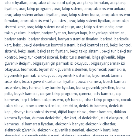
cihazı fiyatları
,
araç takip cihazı nasıl çalışır
,
araç takip firmaları
,
araç takip
fiyatları
,
araç takip programı
,
araç takip sistemi
,
araç takip sistemi ankara
,
araç takip sistemi ankara fiyatları
,
araç takip sistemi bursa
,
araç takip sistemi
firmaları
,
araç takip sistemi fiyat listesi
,
araç takip sistemi fiyatları
,
araç takip
sistemi izmir
,
araç takip sistemi nasıl çalışır
,
araç takip sistemi nedir
,
araç
takip yazılımı
,
bariyer
,
bariyer fiyatları
,
bariyer kapı
,
bariyer kapı sistemleri
,
bariyer servisi
,
bariyer sistemleri
,
bariyer sistemleri fiyatları
,
barkod
,
barkodlu
kart
,
bekçi
,
bekçi devriye tur kontrol sistemi
,
bekçi kontrol saati
,
bekçi kontrol
sistemi
,
bekçi saati
,
bekçi saati fiyatları
,
bekçi takip sistemi
,
bekçi tur
,
bekçi tur
kontrol
,
bekçi tur kontrol sistemi
,
bekçi tur sistemleri
,
bilge güvenlik
,
bilge
güvenlik iletişim
,
bilgisayar için parmak izi okuyucu
,
bilgisayar parmak izi
okuyucu
,
biometrik
,
biyometrik güvenlik sistemleri
,
biyometrik parmak izi
,
biyometrik parmak izi okuyucu
,
biyometrik sistemler
,
biyometrik tanıma
sistemleri
,
bosch güvenlik sistemleri fiyatları
,
bosch kamera
,
bosch kamera
sistemleri
,
boy turnike
,
boy turnike fiyatları
,
bursa güvenlik şirketleri
,
bursa
pdks
,
büyük kamera
,
çalışan takip programı
,
çamera
,
cctv kamera
,
cep
kamerası
,
cep telefonu takip sistemi
,
çift turnike
,
cihaz takip programı
,
çocuk
takip cihazı
,
crow alarm sistemleri
,
dedektör
,
dedektör kamera
,
dedektör
kapı
,
devriye tur kontrol sistemi
,
dijital kayıt cihazı
,
dome kamera
,
dükkan
kamera fiyatları
,
duman dedektörü
,
dvr kart
,
el dedektörü
,
el izi okuyucu
,
el
kamerası
,
el kamerası fiyatları
,
elektronik bariyer
,
elektronik cihazlar
,
elektronik güvenlik
,
elektronik güvenlik sistemleri
,
elektronik kartlı kapı
sistemleri
,
elektronik takip sistemi
,
elektronik yazılım
,
eleman takip programı
,