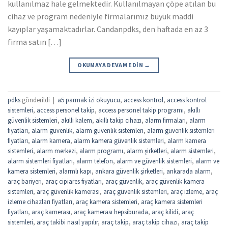
kullanılmaz hale gelmektedir. Kullanılmayan çöpe atılan bu
cihaz ve program nedeniyle firmalarımız büyük maddi
kayıplar yaşamaktadırlar. Candanpdks, den haftada en az 3
firma satın […]
OKUMAYA DEVAM EDIN
→
pdks
gönderildi
|
a5 parmak izi okuyucu
,
access kontrol
,
access kontrol
sistemleri
,
access personel takip
,
access personel takip programı
,
akıllı
güvenlik sistemleri
,
akıllı kalem
,
akıllı takip cihazı
,
alarm firmaları
,
alarm
fiyatları
,
alarm güvenlik
,
alarm güvenlik sistemleri
,
alarm güvenlik sistemleri
fiyatları
,
alarm kamera
,
alarm kamera güvenlik sistemleri
,
alarm kamera
sistemleri
,
alarm merkezi
,
alarm programı
,
alarm şirketleri
,
alarm sistemleri
,
alarm sistemleri fiyatları
,
alarm telefon
,
alarm ve güvenlik sistemleri
,
alarm ve
kamera sistemleri
,
alarmlı kapı
,
ankara güvenlik şirketleri
,
ankarada alarm
,
araç bariyeri
,
araç cipiares fiyatları
,
araç güvenlik
,
araç güvenlik kamera
sistemleri
,
araç güvenlik kamerası
,
araç güvenlik sistemleri
,
araç izleme
,
araç
izleme cihazları fiyatları
,
araç kamera sistemleri
,
araç kamera sistemleri
fiyatları
,
araç kamerası
,
araç kamerası hepsiburada
,
araç kilidi
,
araç
sistemleri
,
araç takibi nasıl yapılır
,
araç takip
,
araç takip cihazı
,
araç takip