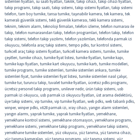
sistemleri fiyatları
,
su saati fiyatları
,
takilik
,
takip cihazı
,
takip cihazı fiyatları
,
takip programi
,
takip saati
,
takip sistemi
,
takip sistemi fiyatları
,
takip sistemi
telefon
,
tam boy turnike
,
tansa turnike
,
taşınabilir kamera
,
tek kamera
,
tek
kameralı güvenlik sistemi
,
tekli güvenlik kamerası
,
tekli kamera sistemi
,
teknim
,
teknim alarm
,
teknoloji firmaları
,
telefon izleme
,
telefon numarası ile
takip
,
telefon numarasından takip
,
telefon programlari
,
telefon takip
,
telefon
takip sistemi
,
telefon takip yazılımı
,
telefon yazılımları
,
telefonda parmak izi
okuyucu
,
telefonla araç takip sistemi
,
tempo pdks
,
tur kontrol sistemi
,
turkcell araç takip sistemi fiyatları
,
turkcell kamera sistemi
,
turnike
,
turnike
çeşitleri
,
turnike cihazı
,
turnike fiyat listesi
,
turnike fiyatları
,
turnike kapı
,
turnike kapı fiyatları
,
turnike kart okuyucu
,
turnike kartı
,
turnike modelleri
,
turnike programı
,
turnike sistemleri
,
turnike sistemleri ankara
,
turnike
sistemleri fiyat
,
turnike sistemleri fiyat listesi
,
turnike sistemleri nasıl çalışır
,
turnike tur
,
turuncu takip
,
tuvalet turnike fiyatları
,
ücretsiz pdks programı
,
ücretsiz personel takip programı
,
unilever nedir
,
ürün takip sistemi
,
usb
parmak izi okuyucu
,
usb parmak izi okuyucu fiyatları
,
üst arama dedektörü
,
üye takip sistemi
,
vip turnike
,
vip turnike fiyatları
,
web pdks
,
web tabanlı pdks
,
winper
,
winper pdks
,
x628 parmak izi
,
xray cihazı
,
yangın alarm sistemleri
,
yangın alarmı
,
yaprak turnike
,
yaprak turnike fiyatları
,
yemekhane
,
yemekhane kontrol sistemi
,
yemekhane otomasyon
,
yemekhane programı
,
yemekhane sistemi
,
yemekhane takip programı
,
yemekhane takip sistemi
,
yemekhane turnike sistemleri
,
yüz okuyucu
,
yüz tanıma
,
yüz tanıma cihazı
,
yüz tanıma kameraları
,
yüz tanıma programı
,
yüz tanıma sistemi
,
yüz