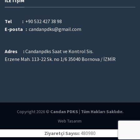
İLETIŞIM
Tel :
+90 532 427 38 98
E-posta :
candanpdks@gmail.com
Adres :
Candanpdks Saat ve Kontrol Sis.
Erzene Mah. 113-22 Sk. no 1/6 35040 Bornova / İZMİR
Copyright 2026 ©
Candan PDKS | Tüm Hakları Saklıdır.
Web Tasarım
Ziyaretçi Sayısı:
480980