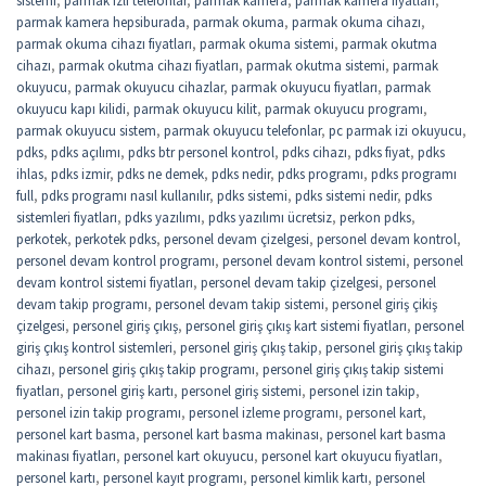
parmak kamera hepsiburada
,
parmak okuma
,
parmak okuma cihazı
,
parmak okuma cihazı fiyatları
,
parmak okuma sistemi
,
parmak okutma
cihazı
,
parmak okutma cihazı fiyatları
,
parmak okutma sistemi
,
parmak
okuyucu
,
parmak okuyucu cihazlar
,
parmak okuyucu fiyatları
,
parmak
okuyucu kapı kilidi
,
parmak okuyucu kilit
,
parmak okuyucu programı
,
parmak okuyucu sistem
,
parmak okuyucu telefonlar
,
pc parmak izi okuyucu
,
pdks
,
pdks açılımı
,
pdks btr personel kontrol
,
pdks cihazı
,
pdks fiyat
,
pdks
ihlas
,
pdks izmir
,
pdks ne demek
,
pdks nedir
,
pdks programı
,
pdks programı
full
,
pdks programı nasıl kullanılır
,
pdks sistemi
,
pdks sistemi nedir
,
pdks
sistemleri fiyatları
,
pdks yazılımı
,
pdks yazılımı ücretsiz
,
perkon pdks
,
perkotek
,
perkotek pdks
,
personel devam çizelgesi
,
personel devam kontrol
,
personel devam kontrol programı
,
personel devam kontrol sistemi
,
personel
devam kontrol sistemi fiyatları
,
personel devam takip çizelgesi
,
personel
devam takip programı
,
personel devam takip sistemi
,
personel giriş çikiş
çizelgesi
,
personel giriş çıkış
,
personel giriş çıkış kart sistemi fiyatları
,
personel
giriş çıkış kontrol sistemleri
,
personel giriş çıkış takip
,
personel giriş çıkış takip
cihazı
,
personel giriş çıkış takip programı
,
personel giriş çıkış takip sistemi
fiyatları
,
personel giriş kartı
,
personel giriş sistemi
,
personel izin takip
,
personel izin takip programı
,
personel izleme programı
,
personel kart
,
personel kart basma
,
personel kart basma makinası
,
personel kart basma
makinası fiyatları
,
personel kart okuyucu
,
personel kart okuyucu fiyatları
,
personel kartı
,
personel kayıt programı
,
personel kimlik kartı
,
personel