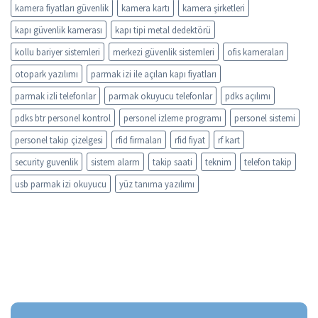
kamera fiyatları güvenlik
kamera kartı
kamera şirketleri
kapı güvenlik kamerası
kapı tipi metal dedektörü
kollu bariyer sistemleri
merkezi güvenlik sistemleri
ofis kameraları
otopark yazılımı
parmak izi ile açılan kapı fiyatları
parmak izli telefonlar
parmak okuyucu telefonlar
pdks açılımı
pdks btr personel kontrol
personel izleme programı
personel sistemi
personel takip çizelgesi
rfid firmaları
rfid fiyat
rf kart
security guvenlik
sistem alarm
takip saati
teknim
telefon takip
usb parmak izi okuyucu
yüz tanıma yazılımı