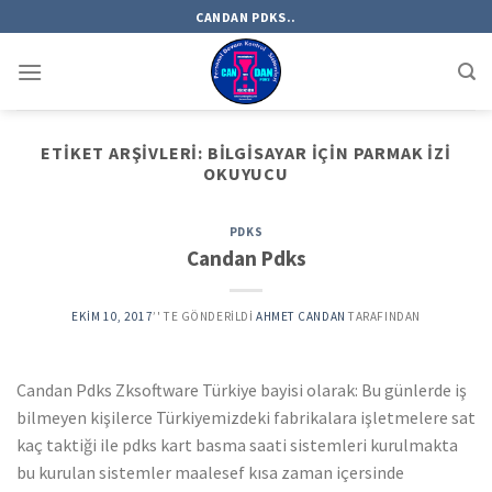
Skip
CANDAN PDKS..
to
content
ETIKET ARŞIVLERI:
BILGISAYAR IÇIN PARMAK IZI
OKUYUCU
PDKS
Candan Pdks
EKIM 10, 2017
’' TE GÖNDERILDI
AHMET CANDAN
TARAFINDAN
Candan Pdks Zksoftware Türkiye bayisi olarak: Bu günlerde iş
bilmeyen kişilerce Türkiyemizdeki fabrikalara işletmelere sat
kaç taktiği ile pdks kart basma saati sistemleri kurulmakta
bu kurulan sistemler maalesef kısa zaman içersinde