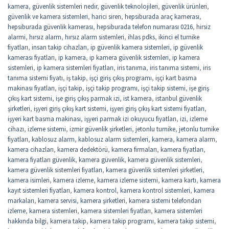
kamera
,
güvenlik sistemleri nedir
,
güvenlik teknolojileri
,
güvenlik ürünleri
,
güvenlik ve kamera sistemleri
,
harici siren
,
hepsiburada araç kamerası
,
hepsiburada güvenlik kamerası
,
hepsiburada telefon numarası 0216
,
hirsiz
alarmi
,
hırsız alarm
,
hırsız alarm sistemleri
,
ihlas pdks
,
ikinci el turnike
fiyatları
,
insan takip cihazları
,
ip güvenlik kamera sistemleri
,
ip güvenlik
kamerası fiyatları
,
ip kamera
,
ip kamera güvenlik sistemleri
,
ip kamera
sistemleri
,
ip kamera sistemleri fiyatları
,
iris tanıma
,
iris tanıma sistemi
,
iris
tanıma sistemi fiyatı
,
iş takip
,
işçi giriş çıkış programı
,
işçi kart basma
makinası fiyatları
,
işçi takip
,
işçi takip programı
,
işçi takip sistemi
,
işe giriş
çıkış kart sistemi
,
işe giriş çıkış parmak izi
,
ist kamera
,
istanbul güvenlik
şirketleri
,
işyeri giriş çıkış kart sistemi
,
işyeri giriş çıkış kart sistemi fiyatları
,
işyeri kart basma makinası
,
işyeri parmak izi okuyucu fiyatları
,
izi
,
izleme
cihazı
,
izleme sistemi
,
izmir güvenlik şirketleri
,
jetonlu turnike
,
jetonlu turnike
fiyatları
,
kablosuz alarm
,
kablosuz alarm sistemleri
,
kamera
,
kamera alarm
,
kamera cihazları
,
kamera dedektörü
,
kamera firmaları
,
kamera fiyatları
,
kamera fiyatları güvenlik
,
kamera güvenlik
,
kamera güvenlik sistemleri
,
kamera güvenlik sistemleri fiyatları
,
kamera güvenlik sistemleri şirketleri
,
kamera isimleri
,
kamera izleme
,
kamera izleme sistemi
,
kamera kartı
,
kamera
kayıt sistemleri fiyatları
,
kamera kontrol
,
kamera kontrol sistemleri
,
kamera
markaları
,
kamera servisi
,
kamera şirketleri
,
kamera sistemi telefondan
izleme
,
kamera sistemleri
,
kamera sistemleri fiyatları
,
kamera sistemleri
hakkında bilgi
,
kamera takip
,
kamera takip programı
,
kamera takip sistemi
,