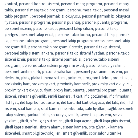
kontrol
,
personel kontrol sistemi
,
personel maaş programı
,
personel maaş
takip
,
personel maaş takip programı
,
personel mesai takip
,
personel mesai
takip programı
,
personel parmak izi okuyucu
,
personel parmak izi okuyucu
fiyatları
,
personel programı
,
personel puantaj
,
personel puantaj programı
,
personel sistemi
,
personel takip
,
personel takip cihazı
,
personel takip
çizelgesi
,
personel takip excel
,
personel takip formu
,
personel takip parmak
izi
,
personel takip programı
,
personel takip programı access
,
personel takip
programı full
,
personel takip programı ücretsiz
,
personel takip sistemi
,
personel takip sistemi ankara
,
personel takip sistemi fiyatları
,
personel takip
sistemi izmir
,
personel takip sistemi parmak izi
,
personel takip sistemi
programı
,
personel takip sistemi programı excel
,
personel takip yazılımı
,
personel tanıtım kartı
,
personel yaka kartı
,
personel yüz tanıma sistemi
,
pır
dedektör
,
pkds
,
plaka tanıma sistemi
,
polimek
,
program telefon
,
proje takip
,
proksimity kart
,
proximity kart
,
proximity kart nedir
,
proximity kart okuyucu
,
proximity kart okuyucu fiyat
,
proxy kart
,
puantaj
,
puantaj programı
,
puantaj
sistemi
,
referans güvenlik
,
renkli kamera
,
rf kart
,
rfid çözümleri
,
rfid firmaları
,
rfid fiyat
,
rfid kapı kontrol sistemi
,
rfid kart
,
rfid kart okuyucu
,
rfid kilit
,
rfıd
,
rfıd
sistemi
,
saat kamera
,
saat kamera hepsiburada
,
safir fiyatları
,
sağlık personeli
takip sistemi
,
şanlıurfa khb
,
security guvenlik
,
servis takip sistemi
,
servis
yazılımı
,
şifreli
,
şifreli giriş sistemleri
,
şifreli kapı açma
,
şifreli kapı giriş sistemi
,
şifreli kapı sistemleri
,
sistem alarm
,
sistem kamera
,
site güvenlik kamera
sistemleri
,
smart bilgi teknolojileri
,
smart güvenlik
,
spor salonu turnike