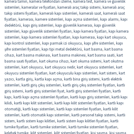
kamera tamiri
,
kamera telefondan izleme
,
kamera test
,
kamera ve güvenlik
sistemleri
,
kameralar ve fiyatları
,
kameralı araç takip sistemi
,
kameralı araç
takip sistemi fiyatları
,
kameralı kapı sistemleri
,
kameralı saat
,
kameralı saat
fiyatları
,
kamerası
,
kamere sistemleri
,
kapı açma sistemleri
,
kapı alarmı
,
kapı
dedektörü
,
kapı giriş sistemleri
,
kapı güvenlik kamerası
,
kapı güvenlik
sistemleri
,
kapı güvenlik sistemleri fiyatları
,
kapı kamera fiyatları
,
kapı kamera
sistemleri
,
kapı kamera sistemleri fiyatları
,
kapı kamerası
,
kapı kart okuyucu
,
kapı kontrol sistemleri
,
kapı parmak izi okuyucu
,
kapı şifre sistemleri
,
kapı
şifre sistemleri fiyatları
,
kapı tipi metal dedektörü
,
kart basma
,
kart basma
cihazı
,
kart basma makinası
,
kart basma makinesi
,
kart basma saati
,
kart
basma saati fiyatları
,
kart okuma cihazı
,
kart okuma sistemi
,
kart okutma
sistemleri
,
kart okuyucu
,
kart okuyucu nedir
,
kart okuyucu sistemleri
,
kart
okuyucu sistemleri fiyatları
,
kart okuyuculu kapı sistemleri
,
kart sistem
,
kart
yazıcı
,
kartla giriş
,
kartla kapı açma
,
kartlı bina giriş sistemi
,
kartlı elektrik
sistemleri
,
kartlı giriş çıkış sistemleri
,
kartlı giriş çıkış sistemleri fiyatları
,
kartlı
giriş sistemi
,
kartlı giriş sistemleri fiyat
,
kartlı giriş sistemleri fiyatları
,
kartlı
kapı
,
kartlı kapı açma sistemleri fiyatları
,
kartlı kapı giriş sistemleri
,
kartlı kapı
kilidi
,
kartlı kapı kilit sistemleri
,
kartlı kapı kilit sistemleri fiyatları
,
kartlı kapı
otomatiği
,
kartlı kapı sistemleri
,
kartlı kapı sistemleri fiyatları
,
kartlı kilit
sistemleri
,
kartlı otomatik kapı sistemleri
,
kartlı personel takip sistemi
,
kartlı
sistem
,
kartlı sistem kapı kilitleri
,
kartlı sistem kapı kilitleri fiyatları
,
kartlı
turnike fiyatları
,
kartlı turnike sistemleri
,
kartlı turnike sistemleri fiyatları
,
kelebek turnike
,
kilit sistemleri
,
kilit sistemleri fiyatları
,
kişi sayma
,
kişi sayma