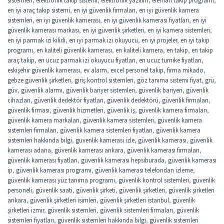
en iyi araç takip sistemi
,
en iyi güvenlik firmaları
,
en iyi güvenlik kamera
sistemleri
,
en iyi güvenlik kamerası
,
en iyi güvenlik kamerası fiyatları
,
en iyi
güvenlik kamerası markası
,
en iyi güvenlik şirketleri
,
en iyi kamera sistemleri
,
en iyi parmak izi kilidi
,
en iyi parmak izi okuyucu
,
en iyi projeler
,
en iyi takip
programı
,
en kaliteli güvenlik kamerası
,
en kaliteli kamera
,
en takip
,
en takip
araç takip
,
en ucuz parmak izi okuyucu fiyatları
,
en ucuz turnike fiyatları
,
eskişehir güvenlik kamerası
,
ev alarm
,
excel personel takip
,
firma mikado
,
gebze güvenlik şirketleri
,
giriş kontrol sistemleri
,
göz tanıma sistemi fiyat
,
grü
,
güv
,
güvenlik alarmı
,
güvenlik bariyer sistemleri
,
güvenlik bariyeri
,
güvenlik
cihazları
,
güvenlik dedektör fiyatları
,
güvenlik dedektörü
,
güvenlik firmaları
,
güvenlik firması
,
güvenlik hizmetleri
,
güvenlik iş
,
güvenlik kamera firmaları
,
güvenlik kamera markaları
,
güvenlik kamera sistemleri
,
güvenlik kamera
sistemleri firmaları
,
güvenlik kamera sistemleri fiyatları
,
güvenlik kamera
sistemleri hakkında bilgi
,
guvenlik kamerasi izle
,
güvenlik kamerası
,
güvenlik
kamerası adana
,
güvenlik kamerası ankara
,
güvenlik kamerası firmaları
,
güvenlik kamerası fiyatları
,
güvenlik kamerası hepsiburada
,
güvenlik kamerası
ip
,
güvenlik kamerası programı
,
güvenlik kamerası telefondan izleme
,
güvenlik kamerası yüz tanıma programı
,
güvenlik kontrol sistemleri
,
güvenlik
personeli
,
güvenlik saati
,
güvenlik şirketi
,
güvenlik şirketleri
,
güvenlik şirketleri
ankara
,
güvenlik şirketleri isimleri
,
güvenlik şirketleri istanbul
,
güvenlik
şirketleri izmir
,
güvenlik sistemleri
,
güvenlik sistemleri firmaları
,
güvenlik
sistemleri fiyatları
,
güvenlik sistemleri hakkında bilgi
,
güvenlik sistemleri