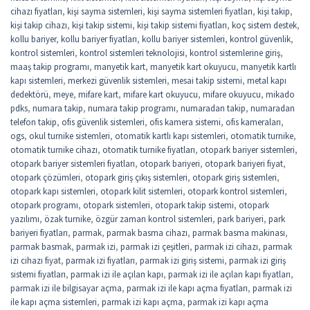
cihazı fiyatları
,
kişi sayma sistemleri
,
kişi sayma sistemleri fiyatları
,
kişi takip
,
kişi takip cihazı
,
kişi takip sistemi
,
kişi takip sistemi fiyatları
,
koç sistem destek
,
kollu bariyer
,
kollu bariyer fiyatları
,
kollu bariyer sistemleri
,
kontrol güvenlik
,
kontrol sistemleri
,
kontrol sistemleri teknolojisi
,
kontrol sistemlerine giriş
,
maaş takip programı
,
manyetik kart
,
manyetik kart okuyucu
,
manyetik kartlı
kapı sistemleri
,
merkezi güvenlik sistemleri
,
mesai takip sistemi
,
metal kapı
dedektörü
,
meye
,
mifare kart
,
mifare kart okuyucu
,
mifare okuyucu
,
mikado
pdks
,
numara takip
,
numara takip programı
,
numaradan takip
,
numaradan
telefon takip
,
ofis güvenlik sistemleri
,
ofis kamera sistemi
,
ofis kameraları
,
ogs
,
okul turnike sistemleri
,
otomatik kartlı kapı sistemleri
,
otomatik turnike
,
otomatik turnike cihazı
,
otomatik turnike fiyatları
,
otopark bariyer sistemleri
,
otopark bariyer sistemleri fiyatları
,
otopark bariyeri
,
otopark bariyeri fiyat
,
otopark çözümleri
,
otopark giriş çıkış sistemleri
,
otopark giriş sistemleri
,
otopark kapı sistemleri
,
otopark kilit sistemleri
,
otopark kontrol sistemleri
,
otopark programı
,
otopark sistemleri
,
otopark takip sistemi
,
otopark
yazılımı
,
özak turnike
,
özgür zaman kontrol sistemleri
,
park bariyeri
,
park
bariyeri fiyatları
,
parmak
,
parmak basma cihazı
,
parmak basma makinası
,
parmak basmak
,
parmak izi
,
parmak izi çeşitleri
,
parmak izi cihazı
,
parmak
izi cihazı fiyat
,
parmak izi fiyatları
,
parmak izi giriş sistemi
,
parmak izi giriş
sistemi fiyatları
,
parmak izi ile açılan kapı
,
parmak izi ile açılan kapı fiyatları
,
parmak izi ile bilgisayar açma
,
parmak izi ile kapı açma fiyatları
,
parmak izi
ile kapı açma sistemleri
,
parmak izi kapı açma
,
parmak izi kapı açma