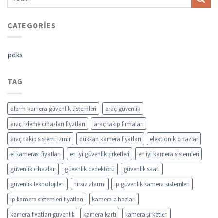
CATEGORIES
pdks
TAG
alarm kamera güvenlik sistemleri
araç güvenlik
araç izleme cihazları fiyatları
araç takip firmaları
araç takip sistemi izmir
dükkan kamera fiyatları
elektronik cihazlar
el kamerası fiyatları
en iyi güvenlik şirketleri
en iyi kamera sistemleri
güvenlik cihazları
güvenlik dedektörü
güvenlik saati
güvenlik teknolojileri
hirsiz alarmi
ip güvenlik kamera sistemleri
ip kamera sistemleri fiyatları
kamera cihazları
kamera fiyatları güvenlik
kamera kartı
kamera şirketleri