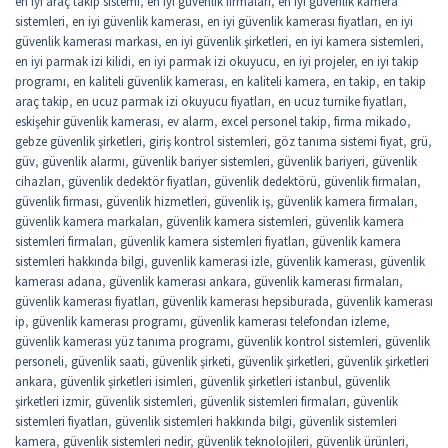
en iyi araç takip sistemi
,
en iyi güvenlik firmaları
,
en iyi güvenlik kamera
sistemleri
,
en iyi güvenlik kamerası
,
en iyi güvenlik kamerası fiyatları
,
en iyi
güvenlik kamerası markası
,
en iyi güvenlik şirketleri
,
en iyi kamera sistemleri
,
en iyi parmak izi kilidi
,
en iyi parmak izi okuyucu
,
en iyi projeler
,
en iyi takip
programı
,
en kaliteli güvenlik kamerası
,
en kaliteli kamera
,
en takip
,
en takip
araç takip
,
en ucuz parmak izi okuyucu fiyatları
,
en ucuz turnike fiyatları
,
eskişehir güvenlik kamerası
,
ev alarm
,
excel personel takip
,
firma mikado
,
gebze güvenlik şirketleri
,
giriş kontrol sistemleri
,
göz tanıma sistemi fiyat
,
grü
,
güv
,
güvenlik alarmı
,
güvenlik bariyer sistemleri
,
güvenlik bariyeri
,
güvenlik
cihazları
,
güvenlik dedektör fiyatları
,
güvenlik dedektörü
,
güvenlik firmaları
,
güvenlik firması
,
güvenlik hizmetleri
,
güvenlik iş
,
güvenlik kamera firmaları
,
güvenlik kamera markaları
,
güvenlik kamera sistemleri
,
güvenlik kamera
sistemleri firmaları
,
güvenlik kamera sistemleri fiyatları
,
güvenlik kamera
sistemleri hakkında bilgi
,
guvenlik kamerasi izle
,
güvenlik kamerası
,
güvenlik
kamerası adana
,
güvenlik kamerası ankara
,
güvenlik kamerası firmaları
,
güvenlik kamerası fiyatları
,
güvenlik kamerası hepsiburada
,
güvenlik kamerası
ip
,
güvenlik kamerası programı
,
güvenlik kamerası telefondan izleme
,
güvenlik kamerası yüz tanıma programı
,
güvenlik kontrol sistemleri
,
güvenlik
personeli
,
güvenlik saati
,
güvenlik şirketi
,
güvenlik şirketleri
,
güvenlik şirketleri
ankara
,
güvenlik şirketleri isimleri
,
güvenlik şirketleri istanbul
,
güvenlik
şirketleri izmir
,
güvenlik sistemleri
,
güvenlik sistemleri firmaları
,
güvenlik
sistemleri fiyatları
,
güvenlik sistemleri hakkında bilgi
,
güvenlik sistemleri
kamera
,
güvenlik sistemleri nedir
,
güvenlik teknolojileri
,
güvenlik ürünleri
,