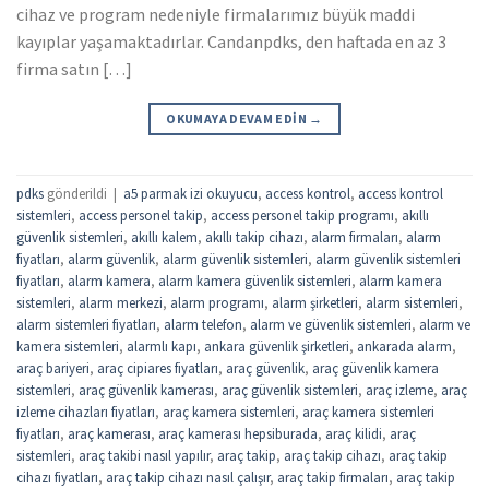
cihaz ve program nedeniyle firmalarımız büyük maddi
kayıplar yaşamaktadırlar. Candanpdks, den haftada en az 3
firma satın […]
OKUMAYA DEVAM EDIN
→
pdks
gönderildi
|
a5 parmak izi okuyucu
,
access kontrol
,
access kontrol
sistemleri
,
access personel takip
,
access personel takip programı
,
akıllı
güvenlik sistemleri
,
akıllı kalem
,
akıllı takip cihazı
,
alarm firmaları
,
alarm
fiyatları
,
alarm güvenlik
,
alarm güvenlik sistemleri
,
alarm güvenlik sistemleri
fiyatları
,
alarm kamera
,
alarm kamera güvenlik sistemleri
,
alarm kamera
sistemleri
,
alarm merkezi
,
alarm programı
,
alarm şirketleri
,
alarm sistemleri
,
alarm sistemleri fiyatları
,
alarm telefon
,
alarm ve güvenlik sistemleri
,
alarm ve
kamera sistemleri
,
alarmlı kapı
,
ankara güvenlik şirketleri
,
ankarada alarm
,
araç bariyeri
,
araç cipiares fiyatları
,
araç güvenlik
,
araç güvenlik kamera
sistemleri
,
araç güvenlik kamerası
,
araç güvenlik sistemleri
,
araç izleme
,
araç
izleme cihazları fiyatları
,
araç kamera sistemleri
,
araç kamera sistemleri
fiyatları
,
araç kamerası
,
araç kamerası hepsiburada
,
araç kilidi
,
araç
sistemleri
,
araç takibi nasıl yapılır
,
araç takip
,
araç takip cihazı
,
araç takip
cihazı fiyatları
,
araç takip cihazı nasıl çalışır
,
araç takip firmaları
,
araç takip