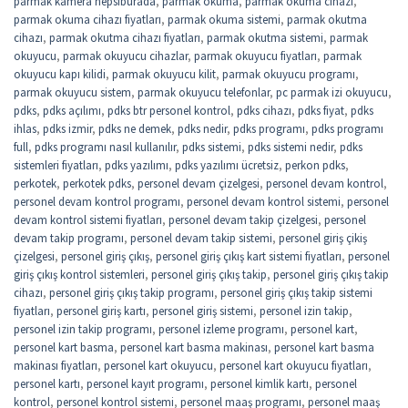
parmak kamera hepsiburada
,
parmak okuma
,
parmak okuma cihazı
,
parmak okuma cihazı fiyatları
,
parmak okuma sistemi
,
parmak okutma
cihazı
,
parmak okutma cihazı fiyatları
,
parmak okutma sistemi
,
parmak
okuyucu
,
parmak okuyucu cihazlar
,
parmak okuyucu fiyatları
,
parmak
okuyucu kapı kilidi
,
parmak okuyucu kilit
,
parmak okuyucu programı
,
parmak okuyucu sistem
,
parmak okuyucu telefonlar
,
pc parmak izi okuyucu
,
pdks
,
pdks açılımı
,
pdks btr personel kontrol
,
pdks cihazı
,
pdks fiyat
,
pdks
ihlas
,
pdks izmir
,
pdks ne demek
,
pdks nedir
,
pdks programı
,
pdks programı
full
,
pdks programı nasıl kullanılır
,
pdks sistemi
,
pdks sistemi nedir
,
pdks
sistemleri fiyatları
,
pdks yazılımı
,
pdks yazılımı ücretsiz
,
perkon pdks
,
perkotek
,
perkotek pdks
,
personel devam çizelgesi
,
personel devam kontrol
,
personel devam kontrol programı
,
personel devam kontrol sistemi
,
personel
devam kontrol sistemi fiyatları
,
personel devam takip çizelgesi
,
personel
devam takip programı
,
personel devam takip sistemi
,
personel giriş çikiş
çizelgesi
,
personel giriş çıkış
,
personel giriş çıkış kart sistemi fiyatları
,
personel
giriş çıkış kontrol sistemleri
,
personel giriş çıkış takip
,
personel giriş çıkış takip
cihazı
,
personel giriş çıkış takip programı
,
personel giriş çıkış takip sistemi
fiyatları
,
personel giriş kartı
,
personel giriş sistemi
,
personel izin takip
,
personel izin takip programı
,
personel izleme programı
,
personel kart
,
personel kart basma
,
personel kart basma makinası
,
personel kart basma
makinası fiyatları
,
personel kart okuyucu
,
personel kart okuyucu fiyatları
,
personel kartı
,
personel kayıt programı
,
personel kimlik kartı
,
personel
kontrol
,
personel kontrol sistemi
,
personel maaş programı
,
personel maaş