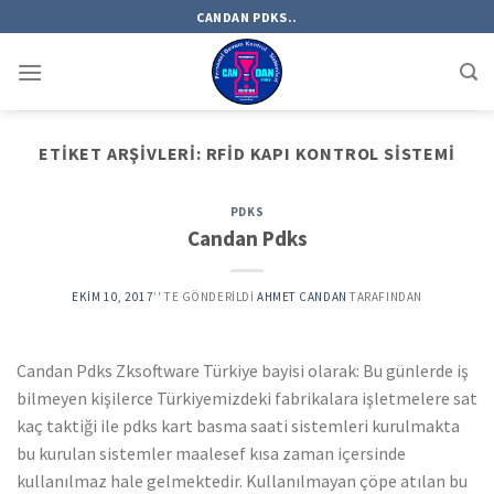
Skip
CANDAN PDKS..
to
content
ETIKET ARŞIVLERI:
RFID KAPI KONTROL SISTEMI
PDKS
Candan Pdks
EKIM 10, 2017
’' TE GÖNDERILDI
AHMET CANDAN
TARAFINDAN
Candan Pdks Zksoftware Türkiye bayisi olarak: Bu günlerde iş
bilmeyen kişilerce Türkiyemizdeki fabrikalara işletmelere sat
kaç taktiği ile pdks kart basma saati sistemleri kurulmakta
bu kurulan sistemler maalesef kısa zaman içersinde
kullanılmaz hale gelmektedir. Kullanılmayan çöpe atılan bu