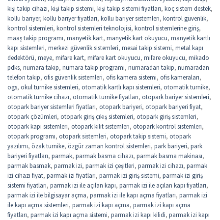
kişi takip cihazı
,
kişi takip sistemi
,
kişi takip sistemi fiyatları
,
koç sistem destek
,
kollu bariyer
,
kollu bariyer fiyatları
,
kollu bariyer sistemleri
,
kontrol güvenlik
,
kontrol sistemleri
,
kontrol sistemleri teknolojisi
,
kontrol sistemlerine giriş
,
maaş takip programı
,
manyetik kart
,
manyetik kart okuyucu
,
manyetik kartlı
kapı sistemleri
,
merkezi güvenlik sistemleri
,
mesai takip sistemi
,
metal kapı
dedektörü
,
meye
,
mifare kart
,
mifare kart okuyucu
,
mifare okuyucu
,
mikado
pdks
,
numara takip
,
numara takip programı
,
numaradan takip
,
numaradan
telefon takip
,
ofis güvenlik sistemleri
,
ofis kamera sistemi
,
ofis kameraları
,
ogs
,
okul turnike sistemleri
,
otomatik kartlı kapı sistemleri
,
otomatik turnike
,
otomatik turnike cihazı
,
otomatik turnike fiyatları
,
otopark bariyer sistemleri
,
otopark bariyer sistemleri fiyatları
,
otopark bariyeri
,
otopark bariyeri fiyat
,
otopark çözümleri
,
otopark giriş çıkış sistemleri
,
otopark giriş sistemleri
,
otopark kapı sistemleri
,
otopark kilit sistemleri
,
otopark kontrol sistemleri
,
otopark programı
,
otopark sistemleri
,
otopark takip sistemi
,
otopark
yazılımı
,
özak turnike
,
özgür zaman kontrol sistemleri
,
park bariyeri
,
park
bariyeri fiyatları
,
parmak
,
parmak basma cihazı
,
parmak basma makinası
,
parmak basmak
,
parmak izi
,
parmak izi çeşitleri
,
parmak izi cihazı
,
parmak
izi cihazı fiyat
,
parmak izi fiyatları
,
parmak izi giriş sistemi
,
parmak izi giriş
sistemi fiyatları
,
parmak izi ile açılan kapı
,
parmak izi ile açılan kapı fiyatları
,
parmak izi ile bilgisayar açma
,
parmak izi ile kapı açma fiyatları
,
parmak izi
ile kapı açma sistemleri
,
parmak izi kapı açma
,
parmak izi kapı açma
fiyatları
,
parmak izi kapı açma sistemi
,
parmak izi kapı kilidi
,
parmak izi kapı