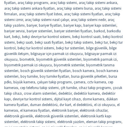
fiyatları
,
araç takip programı
,
araç takip sistemi
,
araç takip sistemi ankara
,
araç takip sistemi ankara fiyatları
,
araç takip sistemi bursa
,
araç takip sistemi
firmaları
,
araç takip sistemi fiyat listesi
,
araç takip sistemi fiyatları
,
araç takip
sistemi izmir
,
araç takip sistemi nasıl çalışır
,
araç takip sistemi nedir
,
araç
takip yazılımı
,
bariyer
,
bariyer fiyatları
,
bariyer kapı
,
bariyer kapı sistemleri
,
bariyer servisi
,
bariyer sistemleri
,
bariyer sistemleri fiyatları
,
barkod
,
barkodlu
kart
,
bekçi
,
bekçi devriye tur kontrol sistemi
,
bekçi kontrol saati
,
bekçi kontrol
sistemi
,
bekçi saati
,
bekçi saati fiyatları
,
bekçi takip sistemi
,
bekçi tur
,
bekçi tur
kontrol
,
bekçi tur kontrol sistemi
,
bekçi tur sistemleri
,
bilge güvenlik
,
bilge
güvenlik iletişim
,
bilgisayar için parmak izi okuyucu
,
bilgisayar parmak izi
okuyucu
,
biometrik
,
biyometrik güvenlik sistemleri
,
biyometrik parmak izi
,
biyometrik parmak izi okuyucu
,
biyometrik sistemler
,
biyometrik tanıma
sistemleri
,
bosch güvenlik sistemleri fiyatları
,
bosch kamera
,
bosch kamera
sistemleri
,
boy turnike
,
boy turnike fiyatları
,
bursa güvenlik şirketleri
,
bursa
pdks
,
büyük kamera
,
çalışan takip programı
,
çamera
,
cctv kamera
,
cep
kamerası
,
cep telefonu takip sistemi
,
çift turnike
,
cihaz takip programı
,
çocuk
takip cihazı
,
crow alarm sistemleri
,
dedektör
,
dedektör kamera
,
dedektör
kapı
,
devriye tur kontrol sistemi
,
dijital kayıt cihazı
,
dome kamera
,
dükkan
kamera fiyatları
,
duman dedektörü
,
dvr kart
,
el dedektörü
,
el izi okuyucu
,
el
kamerası
,
el kamerası fiyatları
,
elektronik bariyer
,
elektronik cihazlar
,
elektronik güvenlik
,
elektronik güvenlik sistemleri
,
elektronik kartlı kapı
sistemleri
,
elektronik takip sistemi
,
elektronik yazılım
,
eleman takip programı
,