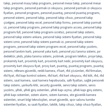
takip
,
personel maaş takip programı
,
personel mesai takip
,
personel mesai
takip programı
,
personel parmak izi okuyucu
,
personel parmak izi okuyucu
fiyatları
,
personel programı
,
personel puantaj
,
personel puantaj programı
,
personel sistemi
,
personel takip
,
personel takip cihazı
,
personel takip
çizelgesi
,
personel takip excel
,
personel takip formu
,
personel takip parmak
izi
,
personel takip programı
,
personel takip programı access
,
personel takip
programı full
,
personel takip programı ücretsiz
,
personel takip sistemi
,
personel takip sistemi ankara
,
personel takip sistemi fiyatları
,
personel takip
sistemi izmir
,
personel takip sistemi parmak izi
,
personel takip sistemi
programı
,
personel takip sistemi programı excel
,
personel takip yazılımı
,
personel tanıtım kartı
,
personel yaka kartı
,
personel yüz tanıma sistemi
,
pır
dedektör
,
pkds
,
plaka tanıma sistemi
,
polimek
,
program telefon
,
proje takip
,
proksimity kart
,
proximity kart
,
proximity kart nedir
,
proximity kart okuyucu
,
proximity kart okuyucu fiyat
,
proxy kart
,
puantaj
,
puantaj programı
,
puantaj
sistemi
,
referans güvenlik
,
renkli kamera
,
rf kart
,
rfid çözümleri
,
rfid firmaları
,
rfid fiyat
,
rfid kapı kontrol sistemi
,
rfid kart
,
rfid kart okuyucu
,
rfid kilit
,
rfıd
,
rfıd
sistemi
,
saat kamera
,
saat kamera hepsiburada
,
safir fiyatları
,
sağlık personeli
takip sistemi
,
şanlıurfa khb
,
security guvenlik
,
servis takip sistemi
,
servis
yazılımı
,
şifreli
,
şifreli giriş sistemleri
,
şifreli kapı açma
,
şifreli kapı giriş sistemi
,
şifreli kapı sistemleri
,
sistem alarm
,
sistem kamera
,
site güvenlik kamera
sistemleri
,
smart bilgi teknolojileri
,
smart güvenlik
,
spor salonu turnike
sistemleri fiyatları
,
su saati fiyatları
,
takilik
,
takip cihazı
,
takip cihazı fiyatları
,