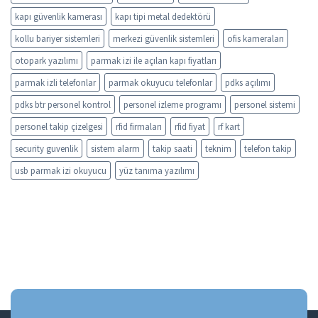
kapı güvenlik kamerası
kapı tipi metal dedektörü
kollu bariyer sistemleri
merkezi güvenlik sistemleri
ofis kameraları
otopark yazılımı
parmak izi ile açılan kapı fiyatları
parmak izli telefonlar
parmak okuyucu telefonlar
pdks açılımı
pdks btr personel kontrol
personel izleme programı
personel sistemi
personel takip çizelgesi
rfid firmaları
rfid fiyat
rf kart
security guvenlik
sistem alarm
takip saati
teknim
telefon takip
usb parmak izi okuyucu
yüz tanıma yazılımı