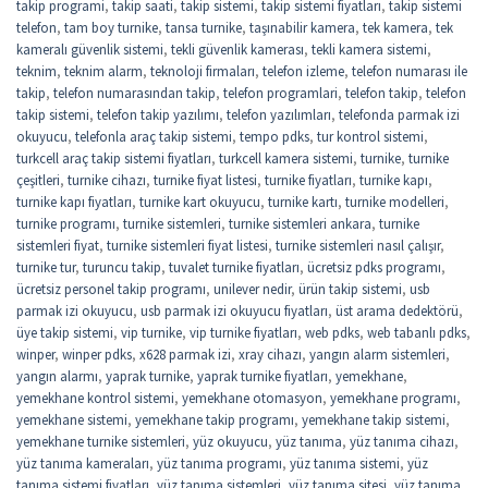
takip programi
,
takip saati
,
takip sistemi
,
takip sistemi fiyatları
,
takip sistemi
telefon
,
tam boy turnike
,
tansa turnike
,
taşınabilir kamera
,
tek kamera
,
tek
kameralı güvenlik sistemi
,
tekli güvenlik kamerası
,
tekli kamera sistemi
,
teknim
,
teknim alarm
,
teknoloji firmaları
,
telefon izleme
,
telefon numarası ile
takip
,
telefon numarasından takip
,
telefon programlari
,
telefon takip
,
telefon
takip sistemi
,
telefon takip yazılımı
,
telefon yazılımları
,
telefonda parmak izi
okuyucu
,
telefonla araç takip sistemi
,
tempo pdks
,
tur kontrol sistemi
,
turkcell araç takip sistemi fiyatları
,
turkcell kamera sistemi
,
turnike
,
turnike
çeşitleri
,
turnike cihazı
,
turnike fiyat listesi
,
turnike fiyatları
,
turnike kapı
,
turnike kapı fiyatları
,
turnike kart okuyucu
,
turnike kartı
,
turnike modelleri
,
turnike programı
,
turnike sistemleri
,
turnike sistemleri ankara
,
turnike
sistemleri fiyat
,
turnike sistemleri fiyat listesi
,
turnike sistemleri nasıl çalışır
,
turnike tur
,
turuncu takip
,
tuvalet turnike fiyatları
,
ücretsiz pdks programı
,
ücretsiz personel takip programı
,
unilever nedir
,
ürün takip sistemi
,
usb
parmak izi okuyucu
,
usb parmak izi okuyucu fiyatları
,
üst arama dedektörü
,
üye takip sistemi
,
vip turnike
,
vip turnike fiyatları
,
web pdks
,
web tabanlı pdks
,
winper
,
winper pdks
,
x628 parmak izi
,
xray cihazı
,
yangın alarm sistemleri
,
yangın alarmı
,
yaprak turnike
,
yaprak turnike fiyatları
,
yemekhane
,
yemekhane kontrol sistemi
,
yemekhane otomasyon
,
yemekhane programı
,
yemekhane sistemi
,
yemekhane takip programı
,
yemekhane takip sistemi
,
yemekhane turnike sistemleri
,
yüz okuyucu
,
yüz tanıma
,
yüz tanıma cihazı
,
yüz tanıma kameraları
,
yüz tanıma programı
,
yüz tanıma sistemi
,
yüz
tanıma sistemi fiyatları
,
yüz tanıma sistemleri
,
yüz tanıma sitesi
,
yüz tanıma