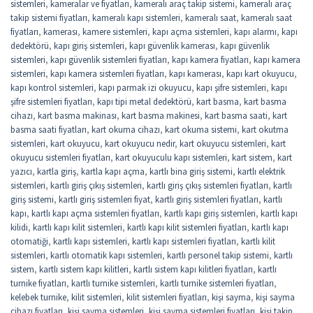
sistemleri
,
kameralar ve fiyatları
,
kameralı araç takip sistemi
,
kameralı araç
takip sistemi fiyatları
,
kameralı kapı sistemleri
,
kameralı saat
,
kameralı saat
fiyatları
,
kamerası
,
kamere sistemleri
,
kapı açma sistemleri
,
kapı alarmı
,
kapı
dedektörü
,
kapı giriş sistemleri
,
kapı güvenlik kamerası
,
kapı güvenlik
sistemleri
,
kapı güvenlik sistemleri fiyatları
,
kapı kamera fiyatları
,
kapı kamera
sistemleri
,
kapı kamera sistemleri fiyatları
,
kapı kamerası
,
kapı kart okuyucu
,
kapı kontrol sistemleri
,
kapı parmak izi okuyucu
,
kapı şifre sistemleri
,
kapı
şifre sistemleri fiyatları
,
kapı tipi metal dedektörü
,
kart basma
,
kart basma
cihazı
,
kart basma makinası
,
kart basma makinesi
,
kart basma saati
,
kart
basma saati fiyatları
,
kart okuma cihazı
,
kart okuma sistemi
,
kart okutma
sistemleri
,
kart okuyucu
,
kart okuyucu nedir
,
kart okuyucu sistemleri
,
kart
okuyucu sistemleri fiyatları
,
kart okuyuculu kapı sistemleri
,
kart sistem
,
kart
yazıcı
,
kartla giriş
,
kartla kapı açma
,
kartlı bina giriş sistemi
,
kartlı elektrik
sistemleri
,
kartlı giriş çıkış sistemleri
,
kartlı giriş çıkış sistemleri fiyatları
,
kartlı
giriş sistemi
,
kartlı giriş sistemleri fiyat
,
kartlı giriş sistemleri fiyatları
,
kartlı
kapı
,
kartlı kapı açma sistemleri fiyatları
,
kartlı kapı giriş sistemleri
,
kartlı kapı
kilidi
,
kartlı kapı kilit sistemleri
,
kartlı kapı kilit sistemleri fiyatları
,
kartlı kapı
otomatiği
,
kartlı kapı sistemleri
,
kartlı kapı sistemleri fiyatları
,
kartlı kilit
sistemleri
,
kartlı otomatik kapı sistemleri
,
kartlı personel takip sistemi
,
kartlı
sistem
,
kartlı sistem kapı kilitleri
,
kartlı sistem kapı kilitleri fiyatları
,
kartlı
turnike fiyatları
,
kartlı turnike sistemleri
,
kartlı turnike sistemleri fiyatları
,
kelebek turnike
,
kilit sistemleri
,
kilit sistemleri fiyatları
,
kişi sayma
,
kişi sayma
cihazı fiyatları
,
kişi sayma sistemleri
,
kişi sayma sistemleri fiyatları
,
kişi takip
,