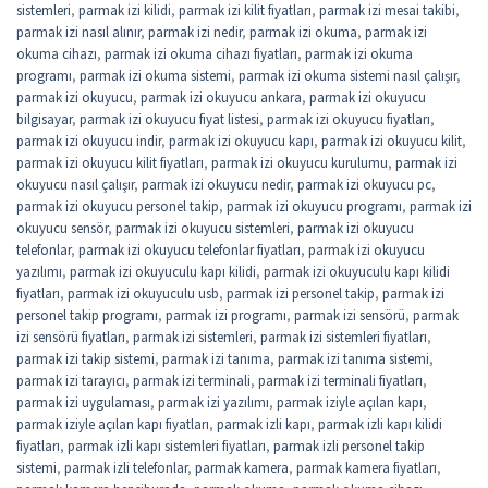
sistemleri
,
parmak izi kilidi
,
parmak izi kilit fiyatları
,
parmak izi mesai takibi
,
parmak izi nasıl alınır
,
parmak izi nedir
,
parmak izi okuma
,
parmak izi
okuma cihazı
,
parmak izi okuma cihazı fiyatları
,
parmak izi okuma
programı
,
parmak izi okuma sistemi
,
parmak izi okuma sistemi nasıl çalışır
,
parmak izi okuyucu
,
parmak izi okuyucu ankara
,
parmak izi okuyucu
bilgisayar
,
parmak izi okuyucu fiyat listesi
,
parmak izi okuyucu fiyatları
,
parmak izi okuyucu indir
,
parmak izi okuyucu kapı
,
parmak izi okuyucu kilit
,
parmak izi okuyucu kilit fiyatları
,
parmak izi okuyucu kurulumu
,
parmak izi
okuyucu nasıl çalışır
,
parmak izi okuyucu nedir
,
parmak izi okuyucu pc
,
parmak izi okuyucu personel takip
,
parmak izi okuyucu programı
,
parmak izi
okuyucu sensör
,
parmak izi okuyucu sistemleri
,
parmak izi okuyucu
telefonlar
,
parmak izi okuyucu telefonlar fiyatları
,
parmak izi okuyucu
yazılımı
,
parmak izi okuyuculu kapı kilidi
,
parmak izi okuyuculu kapı kilidi
fiyatları
,
parmak izi okuyuculu usb
,
parmak izi personel takip
,
parmak izi
personel takip programı
,
parmak izi programı
,
parmak izi sensörü
,
parmak
izi sensörü fiyatları
,
parmak izi sistemleri
,
parmak izi sistemleri fiyatları
,
parmak izi takip sistemi
,
parmak izi tanıma
,
parmak izi tanıma sistemi
,
parmak izi tarayıcı
,
parmak izi terminali
,
parmak izi terminali fiyatları
,
parmak izi uygulaması
,
parmak izi yazılımı
,
parmak iziyle açılan kapı
,
parmak iziyle açılan kapı fiyatları
,
parmak izli kapı
,
parmak izli kapı kilidi
fiyatları
,
parmak izli kapı sistemleri fiyatları
,
parmak izli personel takip
sistemi
,
parmak izli telefonlar
,
parmak kamera
,
parmak kamera fiyatları
,