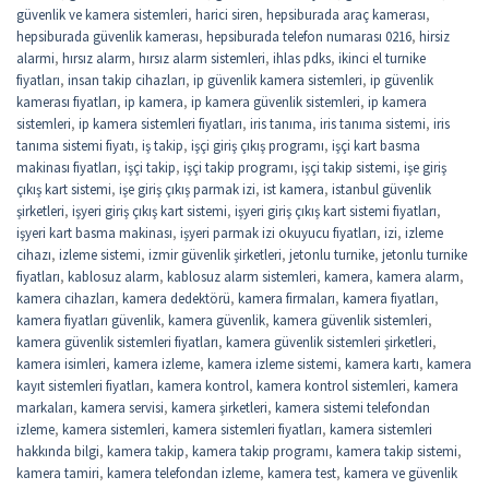
güvenlik ve kamera sistemleri
,
harici siren
,
hepsiburada araç kamerası
,
hepsiburada güvenlik kamerası
,
hepsiburada telefon numarası 0216
,
hirsiz
alarmi
,
hırsız alarm
,
hırsız alarm sistemleri
,
ihlas pdks
,
ikinci el turnike
fiyatları
,
insan takip cihazları
,
ip güvenlik kamera sistemleri
,
ip güvenlik
kamerası fiyatları
,
ip kamera
,
ip kamera güvenlik sistemleri
,
ip kamera
sistemleri
,
ip kamera sistemleri fiyatları
,
iris tanıma
,
iris tanıma sistemi
,
iris
tanıma sistemi fiyatı
,
iş takip
,
işçi giriş çıkış programı
,
işçi kart basma
makinası fiyatları
,
işçi takip
,
işçi takip programı
,
işçi takip sistemi
,
işe giriş
çıkış kart sistemi
,
işe giriş çıkış parmak izi
,
ist kamera
,
istanbul güvenlik
şirketleri
,
işyeri giriş çıkış kart sistemi
,
işyeri giriş çıkış kart sistemi fiyatları
,
işyeri kart basma makinası
,
işyeri parmak izi okuyucu fiyatları
,
izi
,
izleme
cihazı
,
izleme sistemi
,
izmir güvenlik şirketleri
,
jetonlu turnike
,
jetonlu turnike
fiyatları
,
kablosuz alarm
,
kablosuz alarm sistemleri
,
kamera
,
kamera alarm
,
kamera cihazları
,
kamera dedektörü
,
kamera firmaları
,
kamera fiyatları
,
kamera fiyatları güvenlik
,
kamera güvenlik
,
kamera güvenlik sistemleri
,
kamera güvenlik sistemleri fiyatları
,
kamera güvenlik sistemleri şirketleri
,
kamera isimleri
,
kamera izleme
,
kamera izleme sistemi
,
kamera kartı
,
kamera
kayıt sistemleri fiyatları
,
kamera kontrol
,
kamera kontrol sistemleri
,
kamera
markaları
,
kamera servisi
,
kamera şirketleri
,
kamera sistemi telefondan
izleme
,
kamera sistemleri
,
kamera sistemleri fiyatları
,
kamera sistemleri
hakkında bilgi
,
kamera takip
,
kamera takip programı
,
kamera takip sistemi
,
kamera tamiri
,
kamera telefondan izleme
,
kamera test
,
kamera ve güvenlik