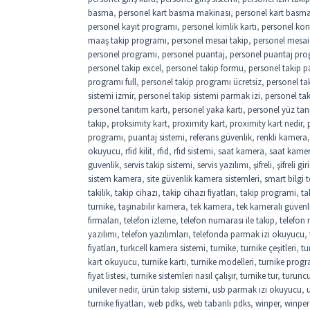
basma
,
personel kart basma makinası
,
personel kart basma 
personel kayıt programı
,
personel kimlik kartı
,
personel kon
maaş takip programı
,
personel mesai takip
,
personel mesai
personel programı
,
personel puantaj
,
personel puantaj pro
personel takip excel
,
personel takip formu
,
personel takip p
programı full
,
personel takip programı ücretsiz
,
personel ta
sistemi izmir
,
personel takip sistemi parmak izi
,
personel ta
personel tanıtım kartı
,
personel yaka kartı
,
personel yüz tan
takip
,
proksimity kart
,
proximity kart
,
proximity kart nedir
,
programı
,
puantaj sistemi
,
referans güvenlik
,
renkli kamera
okuyucu
,
rfid kilit
,
rfıd
,
rfıd sistemi
,
saat kamera
,
saat kame
guvenlik
,
servis takip sistemi
,
servis yazılımı
,
şifreli
,
şifreli gi
sistem kamera
,
site güvenlik kamera sistemleri
,
smart bilgi t
takilik
,
takip cihazı
,
takip cihazı fiyatları
,
takip programi
,
ta
turnike
,
taşınabilir kamera
,
tek kamera
,
tek kameralı güvenl
firmaları
,
telefon izleme
,
telefon numarası ile takip
,
telefon
yazılımı
,
telefon yazılımları
,
telefonda parmak izi okuyucu
,
fiyatları
,
turkcell kamera sistemi
,
turnike
,
turnike çeşitleri
,
tu
kart okuyucu
,
turnike kartı
,
turnike modelleri
,
turnike progr
fiyat listesi
,
turnike sistemleri nasıl çalışır
,
turnike tur
,
turuncu
unilever nedir
,
ürün takip sistemi
,
usb parmak izi okuyucu
,
turnike fiyatları
,
web pdks
,
web tabanlı pdks
,
winper
,
winper