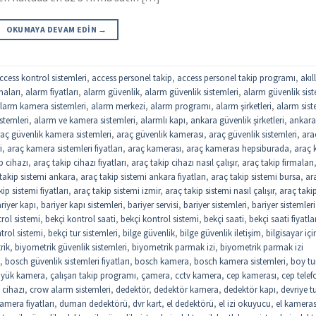
OKUMAYA DEVAM EDIN
→
ccess kontrol sistemleri
,
access personel takip
,
access personel takip programı
,
akıll
maları
,
alarm fiyatları
,
alarm güvenlik
,
alarm güvenlik sistemleri
,
alarm güvenlik sist
larm kamera sistemleri
,
alarm merkezi
,
alarm programı
,
alarm şirketleri
,
alarm sist
stemleri
,
alarm ve kamera sistemleri
,
alarmlı kapı
,
ankara güvenlik şirketleri
,
ankar
aç güvenlik kamera sistemleri
,
araç güvenlik kamerası
,
araç güvenlik sistemleri
,
ara
i
,
araç kamera sistemleri fiyatları
,
araç kamerası
,
araç kamerası hepsiburada
,
araç k
p cihazı
,
araç takip cihazı fiyatları
,
araç takip cihazı nasıl çalışır
,
araç takip firmaları
takip sistemi ankara
,
araç takip sistemi ankara fiyatları
,
araç takip sistemi bursa
,
ar
ip sistemi fiyatları
,
araç takip sistemi izmir
,
araç takip sistemi nasıl çalışır
,
araç taki
riyer kapı
,
bariyer kapı sistemleri
,
bariyer servisi
,
bariyer sistemleri
,
bariyer sistemleri
trol sistemi
,
bekçi kontrol saati
,
bekçi kontrol sistemi
,
bekçi saati
,
bekçi saati fiyatla
trol sistemi
,
bekçi tur sistemleri
,
bilge güvenlik
,
bilge güvenlik iletişim
,
bilgisayar içi
rik
,
biyometrik güvenlik sistemleri
,
biyometrik parmak izi
,
biyometrik parmak izi
,
bosch güvenlik sistemleri fiyatları
,
bosch kamera
,
bosch kamera sistemleri
,
boy tu
yük kamera
,
çalışan takip programı
,
çamera
,
cctv kamera
,
cep kamerası
,
cep tele
 cihazı
,
crow alarm sistemleri
,
dedektör
,
dedektör kamera
,
dedektör kapı
,
devriye t
mera fiyatları
,
duman dedektörü
,
dvr kart
,
el dedektörü
,
el izi okuyucu
,
el kameras