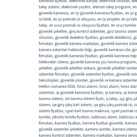
kamerası fiyatları
,
elektronik bariyer
,
elektronik cihazlar
,
ele
takip sistemi
,
elektronik yazılım
,
eleman takip programı
,
en
güvenlik kamerası
,
en iyi güvenlik kamerası fiyatları
,
en iyi 
izi kilidi
,
en iyi parmak izi okuyucu
,
en iyi projeler
,
en iyi ta
takip
,
en ucuz parmak izi okuyucu fiyatları
,
en ucuz turnike f
güvenlik şirketleri
,
giriş kontrol sistemleri
,
göz tanıma sistemi
cihazları
,
güvenlik dedektör fiyatları
,
güvenlik dedektörü
,
gü
firmaları
,
güvenlik kamera markaları
,
güvenlik kamera siste
kamera sistemleri hakkında bilgi
,
guvenlik kamerasi izle
,
gü
firmaları
,
güvenlik kamerası fiyatları
,
güvenlik kamerası hep
telefondan izleme
,
güvenlik kamerası yüz tanıma programı
şirketleri
,
güvenlik şirketleri ankara
,
güvenlik şirketleri isimler
sistemleri firmaları
,
güvenlik sistemleri fiyatları
,
güvenlik sist
teknolojileri
,
güvenlik ürünleri
,
güvenlik ve kamera sistemler
telefon numarası 0216
,
hirsiz alarmi
,
hırsız alarm
,
hırsız ala
sistemleri
,
ip güvenlik kamerası fiyatları
,
ip kamera
,
ip kamer
tanıma sistemi
,
iris tanıma sistemi fiyatı
,
iş takip
,
işçi giriş 
sistemi
,
işe giriş çıkış kart sistemi
,
işe giriş çıkış parmak izi
,
i
sistemi fiyatları
,
işyeri kart basma makinası
,
işyeri parmak iz
turnike
,
jetonlu turnike fiyatları
,
kablosuz alarm
,
kablosuz a
firmaları
,
kamera fiyatları
,
kamera fiyatları güvenlik
,
kamera
güvenlik sistemleri şirketleri
,
kamera isimleri
,
kamera izleme
kamera kontrol sistemleri
,
kamera markaları
,
kamera servis