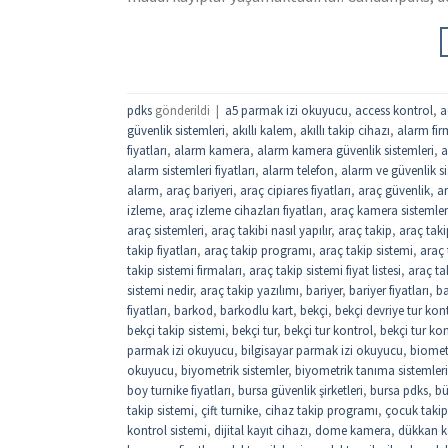
pdks
gönderildi
|
a5 parmak izi okuyucu
,
access kontrol
,
a
güvenlik sistemleri
,
akıllı kalem
,
akıllı takip cihazı
,
alarm fir
fiyatları
,
alarm kamera
,
alarm kamera güvenlik sistemleri
,
a
alarm sistemleri fiyatları
,
alarm telefon
,
alarm ve güvenlik si
alarm
,
araç bariyeri
,
araç cipiares fiyatları
,
araç güvenlik
,
ar
izleme
,
araç izleme cihazları fiyatları
,
araç kamera sistemler
araç sistemleri
,
araç takibi nasıl yapılır
,
araç takip
,
araç taki
takip fiyatları
,
araç takip programı
,
araç takip sistemi
,
araç 
takip sistemi firmaları
,
araç takip sistemi fiyat listesi
,
araç tak
sistemi nedir
,
araç takip yazılımı
,
bariyer
,
bariyer fiyatları
,
ba
fiyatları
,
barkod
,
barkodlu kart
,
bekçi
,
bekçi devriye tur kon
bekçi takip sistemi
,
bekçi tur
,
bekçi tur kontrol
,
bekçi tur kon
parmak izi okuyucu
,
bilgisayar parmak izi okuyucu
,
biomet
okuyucu
,
biyometrik sistemler
,
biyometrik tanıma sistemleri
boy turnike fiyatları
,
bursa güvenlik şirketleri
,
bursa pdks
,
bü
takip sistemi
,
çift turnike
,
cihaz takip programı
,
çocuk takip
kontrol sistemi
,
dijital kayıt cihazı
,
dome kamera
,
dükkan ka