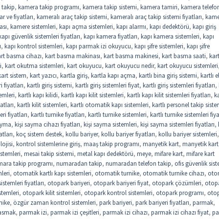
 takip
,
kamera takip programı
,
kamera takip sistemi
,
kamera tamiri
,
kamera telefo
r ve fiyatları
,
kameralı araç takip sistemi
,
kameralı araç takip sistemi fiyatları
,
kame
ası
,
kamere sistemleri
,
kapı açma sistemleri
,
kapı alarmı
,
kapı dedektörü
,
kapı giriş
kapı güvenlik sistemleri fiyatları
,
kapı kamera fiyatları
,
kapı kamera sistemleri
,
kapı
u
,
kapı kontrol sistemleri
,
kapı parmak izi okuyucu
,
kapı şifre sistemleri
,
kapı şifre
art basma cihazı
,
kart basma makinası
,
kart basma makinesi
,
kart basma saati
,
kar
i
,
kart okutma sistemleri
,
kart okuyucu
,
kart okuyucu nedir
,
kart okuyucu sistemleri
kart sistem
,
kart yazıcı
,
kartla giriş
,
kartla kapı açma
,
kartlı bina giriş sistemi
,
kartlı e
i fiyatları
,
kartlı giriş sistemi
,
kartlı giriş sistemleri fiyat
,
kartlı giriş sistemleri fiyatları
,
temleri
,
kartlı kapı kilidi
,
kartlı kapı kilit sistemleri
,
kartlı kapı kilit sistemleri fiyatları
,
ka
yatları
,
kartlı kilit sistemleri
,
kartlı otomatik kapı sistemleri
,
kartlı personel takip siste
eri fiyatları
,
kartlı turnike fiyatları
,
kartlı turnike sistemleri
,
kartlı turnike sistemleri fiya
sayma
,
kişi sayma cihazı fiyatları
,
kişi sayma sistemleri
,
kişi sayma sistemleri fiyatları
,
atları
,
koç sistem destek
,
kollu bariyer
,
kollu bariyer fiyatları
,
kollu bariyer sistemleri
,
lojisi
,
kontrol sistemlerine giriş
,
maaş takip programı
,
manyetik kart
,
manyetik kart
stemleri
,
mesai takip sistemi
,
metal kapı dedektörü
,
meye
,
mifare kart
,
mifare kart
ara takip programı
,
numaradan takip
,
numaradan telefon takip
,
ofis güvenlik sist
leri
,
otomatik kartlı kapı sistemleri
,
otomatik turnike
,
otomatik turnike cihazı
,
oto
stemleri fiyatları
,
otopark bariyeri
,
otopark bariyeri fiyat
,
otopark çözümleri
,
otop
stemleri
,
otopark kilit sistemleri
,
otopark kontrol sistemleri
,
otopark programı
,
oto
nike
,
özgür zaman kontrol sistemleri
,
park bariyeri
,
park bariyeri fiyatları
,
parmak
,
asmak
,
parmak izi
,
parmak izi çeşitleri
,
parmak izi cihazı
,
parmak izi cihazı fiyat
,
pa