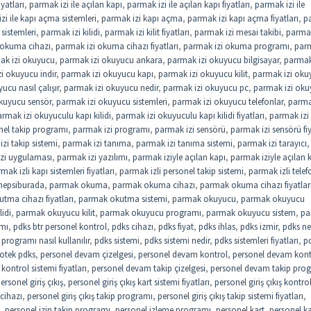
iyatları
,
parmak izi ile açılan kapı
,
parmak izi ile açılan kapı fiyatları
,
parmak izi ile
zi ile kapı açma sistemleri
,
parmak izi kapı açma
,
parmak izi kapı açma fiyatları
,
p
sistemleri
,
parmak izi kilidi
,
parmak izi kilit fiyatları
,
parmak izi mesai takibi
,
parmak
 okuma cihazı
,
parmak izi okuma cihazı fiyatları
,
parmak izi okuma programı
,
parm
ak izi okuyucu
,
parmak izi okuyucu ankara
,
parmak izi okuyucu bilgisayar
,
parmak
i okuyucu indir
,
parmak izi okuyucu kapı
,
parmak izi okuyucu kilit
,
parmak izi oku
ucu nasıl çalışır
,
parmak izi okuyucu nedir
,
parmak izi okuyucu pc
,
parmak izi ok
kuyucu sensör
,
parmak izi okuyucu sistemleri
,
parmak izi okuyucu telefonlar
,
parma
rmak izi okuyuculu kapı kilidi
,
parmak izi okuyuculu kapı kilidi fiyatları
,
parmak izi
nel takip programı
,
parmak izi programı
,
parmak izi sensörü
,
parmak izi sensörü fiy
zi takip sistemi
,
parmak izi tanıma
,
parmak izi tanıma sistemi
,
parmak izi tarayıcı
,
zi uygulaması
,
parmak izi yazılımı
,
parmak iziyle açılan kapı
,
parmak iziyle açılan 
mak izli kapı sistemleri fiyatları
,
parmak izli personel takip sistemi
,
parmak izli telef
hepsiburada
,
parmak okuma
,
parmak okuma cihazı
,
parmak okuma cihazı fiyatlar
tma cihazı fiyatları
,
parmak okutma sistemi
,
parmak okuyucu
,
parmak okuyucu
idi
,
parmak okuyucu kilit
,
parmak okuyucu programı
,
parmak okuyucu sistem
,
pa
ımı
,
pdks btr personel kontrol
,
pdks cihazı
,
pdks fiyat
,
pdks ihlas
,
pdks izmir
,
pdks ne
programı nasıl kullanılır
,
pdks sistemi
,
pdks sistemi nedir
,
pdks sistemleri fiyatları
,
p
otek pdks
,
personel devam çizelgesi
,
personel devam kontrol
,
personel devam kont
ontrol sistemi fiyatları
,
personel devam takip çizelgesi
,
personel devam takip pro
ersonel giriş çıkış
,
personel giriş çıkış kart sistemi fiyatları
,
personel giriş çıkış kontro
 cihazı
,
personel giriş çıkış takip programı
,
personel giriş çıkış takip sistemi fiyatları
,
,
personel izin takip programı
,
personel izleme programı
,
personel kart
,
personel ka