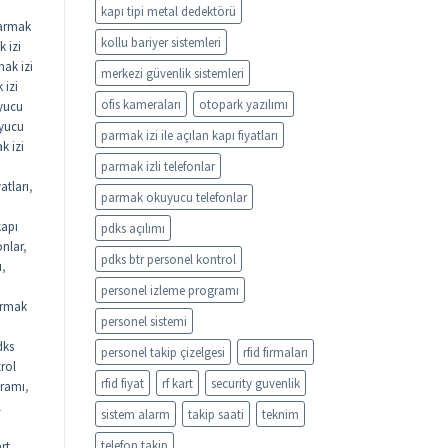
kapı tipi metal dedektörü
armak
kollu bariyer sistemleri
 izi
ak izi
merkezi güvenlik sistemleri
 izi
ofis kameraları
otopark yazılımı
yucu
uyucu
parmak izi ile açılan kapı fiyatları
k izi
parmak izli telefonlar
atları
,
parmak okuyucu telefonlar
kapı
pdks açılımı
onlar
,
pdks btr personel kontrol
ı
,
personel izleme programı
rmak
personel sistemi
dks
personel takip çizelgesi
rfid firmaları
rol
rfid fiyat
rf kart
security guvenlik
gramı
,
l
sistem alarm
takip saati
teknim
telefon takip
rt