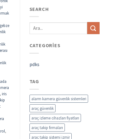
ronik
yi
SEARCH
parmak
gebze
nlik
nlik
CATEGORIES
erası
nlik
pdks
TAG
rada
kamera
,
iris
alarm kamera güvenlik sistemleri
akip
t
araç güvenlik
araç izleme cihazları fiyatları
ra
araç takip firmaları
rol
,
araç takip sistemi izmir