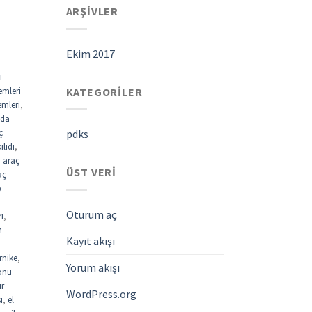
ARŞIVLER
Ekim 2017
ı
KATEGORILER
emleri
emleri
,
ada
ç
pdks
ilidi
,
,
araç
ÜST VERI
aç
p
Oturum aç
rı
,
n
Kayıt akışı
rnike
,
Yorum akışı
fonu
ur
WordPress.org
ı
,
el