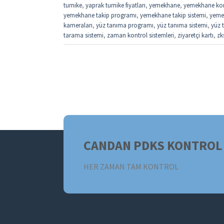
turnike
,
yaprak turnike fiyatları
,
yemekhane
,
yemekhane kon
yemekhane takip programı
,
yemekhane takip sistemi
,
yemek
kameraları
,
yüz tanıma programı
,
yüz tanıma sistemi
,
yüz t
tarama sistemi
,
zaman kontrol sistemleri
,
ziyaretçi kartı
,
zk
CANDAN PDKS KONTROL 
HER ZAMAN TAM KONTROL