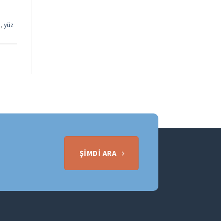
ı
,
yüz
ŞIMDI ARA