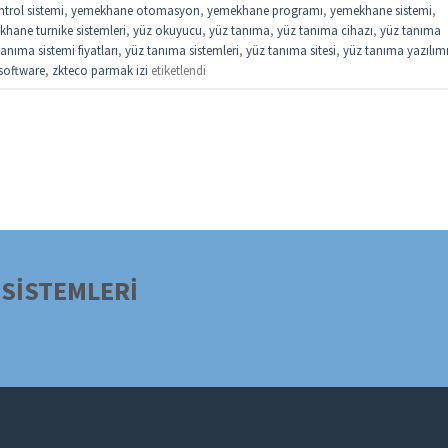
trol sistemi
,
yemekhane otomasyon
,
yemekhane programı
,
yemekhane sistemi
,
hane turnike sistemleri
,
yüz okuyucu
,
yüz tanıma
,
yüz tanıma cihazı
,
yüz tanıma
anıma sistemi fiyatları
,
yüz tanıma sistemleri
,
yüz tanıma sitesi
,
yüz tanıma yazılım
software
,
zkteco parmak izi
etiketlendi
SİSTEMLERİ