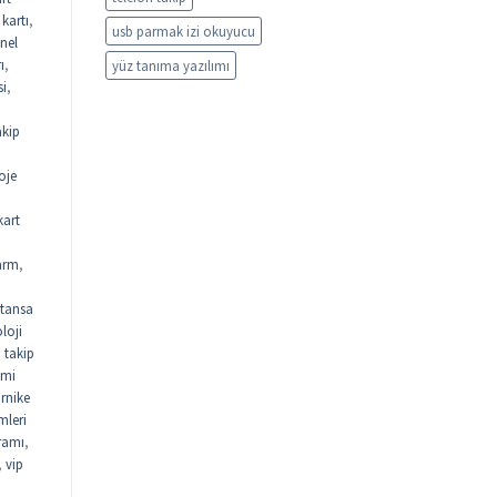
kartı
,
usb parmak izi okuyucu
nel
ı
,
yüz tanıma yazılımı
si
,
akip
oje
kart
arm
,
tansa
loji
n takip
emi
urnike
mleri
gramı
,
,
vip