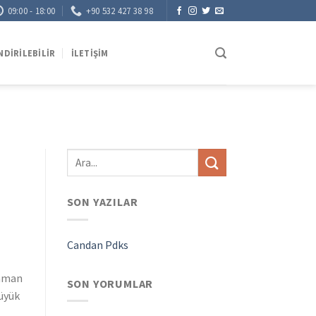
09:00 - 18:00
+90 532 427 38 98
NDIRILEBILIR
İLETIŞIM
SON YAZILAR
Candan Pdks
zaman
SON YORUMLAR
büyük