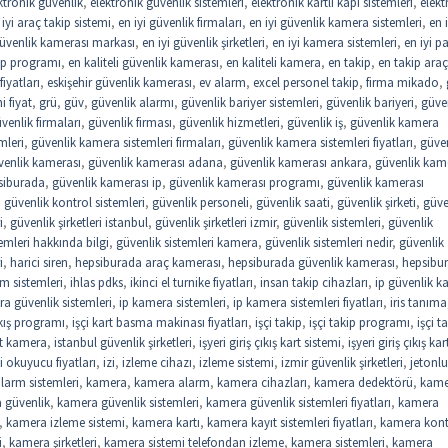
ktronik güvenlik
,
elektronik güvenlik sistemleri
,
elektronik kartlı kapı sistemleri
,
elekt
 iyi araç takip sistemi
,
en iyi güvenlik firmaları
,
en iyi güvenlik kamera sistemleri
,
en i
güvenlik kamerası markası
,
en iyi güvenlik şirketleri
,
en iyi kamera sistemleri
,
en iyi 
kip programı
,
en kaliteli güvenlik kamerası
,
en kaliteli kamera
,
en takip
,
en takip araç
iyatları
,
eskişehir güvenlik kamerası
,
ev alarm
,
excel personel takip
,
firma mikado
,
 fiyat
,
grü
,
güv
,
güvenlik alarmı
,
güvenlik bariyer sistemleri
,
güvenlik bariyeri
,
güve
venlik firmaları
,
güvenlik firması
,
güvenlik hizmetleri
,
güvenlik iş
,
güvenlik kamera
mleri
,
güvenlik kamera sistemleri firmaları
,
güvenlik kamera sistemleri fiyatları
,
güve
venlik kamerası
,
güvenlik kamerası adana
,
güvenlik kamerası ankara
,
güvenlik kam
siburada
,
güvenlik kamerası ip
,
güvenlik kamerası programı
,
güvenlik kamerası
,
güvenlik kontrol sistemleri
,
güvenlik personeli
,
güvenlik saati
,
güvenlik şirketi
,
güve
i
,
güvenlik şirketleri istanbul
,
güvenlik şirketleri izmir
,
güvenlik sistemleri
,
güvenlik
emleri hakkında bilgi
,
güvenlik sistemleri kamera
,
güvenlik sistemleri nedir
,
güvenlik
i
,
harici siren
,
hepsiburada araç kamerası
,
hepsiburada güvenlik kamerası
,
hepsibu
rm sistemleri
,
ihlas pdks
,
ikinci el turnike fiyatları
,
insan takip cihazları
,
ip güvenlik 
a güvenlik sistemleri
,
ip kamera sistemleri
,
ip kamera sistemleri fiyatları
,
iris tanıma
çıkış programı
,
işçi kart basma makinası fiyatları
,
işçi takip
,
işçi takip programı
,
işçi t
st kamera
,
istanbul güvenlik şirketleri
,
işyeri giriş çıkış kart sistemi
,
işyeri giriş çıkış kar
i okuyucu fiyatları
,
izi
,
izleme cihazı
,
izleme sistemi
,
izmir güvenlik şirketleri
,
jetonlu
larm sistemleri
,
kamera
,
kamera alarm
,
kamera cihazları
,
kamera dedektörü
,
kame
 güvenlik
,
kamera güvenlik sistemleri
,
kamera güvenlik sistemleri fiyatları
,
kamera
,
kamera izleme sistemi
,
kamera kartı
,
kamera kayıt sistemleri fiyatları
,
kamera kont
i
,
kamera şirketleri
,
kamera sistemi telefondan izleme
,
kamera sistemleri
,
kamera