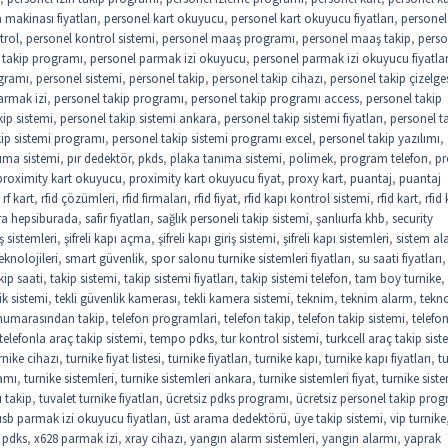
makinası fiyatları
,
personel kart okuyucu
,
personel kart okuyucu fiyatları
,
personel 
trol
,
personel kontrol sistemi
,
personel maaş programı
,
personel maaş takip
,
perso
 takip programı
,
personel parmak izi okuyucu
,
personel parmak izi okuyucu fiyatlar
gramı
,
personel sistemi
,
personel takip
,
personel takip cihazı
,
personel takip çizelge
armak izi
,
personel takip programı
,
personel takip programı access
,
personel takip
kip sistemi
,
personel takip sistemi ankara
,
personel takip sistemi fiyatları
,
personel t
kip sistemi programı
,
personel takip sistemi programı excel
,
personel takip yazılımı
,
ıma sistemi
,
pır dedektör
,
pkds
,
plaka tanıma sistemi
,
polimek
,
program telefon
,
pr
proximity kart okuyucu
,
proximity kart okuyucu fiyat
,
proxy kart
,
puantaj
,
puantaj
,
rf kart
,
rfid çözümleri
,
rfid firmaları
,
rfid fiyat
,
rfid kapı kontrol sistemi
,
rfid kart
,
rfid 
ra hepsiburada
,
safir fiyatları
,
sağlık personeli takip sistemi
,
şanlıurfa khb
,
security
riş sistemleri
,
şifreli kapı açma
,
şifreli kapı giriş sistemi
,
şifreli kapı sistemleri
,
sistem al
eknolojileri
,
smart güvenlik
,
spor salonu turnike sistemleri fiyatları
,
su saati fiyatları
,
kip saati
,
takip sistemi
,
takip sistemi fiyatları
,
takip sistemi telefon
,
tam boy turnike
,
ik sistemi
,
tekli güvenlik kamerası
,
tekli kamera sistemi
,
teknim
,
teknim alarm
,
tekno
 numarasından takip
,
telefon programlari
,
telefon takip
,
telefon takip sistemi
,
telefo
telefonla araç takip sistemi
,
tempo pdks
,
tur kontrol sistemi
,
turkcell araç takip sist
rnike cihazı
,
turnike fiyat listesi
,
turnike fiyatları
,
turnike kapı
,
turnike kapı fiyatları
,
t
amı
,
turnike sistemleri
,
turnike sistemleri ankara
,
turnike sistemleri fiyat
,
turnike siste
 takip
,
tuvalet turnike fiyatları
,
ücretsiz pdks programı
,
ücretsiz personel takip pro
usb parmak izi okuyucu fiyatları
,
üst arama dedektörü
,
üye takip sistemi
,
vip turnike
 pdks
,
x628 parmak izi
,
xray cihazı
,
yangın alarm sistemleri
,
yangın alarmı
,
yaprak