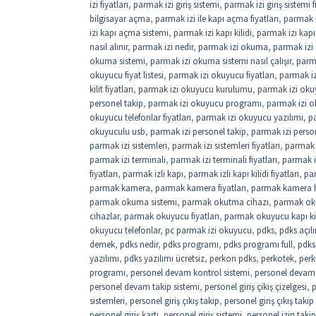
izi fiyatları
,
parmak izi giriş sistemi
,
parmak izi giriş sistemi f
bilgisayar açma
,
parmak izi ile kapı açma fiyatları
,
parmak i
izi kapı açma sistemi
,
parmak izi kapı kilidi
,
parmak izi kapı 
nasıl alınır
,
parmak izi nedir
,
parmak izi okuma
,
parmak izi
okuma sistemi
,
parmak izi okuma sistemi nasıl çalışır
,
parm
okuyucu fiyat listesi
,
parmak izi okuyucu fiyatları
,
parmak iz
kilit fiyatları
,
parmak izi okuyucu kurulumu
,
parmak izi okuy
personel takip
,
parmak izi okuyucu programı
,
parmak izi o
okuyucu telefonlar fiyatları
,
parmak izi okuyucu yazılımı
,
pa
okuyuculu usb
,
parmak izi personel takip
,
parmak izi perso
parmak izi sistemleri
,
parmak izi sistemleri fiyatları
,
parmak i
parmak izi terminali
,
parmak izi terminali fiyatları
,
parmak i
fiyatları
,
parmak izli kapı
,
parmak izli kapı kilidi fiyatları
,
par
parmak kamera
,
parmak kamera fiyatları
,
parmak kamera 
parmak okuma sistemi
,
parmak okutma cihazı
,
parmak oku
cihazlar
,
parmak okuyucu fiyatları
,
parmak okuyucu kapı kil
okuyucu telefonlar
,
pc parmak izi okuyucu
,
pdks
,
pdks açıl
demek
,
pdks nedir
,
pdks programı
,
pdks programı full
,
pdks 
yazılımı
,
pdks yazılımı ücretsiz
,
perkon pdks
,
perkotek
,
perk
programı
,
personel devam kontrol sistemi
,
personel devam k
personel devam takip sistemi
,
personel giriş çikiş çizelgesi
,
p
sistemleri
,
personel giriş çıkış takip
,
personel giriş çıkış takip
personel giriş kartı
,
personel giriş sistemi
,
personel izin takip