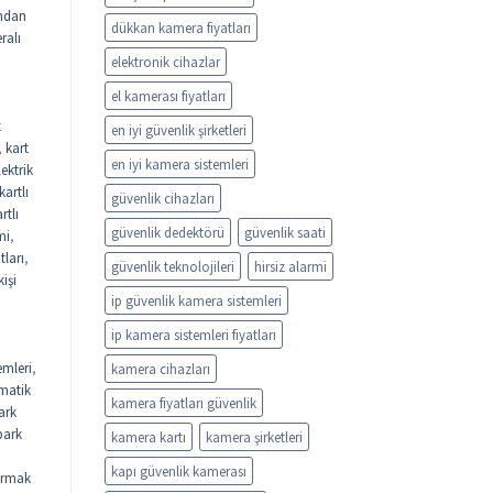
ndan
dükkan kamera fiyatları
ralı
elektronik cihazlar
el kamerası fiyatları
t
en iyi güvenlik şirketleri
,
kart
en iyi kamera sistemleri
lektrik
kartlı
güvenlik cihazları
rtlı
güvenlik dedektörü
güvenlik saati
mi
,
tları
,
güvenlik teknolojileri
hirsiz alarmi
kişi
ip güvenlik kamera sistemleri
ip kamera sistemleri fiyatları
emleri
,
kamera cihazları
matik
kamera fiyatları güvenlik
ark
park
kamera kartı
kamera şirketleri
kapı güvenlik kamerası
rmak