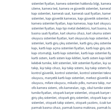
sistemleri fiyatları
,
kamera sistemleri hakkında bilgi
,
kamera
izleme
,
kamera test
,
kamera ve güvenlik sistemleri
,
kamerala
kapı sistemleri
,
kameralı saat
,
kameralı saat fiyatları
,
kamer
sistemleri
,
kapı güvenlik kamerası
,
kapı güvenlik sistemleri
,
kamera sistemleri fiyatları
,
kapı kamerası
,
kapı kart okuyuc
sistemleri fiyatları
,
kapı tipi metal dedektörü
,
kart basma
,
k
basma saati fiyatları
,
kart okuma cihazı
,
kart okuma sistem
okuyucu sistemleri fiyatları
,
kart okuyuculu kapı sistemleri
,
sistemleri
,
kartlı giriş çıkış sistemleri
,
kartlı giriş çıkış sistemler
kapı
,
kartlı kapı açma sistemleri fiyatları
,
kartlı kapı giriş sis
kapı otomatiği
,
kartlı kapı sistemleri
,
kartlı kapı sistemleri fi
kartlı sistem
,
kartlı sistem kapı kilitleri
,
kartlı sistem kapı kilitl
kelebek turnike
,
kilit sistemleri
,
kilit sistemleri fiyatları
,
kişi 
takip
,
kişi takip cihazı
,
kişi takip sistemi
,
kişi takip sistemi fiy
kontrol güvenlik
,
kontrol sistemleri
,
kontrol sistemleri tekno
okuyucu
,
manyetik kartlı kapı sistemleri
,
merkezi güvenlik si
okuyucu
,
mifare okuyucu
,
mikado pdks
,
numara takip
,
num
ofis kamera sistemi
,
ofis kameraları
,
ogs
,
okul turnike sistem
turnike fiyatları
,
otopark bariyer sistemleri
,
otopark bariyer si
giriş çıkış sistemleri
,
otopark giriş sistemleri
,
otopark kapı si
sistemleri
,
otopark takip sistemi
,
otopark yazılımı
,
özak tur
parmak basma cihazı
,
parmak basma makinası
,
parmak b