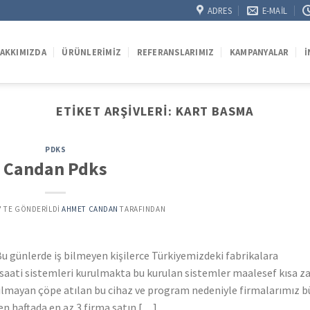
ADRES
E-MAIL
AKKIMIZDA
ÜRÜNLERIMIZ
REFERANSLARIMIZ
KAMPANYALAR
İ
ETIKET ARŞIVLERI:
KART BASMA
PDKS
Candan Pdks
’' TE GÖNDERILDI
AHMET CANDAN
TARAFINDAN
u günlerde iş bilmeyen kişilerce Türkiyemizdeki fabrikalara
a saati sistemleri kurulmakta bu kurulan sistemler maalesef kısa 
nılmayan çöpe atılan bu cihaz ve program nedeniyle firmalarımız 
n haftada en az 3 firma satın […]