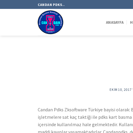
Skip
CANDAN PDKS..
to
content
ANASAYFA
H
EKIM 10, 2017
Candan Pdks Zksoftware Türkiye bayisi olarak: B
işletmelere sat kaç taktiği ile pdks kart basm
içersinde kullanılmaz hale gelmektedir. Kulla
maddi kayıplar yaşamaktadırlar. Candanpdks, de