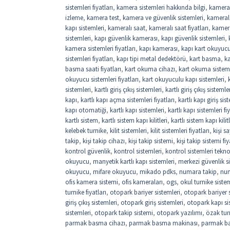
sistemleri fiyatları
,
kamera sistemleri hakkında bilgi
,
kamera
izleme
,
kamera test
,
kamera ve güvenlik sistemleri
,
kamerala
kapı sistemleri
,
kameralı saat
,
kameralı saat fiyatları
,
kamer
sistemleri
,
kapı güvenlik kamerası
,
kapı güvenlik sistemleri
,
kamera sistemleri fiyatları
,
kapı kamerası
,
kapı kart okuyuc
sistemleri fiyatları
,
kapı tipi metal dedektörü
,
kart basma
,
k
basma saati fiyatları
,
kart okuma cihazı
,
kart okuma sistem
okuyucu sistemleri fiyatları
,
kart okuyuculu kapı sistemleri
,
sistemleri
,
kartlı giriş çıkış sistemleri
,
kartlı giriş çıkış sistemler
kapı
,
kartlı kapı açma sistemleri fiyatları
,
kartlı kapı giriş sis
kapı otomatiği
,
kartlı kapı sistemleri
,
kartlı kapı sistemleri fi
kartlı sistem
,
kartlı sistem kapı kilitleri
,
kartlı sistem kapı kilitl
kelebek turnike
,
kilit sistemleri
,
kilit sistemleri fiyatları
,
kişi 
takip
,
kişi takip cihazı
,
kişi takip sistemi
,
kişi takip sistemi fiy
kontrol güvenlik
,
kontrol sistemleri
,
kontrol sistemleri tekno
okuyucu
,
manyetik kartlı kapı sistemleri
,
merkezi güvenlik si
okuyucu
,
mifare okuyucu
,
mikado pdks
,
numara takip
,
num
ofis kamera sistemi
,
ofis kameraları
,
ogs
,
okul turnike sistem
turnike fiyatları
,
otopark bariyer sistemleri
,
otopark bariyer si
giriş çıkış sistemleri
,
otopark giriş sistemleri
,
otopark kapı si
sistemleri
,
otopark takip sistemi
,
otopark yazılımı
,
özak tur
parmak basma cihazı
,
parmak basma makinası
,
parmak b