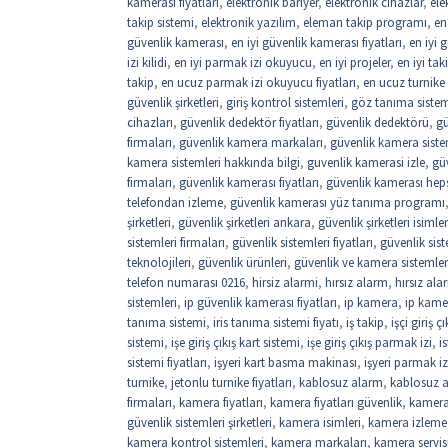
kamerası fiyatları
,
elektronik bariyer
,
elektronik cihazlar
,
ele
takip sistemi
,
elektronik yazılım
,
eleman takip programı
,
en
güvenlik kamerası
,
en iyi güvenlik kamerası fiyatları
,
en iyi 
izi kilidi
,
en iyi parmak izi okuyucu
,
en iyi projeler
,
en iyi ta
takip
,
en ucuz parmak izi okuyucu fiyatları
,
en ucuz turnike f
güvenlik şirketleri
,
giriş kontrol sistemleri
,
göz tanıma sistemi
cihazları
,
güvenlik dedektör fiyatları
,
güvenlik dedektörü
,
gü
firmaları
,
güvenlik kamera markaları
,
güvenlik kamera siste
kamera sistemleri hakkında bilgi
,
guvenlik kamerasi izle
,
gü
firmaları
,
güvenlik kamerası fiyatları
,
güvenlik kamerası hep
telefondan izleme
,
güvenlik kamerası yüz tanıma programı
şirketleri
,
güvenlik şirketleri ankara
,
güvenlik şirketleri isimler
sistemleri firmaları
,
güvenlik sistemleri fiyatları
,
güvenlik sist
teknolojileri
,
güvenlik ürünleri
,
güvenlik ve kamera sistemler
telefon numarası 0216
,
hirsiz alarmi
,
hırsız alarm
,
hırsız ala
sistemleri
,
ip güvenlik kamerası fiyatları
,
ip kamera
,
ip kamer
tanıma sistemi
,
iris tanıma sistemi fiyatı
,
iş takip
,
işçi giriş 
sistemi
,
işe giriş çıkış kart sistemi
,
işe giriş çıkış parmak izi
,
i
sistemi fiyatları
,
işyeri kart basma makinası
,
işyeri parmak iz
turnike
,
jetonlu turnike fiyatları
,
kablosuz alarm
,
kablosuz a
firmaları
,
kamera fiyatları
,
kamera fiyatları güvenlik
,
kamera
güvenlik sistemleri şirketleri
,
kamera isimleri
,
kamera izleme
kamera kontrol sistemleri
,
kamera markaları
,
kamera servis