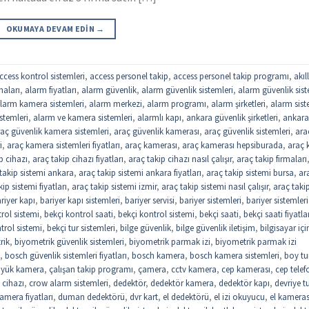
OKUMAYA DEVAM EDIN
→
ccess kontrol sistemleri
,
access personel takip
,
access personel takip programı
,
akıll
maları
,
alarm fiyatları
,
alarm güvenlik
,
alarm güvenlik sistemleri
,
alarm güvenlik sist
larm kamera sistemleri
,
alarm merkezi
,
alarm programı
,
alarm şirketleri
,
alarm sist
stemleri
,
alarm ve kamera sistemleri
,
alarmlı kapı
,
ankara güvenlik şirketleri
,
ankar
aç güvenlik kamera sistemleri
,
araç güvenlik kamerası
,
araç güvenlik sistemleri
,
ara
i
,
araç kamera sistemleri fiyatları
,
araç kamerası
,
araç kamerası hepsiburada
,
araç k
p cihazı
,
araç takip cihazı fiyatları
,
araç takip cihazı nasıl çalışır
,
araç takip firmaları
takip sistemi ankara
,
araç takip sistemi ankara fiyatları
,
araç takip sistemi bursa
,
ar
ip sistemi fiyatları
,
araç takip sistemi izmir
,
araç takip sistemi nasıl çalışır
,
araç taki
riyer kapı
,
bariyer kapı sistemleri
,
bariyer servisi
,
bariyer sistemleri
,
bariyer sistemleri
trol sistemi
,
bekçi kontrol saati
,
bekçi kontrol sistemi
,
bekçi saati
,
bekçi saati fiyatla
trol sistemi
,
bekçi tur sistemleri
,
bilge güvenlik
,
bilge güvenlik iletişim
,
bilgisayar içi
rik
,
biyometrik güvenlik sistemleri
,
biyometrik parmak izi
,
biyometrik parmak izi
,
bosch güvenlik sistemleri fiyatları
,
bosch kamera
,
bosch kamera sistemleri
,
boy tu
yük kamera
,
çalışan takip programı
,
çamera
,
cctv kamera
,
cep kamerası
,
cep tele
 cihazı
,
crow alarm sistemleri
,
dedektör
,
dedektör kamera
,
dedektör kapı
,
devriye t
mera fiyatları
,
duman dedektörü
,
dvr kart
,
el dedektörü
,
el izi okuyucu
,
el kameras