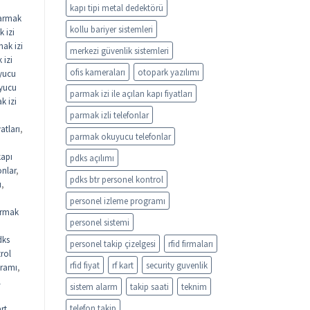
kapı tipi metal dedektörü
armak
kollu bariyer sistemleri
 izi
ak izi
merkezi güvenlik sistemleri
 izi
ofis kameraları
otopark yazılımı
yucu
uyucu
parmak izi ile açılan kapı fiyatları
k izi
parmak izli telefonlar
atları
,
parmak okuyucu telefonlar
kapı
pdks açılımı
onlar
,
pdks btr personel kontrol
ı
,
personel izleme programı
rmak
personel sistemi
dks
personel takip çizelgesi
rfid firmaları
rol
rfid fiyat
rf kart
security guvenlik
gramı
,
l
sistem alarm
takip saati
teknim
telefon takip
rt