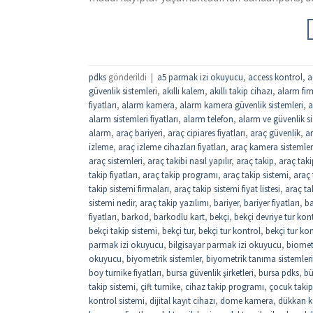
pdks
gönderildi
|
a5 parmak izi okuyucu
,
access kontrol
,
a
güvenlik sistemleri
,
akıllı kalem
,
akıllı takip cihazı
,
alarm fir
fiyatları
,
alarm kamera
,
alarm kamera güvenlik sistemleri
,
a
alarm sistemleri fiyatları
,
alarm telefon
,
alarm ve güvenlik si
alarm
,
araç bariyeri
,
araç cipiares fiyatları
,
araç güvenlik
,
ar
izleme
,
araç izleme cihazları fiyatları
,
araç kamera sistemler
araç sistemleri
,
araç takibi nasıl yapılır
,
araç takip
,
araç taki
takip fiyatları
,
araç takip programı
,
araç takip sistemi
,
araç 
takip sistemi firmaları
,
araç takip sistemi fiyat listesi
,
araç tak
sistemi nedir
,
araç takip yazılımı
,
bariyer
,
bariyer fiyatları
,
ba
fiyatları
,
barkod
,
barkodlu kart
,
bekçi
,
bekçi devriye tur kon
bekçi takip sistemi
,
bekçi tur
,
bekçi tur kontrol
,
bekçi tur kon
parmak izi okuyucu
,
bilgisayar parmak izi okuyucu
,
biomet
okuyucu
,
biyometrik sistemler
,
biyometrik tanıma sistemleri
boy turnike fiyatları
,
bursa güvenlik şirketleri
,
bursa pdks
,
bü
takip sistemi
,
çift turnike
,
cihaz takip programı
,
çocuk takip
kontrol sistemi
,
dijital kayıt cihazı
,
dome kamera
,
dükkan ka