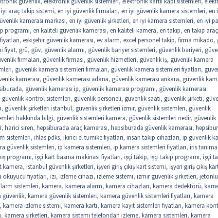
ktronik güvenlik
,
elektronik güvenlik sistemleri
,
elektronik kartlı kapı sistemleri
,
elekt
 iyi araç takip sistemi
,
en iyi güvenlik firmaları
,
en iyi güvenlik kamera sistemleri
,
en i
güvenlik kamerası markası
,
en iyi güvenlik şirketleri
,
en iyi kamera sistemleri
,
en iyi 
kip programı
,
en kaliteli güvenlik kamerası
,
en kaliteli kamera
,
en takip
,
en takip araç
iyatları
,
eskişehir güvenlik kamerası
,
ev alarm
,
excel personel takip
,
firma mikado
,
 fiyat
,
grü
,
güv
,
güvenlik alarmı
,
güvenlik bariyer sistemleri
,
güvenlik bariyeri
,
güve
venlik firmaları
,
güvenlik firması
,
güvenlik hizmetleri
,
güvenlik iş
,
güvenlik kamera
mleri
,
güvenlik kamera sistemleri firmaları
,
güvenlik kamera sistemleri fiyatları
,
güve
venlik kamerası
,
güvenlik kamerası adana
,
güvenlik kamerası ankara
,
güvenlik kam
siburada
,
güvenlik kamerası ip
,
güvenlik kamerası programı
,
güvenlik kamerası
,
güvenlik kontrol sistemleri
,
güvenlik personeli
,
güvenlik saati
,
güvenlik şirketi
,
güve
i
,
güvenlik şirketleri istanbul
,
güvenlik şirketleri izmir
,
güvenlik sistemleri
,
güvenlik
emleri hakkında bilgi
,
güvenlik sistemleri kamera
,
güvenlik sistemleri nedir
,
güvenlik
i
,
harici siren
,
hepsiburada araç kamerası
,
hepsiburada güvenlik kamerası
,
hepsibu
rm sistemleri
,
ihlas pdks
,
ikinci el turnike fiyatları
,
insan takip cihazları
,
ip güvenlik 
a güvenlik sistemleri
,
ip kamera sistemleri
,
ip kamera sistemleri fiyatları
,
iris tanıma
çıkış programı
,
işçi kart basma makinası fiyatları
,
işçi takip
,
işçi takip programı
,
işçi t
st kamera
,
istanbul güvenlik şirketleri
,
işyeri giriş çıkış kart sistemi
,
işyeri giriş çıkış kar
i okuyucu fiyatları
,
izi
,
izleme cihazı
,
izleme sistemi
,
izmir güvenlik şirketleri
,
jetonlu
larm sistemleri
,
kamera
,
kamera alarm
,
kamera cihazları
,
kamera dedektörü
,
kame
 güvenlik
,
kamera güvenlik sistemleri
,
kamera güvenlik sistemleri fiyatları
,
kamera
,
kamera izleme sistemi
,
kamera kartı
,
kamera kayıt sistemleri fiyatları
,
kamera kont
i
,
kamera şirketleri
,
kamera sistemi telefondan izleme
,
kamera sistemleri
,
kamera