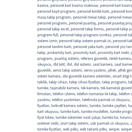
basma
,
personel kart basma makinası
,
personel kart basma 
personel kayıt programı
,
personel kimlik kartı
,
personel kon
maaş takip programı
,
personel mesai takip
,
personel mesai
personel programı
,
personel puantaj
,
personel puantaj pro
personel takip excel
,
personel takip formu
,
personel takip p
programı full
,
personel takip programı ücretsiz
,
personel ta
sistemi izmir
,
personel takip sistemi parmak izi
,
personel ta
personel tanıtım kartı
,
personel yaka kartı
,
personel yüz tan
takip
,
proksimity kart
,
proximity kart
,
proximity kart nedir
,
programı
,
puantaj sistemi
,
referans güvenlik
,
renkli kamera
okuyucu
,
rfid kilit
,
rfıd
,
rfıd sistemi
,
saat kamera
,
saat kame
guvenlik
,
servis takip sistemi
,
servis yazılımı
,
şifreli
,
şifreli gi
sistem kamera
,
site güvenlik kamera sistemleri
,
smart bilgi t
takilik
,
takip cihazı
,
takip cihazı fiyatları
,
takip programi
,
ta
turnike
,
taşınabilir kamera
,
tek kamera
,
tek kameralı güvenl
firmaları
,
telefon izleme
,
telefon numarası ile takip
,
telefon
yazılımı
,
telefon yazılımları
,
telefonda parmak izi okuyucu
,
fiyatları
,
turkcell kamera sistemi
,
turnike
,
turnike çeşitleri
,
tu
kart okuyucu
,
turnike kartı
,
turnike modelleri
,
turnike progr
fiyat listesi
,
turnike sistemleri nasıl çalışır
,
turnike tur
,
turuncu
unilever nedir
,
ürün takip sistemi
,
usb parmak izi okuyucu
,
turnike fiyatları
,
web pdks
,
web tabanlı pdks
,
winper
,
winper