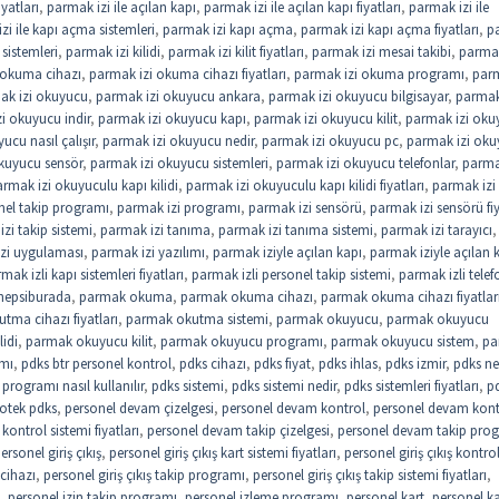
iyatları
,
parmak izi ile açılan kapı
,
parmak izi ile açılan kapı fiyatları
,
parmak izi ile
zi ile kapı açma sistemleri
,
parmak izi kapı açma
,
parmak izi kapı açma fiyatları
,
p
sistemleri
,
parmak izi kilidi
,
parmak izi kilit fiyatları
,
parmak izi mesai takibi
,
parmak
 okuma cihazı
,
parmak izi okuma cihazı fiyatları
,
parmak izi okuma programı
,
parm
ak izi okuyucu
,
parmak izi okuyucu ankara
,
parmak izi okuyucu bilgisayar
,
parmak
i okuyucu indir
,
parmak izi okuyucu kapı
,
parmak izi okuyucu kilit
,
parmak izi oku
ucu nasıl çalışır
,
parmak izi okuyucu nedir
,
parmak izi okuyucu pc
,
parmak izi ok
kuyucu sensör
,
parmak izi okuyucu sistemleri
,
parmak izi okuyucu telefonlar
,
parma
rmak izi okuyuculu kapı kilidi
,
parmak izi okuyuculu kapı kilidi fiyatları
,
parmak izi
nel takip programı
,
parmak izi programı
,
parmak izi sensörü
,
parmak izi sensörü fiy
zi takip sistemi
,
parmak izi tanıma
,
parmak izi tanıma sistemi
,
parmak izi tarayıcı
,
zi uygulaması
,
parmak izi yazılımı
,
parmak iziyle açılan kapı
,
parmak iziyle açılan 
mak izli kapı sistemleri fiyatları
,
parmak izli personel takip sistemi
,
parmak izli telef
hepsiburada
,
parmak okuma
,
parmak okuma cihazı
,
parmak okuma cihazı fiyatlar
tma cihazı fiyatları
,
parmak okutma sistemi
,
parmak okuyucu
,
parmak okuyucu
idi
,
parmak okuyucu kilit
,
parmak okuyucu programı
,
parmak okuyucu sistem
,
pa
ımı
,
pdks btr personel kontrol
,
pdks cihazı
,
pdks fiyat
,
pdks ihlas
,
pdks izmir
,
pdks ne
programı nasıl kullanılır
,
pdks sistemi
,
pdks sistemi nedir
,
pdks sistemleri fiyatları
,
p
otek pdks
,
personel devam çizelgesi
,
personel devam kontrol
,
personel devam kont
ontrol sistemi fiyatları
,
personel devam takip çizelgesi
,
personel devam takip pro
ersonel giriş çıkış
,
personel giriş çıkış kart sistemi fiyatları
,
personel giriş çıkış kontro
 cihazı
,
personel giriş çıkış takip programı
,
personel giriş çıkış takip sistemi fiyatları
,
,
personel izin takip programı
,
personel izleme programı
,
personel kart
,
personel ka