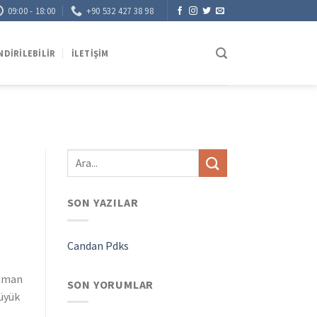
09:00 - 18:00
+90 532 427 38 98
NDIRILEBILIR
İLETIŞIM
SON YAZILAR
Candan Pdks
zaman
SON YORUMLAR
büyük