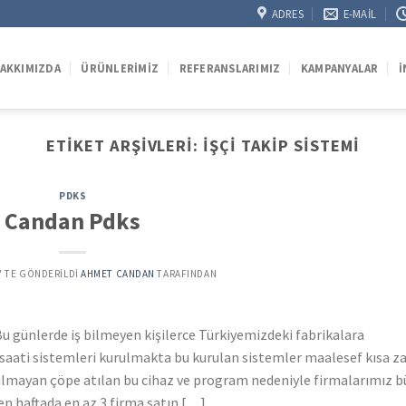
ADRES
E-MAIL
AKKIMIZDA
ÜRÜNLERIMIZ
REFERANSLARIMIZ
KAMPANYALAR
İ
ETIKET ARŞIVLERI:
IŞÇI TAKIP SISTEMI
PDKS
Candan Pdks
’' TE GÖNDERILDI
AHMET CANDAN
TARAFINDAN
u günlerde iş bilmeyen kişilerce Türkiyemizdeki fabrikalara
a saati sistemleri kurulmakta bu kurulan sistemler maalesef kısa 
nılmayan çöpe atılan bu cihaz ve program nedeniyle firmalarımız 
n haftada en az 3 firma satın […]