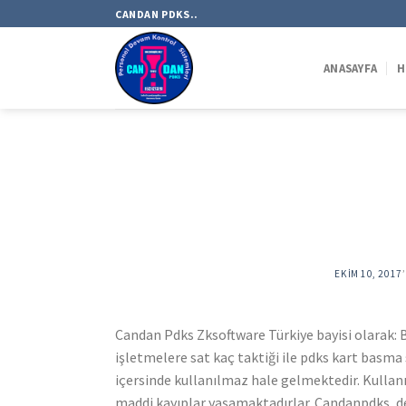
Skip
CANDAN PDKS..
to
content
ANASAYFA
H
EKIM 10, 2017
Candan Pdks Zksoftware Türkiye bayisi olarak: B
işletmelere sat kaç taktiği ile pdks kart basm
içersinde kullanılmaz hale gelmektedir. Kulla
maddi kayıplar yaşamaktadırlar. Candanpdks, de