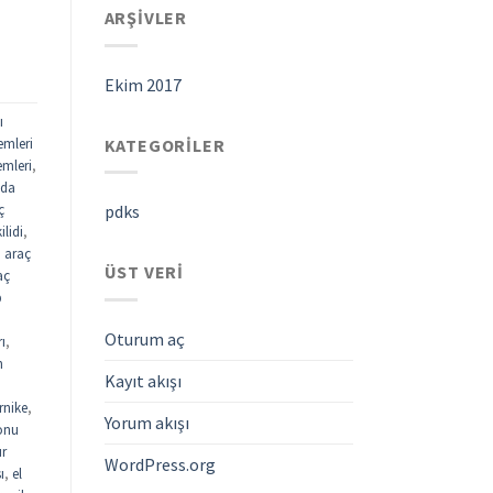
ARŞIVLER
Ekim 2017
ı
KATEGORILER
emleri
emleri
,
ada
ç
pdks
ilidi
,
,
araç
ÜST VERI
aç
p
Oturum aç
rı
,
n
Kayıt akışı
rnike
,
Yorum akışı
fonu
ur
WordPress.org
ı
,
el