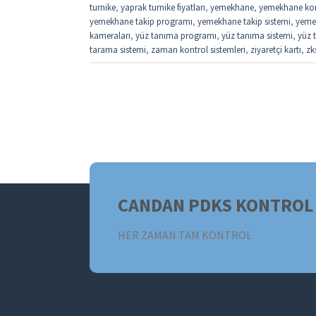
turnike
,
yaprak turnike fiyatları
,
yemekhane
,
yemekhane kon
yemekhane takip programı
,
yemekhane takip sistemi
,
yemek
kameraları
,
yüz tanıma programı
,
yüz tanıma sistemi
,
yüz t
tarama sistemi
,
zaman kontrol sistemleri
,
ziyaretçi kartı
,
zk
CANDAN PDKS KONTROL 
HER ZAMAN TAM KONTROL