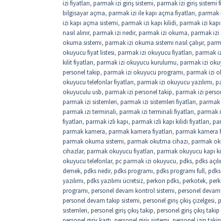
izi fiyatları
,
parmak izi giriş sistemi
,
parmak izi giriş sistemi f
bilgisayar açma
,
parmak izi ile kapı açma fiyatları
,
parmak i
izi kapı açma sistemi
,
parmak izi kapı kilidi
,
parmak izi kapı 
nasıl alınır
,
parmak izi nedir
,
parmak izi okuma
,
parmak izi
okuma sistemi
,
parmak izi okuma sistemi nasıl çalışır
,
parm
okuyucu fiyat listesi
,
parmak izi okuyucu fiyatları
,
parmak iz
kilit fiyatları
,
parmak izi okuyucu kurulumu
,
parmak izi okuy
personel takip
,
parmak izi okuyucu programı
,
parmak izi o
okuyucu telefonlar fiyatları
,
parmak izi okuyucu yazılımı
,
pa
okuyuculu usb
,
parmak izi personel takip
,
parmak izi perso
parmak izi sistemleri
,
parmak izi sistemleri fiyatları
,
parmak i
parmak izi terminali
,
parmak izi terminali fiyatları
,
parmak i
fiyatları
,
parmak izli kapı
,
parmak izli kapı kilidi fiyatları
,
par
parmak kamera
,
parmak kamera fiyatları
,
parmak kamera 
parmak okuma sistemi
,
parmak okutma cihazı
,
parmak oku
cihazlar
,
parmak okuyucu fiyatları
,
parmak okuyucu kapı kil
okuyucu telefonlar
,
pc parmak izi okuyucu
,
pdks
,
pdks açıl
demek
,
pdks nedir
,
pdks programı
,
pdks programı full
,
pdks 
yazılımı
,
pdks yazılımı ücretsiz
,
perkon pdks
,
perkotek
,
perk
programı
,
personel devam kontrol sistemi
,
personel devam k
personel devam takip sistemi
,
personel giriş çikiş çizelgesi
,
p
sistemleri
,
personel giriş çıkış takip
,
personel giriş çıkış takip
personel giriş kartı
,
personel giriş sistemi
,
personel izin takip