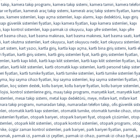
 takip
,
kamera takip programı
,
kamera takip sistemi
,
kamera tamiri
,
kamera telefo
r ve fiyatları
,
kameralı araç takip sistemi
,
kameralı araç takip sistemi fiyatları
,
kame
ası
,
kamere sistemleri
,
kapı açma sistemleri
,
kapı alarmı
,
kapı dedektörü
,
kapı giriş
kapı güvenlik sistemleri fiyatları
,
kapı kamera fiyatları
,
kapı kamera sistemleri
,
kapı
u
,
kapı kontrol sistemleri
,
kapı parmak izi okuyucu
,
kapı şifre sistemleri
,
kapı şifre
art basma cihazı
,
kart basma makinası
,
kart basma makinesi
,
kart basma saati
,
kar
i
,
kart okutma sistemleri
,
kart okuyucu
,
kart okuyucu nedir
,
kart okuyucu sistemleri
kart sistem
,
kart yazıcı
,
kartla giriş
,
kartla kapı açma
,
kartlı bina giriş sistemi
,
kartlı e
i fiyatları
,
kartlı giriş sistemi
,
kartlı giriş sistemleri fiyat
,
kartlı giriş sistemleri fiyatları
,
temleri
,
kartlı kapı kilidi
,
kartlı kapı kilit sistemleri
,
kartlı kapı kilit sistemleri fiyatları
,
ka
yatları
,
kartlı kilit sistemleri
,
kartlı otomatik kapı sistemleri
,
kartlı personel takip siste
eri fiyatları
,
kartlı turnike fiyatları
,
kartlı turnike sistemleri
,
kartlı turnike sistemleri fiya
sayma
,
kişi sayma cihazı fiyatları
,
kişi sayma sistemleri
,
kişi sayma sistemleri fiyatları
,
atları
,
koç sistem destek
,
kollu bariyer
,
kollu bariyer fiyatları
,
kollu bariyer sistemleri
,
lojisi
,
kontrol sistemlerine giriş
,
maaş takip programı
,
manyetik kart
,
manyetik kart
stemleri
,
mesai takip sistemi
,
metal kapı dedektörü
,
meye
,
mifare kart
,
mifare kart
ara takip programı
,
numaradan takip
,
numaradan telefon takip
,
ofis güvenlik sist
leri
,
otomatik kartlı kapı sistemleri
,
otomatik turnike
,
otomatik turnike cihazı
,
oto
stemleri fiyatları
,
otopark bariyeri
,
otopark bariyeri fiyat
,
otopark çözümleri
,
otop
stemleri
,
otopark kilit sistemleri
,
otopark kontrol sistemleri
,
otopark programı
,
oto
nike
,
özgür zaman kontrol sistemleri
,
park bariyeri
,
park bariyeri fiyatları
,
parmak
,
asmak
,
parmak izi
,
parmak izi çeşitleri
,
parmak izi cihazı
,
parmak izi cihazı fiyat
,
pa