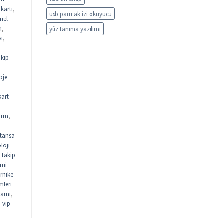
kartı
,
usb parmak izi okuyucu
nel
ı
,
yüz tanıma yazılımı
si
,
akip
oje
kart
arm
,
tansa
loji
n takip
emi
urnike
mleri
gramı
,
,
vip