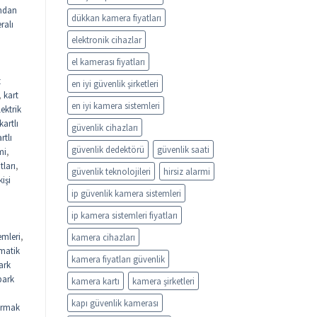
ndan
dükkan kamera fiyatları
ralı
elektronik cihazlar
el kamerası fiyatları
t
en iyi güvenlik şirketleri
,
kart
en iyi kamera sistemleri
lektrik
kartlı
güvenlik cihazları
rtlı
güvenlik dedektörü
güvenlik saati
mi
,
tları
,
güvenlik teknolojileri
hirsiz alarmi
kişi
ip güvenlik kamera sistemleri
ip kamera sistemleri fiyatları
emleri
,
kamera cihazları
matik
kamera fiyatları güvenlik
ark
park
kamera kartı
kamera şirketleri
kapı güvenlik kamerası
rmak