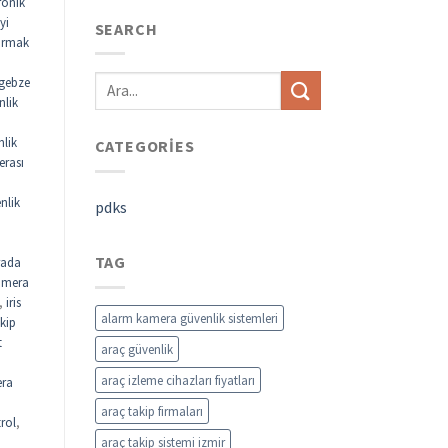
ronik
yi
SEARCH
parmak
gebze
nlik
nlik
CATEGORIES
erası
nlik
pdks
TAG
rada
kamera
,
iris
alarm kamera güvenlik sistemleri
akip
t
araç güvenlik
araç izleme cihazları fiyatları
ra
araç takip firmaları
rol
,
araç takip sistemi izmir