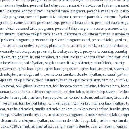
makinası fiyatları
,
personel kart okuyucu
,
personel kart okuyucu fiyatları
,
personel 
trol
,
personel kontrol sistemi
,
personel maaş programı
,
personel maaş takip
,
perso
 takip programı
,
personel parmak izi okuyucu
,
personel parmak izi okuyucu fiyatlar
gramı
,
personel sistemi
,
personel takip
,
personel takip cihazı
,
personel takip çizelge
armak izi
,
personel takip programı
,
personel takip programı access
,
personel takip
kip sistemi
,
personel takip sistemi ankara
,
personel takip sistemi fiyatları
,
personel t
kip sistemi programı
,
personel takip sistemi programı excel
,
personel takip yazılımı
,
ıma sistemi
,
pır dedektör
,
pkds
,
plaka tanıma sistemi
,
polimek
,
program telefon
,
pr
proximity kart okuyucu
,
proximity kart okuyucu fiyat
,
proxy kart
,
puantaj
,
puantaj
,
rf kart
,
rfid çözümleri
,
rfid firmaları
,
rfid fiyat
,
rfid kapı kontrol sistemi
,
rfid kart
,
rfid 
ra hepsiburada
,
safir fiyatları
,
sağlık personeli takip sistemi
,
şanlıurfa khb
,
security
riş sistemleri
,
şifreli kapı açma
,
şifreli kapı giriş sistemi
,
şifreli kapı sistemleri
,
sistem al
eknolojileri
,
smart güvenlik
,
spor salonu turnike sistemleri fiyatları
,
su saati fiyatları
,
kip saati
,
takip sistemi
,
takip sistemi fiyatları
,
takip sistemi telefon
,
tam boy turnike
,
ik sistemi
,
tekli güvenlik kamerası
,
tekli kamera sistemi
,
teknim
,
teknim alarm
,
tekno
 numarasından takip
,
telefon programlari
,
telefon takip
,
telefon takip sistemi
,
telefo
telefonla araç takip sistemi
,
tempo pdks
,
tur kontrol sistemi
,
turkcell araç takip sist
rnike cihazı
,
turnike fiyat listesi
,
turnike fiyatları
,
turnike kapı
,
turnike kapı fiyatları
,
t
amı
,
turnike sistemleri
,
turnike sistemleri ankara
,
turnike sistemleri fiyat
,
turnike siste
 takip
,
tuvalet turnike fiyatları
,
ücretsiz pdks programı
,
ücretsiz personel takip pro
usb parmak izi okuyucu fiyatları
,
üst arama dedektörü
,
üye takip sistemi
,
vip turnike
 pdks
,
x628 parmak izi
,
xray cihazı
,
yangın alarm sistemleri
,
yangın alarmı
,
yaprak