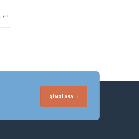
ı
,
yüz
ŞIMDI ARA