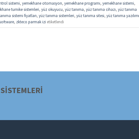
trol sistemi
,
yemekhane otomasyon
,
yemekhane programı
,
yemekhane sistemi
,
hane turnike sistemleri
,
yüz okuyucu
,
yüz tanıma
,
yüz tanıma cihazı
,
yüz tanıma
anıma sistemi fiyatları
,
yüz tanıma sistemleri
,
yüz tanıma sitesi
,
yüz tanıma yazılım
software
,
zkteco parmak izi
etiketlendi
SİSTEMLERİ