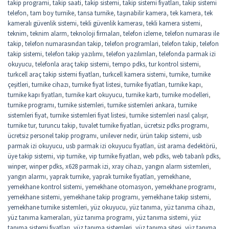
takip programi
,
takip saati
,
takip sistemi
,
takip sistemi fiyatları
,
takip sistemi
telefon
,
tam boy turnike
,
tansa turnike
,
taşınabilir kamera
,
tek kamera
,
tek
kameralı güvenlik sistemi
,
tekli güvenlik kamerası
,
tekli kamera sistemi
,
teknim
,
teknim alarm
,
teknoloji firmaları
,
telefon izleme
,
telefon numarası ile
takip
,
telefon numarasından takip
,
telefon programlari
,
telefon takip
,
telefon
takip sistemi
,
telefon takip yazılımı
,
telefon yazılımları
,
telefonda parmak izi
okuyucu
,
telefonla araç takip sistemi
,
tempo pdks
,
tur kontrol sistemi
,
turkcell araç takip sistemi fiyatları
,
turkcell kamera sistemi
,
turnike
,
turnike
çeşitleri
,
turnike cihazı
,
turnike fiyat listesi
,
turnike fiyatları
,
turnike kapı
,
turnike kapı fiyatları
,
turnike kart okuyucu
,
turnike kartı
,
turnike modelleri
,
turnike programı
,
turnike sistemleri
,
turnike sistemleri ankara
,
turnike
sistemleri fiyat
,
turnike sistemleri fiyat listesi
,
turnike sistemleri nasıl çalışır
,
turnike tur
,
turuncu takip
,
tuvalet turnike fiyatları
,
ücretsiz pdks programı
,
ücretsiz personel takip programı
,
unilever nedir
,
ürün takip sistemi
,
usb
parmak izi okuyucu
,
usb parmak izi okuyucu fiyatları
,
üst arama dedektörü
,
üye takip sistemi
,
vip turnike
,
vip turnike fiyatları
,
web pdks
,
web tabanlı pdks
,
winper
,
winper pdks
,
x628 parmak izi
,
xray cihazı
,
yangın alarm sistemleri
,
yangın alarmı
,
yaprak turnike
,
yaprak turnike fiyatları
,
yemekhane
,
yemekhane kontrol sistemi
,
yemekhane otomasyon
,
yemekhane programı
,
yemekhane sistemi
,
yemekhane takip programı
,
yemekhane takip sistemi
,
yemekhane turnike sistemleri
,
yüz okuyucu
,
yüz tanıma
,
yüz tanıma cihazı
,
yüz tanıma kameraları
,
yüz tanıma programı
,
yüz tanıma sistemi
,
yüz
tanıma sistemi fiyatları
,
yüz tanıma sistemleri
,
yüz tanıma sitesi
,
yüz tanıma