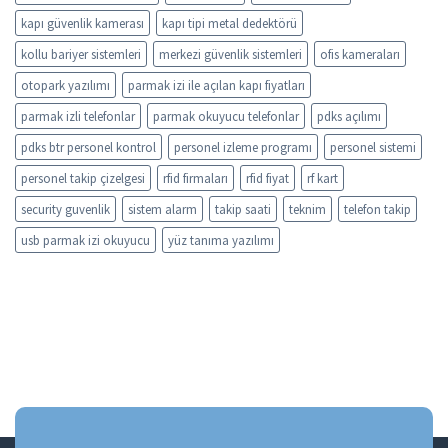
kapı güvenlik kamerası
kapı tipi metal dedektörü
kollu bariyer sistemleri
merkezi güvenlik sistemleri
ofis kameraları
otopark yazılımı
parmak izi ile açılan kapı fiyatları
parmak izli telefonlar
parmak okuyucu telefonlar
pdks açılımı
pdks btr personel kontrol
personel izleme programı
personel sistemi
personel takip çizelgesi
rfid firmaları
rfid fiyat
rf kart
security guvenlik
sistem alarm
takip saati
teknim
telefon takip
usb parmak izi okuyucu
yüz tanıma yazılımı