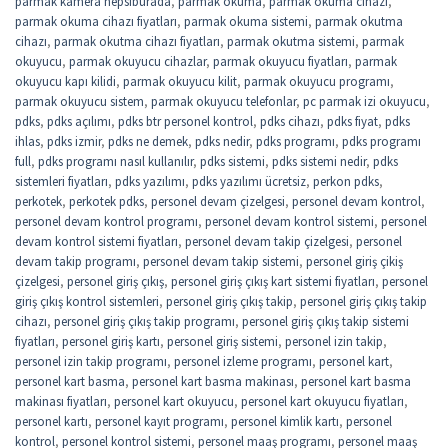
parmak kamera hepsiburada
,
parmak okuma
,
parmak okuma cihazı
,
parmak okuma cihazı fiyatları
,
parmak okuma sistemi
,
parmak okutma
cihazı
,
parmak okutma cihazı fiyatları
,
parmak okutma sistemi
,
parmak
okuyucu
,
parmak okuyucu cihazlar
,
parmak okuyucu fiyatları
,
parmak
okuyucu kapı kilidi
,
parmak okuyucu kilit
,
parmak okuyucu programı
,
parmak okuyucu sistem
,
parmak okuyucu telefonlar
,
pc parmak izi okuyucu
,
pdks
,
pdks açılımı
,
pdks btr personel kontrol
,
pdks cihazı
,
pdks fiyat
,
pdks
ihlas
,
pdks izmir
,
pdks ne demek
,
pdks nedir
,
pdks programı
,
pdks programı
full
,
pdks programı nasıl kullanılır
,
pdks sistemi
,
pdks sistemi nedir
,
pdks
sistemleri fiyatları
,
pdks yazılımı
,
pdks yazılımı ücretsiz
,
perkon pdks
,
perkotek
,
perkotek pdks
,
personel devam çizelgesi
,
personel devam kontrol
,
personel devam kontrol programı
,
personel devam kontrol sistemi
,
personel
devam kontrol sistemi fiyatları
,
personel devam takip çizelgesi
,
personel
devam takip programı
,
personel devam takip sistemi
,
personel giriş çikiş
çizelgesi
,
personel giriş çıkış
,
personel giriş çıkış kart sistemi fiyatları
,
personel
giriş çıkış kontrol sistemleri
,
personel giriş çıkış takip
,
personel giriş çıkış takip
cihazı
,
personel giriş çıkış takip programı
,
personel giriş çıkış takip sistemi
fiyatları
,
personel giriş kartı
,
personel giriş sistemi
,
personel izin takip
,
personel izin takip programı
,
personel izleme programı
,
personel kart
,
personel kart basma
,
personel kart basma makinası
,
personel kart basma
makinası fiyatları
,
personel kart okuyucu
,
personel kart okuyucu fiyatları
,
personel kartı
,
personel kayıt programı
,
personel kimlik kartı
,
personel
kontrol
,
personel kontrol sistemi
,
personel maaş programı
,
personel maaş