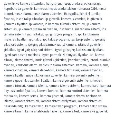
güvenlik ve kamera sistemleri
,
harici siren
,
hepsiburada araç kamerası
,
hepsiburada güvenlik kamerası
,
hepsiburada telefon numarası 0216
,
hirsiz
alarmi
,
hırsız alarm
,
hırsız alarm sistemleri
,
ihlas pdks
,
ikinci el turnike
fiyatları
,
insan takip cihazları
,
ip güvenlik kamera sistemleri
,
ip güvenlik
kamerası fiyatları
,
ip kamera
,
ip kamera güvenlik sistemleri
,
ip kamera
sistemleri
,
ip kamera sistemleri fiyatları
,
iris tanıma
,
iris tanıma sistemi
,
iris
tanıma sistemi fiyatı
,
iş takip
,
işçi giriş çıkış programı
,
işçi kart basma
makinası fiyatları
,
işçi takip
,
işçi takip programı
,
işçi takip sistemi
,
işe giriş
çıkış kart sistemi
,
işe giriş çıkış parmak izi
,
ist kamera
,
istanbul güvenlik
şirketleri
,
işyeri giriş çıkış kart sistemi
,
işyeri giriş çıkış kart sistemi fiyatları
,
işyeri kart basma makinası
,
işyeri parmak izi okuyucu fiyatları
,
izi
,
izleme
cihazı
,
izleme sistemi
,
izmir güvenlik şirketleri
,
jetonlu turnike
,
jetonlu turnike
fiyatları
,
kablosuz alarm
,
kablosuz alarm sistemleri
,
kamera
,
kamera alarm
,
kamera cihazları
,
kamera dedektörü
,
kamera firmaları
,
kamera fiyatları
,
kamera fiyatları güvenlik
,
kamera güvenlik
,
kamera güvenlik sistemleri
,
kamera güvenlik sistemleri fiyatları
,
kamera güvenlik sistemleri şirketleri
,
kamera isimleri
,
kamera izleme
,
kamera izleme sistemi
,
kamera kartı
,
kamera
kayıt sistemleri fiyatları
,
kamera kontrol
,
kamera kontrol sistemleri
,
kamera
markaları
,
kamera servisi
,
kamera şirketleri
,
kamera sistemi telefondan
izleme
,
kamera sistemleri
,
kamera sistemleri fiyatları
,
kamera sistemleri
hakkında bilgi
,
kamera takip
,
kamera takip programı
,
kamera takip sistemi
,
kamera tamiri
,
kamera telefondan izleme
,
kamera test
,
kamera ve güvenlik