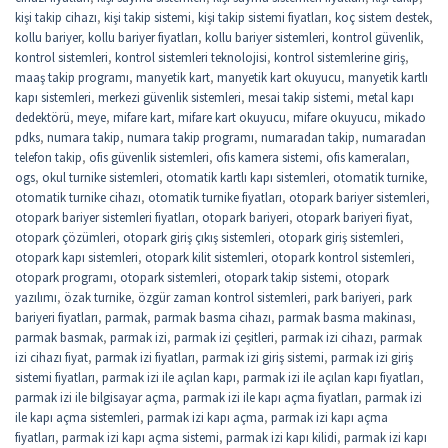
kişi takip cihazı
,
kişi takip sistemi
,
kişi takip sistemi fiyatları
,
koç sistem destek
,
kollu bariyer
,
kollu bariyer fiyatları
,
kollu bariyer sistemleri
,
kontrol güvenlik
,
kontrol sistemleri
,
kontrol sistemleri teknolojisi
,
kontrol sistemlerine giriş
,
maaş takip programı
,
manyetik kart
,
manyetik kart okuyucu
,
manyetik kartlı
kapı sistemleri
,
merkezi güvenlik sistemleri
,
mesai takip sistemi
,
metal kapı
dedektörü
,
meye
,
mifare kart
,
mifare kart okuyucu
,
mifare okuyucu
,
mikado
pdks
,
numara takip
,
numara takip programı
,
numaradan takip
,
numaradan
telefon takip
,
ofis güvenlik sistemleri
,
ofis kamera sistemi
,
ofis kameraları
,
ogs
,
okul turnike sistemleri
,
otomatik kartlı kapı sistemleri
,
otomatik turnike
,
otomatik turnike cihazı
,
otomatik turnike fiyatları
,
otopark bariyer sistemleri
,
otopark bariyer sistemleri fiyatları
,
otopark bariyeri
,
otopark bariyeri fiyat
,
otopark çözümleri
,
otopark giriş çıkış sistemleri
,
otopark giriş sistemleri
,
otopark kapı sistemleri
,
otopark kilit sistemleri
,
otopark kontrol sistemleri
,
otopark programı
,
otopark sistemleri
,
otopark takip sistemi
,
otopark
yazılımı
,
özak turnike
,
özgür zaman kontrol sistemleri
,
park bariyeri
,
park
bariyeri fiyatları
,
parmak
,
parmak basma cihazı
,
parmak basma makinası
,
parmak basmak
,
parmak izi
,
parmak izi çeşitleri
,
parmak izi cihazı
,
parmak
izi cihazı fiyat
,
parmak izi fiyatları
,
parmak izi giriş sistemi
,
parmak izi giriş
sistemi fiyatları
,
parmak izi ile açılan kapı
,
parmak izi ile açılan kapı fiyatları
,
parmak izi ile bilgisayar açma
,
parmak izi ile kapı açma fiyatları
,
parmak izi
ile kapı açma sistemleri
,
parmak izi kapı açma
,
parmak izi kapı açma
fiyatları
,
parmak izi kapı açma sistemi
,
parmak izi kapı kilidi
,
parmak izi kapı