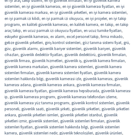
en iyi araç takip sistemi
,
en iyi güvenlik firmaları
,
en iyi güvenlik kamera
sistemleri
,
en iyi güvenlik kamerası
,
en iyi güvenlik kamerası fiyatları
,
en iyi
güvenlik kamerası markası
,
en iyi güvenlik şirketleri
,
en iyi kamera sistemleri
,
en iyi parmak izi kilidi
,
en iyi parmak izi okuyucu
,
en iyi projeler
,
en iyi takip
programı
,
en kaliteli güvenlik kamerası
,
en kaliteli kamera
,
en takip
,
en takip
araç takip
,
en ucuz parmak izi okuyucu fiyatları
,
en ucuz turnike fiyatları
,
eskişehir güvenlik kamerası
,
ev alarm
,
excel personel takip
,
firma mikado
,
gebze güvenlik şirketleri
,
giriş kontrol sistemleri
,
göz tanıma sistemi fiyat
,
grü
,
güv
,
güvenlik alarmı
,
güvenlik bariyer sistemleri
,
güvenlik bariyeri
,
güvenlik
cihazları
,
güvenlik dedektör fiyatları
,
güvenlik dedektörü
,
güvenlik firmaları
,
güvenlik firması
,
güvenlik hizmetleri
,
güvenlik iş
,
güvenlik kamera firmaları
,
güvenlik kamera markaları
,
güvenlik kamera sistemleri
,
güvenlik kamera
sistemleri firmaları
,
güvenlik kamera sistemleri fiyatları
,
güvenlik kamera
sistemleri hakkında bilgi
,
guvenlik kamerasi izle
,
güvenlik kamerası
,
güvenlik
kamerası adana
,
güvenlik kamerası ankara
,
güvenlik kamerası firmaları
,
güvenlik kamerası fiyatları
,
güvenlik kamerası hepsiburada
,
güvenlik kamerası
ip
,
güvenlik kamerası programı
,
güvenlik kamerası telefondan izleme
,
güvenlik kamerası yüz tanıma programı
,
güvenlik kontrol sistemleri
,
güvenlik
personeli
,
güvenlik saati
,
güvenlik şirketi
,
güvenlik şirketleri
,
güvenlik şirketleri
ankara
,
güvenlik şirketleri isimleri
,
güvenlik şirketleri istanbul
,
güvenlik
şirketleri izmir
,
güvenlik sistemleri
,
güvenlik sistemleri firmaları
,
güvenlik
sistemleri fiyatları
,
güvenlik sistemleri hakkında bilgi
,
güvenlik sistemleri
kamera
,
güvenlik sistemleri nedir
,
güvenlik teknolojileri
,
güvenlik ürünleri
,