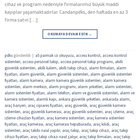
cihaz ve program nedeniyle firmalarımız büyük maddi
kayıplar yaşamaktadırlar. Candanpdks, den haftada en az 3
firma satın […]
OKUMAYA DEVAM EDIN
→
pdks
gönderildi
|
a5 parmak izi okuyucu
,
access kontrol
,
access kontrol
sistemleri
,
access personel takip
,
access personel takip programı
,
akıllı
güvenlik sistemleri
,
akıllı kalem
,
akıllı takip cihazı
,
alarm firmaları
,
alarm
fiyatları
,
alarm güvenlik
,
alarm güvenlik sistemleri
,
alarm güvenlik sistemleri
fiyatları
,
alarm kamera
,
alarm kamera güvenlik sistemleri
,
alarm kamera
sistemleri
,
alarm merkezi
,
alarm programı
,
alarm şirketleri
,
alarm sistemleri
,
alarm sistemleri fiyatları
,
alarm telefon
,
alarm ve güvenlik sistemleri
,
alarm ve
kamera sistemleri
,
alarmlı kapı
,
ankara güvenlik şirketleri
,
ankarada alarm
,
araç bariyeri
,
araç cipiares fiyatları
,
araç güvenlik
,
araç güvenlik kamera
sistemleri
,
araç güvenlik kamerası
,
araç güvenlik sistemleri
,
araç izleme
,
araç
izleme cihazları fiyatları
,
araç kamera sistemleri
,
araç kamera sistemleri
fiyatları
,
araç kamerası
,
araç kamerası hepsiburada
,
araç kilidi
,
araç
sistemleri
,
araç takibi nasıl yapılır
,
araç takip
,
araç takip cihazı
,
araç takip
cihazı fiyatları
,
araç takip cihazı nasıl çalışır
,
araç takip firmaları
,
araç takip