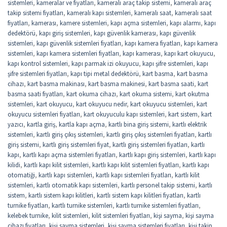
sistemleri
,
kameralar ve fiyatları
,
kameralı araç takip sistemi
,
kameralı araç
takip sistemi fiyatları
,
kameralı kapı sistemleri
,
kameralı saat
,
kameralı saat
fiyatları
,
kamerası
,
kamere sistemleri
,
kapı açma sistemleri
,
kapı alarmı
,
kapı
dedektörü
,
kapı giriş sistemleri
,
kapı güvenlik kamerası
,
kapı güvenlik
sistemleri
,
kapı güvenlik sistemleri fiyatları
,
kapı kamera fiyatları
,
kapı kamera
sistemleri
,
kapı kamera sistemleri fiyatları
,
kapı kamerası
,
kapı kart okuyucu
,
kapı kontrol sistemleri
,
kapı parmak izi okuyucu
,
kapı şifre sistemleri
,
kapı
şifre sistemleri fiyatları
,
kapı tipi metal dedektörü
,
kart basma
,
kart basma
cihazı
,
kart basma makinası
,
kart basma makinesi
,
kart basma saati
,
kart
basma saati fiyatları
,
kart okuma cihazı
,
kart okuma sistemi
,
kart okutma
sistemleri
,
kart okuyucu
,
kart okuyucu nedir
,
kart okuyucu sistemleri
,
kart
okuyucu sistemleri fiyatları
,
kart okuyuculu kapı sistemleri
,
kart sistem
,
kart
yazıcı
,
kartla giriş
,
kartla kapı açma
,
kartlı bina giriş sistemi
,
kartlı elektrik
sistemleri
,
kartlı giriş çıkış sistemleri
,
kartlı giriş çıkış sistemleri fiyatları
,
kartlı
giriş sistemi
,
kartlı giriş sistemleri fiyat
,
kartlı giriş sistemleri fiyatları
,
kartlı
kapı
,
kartlı kapı açma sistemleri fiyatları
,
kartlı kapı giriş sistemleri
,
kartlı kapı
kilidi
,
kartlı kapı kilit sistemleri
,
kartlı kapı kilit sistemleri fiyatları
,
kartlı kapı
otomatiği
,
kartlı kapı sistemleri
,
kartlı kapı sistemleri fiyatları
,
kartlı kilit
sistemleri
,
kartlı otomatik kapı sistemleri
,
kartlı personel takip sistemi
,
kartlı
sistem
,
kartlı sistem kapı kilitleri
,
kartlı sistem kapı kilitleri fiyatları
,
kartlı
turnike fiyatları
,
kartlı turnike sistemleri
,
kartlı turnike sistemleri fiyatları
,
kelebek turnike
,
kilit sistemleri
,
kilit sistemleri fiyatları
,
kişi sayma
,
kişi sayma
cihazı fiyatları
,
kişi sayma sistemleri
,
kişi sayma sistemleri fiyatları
,
kişi takip
,