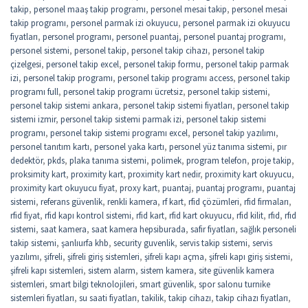
takip
,
personel maaş takip programı
,
personel mesai takip
,
personel mesai
takip programı
,
personel parmak izi okuyucu
,
personel parmak izi okuyucu
fiyatları
,
personel programı
,
personel puantaj
,
personel puantaj programı
,
personel sistemi
,
personel takip
,
personel takip cihazı
,
personel takip
çizelgesi
,
personel takip excel
,
personel takip formu
,
personel takip parmak
izi
,
personel takip programı
,
personel takip programı access
,
personel takip
programı full
,
personel takip programı ücretsiz
,
personel takip sistemi
,
personel takip sistemi ankara
,
personel takip sistemi fiyatları
,
personel takip
sistemi izmir
,
personel takip sistemi parmak izi
,
personel takip sistemi
programı
,
personel takip sistemi programı excel
,
personel takip yazılımı
,
personel tanıtım kartı
,
personel yaka kartı
,
personel yüz tanıma sistemi
,
pır
dedektör
,
pkds
,
plaka tanıma sistemi
,
polimek
,
program telefon
,
proje takip
,
proksimity kart
,
proximity kart
,
proximity kart nedir
,
proximity kart okuyucu
,
proximity kart okuyucu fiyat
,
proxy kart
,
puantaj
,
puantaj programı
,
puantaj
sistemi
,
referans güvenlik
,
renkli kamera
,
rf kart
,
rfid çözümleri
,
rfid firmaları
,
rfid fiyat
,
rfid kapı kontrol sistemi
,
rfid kart
,
rfid kart okuyucu
,
rfid kilit
,
rfıd
,
rfıd
sistemi
,
saat kamera
,
saat kamera hepsiburada
,
safir fiyatları
,
sağlık personeli
takip sistemi
,
şanlıurfa khb
,
security guvenlik
,
servis takip sistemi
,
servis
yazılımı
,
şifreli
,
şifreli giriş sistemleri
,
şifreli kapı açma
,
şifreli kapı giriş sistemi
,
şifreli kapı sistemleri
,
sistem alarm
,
sistem kamera
,
site güvenlik kamera
sistemleri
,
smart bilgi teknolojileri
,
smart güvenlik
,
spor salonu turnike
sistemleri fiyatları
,
su saati fiyatları
,
takilik
,
takip cihazı
,
takip cihazı fiyatları
,