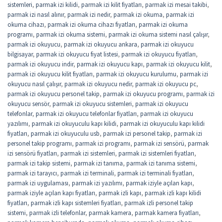
sistemleri
,
parmak izi kilidi
,
parmak izi kilit fiyatları
,
parmak izi mesai takibi
,
parmak izi nasıl alınır
,
parmak izi nedir
,
parmak izi okuma
,
parmak izi
okuma cihazı
,
parmak izi okuma cihazı fiyatları
,
parmak izi okuma
programı
,
parmak izi okuma sistemi
,
parmak izi okuma sistemi nasıl çalışır
,
parmak izi okuyucu
,
parmak izi okuyucu ankara
,
parmak izi okuyucu
bilgisayar
,
parmak izi okuyucu fiyat listesi
,
parmak izi okuyucu fiyatları
,
parmak izi okuyucu indir
,
parmak izi okuyucu kapı
,
parmak izi okuyucu kilit
,
parmak izi okuyucu kilit fiyatları
,
parmak izi okuyucu kurulumu
,
parmak izi
okuyucu nasıl çalışır
,
parmak izi okuyucu nedir
,
parmak izi okuyucu pc
,
parmak izi okuyucu personel takip
,
parmak izi okuyucu programı
,
parmak izi
okuyucu sensör
,
parmak izi okuyucu sistemleri
,
parmak izi okuyucu
telefonlar
,
parmak izi okuyucu telefonlar fiyatları
,
parmak izi okuyucu
yazılımı
,
parmak izi okuyuculu kapı kilidi
,
parmak izi okuyuculu kapı kilidi
fiyatları
,
parmak izi okuyuculu usb
,
parmak izi personel takip
,
parmak izi
personel takip programı
,
parmak izi programı
,
parmak izi sensörü
,
parmak
izi sensörü fiyatları
,
parmak izi sistemleri
,
parmak izi sistemleri fiyatları
,
parmak izi takip sistemi
,
parmak izi tanıma
,
parmak izi tanıma sistemi
,
parmak izi tarayıcı
,
parmak izi terminali
,
parmak izi terminali fiyatları
,
parmak izi uygulaması
,
parmak izi yazılımı
,
parmak iziyle açılan kapı
,
parmak iziyle açılan kapı fiyatları
,
parmak izli kapı
,
parmak izli kapı kilidi
fiyatları
,
parmak izli kapı sistemleri fiyatları
,
parmak izli personel takip
sistemi
,
parmak izli telefonlar
,
parmak kamera
,
parmak kamera fiyatları
,