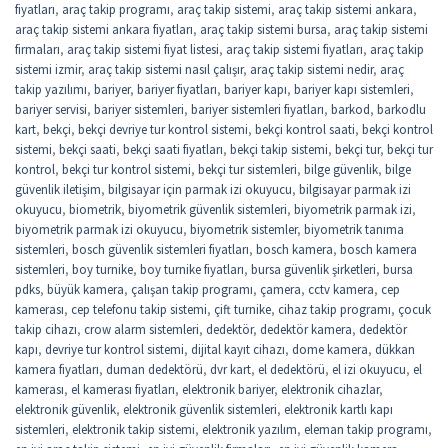
fiyatları
,
araç takip programı
,
araç takip sistemi
,
araç takip sistemi ankara
,
araç takip sistemi ankara fiyatları
,
araç takip sistemi bursa
,
araç takip sistemi
firmaları
,
araç takip sistemi fiyat listesi
,
araç takip sistemi fiyatları
,
araç takip
sistemi izmir
,
araç takip sistemi nasıl çalışır
,
araç takip sistemi nedir
,
araç
takip yazılımı
,
bariyer
,
bariyer fiyatları
,
bariyer kapı
,
bariyer kapı sistemleri
,
bariyer servisi
,
bariyer sistemleri
,
bariyer sistemleri fiyatları
,
barkod
,
barkodlu
kart
,
bekçi
,
bekçi devriye tur kontrol sistemi
,
bekçi kontrol saati
,
bekçi kontrol
sistemi
,
bekçi saati
,
bekçi saati fiyatları
,
bekçi takip sistemi
,
bekçi tur
,
bekçi tur
kontrol
,
bekçi tur kontrol sistemi
,
bekçi tur sistemleri
,
bilge güvenlik
,
bilge
güvenlik iletişim
,
bilgisayar için parmak izi okuyucu
,
bilgisayar parmak izi
okuyucu
,
biometrik
,
biyometrik güvenlik sistemleri
,
biyometrik parmak izi
,
biyometrik parmak izi okuyucu
,
biyometrik sistemler
,
biyometrik tanıma
sistemleri
,
bosch güvenlik sistemleri fiyatları
,
bosch kamera
,
bosch kamera
sistemleri
,
boy turnike
,
boy turnike fiyatları
,
bursa güvenlik şirketleri
,
bursa
pdks
,
büyük kamera
,
çalışan takip programı
,
çamera
,
cctv kamera
,
cep
kamerası
,
cep telefonu takip sistemi
,
çift turnike
,
cihaz takip programı
,
çocuk
takip cihazı
,
crow alarm sistemleri
,
dedektör
,
dedektör kamera
,
dedektör
kapı
,
devriye tur kontrol sistemi
,
dijital kayıt cihazı
,
dome kamera
,
dükkan
kamera fiyatları
,
duman dedektörü
,
dvr kart
,
el dedektörü
,
el izi okuyucu
,
el
kamerası
,
el kamerası fiyatları
,
elektronik bariyer
,
elektronik cihazlar
,
elektronik güvenlik
,
elektronik güvenlik sistemleri
,
elektronik kartlı kapı
sistemleri
,
elektronik takip sistemi
,
elektronik yazılım
,
eleman takip programı
,