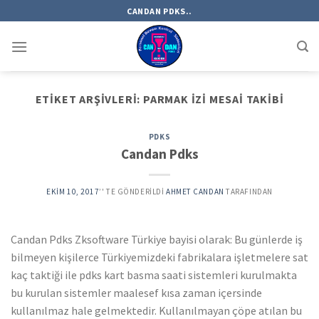
Skip
CANDAN PDKS..
to
content
ETIKET ARŞIVLERI:
PARMAK IZI MESAI TAKIBI
PDKS
Candan Pdks
EKIM 10, 2017
’' TE GÖNDERILDI
AHMET CANDAN
TARAFINDAN
Candan Pdks Zksoftware Türkiye bayisi olarak: Bu günlerde iş
bilmeyen kişilerce Türkiyemizdeki fabrikalara işletmelere sat
kaç taktiği ile pdks kart basma saati sistemleri kurulmakta
bu kurulan sistemler maalesef kısa zaman içersinde
kullanılmaz hale gelmektedir. Kullanılmayan çöpe atılan bu