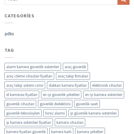
CATEGORIES
pdks
TAG
alarm kamera güvenlik sistemleri
araç güvenlik
araç izleme cihazları fiyatları
araç takip firmaları
araç takip sistemi izmir
dükkan kamera fiyatları
elektronik cihazlar
el kamerası fiyatları
en iyi güvenlik şirketleri
en iyi kamera sistemleri
güvenlik cihazları
güvenlik dedektörü
güvenlik saati
güvenlik teknolojileri
hirsiz alarmi
ip güvenlik kamera sistemleri
ip kamera sistemleri fiyatları
kamera cihazları
kamera fiyatları güvenlik
kamera kartı
kamera şirketleri