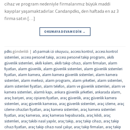
cihaz ve program nedeniyle firmalarımız büyük maddi
kayıplar yaşamaktadırlar. Candanpdks, den haftada en az 3
firma satın […]
OKUMAYA DEVAM EDIN
→
pdks
gönderildi
|
a5 parmak izi okuyucu
,
access kontrol
,
access kontrol
sistemleri
,
access personel takip
,
access personel takip programı
,
akıllı
güvenlik sistemleri
,
akıllı kalem
,
akıllı takip cihazı
,
alarm firmaları
,
alarm
fiyatları
,
alarm güvenlik
,
alarm güvenlik sistemleri
,
alarm güvenlik sistemleri
fiyatları
,
alarm kamera
,
alarm kamera güvenlik sistemleri
,
alarm kamera
sistemleri
,
alarm merkezi
,
alarm programı
,
alarm şirketleri
,
alarm sistemleri
,
alarm sistemleri fiyatları
,
alarm telefon
,
alarm ve güvenlik sistemleri
,
alarm ve
kamera sistemleri
,
alarmlı kapı
,
ankara güvenlik şirketleri
,
ankarada alarm
,
araç bariyeri
,
araç cipiares fiyatları
,
araç güvenlik
,
araç güvenlik kamera
sistemleri
,
araç güvenlik kamerası
,
araç güvenlik sistemleri
,
araç izleme
,
araç
izleme cihazları fiyatları
,
araç kamera sistemleri
,
araç kamera sistemleri
fiyatları
,
araç kamerası
,
araç kamerası hepsiburada
,
araç kilidi
,
araç
sistemleri
,
araç takibi nasıl yapılır
,
araç takip
,
araç takip cihazı
,
araç takip
cihazı fiyatları
,
araç takip cihazı nasıl çalışır
,
araç takip firmaları
,
araç takip