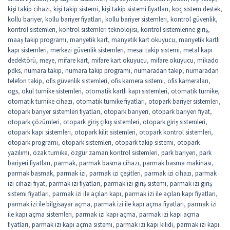
kişi takip cihazı
,
kişi takip sistemi
,
kişi takip sistemi fiyatları
,
koç sistem destek
,
kollu bariyer
,
kollu bariyer fiyatları
,
kollu bariyer sistemleri
,
kontrol güvenlik
,
kontrol sistemleri
,
kontrol sistemleri teknolojisi
,
kontrol sistemlerine giriş
,
maaş takip programı
,
manyetik kart
,
manyetik kart okuyucu
,
manyetik kartlı
kapı sistemleri
,
merkezi güvenlik sistemleri
,
mesai takip sistemi
,
metal kapı
dedektörü
,
meye
,
mifare kart
,
mifare kart okuyucu
,
mifare okuyucu
,
mikado
pdks
,
numara takip
,
numara takip programı
,
numaradan takip
,
numaradan
telefon takip
,
ofis güvenlik sistemleri
,
ofis kamera sistemi
,
ofis kameraları
,
ogs
,
okul turnike sistemleri
,
otomatik kartlı kapı sistemleri
,
otomatik turnike
,
otomatik turnike cihazı
,
otomatik turnike fiyatları
,
otopark bariyer sistemleri
,
otopark bariyer sistemleri fiyatları
,
otopark bariyeri
,
otopark bariyeri fiyat
,
otopark çözümleri
,
otopark giriş çıkış sistemleri
,
otopark giriş sistemleri
,
otopark kapı sistemleri
,
otopark kilit sistemleri
,
otopark kontrol sistemleri
,
otopark programı
,
otopark sistemleri
,
otopark takip sistemi
,
otopark
yazılımı
,
özak turnike
,
özgür zaman kontrol sistemleri
,
park bariyeri
,
park
bariyeri fiyatları
,
parmak
,
parmak basma cihazı
,
parmak basma makinası
,
parmak basmak
,
parmak izi
,
parmak izi çeşitleri
,
parmak izi cihazı
,
parmak
izi cihazı fiyat
,
parmak izi fiyatları
,
parmak izi giriş sistemi
,
parmak izi giriş
sistemi fiyatları
,
parmak izi ile açılan kapı
,
parmak izi ile açılan kapı fiyatları
,
parmak izi ile bilgisayar açma
,
parmak izi ile kapı açma fiyatları
,
parmak izi
ile kapı açma sistemleri
,
parmak izi kapı açma
,
parmak izi kapı açma
fiyatları
,
parmak izi kapı açma sistemi
,
parmak izi kapı kilidi
,
parmak izi kapı