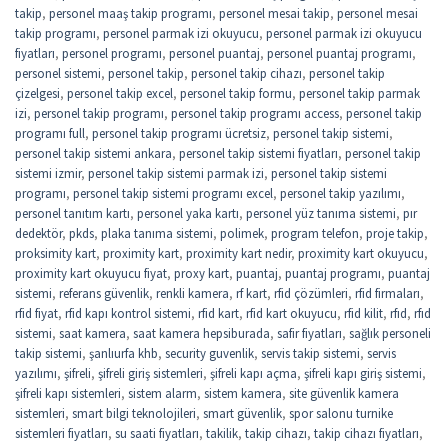
takip
,
personel maaş takip programı
,
personel mesai takip
,
personel mesai
takip programı
,
personel parmak izi okuyucu
,
personel parmak izi okuyucu
fiyatları
,
personel programı
,
personel puantaj
,
personel puantaj programı
,
personel sistemi
,
personel takip
,
personel takip cihazı
,
personel takip
çizelgesi
,
personel takip excel
,
personel takip formu
,
personel takip parmak
izi
,
personel takip programı
,
personel takip programı access
,
personel takip
programı full
,
personel takip programı ücretsiz
,
personel takip sistemi
,
personel takip sistemi ankara
,
personel takip sistemi fiyatları
,
personel takip
sistemi izmir
,
personel takip sistemi parmak izi
,
personel takip sistemi
programı
,
personel takip sistemi programı excel
,
personel takip yazılımı
,
personel tanıtım kartı
,
personel yaka kartı
,
personel yüz tanıma sistemi
,
pır
dedektör
,
pkds
,
plaka tanıma sistemi
,
polimek
,
program telefon
,
proje takip
,
proksimity kart
,
proximity kart
,
proximity kart nedir
,
proximity kart okuyucu
,
proximity kart okuyucu fiyat
,
proxy kart
,
puantaj
,
puantaj programı
,
puantaj
sistemi
,
referans güvenlik
,
renkli kamera
,
rf kart
,
rfid çözümleri
,
rfid firmaları
,
rfid fiyat
,
rfid kapı kontrol sistemi
,
rfid kart
,
rfid kart okuyucu
,
rfid kilit
,
rfıd
,
rfıd
sistemi
,
saat kamera
,
saat kamera hepsiburada
,
safir fiyatları
,
sağlık personeli
takip sistemi
,
şanlıurfa khb
,
security guvenlik
,
servis takip sistemi
,
servis
yazılımı
,
şifreli
,
şifreli giriş sistemleri
,
şifreli kapı açma
,
şifreli kapı giriş sistemi
,
şifreli kapı sistemleri
,
sistem alarm
,
sistem kamera
,
site güvenlik kamera
sistemleri
,
smart bilgi teknolojileri
,
smart güvenlik
,
spor salonu turnike
sistemleri fiyatları
,
su saati fiyatları
,
takilik
,
takip cihazı
,
takip cihazı fiyatları
,