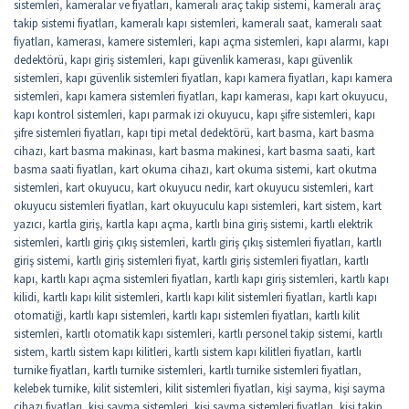
sistemleri
,
kameralar ve fiyatları
,
kameralı araç takip sistemi
,
kameralı araç
takip sistemi fiyatları
,
kameralı kapı sistemleri
,
kameralı saat
,
kameralı saat
fiyatları
,
kamerası
,
kamere sistemleri
,
kapı açma sistemleri
,
kapı alarmı
,
kapı
dedektörü
,
kapı giriş sistemleri
,
kapı güvenlik kamerası
,
kapı güvenlik
sistemleri
,
kapı güvenlik sistemleri fiyatları
,
kapı kamera fiyatları
,
kapı kamera
sistemleri
,
kapı kamera sistemleri fiyatları
,
kapı kamerası
,
kapı kart okuyucu
,
kapı kontrol sistemleri
,
kapı parmak izi okuyucu
,
kapı şifre sistemleri
,
kapı
şifre sistemleri fiyatları
,
kapı tipi metal dedektörü
,
kart basma
,
kart basma
cihazı
,
kart basma makinası
,
kart basma makinesi
,
kart basma saati
,
kart
basma saati fiyatları
,
kart okuma cihazı
,
kart okuma sistemi
,
kart okutma
sistemleri
,
kart okuyucu
,
kart okuyucu nedir
,
kart okuyucu sistemleri
,
kart
okuyucu sistemleri fiyatları
,
kart okuyuculu kapı sistemleri
,
kart sistem
,
kart
yazıcı
,
kartla giriş
,
kartla kapı açma
,
kartlı bina giriş sistemi
,
kartlı elektrik
sistemleri
,
kartlı giriş çıkış sistemleri
,
kartlı giriş çıkış sistemleri fiyatları
,
kartlı
giriş sistemi
,
kartlı giriş sistemleri fiyat
,
kartlı giriş sistemleri fiyatları
,
kartlı
kapı
,
kartlı kapı açma sistemleri fiyatları
,
kartlı kapı giriş sistemleri
,
kartlı kapı
kilidi
,
kartlı kapı kilit sistemleri
,
kartlı kapı kilit sistemleri fiyatları
,
kartlı kapı
otomatiği
,
kartlı kapı sistemleri
,
kartlı kapı sistemleri fiyatları
,
kartlı kilit
sistemleri
,
kartlı otomatik kapı sistemleri
,
kartlı personel takip sistemi
,
kartlı
sistem
,
kartlı sistem kapı kilitleri
,
kartlı sistem kapı kilitleri fiyatları
,
kartlı
turnike fiyatları
,
kartlı turnike sistemleri
,
kartlı turnike sistemleri fiyatları
,
kelebek turnike
,
kilit sistemleri
,
kilit sistemleri fiyatları
,
kişi sayma
,
kişi sayma
cihazı fiyatları
,
kişi sayma sistemleri
,
kişi sayma sistemleri fiyatları
,
kişi takip
,