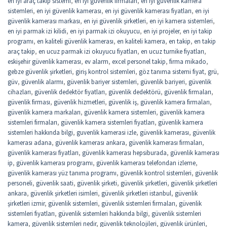
en iyi araç takip sistemi
,
en iyi güvenlik firmaları
,
en iyi güvenlik kamera
sistemleri
,
en iyi güvenlik kamerası
,
en iyi güvenlik kamerası fiyatları
,
en iyi
güvenlik kamerası markası
,
en iyi güvenlik şirketleri
,
en iyi kamera sistemleri
,
en iyi parmak izi kilidi
,
en iyi parmak izi okuyucu
,
en iyi projeler
,
en iyi takip
programı
,
en kaliteli güvenlik kamerası
,
en kaliteli kamera
,
en takip
,
en takip
araç takip
,
en ucuz parmak izi okuyucu fiyatları
,
en ucuz turnike fiyatları
,
eskişehir güvenlik kamerası
,
ev alarm
,
excel personel takip
,
firma mikado
,
gebze güvenlik şirketleri
,
giriş kontrol sistemleri
,
göz tanıma sistemi fiyat
,
grü
,
güv
,
güvenlik alarmı
,
güvenlik bariyer sistemleri
,
güvenlik bariyeri
,
güvenlik
cihazları
,
güvenlik dedektör fiyatları
,
güvenlik dedektörü
,
güvenlik firmaları
,
güvenlik firması
,
güvenlik hizmetleri
,
güvenlik iş
,
güvenlik kamera firmaları
,
güvenlik kamera markaları
,
güvenlik kamera sistemleri
,
güvenlik kamera
sistemleri firmaları
,
güvenlik kamera sistemleri fiyatları
,
güvenlik kamera
sistemleri hakkında bilgi
,
guvenlik kamerasi izle
,
güvenlik kamerası
,
güvenlik
kamerası adana
,
güvenlik kamerası ankara
,
güvenlik kamerası firmaları
,
güvenlik kamerası fiyatları
,
güvenlik kamerası hepsiburada
,
güvenlik kamerası
ip
,
güvenlik kamerası programı
,
güvenlik kamerası telefondan izleme
,
güvenlik kamerası yüz tanıma programı
,
güvenlik kontrol sistemleri
,
güvenlik
personeli
,
güvenlik saati
,
güvenlik şirketi
,
güvenlik şirketleri
,
güvenlik şirketleri
ankara
,
güvenlik şirketleri isimleri
,
güvenlik şirketleri istanbul
,
güvenlik
şirketleri izmir
,
güvenlik sistemleri
,
güvenlik sistemleri firmaları
,
güvenlik
sistemleri fiyatları
,
güvenlik sistemleri hakkında bilgi
,
güvenlik sistemleri
kamera
,
güvenlik sistemleri nedir
,
güvenlik teknolojileri
,
güvenlik ürünleri
,