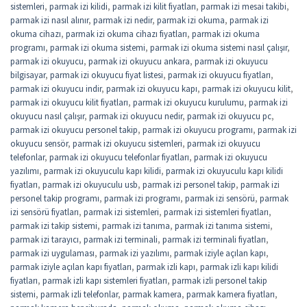
sistemleri
,
parmak izi kilidi
,
parmak izi kilit fiyatları
,
parmak izi mesai takibi
,
parmak izi nasıl alınır
,
parmak izi nedir
,
parmak izi okuma
,
parmak izi
okuma cihazı
,
parmak izi okuma cihazı fiyatları
,
parmak izi okuma
programı
,
parmak izi okuma sistemi
,
parmak izi okuma sistemi nasıl çalışır
,
parmak izi okuyucu
,
parmak izi okuyucu ankara
,
parmak izi okuyucu
bilgisayar
,
parmak izi okuyucu fiyat listesi
,
parmak izi okuyucu fiyatları
,
parmak izi okuyucu indir
,
parmak izi okuyucu kapı
,
parmak izi okuyucu kilit
,
parmak izi okuyucu kilit fiyatları
,
parmak izi okuyucu kurulumu
,
parmak izi
okuyucu nasıl çalışır
,
parmak izi okuyucu nedir
,
parmak izi okuyucu pc
,
parmak izi okuyucu personel takip
,
parmak izi okuyucu programı
,
parmak izi
okuyucu sensör
,
parmak izi okuyucu sistemleri
,
parmak izi okuyucu
telefonlar
,
parmak izi okuyucu telefonlar fiyatları
,
parmak izi okuyucu
yazılımı
,
parmak izi okuyuculu kapı kilidi
,
parmak izi okuyuculu kapı kilidi
fiyatları
,
parmak izi okuyuculu usb
,
parmak izi personel takip
,
parmak izi
personel takip programı
,
parmak izi programı
,
parmak izi sensörü
,
parmak
izi sensörü fiyatları
,
parmak izi sistemleri
,
parmak izi sistemleri fiyatları
,
parmak izi takip sistemi
,
parmak izi tanıma
,
parmak izi tanıma sistemi
,
parmak izi tarayıcı
,
parmak izi terminali
,
parmak izi terminali fiyatları
,
parmak izi uygulaması
,
parmak izi yazılımı
,
parmak iziyle açılan kapı
,
parmak iziyle açılan kapı fiyatları
,
parmak izli kapı
,
parmak izli kapı kilidi
fiyatları
,
parmak izli kapı sistemleri fiyatları
,
parmak izli personel takip
sistemi
,
parmak izli telefonlar
,
parmak kamera
,
parmak kamera fiyatları
,