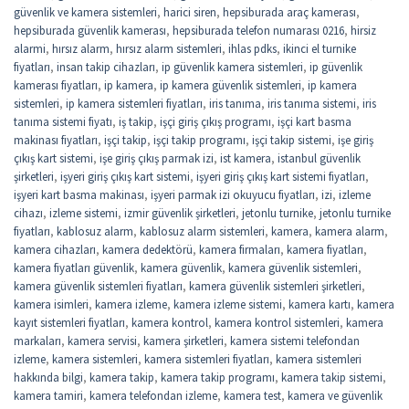
güvenlik ve kamera sistemleri
,
harici siren
,
hepsiburada araç kamerası
,
hepsiburada güvenlik kamerası
,
hepsiburada telefon numarası 0216
,
hirsiz
alarmi
,
hırsız alarm
,
hırsız alarm sistemleri
,
ihlas pdks
,
ikinci el turnike
fiyatları
,
insan takip cihazları
,
ip güvenlik kamera sistemleri
,
ip güvenlik
kamerası fiyatları
,
ip kamera
,
ip kamera güvenlik sistemleri
,
ip kamera
sistemleri
,
ip kamera sistemleri fiyatları
,
iris tanıma
,
iris tanıma sistemi
,
iris
tanıma sistemi fiyatı
,
iş takip
,
işçi giriş çıkış programı
,
işçi kart basma
makinası fiyatları
,
işçi takip
,
işçi takip programı
,
işçi takip sistemi
,
işe giriş
çıkış kart sistemi
,
işe giriş çıkış parmak izi
,
ist kamera
,
istanbul güvenlik
şirketleri
,
işyeri giriş çıkış kart sistemi
,
işyeri giriş çıkış kart sistemi fiyatları
,
işyeri kart basma makinası
,
işyeri parmak izi okuyucu fiyatları
,
izi
,
izleme
cihazı
,
izleme sistemi
,
izmir güvenlik şirketleri
,
jetonlu turnike
,
jetonlu turnike
fiyatları
,
kablosuz alarm
,
kablosuz alarm sistemleri
,
kamera
,
kamera alarm
,
kamera cihazları
,
kamera dedektörü
,
kamera firmaları
,
kamera fiyatları
,
kamera fiyatları güvenlik
,
kamera güvenlik
,
kamera güvenlik sistemleri
,
kamera güvenlik sistemleri fiyatları
,
kamera güvenlik sistemleri şirketleri
,
kamera isimleri
,
kamera izleme
,
kamera izleme sistemi
,
kamera kartı
,
kamera
kayıt sistemleri fiyatları
,
kamera kontrol
,
kamera kontrol sistemleri
,
kamera
markaları
,
kamera servisi
,
kamera şirketleri
,
kamera sistemi telefondan
izleme
,
kamera sistemleri
,
kamera sistemleri fiyatları
,
kamera sistemleri
hakkında bilgi
,
kamera takip
,
kamera takip programı
,
kamera takip sistemi
,
kamera tamiri
,
kamera telefondan izleme
,
kamera test
,
kamera ve güvenlik