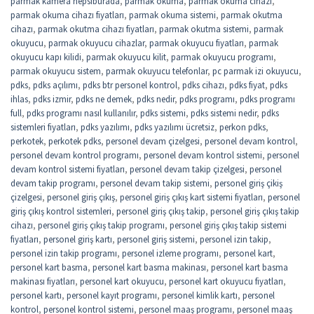
parmak kamera hepsiburada
,
parmak okuma
,
parmak okuma cihazı
,
parmak okuma cihazı fiyatları
,
parmak okuma sistemi
,
parmak okutma
cihazı
,
parmak okutma cihazı fiyatları
,
parmak okutma sistemi
,
parmak
okuyucu
,
parmak okuyucu cihazlar
,
parmak okuyucu fiyatları
,
parmak
okuyucu kapı kilidi
,
parmak okuyucu kilit
,
parmak okuyucu programı
,
parmak okuyucu sistem
,
parmak okuyucu telefonlar
,
pc parmak izi okuyucu
,
pdks
,
pdks açılımı
,
pdks btr personel kontrol
,
pdks cihazı
,
pdks fiyat
,
pdks
ihlas
,
pdks izmir
,
pdks ne demek
,
pdks nedir
,
pdks programı
,
pdks programı
full
,
pdks programı nasıl kullanılır
,
pdks sistemi
,
pdks sistemi nedir
,
pdks
sistemleri fiyatları
,
pdks yazılımı
,
pdks yazılımı ücretsiz
,
perkon pdks
,
perkotek
,
perkotek pdks
,
personel devam çizelgesi
,
personel devam kontrol
,
personel devam kontrol programı
,
personel devam kontrol sistemi
,
personel
devam kontrol sistemi fiyatları
,
personel devam takip çizelgesi
,
personel
devam takip programı
,
personel devam takip sistemi
,
personel giriş çikiş
çizelgesi
,
personel giriş çıkış
,
personel giriş çıkış kart sistemi fiyatları
,
personel
giriş çıkış kontrol sistemleri
,
personel giriş çıkış takip
,
personel giriş çıkış takip
cihazı
,
personel giriş çıkış takip programı
,
personel giriş çıkış takip sistemi
fiyatları
,
personel giriş kartı
,
personel giriş sistemi
,
personel izin takip
,
personel izin takip programı
,
personel izleme programı
,
personel kart
,
personel kart basma
,
personel kart basma makinası
,
personel kart basma
makinası fiyatları
,
personel kart okuyucu
,
personel kart okuyucu fiyatları
,
personel kartı
,
personel kayıt programı
,
personel kimlik kartı
,
personel
kontrol
,
personel kontrol sistemi
,
personel maaş programı
,
personel maaş