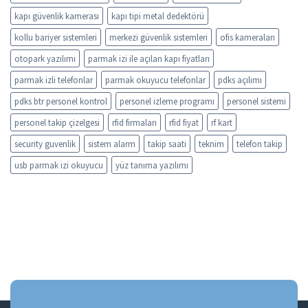
kapı güvenlik kamerası
kapı tipi metal dedektörü
kollu bariyer sistemleri
merkezi güvenlik sistemleri
ofis kameraları
otopark yazılımı
parmak izi ile açılan kapı fiyatları
parmak izli telefonlar
parmak okuyucu telefonlar
pdks açılımı
pdks btr personel kontrol
personel izleme programı
personel sistemi
personel takip çizelgesi
rfid firmaları
rfid fiyat
rf kart
security guvenlik
sistem alarm
takip saati
teknim
telefon takip
usb parmak izi okuyucu
yüz tanıma yazılımı