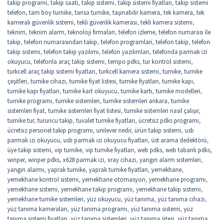
takip programi
,
takip saati
,
takip sistemi
,
takip sistemi fiyatları
,
takip sistemi
telefon
,
tam boy turnike
,
tansa turnike
,
taşınabilir kamera
,
tek kamera
,
tek
kameralı güvenlik sistemi
,
tekli güvenlik kamerası
,
tekli kamera sistemi
,
teknim
,
teknim alarm
,
teknoloji firmaları
,
telefon izleme
,
telefon numarası ile
takip
,
telefon numarasından takip
,
telefon programlari
,
telefon takip
,
telefon
takip sistemi
,
telefon takip yazılımı
,
telefon yazılımları
,
telefonda parmak izi
okuyucu
,
telefonla araç takip sistemi
,
tempo pdks
,
tur kontrol sistemi
,
turkcell araç takip sistemi fiyatları
,
turkcell kamera sistemi
,
turnike
,
turnike
çeşitleri
,
turnike cihazı
,
turnike fiyat listesi
,
turnike fiyatları
,
turnike kapı
,
turnike kapı fiyatları
,
turnike kart okuyucu
,
turnike kartı
,
turnike modelleri
,
turnike programı
,
turnike sistemleri
,
turnike sistemleri ankara
,
turnike
sistemleri fiyat
,
turnike sistemleri fiyat listesi
,
turnike sistemleri nasıl çalışır
,
turnike tur
,
turuncu takip
,
tuvalet turnike fiyatları
,
ücretsiz pdks programı
,
ücretsiz personel takip programı
,
unilever nedir
,
ürün takip sistemi
,
usb
parmak izi okuyucu
,
usb parmak izi okuyucu fiyatları
,
üst arama dedektörü
,
üye takip sistemi
,
vip turnike
,
vip turnike fiyatları
,
web pdks
,
web tabanlı pdks
,
winper
,
winper pdks
,
x628 parmak izi
,
xray cihazı
,
yangın alarm sistemleri
,
yangın alarmı
,
yaprak turnike
,
yaprak turnike fiyatları
,
yemekhane
,
yemekhane kontrol sistemi
,
yemekhane otomasyon
,
yemekhane programı
,
yemekhane sistemi
,
yemekhane takip programı
,
yemekhane takip sistemi
,
yemekhane turnike sistemleri
,
yüz okuyucu
,
yüz tanıma
,
yüz tanıma cihazı
,
yüz tanıma kameraları
,
yüz tanıma programı
,
yüz tanıma sistemi
,
yüz
tanıma sistemi fiyatları
,
yüz tanıma sistemleri
,
yüz tanıma sitesi
,
yüz tanıma