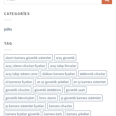
CATEGORIES
pdks
TAG
alarm kamera güvenlik sistemleri
araç güvenlik
araç izleme cihazları fiyatları
araç takip firmaları
araç takip sistemi izmir
dükkan kamera fiyatları
elektronik cihazlar
el kamerası fiyatları
en iyi güvenlik şirketleri
en iyi kamera sistemleri
güvenlik cihazları
güvenlik dedektörü
güvenlik saati
güvenlik teknolojileri
hirsiz alarmi
ip güvenlik kamera sistemleri
ip kamera sistemleri fiyatları
kamera cihazları
kamera fiyatları güvenlik
kamera kartı
kamera şirketleri