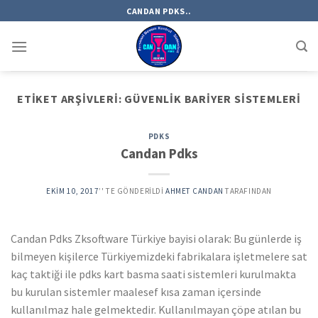
Skip
CANDAN PDKS..
to
content
ETIKET ARŞIVLERI:
GÜVENLIK BARIYER SISTEMLERI
PDKS
Candan Pdks
EKIM 10, 2017
’' TE GÖNDERILDI
AHMET CANDAN
TARAFINDAN
Candan Pdks Zksoftware Türkiye bayisi olarak: Bu günlerde iş
bilmeyen kişilerce Türkiyemizdeki fabrikalara işletmelere sat
kaç taktiği ile pdks kart basma saati sistemleri kurulmakta
bu kurulan sistemler maalesef kısa zaman içersinde
kullanılmaz hale gelmektedir. Kullanılmayan çöpe atılan bu