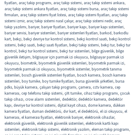
fiyatları
,
araç takip programı
,
araç takip sistemi
,
araç takip sistemi ankara
,
araç takip sistemi ankara fiyatları
,
araç takip sistemi bursa
,
araç takip sistemi
firmaları
,
araç takip sistemi fiyat listesi
,
araç takip sistemi fiyatları
,
araç takip
sistemi izmir
,
araç takip sistemi nasıl çalışır
,
araç takip sistemi nedir
,
araç
takip yazılımı
,
bariyer
,
bariyer fiyatları
,
bariyer kapı
,
bariyer kapı sistemleri
,
bariyer servisi
,
bariyer sistemleri
,
bariyer sistemleri fiyatları
,
barkod
,
barkodlu
kart
,
bekçi
,
bekçi devriye tur kontrol sistemi
,
bekçi kontrol saati
,
bekçi kontrol
sistemi
,
bekçi saati
,
bekçi saati fiyatları
,
bekçi takip sistemi
,
bekçi tur
,
bekçi tur
kontrol
,
bekçi tur kontrol sistemi
,
bekçi tur sistemleri
,
bilge güvenlik
,
bilge
güvenlik iletişim
,
bilgisayar için parmak izi okuyucu
,
bilgisayar parmak izi
okuyucu
,
biometrik
,
biyometrik güvenlik sistemleri
,
biyometrik parmak izi
,
biyometrik parmak izi okuyucu
,
biyometrik sistemler
,
biyometrik tanıma
sistemleri
,
bosch güvenlik sistemleri fiyatları
,
bosch kamera
,
bosch kamera
sistemleri
,
boy turnike
,
boy turnike fiyatları
,
bursa güvenlik şirketleri
,
bursa
pdks
,
büyük kamera
,
çalışan takip programı
,
çamera
,
cctv kamera
,
cep
kamerası
,
cep telefonu takip sistemi
,
çift turnike
,
cihaz takip programı
,
çocuk
takip cihazı
,
crow alarm sistemleri
,
dedektör
,
dedektör kamera
,
dedektör
kapı
,
devriye tur kontrol sistemi
,
dijital kayıt cihazı
,
dome kamera
,
dükkan
kamera fiyatları
,
duman dedektörü
,
dvr kart
,
el dedektörü
,
el izi okuyucu
,
el
kamerası
,
el kamerası fiyatları
,
elektronik bariyer
,
elektronik cihazlar
,
elektronik güvenlik
,
elektronik güvenlik sistemleri
,
elektronik kartlı kapı
sistemleri
,
elektronik takip sistemi
,
elektronik yazılım
,
eleman takip programı
,