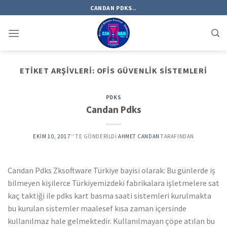
Skip
CANDAN PDKS..
to
content
ETIKET ARŞIVLERI:
OFIS GÜVENLIK SISTEMLERI
PDKS
Candan Pdks
EKIM 10, 2017
’' TE GÖNDERILDI
AHMET CANDAN
TARAFINDAN
Candan Pdks Zksoftware Türkiye bayisi olarak: Bu günlerde iş
bilmeyen kişilerce Türkiyemizdeki fabrikalara işletmelere sat
kaç taktiği ile pdks kart basma saati sistemleri kurulmakta
bu kurulan sistemler maalesef kısa zaman içersinde
kullanılmaz hale gelmektedir. Kullanılmayan çöpe atılan bu