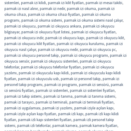
sistemleri
,
parmak izi kilidi
,
parmak izi kilit fiyatları
,
parmak izi mesai takibi
,
parmak izi nasıl alınır
,
parmak izi nedir
,
parmak izi okuma
,
parmak izi
okuma cihazı
,
parmak izi okuma cihazı fiyatları
,
parmak izi okuma
programı
,
parmak izi okuma sistemi
,
parmak izi okuma sistemi nasıl çalışır
,
parmak izi okuyucu
,
parmak izi okuyucu ankara
,
parmak izi okuyucu
bilgisayar
,
parmak izi okuyucu fiyat listesi
,
parmak izi okuyucu fiyatları
,
parmak izi okuyucu indir
,
parmak izi okuyucu kapı
,
parmak izi okuyucu kilit
,
parmak izi okuyucu kilit fiyatları
,
parmak izi okuyucu kurulumu
,
parmak izi
okuyucu nasıl çalışır
,
parmak izi okuyucu nedir
,
parmak izi okuyucu pc
,
parmak izi okuyucu personel takip
,
parmak izi okuyucu programı
,
parmak izi
okuyucu sensör
,
parmak izi okuyucu sistemleri
,
parmak izi okuyucu
telefonlar
,
parmak izi okuyucu telefonlar fiyatları
,
parmak izi okuyucu
yazılımı
,
parmak izi okuyuculu kapı kilidi
,
parmak izi okuyuculu kapı kilidi
fiyatları
,
parmak izi okuyuculu usb
,
parmak izi personel takip
,
parmak izi
personel takip programı
,
parmak izi programı
,
parmak izi sensörü
,
parmak
izi sensörü fiyatları
,
parmak izi sistemleri
,
parmak izi sistemleri fiyatları
,
parmak izi takip sistemi
,
parmak izi tanıma
,
parmak izi tanıma sistemi
,
parmak izi tarayıcı
,
parmak izi terminali
,
parmak izi terminali fiyatları
,
parmak izi uygulaması
,
parmak izi yazılımı
,
parmak iziyle açılan kapı
,
parmak iziyle açılan kapı fiyatları
,
parmak izli kapı
,
parmak izli kapı kilidi
fiyatları
,
parmak izli kapı sistemleri fiyatları
,
parmak izli personel takip
sistemi
,
parmak izli telefonlar
,
parmak kamera
,
parmak kamera fiyatları
,