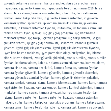
güvenlik ve kamera sistemleri
,
harici siren
,
hepsiburada araç kamerası
,
hepsiburada güvenlik kamerası
,
hepsiburada telefon numarası 0216
,
hirsiz
alarmi
,
hırsız alarm
,
hırsız alarm sistemleri
,
ihlas pdks
,
ikinci el turnike
fiyatları
,
insan takip cihazları
,
ip güvenlik kamera sistemleri
,
ip güvenlik
kamerası fiyatları
,
ip kamera
,
ip kamera güvenlik sistemleri
,
ip kamera
sistemleri
,
ip kamera sistemleri fiyatları
,
iris tanıma
,
iris tanıma sistemi
,
iris
tanıma sistemi fiyatı
,
iş takip
,
işçi giriş çıkış programı
,
işçi kart basma
makinası fiyatları
,
işçi takip
,
işçi takip programı
,
işçi takip sistemi
,
işe giriş
çıkış kart sistemi
,
işe giriş çıkış parmak izi
,
ist kamera
,
istanbul güvenlik
şirketleri
,
işyeri giriş çıkış kart sistemi
,
işyeri giriş çıkış kart sistemi fiyatları
,
işyeri kart basma makinası
,
işyeri parmak izi okuyucu fiyatları
,
izi
,
izleme
cihazı
,
izleme sistemi
,
izmir güvenlik şirketleri
,
jetonlu turnike
,
jetonlu turnike
fiyatları
,
kablosuz alarm
,
kablosuz alarm sistemleri
,
kamera
,
kamera alarm
,
kamera cihazları
,
kamera dedektörü
,
kamera firmaları
,
kamera fiyatları
,
kamera fiyatları güvenlik
,
kamera güvenlik
,
kamera güvenlik sistemleri
,
kamera güvenlik sistemleri fiyatları
,
kamera güvenlik sistemleri şirketleri
,
kamera isimleri
,
kamera izleme
,
kamera izleme sistemi
,
kamera kartı
,
kamera
kayıt sistemleri fiyatları
,
kamera kontrol
,
kamera kontrol sistemleri
,
kamera
markaları
,
kamera servisi
,
kamera şirketleri
,
kamera sistemi telefondan
izleme
,
kamera sistemleri
,
kamera sistemleri fiyatları
,
kamera sistemleri
hakkında bilgi
,
kamera takip
,
kamera takip programı
,
kamera takip sistemi
,
kamera tamiri
,
kamera telefondan izleme
,
kamera test
,
kamera ve güvenlik