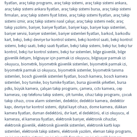
fiyatları
,
araç takip programı
,
araç takip sistemi
,
araç takip sistemi ankara
,
araç takip sistemi ankara fiyatları
,
araç takip sistemi bursa
,
araç takip sistemi
firmaları
,
araç takip sistemi fiyat listesi
,
araç takip sistemi fiyatları
,
araç takip
sistemi izmir
,
araç takip sistemi nasıl çalışır
,
araç takip sistemi nedir
,
araç
takip yazılımı
,
bariyer
,
bariyer fiyatları
,
bariyer kapı
,
bariyer kapı sistemleri
,
bariyer servisi
,
bariyer sistemleri
,
bariyer sistemleri fiyatları
,
barkod
,
barkodlu
kart
,
bekçi
,
bekçi devriye tur kontrol sistemi
,
bekçi kontrol saati
,
bekçi kontrol
sistemi
,
bekçi saati
,
bekçi saati fiyatları
,
bekçi takip sistemi
,
bekçi tur
,
bekçi tur
kontrol
,
bekçi tur kontrol sistemi
,
bekçi tur sistemleri
,
bilge güvenlik
,
bilge
güvenlik iletişim
,
bilgisayar için parmak izi okuyucu
,
bilgisayar parmak izi
okuyucu
,
biometrik
,
biyometrik güvenlik sistemleri
,
biyometrik parmak izi
,
biyometrik parmak izi okuyucu
,
biyometrik sistemler
,
biyometrik tanıma
sistemleri
,
bosch güvenlik sistemleri fiyatları
,
bosch kamera
,
bosch kamera
sistemleri
,
boy turnike
,
boy turnike fiyatları
,
bursa güvenlik şirketleri
,
bursa
pdks
,
büyük kamera
,
çalışan takip programı
,
çamera
,
cctv kamera
,
cep
kamerası
,
cep telefonu takip sistemi
,
çift turnike
,
cihaz takip programı
,
çocuk
takip cihazı
,
crow alarm sistemleri
,
dedektör
,
dedektör kamera
,
dedektör
kapı
,
devriye tur kontrol sistemi
,
dijital kayıt cihazı
,
dome kamera
,
dükkan
kamera fiyatları
,
duman dedektörü
,
dvr kart
,
el dedektörü
,
el izi okuyucu
,
el
kamerası
,
el kamerası fiyatları
,
elektronik bariyer
,
elektronik cihazlar
,
elektronik güvenlik
,
elektronik güvenlik sistemleri
,
elektronik kartlı kapı
sistemleri
,
elektronik takip sistemi
,
elektronik yazılım
,
eleman takip programı
,