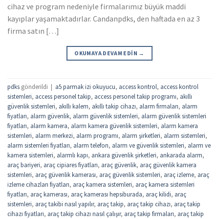
cihaz ve program nedeniyle firmalarımız büyük maddi
kayıplar yaşamaktadırlar. Candanpdks, den haftada en az 3
firma satın […]
OKUMAYA DEVAM EDIN
→
pdks
gönderildi
|
a5 parmak izi okuyucu
,
access kontrol
,
access kontrol
sistemleri
,
access personel takip
,
access personel takip programı
,
akıllı
güvenlik sistemleri
,
akıllı kalem
,
akıllı takip cihazı
,
alarm firmaları
,
alarm
fiyatları
,
alarm güvenlik
,
alarm güvenlik sistemleri
,
alarm güvenlik sistemleri
fiyatları
,
alarm kamera
,
alarm kamera güvenlik sistemleri
,
alarm kamera
sistemleri
,
alarm merkezi
,
alarm programı
,
alarm şirketleri
,
alarm sistemleri
,
alarm sistemleri fiyatları
,
alarm telefon
,
alarm ve güvenlik sistemleri
,
alarm ve
kamera sistemleri
,
alarmlı kapı
,
ankara güvenlik şirketleri
,
ankarada alarm
,
araç bariyeri
,
araç cipiares fiyatları
,
araç güvenlik
,
araç güvenlik kamera
sistemleri
,
araç güvenlik kamerası
,
araç güvenlik sistemleri
,
araç izleme
,
araç
izleme cihazları fiyatları
,
araç kamera sistemleri
,
araç kamera sistemleri
fiyatları
,
araç kamerası
,
araç kamerası hepsiburada
,
araç kilidi
,
araç
sistemleri
,
araç takibi nasıl yapılır
,
araç takip
,
araç takip cihazı
,
araç takip
cihazı fiyatları
,
araç takip cihazı nasıl çalışır
,
araç takip firmaları
,
araç takip