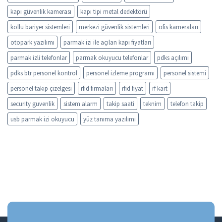
kapı güvenlik kamerası
kapı tipi metal dedektörü
kollu bariyer sistemleri
merkezi güvenlik sistemleri
ofis kameraları
otopark yazılımı
parmak izi ile açılan kapı fiyatları
parmak izli telefonlar
parmak okuyucu telefonlar
pdks açılımı
pdks btr personel kontrol
personel izleme programı
personel sistemi
personel takip çizelgesi
rfid firmaları
rfid fiyat
rf kart
security guvenlik
sistem alarm
takip saati
teknim
telefon takip
usb parmak izi okuyucu
yüz tanıma yazılımı