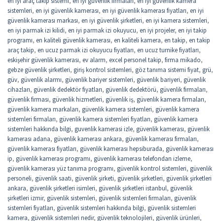
en iyi araç takip sistemi
,
en iyi güvenlik firmaları
,
en iyi güvenlik kamera
sistemleri
,
en iyi güvenlik kamerası
,
en iyi güvenlik kamerası fiyatları
,
en iyi
güvenlik kamerası markası
,
en iyi güvenlik şirketleri
,
en iyi kamera sistemleri
,
en iyi parmak izi kilidi
,
en iyi parmak izi okuyucu
,
en iyi projeler
,
en iyi takip
programı
,
en kaliteli güvenlik kamerası
,
en kaliteli kamera
,
en takip
,
en takip
araç takip
,
en ucuz parmak izi okuyucu fiyatları
,
en ucuz turnike fiyatları
,
eskişehir güvenlik kamerası
,
ev alarm
,
excel personel takip
,
firma mikado
,
gebze güvenlik şirketleri
,
giriş kontrol sistemleri
,
göz tanıma sistemi fiyat
,
grü
,
güv
,
güvenlik alarmı
,
güvenlik bariyer sistemleri
,
güvenlik bariyeri
,
güvenlik
cihazları
,
güvenlik dedektör fiyatları
,
güvenlik dedektörü
,
güvenlik firmaları
,
güvenlik firması
,
güvenlik hizmetleri
,
güvenlik iş
,
güvenlik kamera firmaları
,
güvenlik kamera markaları
,
güvenlik kamera sistemleri
,
güvenlik kamera
sistemleri firmaları
,
güvenlik kamera sistemleri fiyatları
,
güvenlik kamera
sistemleri hakkında bilgi
,
guvenlik kamerasi izle
,
güvenlik kamerası
,
güvenlik
kamerası adana
,
güvenlik kamerası ankara
,
güvenlik kamerası firmaları
,
güvenlik kamerası fiyatları
,
güvenlik kamerası hepsiburada
,
güvenlik kamerası
ip
,
güvenlik kamerası programı
,
güvenlik kamerası telefondan izleme
,
güvenlik kamerası yüz tanıma programı
,
güvenlik kontrol sistemleri
,
güvenlik
personeli
,
güvenlik saati
,
güvenlik şirketi
,
güvenlik şirketleri
,
güvenlik şirketleri
ankara
,
güvenlik şirketleri isimleri
,
güvenlik şirketleri istanbul
,
güvenlik
şirketleri izmir
,
güvenlik sistemleri
,
güvenlik sistemleri firmaları
,
güvenlik
sistemleri fiyatları
,
güvenlik sistemleri hakkında bilgi
,
güvenlik sistemleri
kamera
,
güvenlik sistemleri nedir
,
güvenlik teknolojileri
,
güvenlik ürünleri
,