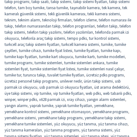
takip programi
,
takip saati
,
takip sistemi
,
takip sistemi fiyatları
,
takip sistemi
telefon
,
tam boy turnike
,
tansa turnike
,
taşınabilir kamera
,
tek kamera
,
tek
kameralı güvenlik sistemi
,
tekli güvenlik kamerası
,
tekli kamera sistemi
,
teknim
,
teknim alarm
,
teknoloji firmaları
,
telefon izleme
,
telefon numarası ile
takip
,
telefon numarasından takip
,
telefon programlari
,
telefon takip
,
telefon
takip sistemi
,
telefon takip yazılımı
,
telefon yazılımları
,
telefonda parmak izi
okuyucu
,
telefonla araç takip sistemi
,
tempo pdks
,
tur kontrol sistemi
,
turkcell araç takip sistemi fiyatları
,
turkcell kamera sistemi
,
turnike
,
turnike
çeşitleri
,
turnike cihazı
,
turnike fiyat listesi
,
turnike fiyatları
,
turnike kapı
,
turnike kapı fiyatları
,
turnike kart okuyucu
,
turnike kartı
,
turnike modelleri
,
turnike programı
,
turnike sistemleri
,
turnike sistemleri ankara
,
turnike
sistemleri fiyat
,
turnike sistemleri fiyat listesi
,
turnike sistemleri nasıl çalışır
,
turnike tur
,
turuncu takip
,
tuvalet turnike fiyatları
,
ücretsiz pdks programı
,
ücretsiz personel takip programı
,
unilever nedir
,
ürün takip sistemi
,
usb
parmak izi okuyucu
,
usb parmak izi okuyucu fiyatları
,
üst arama dedektörü
,
üye takip sistemi
,
vip turnike
,
vip turnike fiyatları
,
web pdks
,
web tabanlı pdks
,
winper
,
winper pdks
,
x628 parmak izi
,
xray cihazı
,
yangın alarm sistemleri
,
yangın alarmı
,
yaprak turnike
,
yaprak turnike fiyatları
,
yemekhane
,
yemekhane kontrol sistemi
,
yemekhane otomasyon
,
yemekhane programı
,
yemekhane sistemi
,
yemekhane takip programı
,
yemekhane takip sistemi
,
yemekhane turnike sistemleri
,
yüz okuyucu
,
yüz tanıma
,
yüz tanıma cihazı
,
yüz tanıma kameraları
,
yüz tanıma programı
,
yüz tanıma sistemi
,
yüz
tanıma sistemi fiyatları
,
yüz tanıma sistemleri
,
yüz tanıma sitesi
,
yüz tanıma