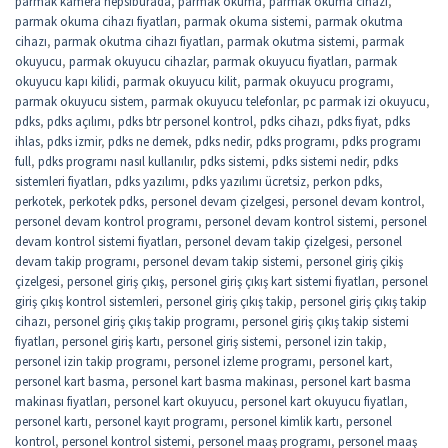
parmak kamera hepsiburada
,
parmak okuma
,
parmak okuma cihazı
,
parmak okuma cihazı fiyatları
,
parmak okuma sistemi
,
parmak okutma
cihazı
,
parmak okutma cihazı fiyatları
,
parmak okutma sistemi
,
parmak
okuyucu
,
parmak okuyucu cihazlar
,
parmak okuyucu fiyatları
,
parmak
okuyucu kapı kilidi
,
parmak okuyucu kilit
,
parmak okuyucu programı
,
parmak okuyucu sistem
,
parmak okuyucu telefonlar
,
pc parmak izi okuyucu
,
pdks
,
pdks açılımı
,
pdks btr personel kontrol
,
pdks cihazı
,
pdks fiyat
,
pdks
ihlas
,
pdks izmir
,
pdks ne demek
,
pdks nedir
,
pdks programı
,
pdks programı
full
,
pdks programı nasıl kullanılır
,
pdks sistemi
,
pdks sistemi nedir
,
pdks
sistemleri fiyatları
,
pdks yazılımı
,
pdks yazılımı ücretsiz
,
perkon pdks
,
perkotek
,
perkotek pdks
,
personel devam çizelgesi
,
personel devam kontrol
,
personel devam kontrol programı
,
personel devam kontrol sistemi
,
personel
devam kontrol sistemi fiyatları
,
personel devam takip çizelgesi
,
personel
devam takip programı
,
personel devam takip sistemi
,
personel giriş çikiş
çizelgesi
,
personel giriş çıkış
,
personel giriş çıkış kart sistemi fiyatları
,
personel
giriş çıkış kontrol sistemleri
,
personel giriş çıkış takip
,
personel giriş çıkış takip
cihazı
,
personel giriş çıkış takip programı
,
personel giriş çıkış takip sistemi
fiyatları
,
personel giriş kartı
,
personel giriş sistemi
,
personel izin takip
,
personel izin takip programı
,
personel izleme programı
,
personel kart
,
personel kart basma
,
personel kart basma makinası
,
personel kart basma
makinası fiyatları
,
personel kart okuyucu
,
personel kart okuyucu fiyatları
,
personel kartı
,
personel kayıt programı
,
personel kimlik kartı
,
personel
kontrol
,
personel kontrol sistemi
,
personel maaş programı
,
personel maaş