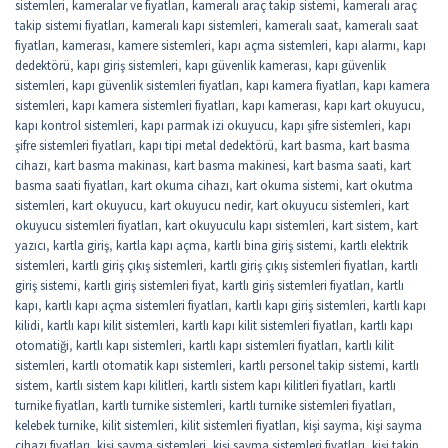
sistemleri
,
kameralar ve fiyatları
,
kameralı araç takip sistemi
,
kameralı araç
takip sistemi fiyatları
,
kameralı kapı sistemleri
,
kameralı saat
,
kameralı saat
fiyatları
,
kamerası
,
kamere sistemleri
,
kapı açma sistemleri
,
kapı alarmı
,
kapı
dedektörü
,
kapı giriş sistemleri
,
kapı güvenlik kamerası
,
kapı güvenlik
sistemleri
,
kapı güvenlik sistemleri fiyatları
,
kapı kamera fiyatları
,
kapı kamera
sistemleri
,
kapı kamera sistemleri fiyatları
,
kapı kamerası
,
kapı kart okuyucu
,
kapı kontrol sistemleri
,
kapı parmak izi okuyucu
,
kapı şifre sistemleri
,
kapı
şifre sistemleri fiyatları
,
kapı tipi metal dedektörü
,
kart basma
,
kart basma
cihazı
,
kart basma makinası
,
kart basma makinesi
,
kart basma saati
,
kart
basma saati fiyatları
,
kart okuma cihazı
,
kart okuma sistemi
,
kart okutma
sistemleri
,
kart okuyucu
,
kart okuyucu nedir
,
kart okuyucu sistemleri
,
kart
okuyucu sistemleri fiyatları
,
kart okuyuculu kapı sistemleri
,
kart sistem
,
kart
yazıcı
,
kartla giriş
,
kartla kapı açma
,
kartlı bina giriş sistemi
,
kartlı elektrik
sistemleri
,
kartlı giriş çıkış sistemleri
,
kartlı giriş çıkış sistemleri fiyatları
,
kartlı
giriş sistemi
,
kartlı giriş sistemleri fiyat
,
kartlı giriş sistemleri fiyatları
,
kartlı
kapı
,
kartlı kapı açma sistemleri fiyatları
,
kartlı kapı giriş sistemleri
,
kartlı kapı
kilidi
,
kartlı kapı kilit sistemleri
,
kartlı kapı kilit sistemleri fiyatları
,
kartlı kapı
otomatiği
,
kartlı kapı sistemleri
,
kartlı kapı sistemleri fiyatları
,
kartlı kilit
sistemleri
,
kartlı otomatik kapı sistemleri
,
kartlı personel takip sistemi
,
kartlı
sistem
,
kartlı sistem kapı kilitleri
,
kartlı sistem kapı kilitleri fiyatları
,
kartlı
turnike fiyatları
,
kartlı turnike sistemleri
,
kartlı turnike sistemleri fiyatları
,
kelebek turnike
,
kilit sistemleri
,
kilit sistemleri fiyatları
,
kişi sayma
,
kişi sayma
cihazı fiyatları
,
kişi sayma sistemleri
,
kişi sayma sistemleri fiyatları
,
kişi takip
,