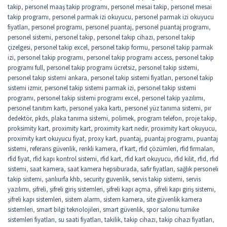
takip
,
personel maaş takip programı
,
personel mesai takip
,
personel mesai
takip programı
,
personel parmak izi okuyucu
,
personel parmak izi okuyucu
fiyatları
,
personel programı
,
personel puantaj
,
personel puantaj programı
,
personel sistemi
,
personel takip
,
personel takip cihazı
,
personel takip
çizelgesi
,
personel takip excel
,
personel takip formu
,
personel takip parmak
izi
,
personel takip programı
,
personel takip programı access
,
personel takip
programı full
,
personel takip programı ücretsiz
,
personel takip sistemi
,
personel takip sistemi ankara
,
personel takip sistemi fiyatları
,
personel takip
sistemi izmir
,
personel takip sistemi parmak izi
,
personel takip sistemi
programı
,
personel takip sistemi programı excel
,
personel takip yazılımı
,
personel tanıtım kartı
,
personel yaka kartı
,
personel yüz tanıma sistemi
,
pır
dedektör
,
pkds
,
plaka tanıma sistemi
,
polimek
,
program telefon
,
proje takip
,
proksimity kart
,
proximity kart
,
proximity kart nedir
,
proximity kart okuyucu
,
proximity kart okuyucu fiyat
,
proxy kart
,
puantaj
,
puantaj programı
,
puantaj
sistemi
,
referans güvenlik
,
renkli kamera
,
rf kart
,
rfid çözümleri
,
rfid firmaları
,
rfid fiyat
,
rfid kapı kontrol sistemi
,
rfid kart
,
rfid kart okuyucu
,
rfid kilit
,
rfıd
,
rfıd
sistemi
,
saat kamera
,
saat kamera hepsiburada
,
safir fiyatları
,
sağlık personeli
takip sistemi
,
şanlıurfa khb
,
security guvenlik
,
servis takip sistemi
,
servis
yazılımı
,
şifreli
,
şifreli giriş sistemleri
,
şifreli kapı açma
,
şifreli kapı giriş sistemi
,
şifreli kapı sistemleri
,
sistem alarm
,
sistem kamera
,
site güvenlik kamera
sistemleri
,
smart bilgi teknolojileri
,
smart güvenlik
,
spor salonu turnike
sistemleri fiyatları
,
su saati fiyatları
,
takilik
,
takip cihazı
,
takip cihazı fiyatları
,