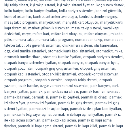
kişi takip cihazı
,
kişi takip sistemi
,
kişi takip sistemi fiyatları
,
koç sistem destek
,
kollu bariyer
,
kollu bariyer fiyatları
,
kollu bariyer sistemleri
,
kontrol güvenlik
,
kontrol sistemleri
,
kontrol sistemleri teknolojisi
,
kontrol sistemlerine giriş
,
maaş takip programı
,
manyetik kart
,
manyetik kart okuyucu
,
manyetik kartlı
kapı sistemleri
,
merkezi güvenlik sistemleri
,
mesai takip sistemi
,
metal kapı
dedektörü
,
meye
,
mifare kart
,
mifare kart okuyucu
,
mifare okuyucu
,
mikado
pdks
,
numara takip
,
numara takip programı
,
numaradan takip
,
numaradan
telefon takip
,
ofis güvenlik sistemleri
,
ofis kamera sistemi
,
ofis kameraları
,
ogs
,
okul turnike sistemleri
,
otomatik kartlı kapı sistemleri
,
otomatik turnike
,
otomatik turnike cihazı
,
otomatik turnike fiyatları
,
otopark bariyer sistemleri
,
otopark bariyer sistemleri fiyatları
,
otopark bariyeri
,
otopark bariyeri fiyat
,
otopark çözümleri
,
otopark giriş çıkış sistemleri
,
otopark giriş sistemleri
,
otopark kapı sistemleri
,
otopark kilit sistemleri
,
otopark kontrol sistemleri
,
otopark programı
,
otopark sistemleri
,
otopark takip sistemi
,
otopark
yazılımı
,
özak turnike
,
özgür zaman kontrol sistemleri
,
park bariyeri
,
park
bariyeri fiyatları
,
parmak
,
parmak basma cihazı
,
parmak basma makinası
,
parmak basmak
,
parmak izi
,
parmak izi çeşitleri
,
parmak izi cihazı
,
parmak
izi cihazı fiyat
,
parmak izi fiyatları
,
parmak izi giriş sistemi
,
parmak izi giriş
sistemi fiyatları
,
parmak izi ile açılan kapı
,
parmak izi ile açılan kapı fiyatları
,
parmak izi ile bilgisayar açma
,
parmak izi ile kapı açma fiyatları
,
parmak izi
ile kapı açma sistemleri
,
parmak izi kapı açma
,
parmak izi kapı açma
fiyatları
,
parmak izi kapı açma sistemi
,
parmak izi kapı kilidi
,
parmak izi kapı