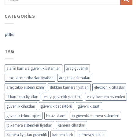
CATEGORIES
pdks
TAG
alarm kamera güvenlik sistemleri
araç güvenlik
araç izleme cihazları fiyatları
araç takip firmaları
araç takip sistemi izmir
dükkan kamera fiyatları
elektronik cihazlar
el kamerası fiyatları
en iyi güvenlik şirketleri
en iyi kamera sistemleri
güvenlik cihazları
güvenlik dedektörü
güvenlik saati
güvenlik teknolojileri
hirsiz alarmi
ip güvenlik kamera sistemleri
ip kamera sistemleri fiyatları
kamera cihazları
kamera fiyatları güvenlik
kamera kartı
kamera şirketleri