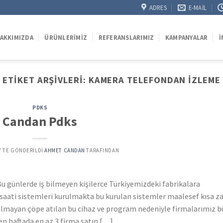
ADRES
E-MAIL
AKKIMIZDA
ÜRÜNLERIMIZ
REFERANSLARIMIZ
KAMPANYALAR
İ
ETIKET ARŞIVLERI:
KAMERA TELEFONDAN IZLEME
PDKS
Candan Pdks
’' TE GÖNDERILDI
AHMET CANDAN
TARAFINDAN
u günlerde iş bilmeyen kişilerce Türkiyemizdeki fabrikalara
a saati sistemleri kurulmakta bu kurulan sistemler maalesef kısa 
nılmayan çöpe atılan bu cihaz ve program nedeniyle firmalarımız 
n haftada en az 3 firma satın […]