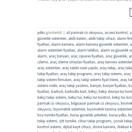
pdks
gönderildi
|
a5 parmak izi okuyucu
,
access kontrol
,
a
güvenlik sistemleri
,
akıllı kalem
,
akıllı takip cihazı
,
alarm fir
fiyatları
,
alarm kamera
,
alarm kamera güvenlik sistemleri
,
a
alarm sistemleri fiyatları
,
alarm telefon
,
alarm ve güvenlik si
alarm
,
araç bariyeri
,
araç cipiares fiyatları
,
araç güvenlik
,
ar
izleme
,
araç izleme cihazları fiyatları
,
araç kamera sistemler
araç sistemleri
,
araç takibi nasıl yapılır
,
araç takip
,
araç taki
takip fiyatları
,
araç takip programı
,
araç takip sistemi
,
araç 
takip sistemi firmaları
,
araç takip sistemi fiyat listesi
,
araç tak
sistemi nedir
,
araç takip yazılımı
,
bariyer
,
bariyer fiyatları
,
ba
fiyatları
,
barkod
,
barkodlu kart
,
bekçi
,
bekçi devriye tur kon
bekçi takip sistemi
,
bekçi tur
,
bekçi tur kontrol
,
bekçi tur kon
parmak izi okuyucu
,
bilgisayar parmak izi okuyucu
,
biomet
okuyucu
,
biyometrik sistemler
,
biyometrik tanıma sistemleri
boy turnike fiyatları
,
bursa güvenlik şirketleri
,
bursa pdks
,
bü
takip sistemi
,
çift turnike
,
cihaz takip programı
,
çocuk takip
kontrol sistemi
,
dijital kayıt cihazı
,
dome kamera
,
dükkan ka