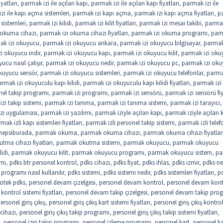
iyatları
,
parmak izi ile açılan kapı
,
parmak izi ile açılan kapı fiyatları
,
parmak izi ile
zi ile kapı açma sistemleri
,
parmak izi kapı açma
,
parmak izi kapı açma fiyatları
,
p
sistemleri
,
parmak izi kilidi
,
parmak izi kilit fiyatları
,
parmak izi mesai takibi
,
parmak
 okuma cihazı
,
parmak izi okuma cihazı fiyatları
,
parmak izi okuma programı
,
parm
ak izi okuyucu
,
parmak izi okuyucu ankara
,
parmak izi okuyucu bilgisayar
,
parmak
i okuyucu indir
,
parmak izi okuyucu kapı
,
parmak izi okuyucu kilit
,
parmak izi oku
ucu nasıl çalışır
,
parmak izi okuyucu nedir
,
parmak izi okuyucu pc
,
parmak izi ok
kuyucu sensör
,
parmak izi okuyucu sistemleri
,
parmak izi okuyucu telefonlar
,
parma
rmak izi okuyuculu kapı kilidi
,
parmak izi okuyuculu kapı kilidi fiyatları
,
parmak izi
nel takip programı
,
parmak izi programı
,
parmak izi sensörü
,
parmak izi sensörü fiy
zi takip sistemi
,
parmak izi tanıma
,
parmak izi tanıma sistemi
,
parmak izi tarayıcı
,
zi uygulaması
,
parmak izi yazılımı
,
parmak iziyle açılan kapı
,
parmak iziyle açılan 
mak izli kapı sistemleri fiyatları
,
parmak izli personel takip sistemi
,
parmak izli telef
hepsiburada
,
parmak okuma
,
parmak okuma cihazı
,
parmak okuma cihazı fiyatlar
tma cihazı fiyatları
,
parmak okutma sistemi
,
parmak okuyucu
,
parmak okuyucu
idi
,
parmak okuyucu kilit
,
parmak okuyucu programı
,
parmak okuyucu sistem
,
pa
ımı
,
pdks btr personel kontrol
,
pdks cihazı
,
pdks fiyat
,
pdks ihlas
,
pdks izmir
,
pdks ne
programı nasıl kullanılır
,
pdks sistemi
,
pdks sistemi nedir
,
pdks sistemleri fiyatları
,
p
otek pdks
,
personel devam çizelgesi
,
personel devam kontrol
,
personel devam kont
ontrol sistemi fiyatları
,
personel devam takip çizelgesi
,
personel devam takip pro
ersonel giriş çıkış
,
personel giriş çıkış kart sistemi fiyatları
,
personel giriş çıkış kontro
 cihazı
,
personel giriş çıkış takip programı
,
personel giriş çıkış takip sistemi fiyatları
,
,
personel izin takip programı
,
personel izleme programı
,
personel kart
,
personel ka