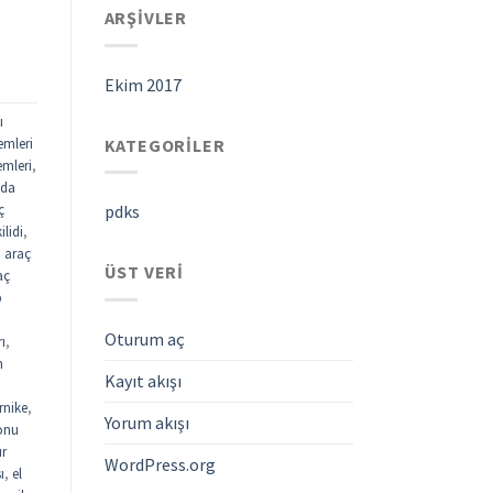
ARŞIVLER
Ekim 2017
ı
KATEGORILER
emleri
emleri
,
ada
ç
pdks
ilidi
,
,
araç
ÜST VERI
aç
p
Oturum aç
rı
,
n
Kayıt akışı
rnike
,
Yorum akışı
fonu
ur
WordPress.org
ı
,
el