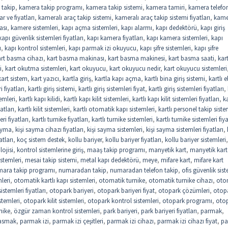
 takip
,
kamera takip programı
,
kamera takip sistemi
,
kamera tamiri
,
kamera telefo
r ve fiyatları
,
kameralı araç takip sistemi
,
kameralı araç takip sistemi fiyatları
,
kame
ası
,
kamere sistemleri
,
kapı açma sistemleri
,
kapı alarmı
,
kapı dedektörü
,
kapı giriş
kapı güvenlik sistemleri fiyatları
,
kapı kamera fiyatları
,
kapı kamera sistemleri
,
kapı
u
,
kapı kontrol sistemleri
,
kapı parmak izi okuyucu
,
kapı şifre sistemleri
,
kapı şifre
art basma cihazı
,
kart basma makinası
,
kart basma makinesi
,
kart basma saati
,
kar
i
,
kart okutma sistemleri
,
kart okuyucu
,
kart okuyucu nedir
,
kart okuyucu sistemleri
kart sistem
,
kart yazıcı
,
kartla giriş
,
kartla kapı açma
,
kartlı bina giriş sistemi
,
kartlı e
i fiyatları
,
kartlı giriş sistemi
,
kartlı giriş sistemleri fiyat
,
kartlı giriş sistemleri fiyatları
,
temleri
,
kartlı kapı kilidi
,
kartlı kapı kilit sistemleri
,
kartlı kapı kilit sistemleri fiyatları
,
ka
yatları
,
kartlı kilit sistemleri
,
kartlı otomatik kapı sistemleri
,
kartlı personel takip siste
eri fiyatları
,
kartlı turnike fiyatları
,
kartlı turnike sistemleri
,
kartlı turnike sistemleri fiya
sayma
,
kişi sayma cihazı fiyatları
,
kişi sayma sistemleri
,
kişi sayma sistemleri fiyatları
,
atları
,
koç sistem destek
,
kollu bariyer
,
kollu bariyer fiyatları
,
kollu bariyer sistemleri
,
lojisi
,
kontrol sistemlerine giriş
,
maaş takip programı
,
manyetik kart
,
manyetik kart
stemleri
,
mesai takip sistemi
,
metal kapı dedektörü
,
meye
,
mifare kart
,
mifare kart
ara takip programı
,
numaradan takip
,
numaradan telefon takip
,
ofis güvenlik sist
leri
,
otomatik kartlı kapı sistemleri
,
otomatik turnike
,
otomatik turnike cihazı
,
oto
stemleri fiyatları
,
otopark bariyeri
,
otopark bariyeri fiyat
,
otopark çözümleri
,
otop
stemleri
,
otopark kilit sistemleri
,
otopark kontrol sistemleri
,
otopark programı
,
oto
nike
,
özgür zaman kontrol sistemleri
,
park bariyeri
,
park bariyeri fiyatları
,
parmak
,
asmak
,
parmak izi
,
parmak izi çeşitleri
,
parmak izi cihazı
,
parmak izi cihazı fiyat
,
pa