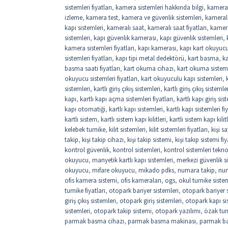
sistemleri fiyatları
,
kamera sistemleri hakkında bilgi
,
kamera
izleme
,
kamera test
,
kamera ve güvenlik sistemleri
,
kamerala
kapı sistemleri
,
kameralı saat
,
kameralı saat fiyatları
,
kamer
sistemleri
,
kapı güvenlik kamerası
,
kapı güvenlik sistemleri
,
kamera sistemleri fiyatları
,
kapı kamerası
,
kapı kart okuyuc
sistemleri fiyatları
,
kapı tipi metal dedektörü
,
kart basma
,
k
basma saati fiyatları
,
kart okuma cihazı
,
kart okuma sistem
okuyucu sistemleri fiyatları
,
kart okuyuculu kapı sistemleri
,
sistemleri
,
kartlı giriş çıkış sistemleri
,
kartlı giriş çıkış sistemler
kapı
,
kartlı kapı açma sistemleri fiyatları
,
kartlı kapı giriş sis
kapı otomatiği
,
kartlı kapı sistemleri
,
kartlı kapı sistemleri fi
kartlı sistem
,
kartlı sistem kapı kilitleri
,
kartlı sistem kapı kilitl
kelebek turnike
,
kilit sistemleri
,
kilit sistemleri fiyatları
,
kişi 
takip
,
kişi takip cihazı
,
kişi takip sistemi
,
kişi takip sistemi fiy
kontrol güvenlik
,
kontrol sistemleri
,
kontrol sistemleri tekno
okuyucu
,
manyetik kartlı kapı sistemleri
,
merkezi güvenlik si
okuyucu
,
mifare okuyucu
,
mikado pdks
,
numara takip
,
num
ofis kamera sistemi
,
ofis kameraları
,
ogs
,
okul turnike sistem
turnike fiyatları
,
otopark bariyer sistemleri
,
otopark bariyer si
giriş çıkış sistemleri
,
otopark giriş sistemleri
,
otopark kapı si
sistemleri
,
otopark takip sistemi
,
otopark yazılımı
,
özak tur
parmak basma cihazı
,
parmak basma makinası
,
parmak b