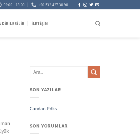
09:00 - 18:00
+90 532 427 38 98
NDIRILEBILIR
İLETIŞIM
SON YAZILAR
Candan Pdks
zaman
SON YORUMLAR
büyük