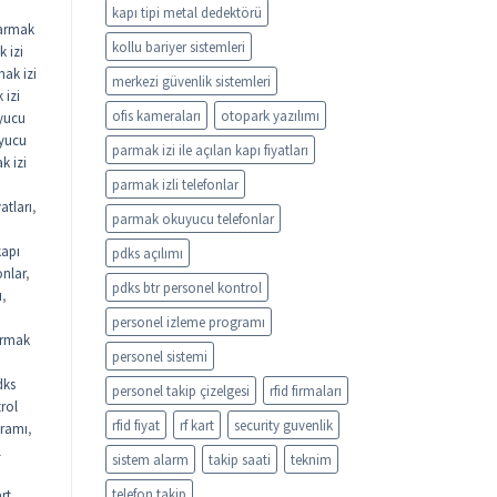
kapı tipi metal dedektörü
armak
kollu bariyer sistemleri
 izi
ak izi
merkezi güvenlik sistemleri
 izi
ofis kameraları
otopark yazılımı
yucu
uyucu
parmak izi ile açılan kapı fiyatları
k izi
parmak izli telefonlar
atları
,
parmak okuyucu telefonlar
kapı
pdks açılımı
onlar
,
pdks btr personel kontrol
ı
,
personel izleme programı
rmak
personel sistemi
dks
personel takip çizelgesi
rfid firmaları
rol
rfid fiyat
rf kart
security guvenlik
gramı
,
l
sistem alarm
takip saati
teknim
telefon takip
rt