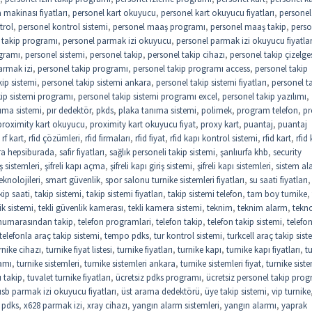
makinası fiyatları
,
personel kart okuyucu
,
personel kart okuyucu fiyatları
,
personel 
trol
,
personel kontrol sistemi
,
personel maaş programı
,
personel maaş takip
,
perso
 takip programı
,
personel parmak izi okuyucu
,
personel parmak izi okuyucu fiyatlar
gramı
,
personel sistemi
,
personel takip
,
personel takip cihazı
,
personel takip çizelge
armak izi
,
personel takip programı
,
personel takip programı access
,
personel takip
kip sistemi
,
personel takip sistemi ankara
,
personel takip sistemi fiyatları
,
personel t
kip sistemi programı
,
personel takip sistemi programı excel
,
personel takip yazılımı
,
ıma sistemi
,
pır dedektör
,
pkds
,
plaka tanıma sistemi
,
polimek
,
program telefon
,
pr
proximity kart okuyucu
,
proximity kart okuyucu fiyat
,
proxy kart
,
puantaj
,
puantaj
,
rf kart
,
rfid çözümleri
,
rfid firmaları
,
rfid fiyat
,
rfid kapı kontrol sistemi
,
rfid kart
,
rfid 
ra hepsiburada
,
safir fiyatları
,
sağlık personeli takip sistemi
,
şanlıurfa khb
,
security
riş sistemleri
,
şifreli kapı açma
,
şifreli kapı giriş sistemi
,
şifreli kapı sistemleri
,
sistem al
eknolojileri
,
smart güvenlik
,
spor salonu turnike sistemleri fiyatları
,
su saati fiyatları
,
kip saati
,
takip sistemi
,
takip sistemi fiyatları
,
takip sistemi telefon
,
tam boy turnike
,
ik sistemi
,
tekli güvenlik kamerası
,
tekli kamera sistemi
,
teknim
,
teknim alarm
,
tekno
 numarasından takip
,
telefon programlari
,
telefon takip
,
telefon takip sistemi
,
telefo
telefonla araç takip sistemi
,
tempo pdks
,
tur kontrol sistemi
,
turkcell araç takip sist
rnike cihazı
,
turnike fiyat listesi
,
turnike fiyatları
,
turnike kapı
,
turnike kapı fiyatları
,
t
amı
,
turnike sistemleri
,
turnike sistemleri ankara
,
turnike sistemleri fiyat
,
turnike siste
 takip
,
tuvalet turnike fiyatları
,
ücretsiz pdks programı
,
ücretsiz personel takip pro
usb parmak izi okuyucu fiyatları
,
üst arama dedektörü
,
üye takip sistemi
,
vip turnike
 pdks
,
x628 parmak izi
,
xray cihazı
,
yangın alarm sistemleri
,
yangın alarmı
,
yaprak