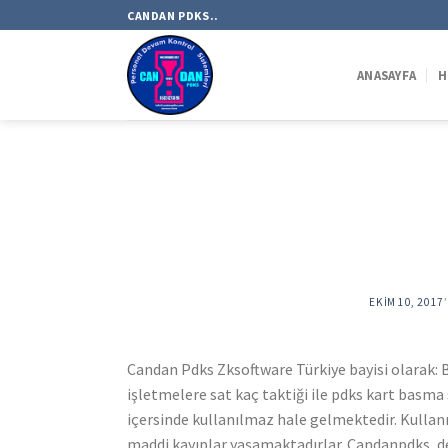
Skip
CANDAN PDKS..
to
content
ANASAYFA
H
EKIM 10, 2017
Candan Pdks Zksoftware Türkiye bayisi olarak: B
işletmelere sat kaç taktiği ile pdks kart basm
içersinde kullanılmaz hale gelmektedir. Kulla
maddi kayıplar yaşamaktadırlar. Candanpdks, de