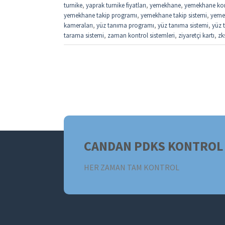
turnike
,
yaprak turnike fiyatları
,
yemekhane
,
yemekhane kon
yemekhane takip programı
,
yemekhane takip sistemi
,
yemek
kameraları
,
yüz tanıma programı
,
yüz tanıma sistemi
,
yüz t
tarama sistemi
,
zaman kontrol sistemleri
,
ziyaretçi kartı
,
zk
CANDAN PDKS KONTROL 
HER ZAMAN TAM KONTROL