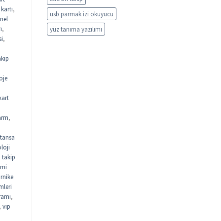
kartı
,
usb parmak izi okuyucu
nel
ı
,
yüz tanıma yazılımı
si
,
akip
oje
kart
arm
,
tansa
loji
n takip
emi
urnike
mleri
gramı
,
,
vip