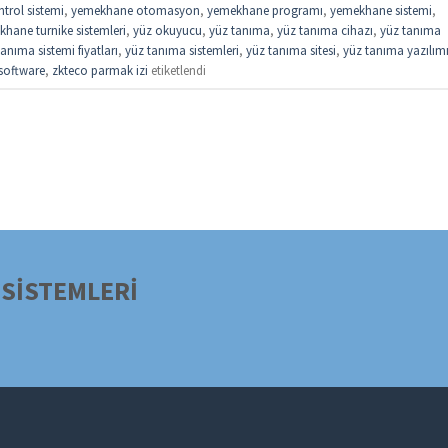
trol sistemi
,
yemekhane otomasyon
,
yemekhane programı
,
yemekhane sistemi
,
hane turnike sistemleri
,
yüz okuyucu
,
yüz tanıma
,
yüz tanıma cihazı
,
yüz tanıma
anıma sistemi fiyatları
,
yüz tanıma sistemleri
,
yüz tanıma sitesi
,
yüz tanıma yazılım
software
,
zkteco parmak izi
etiketlendi
SİSTEMLERİ