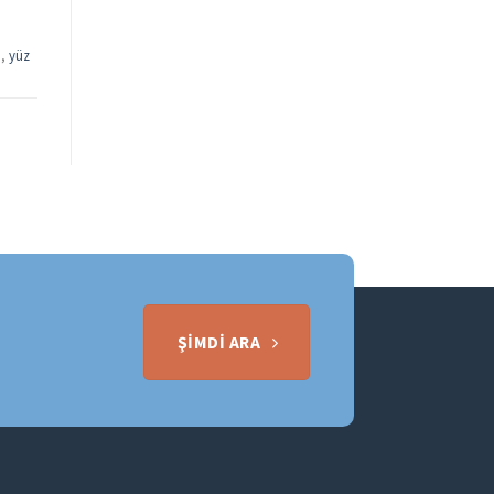
ı
,
yüz
ŞIMDI ARA