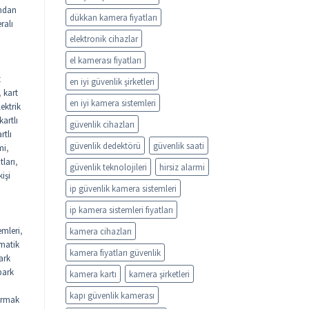
ndan
dükkan kamera fiyatları
ralı
elektronik cihazlar
el kamerası fiyatları
t
en iyi güvenlik şirketleri
,
kart
en iyi kamera sistemleri
lektrik
kartlı
güvenlik cihazları
rtlı
güvenlik dedektörü
güvenlik saati
mi
,
tları
,
güvenlik teknolojileri
hirsiz alarmi
kişi
ip güvenlik kamera sistemleri
ip kamera sistemleri fiyatları
emleri
,
kamera cihazları
matik
kamera fiyatları güvenlik
ark
park
kamera kartı
kamera şirketleri
kapı güvenlik kamerası
rmak