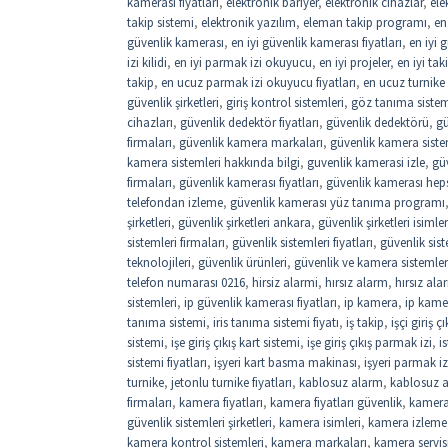
kamerası fiyatları
,
elektronik bariyer
,
elektronik cihazlar
,
ele
takip sistemi
,
elektronik yazılım
,
eleman takip programı
,
en
güvenlik kamerası
,
en iyi güvenlik kamerası fiyatları
,
en iyi 
izi kilidi
,
en iyi parmak izi okuyucu
,
en iyi projeler
,
en iyi ta
takip
,
en ucuz parmak izi okuyucu fiyatları
,
en ucuz turnike f
güvenlik şirketleri
,
giriş kontrol sistemleri
,
göz tanıma sistemi
cihazları
,
güvenlik dedektör fiyatları
,
güvenlik dedektörü
,
gü
firmaları
,
güvenlik kamera markaları
,
güvenlik kamera siste
kamera sistemleri hakkında bilgi
,
guvenlik kamerasi izle
,
gü
firmaları
,
güvenlik kamerası fiyatları
,
güvenlik kamerası hep
telefondan izleme
,
güvenlik kamerası yüz tanıma programı
şirketleri
,
güvenlik şirketleri ankara
,
güvenlik şirketleri isimler
sistemleri firmaları
,
güvenlik sistemleri fiyatları
,
güvenlik sist
teknolojileri
,
güvenlik ürünleri
,
güvenlik ve kamera sistemler
telefon numarası 0216
,
hirsiz alarmi
,
hırsız alarm
,
hırsız ala
sistemleri
,
ip güvenlik kamerası fiyatları
,
ip kamera
,
ip kamer
tanıma sistemi
,
iris tanıma sistemi fiyatı
,
iş takip
,
işçi giriş 
sistemi
,
işe giriş çıkış kart sistemi
,
işe giriş çıkış parmak izi
,
i
sistemi fiyatları
,
işyeri kart basma makinası
,
işyeri parmak iz
turnike
,
jetonlu turnike fiyatları
,
kablosuz alarm
,
kablosuz a
firmaları
,
kamera fiyatları
,
kamera fiyatları güvenlik
,
kamera
güvenlik sistemleri şirketleri
,
kamera isimleri
,
kamera izleme
kamera kontrol sistemleri
,
kamera markaları
,
kamera servis