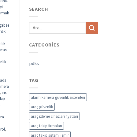
ronik
yi
SEARCH
parmak
gebze
nlik
nlik
CATEGORIES
erası
nlik
pdks
TAG
rada
kamera
,
iris
alarm kamera güvenlik sistemleri
akip
t
araç güvenlik
araç izleme cihazları fiyatları
ra
araç takip firmaları
rol
,
araç takip sistemi izmir