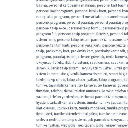
basma
,
personel kart basma makinası
,
personel kart basma 
personel kayıt programı
,
personel kimlik kartı
,
personel kon
maaş takip programı
,
personel mesai takip
,
personel mesai
personel programı
,
personel puantaj
,
personel puantaj pro
personel takip excel
,
personel takip formu
,
personel takip p
programı full
,
personel takip programı ücretsiz
,
personel ta
sistemi izmir
,
personel takip sistemi parmak izi
,
personel ta
personel tanıtım kartı
,
personel yaka kartı
,
personel yüz tan
takip
,
proksimity kart
,
proximity kart
,
proximity kart nedir
,
programı
,
puantaj sistemi
,
referans güvenlik
,
renkli kamera
okuyucu
,
rfid kilit
,
rfıd
,
rfıd sistemi
,
saat kamera
,
saat kame
guvenlik
,
servis takip sistemi
,
servis yazılımı
,
şifreli
,
şifreli gi
sistem kamera
,
site güvenlik kamera sistemleri
,
smart bilgi t
takilik
,
takip cihazı
,
takip cihazı fiyatları
,
takip programi
,
ta
turnike
,
taşınabilir kamera
,
tek kamera
,
tek kameralı güvenl
firmaları
,
telefon izleme
,
telefon numarası ile takip
,
telefon
yazılımı
,
telefon yazılımları
,
telefonda parmak izi okuyucu
,
fiyatları
,
turkcell kamera sistemi
,
turnike
,
turnike çeşitleri
,
tu
kart okuyucu
,
turnike kartı
,
turnike modelleri
,
turnike progr
fiyat listesi
,
turnike sistemleri nasıl çalışır
,
turnike tur
,
turuncu
unilever nedir
,
ürün takip sistemi
,
usb parmak izi okuyucu
,
turnike fiyatları
,
web pdks
,
web tabanlı pdks
,
winper
,
winper