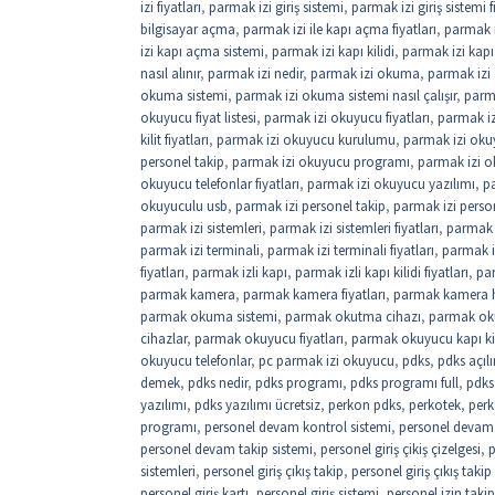
izi fiyatları
,
parmak izi giriş sistemi
,
parmak izi giriş sistemi f
bilgisayar açma
,
parmak izi ile kapı açma fiyatları
,
parmak i
izi kapı açma sistemi
,
parmak izi kapı kilidi
,
parmak izi kapı 
nasıl alınır
,
parmak izi nedir
,
parmak izi okuma
,
parmak izi
okuma sistemi
,
parmak izi okuma sistemi nasıl çalışır
,
parm
okuyucu fiyat listesi
,
parmak izi okuyucu fiyatları
,
parmak iz
kilit fiyatları
,
parmak izi okuyucu kurulumu
,
parmak izi okuy
personel takip
,
parmak izi okuyucu programı
,
parmak izi o
okuyucu telefonlar fiyatları
,
parmak izi okuyucu yazılımı
,
pa
okuyuculu usb
,
parmak izi personel takip
,
parmak izi perso
parmak izi sistemleri
,
parmak izi sistemleri fiyatları
,
parmak i
parmak izi terminali
,
parmak izi terminali fiyatları
,
parmak i
fiyatları
,
parmak izli kapı
,
parmak izli kapı kilidi fiyatları
,
par
parmak kamera
,
parmak kamera fiyatları
,
parmak kamera 
parmak okuma sistemi
,
parmak okutma cihazı
,
parmak oku
cihazlar
,
parmak okuyucu fiyatları
,
parmak okuyucu kapı kil
okuyucu telefonlar
,
pc parmak izi okuyucu
,
pdks
,
pdks açıl
demek
,
pdks nedir
,
pdks programı
,
pdks programı full
,
pdks 
yazılımı
,
pdks yazılımı ücretsiz
,
perkon pdks
,
perkotek
,
perk
programı
,
personel devam kontrol sistemi
,
personel devam k
personel devam takip sistemi
,
personel giriş çikiş çizelgesi
,
p
sistemleri
,
personel giriş çıkış takip
,
personel giriş çıkış takip
personel giriş kartı
,
personel giriş sistemi
,
personel izin takip