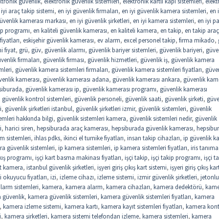
ktronik güvenlik
,
elektronik güvenlik sistemleri
,
elektronik kartlı kapı sistemleri
,
elekt
 iyi araç takip sistemi
,
en iyi güvenlik firmaları
,
en iyi güvenlik kamera sistemleri
,
en i
güvenlik kamerası markası
,
en iyi güvenlik şirketleri
,
en iyi kamera sistemleri
,
en iyi 
kip programı
,
en kaliteli güvenlik kamerası
,
en kaliteli kamera
,
en takip
,
en takip araç
iyatları
,
eskişehir güvenlik kamerası
,
ev alarm
,
excel personel takip
,
firma mikado
,
 fiyat
,
grü
,
güv
,
güvenlik alarmı
,
güvenlik bariyer sistemleri
,
güvenlik bariyeri
,
güve
venlik firmaları
,
güvenlik firması
,
güvenlik hizmetleri
,
güvenlik iş
,
güvenlik kamera
mleri
,
güvenlik kamera sistemleri firmaları
,
güvenlik kamera sistemleri fiyatları
,
güve
venlik kamerası
,
güvenlik kamerası adana
,
güvenlik kamerası ankara
,
güvenlik kam
siburada
,
güvenlik kamerası ip
,
güvenlik kamerası programı
,
güvenlik kamerası
,
güvenlik kontrol sistemleri
,
güvenlik personeli
,
güvenlik saati
,
güvenlik şirketi
,
güve
i
,
güvenlik şirketleri istanbul
,
güvenlik şirketleri izmir
,
güvenlik sistemleri
,
güvenlik
emleri hakkında bilgi
,
güvenlik sistemleri kamera
,
güvenlik sistemleri nedir
,
güvenlik
i
,
harici siren
,
hepsiburada araç kamerası
,
hepsiburada güvenlik kamerası
,
hepsibu
rm sistemleri
,
ihlas pdks
,
ikinci el turnike fiyatları
,
insan takip cihazları
,
ip güvenlik 
a güvenlik sistemleri
,
ip kamera sistemleri
,
ip kamera sistemleri fiyatları
,
iris tanıma
çıkış programı
,
işçi kart basma makinası fiyatları
,
işçi takip
,
işçi takip programı
,
işçi t
st kamera
,
istanbul güvenlik şirketleri
,
işyeri giriş çıkış kart sistemi
,
işyeri giriş çıkış kar
i okuyucu fiyatları
,
izi
,
izleme cihazı
,
izleme sistemi
,
izmir güvenlik şirketleri
,
jetonlu
larm sistemleri
,
kamera
,
kamera alarm
,
kamera cihazları
,
kamera dedektörü
,
kame
 güvenlik
,
kamera güvenlik sistemleri
,
kamera güvenlik sistemleri fiyatları
,
kamera
,
kamera izleme sistemi
,
kamera kartı
,
kamera kayıt sistemleri fiyatları
,
kamera kont
i
,
kamera şirketleri
,
kamera sistemi telefondan izleme
,
kamera sistemleri
,
kamera