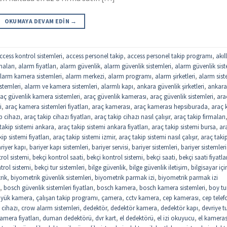
OKUMAYA DEVAM EDIN
→
ccess kontrol sistemleri
,
access personel takip
,
access personel takip programı
,
akıll
maları
,
alarm fiyatları
,
alarm güvenlik
,
alarm güvenlik sistemleri
,
alarm güvenlik sist
larm kamera sistemleri
,
alarm merkezi
,
alarm programı
,
alarm şirketleri
,
alarm sist
stemleri
,
alarm ve kamera sistemleri
,
alarmlı kapı
,
ankara güvenlik şirketleri
,
ankar
aç güvenlik kamera sistemleri
,
araç güvenlik kamerası
,
araç güvenlik sistemleri
,
ara
i
,
araç kamera sistemleri fiyatları
,
araç kamerası
,
araç kamerası hepsiburada
,
araç k
p cihazı
,
araç takip cihazı fiyatları
,
araç takip cihazı nasıl çalışır
,
araç takip firmaları
takip sistemi ankara
,
araç takip sistemi ankara fiyatları
,
araç takip sistemi bursa
,
ar
ip sistemi fiyatları
,
araç takip sistemi izmir
,
araç takip sistemi nasıl çalışır
,
araç taki
riyer kapı
,
bariyer kapı sistemleri
,
bariyer servisi
,
bariyer sistemleri
,
bariyer sistemleri
trol sistemi
,
bekçi kontrol saati
,
bekçi kontrol sistemi
,
bekçi saati
,
bekçi saati fiyatla
trol sistemi
,
bekçi tur sistemleri
,
bilge güvenlik
,
bilge güvenlik iletişim
,
bilgisayar içi
rik
,
biyometrik güvenlik sistemleri
,
biyometrik parmak izi
,
biyometrik parmak izi
,
bosch güvenlik sistemleri fiyatları
,
bosch kamera
,
bosch kamera sistemleri
,
boy tu
yük kamera
,
çalışan takip programı
,
çamera
,
cctv kamera
,
cep kamerası
,
cep tele
 cihazı
,
crow alarm sistemleri
,
dedektör
,
dedektör kamera
,
dedektör kapı
,
devriye t
mera fiyatları
,
duman dedektörü
,
dvr kart
,
el dedektörü
,
el izi okuyucu
,
el kameras