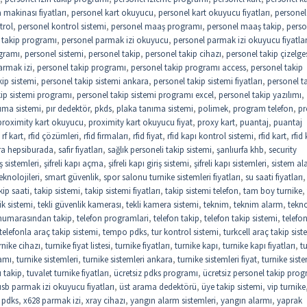
makinası fiyatları
,
personel kart okuyucu
,
personel kart okuyucu fiyatları
,
personel 
trol
,
personel kontrol sistemi
,
personel maaş programı
,
personel maaş takip
,
perso
 takip programı
,
personel parmak izi okuyucu
,
personel parmak izi okuyucu fiyatlar
gramı
,
personel sistemi
,
personel takip
,
personel takip cihazı
,
personel takip çizelge
armak izi
,
personel takip programı
,
personel takip programı access
,
personel takip
kip sistemi
,
personel takip sistemi ankara
,
personel takip sistemi fiyatları
,
personel t
kip sistemi programı
,
personel takip sistemi programı excel
,
personel takip yazılımı
,
ıma sistemi
,
pır dedektör
,
pkds
,
plaka tanıma sistemi
,
polimek
,
program telefon
,
pr
proximity kart okuyucu
,
proximity kart okuyucu fiyat
,
proxy kart
,
puantaj
,
puantaj
,
rf kart
,
rfid çözümleri
,
rfid firmaları
,
rfid fiyat
,
rfid kapı kontrol sistemi
,
rfid kart
,
rfid 
ra hepsiburada
,
safir fiyatları
,
sağlık personeli takip sistemi
,
şanlıurfa khb
,
security
riş sistemleri
,
şifreli kapı açma
,
şifreli kapı giriş sistemi
,
şifreli kapı sistemleri
,
sistem al
eknolojileri
,
smart güvenlik
,
spor salonu turnike sistemleri fiyatları
,
su saati fiyatları
,
kip saati
,
takip sistemi
,
takip sistemi fiyatları
,
takip sistemi telefon
,
tam boy turnike
,
ik sistemi
,
tekli güvenlik kamerası
,
tekli kamera sistemi
,
teknim
,
teknim alarm
,
tekno
 numarasından takip
,
telefon programlari
,
telefon takip
,
telefon takip sistemi
,
telefo
telefonla araç takip sistemi
,
tempo pdks
,
tur kontrol sistemi
,
turkcell araç takip sist
rnike cihazı
,
turnike fiyat listesi
,
turnike fiyatları
,
turnike kapı
,
turnike kapı fiyatları
,
t
amı
,
turnike sistemleri
,
turnike sistemleri ankara
,
turnike sistemleri fiyat
,
turnike siste
 takip
,
tuvalet turnike fiyatları
,
ücretsiz pdks programı
,
ücretsiz personel takip pro
usb parmak izi okuyucu fiyatları
,
üst arama dedektörü
,
üye takip sistemi
,
vip turnike
 pdks
,
x628 parmak izi
,
xray cihazı
,
yangın alarm sistemleri
,
yangın alarmı
,
yaprak