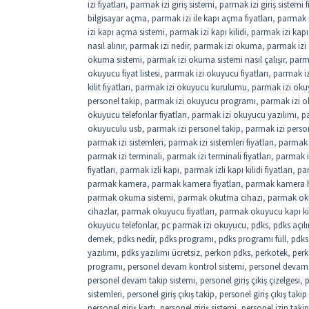
izi fiyatları
,
parmak izi giriş sistemi
,
parmak izi giriş sistemi f
bilgisayar açma
,
parmak izi ile kapı açma fiyatları
,
parmak i
izi kapı açma sistemi
,
parmak izi kapı kilidi
,
parmak izi kapı 
nasıl alınır
,
parmak izi nedir
,
parmak izi okuma
,
parmak izi
okuma sistemi
,
parmak izi okuma sistemi nasıl çalışır
,
parm
okuyucu fiyat listesi
,
parmak izi okuyucu fiyatları
,
parmak iz
kilit fiyatları
,
parmak izi okuyucu kurulumu
,
parmak izi okuy
personel takip
,
parmak izi okuyucu programı
,
parmak izi o
okuyucu telefonlar fiyatları
,
parmak izi okuyucu yazılımı
,
pa
okuyuculu usb
,
parmak izi personel takip
,
parmak izi perso
parmak izi sistemleri
,
parmak izi sistemleri fiyatları
,
parmak i
parmak izi terminali
,
parmak izi terminali fiyatları
,
parmak i
fiyatları
,
parmak izli kapı
,
parmak izli kapı kilidi fiyatları
,
par
parmak kamera
,
parmak kamera fiyatları
,
parmak kamera 
parmak okuma sistemi
,
parmak okutma cihazı
,
parmak oku
cihazlar
,
parmak okuyucu fiyatları
,
parmak okuyucu kapı kil
okuyucu telefonlar
,
pc parmak izi okuyucu
,
pdks
,
pdks açıl
demek
,
pdks nedir
,
pdks programı
,
pdks programı full
,
pdks 
yazılımı
,
pdks yazılımı ücretsiz
,
perkon pdks
,
perkotek
,
perk
programı
,
personel devam kontrol sistemi
,
personel devam k
personel devam takip sistemi
,
personel giriş çikiş çizelgesi
,
p
sistemleri
,
personel giriş çıkış takip
,
personel giriş çıkış takip
personel giriş kartı
,
personel giriş sistemi
,
personel izin takip