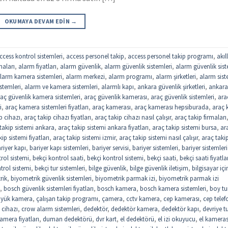
OKUMAYA DEVAM EDIN
→
ccess kontrol sistemleri
,
access personel takip
,
access personel takip programı
,
akıll
maları
,
alarm fiyatları
,
alarm güvenlik
,
alarm güvenlik sistemleri
,
alarm güvenlik sist
larm kamera sistemleri
,
alarm merkezi
,
alarm programı
,
alarm şirketleri
,
alarm sist
stemleri
,
alarm ve kamera sistemleri
,
alarmlı kapı
,
ankara güvenlik şirketleri
,
ankar
aç güvenlik kamera sistemleri
,
araç güvenlik kamerası
,
araç güvenlik sistemleri
,
ara
i
,
araç kamera sistemleri fiyatları
,
araç kamerası
,
araç kamerası hepsiburada
,
araç k
p cihazı
,
araç takip cihazı fiyatları
,
araç takip cihazı nasıl çalışır
,
araç takip firmaları
takip sistemi ankara
,
araç takip sistemi ankara fiyatları
,
araç takip sistemi bursa
,
ar
ip sistemi fiyatları
,
araç takip sistemi izmir
,
araç takip sistemi nasıl çalışır
,
araç taki
riyer kapı
,
bariyer kapı sistemleri
,
bariyer servisi
,
bariyer sistemleri
,
bariyer sistemleri
trol sistemi
,
bekçi kontrol saati
,
bekçi kontrol sistemi
,
bekçi saati
,
bekçi saati fiyatla
trol sistemi
,
bekçi tur sistemleri
,
bilge güvenlik
,
bilge güvenlik iletişim
,
bilgisayar içi
rik
,
biyometrik güvenlik sistemleri
,
biyometrik parmak izi
,
biyometrik parmak izi
,
bosch güvenlik sistemleri fiyatları
,
bosch kamera
,
bosch kamera sistemleri
,
boy tu
yük kamera
,
çalışan takip programı
,
çamera
,
cctv kamera
,
cep kamerası
,
cep tele
 cihazı
,
crow alarm sistemleri
,
dedektör
,
dedektör kamera
,
dedektör kapı
,
devriye t
mera fiyatları
,
duman dedektörü
,
dvr kart
,
el dedektörü
,
el izi okuyucu
,
el kameras