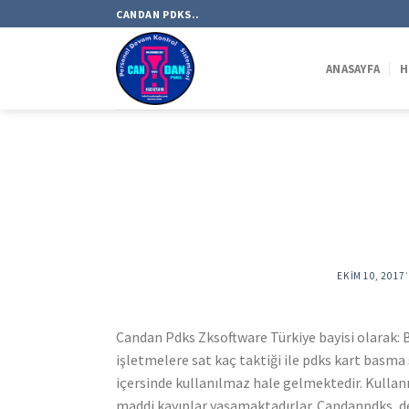
Skip
CANDAN PDKS..
to
content
ANASAYFA
H
EKIM 10, 2017
Candan Pdks Zksoftware Türkiye bayisi olarak: B
işletmelere sat kaç taktiği ile pdks kart basm
içersinde kullanılmaz hale gelmektedir. Kulla
maddi kayıplar yaşamaktadırlar. Candanpdks, de