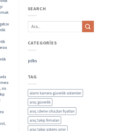
ronik
yi
SEARCH
parmak
gebze
nlik
nlik
CATEGORIES
erası
nlik
pdks
TAG
rada
kamera
,
iris
alarm kamera güvenlik sistemleri
akip
t
araç güvenlik
araç izleme cihazları fiyatları
ra
araç takip firmaları
rol
,
araç takip sistemi izmir