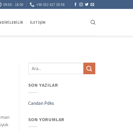
09:00 - 18:00
+90 532 427 38 98
NDIRILEBILIR
İLETIŞIM
SON YAZILAR
Candan Pdks
zaman
SON YORUMLAR
büyük