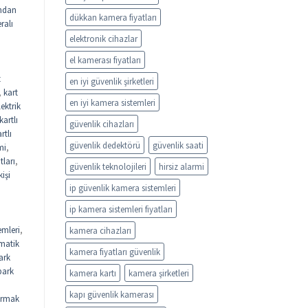
ndan
dükkan kamera fiyatları
ralı
elektronik cihazlar
el kamerası fiyatları
t
en iyi güvenlik şirketleri
,
kart
en iyi kamera sistemleri
lektrik
kartlı
güvenlik cihazları
rtlı
güvenlik dedektörü
güvenlik saati
mi
,
tları
,
güvenlik teknolojileri
hirsiz alarmi
kişi
ip güvenlik kamera sistemleri
ip kamera sistemleri fiyatları
emleri
,
kamera cihazları
matik
kamera fiyatları güvenlik
ark
park
kamera kartı
kamera şirketleri
kapı güvenlik kamerası
rmak