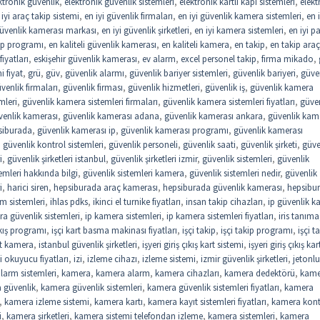
ktronik güvenlik
,
elektronik güvenlik sistemleri
,
elektronik kartlı kapı sistemleri
,
elekt
 iyi araç takip sistemi
,
en iyi güvenlik firmaları
,
en iyi güvenlik kamera sistemleri
,
en i
güvenlik kamerası markası
,
en iyi güvenlik şirketleri
,
en iyi kamera sistemleri
,
en iyi 
kip programı
,
en kaliteli güvenlik kamerası
,
en kaliteli kamera
,
en takip
,
en takip araç
iyatları
,
eskişehir güvenlik kamerası
,
ev alarm
,
excel personel takip
,
firma mikado
,
 fiyat
,
grü
,
güv
,
güvenlik alarmı
,
güvenlik bariyer sistemleri
,
güvenlik bariyeri
,
güve
venlik firmaları
,
güvenlik firması
,
güvenlik hizmetleri
,
güvenlik iş
,
güvenlik kamera
mleri
,
güvenlik kamera sistemleri firmaları
,
güvenlik kamera sistemleri fiyatları
,
güve
venlik kamerası
,
güvenlik kamerası adana
,
güvenlik kamerası ankara
,
güvenlik kam
siburada
,
güvenlik kamerası ip
,
güvenlik kamerası programı
,
güvenlik kamerası
,
güvenlik kontrol sistemleri
,
güvenlik personeli
,
güvenlik saati
,
güvenlik şirketi
,
güve
i
,
güvenlik şirketleri istanbul
,
güvenlik şirketleri izmir
,
güvenlik sistemleri
,
güvenlik
emleri hakkında bilgi
,
güvenlik sistemleri kamera
,
güvenlik sistemleri nedir
,
güvenlik
i
,
harici siren
,
hepsiburada araç kamerası
,
hepsiburada güvenlik kamerası
,
hepsibu
rm sistemleri
,
ihlas pdks
,
ikinci el turnike fiyatları
,
insan takip cihazları
,
ip güvenlik 
a güvenlik sistemleri
,
ip kamera sistemleri
,
ip kamera sistemleri fiyatları
,
iris tanıma
çıkış programı
,
işçi kart basma makinası fiyatları
,
işçi takip
,
işçi takip programı
,
işçi t
st kamera
,
istanbul güvenlik şirketleri
,
işyeri giriş çıkış kart sistemi
,
işyeri giriş çıkış kar
i okuyucu fiyatları
,
izi
,
izleme cihazı
,
izleme sistemi
,
izmir güvenlik şirketleri
,
jetonlu
larm sistemleri
,
kamera
,
kamera alarm
,
kamera cihazları
,
kamera dedektörü
,
kame
 güvenlik
,
kamera güvenlik sistemleri
,
kamera güvenlik sistemleri fiyatları
,
kamera
,
kamera izleme sistemi
,
kamera kartı
,
kamera kayıt sistemleri fiyatları
,
kamera kont
i
,
kamera şirketleri
,
kamera sistemi telefondan izleme
,
kamera sistemleri
,
kamera