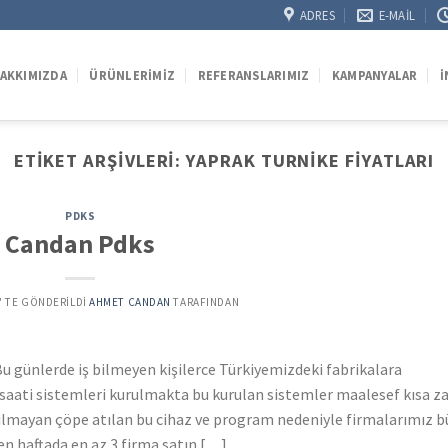
ADRES
E-MAIL
AKKIMIZDA
ÜRÜNLERIMIZ
REFERANSLARIMIZ
KAMPANYALAR
İ
ETIKET ARŞIVLERI:
YAPRAK TURNIKE FIYATLARI
PDKS
Candan Pdks
’' TE GÖNDERILDI
AHMET CANDAN
TARAFINDAN
u günlerde iş bilmeyen kişilerce Türkiyemizdeki fabrikalara
a saati sistemleri kurulmakta bu kurulan sistemler maalesef kısa 
nılmayan çöpe atılan bu cihaz ve program nedeniyle firmalarımız 
n haftada en az 3 firma satın […]