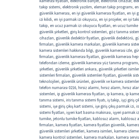
kamerası fiyatları
,
elektronik bariyer
,
elektronik cihazlar
,
ele
takip sistemi
,
elektronik yazılım
,
eleman takip programı
,
en
güvenlik kamerası
,
en iyi güvenlik kamerası fiyatları
,
en iyi 
izi kilidi
,
en iyi parmak izi okuyucu
,
en iyi projeler
,
en iyi ta
takip
,
en ucuz parmak izi okuyucu fiyatları
,
en ucuz turnike f
güvenlik şirketleri
,
giriş kontrol sistemleri
,
göz tanıma sistemi
cihazları
,
güvenlik dedektör fiyatları
,
güvenlik dedektörü
,
gü
firmaları
,
güvenlik kamera markaları
,
güvenlik kamera siste
kamera sistemleri hakkında bilgi
,
guvenlik kamerasi izle
,
gü
firmaları
,
güvenlik kamerası fiyatları
,
güvenlik kamerası hep
telefondan izleme
,
güvenlik kamerası yüz tanıma programı
şirketleri
,
güvenlik şirketleri ankara
,
güvenlik şirketleri isimler
sistemleri firmaları
,
güvenlik sistemleri fiyatları
,
güvenlik sist
teknolojileri
,
güvenlik ürünleri
,
güvenlik ve kamera sistemler
telefon numarası 0216
,
hirsiz alarmi
,
hırsız alarm
,
hırsız ala
sistemleri
,
ip güvenlik kamerası fiyatları
,
ip kamera
,
ip kamer
tanıma sistemi
,
iris tanıma sistemi fiyatı
,
iş takip
,
işçi giriş 
sistemi
,
işe giriş çıkış kart sistemi
,
işe giriş çıkış parmak izi
,
i
sistemi fiyatları
,
işyeri kart basma makinası
,
işyeri parmak iz
turnike
,
jetonlu turnike fiyatları
,
kablosuz alarm
,
kablosuz a
firmaları
,
kamera fiyatları
,
kamera fiyatları güvenlik
,
kamera
güvenlik sistemleri şirketleri
,
kamera isimleri
,
kamera izleme
kamera kontrol sistemleri
,
kamera markaları
,
kamera servis