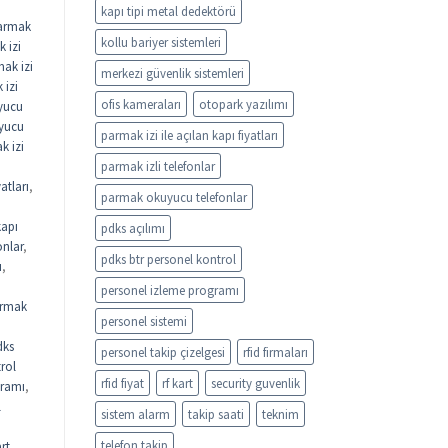
kapı tipi metal dedektörü
armak
kollu bariyer sistemleri
 izi
ak izi
merkezi güvenlik sistemleri
 izi
ofis kameraları
otopark yazılımı
yucu
uyucu
parmak izi ile açılan kapı fiyatları
k izi
parmak izli telefonlar
atları
,
parmak okuyucu telefonlar
kapı
pdks açılımı
onlar
,
pdks btr personel kontrol
ı
,
personel izleme programı
rmak
personel sistemi
dks
personel takip çizelgesi
rfid firmaları
rol
rfid fiyat
rf kart
security guvenlik
gramı
,
l
sistem alarm
takip saati
teknim
telefon takip
rt