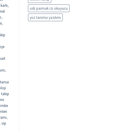
kartı
,
usb parmak izi okuyucu
nel
ı
,
yüz tanıma yazılımı
si
,
akip
oje
kart
arm
,
tansa
loji
n takip
emi
urnike
mleri
gramı
,
,
vip