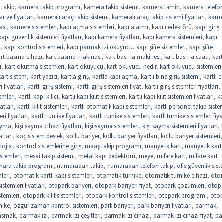
 takip
,
kamera takip programı
,
kamera takip sistemi
,
kamera tamiri
,
kamera telefo
r ve fiyatları
,
kameralı araç takip sistemi
,
kameralı araç takip sistemi fiyatları
,
kame
ası
,
kamere sistemleri
,
kapı açma sistemleri
,
kapı alarmı
,
kapı dedektörü
,
kapı giriş
kapı güvenlik sistemleri fiyatları
,
kapı kamera fiyatları
,
kapı kamera sistemleri
,
kapı
u
,
kapı kontrol sistemleri
,
kapı parmak izi okuyucu
,
kapı şifre sistemleri
,
kapı şifre
art basma cihazı
,
kart basma makinası
,
kart basma makinesi
,
kart basma saati
,
kar
i
,
kart okutma sistemleri
,
kart okuyucu
,
kart okuyucu nedir
,
kart okuyucu sistemleri
kart sistem
,
kart yazıcı
,
kartla giriş
,
kartla kapı açma
,
kartlı bina giriş sistemi
,
kartlı e
i fiyatları
,
kartlı giriş sistemi
,
kartlı giriş sistemleri fiyat
,
kartlı giriş sistemleri fiyatları
,
temleri
,
kartlı kapı kilidi
,
kartlı kapı kilit sistemleri
,
kartlı kapı kilit sistemleri fiyatları
,
ka
yatları
,
kartlı kilit sistemleri
,
kartlı otomatik kapı sistemleri
,
kartlı personel takip siste
eri fiyatları
,
kartlı turnike fiyatları
,
kartlı turnike sistemleri
,
kartlı turnike sistemleri fiya
sayma
,
kişi sayma cihazı fiyatları
,
kişi sayma sistemleri
,
kişi sayma sistemleri fiyatları
,
atları
,
koç sistem destek
,
kollu bariyer
,
kollu bariyer fiyatları
,
kollu bariyer sistemleri
,
lojisi
,
kontrol sistemlerine giriş
,
maaş takip programı
,
manyetik kart
,
manyetik kart
stemleri
,
mesai takip sistemi
,
metal kapı dedektörü
,
meye
,
mifare kart
,
mifare kart
ara takip programı
,
numaradan takip
,
numaradan telefon takip
,
ofis güvenlik sist
leri
,
otomatik kartlı kapı sistemleri
,
otomatik turnike
,
otomatik turnike cihazı
,
oto
stemleri fiyatları
,
otopark bariyeri
,
otopark bariyeri fiyat
,
otopark çözümleri
,
otop
stemleri
,
otopark kilit sistemleri
,
otopark kontrol sistemleri
,
otopark programı
,
oto
nike
,
özgür zaman kontrol sistemleri
,
park bariyeri
,
park bariyeri fiyatları
,
parmak
,
asmak
,
parmak izi
,
parmak izi çeşitleri
,
parmak izi cihazı
,
parmak izi cihazı fiyat
,
pa