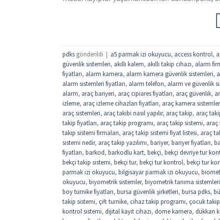
pdks
gönderildi
|
a5 parmak izi okuyucu
,
access kontrol
,
a
güvenlik sistemleri
,
akıllı kalem
,
akıllı takip cihazı
,
alarm fir
fiyatları
,
alarm kamera
,
alarm kamera güvenlik sistemleri
,
a
alarm sistemleri fiyatları
,
alarm telefon
,
alarm ve güvenlik si
alarm
,
araç bariyeri
,
araç cipiares fiyatları
,
araç güvenlik
,
ar
izleme
,
araç izleme cihazları fiyatları
,
araç kamera sistemler
araç sistemleri
,
araç takibi nasıl yapılır
,
araç takip
,
araç taki
takip fiyatları
,
araç takip programı
,
araç takip sistemi
,
araç 
takip sistemi firmaları
,
araç takip sistemi fiyat listesi
,
araç tak
sistemi nedir
,
araç takip yazılımı
,
bariyer
,
bariyer fiyatları
,
ba
fiyatları
,
barkod
,
barkodlu kart
,
bekçi
,
bekçi devriye tur kon
bekçi takip sistemi
,
bekçi tur
,
bekçi tur kontrol
,
bekçi tur kon
parmak izi okuyucu
,
bilgisayar parmak izi okuyucu
,
biomet
okuyucu
,
biyometrik sistemler
,
biyometrik tanıma sistemleri
boy turnike fiyatları
,
bursa güvenlik şirketleri
,
bursa pdks
,
bü
takip sistemi
,
çift turnike
,
cihaz takip programı
,
çocuk takip
kontrol sistemi
,
dijital kayıt cihazı
,
dome kamera
,
dükkan ka