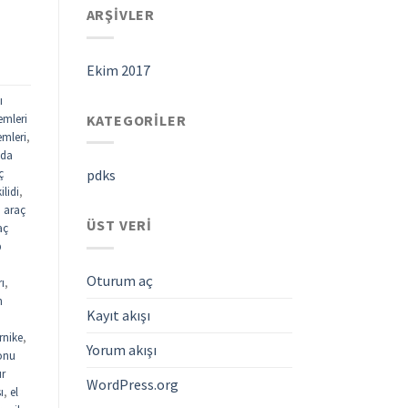
ARŞIVLER
Ekim 2017
ı
KATEGORILER
emleri
emleri
,
ada
ç
pdks
ilidi
,
,
araç
ÜST VERI
aç
p
Oturum aç
rı
,
n
Kayıt akışı
rnike
,
Yorum akışı
fonu
ur
WordPress.org
ı
,
el