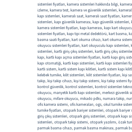
sistemleri fiyatları
,
kamera sistemleri hakkında bilgi
,
kamera
izleme
,
kamera test
,
kamera ve güvenlik sistemleri
,
kamerala
kapı sistemleri
,
kameralı saat
,
kameralı saat fiyatları
,
kamer
sistemleri
,
kapı güvenlik kamerası
,
kapı güvenlik sistemleri
,
kamera sistemleri fiyatları
,
kapı kamerası
,
kapı kart okuyuc
sistemleri fiyatları
,
kapı tipi metal dedektörü
,
kart basma
,
k
basma saati fiyatları
,
kart okuma cihazı
,
kart okuma sistem
okuyucu sistemleri fiyatları
,
kart okuyuculu kapı sistemleri
,
sistemleri
,
kartlı giriş çıkış sistemleri
,
kartlı giriş çıkış sistemler
kapı
,
kartlı kapı açma sistemleri fiyatları
,
kartlı kapı giriş sis
kapı otomatiği
,
kartlı kapı sistemleri
,
kartlı kapı sistemleri fi
kartlı sistem
,
kartlı sistem kapı kilitleri
,
kartlı sistem kapı kilitl
kelebek turnike
,
kilit sistemleri
,
kilit sistemleri fiyatları
,
kişi 
takip
,
kişi takip cihazı
,
kişi takip sistemi
,
kişi takip sistemi fiy
kontrol güvenlik
,
kontrol sistemleri
,
kontrol sistemleri tekno
okuyucu
,
manyetik kartlı kapı sistemleri
,
merkezi güvenlik si
okuyucu
,
mifare okuyucu
,
mikado pdks
,
numara takip
,
num
ofis kamera sistemi
,
ofis kameraları
,
ogs
,
okul turnike sistem
turnike fiyatları
,
otopark bariyer sistemleri
,
otopark bariyer si
giriş çıkış sistemleri
,
otopark giriş sistemleri
,
otopark kapı si
sistemleri
,
otopark takip sistemi
,
otopark yazılımı
,
özak tur
parmak basma cihazı
,
parmak basma makinası
,
parmak b