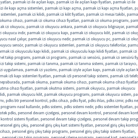
iyatları
,
parmak izi ile açılan kapı
,
parmak izi ile açılan kapı fiyatları
,
parmak izi ile
zi ile kapı açma sistemleri
,
parmak izi kapı açma
,
parmak izi kapı açma fiyatları
,
p
sistemleri
,
parmak izi kilidi
,
parmak izi kilit fiyatları
,
parmak izi mesai takibi
,
parmak
 okuma cihazı
,
parmak izi okuma cihazı fiyatları
,
parmak izi okuma programı
,
parm
ak izi okuyucu
,
parmak izi okuyucu ankara
,
parmak izi okuyucu bilgisayar
,
parmak
i okuyucu indir
,
parmak izi okuyucu kapı
,
parmak izi okuyucu kilit
,
parmak izi oku
ucu nasıl çalışır
,
parmak izi okuyucu nedir
,
parmak izi okuyucu pc
,
parmak izi ok
kuyucu sensör
,
parmak izi okuyucu sistemleri
,
parmak izi okuyucu telefonlar
,
parma
rmak izi okuyuculu kapı kilidi
,
parmak izi okuyuculu kapı kilidi fiyatları
,
parmak izi
nel takip programı
,
parmak izi programı
,
parmak izi sensörü
,
parmak izi sensörü fiy
zi takip sistemi
,
parmak izi tanıma
,
parmak izi tanıma sistemi
,
parmak izi tarayıcı
,
zi uygulaması
,
parmak izi yazılımı
,
parmak iziyle açılan kapı
,
parmak iziyle açılan 
mak izli kapı sistemleri fiyatları
,
parmak izli personel takip sistemi
,
parmak izli telef
hepsiburada
,
parmak okuma
,
parmak okuma cihazı
,
parmak okuma cihazı fiyatlar
tma cihazı fiyatları
,
parmak okutma sistemi
,
parmak okuyucu
,
parmak okuyucu
idi
,
parmak okuyucu kilit
,
parmak okuyucu programı
,
parmak okuyucu sistem
,
pa
ımı
,
pdks btr personel kontrol
,
pdks cihazı
,
pdks fiyat
,
pdks ihlas
,
pdks izmir
,
pdks ne
programı nasıl kullanılır
,
pdks sistemi
,
pdks sistemi nedir
,
pdks sistemleri fiyatları
,
p
otek pdks
,
personel devam çizelgesi
,
personel devam kontrol
,
personel devam kont
ontrol sistemi fiyatları
,
personel devam takip çizelgesi
,
personel devam takip pro
ersonel giriş çıkış
,
personel giriş çıkış kart sistemi fiyatları
,
personel giriş çıkış kontro
 cihazı
,
personel giriş çıkış takip programı
,
personel giriş çıkış takip sistemi fiyatları
,
,
personel izin takip programı
,
personel izleme programı
,
personel kart
,
personel ka