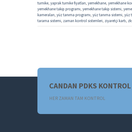
turnike
,
yaprak turnike fiyatları
,
yemekhane
,
yemekhane kon
yemekhane takip programı
,
yemekhane takip sistemi
,
yemek
kameraları
,
yüz tanıma programı
,
yüz tanıma sistemi
,
yüz t
tarama sistemi
,
zaman kontrol sistemleri
,
ziyaretçi kartı
,
zk
CANDAN PDKS KONTROL 
HER ZAMAN TAM KONTROL