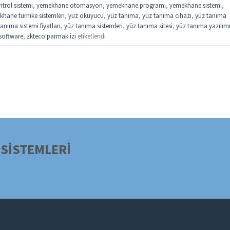
trol sistemi
,
yemekhane otomasyon
,
yemekhane programı
,
yemekhane sistemi
,
hane turnike sistemleri
,
yüz okuyucu
,
yüz tanıma
,
yüz tanıma cihazı
,
yüz tanıma
anıma sistemi fiyatları
,
yüz tanıma sistemleri
,
yüz tanıma sitesi
,
yüz tanıma yazılım
software
,
zkteco parmak izi
etiketlendi
SİSTEMLERİ