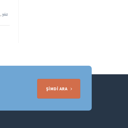
ı
,
yüz
ŞIMDI ARA