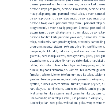
basma
,
personel kart basma makinası
,
personel kart basma 
personel kayıt programı
,
personel kimlik kartı
,
personel kon
maaş takip programı
,
personel mesai takip
,
personel mesai
personel programı
,
personel puantaj
,
personel puantaj pro
personel takip excel
,
personel takip formu
,
personel takip p
programı full
,
personel takip programı ücretsiz
,
personel ta
sistemi izmir
,
personel takip sistemi parmak izi
,
personel ta
personel tanıtım kartı
,
personel yaka kartı
,
personel yüz tan
takip
,
proksimity kart
,
proximity kart
,
proximity kart nedir
,
programı
,
puantaj sistemi
,
referans güvenlik
,
renkli kamera
okuyucu
,
rfid kilit
,
rfıd
,
rfıd sistemi
,
saat kamera
,
saat kame
guvenlik
,
servis takip sistemi
,
servis yazılımı
,
şifreli
,
şifreli gi
sistem kamera
,
site güvenlik kamera sistemleri
,
smart bilgi t
takilik
,
takip cihazı
,
takip cihazı fiyatları
,
takip programi
,
ta
turnike
,
taşınabilir kamera
,
tek kamera
,
tek kameralı güvenl
firmaları
,
telefon izleme
,
telefon numarası ile takip
,
telefon
yazılımı
,
telefon yazılımları
,
telefonda parmak izi okuyucu
,
fiyatları
,
turkcell kamera sistemi
,
turnike
,
turnike çeşitleri
,
tu
kart okuyucu
,
turnike kartı
,
turnike modelleri
,
turnike progr
fiyat listesi
,
turnike sistemleri nasıl çalışır
,
turnike tur
,
turuncu
unilever nedir
,
ürün takip sistemi
,
usb parmak izi okuyucu
,
turnike fiyatları
,
web pdks
,
web tabanlı pdks
,
winper
,
winper