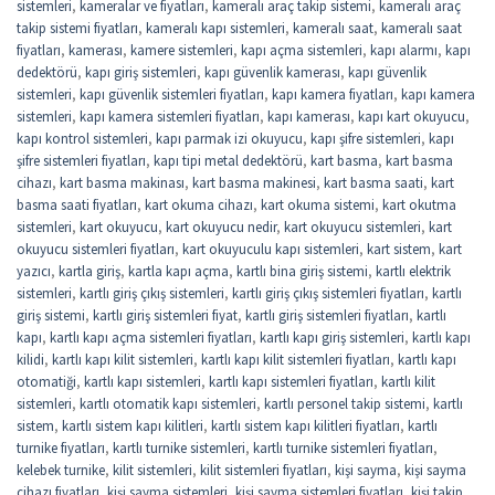
sistemleri
,
kameralar ve fiyatları
,
kameralı araç takip sistemi
,
kameralı araç
takip sistemi fiyatları
,
kameralı kapı sistemleri
,
kameralı saat
,
kameralı saat
fiyatları
,
kamerası
,
kamere sistemleri
,
kapı açma sistemleri
,
kapı alarmı
,
kapı
dedektörü
,
kapı giriş sistemleri
,
kapı güvenlik kamerası
,
kapı güvenlik
sistemleri
,
kapı güvenlik sistemleri fiyatları
,
kapı kamera fiyatları
,
kapı kamera
sistemleri
,
kapı kamera sistemleri fiyatları
,
kapı kamerası
,
kapı kart okuyucu
,
kapı kontrol sistemleri
,
kapı parmak izi okuyucu
,
kapı şifre sistemleri
,
kapı
şifre sistemleri fiyatları
,
kapı tipi metal dedektörü
,
kart basma
,
kart basma
cihazı
,
kart basma makinası
,
kart basma makinesi
,
kart basma saati
,
kart
basma saati fiyatları
,
kart okuma cihazı
,
kart okuma sistemi
,
kart okutma
sistemleri
,
kart okuyucu
,
kart okuyucu nedir
,
kart okuyucu sistemleri
,
kart
okuyucu sistemleri fiyatları
,
kart okuyuculu kapı sistemleri
,
kart sistem
,
kart
yazıcı
,
kartla giriş
,
kartla kapı açma
,
kartlı bina giriş sistemi
,
kartlı elektrik
sistemleri
,
kartlı giriş çıkış sistemleri
,
kartlı giriş çıkış sistemleri fiyatları
,
kartlı
giriş sistemi
,
kartlı giriş sistemleri fiyat
,
kartlı giriş sistemleri fiyatları
,
kartlı
kapı
,
kartlı kapı açma sistemleri fiyatları
,
kartlı kapı giriş sistemleri
,
kartlı kapı
kilidi
,
kartlı kapı kilit sistemleri
,
kartlı kapı kilit sistemleri fiyatları
,
kartlı kapı
otomatiği
,
kartlı kapı sistemleri
,
kartlı kapı sistemleri fiyatları
,
kartlı kilit
sistemleri
,
kartlı otomatik kapı sistemleri
,
kartlı personel takip sistemi
,
kartlı
sistem
,
kartlı sistem kapı kilitleri
,
kartlı sistem kapı kilitleri fiyatları
,
kartlı
turnike fiyatları
,
kartlı turnike sistemleri
,
kartlı turnike sistemleri fiyatları
,
kelebek turnike
,
kilit sistemleri
,
kilit sistemleri fiyatları
,
kişi sayma
,
kişi sayma
cihazı fiyatları
,
kişi sayma sistemleri
,
kişi sayma sistemleri fiyatları
,
kişi takip
,