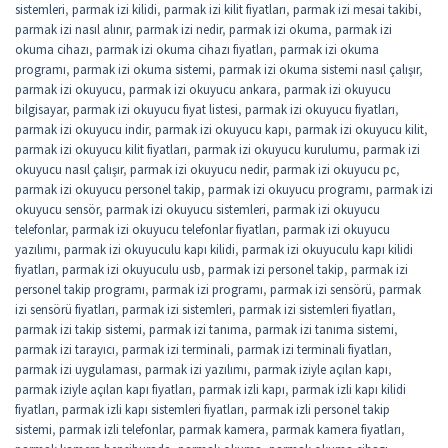
sistemleri
,
parmak izi kilidi
,
parmak izi kilit fiyatları
,
parmak izi mesai takibi
,
parmak izi nasıl alınır
,
parmak izi nedir
,
parmak izi okuma
,
parmak izi
okuma cihazı
,
parmak izi okuma cihazı fiyatları
,
parmak izi okuma
programı
,
parmak izi okuma sistemi
,
parmak izi okuma sistemi nasıl çalışır
,
parmak izi okuyucu
,
parmak izi okuyucu ankara
,
parmak izi okuyucu
bilgisayar
,
parmak izi okuyucu fiyat listesi
,
parmak izi okuyucu fiyatları
,
parmak izi okuyucu indir
,
parmak izi okuyucu kapı
,
parmak izi okuyucu kilit
,
parmak izi okuyucu kilit fiyatları
,
parmak izi okuyucu kurulumu
,
parmak izi
okuyucu nasıl çalışır
,
parmak izi okuyucu nedir
,
parmak izi okuyucu pc
,
parmak izi okuyucu personel takip
,
parmak izi okuyucu programı
,
parmak izi
okuyucu sensör
,
parmak izi okuyucu sistemleri
,
parmak izi okuyucu
telefonlar
,
parmak izi okuyucu telefonlar fiyatları
,
parmak izi okuyucu
yazılımı
,
parmak izi okuyuculu kapı kilidi
,
parmak izi okuyuculu kapı kilidi
fiyatları
,
parmak izi okuyuculu usb
,
parmak izi personel takip
,
parmak izi
personel takip programı
,
parmak izi programı
,
parmak izi sensörü
,
parmak
izi sensörü fiyatları
,
parmak izi sistemleri
,
parmak izi sistemleri fiyatları
,
parmak izi takip sistemi
,
parmak izi tanıma
,
parmak izi tanıma sistemi
,
parmak izi tarayıcı
,
parmak izi terminali
,
parmak izi terminali fiyatları
,
parmak izi uygulaması
,
parmak izi yazılımı
,
parmak iziyle açılan kapı
,
parmak iziyle açılan kapı fiyatları
,
parmak izli kapı
,
parmak izli kapı kilidi
fiyatları
,
parmak izli kapı sistemleri fiyatları
,
parmak izli personel takip
sistemi
,
parmak izli telefonlar
,
parmak kamera
,
parmak kamera fiyatları
,