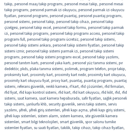
takip
,
personel maaş takip programı
,
personel mesai takip
,
personel mesai
takip programı
,
personel parmak izi okuyucu
,
personel parmak izi okuyucu
fiyatları
,
personel programı
,
personel puantaj
,
personel puantaj programı
,
personel sistemi
,
personel takip
,
personel takip cihazı
,
personel takip
çizelgesi
,
personel takip excel
,
personel takip formu
,
personel takip parmak
izi
,
personel takip programı
,
personel takip programı access
,
personel takip
programı full
,
personel takip programı ücretsiz
,
personel takip sistemi
,
personel takip sistemi ankara
,
personel takip sistemi fiyatları
,
personel takip
sistemi izmir
,
personel takip sistemi parmak izi
,
personel takip sistemi
programı
,
personel takip sistemi programı excel
,
personel takip yazılımı
,
personel tanıtım kartı
,
personel yaka kartı
,
personel yüz tanıma sistemi
,
pır
dedektör
,
pkds
,
plaka tanıma sistemi
,
polimek
,
program telefon
,
proje takip
,
proksimity kart
,
proximity kart
,
proximity kart nedir
,
proximity kart okuyucu
,
proximity kart okuyucu fiyat
,
proxy kart
,
puantaj
,
puantaj programı
,
puantaj
sistemi
,
referans güvenlik
,
renkli kamera
,
rf kart
,
rfid çözümleri
,
rfid firmaları
,
rfid fiyat
,
rfid kapı kontrol sistemi
,
rfid kart
,
rfid kart okuyucu
,
rfid kilit
,
rfıd
,
rfıd
sistemi
,
saat kamera
,
saat kamera hepsiburada
,
safir fiyatları
,
sağlık personeli
takip sistemi
,
şanlıurfa khb
,
security guvenlik
,
servis takip sistemi
,
servis
yazılımı
,
şifreli
,
şifreli giriş sistemleri
,
şifreli kapı açma
,
şifreli kapı giriş sistemi
,
şifreli kapı sistemleri
,
sistem alarm
,
sistem kamera
,
site güvenlik kamera
sistemleri
,
smart bilgi teknolojileri
,
smart güvenlik
,
spor salonu turnike
sistemleri fiyatları
,
su saati fiyatları
,
takilik
,
takip cihazı
,
takip cihazı fiyatları
,