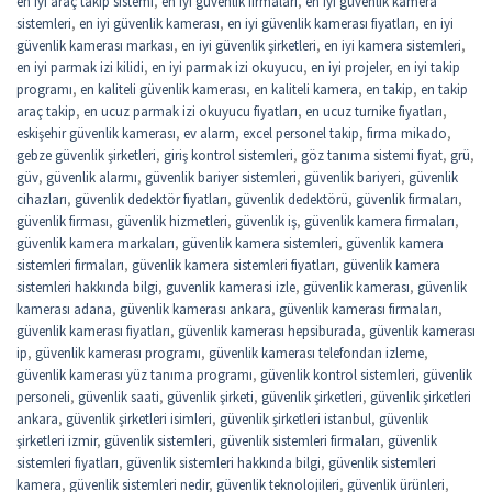
en iyi araç takip sistemi
,
en iyi güvenlik firmaları
,
en iyi güvenlik kamera
sistemleri
,
en iyi güvenlik kamerası
,
en iyi güvenlik kamerası fiyatları
,
en iyi
güvenlik kamerası markası
,
en iyi güvenlik şirketleri
,
en iyi kamera sistemleri
,
en iyi parmak izi kilidi
,
en iyi parmak izi okuyucu
,
en iyi projeler
,
en iyi takip
programı
,
en kaliteli güvenlik kamerası
,
en kaliteli kamera
,
en takip
,
en takip
araç takip
,
en ucuz parmak izi okuyucu fiyatları
,
en ucuz turnike fiyatları
,
eskişehir güvenlik kamerası
,
ev alarm
,
excel personel takip
,
firma mikado
,
gebze güvenlik şirketleri
,
giriş kontrol sistemleri
,
göz tanıma sistemi fiyat
,
grü
,
güv
,
güvenlik alarmı
,
güvenlik bariyer sistemleri
,
güvenlik bariyeri
,
güvenlik
cihazları
,
güvenlik dedektör fiyatları
,
güvenlik dedektörü
,
güvenlik firmaları
,
güvenlik firması
,
güvenlik hizmetleri
,
güvenlik iş
,
güvenlik kamera firmaları
,
güvenlik kamera markaları
,
güvenlik kamera sistemleri
,
güvenlik kamera
sistemleri firmaları
,
güvenlik kamera sistemleri fiyatları
,
güvenlik kamera
sistemleri hakkında bilgi
,
guvenlik kamerasi izle
,
güvenlik kamerası
,
güvenlik
kamerası adana
,
güvenlik kamerası ankara
,
güvenlik kamerası firmaları
,
güvenlik kamerası fiyatları
,
güvenlik kamerası hepsiburada
,
güvenlik kamerası
ip
,
güvenlik kamerası programı
,
güvenlik kamerası telefondan izleme
,
güvenlik kamerası yüz tanıma programı
,
güvenlik kontrol sistemleri
,
güvenlik
personeli
,
güvenlik saati
,
güvenlik şirketi
,
güvenlik şirketleri
,
güvenlik şirketleri
ankara
,
güvenlik şirketleri isimleri
,
güvenlik şirketleri istanbul
,
güvenlik
şirketleri izmir
,
güvenlik sistemleri
,
güvenlik sistemleri firmaları
,
güvenlik
sistemleri fiyatları
,
güvenlik sistemleri hakkında bilgi
,
güvenlik sistemleri
kamera
,
güvenlik sistemleri nedir
,
güvenlik teknolojileri
,
güvenlik ürünleri
,