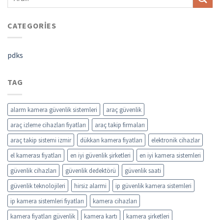
CATEGORIES
pdks
TAG
alarm kamera güvenlik sistemleri
araç güvenlik
araç izleme cihazları fiyatları
araç takip firmaları
araç takip sistemi izmir
dükkan kamera fiyatları
elektronik cihazlar
el kamerası fiyatları
en iyi güvenlik şirketleri
en iyi kamera sistemleri
güvenlik cihazları
güvenlik dedektörü
güvenlik saati
güvenlik teknolojileri
hirsiz alarmi
ip güvenlik kamera sistemleri
ip kamera sistemleri fiyatları
kamera cihazları
kamera fiyatları güvenlik
kamera kartı
kamera şirketleri