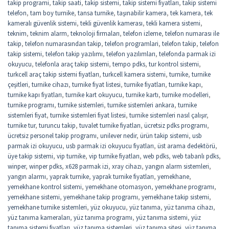
takip programi
,
takip saati
,
takip sistemi
,
takip sistemi fiyatları
,
takip sistemi
telefon
,
tam boy turnike
,
tansa turnike
,
taşınabilir kamera
,
tek kamera
,
tek
kameralı güvenlik sistemi
,
tekli güvenlik kamerası
,
tekli kamera sistemi
,
teknim
,
teknim alarm
,
teknoloji firmaları
,
telefon izleme
,
telefon numarası ile
takip
,
telefon numarasından takip
,
telefon programlari
,
telefon takip
,
telefon
takip sistemi
,
telefon takip yazılımı
,
telefon yazılımları
,
telefonda parmak izi
okuyucu
,
telefonla araç takip sistemi
,
tempo pdks
,
tur kontrol sistemi
,
turkcell araç takip sistemi fiyatları
,
turkcell kamera sistemi
,
turnike
,
turnike
çeşitleri
,
turnike cihazı
,
turnike fiyat listesi
,
turnike fiyatları
,
turnike kapı
,
turnike kapı fiyatları
,
turnike kart okuyucu
,
turnike kartı
,
turnike modelleri
,
turnike programı
,
turnike sistemleri
,
turnike sistemleri ankara
,
turnike
sistemleri fiyat
,
turnike sistemleri fiyat listesi
,
turnike sistemleri nasıl çalışır
,
turnike tur
,
turuncu takip
,
tuvalet turnike fiyatları
,
ücretsiz pdks programı
,
ücretsiz personel takip programı
,
unilever nedir
,
ürün takip sistemi
,
usb
parmak izi okuyucu
,
usb parmak izi okuyucu fiyatları
,
üst arama dedektörü
,
üye takip sistemi
,
vip turnike
,
vip turnike fiyatları
,
web pdks
,
web tabanlı pdks
,
winper
,
winper pdks
,
x628 parmak izi
,
xray cihazı
,
yangın alarm sistemleri
,
yangın alarmı
,
yaprak turnike
,
yaprak turnike fiyatları
,
yemekhane
,
yemekhane kontrol sistemi
,
yemekhane otomasyon
,
yemekhane programı
,
yemekhane sistemi
,
yemekhane takip programı
,
yemekhane takip sistemi
,
yemekhane turnike sistemleri
,
yüz okuyucu
,
yüz tanıma
,
yüz tanıma cihazı
,
yüz tanıma kameraları
,
yüz tanıma programı
,
yüz tanıma sistemi
,
yüz
tanıma sistemi fiyatları
,
yüz tanıma sistemleri
,
yüz tanıma sitesi
,
yüz tanıma