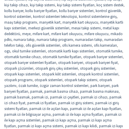
kişi takip cihazı
,
kişi takip sistemi
,
kişi takip sistemi fiyatları
,
koç sistem destek
,
kollu bariyer
,
kollu bariyer fiyatları
,
kollu bariyer sistemleri
,
kontrol güvenlik
,
kontrol sistemleri
,
kontrol sistemleri teknolojisi
,
kontrol sistemlerine giriş
,
maaş takip programı
,
manyetik kart
,
manyetik kart okuyucu
,
manyetik kartlı
kapı sistemleri
,
merkezi güvenlik sistemleri
,
mesai takip sistemi
,
metal kapı
dedektörü
,
meye
,
mifare kart
,
mifare kart okuyucu
,
mifare okuyucu
,
mikado
pdks
,
numara takip
,
numara takip programı
,
numaradan takip
,
numaradan
telefon takip
,
ofis güvenlik sistemleri
,
ofis kamera sistemi
,
ofis kameraları
,
ogs
,
okul turnike sistemleri
,
otomatik kartlı kapı sistemleri
,
otomatik turnike
,
otomatik turnike cihazı
,
otomatik turnike fiyatları
,
otopark bariyer sistemleri
,
otopark bariyer sistemleri fiyatları
,
otopark bariyeri
,
otopark bariyeri fiyat
,
otopark çözümleri
,
otopark giriş çıkış sistemleri
,
otopark giriş sistemleri
,
otopark kapı sistemleri
,
otopark kilit sistemleri
,
otopark kontrol sistemleri
,
otopark programı
,
otopark sistemleri
,
otopark takip sistemi
,
otopark
yazılımı
,
özak turnike
,
özgür zaman kontrol sistemleri
,
park bariyeri
,
park
bariyeri fiyatları
,
parmak
,
parmak basma cihazı
,
parmak basma makinası
,
parmak basmak
,
parmak izi
,
parmak izi çeşitleri
,
parmak izi cihazı
,
parmak
izi cihazı fiyat
,
parmak izi fiyatları
,
parmak izi giriş sistemi
,
parmak izi giriş
sistemi fiyatları
,
parmak izi ile açılan kapı
,
parmak izi ile açılan kapı fiyatları
,
parmak izi ile bilgisayar açma
,
parmak izi ile kapı açma fiyatları
,
parmak izi
ile kapı açma sistemleri
,
parmak izi kapı açma
,
parmak izi kapı açma
fiyatları
,
parmak izi kapı açma sistemi
,
parmak izi kapı kilidi
,
parmak izi kapı