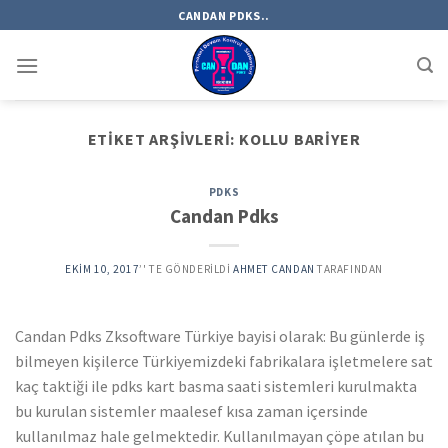
Skip
CANDAN PDKS..
to
content
ETIKET ARŞIVLERI:
KOLLU BARIYER
PDKS
Candan Pdks
EKIM 10, 2017
’' TE GÖNDERILDI
AHMET CANDAN
TARAFINDAN
Candan Pdks Zksoftware Türkiye bayisi olarak: Bu günlerde iş
bilmeyen kişilerce Türkiyemizdeki fabrikalara işletmelere sat
kaç taktiği ile pdks kart basma saati sistemleri kurulmakta
bu kurulan sistemler maalesef kısa zaman içersinde
kullanılmaz hale gelmektedir. Kullanılmayan çöpe atılan bu