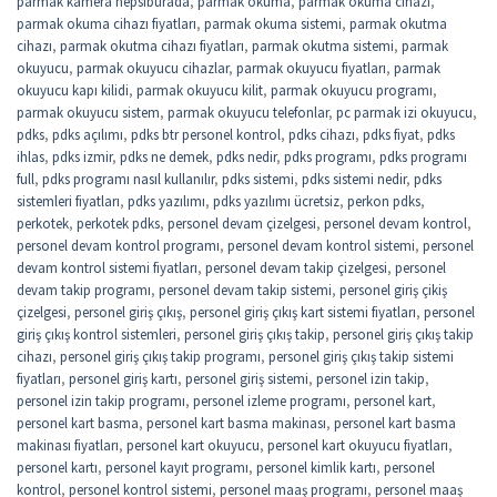
parmak kamera hepsiburada
,
parmak okuma
,
parmak okuma cihazı
,
parmak okuma cihazı fiyatları
,
parmak okuma sistemi
,
parmak okutma
cihazı
,
parmak okutma cihazı fiyatları
,
parmak okutma sistemi
,
parmak
okuyucu
,
parmak okuyucu cihazlar
,
parmak okuyucu fiyatları
,
parmak
okuyucu kapı kilidi
,
parmak okuyucu kilit
,
parmak okuyucu programı
,
parmak okuyucu sistem
,
parmak okuyucu telefonlar
,
pc parmak izi okuyucu
,
pdks
,
pdks açılımı
,
pdks btr personel kontrol
,
pdks cihazı
,
pdks fiyat
,
pdks
ihlas
,
pdks izmir
,
pdks ne demek
,
pdks nedir
,
pdks programı
,
pdks programı
full
,
pdks programı nasıl kullanılır
,
pdks sistemi
,
pdks sistemi nedir
,
pdks
sistemleri fiyatları
,
pdks yazılımı
,
pdks yazılımı ücretsiz
,
perkon pdks
,
perkotek
,
perkotek pdks
,
personel devam çizelgesi
,
personel devam kontrol
,
personel devam kontrol programı
,
personel devam kontrol sistemi
,
personel
devam kontrol sistemi fiyatları
,
personel devam takip çizelgesi
,
personel
devam takip programı
,
personel devam takip sistemi
,
personel giriş çikiş
çizelgesi
,
personel giriş çıkış
,
personel giriş çıkış kart sistemi fiyatları
,
personel
giriş çıkış kontrol sistemleri
,
personel giriş çıkış takip
,
personel giriş çıkış takip
cihazı
,
personel giriş çıkış takip programı
,
personel giriş çıkış takip sistemi
fiyatları
,
personel giriş kartı
,
personel giriş sistemi
,
personel izin takip
,
personel izin takip programı
,
personel izleme programı
,
personel kart
,
personel kart basma
,
personel kart basma makinası
,
personel kart basma
makinası fiyatları
,
personel kart okuyucu
,
personel kart okuyucu fiyatları
,
personel kartı
,
personel kayıt programı
,
personel kimlik kartı
,
personel
kontrol
,
personel kontrol sistemi
,
personel maaş programı
,
personel maaş