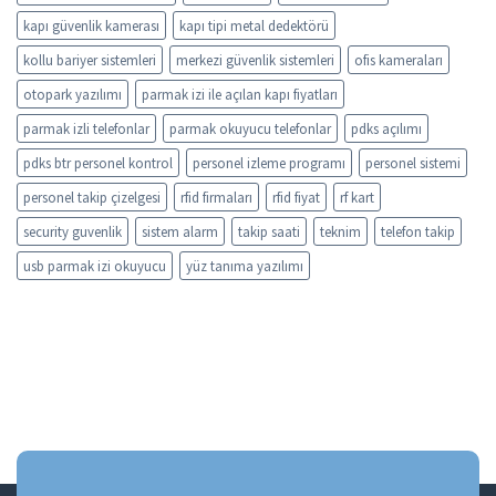
kapı güvenlik kamerası
kapı tipi metal dedektörü
kollu bariyer sistemleri
merkezi güvenlik sistemleri
ofis kameraları
otopark yazılımı
parmak izi ile açılan kapı fiyatları
parmak izli telefonlar
parmak okuyucu telefonlar
pdks açılımı
pdks btr personel kontrol
personel izleme programı
personel sistemi
personel takip çizelgesi
rfid firmaları
rfid fiyat
rf kart
security guvenlik
sistem alarm
takip saati
teknim
telefon takip
usb parmak izi okuyucu
yüz tanıma yazılımı