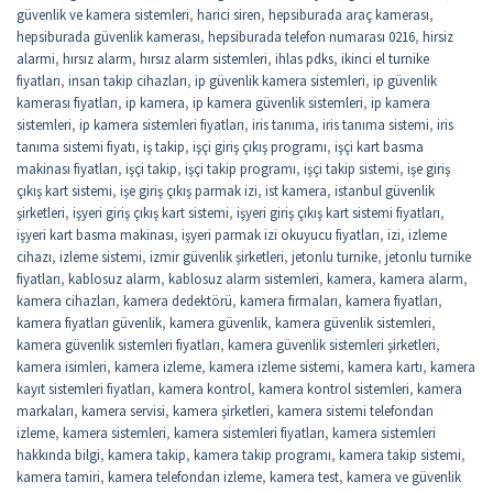
güvenlik ve kamera sistemleri
,
harici siren
,
hepsiburada araç kamerası
,
hepsiburada güvenlik kamerası
,
hepsiburada telefon numarası 0216
,
hirsiz
alarmi
,
hırsız alarm
,
hırsız alarm sistemleri
,
ihlas pdks
,
ikinci el turnike
fiyatları
,
insan takip cihazları
,
ip güvenlik kamera sistemleri
,
ip güvenlik
kamerası fiyatları
,
ip kamera
,
ip kamera güvenlik sistemleri
,
ip kamera
sistemleri
,
ip kamera sistemleri fiyatları
,
iris tanıma
,
iris tanıma sistemi
,
iris
tanıma sistemi fiyatı
,
iş takip
,
işçi giriş çıkış programı
,
işçi kart basma
makinası fiyatları
,
işçi takip
,
işçi takip programı
,
işçi takip sistemi
,
işe giriş
çıkış kart sistemi
,
işe giriş çıkış parmak izi
,
ist kamera
,
istanbul güvenlik
şirketleri
,
işyeri giriş çıkış kart sistemi
,
işyeri giriş çıkış kart sistemi fiyatları
,
işyeri kart basma makinası
,
işyeri parmak izi okuyucu fiyatları
,
izi
,
izleme
cihazı
,
izleme sistemi
,
izmir güvenlik şirketleri
,
jetonlu turnike
,
jetonlu turnike
fiyatları
,
kablosuz alarm
,
kablosuz alarm sistemleri
,
kamera
,
kamera alarm
,
kamera cihazları
,
kamera dedektörü
,
kamera firmaları
,
kamera fiyatları
,
kamera fiyatları güvenlik
,
kamera güvenlik
,
kamera güvenlik sistemleri
,
kamera güvenlik sistemleri fiyatları
,
kamera güvenlik sistemleri şirketleri
,
kamera isimleri
,
kamera izleme
,
kamera izleme sistemi
,
kamera kartı
,
kamera
kayıt sistemleri fiyatları
,
kamera kontrol
,
kamera kontrol sistemleri
,
kamera
markaları
,
kamera servisi
,
kamera şirketleri
,
kamera sistemi telefondan
izleme
,
kamera sistemleri
,
kamera sistemleri fiyatları
,
kamera sistemleri
hakkında bilgi
,
kamera takip
,
kamera takip programı
,
kamera takip sistemi
,
kamera tamiri
,
kamera telefondan izleme
,
kamera test
,
kamera ve güvenlik