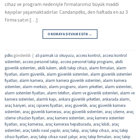
cihaz ve program nedeniyle firmalarımız büyük maddi
kayıplar yaşamaktadırlar. Candanpdks, den haftada en az 3
firma satın […]
OKUMAYA DEVAM EDIN
→
pdks
gönderildi
|
a5 parmak izi okuyucu
,
access kontrol
,
access kontrol
sistemleri
,
access personel takip
,
access personel takip programı
,
akıllı
güvenlik sistemleri
,
akıllı kalem
,
akıllı takip cihazı
,
alarm firmaları
,
alarm
fiyatları
,
alarm güvenlik
,
alarm güvenlik sistemleri
,
alarm güvenlik sistemleri
fiyatları
,
alarm kamera
,
alarm kamera güvenlik sistemleri
,
alarm kamera
sistemleri
,
alarm merkezi
,
alarm programı
,
alarm şirketleri
,
alarm sistemleri
,
alarm sistemleri fiyatları
,
alarm telefon
,
alarm ve güvenlik sistemleri
,
alarm ve
kamera sistemleri
,
alarmlı kapı
,
ankara güvenlik şirketleri
,
ankarada alarm
,
araç bariyeri
,
araç cipiares fiyatları
,
araç güvenlik
,
araç güvenlik kamera
sistemleri
,
araç güvenlik kamerası
,
araç güvenlik sistemleri
,
araç izleme
,
araç
izleme cihazları fiyatları
,
araç kamera sistemleri
,
araç kamera sistemleri
fiyatları
,
araç kamerası
,
araç kamerası hepsiburada
,
araç kilidi
,
araç
sistemleri
,
araç takibi nasıl yapılır
,
araç takip
,
araç takip cihazı
,
araç takip
cihazı fiyatları
,
araç takip cihazı nasıl çalışır
,
araç takip firmaları
,
araç takip