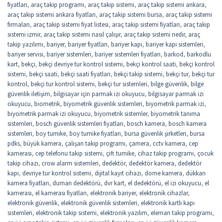
fiyatları
,
araç takip programı
,
araç takip sistemi
,
araç takip sistemi ankara
,
araç takip sistemi ankara fiyatları
,
araç takip sistemi bursa
,
araç takip sistemi
firmaları
,
araç takip sistemi fiyat listesi
,
araç takip sistemi fiyatları
,
araç takip
sistemi izmir
,
araç takip sistemi nasıl çalışır
,
araç takip sistemi nedir
,
araç
takip yazılımı
,
bariyer
,
bariyer fiyatları
,
bariyer kapı
,
bariyer kapı sistemleri
,
bariyer servisi
,
bariyer sistemleri
,
bariyer sistemleri fiyatları
,
barkod
,
barkodlu
kart
,
bekçi
,
bekçi devriye tur kontrol sistemi
,
bekçi kontrol saati
,
bekçi kontrol
sistemi
,
bekçi saati
,
bekçi saati fiyatları
,
bekçi takip sistemi
,
bekçi tur
,
bekçi tur
kontrol
,
bekçi tur kontrol sistemi
,
bekçi tur sistemleri
,
bilge güvenlik
,
bilge
güvenlik iletişim
,
bilgisayar için parmak izi okuyucu
,
bilgisayar parmak izi
okuyucu
,
biometrik
,
biyometrik güvenlik sistemleri
,
biyometrik parmak izi
,
biyometrik parmak izi okuyucu
,
biyometrik sistemler
,
biyometrik tanıma
sistemleri
,
bosch güvenlik sistemleri fiyatları
,
bosch kamera
,
bosch kamera
sistemleri
,
boy turnike
,
boy turnike fiyatları
,
bursa güvenlik şirketleri
,
bursa
pdks
,
büyük kamera
,
çalışan takip programı
,
çamera
,
cctv kamera
,
cep
kamerası
,
cep telefonu takip sistemi
,
çift turnike
,
cihaz takip programı
,
çocuk
takip cihazı
,
crow alarm sistemleri
,
dedektör
,
dedektör kamera
,
dedektör
kapı
,
devriye tur kontrol sistemi
,
dijital kayıt cihazı
,
dome kamera
,
dükkan
kamera fiyatları
,
duman dedektörü
,
dvr kart
,
el dedektörü
,
el izi okuyucu
,
el
kamerası
,
el kamerası fiyatları
,
elektronik bariyer
,
elektronik cihazlar
,
elektronik güvenlik
,
elektronik güvenlik sistemleri
,
elektronik kartlı kapı
sistemleri
,
elektronik takip sistemi
,
elektronik yazılım
,
eleman takip programı
,