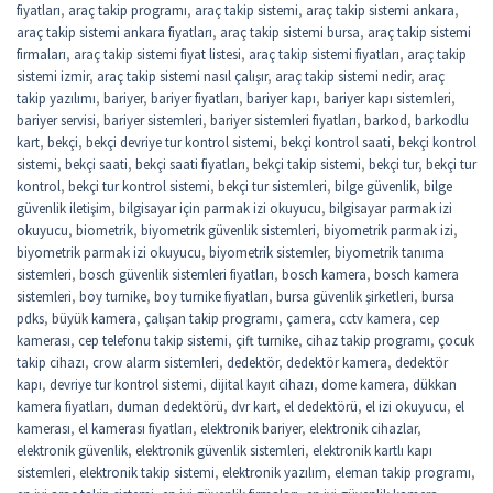
fiyatları
,
araç takip programı
,
araç takip sistemi
,
araç takip sistemi ankara
,
araç takip sistemi ankara fiyatları
,
araç takip sistemi bursa
,
araç takip sistemi
firmaları
,
araç takip sistemi fiyat listesi
,
araç takip sistemi fiyatları
,
araç takip
sistemi izmir
,
araç takip sistemi nasıl çalışır
,
araç takip sistemi nedir
,
araç
takip yazılımı
,
bariyer
,
bariyer fiyatları
,
bariyer kapı
,
bariyer kapı sistemleri
,
bariyer servisi
,
bariyer sistemleri
,
bariyer sistemleri fiyatları
,
barkod
,
barkodlu
kart
,
bekçi
,
bekçi devriye tur kontrol sistemi
,
bekçi kontrol saati
,
bekçi kontrol
sistemi
,
bekçi saati
,
bekçi saati fiyatları
,
bekçi takip sistemi
,
bekçi tur
,
bekçi tur
kontrol
,
bekçi tur kontrol sistemi
,
bekçi tur sistemleri
,
bilge güvenlik
,
bilge
güvenlik iletişim
,
bilgisayar için parmak izi okuyucu
,
bilgisayar parmak izi
okuyucu
,
biometrik
,
biyometrik güvenlik sistemleri
,
biyometrik parmak izi
,
biyometrik parmak izi okuyucu
,
biyometrik sistemler
,
biyometrik tanıma
sistemleri
,
bosch güvenlik sistemleri fiyatları
,
bosch kamera
,
bosch kamera
sistemleri
,
boy turnike
,
boy turnike fiyatları
,
bursa güvenlik şirketleri
,
bursa
pdks
,
büyük kamera
,
çalışan takip programı
,
çamera
,
cctv kamera
,
cep
kamerası
,
cep telefonu takip sistemi
,
çift turnike
,
cihaz takip programı
,
çocuk
takip cihazı
,
crow alarm sistemleri
,
dedektör
,
dedektör kamera
,
dedektör
kapı
,
devriye tur kontrol sistemi
,
dijital kayıt cihazı
,
dome kamera
,
dükkan
kamera fiyatları
,
duman dedektörü
,
dvr kart
,
el dedektörü
,
el izi okuyucu
,
el
kamerası
,
el kamerası fiyatları
,
elektronik bariyer
,
elektronik cihazlar
,
elektronik güvenlik
,
elektronik güvenlik sistemleri
,
elektronik kartlı kapı
sistemleri
,
elektronik takip sistemi
,
elektronik yazılım
,
eleman takip programı
,