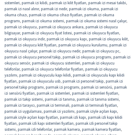
sistemleri
,
parmak izi kilidi
,
parmak izi kilit fiyatları
,
parmak izi mesai takibi
,
parmak izi nasıl alınır
,
parmak izi nedir
,
parmak izi okuma
,
parmak izi
okuma cihazı
,
parmak izi okuma cihazı fiyatları
,
parmak izi okuma
programı
,
parmak izi okuma sistemi
,
parmak izi okuma sistemi nasıl çalışır
,
parmak izi okuyucu
,
parmak izi okuyucu ankara
,
parmak izi okuyucu
bilgisayar
,
parmak izi okuyucu fiyat listesi
,
parmak izi okuyucu fiyatları
,
parmak izi okuyucu indir
,
parmak izi okuyucu kapı
,
parmak izi okuyucu kilit
,
parmak izi okuyucu kilit fiyatları
,
parmak izi okuyucu kurulumu
,
parmak izi
okuyucu nasıl çalışır
,
parmak izi okuyucu nedir
,
parmak izi okuyucu pc
,
parmak izi okuyucu personel takip
,
parmak izi okuyucu programı
,
parmak izi
okuyucu sensör
,
parmak izi okuyucu sistemleri
,
parmak izi okuyucu
telefonlar
,
parmak izi okuyucu telefonlar fiyatları
,
parmak izi okuyucu
yazılımı
,
parmak izi okuyuculu kapı kilidi
,
parmak izi okuyuculu kapı kilidi
fiyatları
,
parmak izi okuyuculu usb
,
parmak izi personel takip
,
parmak izi
personel takip programı
,
parmak izi programı
,
parmak izi sensörü
,
parmak
izi sensörü fiyatları
,
parmak izi sistemleri
,
parmak izi sistemleri fiyatları
,
parmak izi takip sistemi
,
parmak izi tanıma
,
parmak izi tanıma sistemi
,
parmak izi tarayıcı
,
parmak izi terminali
,
parmak izi terminali fiyatları
,
parmak izi uygulaması
,
parmak izi yazılımı
,
parmak iziyle açılan kapı
,
parmak iziyle açılan kapı fiyatları
,
parmak izli kapı
,
parmak izli kapı kilidi
fiyatları
,
parmak izli kapı sistemleri fiyatları
,
parmak izli personel takip
sistemi
,
parmak izli telefonlar
,
parmak kamera
,
parmak kamera fiyatları
,