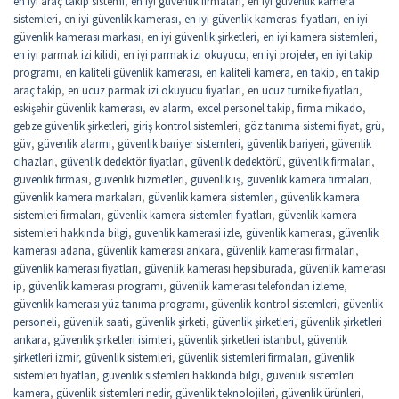
en iyi araç takip sistemi
,
en iyi güvenlik firmaları
,
en iyi güvenlik kamera
sistemleri
,
en iyi güvenlik kamerası
,
en iyi güvenlik kamerası fiyatları
,
en iyi
güvenlik kamerası markası
,
en iyi güvenlik şirketleri
,
en iyi kamera sistemleri
,
en iyi parmak izi kilidi
,
en iyi parmak izi okuyucu
,
en iyi projeler
,
en iyi takip
programı
,
en kaliteli güvenlik kamerası
,
en kaliteli kamera
,
en takip
,
en takip
araç takip
,
en ucuz parmak izi okuyucu fiyatları
,
en ucuz turnike fiyatları
,
eskişehir güvenlik kamerası
,
ev alarm
,
excel personel takip
,
firma mikado
,
gebze güvenlik şirketleri
,
giriş kontrol sistemleri
,
göz tanıma sistemi fiyat
,
grü
,
güv
,
güvenlik alarmı
,
güvenlik bariyer sistemleri
,
güvenlik bariyeri
,
güvenlik
cihazları
,
güvenlik dedektör fiyatları
,
güvenlik dedektörü
,
güvenlik firmaları
,
güvenlik firması
,
güvenlik hizmetleri
,
güvenlik iş
,
güvenlik kamera firmaları
,
güvenlik kamera markaları
,
güvenlik kamera sistemleri
,
güvenlik kamera
sistemleri firmaları
,
güvenlik kamera sistemleri fiyatları
,
güvenlik kamera
sistemleri hakkında bilgi
,
guvenlik kamerasi izle
,
güvenlik kamerası
,
güvenlik
kamerası adana
,
güvenlik kamerası ankara
,
güvenlik kamerası firmaları
,
güvenlik kamerası fiyatları
,
güvenlik kamerası hepsiburada
,
güvenlik kamerası
ip
,
güvenlik kamerası programı
,
güvenlik kamerası telefondan izleme
,
güvenlik kamerası yüz tanıma programı
,
güvenlik kontrol sistemleri
,
güvenlik
personeli
,
güvenlik saati
,
güvenlik şirketi
,
güvenlik şirketleri
,
güvenlik şirketleri
ankara
,
güvenlik şirketleri isimleri
,
güvenlik şirketleri istanbul
,
güvenlik
şirketleri izmir
,
güvenlik sistemleri
,
güvenlik sistemleri firmaları
,
güvenlik
sistemleri fiyatları
,
güvenlik sistemleri hakkında bilgi
,
güvenlik sistemleri
kamera
,
güvenlik sistemleri nedir
,
güvenlik teknolojileri
,
güvenlik ürünleri
,