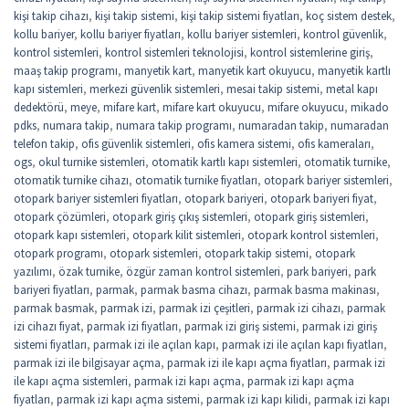
kişi takip cihazı
,
kişi takip sistemi
,
kişi takip sistemi fiyatları
,
koç sistem destek
,
kollu bariyer
,
kollu bariyer fiyatları
,
kollu bariyer sistemleri
,
kontrol güvenlik
,
kontrol sistemleri
,
kontrol sistemleri teknolojisi
,
kontrol sistemlerine giriş
,
maaş takip programı
,
manyetik kart
,
manyetik kart okuyucu
,
manyetik kartlı
kapı sistemleri
,
merkezi güvenlik sistemleri
,
mesai takip sistemi
,
metal kapı
dedektörü
,
meye
,
mifare kart
,
mifare kart okuyucu
,
mifare okuyucu
,
mikado
pdks
,
numara takip
,
numara takip programı
,
numaradan takip
,
numaradan
telefon takip
,
ofis güvenlik sistemleri
,
ofis kamera sistemi
,
ofis kameraları
,
ogs
,
okul turnike sistemleri
,
otomatik kartlı kapı sistemleri
,
otomatik turnike
,
otomatik turnike cihazı
,
otomatik turnike fiyatları
,
otopark bariyer sistemleri
,
otopark bariyer sistemleri fiyatları
,
otopark bariyeri
,
otopark bariyeri fiyat
,
otopark çözümleri
,
otopark giriş çıkış sistemleri
,
otopark giriş sistemleri
,
otopark kapı sistemleri
,
otopark kilit sistemleri
,
otopark kontrol sistemleri
,
otopark programı
,
otopark sistemleri
,
otopark takip sistemi
,
otopark
yazılımı
,
özak turnike
,
özgür zaman kontrol sistemleri
,
park bariyeri
,
park
bariyeri fiyatları
,
parmak
,
parmak basma cihazı
,
parmak basma makinası
,
parmak basmak
,
parmak izi
,
parmak izi çeşitleri
,
parmak izi cihazı
,
parmak
izi cihazı fiyat
,
parmak izi fiyatları
,
parmak izi giriş sistemi
,
parmak izi giriş
sistemi fiyatları
,
parmak izi ile açılan kapı
,
parmak izi ile açılan kapı fiyatları
,
parmak izi ile bilgisayar açma
,
parmak izi ile kapı açma fiyatları
,
parmak izi
ile kapı açma sistemleri
,
parmak izi kapı açma
,
parmak izi kapı açma
fiyatları
,
parmak izi kapı açma sistemi
,
parmak izi kapı kilidi
,
parmak izi kapı