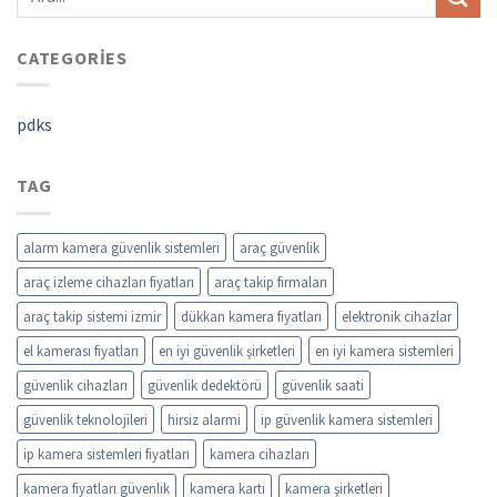
CATEGORIES
pdks
TAG
alarm kamera güvenlik sistemleri
araç güvenlik
araç izleme cihazları fiyatları
araç takip firmaları
araç takip sistemi izmir
dükkan kamera fiyatları
elektronik cihazlar
el kamerası fiyatları
en iyi güvenlik şirketleri
en iyi kamera sistemleri
güvenlik cihazları
güvenlik dedektörü
güvenlik saati
güvenlik teknolojileri
hirsiz alarmi
ip güvenlik kamera sistemleri
ip kamera sistemleri fiyatları
kamera cihazları
kamera fiyatları güvenlik
kamera kartı
kamera şirketleri