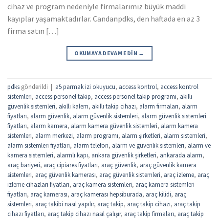
cihaz ve program nedeniyle firmalarımız büyük maddi
kayıplar yaşamaktadırlar. Candanpdks, den haftada en az 3
firma satın […]
OKUMAYA DEVAM EDIN
→
pdks
gönderildi
|
a5 parmak izi okuyucu
,
access kontrol
,
access kontrol
sistemleri
,
access personel takip
,
access personel takip programı
,
akıllı
güvenlik sistemleri
,
akıllı kalem
,
akıllı takip cihazı
,
alarm firmaları
,
alarm
fiyatları
,
alarm güvenlik
,
alarm güvenlik sistemleri
,
alarm güvenlik sistemleri
fiyatları
,
alarm kamera
,
alarm kamera güvenlik sistemleri
,
alarm kamera
sistemleri
,
alarm merkezi
,
alarm programı
,
alarm şirketleri
,
alarm sistemleri
,
alarm sistemleri fiyatları
,
alarm telefon
,
alarm ve güvenlik sistemleri
,
alarm ve
kamera sistemleri
,
alarmlı kapı
,
ankara güvenlik şirketleri
,
ankarada alarm
,
araç bariyeri
,
araç cipiares fiyatları
,
araç güvenlik
,
araç güvenlik kamera
sistemleri
,
araç güvenlik kamerası
,
araç güvenlik sistemleri
,
araç izleme
,
araç
izleme cihazları fiyatları
,
araç kamera sistemleri
,
araç kamera sistemleri
fiyatları
,
araç kamerası
,
araç kamerası hepsiburada
,
araç kilidi
,
araç
sistemleri
,
araç takibi nasıl yapılır
,
araç takip
,
araç takip cihazı
,
araç takip
cihazı fiyatları
,
araç takip cihazı nasıl çalışır
,
araç takip firmaları
,
araç takip