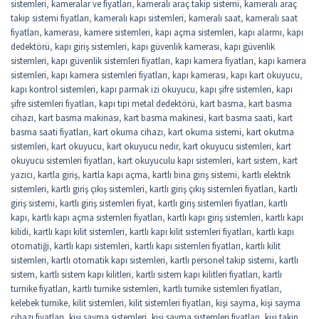
sistemleri
,
kameralar ve fiyatları
,
kameralı araç takip sistemi
,
kameralı araç
takip sistemi fiyatları
,
kameralı kapı sistemleri
,
kameralı saat
,
kameralı saat
fiyatları
,
kamerası
,
kamere sistemleri
,
kapı açma sistemleri
,
kapı alarmı
,
kapı
dedektörü
,
kapı giriş sistemleri
,
kapı güvenlik kamerası
,
kapı güvenlik
sistemleri
,
kapı güvenlik sistemleri fiyatları
,
kapı kamera fiyatları
,
kapı kamera
sistemleri
,
kapı kamera sistemleri fiyatları
,
kapı kamerası
,
kapı kart okuyucu
,
kapı kontrol sistemleri
,
kapı parmak izi okuyucu
,
kapı şifre sistemleri
,
kapı
şifre sistemleri fiyatları
,
kapı tipi metal dedektörü
,
kart basma
,
kart basma
cihazı
,
kart basma makinası
,
kart basma makinesi
,
kart basma saati
,
kart
basma saati fiyatları
,
kart okuma cihazı
,
kart okuma sistemi
,
kart okutma
sistemleri
,
kart okuyucu
,
kart okuyucu nedir
,
kart okuyucu sistemleri
,
kart
okuyucu sistemleri fiyatları
,
kart okuyuculu kapı sistemleri
,
kart sistem
,
kart
yazıcı
,
kartla giriş
,
kartla kapı açma
,
kartlı bina giriş sistemi
,
kartlı elektrik
sistemleri
,
kartlı giriş çıkış sistemleri
,
kartlı giriş çıkış sistemleri fiyatları
,
kartlı
giriş sistemi
,
kartlı giriş sistemleri fiyat
,
kartlı giriş sistemleri fiyatları
,
kartlı
kapı
,
kartlı kapı açma sistemleri fiyatları
,
kartlı kapı giriş sistemleri
,
kartlı kapı
kilidi
,
kartlı kapı kilit sistemleri
,
kartlı kapı kilit sistemleri fiyatları
,
kartlı kapı
otomatiği
,
kartlı kapı sistemleri
,
kartlı kapı sistemleri fiyatları
,
kartlı kilit
sistemleri
,
kartlı otomatik kapı sistemleri
,
kartlı personel takip sistemi
,
kartlı
sistem
,
kartlı sistem kapı kilitleri
,
kartlı sistem kapı kilitleri fiyatları
,
kartlı
turnike fiyatları
,
kartlı turnike sistemleri
,
kartlı turnike sistemleri fiyatları
,
kelebek turnike
,
kilit sistemleri
,
kilit sistemleri fiyatları
,
kişi sayma
,
kişi sayma
cihazı fiyatları
,
kişi sayma sistemleri
,
kişi sayma sistemleri fiyatları
,
kişi takip
,