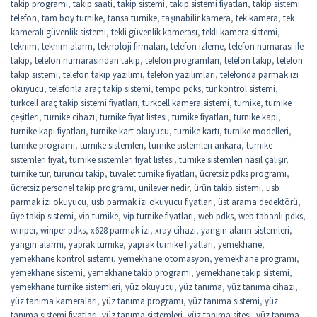
takip programi
,
takip saati
,
takip sistemi
,
takip sistemi fiyatları
,
takip sistemi
telefon
,
tam boy turnike
,
tansa turnike
,
taşınabilir kamera
,
tek kamera
,
tek
kameralı güvenlik sistemi
,
tekli güvenlik kamerası
,
tekli kamera sistemi
,
teknim
,
teknim alarm
,
teknoloji firmaları
,
telefon izleme
,
telefon numarası ile
takip
,
telefon numarasından takip
,
telefon programlari
,
telefon takip
,
telefon
takip sistemi
,
telefon takip yazılımı
,
telefon yazılımları
,
telefonda parmak izi
okuyucu
,
telefonla araç takip sistemi
,
tempo pdks
,
tur kontrol sistemi
,
turkcell araç takip sistemi fiyatları
,
turkcell kamera sistemi
,
turnike
,
turnike
çeşitleri
,
turnike cihazı
,
turnike fiyat listesi
,
turnike fiyatları
,
turnike kapı
,
turnike kapı fiyatları
,
turnike kart okuyucu
,
turnike kartı
,
turnike modelleri
,
turnike programı
,
turnike sistemleri
,
turnike sistemleri ankara
,
turnike
sistemleri fiyat
,
turnike sistemleri fiyat listesi
,
turnike sistemleri nasıl çalışır
,
turnike tur
,
turuncu takip
,
tuvalet turnike fiyatları
,
ücretsiz pdks programı
,
ücretsiz personel takip programı
,
unilever nedir
,
ürün takip sistemi
,
usb
parmak izi okuyucu
,
usb parmak izi okuyucu fiyatları
,
üst arama dedektörü
,
üye takip sistemi
,
vip turnike
,
vip turnike fiyatları
,
web pdks
,
web tabanlı pdks
,
winper
,
winper pdks
,
x628 parmak izi
,
xray cihazı
,
yangın alarm sistemleri
,
yangın alarmı
,
yaprak turnike
,
yaprak turnike fiyatları
,
yemekhane
,
yemekhane kontrol sistemi
,
yemekhane otomasyon
,
yemekhane programı
,
yemekhane sistemi
,
yemekhane takip programı
,
yemekhane takip sistemi
,
yemekhane turnike sistemleri
,
yüz okuyucu
,
yüz tanıma
,
yüz tanıma cihazı
,
yüz tanıma kameraları
,
yüz tanıma programı
,
yüz tanıma sistemi
,
yüz
tanıma sistemi fiyatları
,
yüz tanıma sistemleri
,
yüz tanıma sitesi
,
yüz tanıma