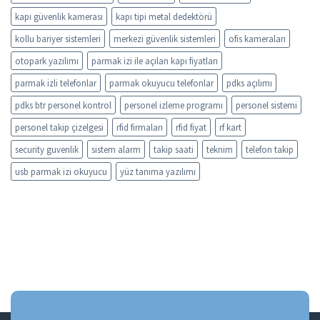
kapı güvenlik kamerası
kapı tipi metal dedektörü
kollu bariyer sistemleri
merkezi güvenlik sistemleri
ofis kameraları
otopark yazılımı
parmak izi ile açılan kapı fiyatları
parmak izli telefonlar
parmak okuyucu telefonlar
pdks açılımı
pdks btr personel kontrol
personel izleme programı
personel sistemi
personel takip çizelgesi
rfid firmaları
rfid fiyat
rf kart
security guvenlik
sistem alarm
takip saati
teknim
telefon takip
usb parmak izi okuyucu
yüz tanıma yazılımı