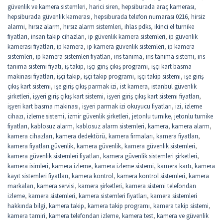
güvenlik ve kamera sistemleri
,
harici siren
,
hepsiburada araç kamerası
,
hepsiburada güvenlik kamerası
,
hepsiburada telefon numarası 0216
,
hirsiz
alarmi
,
hırsız alarm
,
hırsız alarm sistemleri
,
ihlas pdks
,
ikinci el turnike
fiyatları
,
insan takip cihazları
,
ip güvenlik kamera sistemleri
,
ip güvenlik
kamerası fiyatları
,
ip kamera
,
ip kamera güvenlik sistemleri
,
ip kamera
sistemleri
,
ip kamera sistemleri fiyatları
,
iris tanıma
,
iris tanıma sistemi
,
iris
tanıma sistemi fiyatı
,
iş takip
,
işçi giriş çıkış programı
,
işçi kart basma
makinası fiyatları
,
işçi takip
,
işçi takip programı
,
işçi takip sistemi
,
işe giriş
çıkış kart sistemi
,
işe giriş çıkış parmak izi
,
ist kamera
,
istanbul güvenlik
şirketleri
,
işyeri giriş çıkış kart sistemi
,
işyeri giriş çıkış kart sistemi fiyatları
,
işyeri kart basma makinası
,
işyeri parmak izi okuyucu fiyatları
,
izi
,
izleme
cihazı
,
izleme sistemi
,
izmir güvenlik şirketleri
,
jetonlu turnike
,
jetonlu turnike
fiyatları
,
kablosuz alarm
,
kablosuz alarm sistemleri
,
kamera
,
kamera alarm
,
kamera cihazları
,
kamera dedektörü
,
kamera firmaları
,
kamera fiyatları
,
kamera fiyatları güvenlik
,
kamera güvenlik
,
kamera güvenlik sistemleri
,
kamera güvenlik sistemleri fiyatları
,
kamera güvenlik sistemleri şirketleri
,
kamera isimleri
,
kamera izleme
,
kamera izleme sistemi
,
kamera kartı
,
kamera
kayıt sistemleri fiyatları
,
kamera kontrol
,
kamera kontrol sistemleri
,
kamera
markaları
,
kamera servisi
,
kamera şirketleri
,
kamera sistemi telefondan
izleme
,
kamera sistemleri
,
kamera sistemleri fiyatları
,
kamera sistemleri
hakkında bilgi
,
kamera takip
,
kamera takip programı
,
kamera takip sistemi
,
kamera tamiri
,
kamera telefondan izleme
,
kamera test
,
kamera ve güvenlik