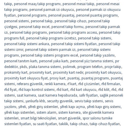
takip
,
personel maaş takip programı
,
personel mesai takip
,
personel mesai
takip programı
,
personel parmak izi okuyucu
,
personel parmak izi okuyucu
fiyatları
,
personel programı
,
personel puantaj
,
personel puantaj programı
,
personel sistemi
,
personel takip
,
personel takip cihazı
,
personel takip
çizelgesi
,
personel takip excel
,
personel takip formu
,
personel takip parmak
izi
,
personel takip programı
,
personel takip programı access
,
personel takip
programı full
,
personel takip programı ücretsiz
,
personel takip sistemi
,
personel takip sistemi ankara
,
personel takip sistemi fiyatları
,
personel takip
sistemi izmir
,
personel takip sistemi parmak izi
,
personel takip sistemi
programı
,
personel takip sistemi programı excel
,
personel takip yazılımı
,
personel tanıtım kartı
,
personel yaka kartı
,
personel yüz tanıma sistemi
,
pır
dedektör
,
pkds
,
plaka tanıma sistemi
,
polimek
,
program telefon
,
proje takip
,
proksimity kart
,
proximity kart
,
proximity kart nedir
,
proximity kart okuyucu
,
proximity kart okuyucu fiyat
,
proxy kart
,
puantaj
,
puantaj programı
,
puantaj
sistemi
,
referans güvenlik
,
renkli kamera
,
rf kart
,
rfid çözümleri
,
rfid firmaları
,
rfid fiyat
,
rfid kapı kontrol sistemi
,
rfid kart
,
rfid kart okuyucu
,
rfid kilit
,
rfıd
,
rfıd
sistemi
,
saat kamera
,
saat kamera hepsiburada
,
safir fiyatları
,
sağlık personeli
takip sistemi
,
şanlıurfa khb
,
security guvenlik
,
servis takip sistemi
,
servis
yazılımı
,
şifreli
,
şifreli giriş sistemleri
,
şifreli kapı açma
,
şifreli kapı giriş sistemi
,
şifreli kapı sistemleri
,
sistem alarm
,
sistem kamera
,
site güvenlik kamera
sistemleri
,
smart bilgi teknolojileri
,
smart güvenlik
,
spor salonu turnike
sistemleri fiyatları
,
su saati fiyatları
,
takilik
,
takip cihazı
,
takip cihazı fiyatları
,