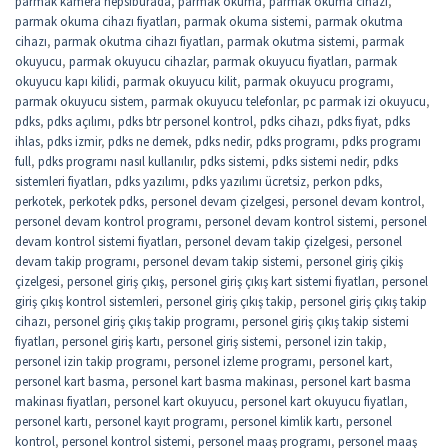
parmak kamera hepsiburada
,
parmak okuma
,
parmak okuma cihazı
,
parmak okuma cihazı fiyatları
,
parmak okuma sistemi
,
parmak okutma
cihazı
,
parmak okutma cihazı fiyatları
,
parmak okutma sistemi
,
parmak
okuyucu
,
parmak okuyucu cihazlar
,
parmak okuyucu fiyatları
,
parmak
okuyucu kapı kilidi
,
parmak okuyucu kilit
,
parmak okuyucu programı
,
parmak okuyucu sistem
,
parmak okuyucu telefonlar
,
pc parmak izi okuyucu
,
pdks
,
pdks açılımı
,
pdks btr personel kontrol
,
pdks cihazı
,
pdks fiyat
,
pdks
ihlas
,
pdks izmir
,
pdks ne demek
,
pdks nedir
,
pdks programı
,
pdks programı
full
,
pdks programı nasıl kullanılır
,
pdks sistemi
,
pdks sistemi nedir
,
pdks
sistemleri fiyatları
,
pdks yazılımı
,
pdks yazılımı ücretsiz
,
perkon pdks
,
perkotek
,
perkotek pdks
,
personel devam çizelgesi
,
personel devam kontrol
,
personel devam kontrol programı
,
personel devam kontrol sistemi
,
personel
devam kontrol sistemi fiyatları
,
personel devam takip çizelgesi
,
personel
devam takip programı
,
personel devam takip sistemi
,
personel giriş çikiş
çizelgesi
,
personel giriş çıkış
,
personel giriş çıkış kart sistemi fiyatları
,
personel
giriş çıkış kontrol sistemleri
,
personel giriş çıkış takip
,
personel giriş çıkış takip
cihazı
,
personel giriş çıkış takip programı
,
personel giriş çıkış takip sistemi
fiyatları
,
personel giriş kartı
,
personel giriş sistemi
,
personel izin takip
,
personel izin takip programı
,
personel izleme programı
,
personel kart
,
personel kart basma
,
personel kart basma makinası
,
personel kart basma
makinası fiyatları
,
personel kart okuyucu
,
personel kart okuyucu fiyatları
,
personel kartı
,
personel kayıt programı
,
personel kimlik kartı
,
personel
kontrol
,
personel kontrol sistemi
,
personel maaş programı
,
personel maaş