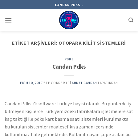
Skip
CANDAN PDKS..
to
content
ETIKET ARŞIVLERI:
OTOPARK KILIT SISTEMLERI
PDKS
Candan Pdks
EKIM 10, 2017
’' TE GÖNDERILDI
AHMET CANDAN
TARAFINDAN
Candan Pdks Zksoftware Türkiye bayisi olarak: Bu günlerde iş
bilmeyen kişilerce Türkiyemizdeki fabrikalara işletmelere sat
kaç taktiği ile pdks kart basma saati sistemleri kurulmakta
bu kurulan sistemler maalesef kısa zaman içersinde
kullanılmaz hale gelmektedir. Kullanılmayan çöpe atılan bu