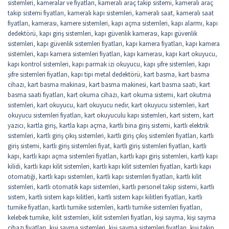
sistemleri
,
kameralar ve fiyatları
,
kameralı araç takip sistemi
,
kameralı araç
takip sistemi fiyatları
,
kameralı kapı sistemleri
,
kameralı saat
,
kameralı saat
fiyatları
,
kamerası
,
kamere sistemleri
,
kapı açma sistemleri
,
kapı alarmı
,
kapı
dedektörü
,
kapı giriş sistemleri
,
kapı güvenlik kamerası
,
kapı güvenlik
sistemleri
,
kapı güvenlik sistemleri fiyatları
,
kapı kamera fiyatları
,
kapı kamera
sistemleri
,
kapı kamera sistemleri fiyatları
,
kapı kamerası
,
kapı kart okuyucu
,
kapı kontrol sistemleri
,
kapı parmak izi okuyucu
,
kapı şifre sistemleri
,
kapı
şifre sistemleri fiyatları
,
kapı tipi metal dedektörü
,
kart basma
,
kart basma
cihazı
,
kart basma makinası
,
kart basma makinesi
,
kart basma saati
,
kart
basma saati fiyatları
,
kart okuma cihazı
,
kart okuma sistemi
,
kart okutma
sistemleri
,
kart okuyucu
,
kart okuyucu nedir
,
kart okuyucu sistemleri
,
kart
okuyucu sistemleri fiyatları
,
kart okuyuculu kapı sistemleri
,
kart sistem
,
kart
yazıcı
,
kartla giriş
,
kartla kapı açma
,
kartlı bina giriş sistemi
,
kartlı elektrik
sistemleri
,
kartlı giriş çıkış sistemleri
,
kartlı giriş çıkış sistemleri fiyatları
,
kartlı
giriş sistemi
,
kartlı giriş sistemleri fiyat
,
kartlı giriş sistemleri fiyatları
,
kartlı
kapı
,
kartlı kapı açma sistemleri fiyatları
,
kartlı kapı giriş sistemleri
,
kartlı kapı
kilidi
,
kartlı kapı kilit sistemleri
,
kartlı kapı kilit sistemleri fiyatları
,
kartlı kapı
otomatiği
,
kartlı kapı sistemleri
,
kartlı kapı sistemleri fiyatları
,
kartlı kilit
sistemleri
,
kartlı otomatik kapı sistemleri
,
kartlı personel takip sistemi
,
kartlı
sistem
,
kartlı sistem kapı kilitleri
,
kartlı sistem kapı kilitleri fiyatları
,
kartlı
turnike fiyatları
,
kartlı turnike sistemleri
,
kartlı turnike sistemleri fiyatları
,
kelebek turnike
,
kilit sistemleri
,
kilit sistemleri fiyatları
,
kişi sayma
,
kişi sayma
cihazı fiyatları
,
kişi sayma sistemleri
,
kişi sayma sistemleri fiyatları
,
kişi takip
,