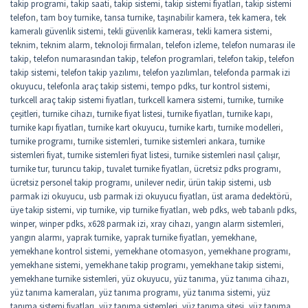
takip programi
,
takip saati
,
takip sistemi
,
takip sistemi fiyatları
,
takip sistemi
telefon
,
tam boy turnike
,
tansa turnike
,
taşınabilir kamera
,
tek kamera
,
tek
kameralı güvenlik sistemi
,
tekli güvenlik kamerası
,
tekli kamera sistemi
,
teknim
,
teknim alarm
,
teknoloji firmaları
,
telefon izleme
,
telefon numarası ile
takip
,
telefon numarasından takip
,
telefon programlari
,
telefon takip
,
telefon
takip sistemi
,
telefon takip yazılımı
,
telefon yazılımları
,
telefonda parmak izi
okuyucu
,
telefonla araç takip sistemi
,
tempo pdks
,
tur kontrol sistemi
,
turkcell araç takip sistemi fiyatları
,
turkcell kamera sistemi
,
turnike
,
turnike
çeşitleri
,
turnike cihazı
,
turnike fiyat listesi
,
turnike fiyatları
,
turnike kapı
,
turnike kapı fiyatları
,
turnike kart okuyucu
,
turnike kartı
,
turnike modelleri
,
turnike programı
,
turnike sistemleri
,
turnike sistemleri ankara
,
turnike
sistemleri fiyat
,
turnike sistemleri fiyat listesi
,
turnike sistemleri nasıl çalışır
,
turnike tur
,
turuncu takip
,
tuvalet turnike fiyatları
,
ücretsiz pdks programı
,
ücretsiz personel takip programı
,
unilever nedir
,
ürün takip sistemi
,
usb
parmak izi okuyucu
,
usb parmak izi okuyucu fiyatları
,
üst arama dedektörü
,
üye takip sistemi
,
vip turnike
,
vip turnike fiyatları
,
web pdks
,
web tabanlı pdks
,
winper
,
winper pdks
,
x628 parmak izi
,
xray cihazı
,
yangın alarm sistemleri
,
yangın alarmı
,
yaprak turnike
,
yaprak turnike fiyatları
,
yemekhane
,
yemekhane kontrol sistemi
,
yemekhane otomasyon
,
yemekhane programı
,
yemekhane sistemi
,
yemekhane takip programı
,
yemekhane takip sistemi
,
yemekhane turnike sistemleri
,
yüz okuyucu
,
yüz tanıma
,
yüz tanıma cihazı
,
yüz tanıma kameraları
,
yüz tanıma programı
,
yüz tanıma sistemi
,
yüz
tanıma sistemi fiyatları
,
yüz tanıma sistemleri
,
yüz tanıma sitesi
,
yüz tanıma