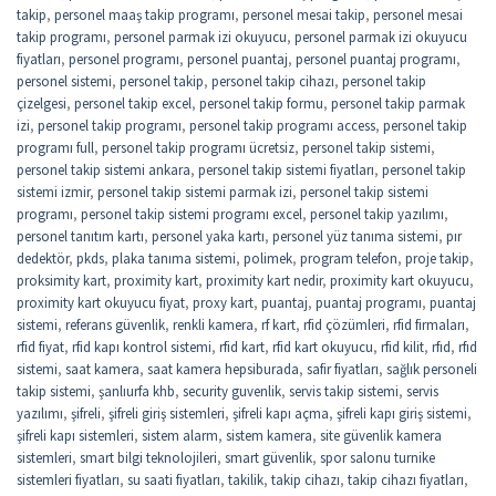
takip
,
personel maaş takip programı
,
personel mesai takip
,
personel mesai
takip programı
,
personel parmak izi okuyucu
,
personel parmak izi okuyucu
fiyatları
,
personel programı
,
personel puantaj
,
personel puantaj programı
,
personel sistemi
,
personel takip
,
personel takip cihazı
,
personel takip
çizelgesi
,
personel takip excel
,
personel takip formu
,
personel takip parmak
izi
,
personel takip programı
,
personel takip programı access
,
personel takip
programı full
,
personel takip programı ücretsiz
,
personel takip sistemi
,
personel takip sistemi ankara
,
personel takip sistemi fiyatları
,
personel takip
sistemi izmir
,
personel takip sistemi parmak izi
,
personel takip sistemi
programı
,
personel takip sistemi programı excel
,
personel takip yazılımı
,
personel tanıtım kartı
,
personel yaka kartı
,
personel yüz tanıma sistemi
,
pır
dedektör
,
pkds
,
plaka tanıma sistemi
,
polimek
,
program telefon
,
proje takip
,
proksimity kart
,
proximity kart
,
proximity kart nedir
,
proximity kart okuyucu
,
proximity kart okuyucu fiyat
,
proxy kart
,
puantaj
,
puantaj programı
,
puantaj
sistemi
,
referans güvenlik
,
renkli kamera
,
rf kart
,
rfid çözümleri
,
rfid firmaları
,
rfid fiyat
,
rfid kapı kontrol sistemi
,
rfid kart
,
rfid kart okuyucu
,
rfid kilit
,
rfıd
,
rfıd
sistemi
,
saat kamera
,
saat kamera hepsiburada
,
safir fiyatları
,
sağlık personeli
takip sistemi
,
şanlıurfa khb
,
security guvenlik
,
servis takip sistemi
,
servis
yazılımı
,
şifreli
,
şifreli giriş sistemleri
,
şifreli kapı açma
,
şifreli kapı giriş sistemi
,
şifreli kapı sistemleri
,
sistem alarm
,
sistem kamera
,
site güvenlik kamera
sistemleri
,
smart bilgi teknolojileri
,
smart güvenlik
,
spor salonu turnike
sistemleri fiyatları
,
su saati fiyatları
,
takilik
,
takip cihazı
,
takip cihazı fiyatları
,