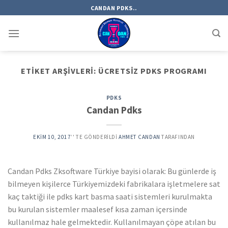
Skip
CANDAN PDKS..
to
content
ETIKET ARŞIVLERI:
ÜCRETSIZ PDKS PROGRAMI
PDKS
Candan Pdks
EKIM 10, 2017
’' TE GÖNDERILDI
AHMET CANDAN
TARAFINDAN
Candan Pdks Zksoftware Türkiye bayisi olarak: Bu günlerde iş
bilmeyen kişilerce Türkiyemizdeki fabrikalara işletmelere sat
kaç taktiği ile pdks kart basma saati sistemleri kurulmakta
bu kurulan sistemler maalesef kısa zaman içersinde
kullanılmaz hale gelmektedir. Kullanılmayan çöpe atılan bu