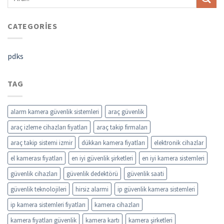
CATEGORIES
pdks
TAG
alarm kamera güvenlik sistemleri
araç güvenlik
araç izleme cihazları fiyatları
araç takip firmaları
araç takip sistemi izmir
dükkan kamera fiyatları
elektronik cihazlar
el kamerası fiyatları
en iyi güvenlik şirketleri
en iyi kamera sistemleri
güvenlik cihazları
güvenlik dedektörü
güvenlik saati
güvenlik teknolojileri
hirsiz alarmi
ip güvenlik kamera sistemleri
ip kamera sistemleri fiyatları
kamera cihazları
kamera fiyatları güvenlik
kamera kartı
kamera şirketleri