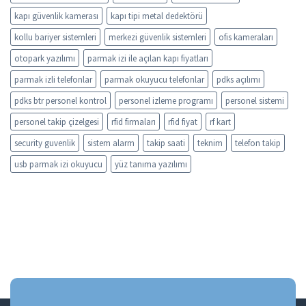
kapı güvenlik kamerası
kapı tipi metal dedektörü
kollu bariyer sistemleri
merkezi güvenlik sistemleri
ofis kameraları
otopark yazılımı
parmak izi ile açılan kapı fiyatları
parmak izli telefonlar
parmak okuyucu telefonlar
pdks açılımı
pdks btr personel kontrol
personel izleme programı
personel sistemi
personel takip çizelgesi
rfid firmaları
rfid fiyat
rf kart
security guvenlik
sistem alarm
takip saati
teknim
telefon takip
usb parmak izi okuyucu
yüz tanıma yazılımı