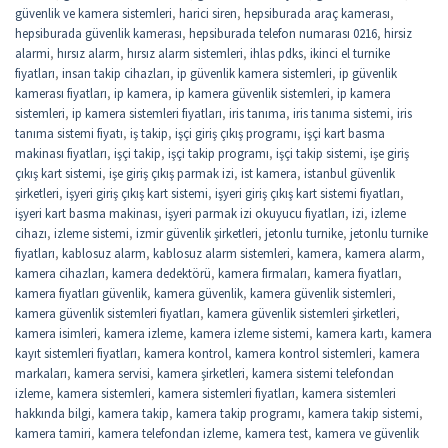
güvenlik ve kamera sistemleri
,
harici siren
,
hepsiburada araç kamerası
,
hepsiburada güvenlik kamerası
,
hepsiburada telefon numarası 0216
,
hirsiz
alarmi
,
hırsız alarm
,
hırsız alarm sistemleri
,
ihlas pdks
,
ikinci el turnike
fiyatları
,
insan takip cihazları
,
ip güvenlik kamera sistemleri
,
ip güvenlik
kamerası fiyatları
,
ip kamera
,
ip kamera güvenlik sistemleri
,
ip kamera
sistemleri
,
ip kamera sistemleri fiyatları
,
iris tanıma
,
iris tanıma sistemi
,
iris
tanıma sistemi fiyatı
,
iş takip
,
işçi giriş çıkış programı
,
işçi kart basma
makinası fiyatları
,
işçi takip
,
işçi takip programı
,
işçi takip sistemi
,
işe giriş
çıkış kart sistemi
,
işe giriş çıkış parmak izi
,
ist kamera
,
istanbul güvenlik
şirketleri
,
işyeri giriş çıkış kart sistemi
,
işyeri giriş çıkış kart sistemi fiyatları
,
işyeri kart basma makinası
,
işyeri parmak izi okuyucu fiyatları
,
izi
,
izleme
cihazı
,
izleme sistemi
,
izmir güvenlik şirketleri
,
jetonlu turnike
,
jetonlu turnike
fiyatları
,
kablosuz alarm
,
kablosuz alarm sistemleri
,
kamera
,
kamera alarm
,
kamera cihazları
,
kamera dedektörü
,
kamera firmaları
,
kamera fiyatları
,
kamera fiyatları güvenlik
,
kamera güvenlik
,
kamera güvenlik sistemleri
,
kamera güvenlik sistemleri fiyatları
,
kamera güvenlik sistemleri şirketleri
,
kamera isimleri
,
kamera izleme
,
kamera izleme sistemi
,
kamera kartı
,
kamera
kayıt sistemleri fiyatları
,
kamera kontrol
,
kamera kontrol sistemleri
,
kamera
markaları
,
kamera servisi
,
kamera şirketleri
,
kamera sistemi telefondan
izleme
,
kamera sistemleri
,
kamera sistemleri fiyatları
,
kamera sistemleri
hakkında bilgi
,
kamera takip
,
kamera takip programı
,
kamera takip sistemi
,
kamera tamiri
,
kamera telefondan izleme
,
kamera test
,
kamera ve güvenlik