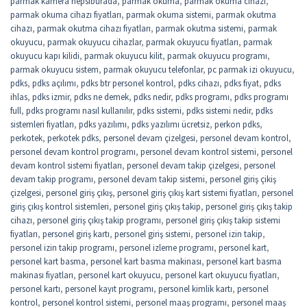
parmak kamera hepsiburada
,
parmak okuma
,
parmak okuma cihazı
,
parmak okuma cihazı fiyatları
,
parmak okuma sistemi
,
parmak okutma
cihazı
,
parmak okutma cihazı fiyatları
,
parmak okutma sistemi
,
parmak
okuyucu
,
parmak okuyucu cihazlar
,
parmak okuyucu fiyatları
,
parmak
okuyucu kapı kilidi
,
parmak okuyucu kilit
,
parmak okuyucu programı
,
parmak okuyucu sistem
,
parmak okuyucu telefonlar
,
pc parmak izi okuyucu
,
pdks
,
pdks açılımı
,
pdks btr personel kontrol
,
pdks cihazı
,
pdks fiyat
,
pdks
ihlas
,
pdks izmir
,
pdks ne demek
,
pdks nedir
,
pdks programı
,
pdks programı
full
,
pdks programı nasıl kullanılır
,
pdks sistemi
,
pdks sistemi nedir
,
pdks
sistemleri fiyatları
,
pdks yazılımı
,
pdks yazılımı ücretsiz
,
perkon pdks
,
perkotek
,
perkotek pdks
,
personel devam çizelgesi
,
personel devam kontrol
,
personel devam kontrol programı
,
personel devam kontrol sistemi
,
personel
devam kontrol sistemi fiyatları
,
personel devam takip çizelgesi
,
personel
devam takip programı
,
personel devam takip sistemi
,
personel giriş çikiş
çizelgesi
,
personel giriş çıkış
,
personel giriş çıkış kart sistemi fiyatları
,
personel
giriş çıkış kontrol sistemleri
,
personel giriş çıkış takip
,
personel giriş çıkış takip
cihazı
,
personel giriş çıkış takip programı
,
personel giriş çıkış takip sistemi
fiyatları
,
personel giriş kartı
,
personel giriş sistemi
,
personel izin takip
,
personel izin takip programı
,
personel izleme programı
,
personel kart
,
personel kart basma
,
personel kart basma makinası
,
personel kart basma
makinası fiyatları
,
personel kart okuyucu
,
personel kart okuyucu fiyatları
,
personel kartı
,
personel kayıt programı
,
personel kimlik kartı
,
personel
kontrol
,
personel kontrol sistemi
,
personel maaş programı
,
personel maaş