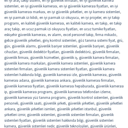
en iyi araç takip sistemi
,
en iyi güvenlik firmaları
,
en iyi güvenlik kamera
sistemleri
,
en iyi güvenlik kamerası
,
en iyi güvenlik kamerası fiyatları
,
en iyi
güvenlik kamerası markası
,
en iyi güvenlik şirketleri
,
en iyi kamera sistemleri
,
en iyi parmak izi kilidi
,
en iyi parmak izi okuyucu
,
en iyi projeler
,
en iyi takip
programı
,
en kaliteli güvenlik kamerası
,
en kaliteli kamera
,
en takip
,
en takip
araç takip
,
en ucuz parmak izi okuyucu fiyatları
,
en ucuz turnike fiyatları
,
eskişehir güvenlik kamerası
,
ev alarm
,
excel personel takip
,
firma mikado
,
gebze güvenlik şirketleri
,
giriş kontrol sistemleri
,
göz tanıma sistemi fiyat
,
grü
,
güv
,
güvenlik alarmı
,
güvenlik bariyer sistemleri
,
güvenlik bariyeri
,
güvenlik
cihazları
,
güvenlik dedektör fiyatları
,
güvenlik dedektörü
,
güvenlik firmaları
,
güvenlik firması
,
güvenlik hizmetleri
,
güvenlik iş
,
güvenlik kamera firmaları
,
güvenlik kamera markaları
,
güvenlik kamera sistemleri
,
güvenlik kamera
sistemleri firmaları
,
güvenlik kamera sistemleri fiyatları
,
güvenlik kamera
sistemleri hakkında bilgi
,
guvenlik kamerasi izle
,
güvenlik kamerası
,
güvenlik
kamerası adana
,
güvenlik kamerası ankara
,
güvenlik kamerası firmaları
,
güvenlik kamerası fiyatları
,
güvenlik kamerası hepsiburada
,
güvenlik kamerası
ip
,
güvenlik kamerası programı
,
güvenlik kamerası telefondan izleme
,
güvenlik kamerası yüz tanıma programı
,
güvenlik kontrol sistemleri
,
güvenlik
personeli
,
güvenlik saati
,
güvenlik şirketi
,
güvenlik şirketleri
,
güvenlik şirketleri
ankara
,
güvenlik şirketleri isimleri
,
güvenlik şirketleri istanbul
,
güvenlik
şirketleri izmir
,
güvenlik sistemleri
,
güvenlik sistemleri firmaları
,
güvenlik
sistemleri fiyatları
,
güvenlik sistemleri hakkında bilgi
,
güvenlik sistemleri
kamera
,
güvenlik sistemleri nedir
,
güvenlik teknolojileri
,
güvenlik ürünleri
,