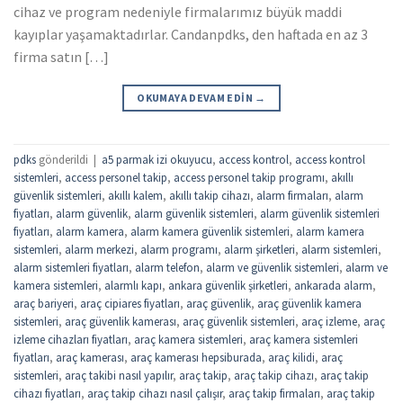
cihaz ve program nedeniyle firmalarımız büyük maddi
kayıplar yaşamaktadırlar. Candanpdks, den haftada en az 3
firma satın […]
OKUMAYA DEVAM EDIN
→
pdks
gönderildi
|
a5 parmak izi okuyucu
,
access kontrol
,
access kontrol
sistemleri
,
access personel takip
,
access personel takip programı
,
akıllı
güvenlik sistemleri
,
akıllı kalem
,
akıllı takip cihazı
,
alarm firmaları
,
alarm
fiyatları
,
alarm güvenlik
,
alarm güvenlik sistemleri
,
alarm güvenlik sistemleri
fiyatları
,
alarm kamera
,
alarm kamera güvenlik sistemleri
,
alarm kamera
sistemleri
,
alarm merkezi
,
alarm programı
,
alarm şirketleri
,
alarm sistemleri
,
alarm sistemleri fiyatları
,
alarm telefon
,
alarm ve güvenlik sistemleri
,
alarm ve
kamera sistemleri
,
alarmlı kapı
,
ankara güvenlik şirketleri
,
ankarada alarm
,
araç bariyeri
,
araç cipiares fiyatları
,
araç güvenlik
,
araç güvenlik kamera
sistemleri
,
araç güvenlik kamerası
,
araç güvenlik sistemleri
,
araç izleme
,
araç
izleme cihazları fiyatları
,
araç kamera sistemleri
,
araç kamera sistemleri
fiyatları
,
araç kamerası
,
araç kamerası hepsiburada
,
araç kilidi
,
araç
sistemleri
,
araç takibi nasıl yapılır
,
araç takip
,
araç takip cihazı
,
araç takip
cihazı fiyatları
,
araç takip cihazı nasıl çalışır
,
araç takip firmaları
,
araç takip