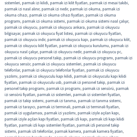
sistemleri
,
parmak izi kilidi
,
parmak izi kilit fiyatları
,
parmak izi mesai takibi
,
parmak izi nasıl alınır
,
parmak izi nedir
,
parmak izi okuma
,
parmak izi
okuma cihazı
,
parmak izi okuma cihazı fiyatları
,
parmak izi okuma
programı
,
parmak izi okuma sistemi
,
parmak izi okuma sistemi nasıl çalışır
,
parmak izi okuyucu
,
parmak izi okuyucu ankara
,
parmak izi okuyucu
bilgisayar
,
parmak izi okuyucu fiyat listesi
,
parmak izi okuyucu fiyatları
,
parmak izi okuyucu indir
,
parmak izi okuyucu kapı
,
parmak izi okuyucu kilit
,
parmak izi okuyucu kilit fiyatları
,
parmak izi okuyucu kurulumu
,
parmak izi
okuyucu nasıl çalışır
,
parmak izi okuyucu nedir
,
parmak izi okuyucu pc
,
parmak izi okuyucu personel takip
,
parmak izi okuyucu programı
,
parmak izi
okuyucu sensör
,
parmak izi okuyucu sistemleri
,
parmak izi okuyucu
telefonlar
,
parmak izi okuyucu telefonlar fiyatları
,
parmak izi okuyucu
yazılımı
,
parmak izi okuyuculu kapı kilidi
,
parmak izi okuyuculu kapı kilidi
fiyatları
,
parmak izi okuyuculu usb
,
parmak izi personel takip
,
parmak izi
personel takip programı
,
parmak izi programı
,
parmak izi sensörü
,
parmak
izi sensörü fiyatları
,
parmak izi sistemleri
,
parmak izi sistemleri fiyatları
,
parmak izi takip sistemi
,
parmak izi tanıma
,
parmak izi tanıma sistemi
,
parmak izi tarayıcı
,
parmak izi terminali
,
parmak izi terminali fiyatları
,
parmak izi uygulaması
,
parmak izi yazılımı
,
parmak iziyle açılan kapı
,
parmak iziyle açılan kapı fiyatları
,
parmak izli kapı
,
parmak izli kapı kilidi
fiyatları
,
parmak izli kapı sistemleri fiyatları
,
parmak izli personel takip
sistemi
,
parmak izli telefonlar
,
parmak kamera
,
parmak kamera fiyatları
,