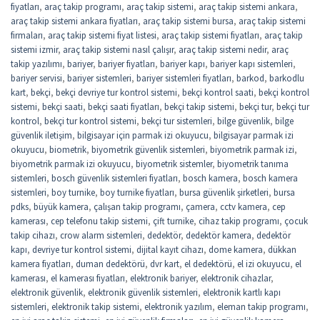
fiyatları
,
araç takip programı
,
araç takip sistemi
,
araç takip sistemi ankara
,
araç takip sistemi ankara fiyatları
,
araç takip sistemi bursa
,
araç takip sistemi
firmaları
,
araç takip sistemi fiyat listesi
,
araç takip sistemi fiyatları
,
araç takip
sistemi izmir
,
araç takip sistemi nasıl çalışır
,
araç takip sistemi nedir
,
araç
takip yazılımı
,
bariyer
,
bariyer fiyatları
,
bariyer kapı
,
bariyer kapı sistemleri
,
bariyer servisi
,
bariyer sistemleri
,
bariyer sistemleri fiyatları
,
barkod
,
barkodlu
kart
,
bekçi
,
bekçi devriye tur kontrol sistemi
,
bekçi kontrol saati
,
bekçi kontrol
sistemi
,
bekçi saati
,
bekçi saati fiyatları
,
bekçi takip sistemi
,
bekçi tur
,
bekçi tur
kontrol
,
bekçi tur kontrol sistemi
,
bekçi tur sistemleri
,
bilge güvenlik
,
bilge
güvenlik iletişim
,
bilgisayar için parmak izi okuyucu
,
bilgisayar parmak izi
okuyucu
,
biometrik
,
biyometrik güvenlik sistemleri
,
biyometrik parmak izi
,
biyometrik parmak izi okuyucu
,
biyometrik sistemler
,
biyometrik tanıma
sistemleri
,
bosch güvenlik sistemleri fiyatları
,
bosch kamera
,
bosch kamera
sistemleri
,
boy turnike
,
boy turnike fiyatları
,
bursa güvenlik şirketleri
,
bursa
pdks
,
büyük kamera
,
çalışan takip programı
,
çamera
,
cctv kamera
,
cep
kamerası
,
cep telefonu takip sistemi
,
çift turnike
,
cihaz takip programı
,
çocuk
takip cihazı
,
crow alarm sistemleri
,
dedektör
,
dedektör kamera
,
dedektör
kapı
,
devriye tur kontrol sistemi
,
dijital kayıt cihazı
,
dome kamera
,
dükkan
kamera fiyatları
,
duman dedektörü
,
dvr kart
,
el dedektörü
,
el izi okuyucu
,
el
kamerası
,
el kamerası fiyatları
,
elektronik bariyer
,
elektronik cihazlar
,
elektronik güvenlik
,
elektronik güvenlik sistemleri
,
elektronik kartlı kapı
sistemleri
,
elektronik takip sistemi
,
elektronik yazılım
,
eleman takip programı
,