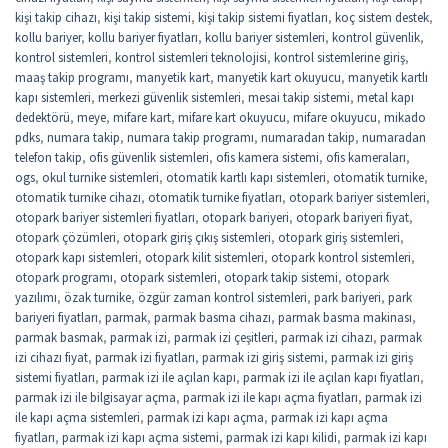
kişi takip cihazı
,
kişi takip sistemi
,
kişi takip sistemi fiyatları
,
koç sistem destek
,
kollu bariyer
,
kollu bariyer fiyatları
,
kollu bariyer sistemleri
,
kontrol güvenlik
,
kontrol sistemleri
,
kontrol sistemleri teknolojisi
,
kontrol sistemlerine giriş
,
maaş takip programı
,
manyetik kart
,
manyetik kart okuyucu
,
manyetik kartlı
kapı sistemleri
,
merkezi güvenlik sistemleri
,
mesai takip sistemi
,
metal kapı
dedektörü
,
meye
,
mifare kart
,
mifare kart okuyucu
,
mifare okuyucu
,
mikado
pdks
,
numara takip
,
numara takip programı
,
numaradan takip
,
numaradan
telefon takip
,
ofis güvenlik sistemleri
,
ofis kamera sistemi
,
ofis kameraları
,
ogs
,
okul turnike sistemleri
,
otomatik kartlı kapı sistemleri
,
otomatik turnike
,
otomatik turnike cihazı
,
otomatik turnike fiyatları
,
otopark bariyer sistemleri
,
otopark bariyer sistemleri fiyatları
,
otopark bariyeri
,
otopark bariyeri fiyat
,
otopark çözümleri
,
otopark giriş çıkış sistemleri
,
otopark giriş sistemleri
,
otopark kapı sistemleri
,
otopark kilit sistemleri
,
otopark kontrol sistemleri
,
otopark programı
,
otopark sistemleri
,
otopark takip sistemi
,
otopark
yazılımı
,
özak turnike
,
özgür zaman kontrol sistemleri
,
park bariyeri
,
park
bariyeri fiyatları
,
parmak
,
parmak basma cihazı
,
parmak basma makinası
,
parmak basmak
,
parmak izi
,
parmak izi çeşitleri
,
parmak izi cihazı
,
parmak
izi cihazı fiyat
,
parmak izi fiyatları
,
parmak izi giriş sistemi
,
parmak izi giriş
sistemi fiyatları
,
parmak izi ile açılan kapı
,
parmak izi ile açılan kapı fiyatları
,
parmak izi ile bilgisayar açma
,
parmak izi ile kapı açma fiyatları
,
parmak izi
ile kapı açma sistemleri
,
parmak izi kapı açma
,
parmak izi kapı açma
fiyatları
,
parmak izi kapı açma sistemi
,
parmak izi kapı kilidi
,
parmak izi kapı