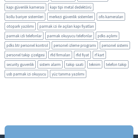
kapı güvenlik kamerası
kapı tipi metal dedektörü
kollu bariyer sistemleri
merkezi güvenlik sistemleri
ofis kameraları
otopark yazılımı
parmak izi ile açılan kapı fiyatları
parmak izli telefonlar
parmak okuyucu telefonlar
pdks açılımı
pdks btr personel kontrol
personel izleme programı
personel sistemi
personel takip çizelgesi
rfid firmaları
rfid fiyat
rf kart
security guvenlik
sistem alarm
takip saati
teknim
telefon takip
usb parmak izi okuyucu
yüz tanıma yazılımı