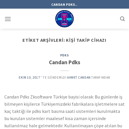
Skip
CANDAN PDKS..
to
content
ETIKET ARŞIVLERI:
KIŞI TAKIP CIHAZI
PDKS
Candan Pdks
EKIM 10, 2017
’' TE GÖNDERILDI
AHMET CANDAN
TARAFINDAN
Candan Pdks Zksoftware Türkiye bayisi olarak: Bu günlerde iş
bilmeyen kişilerce Türkiyemizdeki fabrikalara işletmelere sat
kaç taktiği ile pdks kart basma saati sistemleri kurulmakta
bu kurulan sistemler maalesef kısa zaman içersinde
kullanılmaz hale gelmektedir. Kullanılmayan çöpe atılan bu