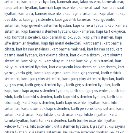
sistemleri
,
kameralar ve fiyatları
,
kameralı araç takip sistemi
,
kameralı araç
takip sistemi fiyatları
,
kameralı kapı sistemleri
,
kameralı saat
,
kameralı saat
fiyatları
,
kamerası
,
kamere sistemleri
,
kapı açma sistemleri
,
kapı alarmı
,
kapı
dedektörü
,
kapı giriş sistemleri
,
kapı güvenlik kamerası
,
kapı güvenlik
sistemleri
,
kapı güvenlik sistemleri fiyatları
,
kapı kamera fiyatları
,
kapı kamera
sistemleri
,
kapı kamera sistemleri fiyatları
,
kapı kamerası
,
kapı kart okuyucu
,
kapı kontrol sistemleri
,
kapı parmak izi okuyucu
,
kapı şifre sistemleri
,
kapı
şifre sistemleri fiyatları
,
kapı tipi metal dedektörü
,
kart basma
,
kart basma
cihazı
,
kart basma makinası
,
kart basma makinesi
,
kart basma saati
,
kart
basma saati fiyatları
,
kart okuma cihazı
,
kart okuma sistemi
,
kart okutma
sistemleri
,
kart okuyucu
,
kart okuyucu nedir
,
kart okuyucu sistemleri
,
kart
okuyucu sistemleri fiyatları
,
kart okuyuculu kapı sistemleri
,
kart sistem
,
kart
yazıcı
,
kartla giriş
,
kartla kapı açma
,
kartlı bina giriş sistemi
,
kartlı elektrik
sistemleri
,
kartlı giriş çıkış sistemleri
,
kartlı giriş çıkış sistemleri fiyatları
,
kartlı
giriş sistemi
,
kartlı giriş sistemleri fiyat
,
kartlı giriş sistemleri fiyatları
,
kartlı
kapı
,
kartlı kapı açma sistemleri fiyatları
,
kartlı kapı giriş sistemleri
,
kartlı kapı
kilidi
,
kartlı kapı kilit sistemleri
,
kartlı kapı kilit sistemleri fiyatları
,
kartlı kapı
otomatiği
,
kartlı kapı sistemleri
,
kartlı kapı sistemleri fiyatları
,
kartlı kilit
sistemleri
,
kartlı otomatik kapı sistemleri
,
kartlı personel takip sistemi
,
kartlı
sistem
,
kartlı sistem kapı kilitleri
,
kartlı sistem kapı kilitleri fiyatları
,
kartlı
turnike fiyatları
,
kartlı turnike sistemleri
,
kartlı turnike sistemleri fiyatları
,
kelebek turnike
,
kilit sistemleri
,
kilit sistemleri fiyatları
,
kişi sayma
,
kişi sayma
cihazı fiyatları
,
kişi sayma sistemleri
,
kişi sayma sistemleri fiyatları
,
kişi takip
,