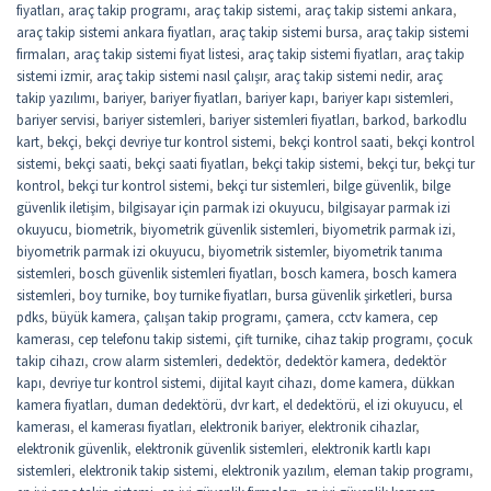
fiyatları
,
araç takip programı
,
araç takip sistemi
,
araç takip sistemi ankara
,
araç takip sistemi ankara fiyatları
,
araç takip sistemi bursa
,
araç takip sistemi
firmaları
,
araç takip sistemi fiyat listesi
,
araç takip sistemi fiyatları
,
araç takip
sistemi izmir
,
araç takip sistemi nasıl çalışır
,
araç takip sistemi nedir
,
araç
takip yazılımı
,
bariyer
,
bariyer fiyatları
,
bariyer kapı
,
bariyer kapı sistemleri
,
bariyer servisi
,
bariyer sistemleri
,
bariyer sistemleri fiyatları
,
barkod
,
barkodlu
kart
,
bekçi
,
bekçi devriye tur kontrol sistemi
,
bekçi kontrol saati
,
bekçi kontrol
sistemi
,
bekçi saati
,
bekçi saati fiyatları
,
bekçi takip sistemi
,
bekçi tur
,
bekçi tur
kontrol
,
bekçi tur kontrol sistemi
,
bekçi tur sistemleri
,
bilge güvenlik
,
bilge
güvenlik iletişim
,
bilgisayar için parmak izi okuyucu
,
bilgisayar parmak izi
okuyucu
,
biometrik
,
biyometrik güvenlik sistemleri
,
biyometrik parmak izi
,
biyometrik parmak izi okuyucu
,
biyometrik sistemler
,
biyometrik tanıma
sistemleri
,
bosch güvenlik sistemleri fiyatları
,
bosch kamera
,
bosch kamera
sistemleri
,
boy turnike
,
boy turnike fiyatları
,
bursa güvenlik şirketleri
,
bursa
pdks
,
büyük kamera
,
çalışan takip programı
,
çamera
,
cctv kamera
,
cep
kamerası
,
cep telefonu takip sistemi
,
çift turnike
,
cihaz takip programı
,
çocuk
takip cihazı
,
crow alarm sistemleri
,
dedektör
,
dedektör kamera
,
dedektör
kapı
,
devriye tur kontrol sistemi
,
dijital kayıt cihazı
,
dome kamera
,
dükkan
kamera fiyatları
,
duman dedektörü
,
dvr kart
,
el dedektörü
,
el izi okuyucu
,
el
kamerası
,
el kamerası fiyatları
,
elektronik bariyer
,
elektronik cihazlar
,
elektronik güvenlik
,
elektronik güvenlik sistemleri
,
elektronik kartlı kapı
sistemleri
,
elektronik takip sistemi
,
elektronik yazılım
,
eleman takip programı
,