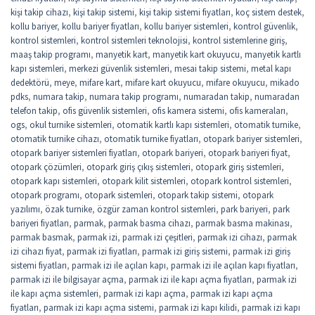
kişi takip cihazı
,
kişi takip sistemi
,
kişi takip sistemi fiyatları
,
koç sistem destek
,
kollu bariyer
,
kollu bariyer fiyatları
,
kollu bariyer sistemleri
,
kontrol güvenlik
,
kontrol sistemleri
,
kontrol sistemleri teknolojisi
,
kontrol sistemlerine giriş
,
maaş takip programı
,
manyetik kart
,
manyetik kart okuyucu
,
manyetik kartlı
kapı sistemleri
,
merkezi güvenlik sistemleri
,
mesai takip sistemi
,
metal kapı
dedektörü
,
meye
,
mifare kart
,
mifare kart okuyucu
,
mifare okuyucu
,
mikado
pdks
,
numara takip
,
numara takip programı
,
numaradan takip
,
numaradan
telefon takip
,
ofis güvenlik sistemleri
,
ofis kamera sistemi
,
ofis kameraları
,
ogs
,
okul turnike sistemleri
,
otomatik kartlı kapı sistemleri
,
otomatik turnike
,
otomatik turnike cihazı
,
otomatik turnike fiyatları
,
otopark bariyer sistemleri
,
otopark bariyer sistemleri fiyatları
,
otopark bariyeri
,
otopark bariyeri fiyat
,
otopark çözümleri
,
otopark giriş çıkış sistemleri
,
otopark giriş sistemleri
,
otopark kapı sistemleri
,
otopark kilit sistemleri
,
otopark kontrol sistemleri
,
otopark programı
,
otopark sistemleri
,
otopark takip sistemi
,
otopark
yazılımı
,
özak turnike
,
özgür zaman kontrol sistemleri
,
park bariyeri
,
park
bariyeri fiyatları
,
parmak
,
parmak basma cihazı
,
parmak basma makinası
,
parmak basmak
,
parmak izi
,
parmak izi çeşitleri
,
parmak izi cihazı
,
parmak
izi cihazı fiyat
,
parmak izi fiyatları
,
parmak izi giriş sistemi
,
parmak izi giriş
sistemi fiyatları
,
parmak izi ile açılan kapı
,
parmak izi ile açılan kapı fiyatları
,
parmak izi ile bilgisayar açma
,
parmak izi ile kapı açma fiyatları
,
parmak izi
ile kapı açma sistemleri
,
parmak izi kapı açma
,
parmak izi kapı açma
fiyatları
,
parmak izi kapı açma sistemi
,
parmak izi kapı kilidi
,
parmak izi kapı