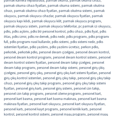
parmak kamera hepsiburada
,
parmak okuma
,
parmak okuma cihazı
,
parmak okuma cihazı fiyatları
,
parmak okuma sistemi
,
parmak okutma
cihazı
,
parmak okutma cihazı fiyatları
,
parmak okutma sistemi
,
parmak
okuyucu
,
parmak okuyucu cihazlar
,
parmak okuyucu fiyatları
,
parmak
okuyucu kapı kilidi
,
parmak okuyucu kilit
,
parmak okuyucu programı
,
parmak okuyucu sistem
,
parmak okuyucu telefonlar
,
pc parmak izi okuyucu
,
pdks
,
pdks açılımı
,
pdks btr personel kontrol
,
pdks cihazı
,
pdks fiyat
,
pdks
ihlas
,
pdks izmir
,
pdks ne demek
,
pdks nedir
,
pdks programı
,
pdks programı
full
,
pdks programı nasıl kullanılır
,
pdks sistemi
,
pdks sistemi nedir
,
pdks
sistemleri fiyatları
,
pdks yazılımı
,
pdks yazılımı ücretsiz
,
perkon pdks
,
perkotek
,
perkotek pdks
,
personel devam çizelgesi
,
personel devam kontrol
,
personel devam kontrol programı
,
personel devam kontrol sistemi
,
personel
devam kontrol sistemi fiyatları
,
personel devam takip çizelgesi
,
personel
devam takip programı
,
personel devam takip sistemi
,
personel giriş çikiş
çizelgesi
,
personel giriş çıkış
,
personel giriş çıkış kart sistemi fiyatları
,
personel
giriş çıkış kontrol sistemleri
,
personel giriş çıkış takip
,
personel giriş çıkış takip
cihazı
,
personel giriş çıkış takip programı
,
personel giriş çıkış takip sistemi
fiyatları
,
personel giriş kartı
,
personel giriş sistemi
,
personel izin takip
,
personel izin takip programı
,
personel izleme programı
,
personel kart
,
personel kart basma
,
personel kart basma makinası
,
personel kart basma
makinası fiyatları
,
personel kart okuyucu
,
personel kart okuyucu fiyatları
,
personel kartı
,
personel kayıt programı
,
personel kimlik kartı
,
personel
kontrol
,
personel kontrol sistemi
,
personel maaş programı
,
personel maaş