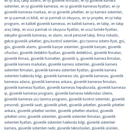
en iyi araç takip sistemi
,
en iyi güvenlik firmaları
,
en iyi güvenlik kamera
sistemleri
,
en iyi güvenlik kamerası
,
en iyi güvenlik kamerası fiyatları
,
en iyi
güvenlik kamerası markası
,
en iyi güvenlik şirketleri
,
en iyi kamera sistemleri
,
en iyi parmak izi kilidi
,
en iyi parmak izi okuyucu
,
en iyi projeler
,
en iyi takip
programı
,
en kaliteli güvenlik kamerası
,
en kaliteli kamera
,
en takip
,
en takip
araç takip
,
en ucuz parmak izi okuyucu fiyatları
,
en ucuz turnike fiyatları
,
eskişehir güvenlik kamerası
,
ev alarm
,
excel personel takip
,
firma mikado
,
gebze güvenlik şirketleri
,
giriş kontrol sistemleri
,
göz tanıma sistemi fiyat
,
grü
,
güv
,
güvenlik alarmı
,
güvenlik bariyer sistemleri
,
güvenlik bariyeri
,
güvenlik
cihazları
,
güvenlik dedektör fiyatları
,
güvenlik dedektörü
,
güvenlik firmaları
,
güvenlik firması
,
güvenlik hizmetleri
,
güvenlik iş
,
güvenlik kamera firmaları
,
güvenlik kamera markaları
,
güvenlik kamera sistemleri
,
güvenlik kamera
sistemleri firmaları
,
güvenlik kamera sistemleri fiyatları
,
güvenlik kamera
sistemleri hakkında bilgi
,
guvenlik kamerasi izle
,
güvenlik kamerası
,
güvenlik
kamerası adana
,
güvenlik kamerası ankara
,
güvenlik kamerası firmaları
,
güvenlik kamerası fiyatları
,
güvenlik kamerası hepsiburada
,
güvenlik kamerası
ip
,
güvenlik kamerası programı
,
güvenlik kamerası telefondan izleme
,
güvenlik kamerası yüz tanıma programı
,
güvenlik kontrol sistemleri
,
güvenlik
personeli
,
güvenlik saati
,
güvenlik şirketi
,
güvenlik şirketleri
,
güvenlik şirketleri
ankara
,
güvenlik şirketleri isimleri
,
güvenlik şirketleri istanbul
,
güvenlik
şirketleri izmir
,
güvenlik sistemleri
,
güvenlik sistemleri firmaları
,
güvenlik
sistemleri fiyatları
,
güvenlik sistemleri hakkında bilgi
,
güvenlik sistemleri
kamera
,
güvenlik sistemleri nedir
,
güvenlik teknolojileri
,
güvenlik ürünleri
,