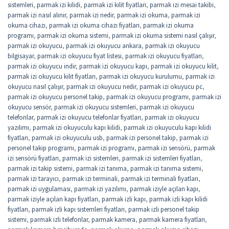
sistemleri
,
parmak izi kilidi
,
parmak izi kilit fiyatları
,
parmak izi mesai takibi
,
parmak izi nasıl alınır
,
parmak izi nedir
,
parmak izi okuma
,
parmak izi
okuma cihazı
,
parmak izi okuma cihazı fiyatları
,
parmak izi okuma
programı
,
parmak izi okuma sistemi
,
parmak izi okuma sistemi nasıl çalışır
,
parmak izi okuyucu
,
parmak izi okuyucu ankara
,
parmak izi okuyucu
bilgisayar
,
parmak izi okuyucu fiyat listesi
,
parmak izi okuyucu fiyatları
,
parmak izi okuyucu indir
,
parmak izi okuyucu kapı
,
parmak izi okuyucu kilit
,
parmak izi okuyucu kilit fiyatları
,
parmak izi okuyucu kurulumu
,
parmak izi
okuyucu nasıl çalışır
,
parmak izi okuyucu nedir
,
parmak izi okuyucu pc
,
parmak izi okuyucu personel takip
,
parmak izi okuyucu programı
,
parmak izi
okuyucu sensör
,
parmak izi okuyucu sistemleri
,
parmak izi okuyucu
telefonlar
,
parmak izi okuyucu telefonlar fiyatları
,
parmak izi okuyucu
yazılımı
,
parmak izi okuyuculu kapı kilidi
,
parmak izi okuyuculu kapı kilidi
fiyatları
,
parmak izi okuyuculu usb
,
parmak izi personel takip
,
parmak izi
personel takip programı
,
parmak izi programı
,
parmak izi sensörü
,
parmak
izi sensörü fiyatları
,
parmak izi sistemleri
,
parmak izi sistemleri fiyatları
,
parmak izi takip sistemi
,
parmak izi tanıma
,
parmak izi tanıma sistemi
,
parmak izi tarayıcı
,
parmak izi terminali
,
parmak izi terminali fiyatları
,
parmak izi uygulaması
,
parmak izi yazılımı
,
parmak iziyle açılan kapı
,
parmak iziyle açılan kapı fiyatları
,
parmak izli kapı
,
parmak izli kapı kilidi
fiyatları
,
parmak izli kapı sistemleri fiyatları
,
parmak izli personel takip
sistemi
,
parmak izli telefonlar
,
parmak kamera
,
parmak kamera fiyatları
,