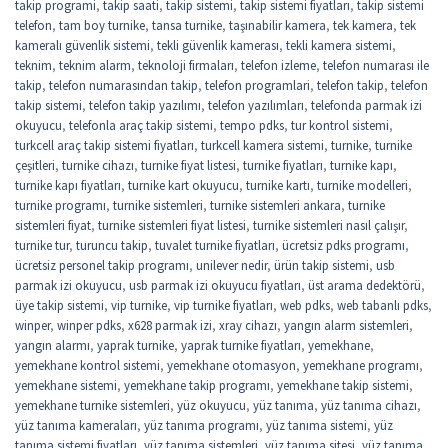
takip programi
,
takip saati
,
takip sistemi
,
takip sistemi fiyatları
,
takip sistemi
telefon
,
tam boy turnike
,
tansa turnike
,
taşınabilir kamera
,
tek kamera
,
tek
kameralı güvenlik sistemi
,
tekli güvenlik kamerası
,
tekli kamera sistemi
,
teknim
,
teknim alarm
,
teknoloji firmaları
,
telefon izleme
,
telefon numarası ile
takip
,
telefon numarasından takip
,
telefon programlari
,
telefon takip
,
telefon
takip sistemi
,
telefon takip yazılımı
,
telefon yazılımları
,
telefonda parmak izi
okuyucu
,
telefonla araç takip sistemi
,
tempo pdks
,
tur kontrol sistemi
,
turkcell araç takip sistemi fiyatları
,
turkcell kamera sistemi
,
turnike
,
turnike
çeşitleri
,
turnike cihazı
,
turnike fiyat listesi
,
turnike fiyatları
,
turnike kapı
,
turnike kapı fiyatları
,
turnike kart okuyucu
,
turnike kartı
,
turnike modelleri
,
turnike programı
,
turnike sistemleri
,
turnike sistemleri ankara
,
turnike
sistemleri fiyat
,
turnike sistemleri fiyat listesi
,
turnike sistemleri nasıl çalışır
,
turnike tur
,
turuncu takip
,
tuvalet turnike fiyatları
,
ücretsiz pdks programı
,
ücretsiz personel takip programı
,
unilever nedir
,
ürün takip sistemi
,
usb
parmak izi okuyucu
,
usb parmak izi okuyucu fiyatları
,
üst arama dedektörü
,
üye takip sistemi
,
vip turnike
,
vip turnike fiyatları
,
web pdks
,
web tabanlı pdks
,
winper
,
winper pdks
,
x628 parmak izi
,
xray cihazı
,
yangın alarm sistemleri
,
yangın alarmı
,
yaprak turnike
,
yaprak turnike fiyatları
,
yemekhane
,
yemekhane kontrol sistemi
,
yemekhane otomasyon
,
yemekhane programı
,
yemekhane sistemi
,
yemekhane takip programı
,
yemekhane takip sistemi
,
yemekhane turnike sistemleri
,
yüz okuyucu
,
yüz tanıma
,
yüz tanıma cihazı
,
yüz tanıma kameraları
,
yüz tanıma programı
,
yüz tanıma sistemi
,
yüz
tanıma sistemi fiyatları
,
yüz tanıma sistemleri
,
yüz tanıma sitesi
,
yüz tanıma