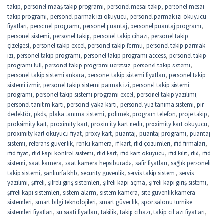
takip
,
personel maaş takip programı
,
personel mesai takip
,
personel mesai
takip programı
,
personel parmak izi okuyucu
,
personel parmak izi okuyucu
fiyatları
,
personel programı
,
personel puantaj
,
personel puantaj programı
,
personel sistemi
,
personel takip
,
personel takip cihazı
,
personel takip
çizelgesi
,
personel takip excel
,
personel takip formu
,
personel takip parmak
izi
,
personel takip programı
,
personel takip programı access
,
personel takip
programı full
,
personel takip programı ücretsiz
,
personel takip sistemi
,
personel takip sistemi ankara
,
personel takip sistemi fiyatları
,
personel takip
sistemi izmir
,
personel takip sistemi parmak izi
,
personel takip sistemi
programı
,
personel takip sistemi programı excel
,
personel takip yazılımı
,
personel tanıtım kartı
,
personel yaka kartı
,
personel yüz tanıma sistemi
,
pır
dedektör
,
pkds
,
plaka tanıma sistemi
,
polimek
,
program telefon
,
proje takip
,
proksimity kart
,
proximity kart
,
proximity kart nedir
,
proximity kart okuyucu
,
proximity kart okuyucu fiyat
,
proxy kart
,
puantaj
,
puantaj programı
,
puantaj
sistemi
,
referans güvenlik
,
renkli kamera
,
rf kart
,
rfid çözümleri
,
rfid firmaları
,
rfid fiyat
,
rfid kapı kontrol sistemi
,
rfid kart
,
rfid kart okuyucu
,
rfid kilit
,
rfıd
,
rfıd
sistemi
,
saat kamera
,
saat kamera hepsiburada
,
safir fiyatları
,
sağlık personeli
takip sistemi
,
şanlıurfa khb
,
security guvenlik
,
servis takip sistemi
,
servis
yazılımı
,
şifreli
,
şifreli giriş sistemleri
,
şifreli kapı açma
,
şifreli kapı giriş sistemi
,
şifreli kapı sistemleri
,
sistem alarm
,
sistem kamera
,
site güvenlik kamera
sistemleri
,
smart bilgi teknolojileri
,
smart güvenlik
,
spor salonu turnike
sistemleri fiyatları
,
su saati fiyatları
,
takilik
,
takip cihazı
,
takip cihazı fiyatları
,