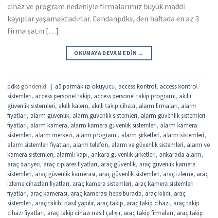
cihaz ve program nedeniyle firmalarımız büyük maddi
kayıplar yaşamaktadırlar. Candanpdks, den haftada en az 3
firma satın […]
OKUMAYA DEVAM EDIN
→
pdks
gönderildi
|
a5 parmak izi okuyucu
,
access kontrol
,
access kontrol
sistemleri
,
access personel takip
,
access personel takip programı
,
akıllı
güvenlik sistemleri
,
akıllı kalem
,
akıllı takip cihazı
,
alarm firmaları
,
alarm
fiyatları
,
alarm güvenlik
,
alarm güvenlik sistemleri
,
alarm güvenlik sistemleri
fiyatları
,
alarm kamera
,
alarm kamera güvenlik sistemleri
,
alarm kamera
sistemleri
,
alarm merkezi
,
alarm programı
,
alarm şirketleri
,
alarm sistemleri
,
alarm sistemleri fiyatları
,
alarm telefon
,
alarm ve güvenlik sistemleri
,
alarm ve
kamera sistemleri
,
alarmlı kapı
,
ankara güvenlik şirketleri
,
ankarada alarm
,
araç bariyeri
,
araç cipiares fiyatları
,
araç güvenlik
,
araç güvenlik kamera
sistemleri
,
araç güvenlik kamerası
,
araç güvenlik sistemleri
,
araç izleme
,
araç
izleme cihazları fiyatları
,
araç kamera sistemleri
,
araç kamera sistemleri
fiyatları
,
araç kamerası
,
araç kamerası hepsiburada
,
araç kilidi
,
araç
sistemleri
,
araç takibi nasıl yapılır
,
araç takip
,
araç takip cihazı
,
araç takip
cihazı fiyatları
,
araç takip cihazı nasıl çalışır
,
araç takip firmaları
,
araç takip