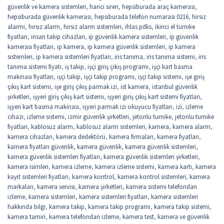
güvenlik ve kamera sistemleri
,
harici siren
,
hepsiburada araç kamerası
,
hepsiburada güvenlik kamerası
,
hepsiburada telefon numarası 0216
,
hirsiz
alarmi
,
hırsız alarm
,
hırsız alarm sistemleri
,
ihlas pdks
,
ikinci el turnike
fiyatları
,
insan takip cihazları
,
ip güvenlik kamera sistemleri
,
ip güvenlik
kamerası fiyatları
,
ip kamera
,
ip kamera güvenlik sistemleri
,
ip kamera
sistemleri
,
ip kamera sistemleri fiyatları
,
iris tanıma
,
iris tanıma sistemi
,
iris
tanıma sistemi fiyatı
,
iş takip
,
işçi giriş çıkış programı
,
işçi kart basma
makinası fiyatları
,
işçi takip
,
işçi takip programı
,
işçi takip sistemi
,
işe giriş
çıkış kart sistemi
,
işe giriş çıkış parmak izi
,
ist kamera
,
istanbul güvenlik
şirketleri
,
işyeri giriş çıkış kart sistemi
,
işyeri giriş çıkış kart sistemi fiyatları
,
işyeri kart basma makinası
,
işyeri parmak izi okuyucu fiyatları
,
izi
,
izleme
cihazı
,
izleme sistemi
,
izmir güvenlik şirketleri
,
jetonlu turnike
,
jetonlu turnike
fiyatları
,
kablosuz alarm
,
kablosuz alarm sistemleri
,
kamera
,
kamera alarm
,
kamera cihazları
,
kamera dedektörü
,
kamera firmaları
,
kamera fiyatları
,
kamera fiyatları güvenlik
,
kamera güvenlik
,
kamera güvenlik sistemleri
,
kamera güvenlik sistemleri fiyatları
,
kamera güvenlik sistemleri şirketleri
,
kamera isimleri
,
kamera izleme
,
kamera izleme sistemi
,
kamera kartı
,
kamera
kayıt sistemleri fiyatları
,
kamera kontrol
,
kamera kontrol sistemleri
,
kamera
markaları
,
kamera servisi
,
kamera şirketleri
,
kamera sistemi telefondan
izleme
,
kamera sistemleri
,
kamera sistemleri fiyatları
,
kamera sistemleri
hakkında bilgi
,
kamera takip
,
kamera takip programı
,
kamera takip sistemi
,
kamera tamiri
,
kamera telefondan izleme
,
kamera test
,
kamera ve güvenlik