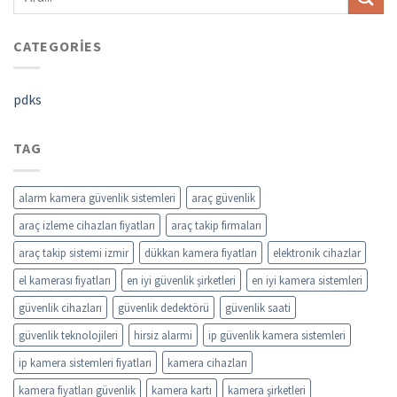
CATEGORIES
pdks
TAG
alarm kamera güvenlik sistemleri
araç güvenlik
araç izleme cihazları fiyatları
araç takip firmaları
araç takip sistemi izmir
dükkan kamera fiyatları
elektronik cihazlar
el kamerası fiyatları
en iyi güvenlik şirketleri
en iyi kamera sistemleri
güvenlik cihazları
güvenlik dedektörü
güvenlik saati
güvenlik teknolojileri
hirsiz alarmi
ip güvenlik kamera sistemleri
ip kamera sistemleri fiyatları
kamera cihazları
kamera fiyatları güvenlik
kamera kartı
kamera şirketleri