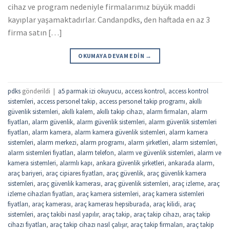
cihaz ve program nedeniyle firmalarımız büyük maddi
kayıplar yaşamaktadırlar. Candanpdks, den haftada en az 3
firma satın […]
OKUMAYA DEVAM EDIN
→
pdks
gönderildi
|
a5 parmak izi okuyucu
,
access kontrol
,
access kontrol
sistemleri
,
access personel takip
,
access personel takip programı
,
akıllı
güvenlik sistemleri
,
akıllı kalem
,
akıllı takip cihazı
,
alarm firmaları
,
alarm
fiyatları
,
alarm güvenlik
,
alarm güvenlik sistemleri
,
alarm güvenlik sistemleri
fiyatları
,
alarm kamera
,
alarm kamera güvenlik sistemleri
,
alarm kamera
sistemleri
,
alarm merkezi
,
alarm programı
,
alarm şirketleri
,
alarm sistemleri
,
alarm sistemleri fiyatları
,
alarm telefon
,
alarm ve güvenlik sistemleri
,
alarm ve
kamera sistemleri
,
alarmlı kapı
,
ankara güvenlik şirketleri
,
ankarada alarm
,
araç bariyeri
,
araç cipiares fiyatları
,
araç güvenlik
,
araç güvenlik kamera
sistemleri
,
araç güvenlik kamerası
,
araç güvenlik sistemleri
,
araç izleme
,
araç
izleme cihazları fiyatları
,
araç kamera sistemleri
,
araç kamera sistemleri
fiyatları
,
araç kamerası
,
araç kamerası hepsiburada
,
araç kilidi
,
araç
sistemleri
,
araç takibi nasıl yapılır
,
araç takip
,
araç takip cihazı
,
araç takip
cihazı fiyatları
,
araç takip cihazı nasıl çalışır
,
araç takip firmaları
,
araç takip