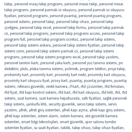
takip
,
personel maaş takip programı
,
personel mesai takip
,
personel mesai
takip programı
,
personel parmak izi okuyucu
,
personel parmak izi okuyucu
fiyatları
,
personel programı
,
personel puantaj
,
personel puantaj programı
,
personel sistemi
,
personel takip
,
personel takip cihazı
,
personel takip
çizelgesi
,
personel takip excel
,
personel takip formu
,
personel takip parmak
izi
,
personel takip programı
,
personel takip programı access
,
personel takip
programı full
,
personel takip programı ücretsiz
,
personel takip sistemi
,
personel takip sistemi ankara
,
personel takip sistemi fiyatları
,
personel takip
sistemi izmir
,
personel takip sistemi parmak izi
,
personel takip sistemi
programı
,
personel takip sistemi programı excel
,
personel takip yazılımı
,
personel tanıtım kartı
,
personel yaka kartı
,
personel yüz tanıma sistemi
,
pır
dedektör
,
pkds
,
plaka tanıma sistemi
,
polimek
,
program telefon
,
proje takip
,
proksimity kart
,
proximity kart
,
proximity kart nedir
,
proximity kart okuyucu
,
proximity kart okuyucu fiyat
,
proxy kart
,
puantaj
,
puantaj programı
,
puantaj
sistemi
,
referans güvenlik
,
renkli kamera
,
rf kart
,
rfid çözümleri
,
rfid firmaları
,
rfid fiyat
,
rfid kapı kontrol sistemi
,
rfid kart
,
rfid kart okuyucu
,
rfid kilit
,
rfıd
,
rfıd
sistemi
,
saat kamera
,
saat kamera hepsiburada
,
safir fiyatları
,
sağlık personeli
takip sistemi
,
şanlıurfa khb
,
security guvenlik
,
servis takip sistemi
,
servis
yazılımı
,
şifreli
,
şifreli giriş sistemleri
,
şifreli kapı açma
,
şifreli kapı giriş sistemi
,
şifreli kapı sistemleri
,
sistem alarm
,
sistem kamera
,
site güvenlik kamera
sistemleri
,
smart bilgi teknolojileri
,
smart güvenlik
,
spor salonu turnike
sistemleri fiyatları
,
su saati fiyatları
,
takilik
,
takip cihazı
,
takip cihazı fiyatları
,