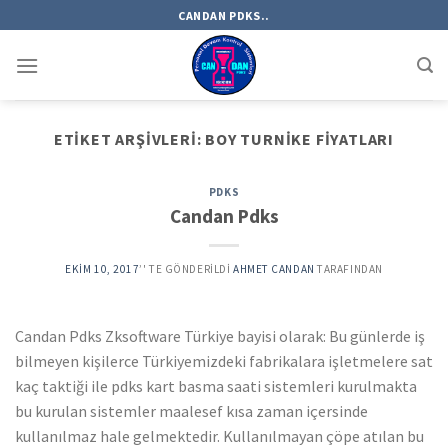
Skip
CANDAN PDKS..
to
content
ETIKET ARŞIVLERI:
BOY TURNIKE FIYATLARI
PDKS
Candan Pdks
EKIM 10, 2017
’' TE GÖNDERILDI
AHMET CANDAN
TARAFINDAN
Candan Pdks Zksoftware Türkiye bayisi olarak: Bu günlerde iş
bilmeyen kişilerce Türkiyemizdeki fabrikalara işletmelere sat
kaç taktiği ile pdks kart basma saati sistemleri kurulmakta
bu kurulan sistemler maalesef kısa zaman içersinde
kullanılmaz hale gelmektedir. Kullanılmayan çöpe atılan bu