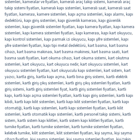
sistemleri
,
kameralar ve fiyatları
,
kameralı araç takip sistemi
,
kameralı araç
takip sistemi fiyatları
,
kameralı kapı sistemleri
,
kameralı saat
,
kameralı saat
fiyatları
,
kamerası
,
kamere sistemleri
,
kapı açma sistemleri
,
kapı alarmı
,
kapı
dedektörü
,
kapı giriş sistemleri
,
kapı güvenlik kamerası
,
kapı güvenlik
sistemleri
,
kapı güvenlik sistemleri fiyatları
,
kapı kamera fiyatları
,
kapı kamera
sistemleri
,
kapı kamera sistemleri fiyatları
,
kapı kamerası
,
kapı kart okuyucu
,
kapı kontrol sistemleri
,
kapı parmak izi okuyucu
,
kapı şifre sistemleri
,
kapı
şifre sistemleri fiyatları
,
kapı tipi metal dedektörü
,
kart basma
,
kart basma
cihazı
,
kart basma makinası
,
kart basma makinesi
,
kart basma saati
,
kart
basma saati fiyatları
,
kart okuma cihazı
,
kart okuma sistemi
,
kart okutma
sistemleri
,
kart okuyucu
,
kart okuyucu nedir
,
kart okuyucu sistemleri
,
kart
okuyucu sistemleri fiyatları
,
kart okuyuculu kapı sistemleri
,
kart sistem
,
kart
yazıcı
,
kartla giriş
,
kartla kapı açma
,
kartlı bina giriş sistemi
,
kartlı elektrik
sistemleri
,
kartlı giriş çıkış sistemleri
,
kartlı giriş çıkış sistemleri fiyatları
,
kartlı
giriş sistemi
,
kartlı giriş sistemleri fiyat
,
kartlı giriş sistemleri fiyatları
,
kartlı
kapı
,
kartlı kapı açma sistemleri fiyatları
,
kartlı kapı giriş sistemleri
,
kartlı kapı
kilidi
,
kartlı kapı kilit sistemleri
,
kartlı kapı kilit sistemleri fiyatları
,
kartlı kapı
otomatiği
,
kartlı kapı sistemleri
,
kartlı kapı sistemleri fiyatları
,
kartlı kilit
sistemleri
,
kartlı otomatik kapı sistemleri
,
kartlı personel takip sistemi
,
kartlı
sistem
,
kartlı sistem kapı kilitleri
,
kartlı sistem kapı kilitleri fiyatları
,
kartlı
turnike fiyatları
,
kartlı turnike sistemleri
,
kartlı turnike sistemleri fiyatları
,
kelebek turnike
,
kilit sistemleri
,
kilit sistemleri fiyatları
,
kişi sayma
,
kişi sayma
cihazı fiyatları
,
kişi sayma sistemleri
,
kişi sayma sistemleri fiyatları
,
kişi takip
,