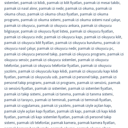
sistemleri
,
parmak izi kilidi
,
parmak izi kilit fiyatları
,
parmak izi mesai takibi
,
parmak izi nasıl alınır
,
parmak izi nedir
,
parmak izi okuma
,
parmak izi
okuma cihazı
,
parmak izi okuma cihazı fiyatları
,
parmak izi okuma
programı
,
parmak izi okuma sistemi
,
parmak izi okuma sistemi nasıl çalışır
,
parmak izi okuyucu
,
parmak izi okuyucu ankara
,
parmak izi okuyucu
bilgisayar
,
parmak izi okuyucu fiyat listesi
,
parmak izi okuyucu fiyatları
,
parmak izi okuyucu indir
,
parmak izi okuyucu kapı
,
parmak izi okuyucu kilit
,
parmak izi okuyucu kilit fiyatları
,
parmak izi okuyucu kurulumu
,
parmak izi
okuyucu nasıl çalışır
,
parmak izi okuyucu nedir
,
parmak izi okuyucu pc
,
parmak izi okuyucu personel takip
,
parmak izi okuyucu programı
,
parmak izi
okuyucu sensör
,
parmak izi okuyucu sistemleri
,
parmak izi okuyucu
telefonlar
,
parmak izi okuyucu telefonlar fiyatları
,
parmak izi okuyucu
yazılımı
,
parmak izi okuyuculu kapı kilidi
,
parmak izi okuyuculu kapı kilidi
fiyatları
,
parmak izi okuyuculu usb
,
parmak izi personel takip
,
parmak izi
personel takip programı
,
parmak izi programı
,
parmak izi sensörü
,
parmak
izi sensörü fiyatları
,
parmak izi sistemleri
,
parmak izi sistemleri fiyatları
,
parmak izi takip sistemi
,
parmak izi tanıma
,
parmak izi tanıma sistemi
,
parmak izi tarayıcı
,
parmak izi terminali
,
parmak izi terminali fiyatları
,
parmak izi uygulaması
,
parmak izi yazılımı
,
parmak iziyle açılan kapı
,
parmak iziyle açılan kapı fiyatları
,
parmak izli kapı
,
parmak izli kapı kilidi
fiyatları
,
parmak izli kapı sistemleri fiyatları
,
parmak izli personel takip
sistemi
,
parmak izli telefonlar
,
parmak kamera
,
parmak kamera fiyatları
,