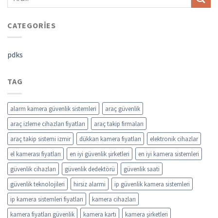
CATEGORIES
pdks
TAG
alarm kamera güvenlik sistemleri
araç güvenlik
araç izleme cihazları fiyatları
araç takip firmaları
araç takip sistemi izmir
dükkan kamera fiyatları
elektronik cihazlar
el kamerası fiyatları
en iyi güvenlik şirketleri
en iyi kamera sistemleri
güvenlik cihazları
güvenlik dedektörü
güvenlik saati
güvenlik teknolojileri
hirsiz alarmi
ip güvenlik kamera sistemleri
ip kamera sistemleri fiyatları
kamera cihazları
kamera fiyatları güvenlik
kamera kartı
kamera şirketleri