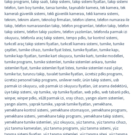
takip programi
,
takip saati
,
takip sistemi
,
takip sistemi fiyatları
,
takip sistemi
telefon
,
tam boy turnike
,
tansa turnike
,
taşınabilir kamera
,
tek kamera
,
tek
kameralı güvenlik sistemi
,
tekli güvenlik kamerası
,
tekli kamera sistemi
,
teknim
,
teknim alarm
,
teknoloji firmaları
,
telefon izleme
,
telefon numarası ile
takip
,
telefon numarasından takip
,
telefon programlari
,
telefon takip
,
telefon
takip sistemi
,
telefon takip yazılımı
,
telefon yazılımları
,
telefonda parmak izi
okuyucu
,
telefonla araç takip sistemi
,
tempo pdks
,
tur kontrol sistemi
,
turkcell araç takip sistemi fiyatları
,
turkcell kamera sistemi
,
turnike
,
turnike
çeşitleri
,
turnike cihazı
,
turnike fiyat listesi
,
turnike fiyatları
,
turnike kapı
,
turnike kapı fiyatları
,
turnike kart okuyucu
,
turnike kartı
,
turnike modelleri
,
turnike programı
,
turnike sistemleri
,
turnike sistemleri ankara
,
turnike
sistemleri fiyat
,
turnike sistemleri fiyat listesi
,
turnike sistemleri nasıl çalışır
,
turnike tur
,
turuncu takip
,
tuvalet turnike fiyatları
,
ücretsiz pdks programı
,
ücretsiz personel takip programı
,
unilever nedir
,
ürün takip sistemi
,
usb
parmak izi okuyucu
,
usb parmak izi okuyucu fiyatları
,
üst arama dedektörü
,
üye takip sistemi
,
vip turnike
,
vip turnike fiyatları
,
web pdks
,
web tabanlı pdks
,
winper
,
winper pdks
,
x628 parmak izi
,
xray cihazı
,
yangın alarm sistemleri
,
yangın alarmı
,
yaprak turnike
,
yaprak turnike fiyatları
,
yemekhane
,
yemekhane kontrol sistemi
,
yemekhane otomasyon
,
yemekhane programı
,
yemekhane sistemi
,
yemekhane takip programı
,
yemekhane takip sistemi
,
yemekhane turnike sistemleri
,
yüz okuyucu
,
yüz tanıma
,
yüz tanıma cihazı
,
yüz tanıma kameraları
,
yüz tanıma programı
,
yüz tanıma sistemi
,
yüz
tanıma sistemi fiyatları
,
yüz tanıma sistemleri
,
yüz tanıma sitesi
,
yüz tanıma