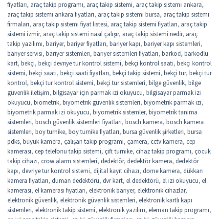
fiyatları
,
araç takip programı
,
araç takip sistemi
,
araç takip sistemi ankara
,
araç takip sistemi ankara fiyatları
,
araç takip sistemi bursa
,
araç takip sistemi
firmaları
,
araç takip sistemi fiyat listesi
,
araç takip sistemi fiyatları
,
araç takip
sistemi izmir
,
araç takip sistemi nasıl çalışır
,
araç takip sistemi nedir
,
araç
takip yazılımı
,
bariyer
,
bariyer fiyatları
,
bariyer kapı
,
bariyer kapı sistemleri
,
bariyer servisi
,
bariyer sistemleri
,
bariyer sistemleri fiyatları
,
barkod
,
barkodlu
kart
,
bekçi
,
bekçi devriye tur kontrol sistemi
,
bekçi kontrol saati
,
bekçi kontrol
sistemi
,
bekçi saati
,
bekçi saati fiyatları
,
bekçi takip sistemi
,
bekçi tur
,
bekçi tur
kontrol
,
bekçi tur kontrol sistemi
,
bekçi tur sistemleri
,
bilge güvenlik
,
bilge
güvenlik iletişim
,
bilgisayar için parmak izi okuyucu
,
bilgisayar parmak izi
okuyucu
,
biometrik
,
biyometrik güvenlik sistemleri
,
biyometrik parmak izi
,
biyometrik parmak izi okuyucu
,
biyometrik sistemler
,
biyometrik tanıma
sistemleri
,
bosch güvenlik sistemleri fiyatları
,
bosch kamera
,
bosch kamera
sistemleri
,
boy turnike
,
boy turnike fiyatları
,
bursa güvenlik şirketleri
,
bursa
pdks
,
büyük kamera
,
çalışan takip programı
,
çamera
,
cctv kamera
,
cep
kamerası
,
cep telefonu takip sistemi
,
çift turnike
,
cihaz takip programı
,
çocuk
takip cihazı
,
crow alarm sistemleri
,
dedektör
,
dedektör kamera
,
dedektör
kapı
,
devriye tur kontrol sistemi
,
dijital kayıt cihazı
,
dome kamera
,
dükkan
kamera fiyatları
,
duman dedektörü
,
dvr kart
,
el dedektörü
,
el izi okuyucu
,
el
kamerası
,
el kamerası fiyatları
,
elektronik bariyer
,
elektronik cihazlar
,
elektronik güvenlik
,
elektronik güvenlik sistemleri
,
elektronik kartlı kapı
sistemleri
,
elektronik takip sistemi
,
elektronik yazılım
,
eleman takip programı
,