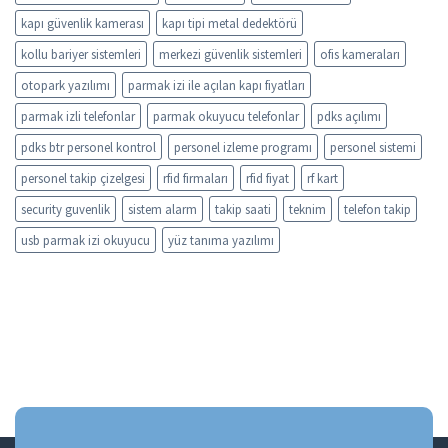
kapı güvenlik kamerası
kapı tipi metal dedektörü
kollu bariyer sistemleri
merkezi güvenlik sistemleri
ofis kameraları
otopark yazılımı
parmak izi ile açılan kapı fiyatları
parmak izli telefonlar
parmak okuyucu telefonlar
pdks açılımı
pdks btr personel kontrol
personel izleme programı
personel sistemi
personel takip çizelgesi
rfid firmaları
rfid fiyat
rf kart
security guvenlik
sistem alarm
takip saati
teknim
telefon takip
usb parmak izi okuyucu
yüz tanıma yazılımı