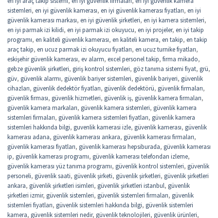
en iyi araç takip sistemi
,
en iyi güvenlik firmaları
,
en iyi güvenlik kamera
sistemleri
,
en iyi güvenlik kamerası
,
en iyi güvenlik kamerası fiyatları
,
en iyi
güvenlik kamerası markası
,
en iyi güvenlik şirketleri
,
en iyi kamera sistemleri
,
en iyi parmak izi kilidi
,
en iyi parmak izi okuyucu
,
en iyi projeler
,
en iyi takip
programı
,
en kaliteli güvenlik kamerası
,
en kaliteli kamera
,
en takip
,
en takip
araç takip
,
en ucuz parmak izi okuyucu fiyatları
,
en ucuz turnike fiyatları
,
eskişehir güvenlik kamerası
,
ev alarm
,
excel personel takip
,
firma mikado
,
gebze güvenlik şirketleri
,
giriş kontrol sistemleri
,
göz tanıma sistemi fiyat
,
grü
,
güv
,
güvenlik alarmı
,
güvenlik bariyer sistemleri
,
güvenlik bariyeri
,
güvenlik
cihazları
,
güvenlik dedektör fiyatları
,
güvenlik dedektörü
,
güvenlik firmaları
,
güvenlik firması
,
güvenlik hizmetleri
,
güvenlik iş
,
güvenlik kamera firmaları
,
güvenlik kamera markaları
,
güvenlik kamera sistemleri
,
güvenlik kamera
sistemleri firmaları
,
güvenlik kamera sistemleri fiyatları
,
güvenlik kamera
sistemleri hakkında bilgi
,
guvenlik kamerasi izle
,
güvenlik kamerası
,
güvenlik
kamerası adana
,
güvenlik kamerası ankara
,
güvenlik kamerası firmaları
,
güvenlik kamerası fiyatları
,
güvenlik kamerası hepsiburada
,
güvenlik kamerası
ip
,
güvenlik kamerası programı
,
güvenlik kamerası telefondan izleme
,
güvenlik kamerası yüz tanıma programı
,
güvenlik kontrol sistemleri
,
güvenlik
personeli
,
güvenlik saati
,
güvenlik şirketi
,
güvenlik şirketleri
,
güvenlik şirketleri
ankara
,
güvenlik şirketleri isimleri
,
güvenlik şirketleri istanbul
,
güvenlik
şirketleri izmir
,
güvenlik sistemleri
,
güvenlik sistemleri firmaları
,
güvenlik
sistemleri fiyatları
,
güvenlik sistemleri hakkında bilgi
,
güvenlik sistemleri
kamera
,
güvenlik sistemleri nedir
,
güvenlik teknolojileri
,
güvenlik ürünleri
,