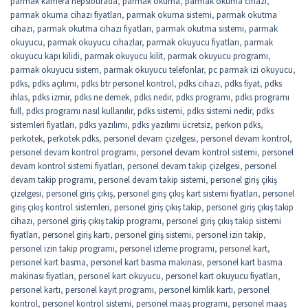
parmak kamera hepsiburada
,
parmak okuma
,
parmak okuma cihazı
,
parmak okuma cihazı fiyatları
,
parmak okuma sistemi
,
parmak okutma
cihazı
,
parmak okutma cihazı fiyatları
,
parmak okutma sistemi
,
parmak
okuyucu
,
parmak okuyucu cihazlar
,
parmak okuyucu fiyatları
,
parmak
okuyucu kapı kilidi
,
parmak okuyucu kilit
,
parmak okuyucu programı
,
parmak okuyucu sistem
,
parmak okuyucu telefonlar
,
pc parmak izi okuyucu
,
pdks
,
pdks açılımı
,
pdks btr personel kontrol
,
pdks cihazı
,
pdks fiyat
,
pdks
ihlas
,
pdks izmir
,
pdks ne demek
,
pdks nedir
,
pdks programı
,
pdks programı
full
,
pdks programı nasıl kullanılır
,
pdks sistemi
,
pdks sistemi nedir
,
pdks
sistemleri fiyatları
,
pdks yazılımı
,
pdks yazılımı ücretsiz
,
perkon pdks
,
perkotek
,
perkotek pdks
,
personel devam çizelgesi
,
personel devam kontrol
,
personel devam kontrol programı
,
personel devam kontrol sistemi
,
personel
devam kontrol sistemi fiyatları
,
personel devam takip çizelgesi
,
personel
devam takip programı
,
personel devam takip sistemi
,
personel giriş çikiş
çizelgesi
,
personel giriş çıkış
,
personel giriş çıkış kart sistemi fiyatları
,
personel
giriş çıkış kontrol sistemleri
,
personel giriş çıkış takip
,
personel giriş çıkış takip
cihazı
,
personel giriş çıkış takip programı
,
personel giriş çıkış takip sistemi
fiyatları
,
personel giriş kartı
,
personel giriş sistemi
,
personel izin takip
,
personel izin takip programı
,
personel izleme programı
,
personel kart
,
personel kart basma
,
personel kart basma makinası
,
personel kart basma
makinası fiyatları
,
personel kart okuyucu
,
personel kart okuyucu fiyatları
,
personel kartı
,
personel kayıt programı
,
personel kimlik kartı
,
personel
kontrol
,
personel kontrol sistemi
,
personel maaş programı
,
personel maaş