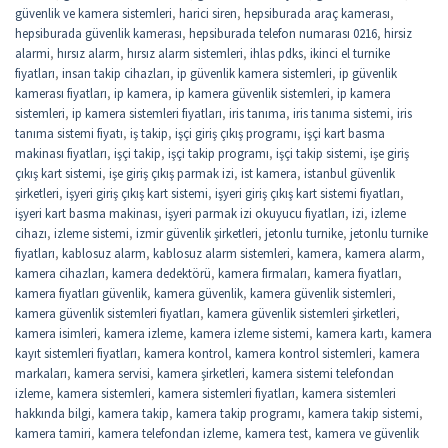
güvenlik ve kamera sistemleri
,
harici siren
,
hepsiburada araç kamerası
,
hepsiburada güvenlik kamerası
,
hepsiburada telefon numarası 0216
,
hirsiz
alarmi
,
hırsız alarm
,
hırsız alarm sistemleri
,
ihlas pdks
,
ikinci el turnike
fiyatları
,
insan takip cihazları
,
ip güvenlik kamera sistemleri
,
ip güvenlik
kamerası fiyatları
,
ip kamera
,
ip kamera güvenlik sistemleri
,
ip kamera
sistemleri
,
ip kamera sistemleri fiyatları
,
iris tanıma
,
iris tanıma sistemi
,
iris
tanıma sistemi fiyatı
,
iş takip
,
işçi giriş çıkış programı
,
işçi kart basma
makinası fiyatları
,
işçi takip
,
işçi takip programı
,
işçi takip sistemi
,
işe giriş
çıkış kart sistemi
,
işe giriş çıkış parmak izi
,
ist kamera
,
istanbul güvenlik
şirketleri
,
işyeri giriş çıkış kart sistemi
,
işyeri giriş çıkış kart sistemi fiyatları
,
işyeri kart basma makinası
,
işyeri parmak izi okuyucu fiyatları
,
izi
,
izleme
cihazı
,
izleme sistemi
,
izmir güvenlik şirketleri
,
jetonlu turnike
,
jetonlu turnike
fiyatları
,
kablosuz alarm
,
kablosuz alarm sistemleri
,
kamera
,
kamera alarm
,
kamera cihazları
,
kamera dedektörü
,
kamera firmaları
,
kamera fiyatları
,
kamera fiyatları güvenlik
,
kamera güvenlik
,
kamera güvenlik sistemleri
,
kamera güvenlik sistemleri fiyatları
,
kamera güvenlik sistemleri şirketleri
,
kamera isimleri
,
kamera izleme
,
kamera izleme sistemi
,
kamera kartı
,
kamera
kayıt sistemleri fiyatları
,
kamera kontrol
,
kamera kontrol sistemleri
,
kamera
markaları
,
kamera servisi
,
kamera şirketleri
,
kamera sistemi telefondan
izleme
,
kamera sistemleri
,
kamera sistemleri fiyatları
,
kamera sistemleri
hakkında bilgi
,
kamera takip
,
kamera takip programı
,
kamera takip sistemi
,
kamera tamiri
,
kamera telefondan izleme
,
kamera test
,
kamera ve güvenlik