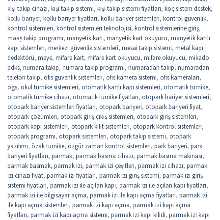
kişi takip cihazı
,
kişi takip sistemi
,
kişi takip sistemi fiyatları
,
koç sistem destek
,
kollu bariyer
,
kollu bariyer fiyatları
,
kollu bariyer sistemleri
,
kontrol güvenlik
,
kontrol sistemleri
,
kontrol sistemleri teknolojisi
,
kontrol sistemlerine giriş
,
maaş takip programı
,
manyetik kart
,
manyetik kart okuyucu
,
manyetik kartlı
kapı sistemleri
,
merkezi güvenlik sistemleri
,
mesai takip sistemi
,
metal kapı
dedektörü
,
meye
,
mifare kart
,
mifare kart okuyucu
,
mifare okuyucu
,
mikado
pdks
,
numara takip
,
numara takip programı
,
numaradan takip
,
numaradan
telefon takip
,
ofis güvenlik sistemleri
,
ofis kamera sistemi
,
ofis kameraları
,
ogs
,
okul turnike sistemleri
,
otomatik kartlı kapı sistemleri
,
otomatik turnike
,
otomatik turnike cihazı
,
otomatik turnike fiyatları
,
otopark bariyer sistemleri
,
otopark bariyer sistemleri fiyatları
,
otopark bariyeri
,
otopark bariyeri fiyat
,
otopark çözümleri
,
otopark giriş çıkış sistemleri
,
otopark giriş sistemleri
,
otopark kapı sistemleri
,
otopark kilit sistemleri
,
otopark kontrol sistemleri
,
otopark programı
,
otopark sistemleri
,
otopark takip sistemi
,
otopark
yazılımı
,
özak turnike
,
özgür zaman kontrol sistemleri
,
park bariyeri
,
park
bariyeri fiyatları
,
parmak
,
parmak basma cihazı
,
parmak basma makinası
,
parmak basmak
,
parmak izi
,
parmak izi çeşitleri
,
parmak izi cihazı
,
parmak
izi cihazı fiyat
,
parmak izi fiyatları
,
parmak izi giriş sistemi
,
parmak izi giriş
sistemi fiyatları
,
parmak izi ile açılan kapı
,
parmak izi ile açılan kapı fiyatları
,
parmak izi ile bilgisayar açma
,
parmak izi ile kapı açma fiyatları
,
parmak izi
ile kapı açma sistemleri
,
parmak izi kapı açma
,
parmak izi kapı açma
fiyatları
,
parmak izi kapı açma sistemi
,
parmak izi kapı kilidi
,
parmak izi kapı