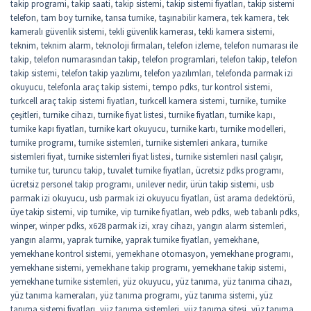
takip programi
,
takip saati
,
takip sistemi
,
takip sistemi fiyatları
,
takip sistemi
telefon
,
tam boy turnike
,
tansa turnike
,
taşınabilir kamera
,
tek kamera
,
tek
kameralı güvenlik sistemi
,
tekli güvenlik kamerası
,
tekli kamera sistemi
,
teknim
,
teknim alarm
,
teknoloji firmaları
,
telefon izleme
,
telefon numarası ile
takip
,
telefon numarasından takip
,
telefon programlari
,
telefon takip
,
telefon
takip sistemi
,
telefon takip yazılımı
,
telefon yazılımları
,
telefonda parmak izi
okuyucu
,
telefonla araç takip sistemi
,
tempo pdks
,
tur kontrol sistemi
,
turkcell araç takip sistemi fiyatları
,
turkcell kamera sistemi
,
turnike
,
turnike
çeşitleri
,
turnike cihazı
,
turnike fiyat listesi
,
turnike fiyatları
,
turnike kapı
,
turnike kapı fiyatları
,
turnike kart okuyucu
,
turnike kartı
,
turnike modelleri
,
turnike programı
,
turnike sistemleri
,
turnike sistemleri ankara
,
turnike
sistemleri fiyat
,
turnike sistemleri fiyat listesi
,
turnike sistemleri nasıl çalışır
,
turnike tur
,
turuncu takip
,
tuvalet turnike fiyatları
,
ücretsiz pdks programı
,
ücretsiz personel takip programı
,
unilever nedir
,
ürün takip sistemi
,
usb
parmak izi okuyucu
,
usb parmak izi okuyucu fiyatları
,
üst arama dedektörü
,
üye takip sistemi
,
vip turnike
,
vip turnike fiyatları
,
web pdks
,
web tabanlı pdks
,
winper
,
winper pdks
,
x628 parmak izi
,
xray cihazı
,
yangın alarm sistemleri
,
yangın alarmı
,
yaprak turnike
,
yaprak turnike fiyatları
,
yemekhane
,
yemekhane kontrol sistemi
,
yemekhane otomasyon
,
yemekhane programı
,
yemekhane sistemi
,
yemekhane takip programı
,
yemekhane takip sistemi
,
yemekhane turnike sistemleri
,
yüz okuyucu
,
yüz tanıma
,
yüz tanıma cihazı
,
yüz tanıma kameraları
,
yüz tanıma programı
,
yüz tanıma sistemi
,
yüz
tanıma sistemi fiyatları
,
yüz tanıma sistemleri
,
yüz tanıma sitesi
,
yüz tanıma