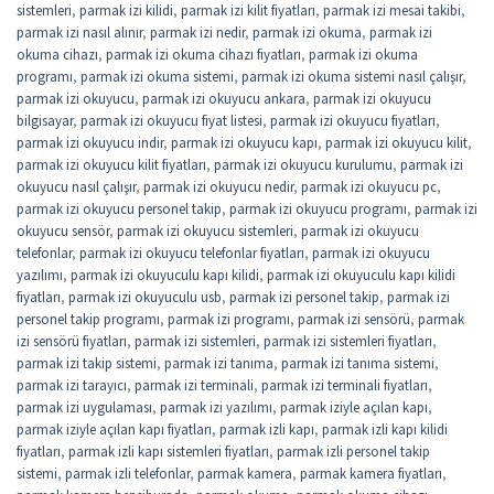
sistemleri
,
parmak izi kilidi
,
parmak izi kilit fiyatları
,
parmak izi mesai takibi
,
parmak izi nasıl alınır
,
parmak izi nedir
,
parmak izi okuma
,
parmak izi
okuma cihazı
,
parmak izi okuma cihazı fiyatları
,
parmak izi okuma
programı
,
parmak izi okuma sistemi
,
parmak izi okuma sistemi nasıl çalışır
,
parmak izi okuyucu
,
parmak izi okuyucu ankara
,
parmak izi okuyucu
bilgisayar
,
parmak izi okuyucu fiyat listesi
,
parmak izi okuyucu fiyatları
,
parmak izi okuyucu indir
,
parmak izi okuyucu kapı
,
parmak izi okuyucu kilit
,
parmak izi okuyucu kilit fiyatları
,
parmak izi okuyucu kurulumu
,
parmak izi
okuyucu nasıl çalışır
,
parmak izi okuyucu nedir
,
parmak izi okuyucu pc
,
parmak izi okuyucu personel takip
,
parmak izi okuyucu programı
,
parmak izi
okuyucu sensör
,
parmak izi okuyucu sistemleri
,
parmak izi okuyucu
telefonlar
,
parmak izi okuyucu telefonlar fiyatları
,
parmak izi okuyucu
yazılımı
,
parmak izi okuyuculu kapı kilidi
,
parmak izi okuyuculu kapı kilidi
fiyatları
,
parmak izi okuyuculu usb
,
parmak izi personel takip
,
parmak izi
personel takip programı
,
parmak izi programı
,
parmak izi sensörü
,
parmak
izi sensörü fiyatları
,
parmak izi sistemleri
,
parmak izi sistemleri fiyatları
,
parmak izi takip sistemi
,
parmak izi tanıma
,
parmak izi tanıma sistemi
,
parmak izi tarayıcı
,
parmak izi terminali
,
parmak izi terminali fiyatları
,
parmak izi uygulaması
,
parmak izi yazılımı
,
parmak iziyle açılan kapı
,
parmak iziyle açılan kapı fiyatları
,
parmak izli kapı
,
parmak izli kapı kilidi
fiyatları
,
parmak izli kapı sistemleri fiyatları
,
parmak izli personel takip
sistemi
,
parmak izli telefonlar
,
parmak kamera
,
parmak kamera fiyatları
,