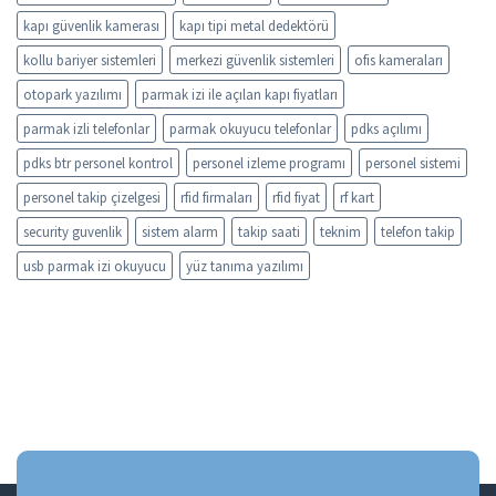
kapı güvenlik kamerası
kapı tipi metal dedektörü
kollu bariyer sistemleri
merkezi güvenlik sistemleri
ofis kameraları
otopark yazılımı
parmak izi ile açılan kapı fiyatları
parmak izli telefonlar
parmak okuyucu telefonlar
pdks açılımı
pdks btr personel kontrol
personel izleme programı
personel sistemi
personel takip çizelgesi
rfid firmaları
rfid fiyat
rf kart
security guvenlik
sistem alarm
takip saati
teknim
telefon takip
usb parmak izi okuyucu
yüz tanıma yazılımı