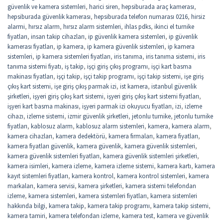
güvenlik ve kamera sistemleri
,
harici siren
,
hepsiburada araç kamerası
,
hepsiburada güvenlik kamerası
,
hepsiburada telefon numarası 0216
,
hirsiz
alarmi
,
hırsız alarm
,
hırsız alarm sistemleri
,
ihlas pdks
,
ikinci el turnike
fiyatları
,
insan takip cihazları
,
ip güvenlik kamera sistemleri
,
ip güvenlik
kamerası fiyatları
,
ip kamera
,
ip kamera güvenlik sistemleri
,
ip kamera
sistemleri
,
ip kamera sistemleri fiyatları
,
iris tanıma
,
iris tanıma sistemi
,
iris
tanıma sistemi fiyatı
,
iş takip
,
işçi giriş çıkış programı
,
işçi kart basma
makinası fiyatları
,
işçi takip
,
işçi takip programı
,
işçi takip sistemi
,
işe giriş
çıkış kart sistemi
,
işe giriş çıkış parmak izi
,
ist kamera
,
istanbul güvenlik
şirketleri
,
işyeri giriş çıkış kart sistemi
,
işyeri giriş çıkış kart sistemi fiyatları
,
işyeri kart basma makinası
,
işyeri parmak izi okuyucu fiyatları
,
izi
,
izleme
cihazı
,
izleme sistemi
,
izmir güvenlik şirketleri
,
jetonlu turnike
,
jetonlu turnike
fiyatları
,
kablosuz alarm
,
kablosuz alarm sistemleri
,
kamera
,
kamera alarm
,
kamera cihazları
,
kamera dedektörü
,
kamera firmaları
,
kamera fiyatları
,
kamera fiyatları güvenlik
,
kamera güvenlik
,
kamera güvenlik sistemleri
,
kamera güvenlik sistemleri fiyatları
,
kamera güvenlik sistemleri şirketleri
,
kamera isimleri
,
kamera izleme
,
kamera izleme sistemi
,
kamera kartı
,
kamera
kayıt sistemleri fiyatları
,
kamera kontrol
,
kamera kontrol sistemleri
,
kamera
markaları
,
kamera servisi
,
kamera şirketleri
,
kamera sistemi telefondan
izleme
,
kamera sistemleri
,
kamera sistemleri fiyatları
,
kamera sistemleri
hakkında bilgi
,
kamera takip
,
kamera takip programı
,
kamera takip sistemi
,
kamera tamiri
,
kamera telefondan izleme
,
kamera test
,
kamera ve güvenlik