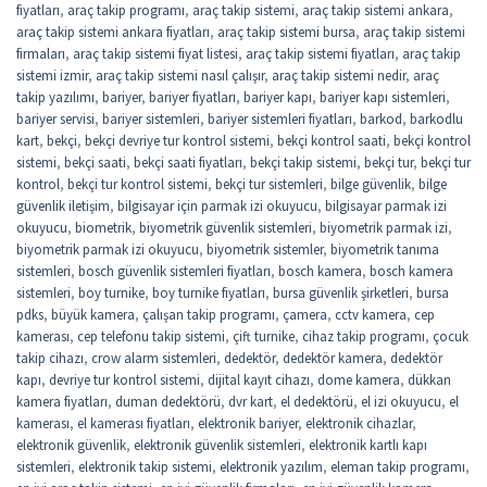
fiyatları
,
araç takip programı
,
araç takip sistemi
,
araç takip sistemi ankara
,
araç takip sistemi ankara fiyatları
,
araç takip sistemi bursa
,
araç takip sistemi
firmaları
,
araç takip sistemi fiyat listesi
,
araç takip sistemi fiyatları
,
araç takip
sistemi izmir
,
araç takip sistemi nasıl çalışır
,
araç takip sistemi nedir
,
araç
takip yazılımı
,
bariyer
,
bariyer fiyatları
,
bariyer kapı
,
bariyer kapı sistemleri
,
bariyer servisi
,
bariyer sistemleri
,
bariyer sistemleri fiyatları
,
barkod
,
barkodlu
kart
,
bekçi
,
bekçi devriye tur kontrol sistemi
,
bekçi kontrol saati
,
bekçi kontrol
sistemi
,
bekçi saati
,
bekçi saati fiyatları
,
bekçi takip sistemi
,
bekçi tur
,
bekçi tur
kontrol
,
bekçi tur kontrol sistemi
,
bekçi tur sistemleri
,
bilge güvenlik
,
bilge
güvenlik iletişim
,
bilgisayar için parmak izi okuyucu
,
bilgisayar parmak izi
okuyucu
,
biometrik
,
biyometrik güvenlik sistemleri
,
biyometrik parmak izi
,
biyometrik parmak izi okuyucu
,
biyometrik sistemler
,
biyometrik tanıma
sistemleri
,
bosch güvenlik sistemleri fiyatları
,
bosch kamera
,
bosch kamera
sistemleri
,
boy turnike
,
boy turnike fiyatları
,
bursa güvenlik şirketleri
,
bursa
pdks
,
büyük kamera
,
çalışan takip programı
,
çamera
,
cctv kamera
,
cep
kamerası
,
cep telefonu takip sistemi
,
çift turnike
,
cihaz takip programı
,
çocuk
takip cihazı
,
crow alarm sistemleri
,
dedektör
,
dedektör kamera
,
dedektör
kapı
,
devriye tur kontrol sistemi
,
dijital kayıt cihazı
,
dome kamera
,
dükkan
kamera fiyatları
,
duman dedektörü
,
dvr kart
,
el dedektörü
,
el izi okuyucu
,
el
kamerası
,
el kamerası fiyatları
,
elektronik bariyer
,
elektronik cihazlar
,
elektronik güvenlik
,
elektronik güvenlik sistemleri
,
elektronik kartlı kapı
sistemleri
,
elektronik takip sistemi
,
elektronik yazılım
,
eleman takip programı
,