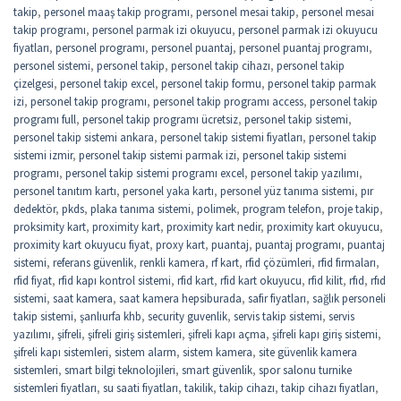
takip
,
personel maaş takip programı
,
personel mesai takip
,
personel mesai
takip programı
,
personel parmak izi okuyucu
,
personel parmak izi okuyucu
fiyatları
,
personel programı
,
personel puantaj
,
personel puantaj programı
,
personel sistemi
,
personel takip
,
personel takip cihazı
,
personel takip
çizelgesi
,
personel takip excel
,
personel takip formu
,
personel takip parmak
izi
,
personel takip programı
,
personel takip programı access
,
personel takip
programı full
,
personel takip programı ücretsiz
,
personel takip sistemi
,
personel takip sistemi ankara
,
personel takip sistemi fiyatları
,
personel takip
sistemi izmir
,
personel takip sistemi parmak izi
,
personel takip sistemi
programı
,
personel takip sistemi programı excel
,
personel takip yazılımı
,
personel tanıtım kartı
,
personel yaka kartı
,
personel yüz tanıma sistemi
,
pır
dedektör
,
pkds
,
plaka tanıma sistemi
,
polimek
,
program telefon
,
proje takip
,
proksimity kart
,
proximity kart
,
proximity kart nedir
,
proximity kart okuyucu
,
proximity kart okuyucu fiyat
,
proxy kart
,
puantaj
,
puantaj programı
,
puantaj
sistemi
,
referans güvenlik
,
renkli kamera
,
rf kart
,
rfid çözümleri
,
rfid firmaları
,
rfid fiyat
,
rfid kapı kontrol sistemi
,
rfid kart
,
rfid kart okuyucu
,
rfid kilit
,
rfıd
,
rfıd
sistemi
,
saat kamera
,
saat kamera hepsiburada
,
safir fiyatları
,
sağlık personeli
takip sistemi
,
şanlıurfa khb
,
security guvenlik
,
servis takip sistemi
,
servis
yazılımı
,
şifreli
,
şifreli giriş sistemleri
,
şifreli kapı açma
,
şifreli kapı giriş sistemi
,
şifreli kapı sistemleri
,
sistem alarm
,
sistem kamera
,
site güvenlik kamera
sistemleri
,
smart bilgi teknolojileri
,
smart güvenlik
,
spor salonu turnike
sistemleri fiyatları
,
su saati fiyatları
,
takilik
,
takip cihazı
,
takip cihazı fiyatları
,