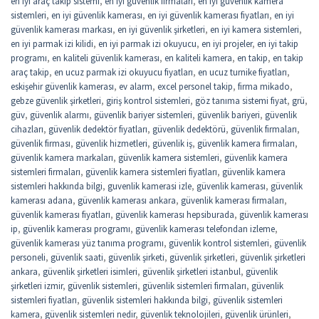
en iyi araç takip sistemi
,
en iyi güvenlik firmaları
,
en iyi güvenlik kamera
sistemleri
,
en iyi güvenlik kamerası
,
en iyi güvenlik kamerası fiyatları
,
en iyi
güvenlik kamerası markası
,
en iyi güvenlik şirketleri
,
en iyi kamera sistemleri
,
en iyi parmak izi kilidi
,
en iyi parmak izi okuyucu
,
en iyi projeler
,
en iyi takip
programı
,
en kaliteli güvenlik kamerası
,
en kaliteli kamera
,
en takip
,
en takip
araç takip
,
en ucuz parmak izi okuyucu fiyatları
,
en ucuz turnike fiyatları
,
eskişehir güvenlik kamerası
,
ev alarm
,
excel personel takip
,
firma mikado
,
gebze güvenlik şirketleri
,
giriş kontrol sistemleri
,
göz tanıma sistemi fiyat
,
grü
,
güv
,
güvenlik alarmı
,
güvenlik bariyer sistemleri
,
güvenlik bariyeri
,
güvenlik
cihazları
,
güvenlik dedektör fiyatları
,
güvenlik dedektörü
,
güvenlik firmaları
,
güvenlik firması
,
güvenlik hizmetleri
,
güvenlik iş
,
güvenlik kamera firmaları
,
güvenlik kamera markaları
,
güvenlik kamera sistemleri
,
güvenlik kamera
sistemleri firmaları
,
güvenlik kamera sistemleri fiyatları
,
güvenlik kamera
sistemleri hakkında bilgi
,
guvenlik kamerasi izle
,
güvenlik kamerası
,
güvenlik
kamerası adana
,
güvenlik kamerası ankara
,
güvenlik kamerası firmaları
,
güvenlik kamerası fiyatları
,
güvenlik kamerası hepsiburada
,
güvenlik kamerası
ip
,
güvenlik kamerası programı
,
güvenlik kamerası telefondan izleme
,
güvenlik kamerası yüz tanıma programı
,
güvenlik kontrol sistemleri
,
güvenlik
personeli
,
güvenlik saati
,
güvenlik şirketi
,
güvenlik şirketleri
,
güvenlik şirketleri
ankara
,
güvenlik şirketleri isimleri
,
güvenlik şirketleri istanbul
,
güvenlik
şirketleri izmir
,
güvenlik sistemleri
,
güvenlik sistemleri firmaları
,
güvenlik
sistemleri fiyatları
,
güvenlik sistemleri hakkında bilgi
,
güvenlik sistemleri
kamera
,
güvenlik sistemleri nedir
,
güvenlik teknolojileri
,
güvenlik ürünleri
,