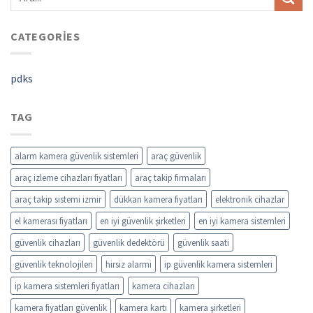
CATEGORIES
pdks
TAG
alarm kamera güvenlik sistemleri
araç güvenlik
araç izleme cihazları fiyatları
araç takip firmaları
araç takip sistemi izmir
dükkan kamera fiyatları
elektronik cihazlar
el kamerası fiyatları
en iyi güvenlik şirketleri
en iyi kamera sistemleri
güvenlik cihazları
güvenlik dedektörü
güvenlik saati
güvenlik teknolojileri
hirsiz alarmi
ip güvenlik kamera sistemleri
ip kamera sistemleri fiyatları
kamera cihazları
kamera fiyatları güvenlik
kamera kartı
kamera şirketleri