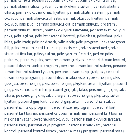
parmak kamera hepsiburada
,
parmak okuma
,
parmak okuma cihazı
,
parmak okuma cihazı fiyatları
,
parmak okuma sistemi
,
parmak okutma
cihazı
,
parmak okutma cihazı fiyatları
,
parmak okutma sistemi
,
parmak
okuyucu
,
parmak okuyucu cihazlar
,
parmak okuyucu fiyatları
,
parmak
okuyucu kapı kilidi
,
parmak okuyucu kilit
,
parmak okuyucu programı
,
parmak okuyucu sistem
,
parmak okuyucu telefonlar
,
pc parmak izi okuyucu
,
pdks
,
pdks açılımı
,
pdks btr personel kontrol
,
pdks cihazı
,
pdks fiyat
,
pdks
ihlas
,
pdks izmir
,
pdks ne demek
,
pdks nedir
,
pdks programı
,
pdks programı
full
,
pdks programı nasıl kullanılır
,
pdks sistemi
,
pdks sistemi nedir
,
pdks
sistemleri fiyatları
,
pdks yazılımı
,
pdks yazılımı ücretsiz
,
perkon pdks
,
perkotek
,
perkotek pdks
,
personel devam çizelgesi
,
personel devam kontrol
,
personel devam kontrol programı
,
personel devam kontrol sistemi
,
personel
devam kontrol sistemi fiyatları
,
personel devam takip çizelgesi
,
personel
devam takip programı
,
personel devam takip sistemi
,
personel giriş çikiş
çizelgesi
,
personel giriş çıkış
,
personel giriş çıkış kart sistemi fiyatları
,
personel
giriş çıkış kontrol sistemleri
,
personel giriş çıkış takip
,
personel giriş çıkış takip
cihazı
,
personel giriş çıkış takip programı
,
personel giriş çıkış takip sistemi
fiyatları
,
personel giriş kartı
,
personel giriş sistemi
,
personel izin takip
,
personel izin takip programı
,
personel izleme programı
,
personel kart
,
personel kart basma
,
personel kart basma makinası
,
personel kart basma
makinası fiyatları
,
personel kart okuyucu
,
personel kart okuyucu fiyatları
,
personel kartı
,
personel kayıt programı
,
personel kimlik kartı
,
personel
kontrol
,
personel kontrol sistemi
,
personel maaş programı
,
personel maaş