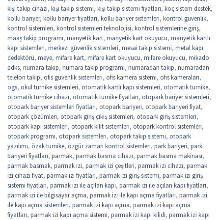
kişi takip cihazı
,
kişi takip sistemi
,
kişi takip sistemi fiyatları
,
koç sistem destek
,
kollu bariyer
,
kollu bariyer fiyatları
,
kollu bariyer sistemleri
,
kontrol güvenlik
,
kontrol sistemleri
,
kontrol sistemleri teknolojisi
,
kontrol sistemlerine giriş
,
maaş takip programı
,
manyetik kart
,
manyetik kart okuyucu
,
manyetik kartlı
kapı sistemleri
,
merkezi güvenlik sistemleri
,
mesai takip sistemi
,
metal kapı
dedektörü
,
meye
,
mifare kart
,
mifare kart okuyucu
,
mifare okuyucu
,
mikado
pdks
,
numara takip
,
numara takip programı
,
numaradan takip
,
numaradan
telefon takip
,
ofis güvenlik sistemleri
,
ofis kamera sistemi
,
ofis kameraları
,
ogs
,
okul turnike sistemleri
,
otomatik kartlı kapı sistemleri
,
otomatik turnike
,
otomatik turnike cihazı
,
otomatik turnike fiyatları
,
otopark bariyer sistemleri
,
otopark bariyer sistemleri fiyatları
,
otopark bariyeri
,
otopark bariyeri fiyat
,
otopark çözümleri
,
otopark giriş çıkış sistemleri
,
otopark giriş sistemleri
,
otopark kapı sistemleri
,
otopark kilit sistemleri
,
otopark kontrol sistemleri
,
otopark programı
,
otopark sistemleri
,
otopark takip sistemi
,
otopark
yazılımı
,
özak turnike
,
özgür zaman kontrol sistemleri
,
park bariyeri
,
park
bariyeri fiyatları
,
parmak
,
parmak basma cihazı
,
parmak basma makinası
,
parmak basmak
,
parmak izi
,
parmak izi çeşitleri
,
parmak izi cihazı
,
parmak
izi cihazı fiyat
,
parmak izi fiyatları
,
parmak izi giriş sistemi
,
parmak izi giriş
sistemi fiyatları
,
parmak izi ile açılan kapı
,
parmak izi ile açılan kapı fiyatları
,
parmak izi ile bilgisayar açma
,
parmak izi ile kapı açma fiyatları
,
parmak izi
ile kapı açma sistemleri
,
parmak izi kapı açma
,
parmak izi kapı açma
fiyatları
,
parmak izi kapı açma sistemi
,
parmak izi kapı kilidi
,
parmak izi kapı