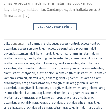
cihaz ve program nedeniyle firmalarımız büyük maddi
kayıplar yaşamaktadırlar. Candanpdks, den haftada en az 3
firma satın […]
OKUMAYA DEVAM EDIN
→
pdks
gönderildi
|
a5 parmak izi okuyucu
,
access kontrol
,
access kontrol
sistemleri
,
access personel takip
,
access personel takip programı
,
akıllı
güvenlik sistemleri
,
akıllı kalem
,
akıllı takip cihazı
,
alarm firmaları
,
alarm
fiyatları
,
alarm güvenlik
,
alarm güvenlik sistemleri
,
alarm güvenlik sistemleri
fiyatları
,
alarm kamera
,
alarm kamera güvenlik sistemleri
,
alarm kamera
sistemleri
,
alarm merkezi
,
alarm programı
,
alarm şirketleri
,
alarm sistemleri
,
alarm sistemleri fiyatları
,
alarm telefon
,
alarm ve güvenlik sistemleri
,
alarm ve
kamera sistemleri
,
alarmlı kapı
,
ankara güvenlik şirketleri
,
ankarada alarm
,
araç bariyeri
,
araç cipiares fiyatları
,
araç güvenlik
,
araç güvenlik kamera
sistemleri
,
araç güvenlik kamerası
,
araç güvenlik sistemleri
,
araç izleme
,
araç
izleme cihazları fiyatları
,
araç kamera sistemleri
,
araç kamera sistemleri
fiyatları
,
araç kamerası
,
araç kamerası hepsiburada
,
araç kilidi
,
araç
sistemleri
,
araç takibi nasıl yapılır
,
araç takip
,
araç takip cihazı
,
araç takip
cihazı fiyatları
,
araç takip cihazı nasıl çalışır
,
araç takip firmaları
,
araç takip