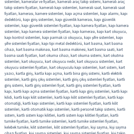
sistemleri
,
kameralar ve fiyatları
,
kameralı araç takip sistemi
,
kameralı araç
takip sistemi fiyatları
,
kameralı kapı sistemleri
,
kameralı saat
,
kameralı saat
fiyatları
,
kamerası
,
kamere sistemleri
,
kapı açma sistemleri
,
kapı alarmı
,
kapı
dedektörü
,
kapı giriş sistemleri
,
kapı güvenlik kamerası
,
kapı güvenlik
sistemleri
,
kapı güvenlik sistemleri fiyatları
,
kapı kamera fiyatları
,
kapı kamera
sistemleri
,
kapı kamera sistemleri fiyatları
,
kapı kamerası
,
kapı kart okuyucu
,
kapı kontrol sistemleri
,
kapı parmak izi okuyucu
,
kapı şifre sistemleri
,
kapı
şifre sistemleri fiyatları
,
kapı tipi metal dedektörü
,
kart basma
,
kart basma
cihazı
,
kart basma makinası
,
kart basma makinesi
,
kart basma saati
,
kart
basma saati fiyatları
,
kart okuma cihazı
,
kart okuma sistemi
,
kart okutma
sistemleri
,
kart okuyucu
,
kart okuyucu nedir
,
kart okuyucu sistemleri
,
kart
okuyucu sistemleri fiyatları
,
kart okuyuculu kapı sistemleri
,
kart sistem
,
kart
yazıcı
,
kartla giriş
,
kartla kapı açma
,
kartlı bina giriş sistemi
,
kartlı elektrik
sistemleri
,
kartlı giriş çıkış sistemleri
,
kartlı giriş çıkış sistemleri fiyatları
,
kartlı
giriş sistemi
,
kartlı giriş sistemleri fiyat
,
kartlı giriş sistemleri fiyatları
,
kartlı
kapı
,
kartlı kapı açma sistemleri fiyatları
,
kartlı kapı giriş sistemleri
,
kartlı kapı
kilidi
,
kartlı kapı kilit sistemleri
,
kartlı kapı kilit sistemleri fiyatları
,
kartlı kapı
otomatiği
,
kartlı kapı sistemleri
,
kartlı kapı sistemleri fiyatları
,
kartlı kilit
sistemleri
,
kartlı otomatik kapı sistemleri
,
kartlı personel takip sistemi
,
kartlı
sistem
,
kartlı sistem kapı kilitleri
,
kartlı sistem kapı kilitleri fiyatları
,
kartlı
turnike fiyatları
,
kartlı turnike sistemleri
,
kartlı turnike sistemleri fiyatları
,
kelebek turnike
,
kilit sistemleri
,
kilit sistemleri fiyatları
,
kişi sayma
,
kişi sayma
cihazı fiyatları
,
kişi sayma sistemleri
,
kişi sayma sistemleri fiyatları
,
kişi takip
,