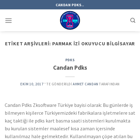
Skip
CANDAN PDKS..
to
content
ETIKET ARŞIVLERI:
PARMAK IZI OKUYUCU BILGISAYAR
PDKS
Candan Pdks
EKIM 10, 2017
’' TE GÖNDERILDI
AHMET CANDAN
TARAFINDAN
Candan Pdks Zksoftware Türkiye bayisi olarak: Bu günlerde iş
bilmeyen kişilerce Türkiyemizdeki fabrikalara işletmelere sat
kaç taktiği ile pdks kart basma saati sistemleri kurulmakta
bu kurulan sistemler maalesef kısa zaman içersinde
kullanılmaz hale gelmektedir. Kullanılmayan çöpe atılan bu