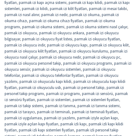
fiyatları
,
parmak izi kapı açma sistemi
,
parmak izi kapı kilidi
,
parmak izi kapı
sistemleri
,
parmak izi kilidi
,
parmak izi kilit fiyatları
,
parmak izi mesai takibi
,
parmak izi nasıl alınır
,
parmak izi nedir
,
parmak izi okuma
,
parmak izi
okuma cihazı
,
parmak izi okuma cihazı fiyatları
,
parmak izi okuma
programı
,
parmak izi okuma sistemi
,
parmak izi okuma sistemi nasıl çalışır
,
parmak izi okuyucu
,
parmak izi okuyucu ankara
,
parmak izi okuyucu
bilgisayar
,
parmak izi okuyucu fiyat listesi
,
parmak izi okuyucu fiyatları
,
parmak izi okuyucu indir
,
parmak izi okuyucu kapı
,
parmak izi okuyucu kilit
,
parmak izi okuyucu kilit fiyatları
,
parmak izi okuyucu kurulumu
,
parmak izi
okuyucu nasıl çalışır
,
parmak izi okuyucu nedir
,
parmak izi okuyucu pc
,
parmak izi okuyucu personel takip
,
parmak izi okuyucu programı
,
parmak izi
okuyucu sensör
,
parmak izi okuyucu sistemleri
,
parmak izi okuyucu
telefonlar
,
parmak izi okuyucu telefonlar fiyatları
,
parmak izi okuyucu
yazılımı
,
parmak izi okuyuculu kapı kilidi
,
parmak izi okuyuculu kapı kilidi
fiyatları
,
parmak izi okuyuculu usb
,
parmak izi personel takip
,
parmak izi
personel takip programı
,
parmak izi programı
,
parmak izi sensörü
,
parmak
izi sensörü fiyatları
,
parmak izi sistemleri
,
parmak izi sistemleri fiyatları
,
parmak izi takip sistemi
,
parmak izi tanıma
,
parmak izi tanıma sistemi
,
parmak izi tarayıcı
,
parmak izi terminali
,
parmak izi terminali fiyatları
,
parmak izi uygulaması
,
parmak izi yazılımı
,
parmak iziyle açılan kapı
,
parmak iziyle açılan kapı fiyatları
,
parmak izli kapı
,
parmak izli kapı kilidi
fiyatları
,
parmak izli kapı sistemleri fiyatları
,
parmak izli personel takip
sistemi
,
parmak izli telefonlar
,
parmak kamera
,
parmak kamera fiyatları
,