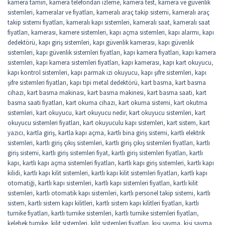
kamera tamiri
,
kamera telefondan izleme
,
kamera test
,
kamera ve güvenlik
sistemleri
,
kameralar ve fiyatları
,
kameralı araç takip sistemi
,
kameralı araç
takip sistemi fiyatları
,
kameralı kapı sistemleri
,
kameralı saat
,
kameralı saat
fiyatları
,
kamerası
,
kamere sistemleri
,
kapı açma sistemleri
,
kapı alarmı
,
kapı
dedektörü
,
kapı giriş sistemleri
,
kapı güvenlik kamerası
,
kapı güvenlik
sistemleri
,
kapı güvenlik sistemleri fiyatları
,
kapı kamera fiyatları
,
kapı kamera
sistemleri
,
kapı kamera sistemleri fiyatları
,
kapı kamerası
,
kapı kart okuyucu
,
kapı kontrol sistemleri
,
kapı parmak izi okuyucu
,
kapı şifre sistemleri
,
kapı
şifre sistemleri fiyatları
,
kapı tipi metal dedektörü
,
kart basma
,
kart basma
cihazı
,
kart basma makinası
,
kart basma makinesi
,
kart basma saati
,
kart
basma saati fiyatları
,
kart okuma cihazı
,
kart okuma sistemi
,
kart okutma
sistemleri
,
kart okuyucu
,
kart okuyucu nedir
,
kart okuyucu sistemleri
,
kart
okuyucu sistemleri fiyatları
,
kart okuyuculu kapı sistemleri
,
kart sistem
,
kart
yazıcı
,
kartla giriş
,
kartla kapı açma
,
kartlı bina giriş sistemi
,
kartlı elektrik
sistemleri
,
kartlı giriş çıkış sistemleri
,
kartlı giriş çıkış sistemleri fiyatları
,
kartlı
giriş sistemi
,
kartlı giriş sistemleri fiyat
,
kartlı giriş sistemleri fiyatları
,
kartlı
kapı
,
kartlı kapı açma sistemleri fiyatları
,
kartlı kapı giriş sistemleri
,
kartlı kapı
kilidi
,
kartlı kapı kilit sistemleri
,
kartlı kapı kilit sistemleri fiyatları
,
kartlı kapı
otomatiği
,
kartlı kapı sistemleri
,
kartlı kapı sistemleri fiyatları
,
kartlı kilit
sistemleri
,
kartlı otomatik kapı sistemleri
,
kartlı personel takip sistemi
,
kartlı
sistem
,
kartlı sistem kapı kilitleri
,
kartlı sistem kapı kilitleri fiyatları
,
kartlı
turnike fiyatları
,
kartlı turnike sistemleri
,
kartlı turnike sistemleri fiyatları
,
kelebek turnike
,
kilit sistemleri
,
kilit sistemleri fiyatları
,
kişi sayma
,
kişi sayma