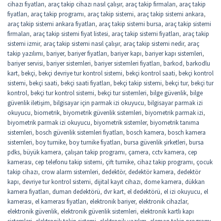
cihazı fiyatları
,
araç takip cihazı nasıl çalışır
,
araç takip firmaları
,
araç takip
fiyatları
,
araç takip programı
,
araç takip sistemi
,
araç takip sistemi ankara
,
araç takip sistemi ankara fiyatları
,
araç takip sistemi bursa
,
araç takip sistemi
firmaları
,
araç takip sistemi fiyat listesi
,
araç takip sistemi fiyatları
,
araç takip
sistemi izmir
,
araç takip sistemi nasıl çalışır
,
araç takip sistemi nedir
,
araç
takip yazılımı
,
bariyer
,
bariyer fiyatları
,
bariyer kapı
,
bariyer kapı sistemleri
,
bariyer servisi
,
bariyer sistemleri
,
bariyer sistemleri fiyatları
,
barkod
,
barkodlu
kart
,
bekçi
,
bekçi devriye tur kontrol sistemi
,
bekçi kontrol saati
,
bekçi kontrol
sistemi
,
bekçi saati
,
bekçi saati fiyatları
,
bekçi takip sistemi
,
bekçi tur
,
bekçi tur
kontrol
,
bekçi tur kontrol sistemi
,
bekçi tur sistemleri
,
bilge güvenlik
,
bilge
güvenlik iletişim
,
bilgisayar için parmak izi okuyucu
,
bilgisayar parmak izi
okuyucu
,
biometrik
,
biyometrik güvenlik sistemleri
,
biyometrik parmak izi
,
biyometrik parmak izi okuyucu
,
biyometrik sistemler
,
biyometrik tanıma
sistemleri
,
bosch güvenlik sistemleri fiyatları
,
bosch kamera
,
bosch kamera
sistemleri
,
boy turnike
,
boy turnike fiyatları
,
bursa güvenlik şirketleri
,
bursa
pdks
,
büyük kamera
,
çalışan takip programı
,
çamera
,
cctv kamera
,
cep
kamerası
,
cep telefonu takip sistemi
,
çift turnike
,
cihaz takip programı
,
çocuk
takip cihazı
,
crow alarm sistemleri
,
dedektör
,
dedektör kamera
,
dedektör
kapı
,
devriye tur kontrol sistemi
,
dijital kayıt cihazı
,
dome kamera
,
dükkan
kamera fiyatları
,
duman dedektörü
,
dvr kart
,
el dedektörü
,
el izi okuyucu
,
el
kamerası
,
el kamerası fiyatları
,
elektronik bariyer
,
elektronik cihazlar
,
elektronik güvenlik
,
elektronik güvenlik sistemleri
,
elektronik kartlı kapı
sistemleri
,
elektronik takip sistemi
,
elektronik yazılım
,
eleman takip programı
,