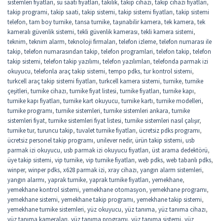
sistemleri fiyatları
,
su saati fiyatları
,
takilik
,
takip cihazı
,
takip cihazı fiyatları
,
takip programi
,
takip saati
,
takip sistemi
,
takip sistemi fiyatları
,
takip sistemi
telefon
,
tam boy turnike
,
tansa turnike
,
taşınabilir kamera
,
tek kamera
,
tek
kameralı güvenlik sistemi
,
tekli güvenlik kamerası
,
tekli kamera sistemi
,
teknim
,
teknim alarm
,
teknoloji firmaları
,
telefon izleme
,
telefon numarası ile
takip
,
telefon numarasından takip
,
telefon programlari
,
telefon takip
,
telefon
takip sistemi
,
telefon takip yazılımı
,
telefon yazılımları
,
telefonda parmak izi
okuyucu
,
telefonla araç takip sistemi
,
tempo pdks
,
tur kontrol sistemi
,
turkcell araç takip sistemi fiyatları
,
turkcell kamera sistemi
,
turnike
,
turnike
çeşitleri
,
turnike cihazı
,
turnike fiyat listesi
,
turnike fiyatları
,
turnike kapı
,
turnike kapı fiyatları
,
turnike kart okuyucu
,
turnike kartı
,
turnike modelleri
,
turnike programı
,
turnike sistemleri
,
turnike sistemleri ankara
,
turnike
sistemleri fiyat
,
turnike sistemleri fiyat listesi
,
turnike sistemleri nasıl çalışır
,
turnike tur
,
turuncu takip
,
tuvalet turnike fiyatları
,
ücretsiz pdks programı
,
ücretsiz personel takip programı
,
unilever nedir
,
ürün takip sistemi
,
usb
parmak izi okuyucu
,
usb parmak izi okuyucu fiyatları
,
üst arama dedektörü
,
üye takip sistemi
,
vip turnike
,
vip turnike fiyatları
,
web pdks
,
web tabanlı pdks
,
winper
,
winper pdks
,
x628 parmak izi
,
xray cihazı
,
yangın alarm sistemleri
,
yangın alarmı
,
yaprak turnike
,
yaprak turnike fiyatları
,
yemekhane
,
yemekhane kontrol sistemi
,
yemekhane otomasyon
,
yemekhane programı
,
yemekhane sistemi
,
yemekhane takip programı
,
yemekhane takip sistemi
,
yemekhane turnike sistemleri
,
yüz okuyucu
,
yüz tanıma
,
yüz tanıma cihazı
,
yüz tanıma kameraları
,
yüz tanıma programı
,
yüz tanıma sistemi
,
yüz