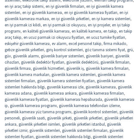
en iyi araç takip sistemi
,
en iyi güvenlik firmaları
,
en iyi güvenlik kamera
sistemleri
,
en iyi güvenlik kamerası
,
en iyi güvenlik kamerası fiyatları
,
en iyi
güvenlik kamerası markası
,
en iyi güvenlik şirketleri
,
en iyi kamera sistemleri
,
en iyi parmak izi kilidi
,
en iyi parmak izi okuyucu
,
en iyi projeler
,
en iyi takip
programı
,
en kaliteli güvenlik kamerası
,
en kaliteli kamera
,
en takip
,
en takip
araç takip
,
en ucuz parmak izi okuyucu fiyatları
,
en ucuz turnike fiyatları
,
eskişehir güvenlik kamerası
,
ev alarm
,
excel personel takip
,
firma mikado
,
gebze güvenlik şirketleri
,
giriş kontrol sistemleri
,
göz tanıma sistemi fiyat
,
grü
,
güv
,
güvenlik alarmı
,
güvenlik bariyer sistemleri
,
güvenlik bariyeri
,
güvenlik
cihazları
,
güvenlik dedektör fiyatları
,
güvenlik dedektörü
,
güvenlik firmaları
,
güvenlik firması
,
güvenlik hizmetleri
,
güvenlik iş
,
güvenlik kamera firmaları
,
güvenlik kamera markaları
,
güvenlik kamera sistemleri
,
güvenlik kamera
sistemleri firmaları
,
güvenlik kamera sistemleri fiyatları
,
güvenlik kamera
sistemleri hakkında bilgi
,
guvenlik kamerasi izle
,
güvenlik kamerası
,
güvenlik
kamerası adana
,
güvenlik kamerası ankara
,
güvenlik kamerası firmaları
,
güvenlik kamerası fiyatları
,
güvenlik kamerası hepsiburada
,
güvenlik kamerası
ip
,
güvenlik kamerası programı
,
güvenlik kamerası telefondan izleme
,
güvenlik kamerası yüz tanıma programı
,
güvenlik kontrol sistemleri
,
güvenlik
personeli
,
güvenlik saati
,
güvenlik şirketi
,
güvenlik şirketleri
,
güvenlik şirketleri
ankara
,
güvenlik şirketleri isimleri
,
güvenlik şirketleri istanbul
,
güvenlik
şirketleri izmir
,
güvenlik sistemleri
,
güvenlik sistemleri firmaları
,
güvenlik
sistemleri fiyatları
,
güvenlik sistemleri hakkında bilgi
,
güvenlik sistemleri