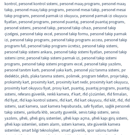
kontrol
,
personel kontrol sistemi
,
personel maaş programı
,
personel maaş
takip
,
personel maaş takip programı
,
personel mesai takip
,
personel mesai
takip programı
,
personel parmak izi okuyucu
,
personel parmak izi okuyucu
fiyatları
,
personel programı
,
personel puantaj
,
personel puantaj programı
,
personel sistemi
,
personel takip
,
personel takip cihazı
,
personel takip
çizelgesi
,
personel takip excel
,
personel takip formu
,
personel takip parmak
izi
,
personel takip programı
,
personel takip programı access
,
personel takip
programı full
,
personel takip programı ücretsiz
,
personel takip sistemi
,
personel takip sistemi ankara
,
personel takip sistemi fiyatları
,
personel takip
sistemi izmir
,
personel takip sistemi parmak izi
,
personel takip sistemi
programı
,
personel takip sistemi programı excel
,
personel takip yazılımı
,
personel tanıtım kartı
,
personel yaka kartı
,
personel yüz tanıma sistemi
,
pır
dedektör
,
pkds
,
plaka tanıma sistemi
,
polimek
,
program telefon
,
proje takip
,
proksimity kart
,
proximity kart
,
proximity kart nedir
,
proximity kart okuyucu
,
proximity kart okuyucu fiyat
,
proxy kart
,
puantaj
,
puantaj programı
,
puantaj
sistemi
,
referans güvenlik
,
renkli kamera
,
rf kart
,
rfid çözümleri
,
rfid firmaları
,
rfid fiyat
,
rfid kapı kontrol sistemi
,
rfid kart
,
rfid kart okuyucu
,
rfid kilit
,
rfıd
,
rfıd
sistemi
,
saat kamera
,
saat kamera hepsiburada
,
safir fiyatları
,
sağlık personeli
takip sistemi
,
şanlıurfa khb
,
security guvenlik
,
servis takip sistemi
,
servis
yazılımı
,
şifreli
,
şifreli giriş sistemleri
,
şifreli kapı açma
,
şifreli kapı giriş sistemi
,
şifreli kapı sistemleri
,
sistem alarm
,
sistem kamera
,
site güvenlik kamera
sistemleri
,
smart bilgi teknolojileri
,
smart güvenlik
,
spor salonu turnike