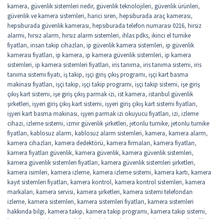
kamera
,
güvenlik sistemleri nedir
,
güvenlik teknolojileri
,
güvenlik ürünleri
,
güvenlik ve kamera sistemleri
,
harici siren
,
hepsiburada araç kamerası
,
hepsiburada güvenlik kamerası
,
hepsiburada telefon numarası 0216
,
hirsiz
alarmi
,
hırsız alarm
,
hırsız alarm sistemleri
,
ihlas pdks
,
ikinci el turnike
fiyatları
,
insan takip cihazları
,
ip güvenlik kamera sistemleri
,
ip güvenlik
kamerası fiyatları
,
ip kamera
,
ip kamera güvenlik sistemleri
,
ip kamera
sistemleri
,
ip kamera sistemleri fiyatları
,
iris tanıma
,
iris tanıma sistemi
,
iris
tanıma sistemi fiyatı
,
iş takip
,
işçi giriş çıkış programı
,
işçi kart basma
makinası fiyatları
,
işçi takip
,
işçi takip programı
,
işçi takip sistemi
,
işe giriş
çıkış kart sistemi
,
işe giriş çıkış parmak izi
,
ist kamera
,
istanbul güvenlik
şirketleri
,
işyeri giriş çıkış kart sistemi
,
işyeri giriş çıkış kart sistemi fiyatları
,
işyeri kart basma makinası
,
işyeri parmak izi okuyucu fiyatları
,
izi
,
izleme
cihazı
,
izleme sistemi
,
izmir güvenlik şirketleri
,
jetonlu turnike
,
jetonlu turnike
fiyatları
,
kablosuz alarm
,
kablosuz alarm sistemleri
,
kamera
,
kamera alarm
,
kamera cihazları
,
kamera dedektörü
,
kamera firmaları
,
kamera fiyatları
,
kamera fiyatları güvenlik
,
kamera güvenlik
,
kamera güvenlik sistemleri
,
kamera güvenlik sistemleri fiyatları
,
kamera güvenlik sistemleri şirketleri
,
kamera isimleri
,
kamera izleme
,
kamera izleme sistemi
,
kamera kartı
,
kamera
kayıt sistemleri fiyatları
,
kamera kontrol
,
kamera kontrol sistemleri
,
kamera
markaları
,
kamera servisi
,
kamera şirketleri
,
kamera sistemi telefondan
izleme
,
kamera sistemleri
,
kamera sistemleri fiyatları
,
kamera sistemleri
hakkında bilgi
,
kamera takip
,
kamera takip programı
,
kamera takip sistemi
,