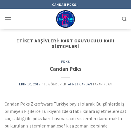
Skip
CANDAN PDKS..
to
content
ETIKET ARŞIVLERI:
KART OKUYUCULU KAPI
SISTEMLERI
PDKS
Candan Pdks
EKIM 10, 2017
’' TE GÖNDERILDI
AHMET CANDAN
TARAFINDAN
Candan Pdks Zksoftware Türkiye bayisi olarak: Bu günlerde iş
bilmeyen kişilerce Türkiyemizdeki fabrikalara işletmelere sat
kaç taktiği ile pdks kart basma saati sistemleri kurulmakta
bu kurulan sistemler maalesef kısa zaman içersinde