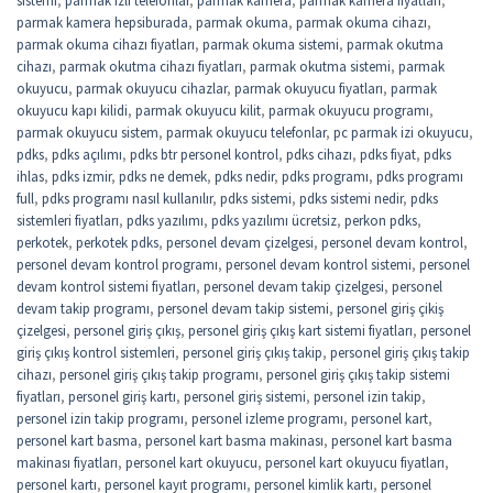
parmak kamera hepsiburada
,
parmak okuma
,
parmak okuma cihazı
,
parmak okuma cihazı fiyatları
,
parmak okuma sistemi
,
parmak okutma
cihazı
,
parmak okutma cihazı fiyatları
,
parmak okutma sistemi
,
parmak
okuyucu
,
parmak okuyucu cihazlar
,
parmak okuyucu fiyatları
,
parmak
okuyucu kapı kilidi
,
parmak okuyucu kilit
,
parmak okuyucu programı
,
parmak okuyucu sistem
,
parmak okuyucu telefonlar
,
pc parmak izi okuyucu
,
pdks
,
pdks açılımı
,
pdks btr personel kontrol
,
pdks cihazı
,
pdks fiyat
,
pdks
ihlas
,
pdks izmir
,
pdks ne demek
,
pdks nedir
,
pdks programı
,
pdks programı
full
,
pdks programı nasıl kullanılır
,
pdks sistemi
,
pdks sistemi nedir
,
pdks
sistemleri fiyatları
,
pdks yazılımı
,
pdks yazılımı ücretsiz
,
perkon pdks
,
perkotek
,
perkotek pdks
,
personel devam çizelgesi
,
personel devam kontrol
,
personel devam kontrol programı
,
personel devam kontrol sistemi
,
personel
devam kontrol sistemi fiyatları
,
personel devam takip çizelgesi
,
personel
devam takip programı
,
personel devam takip sistemi
,
personel giriş çikiş
çizelgesi
,
personel giriş çıkış
,
personel giriş çıkış kart sistemi fiyatları
,
personel
giriş çıkış kontrol sistemleri
,
personel giriş çıkış takip
,
personel giriş çıkış takip
cihazı
,
personel giriş çıkış takip programı
,
personel giriş çıkış takip sistemi
fiyatları
,
personel giriş kartı
,
personel giriş sistemi
,
personel izin takip
,
personel izin takip programı
,
personel izleme programı
,
personel kart
,
personel kart basma
,
personel kart basma makinası
,
personel kart basma
makinası fiyatları
,
personel kart okuyucu
,
personel kart okuyucu fiyatları
,
personel kartı
,
personel kayıt programı
,
personel kimlik kartı
,
personel