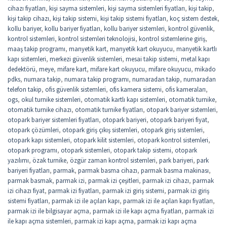
cihazı fiyatları
,
kişi sayma sistemleri
,
kişi sayma sistemleri fiyatları
,
kişi takip
,
kişi takip cihazı
,
kişi takip sistemi
,
kişi takip sistemi fiyatları
,
koç sistem destek
,
kollu bariyer
,
kollu bariyer fiyatları
,
kollu bariyer sistemleri
,
kontrol güvenlik
,
kontrol sistemleri
,
kontrol sistemleri teknolojisi
,
kontrol sistemlerine giriş
,
maaş takip programı
,
manyetik kart
,
manyetik kart okuyucu
,
manyetik kartlı
kapı sistemleri
,
merkezi güvenlik sistemleri
,
mesai takip sistemi
,
metal kapı
dedektörü
,
meye
,
mifare kart
,
mifare kart okuyucu
,
mifare okuyucu
,
mikado
pdks
,
numara takip
,
numara takip programı
,
numaradan takip
,
numaradan
telefon takip
,
ofis güvenlik sistemleri
,
ofis kamera sistemi
,
ofis kameraları
,
ogs
,
okul turnike sistemleri
,
otomatik kartlı kapı sistemleri
,
otomatik turnike
,
otomatik turnike cihazı
,
otomatik turnike fiyatları
,
otopark bariyer sistemleri
,
otopark bariyer sistemleri fiyatları
,
otopark bariyeri
,
otopark bariyeri fiyat
,
otopark çözümleri
,
otopark giriş çıkış sistemleri
,
otopark giriş sistemleri
,
otopark kapı sistemleri
,
otopark kilit sistemleri
,
otopark kontrol sistemleri
,
otopark programı
,
otopark sistemleri
,
otopark takip sistemi
,
otopark
yazılımı
,
özak turnike
,
özgür zaman kontrol sistemleri
,
park bariyeri
,
park
bariyeri fiyatları
,
parmak
,
parmak basma cihazı
,
parmak basma makinası
,
parmak basmak
,
parmak izi
,
parmak izi çeşitleri
,
parmak izi cihazı
,
parmak
izi cihazı fiyat
,
parmak izi fiyatları
,
parmak izi giriş sistemi
,
parmak izi giriş
sistemi fiyatları
,
parmak izi ile açılan kapı
,
parmak izi ile açılan kapı fiyatları
,
parmak izi ile bilgisayar açma
,
parmak izi ile kapı açma fiyatları
,
parmak izi
ile kapı açma sistemleri
,
parmak izi kapı açma
,
parmak izi kapı açma