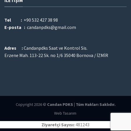
İLETIŞIM
Tel :
+90 532 427 38 98
E-posta :
candanpdks@gmail.com
Adres :
Candanpdks Saat ve Kontrol Sis.
Erzene Mah. 113-22 Sk. no 1/6 35040 Bornova / İZMİR
Copyright 2026 ©
Candan PDKS | Tüm Hakları Saklıdır.
Web Tasarım
Ziyaretçi Sayısı:
481243