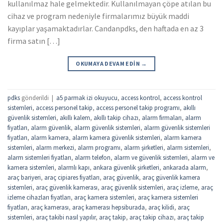
kullanılmaz hale gelmektedir. Kullanılmayan çöpe atılan bu
cihaz ve program nedeniyle firmalarımız büyük maddi
kayıplar yaşamaktadırlar. Candanpdks, den haftada en az 3
firma satın […]
OKUMAYA DEVAM EDIN
→
pdks
gönderildi
|
a5 parmak izi okuyucu
,
access kontrol
,
access kontrol
sistemleri
,
access personel takip
,
access personel takip programı
,
akıllı
güvenlik sistemleri
,
akıllı kalem
,
akıllı takip cihazı
,
alarm firmaları
,
alarm
fiyatları
,
alarm güvenlik
,
alarm güvenlik sistemleri
,
alarm güvenlik sistemleri
fiyatları
,
alarm kamera
,
alarm kamera güvenlik sistemleri
,
alarm kamera
sistemleri
,
alarm merkezi
,
alarm programı
,
alarm şirketleri
,
alarm sistemleri
,
alarm sistemleri fiyatları
,
alarm telefon
,
alarm ve güvenlik sistemleri
,
alarm ve
kamera sistemleri
,
alarmlı kapı
,
ankara güvenlik şirketleri
,
ankarada alarm
,
araç bariyeri
,
araç cipiares fiyatları
,
araç güvenlik
,
araç güvenlik kamera
sistemleri
,
araç güvenlik kamerası
,
araç güvenlik sistemleri
,
araç izleme
,
araç
izleme cihazları fiyatları
,
araç kamera sistemleri
,
araç kamera sistemleri
fiyatları
,
araç kamerası
,
araç kamerası hepsiburada
,
araç kilidi
,
araç
sistemleri
,
araç takibi nasıl yapılır
,
araç takip
,
araç takip cihazı
,
araç takip