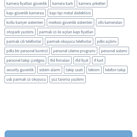
kamera fiyatları güvenlik
kamera kartı
kamera şirketleri
kapı güvenlik kamerası
kapı tipi metal dedektörü
kollu bariyer sistemleri
merkezi güvenlik sistemleri
ofis kameraları
otopark yazılımı
parmak izi ile açılan kapı fiyatları
parmak izli telefonlar
parmak okuyucu telefonlar
pdks açılımı
pdks btr personel kontrol
personel izleme programı
personel sistemi
personel takip çizelgesi
rfid firmaları
rfid fiyat
rf kart
security guvenlik
sistem alarm
takip saati
teknim
telefon takip
usb parmak izi okuyucu
yüz tanıma yazılımı