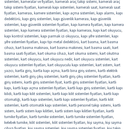
sistemleri
,
kameralar ve fiyatları
,
kameralı araç takip sistemi
,
kameralı araç
takip sistemi fiyatları
,
kameralı kapı sistemleri
,
kameralı saat
,
kameralı saat
fiyatları
,
kamerası
,
kamere sistemleri
,
kapı açma sistemleri
,
kapı alarmı
,
kapı
dedektörü
,
kapı giriş sistemleri
,
kapı güvenlik kamerası
,
kapı güvenlik
sistemleri
,
kapı güvenlik sistemleri fiyatları
,
kapı kamera fiyatları
,
kapı kamera
sistemleri
,
kapı kamera sistemleri fiyatları
,
kapı kamerası
,
kapı kart okuyucu
,
kapı kontrol sistemleri
,
kapı parmak izi okuyucu
,
kapı şifre sistemleri
,
kapı
şifre sistemleri fiyatları
,
kapı tipi metal dedektörü
,
kart basma
,
kart basma
cihazı
,
kart basma makinası
,
kart basma makinesi
,
kart basma saati
,
kart
basma saati fiyatları
,
kart okuma cihazı
,
kart okuma sistemi
,
kart okutma
sistemleri
,
kart okuyucu
,
kart okuyucu nedir
,
kart okuyucu sistemleri
,
kart
okuyucu sistemleri fiyatları
,
kart okuyuculu kapı sistemleri
,
kart sistem
,
kart
yazıcı
,
kartla giriş
,
kartla kapı açma
,
kartlı bina giriş sistemi
,
kartlı elektrik
sistemleri
,
kartlı giriş çıkış sistemleri
,
kartlı giriş çıkış sistemleri fiyatları
,
kartlı
giriş sistemi
,
kartlı giriş sistemleri fiyat
,
kartlı giriş sistemleri fiyatları
,
kartlı
kapı
,
kartlı kapı açma sistemleri fiyatları
,
kartlı kapı giriş sistemleri
,
kartlı kapı
kilidi
,
kartlı kapı kilit sistemleri
,
kartlı kapı kilit sistemleri fiyatları
,
kartlı kapı
otomatiği
,
kartlı kapı sistemleri
,
kartlı kapı sistemleri fiyatları
,
kartlı kilit
sistemleri
,
kartlı otomatik kapı sistemleri
,
kartlı personel takip sistemi
,
kartlı
sistem
,
kartlı sistem kapı kilitleri
,
kartlı sistem kapı kilitleri fiyatları
,
kartlı
turnike fiyatları
,
kartlı turnike sistemleri
,
kartlı turnike sistemleri fiyatları
,
kelebek turnike
,
kilit sistemleri
,
kilit sistemleri fiyatları
,
kişi sayma
,
kişi sayma
cihazı fiyatları
,
kişi sayma sistemleri
,
kişi sayma sistemleri fiyatları
,
kişi takip
,