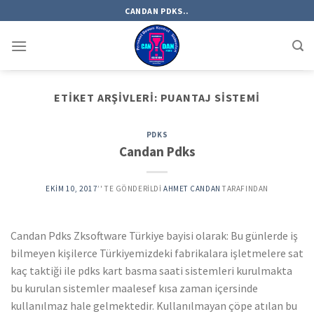
Skip
CANDAN PDKS..
to
content
ETIKET ARŞIVLERI:
PUANTAJ SISTEMI
PDKS
Candan Pdks
EKIM 10, 2017
’' TE GÖNDERILDI
AHMET CANDAN
TARAFINDAN
Candan Pdks Zksoftware Türkiye bayisi olarak: Bu günlerde iş
bilmeyen kişilerce Türkiyemizdeki fabrikalara işletmelere sat
kaç taktiği ile pdks kart basma saati sistemleri kurulmakta
bu kurulan sistemler maalesef kısa zaman içersinde
kullanılmaz hale gelmektedir. Kullanılmayan çöpe atılan bu