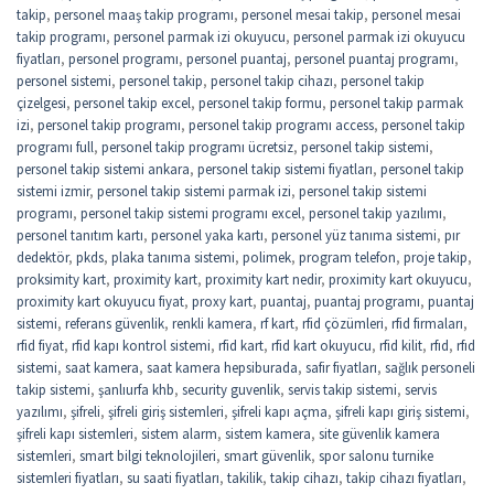
takip
,
personel maaş takip programı
,
personel mesai takip
,
personel mesai
takip programı
,
personel parmak izi okuyucu
,
personel parmak izi okuyucu
fiyatları
,
personel programı
,
personel puantaj
,
personel puantaj programı
,
personel sistemi
,
personel takip
,
personel takip cihazı
,
personel takip
çizelgesi
,
personel takip excel
,
personel takip formu
,
personel takip parmak
izi
,
personel takip programı
,
personel takip programı access
,
personel takip
programı full
,
personel takip programı ücretsiz
,
personel takip sistemi
,
personel takip sistemi ankara
,
personel takip sistemi fiyatları
,
personel takip
sistemi izmir
,
personel takip sistemi parmak izi
,
personel takip sistemi
programı
,
personel takip sistemi programı excel
,
personel takip yazılımı
,
personel tanıtım kartı
,
personel yaka kartı
,
personel yüz tanıma sistemi
,
pır
dedektör
,
pkds
,
plaka tanıma sistemi
,
polimek
,
program telefon
,
proje takip
,
proksimity kart
,
proximity kart
,
proximity kart nedir
,
proximity kart okuyucu
,
proximity kart okuyucu fiyat
,
proxy kart
,
puantaj
,
puantaj programı
,
puantaj
sistemi
,
referans güvenlik
,
renkli kamera
,
rf kart
,
rfid çözümleri
,
rfid firmaları
,
rfid fiyat
,
rfid kapı kontrol sistemi
,
rfid kart
,
rfid kart okuyucu
,
rfid kilit
,
rfıd
,
rfıd
sistemi
,
saat kamera
,
saat kamera hepsiburada
,
safir fiyatları
,
sağlık personeli
takip sistemi
,
şanlıurfa khb
,
security guvenlik
,
servis takip sistemi
,
servis
yazılımı
,
şifreli
,
şifreli giriş sistemleri
,
şifreli kapı açma
,
şifreli kapı giriş sistemi
,
şifreli kapı sistemleri
,
sistem alarm
,
sistem kamera
,
site güvenlik kamera
sistemleri
,
smart bilgi teknolojileri
,
smart güvenlik
,
spor salonu turnike
sistemleri fiyatları
,
su saati fiyatları
,
takilik
,
takip cihazı
,
takip cihazı fiyatları
,