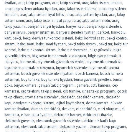
fiyatları
,
araç takip programı
,
araç takip sistemi
,
araç takip sistemi ankara
,
araç takip sistemi ankara fiyatları
,
araç takip sistemi bursa
,
araç takip sistemi
firmaları
,
araç takip sistemi fiyat listesi
,
araç takip sistemi fiyatları
,
araç takip
sistemi izmir
,
araç takip sistemi nasıl çalışır
,
araç takip sistemi nedir
,
araç
takip yazılımı
,
bariyer
,
bariyer fiyatları
,
bariyer kapı
,
bariyer kapı sistemleri
,
bariyer servisi
,
bariyer sistemleri
,
bariyer sistemleri fiyatları
,
barkod
,
barkodlu
kart
,
bekçi
,
bekçi devriye tur kontrol sistemi
,
bekçi kontrol saati
,
bekçi kontrol
sistemi
,
bekçi saati
,
bekçi saati fiyatları
,
bekçi takip sistemi
,
bekçi tur
,
bekçi tur
kontrol
,
bekçi tur kontrol sistemi
,
bekçi tur sistemleri
,
bilge güvenlik
,
bilge
güvenlik iletişim
,
bilgisayar için parmak izi okuyucu
,
bilgisayar parmak izi
okuyucu
,
biometrik
,
biyometrik güvenlik sistemleri
,
biyometrik parmak izi
,
biyometrik parmak izi okuyucu
,
biyometrik sistemler
,
biyometrik tanıma
sistemleri
,
bosch güvenlik sistemleri fiyatları
,
bosch kamera
,
bosch kamera
sistemleri
,
boy turnike
,
boy turnike fiyatları
,
bursa güvenlik şirketleri
,
bursa
pdks
,
büyük kamera
,
çalışan takip programı
,
çamera
,
cctv kamera
,
cep
kamerası
,
cep telefonu takip sistemi
,
çift turnike
,
cihaz takip programı
,
çocuk
takip cihazı
,
crow alarm sistemleri
,
dedektör
,
dedektör kamera
,
dedektör
kapı
,
devriye tur kontrol sistemi
,
dijital kayıt cihazı
,
dome kamera
,
dükkan
kamera fiyatları
,
duman dedektörü
,
dvr kart
,
el dedektörü
,
el izi okuyucu
,
el
kamerası
,
el kamerası fiyatları
,
elektronik bariyer
,
elektronik cihazlar
,
elektronik güvenlik
,
elektronik güvenlik sistemleri
,
elektronik kartlı kapı
sistemleri
,
elektronik takip sistemi
,
elektronik yazılım
,
eleman takip programı
,