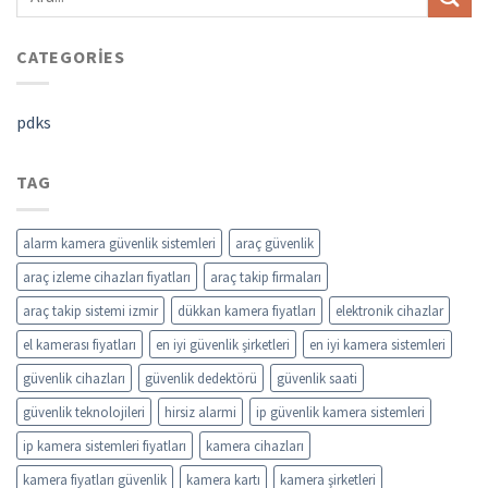
CATEGORIES
pdks
TAG
alarm kamera güvenlik sistemleri
araç güvenlik
araç izleme cihazları fiyatları
araç takip firmaları
araç takip sistemi izmir
dükkan kamera fiyatları
elektronik cihazlar
el kamerası fiyatları
en iyi güvenlik şirketleri
en iyi kamera sistemleri
güvenlik cihazları
güvenlik dedektörü
güvenlik saati
güvenlik teknolojileri
hirsiz alarmi
ip güvenlik kamera sistemleri
ip kamera sistemleri fiyatları
kamera cihazları
kamera fiyatları güvenlik
kamera kartı
kamera şirketleri