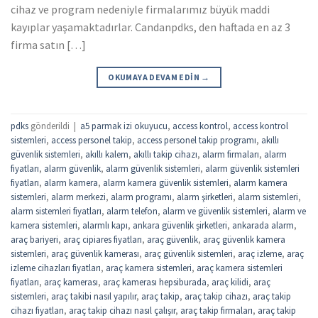
cihaz ve program nedeniyle firmalarımız büyük maddi
kayıplar yaşamaktadırlar. Candanpdks, den haftada en az 3
firma satın […]
OKUMAYA DEVAM EDIN
→
pdks
gönderildi
|
a5 parmak izi okuyucu
,
access kontrol
,
access kontrol
sistemleri
,
access personel takip
,
access personel takip programı
,
akıllı
güvenlik sistemleri
,
akıllı kalem
,
akıllı takip cihazı
,
alarm firmaları
,
alarm
fiyatları
,
alarm güvenlik
,
alarm güvenlik sistemleri
,
alarm güvenlik sistemleri
fiyatları
,
alarm kamera
,
alarm kamera güvenlik sistemleri
,
alarm kamera
sistemleri
,
alarm merkezi
,
alarm programı
,
alarm şirketleri
,
alarm sistemleri
,
alarm sistemleri fiyatları
,
alarm telefon
,
alarm ve güvenlik sistemleri
,
alarm ve
kamera sistemleri
,
alarmlı kapı
,
ankara güvenlik şirketleri
,
ankarada alarm
,
araç bariyeri
,
araç cipiares fiyatları
,
araç güvenlik
,
araç güvenlik kamera
sistemleri
,
araç güvenlik kamerası
,
araç güvenlik sistemleri
,
araç izleme
,
araç
izleme cihazları fiyatları
,
araç kamera sistemleri
,
araç kamera sistemleri
fiyatları
,
araç kamerası
,
araç kamerası hepsiburada
,
araç kilidi
,
araç
sistemleri
,
araç takibi nasıl yapılır
,
araç takip
,
araç takip cihazı
,
araç takip
cihazı fiyatları
,
araç takip cihazı nasıl çalışır
,
araç takip firmaları
,
araç takip