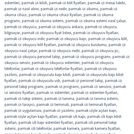
sistemleri
,
parmak izi kilidi
,
parmak izi kilit fiyatları
,
parmak izi mesai takibi
,
parmak izi nasıl alınır
,
parmak izi nedir
,
parmak izi okuma
,
parmak izi
okuma cihazı
,
parmak izi okuma cihazı fiyatları
,
parmak izi okuma
programı
,
parmak izi okuma sistemi
,
parmak izi okuma sistemi nasıl çalışır
,
parmak izi okuyucu
,
parmak izi okuyucu ankara
,
parmak izi okuyucu
bilgisayar
,
parmak izi okuyucu fiyat listesi
,
parmak izi okuyucu fiyatları
,
parmak izi okuyucu indir
,
parmak izi okuyucu kapı
,
parmak izi okuyucu kilit
,
parmak izi okuyucu kilit fiyatları
,
parmak izi okuyucu kurulumu
,
parmak izi
okuyucu nasıl çalışır
,
parmak izi okuyucu nedir
,
parmak izi okuyucu pc
,
parmak izi okuyucu personel takip
,
parmak izi okuyucu programı
,
parmak izi
okuyucu sensör
,
parmak izi okuyucu sistemleri
,
parmak izi okuyucu
telefonlar
,
parmak izi okuyucu telefonlar fiyatları
,
parmak izi okuyucu
yazılımı
,
parmak izi okuyuculu kapı kilidi
,
parmak izi okuyuculu kapı kilidi
fiyatları
,
parmak izi okuyuculu usb
,
parmak izi personel takip
,
parmak izi
personel takip programı
,
parmak izi programı
,
parmak izi sensörü
,
parmak
izi sensörü fiyatları
,
parmak izi sistemleri
,
parmak izi sistemleri fiyatları
,
parmak izi takip sistemi
,
parmak izi tanıma
,
parmak izi tanıma sistemi
,
parmak izi tarayıcı
,
parmak izi terminali
,
parmak izi terminali fiyatları
,
parmak izi uygulaması
,
parmak izi yazılımı
,
parmak iziyle açılan kapı
,
parmak iziyle açılan kapı fiyatları
,
parmak izli kapı
,
parmak izli kapı kilidi
fiyatları
,
parmak izli kapı sistemleri fiyatları
,
parmak izli personel takip
sistemi
,
parmak izli telefonlar
,
parmak kamera
,
parmak kamera fiyatları
,