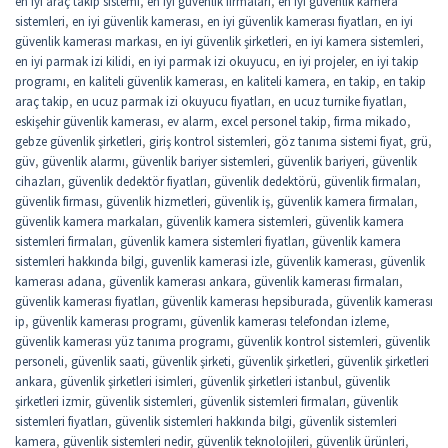
en iyi araç takip sistemi
,
en iyi güvenlik firmaları
,
en iyi güvenlik kamera
sistemleri
,
en iyi güvenlik kamerası
,
en iyi güvenlik kamerası fiyatları
,
en iyi
güvenlik kamerası markası
,
en iyi güvenlik şirketleri
,
en iyi kamera sistemleri
,
en iyi parmak izi kilidi
,
en iyi parmak izi okuyucu
,
en iyi projeler
,
en iyi takip
programı
,
en kaliteli güvenlik kamerası
,
en kaliteli kamera
,
en takip
,
en takip
araç takip
,
en ucuz parmak izi okuyucu fiyatları
,
en ucuz turnike fiyatları
,
eskişehir güvenlik kamerası
,
ev alarm
,
excel personel takip
,
firma mikado
,
gebze güvenlik şirketleri
,
giriş kontrol sistemleri
,
göz tanıma sistemi fiyat
,
grü
,
güv
,
güvenlik alarmı
,
güvenlik bariyer sistemleri
,
güvenlik bariyeri
,
güvenlik
cihazları
,
güvenlik dedektör fiyatları
,
güvenlik dedektörü
,
güvenlik firmaları
,
güvenlik firması
,
güvenlik hizmetleri
,
güvenlik iş
,
güvenlik kamera firmaları
,
güvenlik kamera markaları
,
güvenlik kamera sistemleri
,
güvenlik kamera
sistemleri firmaları
,
güvenlik kamera sistemleri fiyatları
,
güvenlik kamera
sistemleri hakkında bilgi
,
guvenlik kamerasi izle
,
güvenlik kamerası
,
güvenlik
kamerası adana
,
güvenlik kamerası ankara
,
güvenlik kamerası firmaları
,
güvenlik kamerası fiyatları
,
güvenlik kamerası hepsiburada
,
güvenlik kamerası
ip
,
güvenlik kamerası programı
,
güvenlik kamerası telefondan izleme
,
güvenlik kamerası yüz tanıma programı
,
güvenlik kontrol sistemleri
,
güvenlik
personeli
,
güvenlik saati
,
güvenlik şirketi
,
güvenlik şirketleri
,
güvenlik şirketleri
ankara
,
güvenlik şirketleri isimleri
,
güvenlik şirketleri istanbul
,
güvenlik
şirketleri izmir
,
güvenlik sistemleri
,
güvenlik sistemleri firmaları
,
güvenlik
sistemleri fiyatları
,
güvenlik sistemleri hakkında bilgi
,
güvenlik sistemleri
kamera
,
güvenlik sistemleri nedir
,
güvenlik teknolojileri
,
güvenlik ürünleri
,