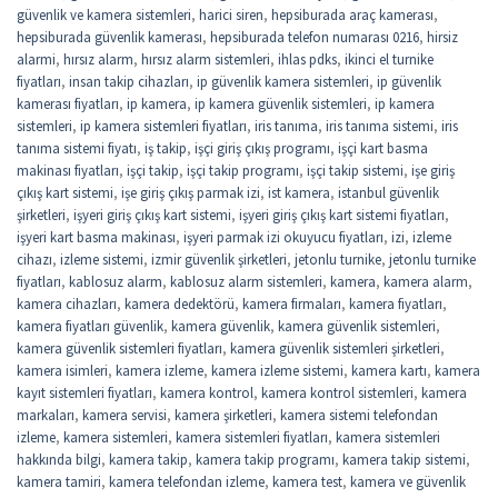
güvenlik ve kamera sistemleri
,
harici siren
,
hepsiburada araç kamerası
,
hepsiburada güvenlik kamerası
,
hepsiburada telefon numarası 0216
,
hirsiz
alarmi
,
hırsız alarm
,
hırsız alarm sistemleri
,
ihlas pdks
,
ikinci el turnike
fiyatları
,
insan takip cihazları
,
ip güvenlik kamera sistemleri
,
ip güvenlik
kamerası fiyatları
,
ip kamera
,
ip kamera güvenlik sistemleri
,
ip kamera
sistemleri
,
ip kamera sistemleri fiyatları
,
iris tanıma
,
iris tanıma sistemi
,
iris
tanıma sistemi fiyatı
,
iş takip
,
işçi giriş çıkış programı
,
işçi kart basma
makinası fiyatları
,
işçi takip
,
işçi takip programı
,
işçi takip sistemi
,
işe giriş
çıkış kart sistemi
,
işe giriş çıkış parmak izi
,
ist kamera
,
istanbul güvenlik
şirketleri
,
işyeri giriş çıkış kart sistemi
,
işyeri giriş çıkış kart sistemi fiyatları
,
işyeri kart basma makinası
,
işyeri parmak izi okuyucu fiyatları
,
izi
,
izleme
cihazı
,
izleme sistemi
,
izmir güvenlik şirketleri
,
jetonlu turnike
,
jetonlu turnike
fiyatları
,
kablosuz alarm
,
kablosuz alarm sistemleri
,
kamera
,
kamera alarm
,
kamera cihazları
,
kamera dedektörü
,
kamera firmaları
,
kamera fiyatları
,
kamera fiyatları güvenlik
,
kamera güvenlik
,
kamera güvenlik sistemleri
,
kamera güvenlik sistemleri fiyatları
,
kamera güvenlik sistemleri şirketleri
,
kamera isimleri
,
kamera izleme
,
kamera izleme sistemi
,
kamera kartı
,
kamera
kayıt sistemleri fiyatları
,
kamera kontrol
,
kamera kontrol sistemleri
,
kamera
markaları
,
kamera servisi
,
kamera şirketleri
,
kamera sistemi telefondan
izleme
,
kamera sistemleri
,
kamera sistemleri fiyatları
,
kamera sistemleri
hakkında bilgi
,
kamera takip
,
kamera takip programı
,
kamera takip sistemi
,
kamera tamiri
,
kamera telefondan izleme
,
kamera test
,
kamera ve güvenlik