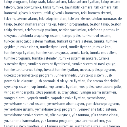
takip programi
,
takip saati
,
takip sistemi
,
takip sistemi fiyatları
,
takip sistemi
telefon
,
tam boy turnike
,
tansa turnike
,
taşınabilir kamera
,
tek kamera
,
tek
kameralı güvenlik sistemi
,
tekli güvenlik kamerası
,
tekli kamera sistemi
,
teknim
,
teknim alarm
,
teknoloji firmaları
,
telefon izleme
,
telefon numarası ile
takip
,
telefon numarasından takip
,
telefon programlari
,
telefon takip
,
telefon
takip sistemi
,
telefon takip yazılımı
,
telefon yazılımları
,
telefonda parmak izi
okuyucu
,
telefonla araç takip sistemi
,
tempo pdks
,
tur kontrol sistemi
,
turkcell araç takip sistemi fiyatları
,
turkcell kamera sistemi
,
turnike
,
turnike
çeşitleri
,
turnike cihazı
,
turnike fiyat listesi
,
turnike fiyatları
,
turnike kapı
,
turnike kapı fiyatları
,
turnike kart okuyucu
,
turnike kartı
,
turnike modelleri
,
turnike programı
,
turnike sistemleri
,
turnike sistemleri ankara
,
turnike
sistemleri fiyat
,
turnike sistemleri fiyat listesi
,
turnike sistemleri nasıl çalışır
,
turnike tur
,
turuncu takip
,
tuvalet turnike fiyatları
,
ücretsiz pdks programı
,
ücretsiz personel takip programı
,
unilever nedir
,
ürün takip sistemi
,
usb
parmak izi okuyucu
,
usb parmak izi okuyucu fiyatları
,
üst arama dedektörü
,
üye takip sistemi
,
vip turnike
,
vip turnike fiyatları
,
web pdks
,
web tabanlı pdks
,
winper
,
winper pdks
,
x628 parmak izi
,
xray cihazı
,
yangın alarm sistemleri
,
yangın alarmı
,
yaprak turnike
,
yaprak turnike fiyatları
,
yemekhane
,
yemekhane kontrol sistemi
,
yemekhane otomasyon
,
yemekhane programı
,
yemekhane sistemi
,
yemekhane takip programı
,
yemekhane takip sistemi
,
yemekhane turnike sistemleri
,
yüz okuyucu
,
yüz tanıma
,
yüz tanıma cihazı
,
yüz tanıma kameraları
,
yüz tanıma programı
,
yüz tanıma sistemi
,
yüz
tanıma sistemi fiyatları
,
yüz tanıma sistemleri
,
yüz tanıma sitesi
,
yüz tanıma