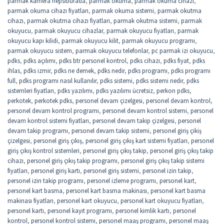
parmak kamera hepsiburada
,
parmak okuma
,
parmak okuma cihazı
,
parmak okuma cihazı fiyatları
,
parmak okuma sistemi
,
parmak okutma
cihazı
,
parmak okutma cihazı fiyatları
,
parmak okutma sistemi
,
parmak
okuyucu
,
parmak okuyucu cihazlar
,
parmak okuyucu fiyatları
,
parmak
okuyucu kapı kilidi
,
parmak okuyucu kilit
,
parmak okuyucu programı
,
parmak okuyucu sistem
,
parmak okuyucu telefonlar
,
pc parmak izi okuyucu
,
pdks
,
pdks açılımı
,
pdks btr personel kontrol
,
pdks cihazı
,
pdks fiyat
,
pdks
ihlas
,
pdks izmir
,
pdks ne demek
,
pdks nedir
,
pdks programı
,
pdks programı
full
,
pdks programı nasıl kullanılır
,
pdks sistemi
,
pdks sistemi nedir
,
pdks
sistemleri fiyatları
,
pdks yazılımı
,
pdks yazılımı ücretsiz
,
perkon pdks
,
perkotek
,
perkotek pdks
,
personel devam çizelgesi
,
personel devam kontrol
,
personel devam kontrol programı
,
personel devam kontrol sistemi
,
personel
devam kontrol sistemi fiyatları
,
personel devam takip çizelgesi
,
personel
devam takip programı
,
personel devam takip sistemi
,
personel giriş çikiş
çizelgesi
,
personel giriş çıkış
,
personel giriş çıkış kart sistemi fiyatları
,
personel
giriş çıkış kontrol sistemleri
,
personel giriş çıkış takip
,
personel giriş çıkış takip
cihazı
,
personel giriş çıkış takip programı
,
personel giriş çıkış takip sistemi
fiyatları
,
personel giriş kartı
,
personel giriş sistemi
,
personel izin takip
,
personel izin takip programı
,
personel izleme programı
,
personel kart
,
personel kart basma
,
personel kart basma makinası
,
personel kart basma
makinası fiyatları
,
personel kart okuyucu
,
personel kart okuyucu fiyatları
,
personel kartı
,
personel kayıt programı
,
personel kimlik kartı
,
personel
kontrol
,
personel kontrol sistemi
,
personel maaş programı
,
personel maaş