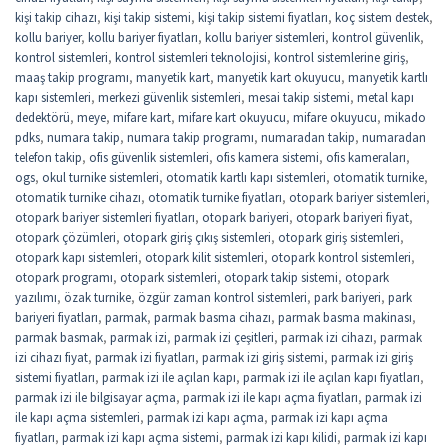
kişi takip cihazı
,
kişi takip sistemi
,
kişi takip sistemi fiyatları
,
koç sistem destek
,
kollu bariyer
,
kollu bariyer fiyatları
,
kollu bariyer sistemleri
,
kontrol güvenlik
,
kontrol sistemleri
,
kontrol sistemleri teknolojisi
,
kontrol sistemlerine giriş
,
maaş takip programı
,
manyetik kart
,
manyetik kart okuyucu
,
manyetik kartlı
kapı sistemleri
,
merkezi güvenlik sistemleri
,
mesai takip sistemi
,
metal kapı
dedektörü
,
meye
,
mifare kart
,
mifare kart okuyucu
,
mifare okuyucu
,
mikado
pdks
,
numara takip
,
numara takip programı
,
numaradan takip
,
numaradan
telefon takip
,
ofis güvenlik sistemleri
,
ofis kamera sistemi
,
ofis kameraları
,
ogs
,
okul turnike sistemleri
,
otomatik kartlı kapı sistemleri
,
otomatik turnike
,
otomatik turnike cihazı
,
otomatik turnike fiyatları
,
otopark bariyer sistemleri
,
otopark bariyer sistemleri fiyatları
,
otopark bariyeri
,
otopark bariyeri fiyat
,
otopark çözümleri
,
otopark giriş çıkış sistemleri
,
otopark giriş sistemleri
,
otopark kapı sistemleri
,
otopark kilit sistemleri
,
otopark kontrol sistemleri
,
otopark programı
,
otopark sistemleri
,
otopark takip sistemi
,
otopark
yazılımı
,
özak turnike
,
özgür zaman kontrol sistemleri
,
park bariyeri
,
park
bariyeri fiyatları
,
parmak
,
parmak basma cihazı
,
parmak basma makinası
,
parmak basmak
,
parmak izi
,
parmak izi çeşitleri
,
parmak izi cihazı
,
parmak
izi cihazı fiyat
,
parmak izi fiyatları
,
parmak izi giriş sistemi
,
parmak izi giriş
sistemi fiyatları
,
parmak izi ile açılan kapı
,
parmak izi ile açılan kapı fiyatları
,
parmak izi ile bilgisayar açma
,
parmak izi ile kapı açma fiyatları
,
parmak izi
ile kapı açma sistemleri
,
parmak izi kapı açma
,
parmak izi kapı açma
fiyatları
,
parmak izi kapı açma sistemi
,
parmak izi kapı kilidi
,
parmak izi kapı