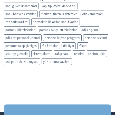
kapı güvenlik kamerası
kapı tipi metal dedektörü
kollu bariyer sistemleri
merkezi güvenlik sistemleri
ofis kameraları
otopark yazılımı
parmak izi ile açılan kapı fiyatları
parmak izli telefonlar
parmak okuyucu telefonlar
pdks açılımı
pdks btr personel kontrol
personel izleme programı
personel sistemi
personel takip çizelgesi
rfid firmaları
rfid fiyat
rf kart
security guvenlik
sistem alarm
takip saati
teknim
telefon takip
usb parmak izi okuyucu
yüz tanıma yazılımı