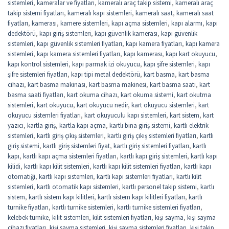
sistemleri
,
kameralar ve fiyatları
,
kameralı araç takip sistemi
,
kameralı araç
takip sistemi fiyatları
,
kameralı kapı sistemleri
,
kameralı saat
,
kameralı saat
fiyatları
,
kamerası
,
kamere sistemleri
,
kapı açma sistemleri
,
kapı alarmı
,
kapı
dedektörü
,
kapı giriş sistemleri
,
kapı güvenlik kamerası
,
kapı güvenlik
sistemleri
,
kapı güvenlik sistemleri fiyatları
,
kapı kamera fiyatları
,
kapı kamera
sistemleri
,
kapı kamera sistemleri fiyatları
,
kapı kamerası
,
kapı kart okuyucu
,
kapı kontrol sistemleri
,
kapı parmak izi okuyucu
,
kapı şifre sistemleri
,
kapı
şifre sistemleri fiyatları
,
kapı tipi metal dedektörü
,
kart basma
,
kart basma
cihazı
,
kart basma makinası
,
kart basma makinesi
,
kart basma saati
,
kart
basma saati fiyatları
,
kart okuma cihazı
,
kart okuma sistemi
,
kart okutma
sistemleri
,
kart okuyucu
,
kart okuyucu nedir
,
kart okuyucu sistemleri
,
kart
okuyucu sistemleri fiyatları
,
kart okuyuculu kapı sistemleri
,
kart sistem
,
kart
yazıcı
,
kartla giriş
,
kartla kapı açma
,
kartlı bina giriş sistemi
,
kartlı elektrik
sistemleri
,
kartlı giriş çıkış sistemleri
,
kartlı giriş çıkış sistemleri fiyatları
,
kartlı
giriş sistemi
,
kartlı giriş sistemleri fiyat
,
kartlı giriş sistemleri fiyatları
,
kartlı
kapı
,
kartlı kapı açma sistemleri fiyatları
,
kartlı kapı giriş sistemleri
,
kartlı kapı
kilidi
,
kartlı kapı kilit sistemleri
,
kartlı kapı kilit sistemleri fiyatları
,
kartlı kapı
otomatiği
,
kartlı kapı sistemleri
,
kartlı kapı sistemleri fiyatları
,
kartlı kilit
sistemleri
,
kartlı otomatik kapı sistemleri
,
kartlı personel takip sistemi
,
kartlı
sistem
,
kartlı sistem kapı kilitleri
,
kartlı sistem kapı kilitleri fiyatları
,
kartlı
turnike fiyatları
,
kartlı turnike sistemleri
,
kartlı turnike sistemleri fiyatları
,
kelebek turnike
,
kilit sistemleri
,
kilit sistemleri fiyatları
,
kişi sayma
,
kişi sayma
cihazı fiyatları
,
kişi sayma sistemleri
,
kişi sayma sistemleri fiyatları
,
kişi takip
,