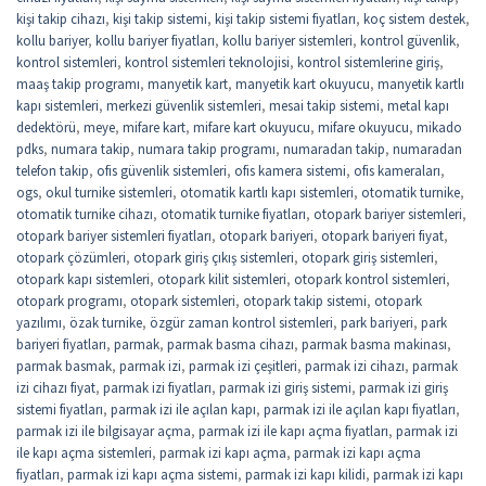
kişi takip cihazı
,
kişi takip sistemi
,
kişi takip sistemi fiyatları
,
koç sistem destek
,
kollu bariyer
,
kollu bariyer fiyatları
,
kollu bariyer sistemleri
,
kontrol güvenlik
,
kontrol sistemleri
,
kontrol sistemleri teknolojisi
,
kontrol sistemlerine giriş
,
maaş takip programı
,
manyetik kart
,
manyetik kart okuyucu
,
manyetik kartlı
kapı sistemleri
,
merkezi güvenlik sistemleri
,
mesai takip sistemi
,
metal kapı
dedektörü
,
meye
,
mifare kart
,
mifare kart okuyucu
,
mifare okuyucu
,
mikado
pdks
,
numara takip
,
numara takip programı
,
numaradan takip
,
numaradan
telefon takip
,
ofis güvenlik sistemleri
,
ofis kamera sistemi
,
ofis kameraları
,
ogs
,
okul turnike sistemleri
,
otomatik kartlı kapı sistemleri
,
otomatik turnike
,
otomatik turnike cihazı
,
otomatik turnike fiyatları
,
otopark bariyer sistemleri
,
otopark bariyer sistemleri fiyatları
,
otopark bariyeri
,
otopark bariyeri fiyat
,
otopark çözümleri
,
otopark giriş çıkış sistemleri
,
otopark giriş sistemleri
,
otopark kapı sistemleri
,
otopark kilit sistemleri
,
otopark kontrol sistemleri
,
otopark programı
,
otopark sistemleri
,
otopark takip sistemi
,
otopark
yazılımı
,
özak turnike
,
özgür zaman kontrol sistemleri
,
park bariyeri
,
park
bariyeri fiyatları
,
parmak
,
parmak basma cihazı
,
parmak basma makinası
,
parmak basmak
,
parmak izi
,
parmak izi çeşitleri
,
parmak izi cihazı
,
parmak
izi cihazı fiyat
,
parmak izi fiyatları
,
parmak izi giriş sistemi
,
parmak izi giriş
sistemi fiyatları
,
parmak izi ile açılan kapı
,
parmak izi ile açılan kapı fiyatları
,
parmak izi ile bilgisayar açma
,
parmak izi ile kapı açma fiyatları
,
parmak izi
ile kapı açma sistemleri
,
parmak izi kapı açma
,
parmak izi kapı açma
fiyatları
,
parmak izi kapı açma sistemi
,
parmak izi kapı kilidi
,
parmak izi kapı