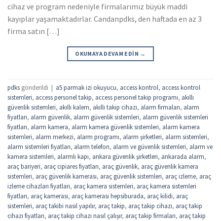
cihaz ve program nedeniyle firmalarımız büyük maddi
kayıplar yaşamaktadırlar. Candanpdks, den haftada en az 3
firma satın […]
OKUMAYA DEVAM EDIN
→
pdks
gönderildi
|
a5 parmak izi okuyucu
,
access kontrol
,
access kontrol
sistemleri
,
access personel takip
,
access personel takip programı
,
akıllı
güvenlik sistemleri
,
akıllı kalem
,
akıllı takip cihazı
,
alarm firmaları
,
alarm
fiyatları
,
alarm güvenlik
,
alarm güvenlik sistemleri
,
alarm güvenlik sistemleri
fiyatları
,
alarm kamera
,
alarm kamera güvenlik sistemleri
,
alarm kamera
sistemleri
,
alarm merkezi
,
alarm programı
,
alarm şirketleri
,
alarm sistemleri
,
alarm sistemleri fiyatları
,
alarm telefon
,
alarm ve güvenlik sistemleri
,
alarm ve
kamera sistemleri
,
alarmlı kapı
,
ankara güvenlik şirketleri
,
ankarada alarm
,
araç bariyeri
,
araç cipiares fiyatları
,
araç güvenlik
,
araç güvenlik kamera
sistemleri
,
araç güvenlik kamerası
,
araç güvenlik sistemleri
,
araç izleme
,
araç
izleme cihazları fiyatları
,
araç kamera sistemleri
,
araç kamera sistemleri
fiyatları
,
araç kamerası
,
araç kamerası hepsiburada
,
araç kilidi
,
araç
sistemleri
,
araç takibi nasıl yapılır
,
araç takip
,
araç takip cihazı
,
araç takip
cihazı fiyatları
,
araç takip cihazı nasıl çalışır
,
araç takip firmaları
,
araç takip