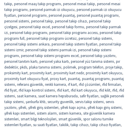
takip
,
personel maaş takip programı
,
personel mesai takip
,
personel mesai
takip programı
,
personel parmak izi okuyucu
,
personel parmak izi okuyucu
fiyatları
,
personel programı
,
personel puantaj
,
personel puantaj programı
,
personel sistemi
,
personel takip
,
personel takip cihazı
,
personel takip
çizelgesi
,
personel takip excel
,
personel takip formu
,
personel takip parmak
izi
,
personel takip programı
,
personel takip programı access
,
personel takip
programı full
,
personel takip programı ücretsiz
,
personel takip sistemi
,
personel takip sistemi ankara
,
personel takip sistemi fiyatları
,
personel takip
sistemi izmir
,
personel takip sistemi parmak izi
,
personel takip sistemi
programı
,
personel takip sistemi programı excel
,
personel takip yazılımı
,
personel tanıtım kartı
,
personel yaka kartı
,
personel yüz tanıma sistemi
,
pır
dedektör
,
pkds
,
plaka tanıma sistemi
,
polimek
,
program telefon
,
proje takip
,
proksimity kart
,
proximity kart
,
proximity kart nedir
,
proximity kart okuyucu
,
proximity kart okuyucu fiyat
,
proxy kart
,
puantaj
,
puantaj programı
,
puantaj
sistemi
,
referans güvenlik
,
renkli kamera
,
rf kart
,
rfid çözümleri
,
rfid firmaları
,
rfid fiyat
,
rfid kapı kontrol sistemi
,
rfid kart
,
rfid kart okuyucu
,
rfid kilit
,
rfıd
,
rfıd
sistemi
,
saat kamera
,
saat kamera hepsiburada
,
safir fiyatları
,
sağlık personeli
takip sistemi
,
şanlıurfa khb
,
security guvenlik
,
servis takip sistemi
,
servis
yazılımı
,
şifreli
,
şifreli giriş sistemleri
,
şifreli kapı açma
,
şifreli kapı giriş sistemi
,
şifreli kapı sistemleri
,
sistem alarm
,
sistem kamera
,
site güvenlik kamera
sistemleri
,
smart bilgi teknolojileri
,
smart güvenlik
,
spor salonu turnike
sistemleri fiyatları
,
su saati fiyatları
,
takilik
,
takip cihazı
,
takip cihazı fiyatları
,