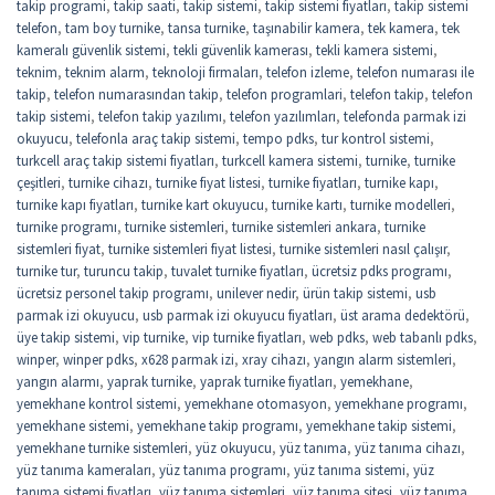
takip programi
,
takip saati
,
takip sistemi
,
takip sistemi fiyatları
,
takip sistemi
telefon
,
tam boy turnike
,
tansa turnike
,
taşınabilir kamera
,
tek kamera
,
tek
kameralı güvenlik sistemi
,
tekli güvenlik kamerası
,
tekli kamera sistemi
,
teknim
,
teknim alarm
,
teknoloji firmaları
,
telefon izleme
,
telefon numarası ile
takip
,
telefon numarasından takip
,
telefon programlari
,
telefon takip
,
telefon
takip sistemi
,
telefon takip yazılımı
,
telefon yazılımları
,
telefonda parmak izi
okuyucu
,
telefonla araç takip sistemi
,
tempo pdks
,
tur kontrol sistemi
,
turkcell araç takip sistemi fiyatları
,
turkcell kamera sistemi
,
turnike
,
turnike
çeşitleri
,
turnike cihazı
,
turnike fiyat listesi
,
turnike fiyatları
,
turnike kapı
,
turnike kapı fiyatları
,
turnike kart okuyucu
,
turnike kartı
,
turnike modelleri
,
turnike programı
,
turnike sistemleri
,
turnike sistemleri ankara
,
turnike
sistemleri fiyat
,
turnike sistemleri fiyat listesi
,
turnike sistemleri nasıl çalışır
,
turnike tur
,
turuncu takip
,
tuvalet turnike fiyatları
,
ücretsiz pdks programı
,
ücretsiz personel takip programı
,
unilever nedir
,
ürün takip sistemi
,
usb
parmak izi okuyucu
,
usb parmak izi okuyucu fiyatları
,
üst arama dedektörü
,
üye takip sistemi
,
vip turnike
,
vip turnike fiyatları
,
web pdks
,
web tabanlı pdks
,
winper
,
winper pdks
,
x628 parmak izi
,
xray cihazı
,
yangın alarm sistemleri
,
yangın alarmı
,
yaprak turnike
,
yaprak turnike fiyatları
,
yemekhane
,
yemekhane kontrol sistemi
,
yemekhane otomasyon
,
yemekhane programı
,
yemekhane sistemi
,
yemekhane takip programı
,
yemekhane takip sistemi
,
yemekhane turnike sistemleri
,
yüz okuyucu
,
yüz tanıma
,
yüz tanıma cihazı
,
yüz tanıma kameraları
,
yüz tanıma programı
,
yüz tanıma sistemi
,
yüz
tanıma sistemi fiyatları
,
yüz tanıma sistemleri
,
yüz tanıma sitesi
,
yüz tanıma