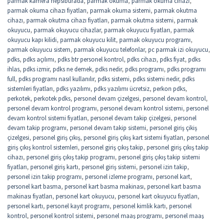
parmak kamera hepsiburada
,
parmak okuma
,
parmak okuma cihazı
,
parmak okuma cihazı fiyatları
,
parmak okuma sistemi
,
parmak okutma
cihazı
,
parmak okutma cihazı fiyatları
,
parmak okutma sistemi
,
parmak
okuyucu
,
parmak okuyucu cihazlar
,
parmak okuyucu fiyatları
,
parmak
okuyucu kapı kilidi
,
parmak okuyucu kilit
,
parmak okuyucu programı
,
parmak okuyucu sistem
,
parmak okuyucu telefonlar
,
pc parmak izi okuyucu
,
pdks
,
pdks açılımı
,
pdks btr personel kontrol
,
pdks cihazı
,
pdks fiyat
,
pdks
ihlas
,
pdks izmir
,
pdks ne demek
,
pdks nedir
,
pdks programı
,
pdks programı
full
,
pdks programı nasıl kullanılır
,
pdks sistemi
,
pdks sistemi nedir
,
pdks
sistemleri fiyatları
,
pdks yazılımı
,
pdks yazılımı ücretsiz
,
perkon pdks
,
perkotek
,
perkotek pdks
,
personel devam çizelgesi
,
personel devam kontrol
,
personel devam kontrol programı
,
personel devam kontrol sistemi
,
personel
devam kontrol sistemi fiyatları
,
personel devam takip çizelgesi
,
personel
devam takip programı
,
personel devam takip sistemi
,
personel giriş çikiş
çizelgesi
,
personel giriş çıkış
,
personel giriş çıkış kart sistemi fiyatları
,
personel
giriş çıkış kontrol sistemleri
,
personel giriş çıkış takip
,
personel giriş çıkış takip
cihazı
,
personel giriş çıkış takip programı
,
personel giriş çıkış takip sistemi
fiyatları
,
personel giriş kartı
,
personel giriş sistemi
,
personel izin takip
,
personel izin takip programı
,
personel izleme programı
,
personel kart
,
personel kart basma
,
personel kart basma makinası
,
personel kart basma
makinası fiyatları
,
personel kart okuyucu
,
personel kart okuyucu fiyatları
,
personel kartı
,
personel kayıt programı
,
personel kimlik kartı
,
personel
kontrol
,
personel kontrol sistemi
,
personel maaş programı
,
personel maaş