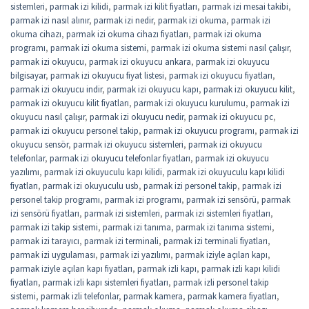
sistemleri
,
parmak izi kilidi
,
parmak izi kilit fiyatları
,
parmak izi mesai takibi
,
parmak izi nasıl alınır
,
parmak izi nedir
,
parmak izi okuma
,
parmak izi
okuma cihazı
,
parmak izi okuma cihazı fiyatları
,
parmak izi okuma
programı
,
parmak izi okuma sistemi
,
parmak izi okuma sistemi nasıl çalışır
,
parmak izi okuyucu
,
parmak izi okuyucu ankara
,
parmak izi okuyucu
bilgisayar
,
parmak izi okuyucu fiyat listesi
,
parmak izi okuyucu fiyatları
,
parmak izi okuyucu indir
,
parmak izi okuyucu kapı
,
parmak izi okuyucu kilit
,
parmak izi okuyucu kilit fiyatları
,
parmak izi okuyucu kurulumu
,
parmak izi
okuyucu nasıl çalışır
,
parmak izi okuyucu nedir
,
parmak izi okuyucu pc
,
parmak izi okuyucu personel takip
,
parmak izi okuyucu programı
,
parmak izi
okuyucu sensör
,
parmak izi okuyucu sistemleri
,
parmak izi okuyucu
telefonlar
,
parmak izi okuyucu telefonlar fiyatları
,
parmak izi okuyucu
yazılımı
,
parmak izi okuyuculu kapı kilidi
,
parmak izi okuyuculu kapı kilidi
fiyatları
,
parmak izi okuyuculu usb
,
parmak izi personel takip
,
parmak izi
personel takip programı
,
parmak izi programı
,
parmak izi sensörü
,
parmak
izi sensörü fiyatları
,
parmak izi sistemleri
,
parmak izi sistemleri fiyatları
,
parmak izi takip sistemi
,
parmak izi tanıma
,
parmak izi tanıma sistemi
,
parmak izi tarayıcı
,
parmak izi terminali
,
parmak izi terminali fiyatları
,
parmak izi uygulaması
,
parmak izi yazılımı
,
parmak iziyle açılan kapı
,
parmak iziyle açılan kapı fiyatları
,
parmak izli kapı
,
parmak izli kapı kilidi
fiyatları
,
parmak izli kapı sistemleri fiyatları
,
parmak izli personel takip
sistemi
,
parmak izli telefonlar
,
parmak kamera
,
parmak kamera fiyatları
,