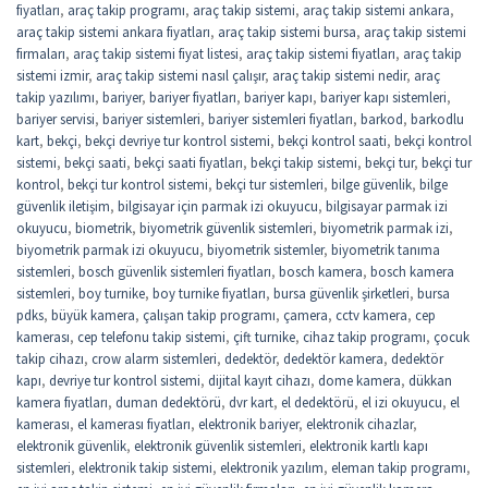
fiyatları
,
araç takip programı
,
araç takip sistemi
,
araç takip sistemi ankara
,
araç takip sistemi ankara fiyatları
,
araç takip sistemi bursa
,
araç takip sistemi
firmaları
,
araç takip sistemi fiyat listesi
,
araç takip sistemi fiyatları
,
araç takip
sistemi izmir
,
araç takip sistemi nasıl çalışır
,
araç takip sistemi nedir
,
araç
takip yazılımı
,
bariyer
,
bariyer fiyatları
,
bariyer kapı
,
bariyer kapı sistemleri
,
bariyer servisi
,
bariyer sistemleri
,
bariyer sistemleri fiyatları
,
barkod
,
barkodlu
kart
,
bekçi
,
bekçi devriye tur kontrol sistemi
,
bekçi kontrol saati
,
bekçi kontrol
sistemi
,
bekçi saati
,
bekçi saati fiyatları
,
bekçi takip sistemi
,
bekçi tur
,
bekçi tur
kontrol
,
bekçi tur kontrol sistemi
,
bekçi tur sistemleri
,
bilge güvenlik
,
bilge
güvenlik iletişim
,
bilgisayar için parmak izi okuyucu
,
bilgisayar parmak izi
okuyucu
,
biometrik
,
biyometrik güvenlik sistemleri
,
biyometrik parmak izi
,
biyometrik parmak izi okuyucu
,
biyometrik sistemler
,
biyometrik tanıma
sistemleri
,
bosch güvenlik sistemleri fiyatları
,
bosch kamera
,
bosch kamera
sistemleri
,
boy turnike
,
boy turnike fiyatları
,
bursa güvenlik şirketleri
,
bursa
pdks
,
büyük kamera
,
çalışan takip programı
,
çamera
,
cctv kamera
,
cep
kamerası
,
cep telefonu takip sistemi
,
çift turnike
,
cihaz takip programı
,
çocuk
takip cihazı
,
crow alarm sistemleri
,
dedektör
,
dedektör kamera
,
dedektör
kapı
,
devriye tur kontrol sistemi
,
dijital kayıt cihazı
,
dome kamera
,
dükkan
kamera fiyatları
,
duman dedektörü
,
dvr kart
,
el dedektörü
,
el izi okuyucu
,
el
kamerası
,
el kamerası fiyatları
,
elektronik bariyer
,
elektronik cihazlar
,
elektronik güvenlik
,
elektronik güvenlik sistemleri
,
elektronik kartlı kapı
sistemleri
,
elektronik takip sistemi
,
elektronik yazılım
,
eleman takip programı
,