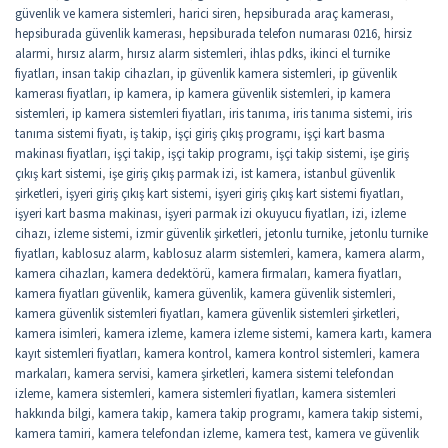
güvenlik ve kamera sistemleri
,
harici siren
,
hepsiburada araç kamerası
,
hepsiburada güvenlik kamerası
,
hepsiburada telefon numarası 0216
,
hirsiz
alarmi
,
hırsız alarm
,
hırsız alarm sistemleri
,
ihlas pdks
,
ikinci el turnike
fiyatları
,
insan takip cihazları
,
ip güvenlik kamera sistemleri
,
ip güvenlik
kamerası fiyatları
,
ip kamera
,
ip kamera güvenlik sistemleri
,
ip kamera
sistemleri
,
ip kamera sistemleri fiyatları
,
iris tanıma
,
iris tanıma sistemi
,
iris
tanıma sistemi fiyatı
,
iş takip
,
işçi giriş çıkış programı
,
işçi kart basma
makinası fiyatları
,
işçi takip
,
işçi takip programı
,
işçi takip sistemi
,
işe giriş
çıkış kart sistemi
,
işe giriş çıkış parmak izi
,
ist kamera
,
istanbul güvenlik
şirketleri
,
işyeri giriş çıkış kart sistemi
,
işyeri giriş çıkış kart sistemi fiyatları
,
işyeri kart basma makinası
,
işyeri parmak izi okuyucu fiyatları
,
izi
,
izleme
cihazı
,
izleme sistemi
,
izmir güvenlik şirketleri
,
jetonlu turnike
,
jetonlu turnike
fiyatları
,
kablosuz alarm
,
kablosuz alarm sistemleri
,
kamera
,
kamera alarm
,
kamera cihazları
,
kamera dedektörü
,
kamera firmaları
,
kamera fiyatları
,
kamera fiyatları güvenlik
,
kamera güvenlik
,
kamera güvenlik sistemleri
,
kamera güvenlik sistemleri fiyatları
,
kamera güvenlik sistemleri şirketleri
,
kamera isimleri
,
kamera izleme
,
kamera izleme sistemi
,
kamera kartı
,
kamera
kayıt sistemleri fiyatları
,
kamera kontrol
,
kamera kontrol sistemleri
,
kamera
markaları
,
kamera servisi
,
kamera şirketleri
,
kamera sistemi telefondan
izleme
,
kamera sistemleri
,
kamera sistemleri fiyatları
,
kamera sistemleri
hakkında bilgi
,
kamera takip
,
kamera takip programı
,
kamera takip sistemi
,
kamera tamiri
,
kamera telefondan izleme
,
kamera test
,
kamera ve güvenlik