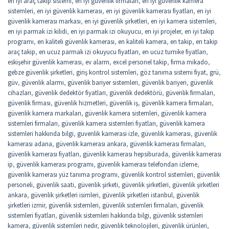
en iyi araç takip sistemi
,
en iyi güvenlik firmaları
,
en iyi güvenlik kamera
sistemleri
,
en iyi güvenlik kamerası
,
en iyi güvenlik kamerası fiyatları
,
en iyi
güvenlik kamerası markası
,
en iyi güvenlik şirketleri
,
en iyi kamera sistemleri
,
en iyi parmak izi kilidi
,
en iyi parmak izi okuyucu
,
en iyi projeler
,
en iyi takip
programı
,
en kaliteli güvenlik kamerası
,
en kaliteli kamera
,
en takip
,
en takip
araç takip
,
en ucuz parmak izi okuyucu fiyatları
,
en ucuz turnike fiyatları
,
eskişehir güvenlik kamerası
,
ev alarm
,
excel personel takip
,
firma mikado
,
gebze güvenlik şirketleri
,
giriş kontrol sistemleri
,
göz tanıma sistemi fiyat
,
grü
,
güv
,
güvenlik alarmı
,
güvenlik bariyer sistemleri
,
güvenlik bariyeri
,
güvenlik
cihazları
,
güvenlik dedektör fiyatları
,
güvenlik dedektörü
,
güvenlik firmaları
,
güvenlik firması
,
güvenlik hizmetleri
,
güvenlik iş
,
güvenlik kamera firmaları
,
güvenlik kamera markaları
,
güvenlik kamera sistemleri
,
güvenlik kamera
sistemleri firmaları
,
güvenlik kamera sistemleri fiyatları
,
güvenlik kamera
sistemleri hakkında bilgi
,
guvenlik kamerasi izle
,
güvenlik kamerası
,
güvenlik
kamerası adana
,
güvenlik kamerası ankara
,
güvenlik kamerası firmaları
,
güvenlik kamerası fiyatları
,
güvenlik kamerası hepsiburada
,
güvenlik kamerası
ip
,
güvenlik kamerası programı
,
güvenlik kamerası telefondan izleme
,
güvenlik kamerası yüz tanıma programı
,
güvenlik kontrol sistemleri
,
güvenlik
personeli
,
güvenlik saati
,
güvenlik şirketi
,
güvenlik şirketleri
,
güvenlik şirketleri
ankara
,
güvenlik şirketleri isimleri
,
güvenlik şirketleri istanbul
,
güvenlik
şirketleri izmir
,
güvenlik sistemleri
,
güvenlik sistemleri firmaları
,
güvenlik
sistemleri fiyatları
,
güvenlik sistemleri hakkında bilgi
,
güvenlik sistemleri
kamera
,
güvenlik sistemleri nedir
,
güvenlik teknolojileri
,
güvenlik ürünleri
,