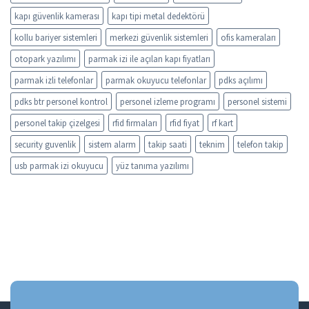
kapı güvenlik kamerası
kapı tipi metal dedektörü
kollu bariyer sistemleri
merkezi güvenlik sistemleri
ofis kameraları
otopark yazılımı
parmak izi ile açılan kapı fiyatları
parmak izli telefonlar
parmak okuyucu telefonlar
pdks açılımı
pdks btr personel kontrol
personel izleme programı
personel sistemi
personel takip çizelgesi
rfid firmaları
rfid fiyat
rf kart
security guvenlik
sistem alarm
takip saati
teknim
telefon takip
usb parmak izi okuyucu
yüz tanıma yazılımı