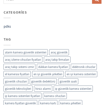
CATEGORIES
pdks
TAG
alarm kamera güvenlik sistemleri
araç güvenlik
araç izleme cihazları fiyatları
araç takip firmaları
araç takip sistemi izmir
dükkan kamera fiyatları
elektronik cihazlar
el kamerası fiyatları
en iyi güvenlik şirketleri
en iyi kamera sistemleri
güvenlik cihazları
güvenlik dedektörü
güvenlik saati
güvenlik teknolojileri
hirsiz alarmi
ip güvenlik kamera sistemleri
ip kamera sistemleri fiyatları
kamera cihazları
kamera fiyatları güvenlik
kamera kartı
kamera şirketleri