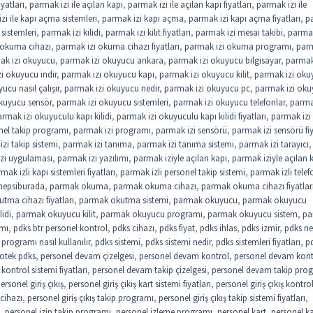
iyatları
,
parmak izi ile açılan kapı
,
parmak izi ile açılan kapı fiyatları
,
parmak izi ile
zi ile kapı açma sistemleri
,
parmak izi kapı açma
,
parmak izi kapı açma fiyatları
,
p
sistemleri
,
parmak izi kilidi
,
parmak izi kilit fiyatları
,
parmak izi mesai takibi
,
parmak
 okuma cihazı
,
parmak izi okuma cihazı fiyatları
,
parmak izi okuma programı
,
parm
ak izi okuyucu
,
parmak izi okuyucu ankara
,
parmak izi okuyucu bilgisayar
,
parmak
i okuyucu indir
,
parmak izi okuyucu kapı
,
parmak izi okuyucu kilit
,
parmak izi oku
ucu nasıl çalışır
,
parmak izi okuyucu nedir
,
parmak izi okuyucu pc
,
parmak izi ok
kuyucu sensör
,
parmak izi okuyucu sistemleri
,
parmak izi okuyucu telefonlar
,
parma
rmak izi okuyuculu kapı kilidi
,
parmak izi okuyuculu kapı kilidi fiyatları
,
parmak izi
nel takip programı
,
parmak izi programı
,
parmak izi sensörü
,
parmak izi sensörü fiy
zi takip sistemi
,
parmak izi tanıma
,
parmak izi tanıma sistemi
,
parmak izi tarayıcı
,
zi uygulaması
,
parmak izi yazılımı
,
parmak iziyle açılan kapı
,
parmak iziyle açılan 
mak izli kapı sistemleri fiyatları
,
parmak izli personel takip sistemi
,
parmak izli telef
hepsiburada
,
parmak okuma
,
parmak okuma cihazı
,
parmak okuma cihazı fiyatlar
tma cihazı fiyatları
,
parmak okutma sistemi
,
parmak okuyucu
,
parmak okuyucu
idi
,
parmak okuyucu kilit
,
parmak okuyucu programı
,
parmak okuyucu sistem
,
pa
ımı
,
pdks btr personel kontrol
,
pdks cihazı
,
pdks fiyat
,
pdks ihlas
,
pdks izmir
,
pdks ne
programı nasıl kullanılır
,
pdks sistemi
,
pdks sistemi nedir
,
pdks sistemleri fiyatları
,
p
otek pdks
,
personel devam çizelgesi
,
personel devam kontrol
,
personel devam kont
ontrol sistemi fiyatları
,
personel devam takip çizelgesi
,
personel devam takip pro
ersonel giriş çıkış
,
personel giriş çıkış kart sistemi fiyatları
,
personel giriş çıkış kontro
 cihazı
,
personel giriş çıkış takip programı
,
personel giriş çıkış takip sistemi fiyatları
,
,
personel izin takip programı
,
personel izleme programı
,
personel kart
,
personel ka