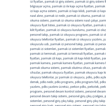
izi fiyatları
,
parmak izi giriş sistemi
,
parmak izi giriş sistemi f
bilgisayar açma
,
parmak izi ile kapı açma fiyatları
,
parmak i
izi kapı açma sistemi
,
parmak izi kapı kilidi
,
parmak izi kapı 
nasıl alınır
,
parmak izi nedir
,
parmak izi okuma
,
parmak izi
okuma sistemi
,
parmak izi okuma sistemi nasıl çalışır
,
parm
okuyucu fiyat listesi
,
parmak izi okuyucu fiyatları
,
parmak iz
kilit fiyatları
,
parmak izi okuyucu kurulumu
,
parmak izi okuy
personel takip
,
parmak izi okuyucu programı
,
parmak izi o
okuyucu telefonlar fiyatları
,
parmak izi okuyucu yazılımı
,
pa
okuyuculu usb
,
parmak izi personel takip
,
parmak izi perso
parmak izi sistemleri
,
parmak izi sistemleri fiyatları
,
parmak i
parmak izi terminali
,
parmak izi terminali fiyatları
,
parmak i
fiyatları
,
parmak izli kapı
,
parmak izli kapı kilidi fiyatları
,
par
parmak kamera
,
parmak kamera fiyatları
,
parmak kamera 
parmak okuma sistemi
,
parmak okutma cihazı
,
parmak oku
cihazlar
,
parmak okuyucu fiyatları
,
parmak okuyucu kapı kil
okuyucu telefonlar
,
pc parmak izi okuyucu
,
pdks
,
pdks açıl
demek
,
pdks nedir
,
pdks programı
,
pdks programı full
,
pdks 
yazılımı
,
pdks yazılımı ücretsiz
,
perkon pdks
,
perkotek
,
perk
programı
,
personel devam kontrol sistemi
,
personel devam k
personel devam takip sistemi
,
personel giriş çikiş çizelgesi
,
p
sistemleri
,
personel giriş çıkış takip
,
personel giriş çıkış takip
personel giriş kartı
,
personel giriş sistemi
,
personel izin takip