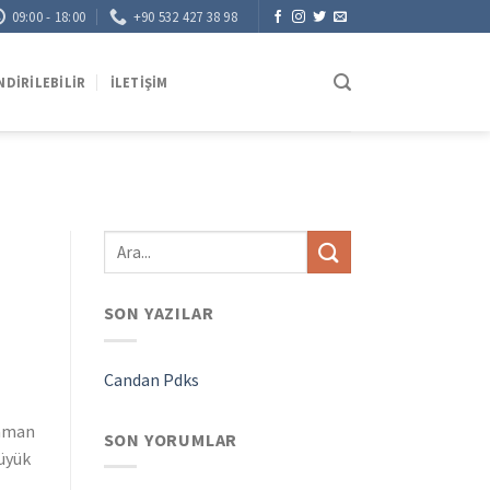
09:00 - 18:00
+90 532 427 38 98
NDIRILEBILIR
İLETIŞIM
SON YAZILAR
Candan Pdks
zaman
SON YORUMLAR
büyük