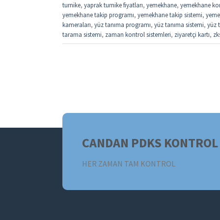
turnike
,
yaprak turnike fiyatları
,
yemekhane
,
yemekhane kon
yemekhane takip programı
,
yemekhane takip sistemi
,
yemek
kameraları
,
yüz tanıma programı
,
yüz tanıma sistemi
,
yüz t
tarama sistemi
,
zaman kontrol sistemleri
,
ziyaretçi kartı
,
zk
CANDAN PDKS KONTROL 
HER ZAMAN TAM KONTROL