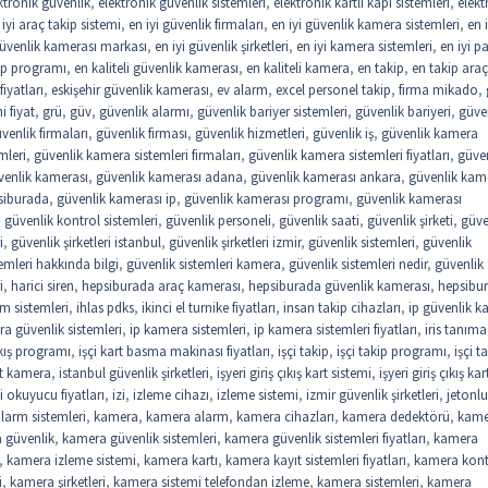
ktronik güvenlik
,
elektronik güvenlik sistemleri
,
elektronik kartlı kapı sistemleri
,
elekt
 iyi araç takip sistemi
,
en iyi güvenlik firmaları
,
en iyi güvenlik kamera sistemleri
,
en i
güvenlik kamerası markası
,
en iyi güvenlik şirketleri
,
en iyi kamera sistemleri
,
en iyi 
kip programı
,
en kaliteli güvenlik kamerası
,
en kaliteli kamera
,
en takip
,
en takip araç
iyatları
,
eskişehir güvenlik kamerası
,
ev alarm
,
excel personel takip
,
firma mikado
,
 fiyat
,
grü
,
güv
,
güvenlik alarmı
,
güvenlik bariyer sistemleri
,
güvenlik bariyeri
,
güve
venlik firmaları
,
güvenlik firması
,
güvenlik hizmetleri
,
güvenlik iş
,
güvenlik kamera
mleri
,
güvenlik kamera sistemleri firmaları
,
güvenlik kamera sistemleri fiyatları
,
güve
venlik kamerası
,
güvenlik kamerası adana
,
güvenlik kamerası ankara
,
güvenlik kam
siburada
,
güvenlik kamerası ip
,
güvenlik kamerası programı
,
güvenlik kamerası
,
güvenlik kontrol sistemleri
,
güvenlik personeli
,
güvenlik saati
,
güvenlik şirketi
,
güve
i
,
güvenlik şirketleri istanbul
,
güvenlik şirketleri izmir
,
güvenlik sistemleri
,
güvenlik
emleri hakkında bilgi
,
güvenlik sistemleri kamera
,
güvenlik sistemleri nedir
,
güvenlik
i
,
harici siren
,
hepsiburada araç kamerası
,
hepsiburada güvenlik kamerası
,
hepsibu
rm sistemleri
,
ihlas pdks
,
ikinci el turnike fiyatları
,
insan takip cihazları
,
ip güvenlik 
a güvenlik sistemleri
,
ip kamera sistemleri
,
ip kamera sistemleri fiyatları
,
iris tanıma
çıkış programı
,
işçi kart basma makinası fiyatları
,
işçi takip
,
işçi takip programı
,
işçi t
st kamera
,
istanbul güvenlik şirketleri
,
işyeri giriş çıkış kart sistemi
,
işyeri giriş çıkış kar
i okuyucu fiyatları
,
izi
,
izleme cihazı
,
izleme sistemi
,
izmir güvenlik şirketleri
,
jetonlu
larm sistemleri
,
kamera
,
kamera alarm
,
kamera cihazları
,
kamera dedektörü
,
kame
 güvenlik
,
kamera güvenlik sistemleri
,
kamera güvenlik sistemleri fiyatları
,
kamera
,
kamera izleme sistemi
,
kamera kartı
,
kamera kayıt sistemleri fiyatları
,
kamera kont
i
,
kamera şirketleri
,
kamera sistemi telefondan izleme
,
kamera sistemleri
,
kamera