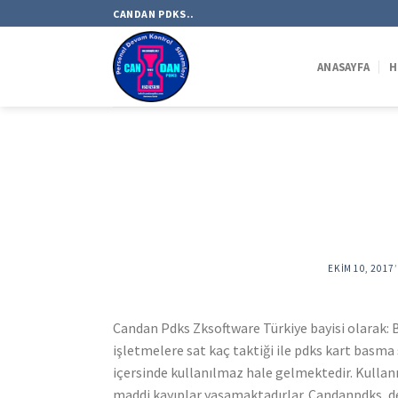
Skip
CANDAN PDKS..
to
content
ANASAYFA
H
EKIM 10, 2017
Candan Pdks Zksoftware Türkiye bayisi olarak: B
işletmelere sat kaç taktiği ile pdks kart basm
içersinde kullanılmaz hale gelmektedir. Kulla
maddi kayıplar yaşamaktadırlar. Candanpdks, de