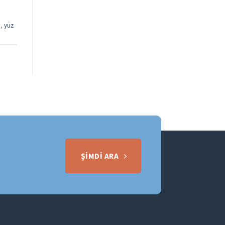
ı
,
yüz
ŞIMDI ARA