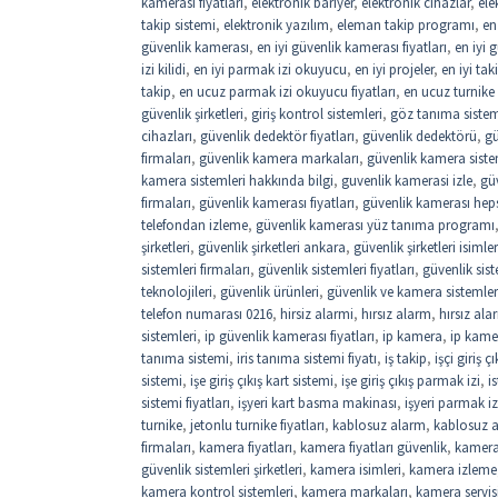
kamerası fiyatları
,
elektronik bariyer
,
elektronik cihazlar
,
ele
takip sistemi
,
elektronik yazılım
,
eleman takip programı
,
en
güvenlik kamerası
,
en iyi güvenlik kamerası fiyatları
,
en iyi 
izi kilidi
,
en iyi parmak izi okuyucu
,
en iyi projeler
,
en iyi ta
takip
,
en ucuz parmak izi okuyucu fiyatları
,
en ucuz turnike f
güvenlik şirketleri
,
giriş kontrol sistemleri
,
göz tanıma sistemi
cihazları
,
güvenlik dedektör fiyatları
,
güvenlik dedektörü
,
gü
firmaları
,
güvenlik kamera markaları
,
güvenlik kamera siste
kamera sistemleri hakkında bilgi
,
guvenlik kamerasi izle
,
gü
firmaları
,
güvenlik kamerası fiyatları
,
güvenlik kamerası hep
telefondan izleme
,
güvenlik kamerası yüz tanıma programı
şirketleri
,
güvenlik şirketleri ankara
,
güvenlik şirketleri isimler
sistemleri firmaları
,
güvenlik sistemleri fiyatları
,
güvenlik sist
teknolojileri
,
güvenlik ürünleri
,
güvenlik ve kamera sistemler
telefon numarası 0216
,
hirsiz alarmi
,
hırsız alarm
,
hırsız ala
sistemleri
,
ip güvenlik kamerası fiyatları
,
ip kamera
,
ip kamer
tanıma sistemi
,
iris tanıma sistemi fiyatı
,
iş takip
,
işçi giriş 
sistemi
,
işe giriş çıkış kart sistemi
,
işe giriş çıkış parmak izi
,
i
sistemi fiyatları
,
işyeri kart basma makinası
,
işyeri parmak iz
turnike
,
jetonlu turnike fiyatları
,
kablosuz alarm
,
kablosuz a
firmaları
,
kamera fiyatları
,
kamera fiyatları güvenlik
,
kamera
güvenlik sistemleri şirketleri
,
kamera isimleri
,
kamera izleme
kamera kontrol sistemleri
,
kamera markaları
,
kamera servis