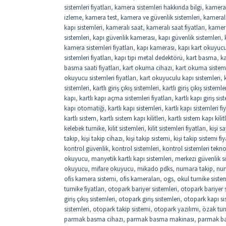
sistemleri fiyatları
,
kamera sistemleri hakkında bilgi
,
kamera
izleme
,
kamera test
,
kamera ve güvenlik sistemleri
,
kamerala
kapı sistemleri
,
kameralı saat
,
kameralı saat fiyatları
,
kamer
sistemleri
,
kapı güvenlik kamerası
,
kapı güvenlik sistemleri
,
kamera sistemleri fiyatları
,
kapı kamerası
,
kapı kart okuyuc
sistemleri fiyatları
,
kapı tipi metal dedektörü
,
kart basma
,
k
basma saati fiyatları
,
kart okuma cihazı
,
kart okuma sistem
okuyucu sistemleri fiyatları
,
kart okuyuculu kapı sistemleri
,
sistemleri
,
kartlı giriş çıkış sistemleri
,
kartlı giriş çıkış sistemler
kapı
,
kartlı kapı açma sistemleri fiyatları
,
kartlı kapı giriş sis
kapı otomatiği
,
kartlı kapı sistemleri
,
kartlı kapı sistemleri fi
kartlı sistem
,
kartlı sistem kapı kilitleri
,
kartlı sistem kapı kilitl
kelebek turnike
,
kilit sistemleri
,
kilit sistemleri fiyatları
,
kişi 
takip
,
kişi takip cihazı
,
kişi takip sistemi
,
kişi takip sistemi fiy
kontrol güvenlik
,
kontrol sistemleri
,
kontrol sistemleri tekno
okuyucu
,
manyetik kartlı kapı sistemleri
,
merkezi güvenlik si
okuyucu
,
mifare okuyucu
,
mikado pdks
,
numara takip
,
num
ofis kamera sistemi
,
ofis kameraları
,
ogs
,
okul turnike sistem
turnike fiyatları
,
otopark bariyer sistemleri
,
otopark bariyer si
giriş çıkış sistemleri
,
otopark giriş sistemleri
,
otopark kapı si
sistemleri
,
otopark takip sistemi
,
otopark yazılımı
,
özak tur
parmak basma cihazı
,
parmak basma makinası
,
parmak b