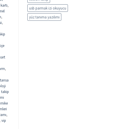
kartı
,
usb parmak izi okuyucu
nel
ı
,
yüz tanıma yazılımı
si
,
akip
oje
kart
arm
,
tansa
loji
n takip
emi
urnike
mleri
gramı
,
,
vip