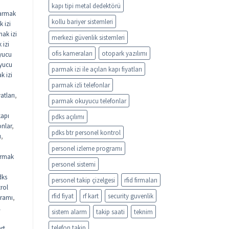
kapı tipi metal dedektörü
armak
kollu bariyer sistemleri
 izi
ak izi
merkezi güvenlik sistemleri
 izi
ofis kameraları
otopark yazılımı
yucu
uyucu
parmak izi ile açılan kapı fiyatları
k izi
parmak izli telefonlar
atları
,
parmak okuyucu telefonlar
kapı
pdks açılımı
onlar
,
pdks btr personel kontrol
ı
,
personel izleme programı
rmak
personel sistemi
dks
personel takip çizelgesi
rfid firmaları
rol
rfid fiyat
rf kart
security guvenlik
gramı
,
l
sistem alarm
takip saati
teknim
telefon takip
rt