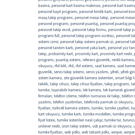
basma
,
personel kart basma makinası
,
personel kart basma 
personel kayıt programı
,
personel kimlik kartı
,
personel kon
maaş takip programı
,
personel mesai takip
,
personel mesai
personel programı
,
personel puantaj
,
personel puantaj pro
personel takip excel
,
personel takip formu
,
personel takip p
programı full
,
personel takip programı ücretsiz
,
personel ta
sistemi izmir
,
personel takip sistemi parmak izi
,
personel ta
personel tanıtım kartı
,
personel yaka kartı
,
personel yüz tan
takip
,
proksimity kart
,
proximity kart
,
proximity kart nedir
,
programı
,
puantaj sistemi
,
referans güvenlik
,
renkli kamera
okuyucu
,
rfid kilit
,
rfıd
,
rfıd sistemi
,
saat kamera
,
saat kame
guvenlik
,
servis takip sistemi
,
servis yazılımı
,
şifreli
,
şifreli gi
sistem kamera
,
site güvenlik kamera sistemleri
,
smart bilgi t
takilik
,
takip cihazı
,
takip cihazı fiyatları
,
takip programi
,
ta
turnike
,
taşınabilir kamera
,
tek kamera
,
tek kameralı güvenl
firmaları
,
telefon izleme
,
telefon numarası ile takip
,
telefon
yazılımı
,
telefon yazılımları
,
telefonda parmak izi okuyucu
,
fiyatları
,
turkcell kamera sistemi
,
turnike
,
turnike çeşitleri
,
tu
kart okuyucu
,
turnike kartı
,
turnike modelleri
,
turnike progr
fiyat listesi
,
turnike sistemleri nasıl çalışır
,
turnike tur
,
turuncu
unilever nedir
,
ürün takip sistemi
,
usb parmak izi okuyucu
,
turnike fiyatları
,
web pdks
,
web tabanlı pdks
,
winper
,
winper