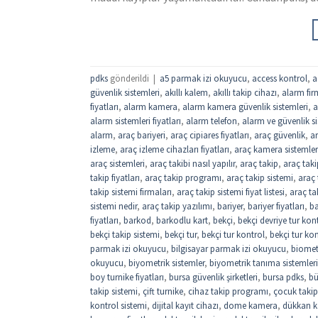
pdks
gönderildi
|
a5 parmak izi okuyucu
,
access kontrol
,
a
güvenlik sistemleri
,
akıllı kalem
,
akıllı takip cihazı
,
alarm fir
fiyatları
,
alarm kamera
,
alarm kamera güvenlik sistemleri
,
a
alarm sistemleri fiyatları
,
alarm telefon
,
alarm ve güvenlik si
alarm
,
araç bariyeri
,
araç cipiares fiyatları
,
araç güvenlik
,
ar
izleme
,
araç izleme cihazları fiyatları
,
araç kamera sistemler
araç sistemleri
,
araç takibi nasıl yapılır
,
araç takip
,
araç taki
takip fiyatları
,
araç takip programı
,
araç takip sistemi
,
araç 
takip sistemi firmaları
,
araç takip sistemi fiyat listesi
,
araç tak
sistemi nedir
,
araç takip yazılımı
,
bariyer
,
bariyer fiyatları
,
ba
fiyatları
,
barkod
,
barkodlu kart
,
bekçi
,
bekçi devriye tur kon
bekçi takip sistemi
,
bekçi tur
,
bekçi tur kontrol
,
bekçi tur kon
parmak izi okuyucu
,
bilgisayar parmak izi okuyucu
,
biomet
okuyucu
,
biyometrik sistemler
,
biyometrik tanıma sistemleri
boy turnike fiyatları
,
bursa güvenlik şirketleri
,
bursa pdks
,
bü
takip sistemi
,
çift turnike
,
cihaz takip programı
,
çocuk takip
kontrol sistemi
,
dijital kayıt cihazı
,
dome kamera
,
dükkan ka