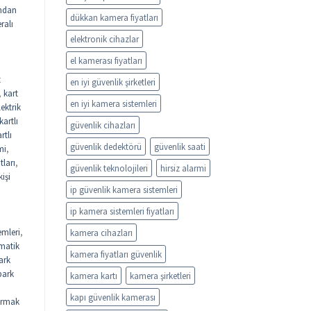
ndan
dükkan kamera fiyatları
ralı
elektronik cihazlar
el kamerası fiyatları
t
en iyi güvenlik şirketleri
,
kart
en iyi kamera sistemleri
lektrik
kartlı
güvenlik cihazları
rtlı
güvenlik dedektörü
güvenlik saati
mi
,
tları
,
güvenlik teknolojileri
hirsiz alarmi
kişi
ip güvenlik kamera sistemleri
ip kamera sistemleri fiyatları
emleri
,
kamera cihazları
matik
kamera fiyatları güvenlik
ark
park
kamera kartı
kamera şirketleri
kapı güvenlik kamerası
rmak