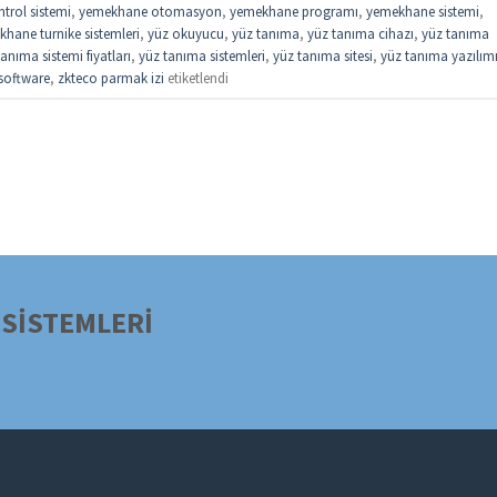
trol sistemi
,
yemekhane otomasyon
,
yemekhane programı
,
yemekhane sistemi
,
hane turnike sistemleri
,
yüz okuyucu
,
yüz tanıma
,
yüz tanıma cihazı
,
yüz tanıma
anıma sistemi fiyatları
,
yüz tanıma sistemleri
,
yüz tanıma sitesi
,
yüz tanıma yazılım
software
,
zkteco parmak izi
etiketlendi
SİSTEMLERİ