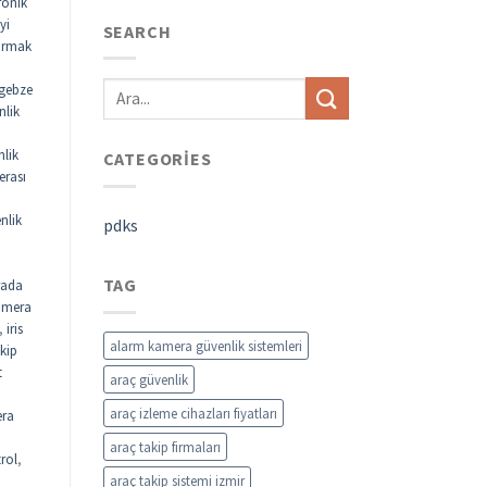
ronik
yi
SEARCH
parmak
gebze
nlik
nlik
CATEGORIES
erası
nlik
pdks
TAG
rada
kamera
,
iris
alarm kamera güvenlik sistemleri
akip
t
araç güvenlik
araç izleme cihazları fiyatları
ra
araç takip firmaları
rol
,
araç takip sistemi izmir