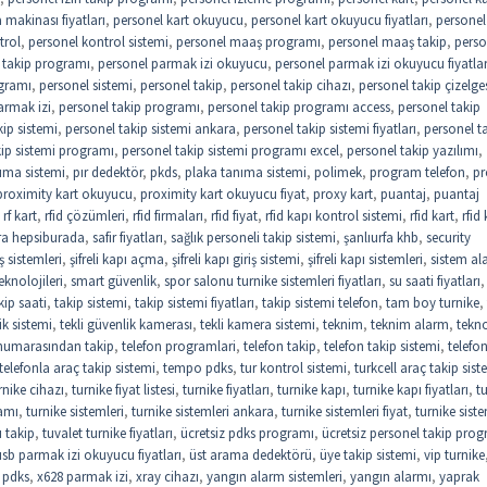
makinası fiyatları
,
personel kart okuyucu
,
personel kart okuyucu fiyatları
,
personel 
trol
,
personel kontrol sistemi
,
personel maaş programı
,
personel maaş takip
,
perso
 takip programı
,
personel parmak izi okuyucu
,
personel parmak izi okuyucu fiyatlar
gramı
,
personel sistemi
,
personel takip
,
personel takip cihazı
,
personel takip çizelge
armak izi
,
personel takip programı
,
personel takip programı access
,
personel takip
kip sistemi
,
personel takip sistemi ankara
,
personel takip sistemi fiyatları
,
personel t
kip sistemi programı
,
personel takip sistemi programı excel
,
personel takip yazılımı
,
ıma sistemi
,
pır dedektör
,
pkds
,
plaka tanıma sistemi
,
polimek
,
program telefon
,
pr
proximity kart okuyucu
,
proximity kart okuyucu fiyat
,
proxy kart
,
puantaj
,
puantaj
,
rf kart
,
rfid çözümleri
,
rfid firmaları
,
rfid fiyat
,
rfid kapı kontrol sistemi
,
rfid kart
,
rfid 
ra hepsiburada
,
safir fiyatları
,
sağlık personeli takip sistemi
,
şanlıurfa khb
,
security
riş sistemleri
,
şifreli kapı açma
,
şifreli kapı giriş sistemi
,
şifreli kapı sistemleri
,
sistem al
eknolojileri
,
smart güvenlik
,
spor salonu turnike sistemleri fiyatları
,
su saati fiyatları
,
kip saati
,
takip sistemi
,
takip sistemi fiyatları
,
takip sistemi telefon
,
tam boy turnike
,
ik sistemi
,
tekli güvenlik kamerası
,
tekli kamera sistemi
,
teknim
,
teknim alarm
,
tekno
 numarasından takip
,
telefon programlari
,
telefon takip
,
telefon takip sistemi
,
telefo
telefonla araç takip sistemi
,
tempo pdks
,
tur kontrol sistemi
,
turkcell araç takip sist
rnike cihazı
,
turnike fiyat listesi
,
turnike fiyatları
,
turnike kapı
,
turnike kapı fiyatları
,
t
amı
,
turnike sistemleri
,
turnike sistemleri ankara
,
turnike sistemleri fiyat
,
turnike siste
 takip
,
tuvalet turnike fiyatları
,
ücretsiz pdks programı
,
ücretsiz personel takip pro
usb parmak izi okuyucu fiyatları
,
üst arama dedektörü
,
üye takip sistemi
,
vip turnike
 pdks
,
x628 parmak izi
,
xray cihazı
,
yangın alarm sistemleri
,
yangın alarmı
,
yaprak