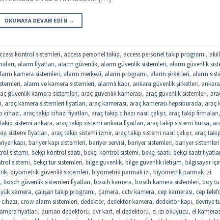
OKUMAYA DEVAM EDIN
→
ccess kontrol sistemleri
,
access personel takip
,
access personel takip programı
,
akıll
maları
,
alarm fiyatları
,
alarm güvenlik
,
alarm güvenlik sistemleri
,
alarm güvenlik sist
larm kamera sistemleri
,
alarm merkezi
,
alarm programı
,
alarm şirketleri
,
alarm sist
stemleri
,
alarm ve kamera sistemleri
,
alarmlı kapı
,
ankara güvenlik şirketleri
,
ankar
aç güvenlik kamera sistemleri
,
araç güvenlik kamerası
,
araç güvenlik sistemleri
,
ara
i
,
araç kamera sistemleri fiyatları
,
araç kamerası
,
araç kamerası hepsiburada
,
araç k
p cihazı
,
araç takip cihazı fiyatları
,
araç takip cihazı nasıl çalışır
,
araç takip firmaları
takip sistemi ankara
,
araç takip sistemi ankara fiyatları
,
araç takip sistemi bursa
,
ar
ip sistemi fiyatları
,
araç takip sistemi izmir
,
araç takip sistemi nasıl çalışır
,
araç taki
riyer kapı
,
bariyer kapı sistemleri
,
bariyer servisi
,
bariyer sistemleri
,
bariyer sistemleri
trol sistemi
,
bekçi kontrol saati
,
bekçi kontrol sistemi
,
bekçi saati
,
bekçi saati fiyatla
trol sistemi
,
bekçi tur sistemleri
,
bilge güvenlik
,
bilge güvenlik iletişim
,
bilgisayar içi
rik
,
biyometrik güvenlik sistemleri
,
biyometrik parmak izi
,
biyometrik parmak izi
,
bosch güvenlik sistemleri fiyatları
,
bosch kamera
,
bosch kamera sistemleri
,
boy tu
yük kamera
,
çalışan takip programı
,
çamera
,
cctv kamera
,
cep kamerası
,
cep tele
 cihazı
,
crow alarm sistemleri
,
dedektör
,
dedektör kamera
,
dedektör kapı
,
devriye t
mera fiyatları
,
duman dedektörü
,
dvr kart
,
el dedektörü
,
el izi okuyucu
,
el kameras