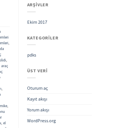
ARŞIVLER
Ekim 2017
ı
KATEGORILER
emleri
emleri
,
ada
ç
pdks
ilidi
,
,
araç
ÜST VERI
aç
p
Oturum aç
rı
,
n
Kayıt akışı
rnike
,
Yorum akışı
fonu
ur
WordPress.org
ı
,
el