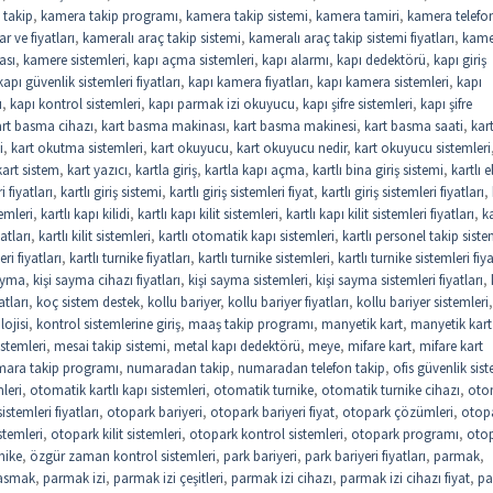
 takip
,
kamera takip programı
,
kamera takip sistemi
,
kamera tamiri
,
kamera telefo
r ve fiyatları
,
kameralı araç takip sistemi
,
kameralı araç takip sistemi fiyatları
,
kame
ası
,
kamere sistemleri
,
kapı açma sistemleri
,
kapı alarmı
,
kapı dedektörü
,
kapı giriş
kapı güvenlik sistemleri fiyatları
,
kapı kamera fiyatları
,
kapı kamera sistemleri
,
kapı
u
,
kapı kontrol sistemleri
,
kapı parmak izi okuyucu
,
kapı şifre sistemleri
,
kapı şifre
art basma cihazı
,
kart basma makinası
,
kart basma makinesi
,
kart basma saati
,
kar
i
,
kart okutma sistemleri
,
kart okuyucu
,
kart okuyucu nedir
,
kart okuyucu sistemleri
kart sistem
,
kart yazıcı
,
kartla giriş
,
kartla kapı açma
,
kartlı bina giriş sistemi
,
kartlı e
i fiyatları
,
kartlı giriş sistemi
,
kartlı giriş sistemleri fiyat
,
kartlı giriş sistemleri fiyatları
,
temleri
,
kartlı kapı kilidi
,
kartlı kapı kilit sistemleri
,
kartlı kapı kilit sistemleri fiyatları
,
ka
yatları
,
kartlı kilit sistemleri
,
kartlı otomatik kapı sistemleri
,
kartlı personel takip siste
eri fiyatları
,
kartlı turnike fiyatları
,
kartlı turnike sistemleri
,
kartlı turnike sistemleri fiya
sayma
,
kişi sayma cihazı fiyatları
,
kişi sayma sistemleri
,
kişi sayma sistemleri fiyatları
,
atları
,
koç sistem destek
,
kollu bariyer
,
kollu bariyer fiyatları
,
kollu bariyer sistemleri
,
lojisi
,
kontrol sistemlerine giriş
,
maaş takip programı
,
manyetik kart
,
manyetik kart
stemleri
,
mesai takip sistemi
,
metal kapı dedektörü
,
meye
,
mifare kart
,
mifare kart
ara takip programı
,
numaradan takip
,
numaradan telefon takip
,
ofis güvenlik sist
leri
,
otomatik kartlı kapı sistemleri
,
otomatik turnike
,
otomatik turnike cihazı
,
oto
stemleri fiyatları
,
otopark bariyeri
,
otopark bariyeri fiyat
,
otopark çözümleri
,
otop
stemleri
,
otopark kilit sistemleri
,
otopark kontrol sistemleri
,
otopark programı
,
oto
nike
,
özgür zaman kontrol sistemleri
,
park bariyeri
,
park bariyeri fiyatları
,
parmak
,
asmak
,
parmak izi
,
parmak izi çeşitleri
,
parmak izi cihazı
,
parmak izi cihazı fiyat
,
pa