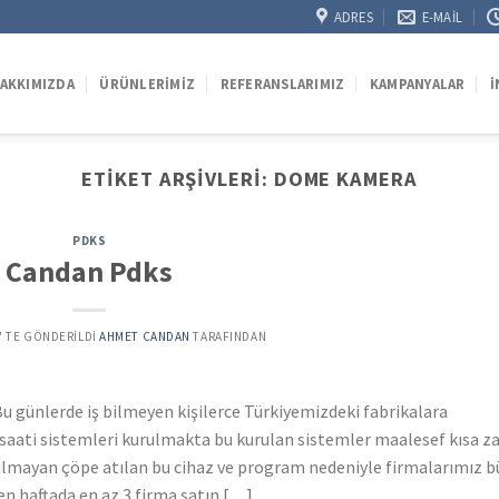
ADRES
E-MAIL
AKKIMIZDA
ÜRÜNLERIMIZ
REFERANSLARIMIZ
KAMPANYALAR
İ
ETIKET ARŞIVLERI:
DOME KAMERA
PDKS
Candan Pdks
’' TE GÖNDERILDI
AHMET CANDAN
TARAFINDAN
u günlerde iş bilmeyen kişilerce Türkiyemizdeki fabrikalara
a saati sistemleri kurulmakta bu kurulan sistemler maalesef kısa 
nılmayan çöpe atılan bu cihaz ve program nedeniyle firmalarımız 
n haftada en az 3 firma satın […]