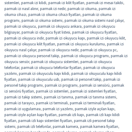
sistemleri
,
parmak izi kilidi
,
parmak izi kilit fiyatları
,
parmak izi mesai takibi
,
parmak izi nasıl alınır
,
parmak izi nedir
,
parmak izi okuma
,
parmak izi
okuma cihazı
,
parmak izi okuma cihazı fiyatları
,
parmak izi okuma
programı
,
parmak izi okuma sistemi
,
parmak izi okuma sistemi nasıl çalışır
,
parmak izi okuyucu
,
parmak izi okuyucu ankara
,
parmak izi okuyucu
bilgisayar
,
parmak izi okuyucu fiyat listesi
,
parmak izi okuyucu fiyatları
,
parmak izi okuyucu indir
,
parmak izi okuyucu kapı
,
parmak izi okuyucu kilit
,
parmak izi okuyucu kilit fiyatları
,
parmak izi okuyucu kurulumu
,
parmak izi
okuyucu nasıl çalışır
,
parmak izi okuyucu nedir
,
parmak izi okuyucu pc
,
parmak izi okuyucu personel takip
,
parmak izi okuyucu programı
,
parmak izi
okuyucu sensör
,
parmak izi okuyucu sistemleri
,
parmak izi okuyucu
telefonlar
,
parmak izi okuyucu telefonlar fiyatları
,
parmak izi okuyucu
yazılımı
,
parmak izi okuyuculu kapı kilidi
,
parmak izi okuyuculu kapı kilidi
fiyatları
,
parmak izi okuyuculu usb
,
parmak izi personel takip
,
parmak izi
personel takip programı
,
parmak izi programı
,
parmak izi sensörü
,
parmak
izi sensörü fiyatları
,
parmak izi sistemleri
,
parmak izi sistemleri fiyatları
,
parmak izi takip sistemi
,
parmak izi tanıma
,
parmak izi tanıma sistemi
,
parmak izi tarayıcı
,
parmak izi terminali
,
parmak izi terminali fiyatları
,
parmak izi uygulaması
,
parmak izi yazılımı
,
parmak iziyle açılan kapı
,
parmak iziyle açılan kapı fiyatları
,
parmak izli kapı
,
parmak izli kapı kilidi
fiyatları
,
parmak izli kapı sistemleri fiyatları
,
parmak izli personel takip
sistemi
,
parmak izli telefonlar
,
parmak kamera
,
parmak kamera fiyatları
,