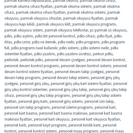
parmak kamera hepsiburada
,
parmak okuma
,
parmak okuma cihazı
,
parmak okuma cihazı fiyatları
,
parmak okuma sistemi
,
parmak okutma
cihazı
,
parmak okutma cihazı fiyatları
,
parmak okutma sistemi
,
parmak
okuyucu
,
parmak okuyucu cihazlar
,
parmak okuyucu fiyatları
,
parmak
okuyucu kapı kilidi
,
parmak okuyucu kilit
,
parmak okuyucu programı
,
parmak okuyucu sistem
,
parmak okuyucu telefonlar
,
pc parmak izi okuyucu
,
pdks
,
pdks açılımı
,
pdks btr personel kontrol
,
pdks cihazı
,
pdks fiyat
,
pdks
ihlas
,
pdks izmir
,
pdks ne demek
,
pdks nedir
,
pdks programı
,
pdks programı
full
,
pdks programı nasıl kullanılır
,
pdks sistemi
,
pdks sistemi nedir
,
pdks
sistemleri fiyatları
,
pdks yazılımı
,
pdks yazılımı ücretsiz
,
perkon pdks
,
perkotek
,
perkotek pdks
,
personel devam çizelgesi
,
personel devam kontrol
,
personel devam kontrol programı
,
personel devam kontrol sistemi
,
personel
devam kontrol sistemi fiyatları
,
personel devam takip çizelgesi
,
personel
devam takip programı
,
personel devam takip sistemi
,
personel giriş çikiş
çizelgesi
,
personel giriş çıkış
,
personel giriş çıkış kart sistemi fiyatları
,
personel
giriş çıkış kontrol sistemleri
,
personel giriş çıkış takip
,
personel giriş çıkış takip
cihazı
,
personel giriş çıkış takip programı
,
personel giriş çıkış takip sistemi
fiyatları
,
personel giriş kartı
,
personel giriş sistemi
,
personel izin takip
,
personel izin takip programı
,
personel izleme programı
,
personel kart
,
personel kart basma
,
personel kart basma makinası
,
personel kart basma
makinası fiyatları
,
personel kart okuyucu
,
personel kart okuyucu fiyatları
,
personel kartı
,
personel kayıt programı
,
personel kimlik kartı
,
personel
kontrol
,
personel kontrol sistemi
,
personel maaş programı
,
personel maaş