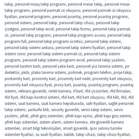
takip
,
personel maaş takip programı
,
personel mesai takip
,
personel mesai
takip programı
,
personel parmak izi okuyucu
,
personel parmak izi okuyucu
fiyatları
,
personel programı
,
personel puantaj
,
personel puantaj programı
,
personel sistemi
,
personel takip
,
personel takip cihazı
,
personel takip
çizelgesi
,
personel takip excel
,
personel takip formu
,
personel takip parmak
izi
,
personel takip programı
,
personel takip programı access
,
personel takip
programı full
,
personel takip programı ücretsiz
,
personel takip sistemi
,
personel takip sistemi ankara
,
personel takip sistemi fiyatları
,
personel takip
sistemi izmir
,
personel takip sistemi parmak izi
,
personel takip sistemi
programı
,
personel takip sistemi programı excel
,
personel takip yazılımı
,
personel tanıtım kartı
,
personel yaka kartı
,
personel yüz tanıma sistemi
,
pır
dedektör
,
pkds
,
plaka tanıma sistemi
,
polimek
,
program telefon
,
proje takip
,
proksimity kart
,
proximity kart
,
proximity kart nedir
,
proximity kart okuyucu
,
proximity kart okuyucu fiyat
,
proxy kart
,
puantaj
,
puantaj programı
,
puantaj
sistemi
,
referans güvenlik
,
renkli kamera
,
rf kart
,
rfid çözümleri
,
rfid firmaları
,
rfid fiyat
,
rfid kapı kontrol sistemi
,
rfid kart
,
rfid kart okuyucu
,
rfid kilit
,
rfıd
,
rfıd
sistemi
,
saat kamera
,
saat kamera hepsiburada
,
safir fiyatları
,
sağlık personeli
takip sistemi
,
şanlıurfa khb
,
security guvenlik
,
servis takip sistemi
,
servis
yazılımı
,
şifreli
,
şifreli giriş sistemleri
,
şifreli kapı açma
,
şifreli kapı giriş sistemi
,
şifreli kapı sistemleri
,
sistem alarm
,
sistem kamera
,
site güvenlik kamera
sistemleri
,
smart bilgi teknolojileri
,
smart güvenlik
,
spor salonu turnike
sistemleri fiyatları
,
su saati fiyatları
,
takilik
,
takip cihazı
,
takip cihazı fiyatları
,