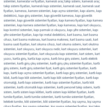
sistemleri
,
kameralar ve fiyatları
,
kameralı araç takip sistemi
,
kameralı araç
takip sistemi fiyatları
,
kameralı kapı sistemleri
,
kameralı saat
,
kameralı saat
fiyatları
,
kamerası
,
kamere sistemleri
,
kapı açma sistemleri
,
kapı alarmı
,
kapı
dedektörü
,
kapı giriş sistemleri
,
kapı güvenlik kamerası
,
kapı güvenlik
sistemleri
,
kapı güvenlik sistemleri fiyatları
,
kapı kamera fiyatları
,
kapı kamera
sistemleri
,
kapı kamera sistemleri fiyatları
,
kapı kamerası
,
kapı kart okuyucu
,
kapı kontrol sistemleri
,
kapı parmak izi okuyucu
,
kapı şifre sistemleri
,
kapı
şifre sistemleri fiyatları
,
kapı tipi metal dedektörü
,
kart basma
,
kart basma
cihazı
,
kart basma makinası
,
kart basma makinesi
,
kart basma saati
,
kart
basma saati fiyatları
,
kart okuma cihazı
,
kart okuma sistemi
,
kart okutma
sistemleri
,
kart okuyucu
,
kart okuyucu nedir
,
kart okuyucu sistemleri
,
kart
okuyucu sistemleri fiyatları
,
kart okuyuculu kapı sistemleri
,
kart sistem
,
kart
yazıcı
,
kartla giriş
,
kartla kapı açma
,
kartlı bina giriş sistemi
,
kartlı elektrik
sistemleri
,
kartlı giriş çıkış sistemleri
,
kartlı giriş çıkış sistemleri fiyatları
,
kartlı
giriş sistemi
,
kartlı giriş sistemleri fiyat
,
kartlı giriş sistemleri fiyatları
,
kartlı
kapı
,
kartlı kapı açma sistemleri fiyatları
,
kartlı kapı giriş sistemleri
,
kartlı kapı
kilidi
,
kartlı kapı kilit sistemleri
,
kartlı kapı kilit sistemleri fiyatları
,
kartlı kapı
otomatiği
,
kartlı kapı sistemleri
,
kartlı kapı sistemleri fiyatları
,
kartlı kilit
sistemleri
,
kartlı otomatik kapı sistemleri
,
kartlı personel takip sistemi
,
kartlı
sistem
,
kartlı sistem kapı kilitleri
,
kartlı sistem kapı kilitleri fiyatları
,
kartlı
turnike fiyatları
,
kartlı turnike sistemleri
,
kartlı turnike sistemleri fiyatları
,
kelebek turnike
,
kilit sistemleri
,
kilit sistemleri fiyatları
,
kişi sayma
,
kişi sayma
cihazı fiyatları
,
kişi sayma sistemleri
,
kişi sayma sistemleri fiyatları
,
kişi takip
,