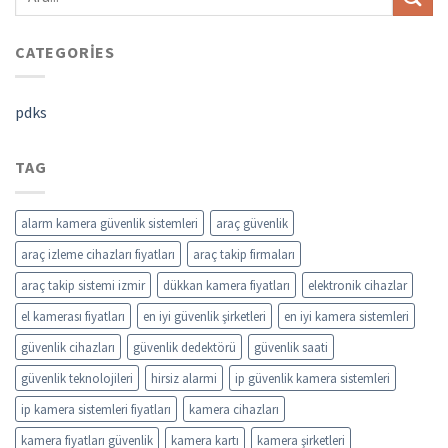
CATEGORIES
pdks
TAG
alarm kamera güvenlik sistemleri
araç güvenlik
araç izleme cihazları fiyatları
araç takip firmaları
araç takip sistemi izmir
dükkan kamera fiyatları
elektronik cihazlar
el kamerası fiyatları
en iyi güvenlik şirketleri
en iyi kamera sistemleri
güvenlik cihazları
güvenlik dedektörü
güvenlik saati
güvenlik teknolojileri
hirsiz alarmi
ip güvenlik kamera sistemleri
ip kamera sistemleri fiyatları
kamera cihazları
kamera fiyatları güvenlik
kamera kartı
kamera şirketleri