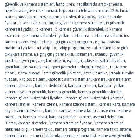
güvenlik ve kamera sistemleri
,
harici siren
,
hepsiburada araç kamerası
,
hepsiburada güvenlik kamerası
,
hepsiburada telefon numarası 0216
,
hirsiz
alarmi
,
hırsız alarm
,
hırsız alarm sistemleri
,
ihlas pdks
,
ikinci el turnike
fiyatları
,
insan takip cihazları
,
ip güvenlik kamera sistemleri
,
ip güvenlik
kamerası fiyatları
,
ip kamera
,
ip kamera güvenlik sistemleri
,
ip kamera
sistemleri
,
ip kamera sistemleri fiyatları
,
iris tanıma
,
iris tanıma sistemi
,
iris
tanıma sistemi fiyatı
,
iş takip
,
işçi giriş çıkış programı
,
işçi kart basma
makinası fiyatları
,
işçi takip
,
işçi takip programı
,
işçi takip sistemi
,
işe giriş
çıkış kart sistemi
,
işe giriş çıkış parmak izi
,
ist kamera
,
istanbul güvenlik
şirketleri
,
işyeri giriş çıkış kart sistemi
,
işyeri giriş çıkış kart sistemi fiyatları
,
işyeri kart basma makinası
,
işyeri parmak izi okuyucu fiyatları
,
izi
,
izleme
cihazı
,
izleme sistemi
,
izmir güvenlik şirketleri
,
jetonlu turnike
,
jetonlu turnike
fiyatları
,
kablosuz alarm
,
kablosuz alarm sistemleri
,
kamera
,
kamera alarm
,
kamera cihazları
,
kamera dedektörü
,
kamera firmaları
,
kamera fiyatları
,
kamera fiyatları güvenlik
,
kamera güvenlik
,
kamera güvenlik sistemleri
,
kamera güvenlik sistemleri fiyatları
,
kamera güvenlik sistemleri şirketleri
,
kamera isimleri
,
kamera izleme
,
kamera izleme sistemi
,
kamera kartı
,
kamera
kayıt sistemleri fiyatları
,
kamera kontrol
,
kamera kontrol sistemleri
,
kamera
markaları
,
kamera servisi
,
kamera şirketleri
,
kamera sistemi telefondan
izleme
,
kamera sistemleri
,
kamera sistemleri fiyatları
,
kamera sistemleri
hakkında bilgi
,
kamera takip
,
kamera takip programı
,
kamera takip sistemi
,
kamera tamiri
,
kamera telefondan izleme
,
kamera test
,
kamera ve güvenlik