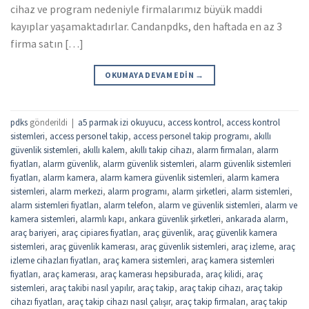
cihaz ve program nedeniyle firmalarımız büyük maddi
kayıplar yaşamaktadırlar. Candanpdks, den haftada en az 3
firma satın […]
OKUMAYA DEVAM EDIN
→
pdks
gönderildi
|
a5 parmak izi okuyucu
,
access kontrol
,
access kontrol
sistemleri
,
access personel takip
,
access personel takip programı
,
akıllı
güvenlik sistemleri
,
akıllı kalem
,
akıllı takip cihazı
,
alarm firmaları
,
alarm
fiyatları
,
alarm güvenlik
,
alarm güvenlik sistemleri
,
alarm güvenlik sistemleri
fiyatları
,
alarm kamera
,
alarm kamera güvenlik sistemleri
,
alarm kamera
sistemleri
,
alarm merkezi
,
alarm programı
,
alarm şirketleri
,
alarm sistemleri
,
alarm sistemleri fiyatları
,
alarm telefon
,
alarm ve güvenlik sistemleri
,
alarm ve
kamera sistemleri
,
alarmlı kapı
,
ankara güvenlik şirketleri
,
ankarada alarm
,
araç bariyeri
,
araç cipiares fiyatları
,
araç güvenlik
,
araç güvenlik kamera
sistemleri
,
araç güvenlik kamerası
,
araç güvenlik sistemleri
,
araç izleme
,
araç
izleme cihazları fiyatları
,
araç kamera sistemleri
,
araç kamera sistemleri
fiyatları
,
araç kamerası
,
araç kamerası hepsiburada
,
araç kilidi
,
araç
sistemleri
,
araç takibi nasıl yapılır
,
araç takip
,
araç takip cihazı
,
araç takip
cihazı fiyatları
,
araç takip cihazı nasıl çalışır
,
araç takip firmaları
,
araç takip