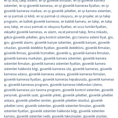
en iyi araç takip sistemi
,
en iyi güvenlik firmaları
,
en iyi güvenlik kamera
sistemleri
,
en iyi güvenlik kamerası
,
en iyi güvenlik kamerası fiyatları
,
en iyi
güvenlik kamerası markası
,
en iyi güvenlik şirketleri
,
en iyi kamera sistemleri
,
en iyi parmak izi kilidi
,
en iyi parmak izi okuyucu
,
en iyi projeler
,
en iyi takip
programı
,
en kaliteli güvenlik kamerası
,
en kaliteli kamera
,
en takip
,
en takip
araç takip
,
en ucuz parmak izi okuyucu fiyatları
,
en ucuz turnike fiyatları
,
eskişehir güvenlik kamerası
,
ev alarm
,
excel personel takip
,
firma mikado
,
gebze güvenlik şirketleri
,
giriş kontrol sistemleri
,
göz tanıma sistemi fiyat
,
grü
,
güv
,
güvenlik alarmı
,
güvenlik bariyer sistemleri
,
güvenlik bariyeri
,
güvenlik
cihazları
,
güvenlik dedektör fiyatları
,
güvenlik dedektörü
,
güvenlik firmaları
,
güvenlik firması
,
güvenlik hizmetleri
,
güvenlik iş
,
güvenlik kamera firmaları
,
güvenlik kamera markaları
,
güvenlik kamera sistemleri
,
güvenlik kamera
sistemleri firmaları
,
güvenlik kamera sistemleri fiyatları
,
güvenlik kamera
sistemleri hakkında bilgi
,
guvenlik kamerasi izle
,
güvenlik kamerası
,
güvenlik
kamerası adana
,
güvenlik kamerası ankara
,
güvenlik kamerası firmaları
,
güvenlik kamerası fiyatları
,
güvenlik kamerası hepsiburada
,
güvenlik kamerası
ip
,
güvenlik kamerası programı
,
güvenlik kamerası telefondan izleme
,
güvenlik kamerası yüz tanıma programı
,
güvenlik kontrol sistemleri
,
güvenlik
personeli
,
güvenlik saati
,
güvenlik şirketi
,
güvenlik şirketleri
,
güvenlik şirketleri
ankara
,
güvenlik şirketleri isimleri
,
güvenlik şirketleri istanbul
,
güvenlik
şirketleri izmir
,
güvenlik sistemleri
,
güvenlik sistemleri firmaları
,
güvenlik
sistemleri fiyatları
,
güvenlik sistemleri hakkında bilgi
,
güvenlik sistemleri
kamera
,
güvenlik sistemleri nedir
,
güvenlik teknolojileri
,
güvenlik ürünleri
,