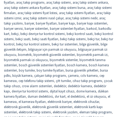
fiyatları
,
araç takip programı
,
araç takip sistemi
,
araç takip sistemi ankara
,
araç takip sistemi ankara fiyatları
,
araç takip sistemi bursa
,
araç takip sistemi
firmaları
,
araç takip sistemi fiyat listesi
,
araç takip sistemi fiyatları
,
araç takip
sistemi izmir
,
araç takip sistemi nasıl çalışır
,
araç takip sistemi nedir
,
araç
takip yazılımı
,
bariyer
,
bariyer fiyatları
,
bariyer kapı
,
bariyer kapı sistemleri
,
bariyer servisi
,
bariyer sistemleri
,
bariyer sistemleri fiyatları
,
barkod
,
barkodlu
kart
,
bekçi
,
bekçi devriye tur kontrol sistemi
,
bekçi kontrol saati
,
bekçi kontrol
sistemi
,
bekçi saati
,
bekçi saati fiyatları
,
bekçi takip sistemi
,
bekçi tur
,
bekçi tur
kontrol
,
bekçi tur kontrol sistemi
,
bekçi tur sistemleri
,
bilge güvenlik
,
bilge
güvenlik iletişim
,
bilgisayar için parmak izi okuyucu
,
bilgisayar parmak izi
okuyucu
,
biometrik
,
biyometrik güvenlik sistemleri
,
biyometrik parmak izi
,
biyometrik parmak izi okuyucu
,
biyometrik sistemler
,
biyometrik tanıma
sistemleri
,
bosch güvenlik sistemleri fiyatları
,
bosch kamera
,
bosch kamera
sistemleri
,
boy turnike
,
boy turnike fiyatları
,
bursa güvenlik şirketleri
,
bursa
pdks
,
büyük kamera
,
çalışan takip programı
,
çamera
,
cctv kamera
,
cep
kamerası
,
cep telefonu takip sistemi
,
çift turnike
,
cihaz takip programı
,
çocuk
takip cihazı
,
crow alarm sistemleri
,
dedektör
,
dedektör kamera
,
dedektör
kapı
,
devriye tur kontrol sistemi
,
dijital kayıt cihazı
,
dome kamera
,
dükkan
kamera fiyatları
,
duman dedektörü
,
dvr kart
,
el dedektörü
,
el izi okuyucu
,
el
kamerası
,
el kamerası fiyatları
,
elektronik bariyer
,
elektronik cihazlar
,
elektronik güvenlik
,
elektronik güvenlik sistemleri
,
elektronik kartlı kapı
sistemleri
,
elektronik takip sistemi
,
elektronik yazılım
,
eleman takip programı
,