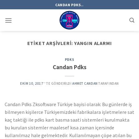
Skip
CANDAN PDKS..
to
content
ETIKET ARŞIVLERI:
YANGIN ALARMI
PDKS
Candan Pdks
EKIM 10, 2017
’' TE GÖNDERILDI
AHMET CANDAN
TARAFINDAN
Candan Pdks Zksoftware Türkiye bayisi olarak: Bu günlerde iş
bilmeyen kişilerce Türkiyemizdeki fabrikalara işletmelere sat
kaç taktiği ile pdks kart basma saati sistemleri kurulmakta
bu kurulan sistemler maalesef kısa zaman içersinde
kullanılmaz hale gelmektedir. Kullanılmayan çöpe atılan bu