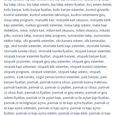
kişi takip cihazı
,
kişi takip sistemi
,
kişi takip sistemi fiyatları
,
koç sistem destek
,
kollu bariyer
,
kollu bariyer fiyatları
,
kollu bariyer sistemleri
,
kontrol güvenlik
,
kontrol sistemleri
,
kontrol sistemleri teknolojisi
,
kontrol sistemlerine giriş
,
maaş takip programı
,
manyetik kart
,
manyetik kart okuyucu
,
manyetik kartlı
kapı sistemleri
,
merkezi güvenlik sistemleri
,
mesai takip sistemi
,
metal kapı
dedektörü
,
meye
,
mifare kart
,
mifare kart okuyucu
,
mifare okuyucu
,
mikado
pdks
,
numara takip
,
numara takip programı
,
numaradan takip
,
numaradan
telefon takip
,
ofis güvenlik sistemleri
,
ofis kamera sistemi
,
ofis kameraları
,
ogs
,
okul turnike sistemleri
,
otomatik kartlı kapı sistemleri
,
otomatik turnike
,
otomatik turnike cihazı
,
otomatik turnike fiyatları
,
otopark bariyer sistemleri
,
otopark bariyer sistemleri fiyatları
,
otopark bariyeri
,
otopark bariyeri fiyat
,
otopark çözümleri
,
otopark giriş çıkış sistemleri
,
otopark giriş sistemleri
,
otopark kapı sistemleri
,
otopark kilit sistemleri
,
otopark kontrol sistemleri
,
otopark programı
,
otopark sistemleri
,
otopark takip sistemi
,
otopark
yazılımı
,
özak turnike
,
özgür zaman kontrol sistemleri
,
park bariyeri
,
park
bariyeri fiyatları
,
parmak
,
parmak basma cihazı
,
parmak basma makinası
,
parmak basmak
,
parmak izi
,
parmak izi çeşitleri
,
parmak izi cihazı
,
parmak
izi cihazı fiyat
,
parmak izi fiyatları
,
parmak izi giriş sistemi
,
parmak izi giriş
sistemi fiyatları
,
parmak izi ile açılan kapı
,
parmak izi ile açılan kapı fiyatları
,
parmak izi ile bilgisayar açma
,
parmak izi ile kapı açma fiyatları
,
parmak izi
ile kapı açma sistemleri
,
parmak izi kapı açma
,
parmak izi kapı açma
fiyatları
,
parmak izi kapı açma sistemi
,
parmak izi kapı kilidi
,
parmak izi kapı