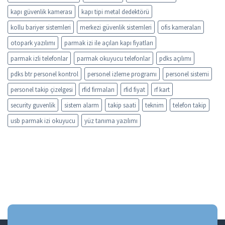
kapı güvenlik kamerası
kapı tipi metal dedektörü
kollu bariyer sistemleri
merkezi güvenlik sistemleri
ofis kameraları
otopark yazılımı
parmak izi ile açılan kapı fiyatları
parmak izli telefonlar
parmak okuyucu telefonlar
pdks açılımı
pdks btr personel kontrol
personel izleme programı
personel sistemi
personel takip çizelgesi
rfid firmaları
rfid fiyat
rf kart
security guvenlik
sistem alarm
takip saati
teknim
telefon takip
usb parmak izi okuyucu
yüz tanıma yazılımı