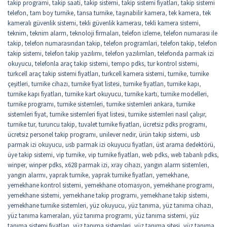
takip programi
,
takip saati
,
takip sistemi
,
takip sistemi fiyatları
,
takip sistemi
telefon
,
tam boy turnike
,
tansa turnike
,
taşınabilir kamera
,
tek kamera
,
tek
kameralı güvenlik sistemi
,
tekli güvenlik kamerası
,
tekli kamera sistemi
,
teknim
,
teknim alarm
,
teknoloji firmaları
,
telefon izleme
,
telefon numarası ile
takip
,
telefon numarasından takip
,
telefon programlari
,
telefon takip
,
telefon
takip sistemi
,
telefon takip yazılımı
,
telefon yazılımları
,
telefonda parmak izi
okuyucu
,
telefonla araç takip sistemi
,
tempo pdks
,
tur kontrol sistemi
,
turkcell araç takip sistemi fiyatları
,
turkcell kamera sistemi
,
turnike
,
turnike
çeşitleri
,
turnike cihazı
,
turnike fiyat listesi
,
turnike fiyatları
,
turnike kapı
,
turnike kapı fiyatları
,
turnike kart okuyucu
,
turnike kartı
,
turnike modelleri
,
turnike programı
,
turnike sistemleri
,
turnike sistemleri ankara
,
turnike
sistemleri fiyat
,
turnike sistemleri fiyat listesi
,
turnike sistemleri nasıl çalışır
,
turnike tur
,
turuncu takip
,
tuvalet turnike fiyatları
,
ücretsiz pdks programı
,
ücretsiz personel takip programı
,
unilever nedir
,
ürün takip sistemi
,
usb
parmak izi okuyucu
,
usb parmak izi okuyucu fiyatları
,
üst arama dedektörü
,
üye takip sistemi
,
vip turnike
,
vip turnike fiyatları
,
web pdks
,
web tabanlı pdks
,
winper
,
winper pdks
,
x628 parmak izi
,
xray cihazı
,
yangın alarm sistemleri
,
yangın alarmı
,
yaprak turnike
,
yaprak turnike fiyatları
,
yemekhane
,
yemekhane kontrol sistemi
,
yemekhane otomasyon
,
yemekhane programı
,
yemekhane sistemi
,
yemekhane takip programı
,
yemekhane takip sistemi
,
yemekhane turnike sistemleri
,
yüz okuyucu
,
yüz tanıma
,
yüz tanıma cihazı
,
yüz tanıma kameraları
,
yüz tanıma programı
,
yüz tanıma sistemi
,
yüz
tanıma sistemi fiyatları
,
yüz tanıma sistemleri
,
yüz tanıma sitesi
,
yüz tanıma