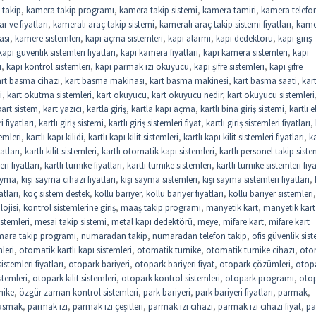
 takip
,
kamera takip programı
,
kamera takip sistemi
,
kamera tamiri
,
kamera telefo
r ve fiyatları
,
kameralı araç takip sistemi
,
kameralı araç takip sistemi fiyatları
,
kame
ası
,
kamere sistemleri
,
kapı açma sistemleri
,
kapı alarmı
,
kapı dedektörü
,
kapı giriş
kapı güvenlik sistemleri fiyatları
,
kapı kamera fiyatları
,
kapı kamera sistemleri
,
kapı
u
,
kapı kontrol sistemleri
,
kapı parmak izi okuyucu
,
kapı şifre sistemleri
,
kapı şifre
art basma cihazı
,
kart basma makinası
,
kart basma makinesi
,
kart basma saati
,
kar
i
,
kart okutma sistemleri
,
kart okuyucu
,
kart okuyucu nedir
,
kart okuyucu sistemleri
kart sistem
,
kart yazıcı
,
kartla giriş
,
kartla kapı açma
,
kartlı bina giriş sistemi
,
kartlı e
i fiyatları
,
kartlı giriş sistemi
,
kartlı giriş sistemleri fiyat
,
kartlı giriş sistemleri fiyatları
,
temleri
,
kartlı kapı kilidi
,
kartlı kapı kilit sistemleri
,
kartlı kapı kilit sistemleri fiyatları
,
ka
yatları
,
kartlı kilit sistemleri
,
kartlı otomatik kapı sistemleri
,
kartlı personel takip siste
eri fiyatları
,
kartlı turnike fiyatları
,
kartlı turnike sistemleri
,
kartlı turnike sistemleri fiya
sayma
,
kişi sayma cihazı fiyatları
,
kişi sayma sistemleri
,
kişi sayma sistemleri fiyatları
,
atları
,
koç sistem destek
,
kollu bariyer
,
kollu bariyer fiyatları
,
kollu bariyer sistemleri
,
lojisi
,
kontrol sistemlerine giriş
,
maaş takip programı
,
manyetik kart
,
manyetik kart
stemleri
,
mesai takip sistemi
,
metal kapı dedektörü
,
meye
,
mifare kart
,
mifare kart
ara takip programı
,
numaradan takip
,
numaradan telefon takip
,
ofis güvenlik sist
leri
,
otomatik kartlı kapı sistemleri
,
otomatik turnike
,
otomatik turnike cihazı
,
oto
stemleri fiyatları
,
otopark bariyeri
,
otopark bariyeri fiyat
,
otopark çözümleri
,
otop
stemleri
,
otopark kilit sistemleri
,
otopark kontrol sistemleri
,
otopark programı
,
oto
nike
,
özgür zaman kontrol sistemleri
,
park bariyeri
,
park bariyeri fiyatları
,
parmak
,
asmak
,
parmak izi
,
parmak izi çeşitleri
,
parmak izi cihazı
,
parmak izi cihazı fiyat
,
pa