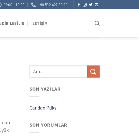
09:00 - 18:00
+90 532 427 38 98
NDIRILEBILIR
İLETIŞIM
SON YAZILAR
Candan Pdks
zaman
SON YORUMLAR
büyük