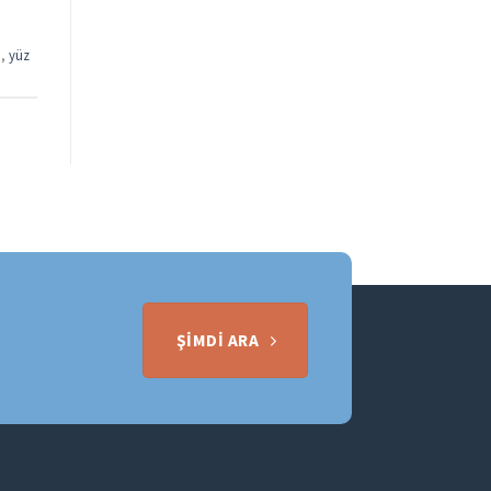
ı
,
yüz
ŞIMDI ARA