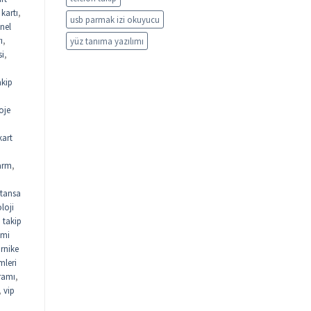
kartı
,
usb parmak izi okuyucu
nel
ı
,
yüz tanıma yazılımı
si
,
akip
oje
kart
arm
,
tansa
loji
n takip
emi
urnike
mleri
gramı
,
,
vip