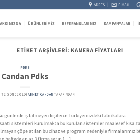
ADRES
E-MAIL
AKKIMIZDA
ÜRÜNLERIMIZ
REFERANSLARIMIZ
KAMPANYALAR
İ
ETIKET ARŞIVLERI:
KAMERA FIYATLARI
PDKS
Candan Pdks
’' TE GÖNDERILDI
AHMET CANDAN
TARAFINDAN
u günlerde iş bilmeyen kişilerce Türkiyemizdeki fabrikalara
a saati sistemleri kurulmakta bu kurulan sistemler maalesef kısa 
nılmayan çöpe atılan bu cihaz ve program nedeniyle firmalarımız 
n haftada en az 3 firma satın […]