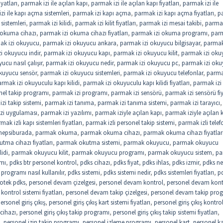
iyatları
,
parmak izi ile açılan kapı
,
parmak izi ile açılan kapı fiyatları
,
parmak izi ile
zi ile kapı açma sistemleri
,
parmak izi kapı açma
,
parmak izi kapı açma fiyatları
,
p
sistemleri
,
parmak izi kilidi
,
parmak izi kilit fiyatları
,
parmak izi mesai takibi
,
parmak
 okuma cihazı
,
parmak izi okuma cihazı fiyatları
,
parmak izi okuma programı
,
parm
ak izi okuyucu
,
parmak izi okuyucu ankara
,
parmak izi okuyucu bilgisayar
,
parmak
i okuyucu indir
,
parmak izi okuyucu kapı
,
parmak izi okuyucu kilit
,
parmak izi oku
ucu nasıl çalışır
,
parmak izi okuyucu nedir
,
parmak izi okuyucu pc
,
parmak izi ok
kuyucu sensör
,
parmak izi okuyucu sistemleri
,
parmak izi okuyucu telefonlar
,
parma
rmak izi okuyuculu kapı kilidi
,
parmak izi okuyuculu kapı kilidi fiyatları
,
parmak izi
nel takip programı
,
parmak izi programı
,
parmak izi sensörü
,
parmak izi sensörü fiy
zi takip sistemi
,
parmak izi tanıma
,
parmak izi tanıma sistemi
,
parmak izi tarayıcı
,
zi uygulaması
,
parmak izi yazılımı
,
parmak iziyle açılan kapı
,
parmak iziyle açılan 
mak izli kapı sistemleri fiyatları
,
parmak izli personel takip sistemi
,
parmak izli telef
hepsiburada
,
parmak okuma
,
parmak okuma cihazı
,
parmak okuma cihazı fiyatlar
tma cihazı fiyatları
,
parmak okutma sistemi
,
parmak okuyucu
,
parmak okuyucu
idi
,
parmak okuyucu kilit
,
parmak okuyucu programı
,
parmak okuyucu sistem
,
pa
ımı
,
pdks btr personel kontrol
,
pdks cihazı
,
pdks fiyat
,
pdks ihlas
,
pdks izmir
,
pdks ne
programı nasıl kullanılır
,
pdks sistemi
,
pdks sistemi nedir
,
pdks sistemleri fiyatları
,
p
otek pdks
,
personel devam çizelgesi
,
personel devam kontrol
,
personel devam kont
ontrol sistemi fiyatları
,
personel devam takip çizelgesi
,
personel devam takip pro
ersonel giriş çıkış
,
personel giriş çıkış kart sistemi fiyatları
,
personel giriş çıkış kontro
 cihazı
,
personel giriş çıkış takip programı
,
personel giriş çıkış takip sistemi fiyatları
,
,
personel izin takip programı
,
personel izleme programı
,
personel kart
,
personel ka