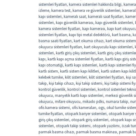
sistemleri fiyatları
,
kamera sistemleri hakkında bilgi
,
kamera
izleme
,
kamera test
,
kamera ve güvenlik sistemleri
,
kamerala
kapı sistemleri
,
kameralı saat
,
kameralı saat fiyatları
,
kamer
sistemleri
,
kapı güvenlik kamerası
,
kapı güvenlik sistemleri
,
kamera sistemleri fiyatları
,
kapı kamerası
,
kapı kart okuyuc
sistemleri fiyatları
,
kapı tipi metal dedektörü
,
kart basma
,
k
basma saati fiyatları
,
kart okuma cihazı
,
kart okuma sistem
okuyucu sistemleri fiyatları
,
kart okuyuculu kapı sistemleri
,
sistemleri
,
kartlı giriş çıkış sistemleri
,
kartlı giriş çıkış sistemler
kapı
,
kartlı kapı açma sistemleri fiyatları
,
kartlı kapı giriş sis
kapı otomatiği
,
kartlı kapı sistemleri
,
kartlı kapı sistemleri fi
kartlı sistem
,
kartlı sistem kapı kilitleri
,
kartlı sistem kapı kilitl
kelebek turnike
,
kilit sistemleri
,
kilit sistemleri fiyatları
,
kişi 
takip
,
kişi takip cihazı
,
kişi takip sistemi
,
kişi takip sistemi fiy
kontrol güvenlik
,
kontrol sistemleri
,
kontrol sistemleri tekno
okuyucu
,
manyetik kartlı kapı sistemleri
,
merkezi güvenlik si
okuyucu
,
mifare okuyucu
,
mikado pdks
,
numara takip
,
num
ofis kamera sistemi
,
ofis kameraları
,
ogs
,
okul turnike sistem
turnike fiyatları
,
otopark bariyer sistemleri
,
otopark bariyer si
giriş çıkış sistemleri
,
otopark giriş sistemleri
,
otopark kapı si
sistemleri
,
otopark takip sistemi
,
otopark yazılımı
,
özak tur
parmak basma cihazı
,
parmak basma makinası
,
parmak b