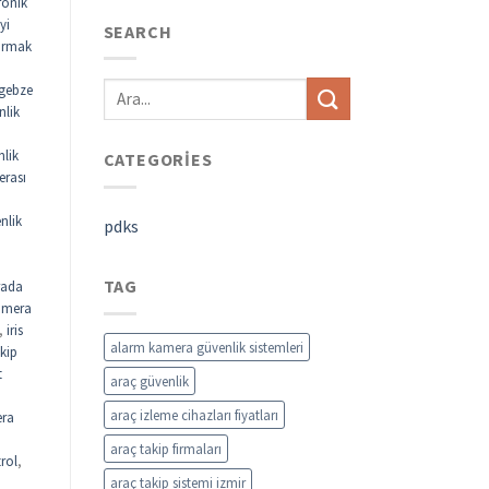
ronik
yi
SEARCH
parmak
gebze
nlik
nlik
CATEGORIES
erası
nlik
pdks
TAG
rada
kamera
,
iris
alarm kamera güvenlik sistemleri
akip
t
araç güvenlik
araç izleme cihazları fiyatları
ra
araç takip firmaları
rol
,
araç takip sistemi izmir