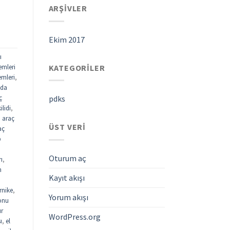
ARŞIVLER
Ekim 2017
ı
KATEGORILER
emleri
emleri
,
ada
ç
pdks
ilidi
,
,
araç
ÜST VERI
aç
p
Oturum aç
rı
,
n
Kayıt akışı
rnike
,
Yorum akışı
fonu
ur
WordPress.org
ı
,
el