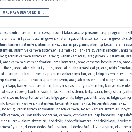
OKUMAYA DEVAM EDIN
→
ccess kontrol sistemleri
,
access personel takip
,
access personel takip programı
,
akıll
maları
,
alarm fiyatları
,
alarm güvenlik
,
alarm güvenlik sistemleri
,
alarm güvenlik sist
larm kamera sistemleri
,
alarm merkezi
,
alarm programı
,
alarm şirketleri
,
alarm sist
stemleri
,
alarm ve kamera sistemleri
,
alarmlı kapı
,
ankara güvenlik şirketleri
,
ankar
aç güvenlik kamera sistemleri
,
araç güvenlik kamerası
,
araç güvenlik sistemleri
,
ara
i
,
araç kamera sistemleri fiyatları
,
araç kamerası
,
araç kamerası hepsiburada
,
araç k
p cihazı
,
araç takip cihazı fiyatları
,
araç takip cihazı nasıl çalışır
,
araç takip firmaları
takip sistemi ankara
,
araç takip sistemi ankara fiyatları
,
araç takip sistemi bursa
,
ar
ip sistemi fiyatları
,
araç takip sistemi izmir
,
araç takip sistemi nasıl çalışır
,
araç taki
riyer kapı
,
bariyer kapı sistemleri
,
bariyer servisi
,
bariyer sistemleri
,
bariyer sistemleri
trol sistemi
,
bekçi kontrol saati
,
bekçi kontrol sistemi
,
bekçi saati
,
bekçi saati fiyatla
trol sistemi
,
bekçi tur sistemleri
,
bilge güvenlik
,
bilge güvenlik iletişim
,
bilgisayar içi
rik
,
biyometrik güvenlik sistemleri
,
biyometrik parmak izi
,
biyometrik parmak izi
,
bosch güvenlik sistemleri fiyatları
,
bosch kamera
,
bosch kamera sistemleri
,
boy tu
yük kamera
,
çalışan takip programı
,
çamera
,
cctv kamera
,
cep kamerası
,
cep tele
 cihazı
,
crow alarm sistemleri
,
dedektör
,
dedektör kamera
,
dedektör kapı
,
devriye t
mera fiyatları
,
duman dedektörü
,
dvr kart
,
el dedektörü
,
el izi okuyucu
,
el kameras