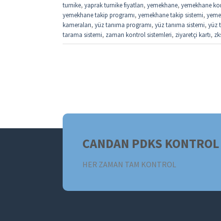
turnike
,
yaprak turnike fiyatları
,
yemekhane
,
yemekhane kon
yemekhane takip programı
,
yemekhane takip sistemi
,
yemek
kameraları
,
yüz tanıma programı
,
yüz tanıma sistemi
,
yüz t
tarama sistemi
,
zaman kontrol sistemleri
,
ziyaretçi kartı
,
zk
CANDAN PDKS KONTROL 
HER ZAMAN TAM KONTROL