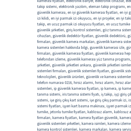
kamerası fiyatları
,
elektronik bariyer
,
elektronik cihazlar
,
ele
takip sistemi
,
elektronik yazılım
,
eleman takip programı
,
en
güvenlik kamerası
,
en iyi güvenlik kamerası fiyatları
,
en iyi 
izi kilidi
,
en iyi parmak izi okuyucu
,
en iyi projeler
,
en iyi ta
takip
,
en ucuz parmak izi okuyucu fiyatları
,
en ucuz turnike f
güvenlik şirketleri
,
giriş kontrol sistemleri
,
göz tanıma sistemi
cihazları
,
güvenlik dedektör fiyatları
,
güvenlik dedektörü
,
gü
firmaları
,
güvenlik kamera markaları
,
güvenlik kamera siste
kamera sistemleri hakkında bilgi
,
guvenlik kamerasi izle
,
gü
firmaları
,
güvenlik kamerası fiyatları
,
güvenlik kamerası hep
telefondan izleme
,
güvenlik kamerası yüz tanıma programı
şirketleri
,
güvenlik şirketleri ankara
,
güvenlik şirketleri isimler
sistemleri firmaları
,
güvenlik sistemleri fiyatları
,
güvenlik sist
teknolojileri
,
güvenlik ürünleri
,
güvenlik ve kamera sistemler
telefon numarası 0216
,
hirsiz alarmi
,
hırsız alarm
,
hırsız ala
sistemleri
,
ip güvenlik kamerası fiyatları
,
ip kamera
,
ip kamer
tanıma sistemi
,
iris tanıma sistemi fiyatı
,
iş takip
,
işçi giriş 
sistemi
,
işe giriş çıkış kart sistemi
,
işe giriş çıkış parmak izi
,
i
sistemi fiyatları
,
işyeri kart basma makinası
,
işyeri parmak iz
turnike
,
jetonlu turnike fiyatları
,
kablosuz alarm
,
kablosuz a
firmaları
,
kamera fiyatları
,
kamera fiyatları güvenlik
,
kamera
güvenlik sistemleri şirketleri
,
kamera isimleri
,
kamera izleme
kamera kontrol sistemleri
,
kamera markaları
,
kamera servis