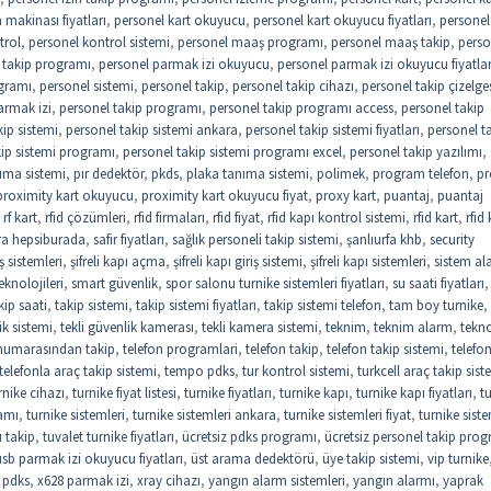
makinası fiyatları
,
personel kart okuyucu
,
personel kart okuyucu fiyatları
,
personel 
trol
,
personel kontrol sistemi
,
personel maaş programı
,
personel maaş takip
,
perso
 takip programı
,
personel parmak izi okuyucu
,
personel parmak izi okuyucu fiyatlar
gramı
,
personel sistemi
,
personel takip
,
personel takip cihazı
,
personel takip çizelge
armak izi
,
personel takip programı
,
personel takip programı access
,
personel takip
kip sistemi
,
personel takip sistemi ankara
,
personel takip sistemi fiyatları
,
personel t
kip sistemi programı
,
personel takip sistemi programı excel
,
personel takip yazılımı
,
ıma sistemi
,
pır dedektör
,
pkds
,
plaka tanıma sistemi
,
polimek
,
program telefon
,
pr
proximity kart okuyucu
,
proximity kart okuyucu fiyat
,
proxy kart
,
puantaj
,
puantaj
,
rf kart
,
rfid çözümleri
,
rfid firmaları
,
rfid fiyat
,
rfid kapı kontrol sistemi
,
rfid kart
,
rfid 
ra hepsiburada
,
safir fiyatları
,
sağlık personeli takip sistemi
,
şanlıurfa khb
,
security
riş sistemleri
,
şifreli kapı açma
,
şifreli kapı giriş sistemi
,
şifreli kapı sistemleri
,
sistem al
eknolojileri
,
smart güvenlik
,
spor salonu turnike sistemleri fiyatları
,
su saati fiyatları
,
kip saati
,
takip sistemi
,
takip sistemi fiyatları
,
takip sistemi telefon
,
tam boy turnike
,
ik sistemi
,
tekli güvenlik kamerası
,
tekli kamera sistemi
,
teknim
,
teknim alarm
,
tekno
 numarasından takip
,
telefon programlari
,
telefon takip
,
telefon takip sistemi
,
telefo
telefonla araç takip sistemi
,
tempo pdks
,
tur kontrol sistemi
,
turkcell araç takip sist
rnike cihazı
,
turnike fiyat listesi
,
turnike fiyatları
,
turnike kapı
,
turnike kapı fiyatları
,
t
amı
,
turnike sistemleri
,
turnike sistemleri ankara
,
turnike sistemleri fiyat
,
turnike siste
 takip
,
tuvalet turnike fiyatları
,
ücretsiz pdks programı
,
ücretsiz personel takip pro
usb parmak izi okuyucu fiyatları
,
üst arama dedektörü
,
üye takip sistemi
,
vip turnike
 pdks
,
x628 parmak izi
,
xray cihazı
,
yangın alarm sistemleri
,
yangın alarmı
,
yaprak