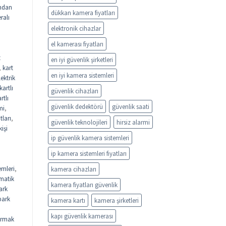
ndan
dükkan kamera fiyatları
ralı
elektronik cihazlar
el kamerası fiyatları
t
en iyi güvenlik şirketleri
,
kart
en iyi kamera sistemleri
lektrik
kartlı
güvenlik cihazları
rtlı
güvenlik dedektörü
güvenlik saati
mi
,
tları
,
güvenlik teknolojileri
hirsiz alarmi
kişi
ip güvenlik kamera sistemleri
ip kamera sistemleri fiyatları
emleri
,
kamera cihazları
matik
kamera fiyatları güvenlik
ark
park
kamera kartı
kamera şirketleri
kapı güvenlik kamerası
rmak