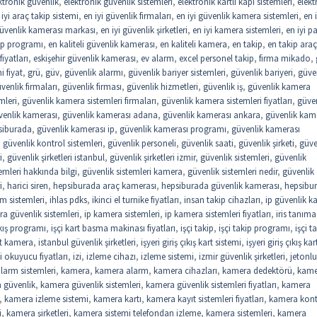
ktronik güvenlik
,
elektronik güvenlik sistemleri
,
elektronik kartlı kapı sistemleri
,
elekt
 iyi araç takip sistemi
,
en iyi güvenlik firmaları
,
en iyi güvenlik kamera sistemleri
,
en i
güvenlik kamerası markası
,
en iyi güvenlik şirketleri
,
en iyi kamera sistemleri
,
en iyi 
kip programı
,
en kaliteli güvenlik kamerası
,
en kaliteli kamera
,
en takip
,
en takip araç
iyatları
,
eskişehir güvenlik kamerası
,
ev alarm
,
excel personel takip
,
firma mikado
,
 fiyat
,
grü
,
güv
,
güvenlik alarmı
,
güvenlik bariyer sistemleri
,
güvenlik bariyeri
,
güve
venlik firmaları
,
güvenlik firması
,
güvenlik hizmetleri
,
güvenlik iş
,
güvenlik kamera
mleri
,
güvenlik kamera sistemleri firmaları
,
güvenlik kamera sistemleri fiyatları
,
güve
venlik kamerası
,
güvenlik kamerası adana
,
güvenlik kamerası ankara
,
güvenlik kam
siburada
,
güvenlik kamerası ip
,
güvenlik kamerası programı
,
güvenlik kamerası
,
güvenlik kontrol sistemleri
,
güvenlik personeli
,
güvenlik saati
,
güvenlik şirketi
,
güve
i
,
güvenlik şirketleri istanbul
,
güvenlik şirketleri izmir
,
güvenlik sistemleri
,
güvenlik
emleri hakkında bilgi
,
güvenlik sistemleri kamera
,
güvenlik sistemleri nedir
,
güvenlik
i
,
harici siren
,
hepsiburada araç kamerası
,
hepsiburada güvenlik kamerası
,
hepsibu
rm sistemleri
,
ihlas pdks
,
ikinci el turnike fiyatları
,
insan takip cihazları
,
ip güvenlik 
a güvenlik sistemleri
,
ip kamera sistemleri
,
ip kamera sistemleri fiyatları
,
iris tanıma
çıkış programı
,
işçi kart basma makinası fiyatları
,
işçi takip
,
işçi takip programı
,
işçi t
st kamera
,
istanbul güvenlik şirketleri
,
işyeri giriş çıkış kart sistemi
,
işyeri giriş çıkış kar
i okuyucu fiyatları
,
izi
,
izleme cihazı
,
izleme sistemi
,
izmir güvenlik şirketleri
,
jetonlu
larm sistemleri
,
kamera
,
kamera alarm
,
kamera cihazları
,
kamera dedektörü
,
kame
 güvenlik
,
kamera güvenlik sistemleri
,
kamera güvenlik sistemleri fiyatları
,
kamera
,
kamera izleme sistemi
,
kamera kartı
,
kamera kayıt sistemleri fiyatları
,
kamera kont
i
,
kamera şirketleri
,
kamera sistemi telefondan izleme
,
kamera sistemleri
,
kamera