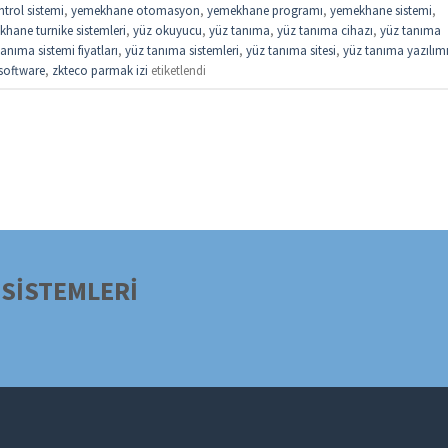
trol sistemi
,
yemekhane otomasyon
,
yemekhane programı
,
yemekhane sistemi
,
hane turnike sistemleri
,
yüz okuyucu
,
yüz tanıma
,
yüz tanıma cihazı
,
yüz tanıma
anıma sistemi fiyatları
,
yüz tanıma sistemleri
,
yüz tanıma sitesi
,
yüz tanıma yazılım
software
,
zkteco parmak izi
etiketlendi
SİSTEMLERİ