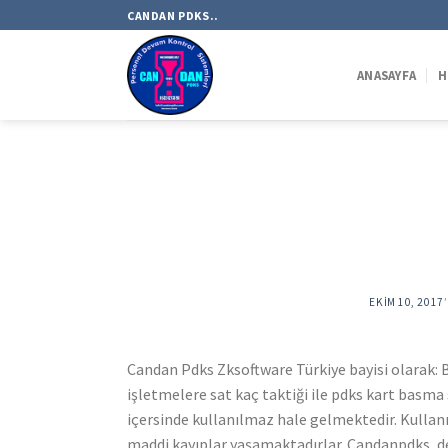
Skip
CANDAN PDKS..
to
content
ANASAYFA
H
EKIM 10, 2017
Candan Pdks Zksoftware Türkiye bayisi olarak: B
işletmelere sat kaç taktiği ile pdks kart basm
içersinde kullanılmaz hale gelmektedir. Kulla
maddi kayıplar yaşamaktadırlar. Candanpdks, de