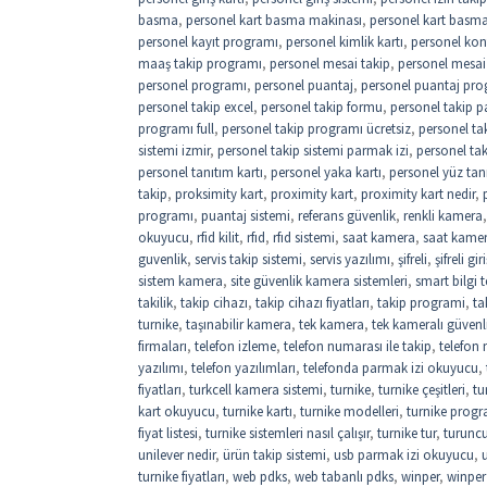
basma
,
personel kart basma makinası
,
personel kart basma 
personel kayıt programı
,
personel kimlik kartı
,
personel kon
maaş takip programı
,
personel mesai takip
,
personel mesai
personel programı
,
personel puantaj
,
personel puantaj pro
personel takip excel
,
personel takip formu
,
personel takip p
programı full
,
personel takip programı ücretsiz
,
personel ta
sistemi izmir
,
personel takip sistemi parmak izi
,
personel ta
personel tanıtım kartı
,
personel yaka kartı
,
personel yüz tan
takip
,
proksimity kart
,
proximity kart
,
proximity kart nedir
,
programı
,
puantaj sistemi
,
referans güvenlik
,
renkli kamera
okuyucu
,
rfid kilit
,
rfıd
,
rfıd sistemi
,
saat kamera
,
saat kame
guvenlik
,
servis takip sistemi
,
servis yazılımı
,
şifreli
,
şifreli gi
sistem kamera
,
site güvenlik kamera sistemleri
,
smart bilgi t
takilik
,
takip cihazı
,
takip cihazı fiyatları
,
takip programi
,
ta
turnike
,
taşınabilir kamera
,
tek kamera
,
tek kameralı güvenl
firmaları
,
telefon izleme
,
telefon numarası ile takip
,
telefon
yazılımı
,
telefon yazılımları
,
telefonda parmak izi okuyucu
,
fiyatları
,
turkcell kamera sistemi
,
turnike
,
turnike çeşitleri
,
tu
kart okuyucu
,
turnike kartı
,
turnike modelleri
,
turnike progr
fiyat listesi
,
turnike sistemleri nasıl çalışır
,
turnike tur
,
turuncu
unilever nedir
,
ürün takip sistemi
,
usb parmak izi okuyucu
,
turnike fiyatları
,
web pdks
,
web tabanlı pdks
,
winper
,
winper