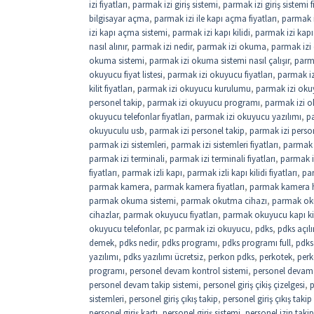
izi fiyatları
,
parmak izi giriş sistemi
,
parmak izi giriş sistemi f
bilgisayar açma
,
parmak izi ile kapı açma fiyatları
,
parmak i
izi kapı açma sistemi
,
parmak izi kapı kilidi
,
parmak izi kapı 
nasıl alınır
,
parmak izi nedir
,
parmak izi okuma
,
parmak izi
okuma sistemi
,
parmak izi okuma sistemi nasıl çalışır
,
parm
okuyucu fiyat listesi
,
parmak izi okuyucu fiyatları
,
parmak iz
kilit fiyatları
,
parmak izi okuyucu kurulumu
,
parmak izi okuy
personel takip
,
parmak izi okuyucu programı
,
parmak izi o
okuyucu telefonlar fiyatları
,
parmak izi okuyucu yazılımı
,
pa
okuyuculu usb
,
parmak izi personel takip
,
parmak izi perso
parmak izi sistemleri
,
parmak izi sistemleri fiyatları
,
parmak i
parmak izi terminali
,
parmak izi terminali fiyatları
,
parmak i
fiyatları
,
parmak izli kapı
,
parmak izli kapı kilidi fiyatları
,
par
parmak kamera
,
parmak kamera fiyatları
,
parmak kamera 
parmak okuma sistemi
,
parmak okutma cihazı
,
parmak oku
cihazlar
,
parmak okuyucu fiyatları
,
parmak okuyucu kapı kil
okuyucu telefonlar
,
pc parmak izi okuyucu
,
pdks
,
pdks açıl
demek
,
pdks nedir
,
pdks programı
,
pdks programı full
,
pdks 
yazılımı
,
pdks yazılımı ücretsiz
,
perkon pdks
,
perkotek
,
perk
programı
,
personel devam kontrol sistemi
,
personel devam k
personel devam takip sistemi
,
personel giriş çikiş çizelgesi
,
p
sistemleri
,
personel giriş çıkış takip
,
personel giriş çıkış takip
personel giriş kartı
,
personel giriş sistemi
,
personel izin takip