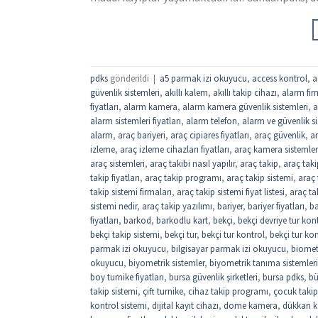
pdks
gönderildi
|
a5 parmak izi okuyucu
,
access kontrol
,
a
güvenlik sistemleri
,
akıllı kalem
,
akıllı takip cihazı
,
alarm fir
fiyatları
,
alarm kamera
,
alarm kamera güvenlik sistemleri
,
a
alarm sistemleri fiyatları
,
alarm telefon
,
alarm ve güvenlik si
alarm
,
araç bariyeri
,
araç cipiares fiyatları
,
araç güvenlik
,
ar
izleme
,
araç izleme cihazları fiyatları
,
araç kamera sistemler
araç sistemleri
,
araç takibi nasıl yapılır
,
araç takip
,
araç taki
takip fiyatları
,
araç takip programı
,
araç takip sistemi
,
araç 
takip sistemi firmaları
,
araç takip sistemi fiyat listesi
,
araç tak
sistemi nedir
,
araç takip yazılımı
,
bariyer
,
bariyer fiyatları
,
ba
fiyatları
,
barkod
,
barkodlu kart
,
bekçi
,
bekçi devriye tur kon
bekçi takip sistemi
,
bekçi tur
,
bekçi tur kontrol
,
bekçi tur kon
parmak izi okuyucu
,
bilgisayar parmak izi okuyucu
,
biomet
okuyucu
,
biyometrik sistemler
,
biyometrik tanıma sistemleri
boy turnike fiyatları
,
bursa güvenlik şirketleri
,
bursa pdks
,
bü
takip sistemi
,
çift turnike
,
cihaz takip programı
,
çocuk takip
kontrol sistemi
,
dijital kayıt cihazı
,
dome kamera
,
dükkan ka