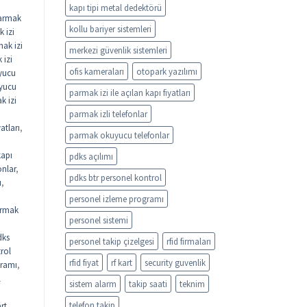
kapı tipi metal dedektörü
armak
kollu bariyer sistemleri
 izi
ak izi
merkezi güvenlik sistemleri
 izi
ofis kameraları
otopark yazılımı
yucu
uyucu
parmak izi ile açılan kapı fiyatları
k izi
parmak izli telefonlar
atları
,
parmak okuyucu telefonlar
kapı
pdks açılımı
onlar
,
pdks btr personel kontrol
ı
,
personel izleme programı
rmak
personel sistemi
dks
personel takip çizelgesi
rfid firmaları
rol
rfid fiyat
rf kart
security guvenlik
gramı
,
l
sistem alarm
takip saati
teknim
telefon takip
rt