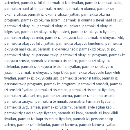
sistemleri
,
parmak izi kilidi
,
parmak izi kilit fiyatları
,
parmak izi mesai takibi
,
parmak izi nasıl alınır
,
parmak izi nedir
,
parmak izi okuma
,
parmak izi
okuma cihazı
,
parmak izi okuma cihazı fiyatları
,
parmak izi okuma
programı
,
parmak izi okuma sistemi
,
parmak izi okuma sistemi nasıl çalışır
,
parmak izi okuyucu
,
parmak izi okuyucu ankara
,
parmak izi okuyucu
bilgisayar
,
parmak izi okuyucu fiyat listesi
,
parmak izi okuyucu fiyatları
,
parmak izi okuyucu indir
,
parmak izi okuyucu kapı
,
parmak izi okuyucu kilit
,
parmak izi okuyucu kilit fiyatları
,
parmak izi okuyucu kurulumu
,
parmak izi
okuyucu nasıl çalışır
,
parmak izi okuyucu nedir
,
parmak izi okuyucu pc
,
parmak izi okuyucu personel takip
,
parmak izi okuyucu programı
,
parmak izi
okuyucu sensör
,
parmak izi okuyucu sistemleri
,
parmak izi okuyucu
telefonlar
,
parmak izi okuyucu telefonlar fiyatları
,
parmak izi okuyucu
yazılımı
,
parmak izi okuyuculu kapı kilidi
,
parmak izi okuyuculu kapı kilidi
fiyatları
,
parmak izi okuyuculu usb
,
parmak izi personel takip
,
parmak izi
personel takip programı
,
parmak izi programı
,
parmak izi sensörü
,
parmak
izi sensörü fiyatları
,
parmak izi sistemleri
,
parmak izi sistemleri fiyatları
,
parmak izi takip sistemi
,
parmak izi tanıma
,
parmak izi tanıma sistemi
,
parmak izi tarayıcı
,
parmak izi terminali
,
parmak izi terminali fiyatları
,
parmak izi uygulaması
,
parmak izi yazılımı
,
parmak iziyle açılan kapı
,
parmak iziyle açılan kapı fiyatları
,
parmak izli kapı
,
parmak izli kapı kilidi
fiyatları
,
parmak izli kapı sistemleri fiyatları
,
parmak izli personel takip
sistemi
,
parmak izli telefonlar
,
parmak kamera
,
parmak kamera fiyatları
,