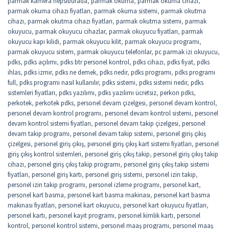
parmak kamera hepsiburada
,
parmak okuma
,
parmak okuma cihazı
,
parmak okuma cihazı fiyatları
,
parmak okuma sistemi
,
parmak okutma
cihazı
,
parmak okutma cihazı fiyatları
,
parmak okutma sistemi
,
parmak
okuyucu
,
parmak okuyucu cihazlar
,
parmak okuyucu fiyatları
,
parmak
okuyucu kapı kilidi
,
parmak okuyucu kilit
,
parmak okuyucu programı
,
parmak okuyucu sistem
,
parmak okuyucu telefonlar
,
pc parmak izi okuyucu
,
pdks
,
pdks açılımı
,
pdks btr personel kontrol
,
pdks cihazı
,
pdks fiyat
,
pdks
ihlas
,
pdks izmir
,
pdks ne demek
,
pdks nedir
,
pdks programı
,
pdks programı
full
,
pdks programı nasıl kullanılır
,
pdks sistemi
,
pdks sistemi nedir
,
pdks
sistemleri fiyatları
,
pdks yazılımı
,
pdks yazılımı ücretsiz
,
perkon pdks
,
perkotek
,
perkotek pdks
,
personel devam çizelgesi
,
personel devam kontrol
,
personel devam kontrol programı
,
personel devam kontrol sistemi
,
personel
devam kontrol sistemi fiyatları
,
personel devam takip çizelgesi
,
personel
devam takip programı
,
personel devam takip sistemi
,
personel giriş çikiş
çizelgesi
,
personel giriş çıkış
,
personel giriş çıkış kart sistemi fiyatları
,
personel
giriş çıkış kontrol sistemleri
,
personel giriş çıkış takip
,
personel giriş çıkış takip
cihazı
,
personel giriş çıkış takip programı
,
personel giriş çıkış takip sistemi
fiyatları
,
personel giriş kartı
,
personel giriş sistemi
,
personel izin takip
,
personel izin takip programı
,
personel izleme programı
,
personel kart
,
personel kart basma
,
personel kart basma makinası
,
personel kart basma
makinası fiyatları
,
personel kart okuyucu
,
personel kart okuyucu fiyatları
,
personel kartı
,
personel kayıt programı
,
personel kimlik kartı
,
personel
kontrol
,
personel kontrol sistemi
,
personel maaş programı
,
personel maaş