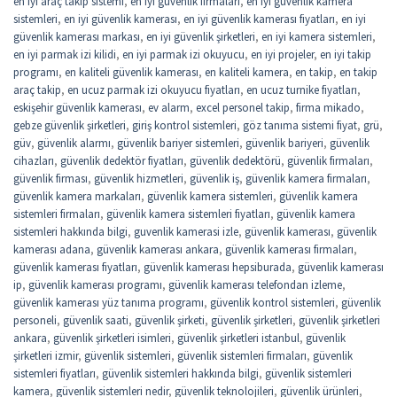
en iyi araç takip sistemi
,
en iyi güvenlik firmaları
,
en iyi güvenlik kamera
sistemleri
,
en iyi güvenlik kamerası
,
en iyi güvenlik kamerası fiyatları
,
en iyi
güvenlik kamerası markası
,
en iyi güvenlik şirketleri
,
en iyi kamera sistemleri
,
en iyi parmak izi kilidi
,
en iyi parmak izi okuyucu
,
en iyi projeler
,
en iyi takip
programı
,
en kaliteli güvenlik kamerası
,
en kaliteli kamera
,
en takip
,
en takip
araç takip
,
en ucuz parmak izi okuyucu fiyatları
,
en ucuz turnike fiyatları
,
eskişehir güvenlik kamerası
,
ev alarm
,
excel personel takip
,
firma mikado
,
gebze güvenlik şirketleri
,
giriş kontrol sistemleri
,
göz tanıma sistemi fiyat
,
grü
,
güv
,
güvenlik alarmı
,
güvenlik bariyer sistemleri
,
güvenlik bariyeri
,
güvenlik
cihazları
,
güvenlik dedektör fiyatları
,
güvenlik dedektörü
,
güvenlik firmaları
,
güvenlik firması
,
güvenlik hizmetleri
,
güvenlik iş
,
güvenlik kamera firmaları
,
güvenlik kamera markaları
,
güvenlik kamera sistemleri
,
güvenlik kamera
sistemleri firmaları
,
güvenlik kamera sistemleri fiyatları
,
güvenlik kamera
sistemleri hakkında bilgi
,
guvenlik kamerasi izle
,
güvenlik kamerası
,
güvenlik
kamerası adana
,
güvenlik kamerası ankara
,
güvenlik kamerası firmaları
,
güvenlik kamerası fiyatları
,
güvenlik kamerası hepsiburada
,
güvenlik kamerası
ip
,
güvenlik kamerası programı
,
güvenlik kamerası telefondan izleme
,
güvenlik kamerası yüz tanıma programı
,
güvenlik kontrol sistemleri
,
güvenlik
personeli
,
güvenlik saati
,
güvenlik şirketi
,
güvenlik şirketleri
,
güvenlik şirketleri
ankara
,
güvenlik şirketleri isimleri
,
güvenlik şirketleri istanbul
,
güvenlik
şirketleri izmir
,
güvenlik sistemleri
,
güvenlik sistemleri firmaları
,
güvenlik
sistemleri fiyatları
,
güvenlik sistemleri hakkında bilgi
,
güvenlik sistemleri
kamera
,
güvenlik sistemleri nedir
,
güvenlik teknolojileri
,
güvenlik ürünleri
,