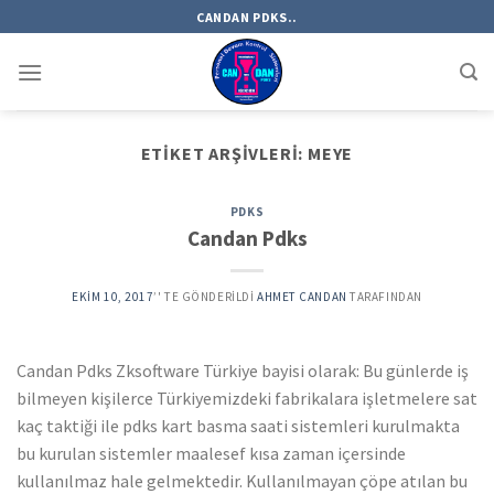
Skip
CANDAN PDKS..
to
content
ETIKET ARŞIVLERI:
MEYE
PDKS
Candan Pdks
EKIM 10, 2017
’' TE GÖNDERILDI
AHMET CANDAN
TARAFINDAN
Candan Pdks Zksoftware Türkiye bayisi olarak: Bu günlerde iş
bilmeyen kişilerce Türkiyemizdeki fabrikalara işletmelere sat
kaç taktiği ile pdks kart basma saati sistemleri kurulmakta
bu kurulan sistemler maalesef kısa zaman içersinde
kullanılmaz hale gelmektedir. Kullanılmayan çöpe atılan bu