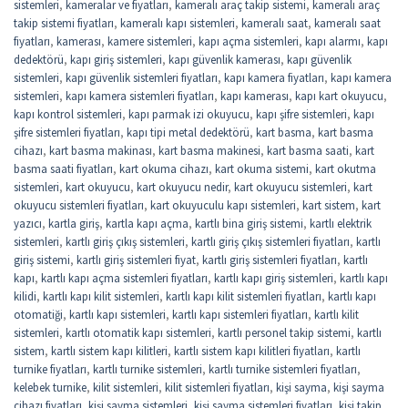
sistemleri
,
kameralar ve fiyatları
,
kameralı araç takip sistemi
,
kameralı araç
takip sistemi fiyatları
,
kameralı kapı sistemleri
,
kameralı saat
,
kameralı saat
fiyatları
,
kamerası
,
kamere sistemleri
,
kapı açma sistemleri
,
kapı alarmı
,
kapı
dedektörü
,
kapı giriş sistemleri
,
kapı güvenlik kamerası
,
kapı güvenlik
sistemleri
,
kapı güvenlik sistemleri fiyatları
,
kapı kamera fiyatları
,
kapı kamera
sistemleri
,
kapı kamera sistemleri fiyatları
,
kapı kamerası
,
kapı kart okuyucu
,
kapı kontrol sistemleri
,
kapı parmak izi okuyucu
,
kapı şifre sistemleri
,
kapı
şifre sistemleri fiyatları
,
kapı tipi metal dedektörü
,
kart basma
,
kart basma
cihazı
,
kart basma makinası
,
kart basma makinesi
,
kart basma saati
,
kart
basma saati fiyatları
,
kart okuma cihazı
,
kart okuma sistemi
,
kart okutma
sistemleri
,
kart okuyucu
,
kart okuyucu nedir
,
kart okuyucu sistemleri
,
kart
okuyucu sistemleri fiyatları
,
kart okuyuculu kapı sistemleri
,
kart sistem
,
kart
yazıcı
,
kartla giriş
,
kartla kapı açma
,
kartlı bina giriş sistemi
,
kartlı elektrik
sistemleri
,
kartlı giriş çıkış sistemleri
,
kartlı giriş çıkış sistemleri fiyatları
,
kartlı
giriş sistemi
,
kartlı giriş sistemleri fiyat
,
kartlı giriş sistemleri fiyatları
,
kartlı
kapı
,
kartlı kapı açma sistemleri fiyatları
,
kartlı kapı giriş sistemleri
,
kartlı kapı
kilidi
,
kartlı kapı kilit sistemleri
,
kartlı kapı kilit sistemleri fiyatları
,
kartlı kapı
otomatiği
,
kartlı kapı sistemleri
,
kartlı kapı sistemleri fiyatları
,
kartlı kilit
sistemleri
,
kartlı otomatik kapı sistemleri
,
kartlı personel takip sistemi
,
kartlı
sistem
,
kartlı sistem kapı kilitleri
,
kartlı sistem kapı kilitleri fiyatları
,
kartlı
turnike fiyatları
,
kartlı turnike sistemleri
,
kartlı turnike sistemleri fiyatları
,
kelebek turnike
,
kilit sistemleri
,
kilit sistemleri fiyatları
,
kişi sayma
,
kişi sayma
cihazı fiyatları
,
kişi sayma sistemleri
,
kişi sayma sistemleri fiyatları
,
kişi takip
,