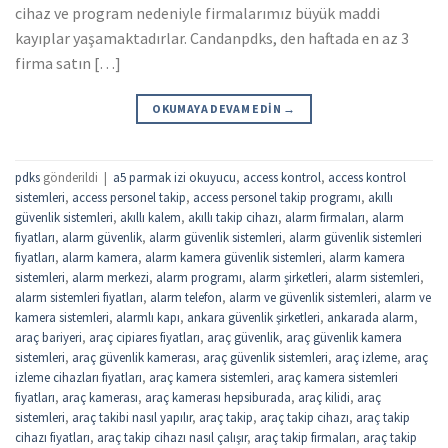
cihaz ve program nedeniyle firmalarımız büyük maddi
kayıplar yaşamaktadırlar. Candanpdks, den haftada en az 3
firma satın […]
OKUMAYA DEVAM EDIN
→
pdks
gönderildi
|
a5 parmak izi okuyucu
,
access kontrol
,
access kontrol
sistemleri
,
access personel takip
,
access personel takip programı
,
akıllı
güvenlik sistemleri
,
akıllı kalem
,
akıllı takip cihazı
,
alarm firmaları
,
alarm
fiyatları
,
alarm güvenlik
,
alarm güvenlik sistemleri
,
alarm güvenlik sistemleri
fiyatları
,
alarm kamera
,
alarm kamera güvenlik sistemleri
,
alarm kamera
sistemleri
,
alarm merkezi
,
alarm programı
,
alarm şirketleri
,
alarm sistemleri
,
alarm sistemleri fiyatları
,
alarm telefon
,
alarm ve güvenlik sistemleri
,
alarm ve
kamera sistemleri
,
alarmlı kapı
,
ankara güvenlik şirketleri
,
ankarada alarm
,
araç bariyeri
,
araç cipiares fiyatları
,
araç güvenlik
,
araç güvenlik kamera
sistemleri
,
araç güvenlik kamerası
,
araç güvenlik sistemleri
,
araç izleme
,
araç
izleme cihazları fiyatları
,
araç kamera sistemleri
,
araç kamera sistemleri
fiyatları
,
araç kamerası
,
araç kamerası hepsiburada
,
araç kilidi
,
araç
sistemleri
,
araç takibi nasıl yapılır
,
araç takip
,
araç takip cihazı
,
araç takip
cihazı fiyatları
,
araç takip cihazı nasıl çalışır
,
araç takip firmaları
,
araç takip