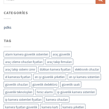
CATEGORIES
pdks
TAG
alarm kamera güvenlik sistemleri
araç güvenlik
araç izleme cihazları fiyatları
araç takip firmaları
araç takip sistemi izmir
dükkan kamera fiyatları
elektronik cihazlar
el kamerası fiyatları
en iyi güvenlik şirketleri
en iyi kamera sistemleri
güvenlik cihazları
güvenlik dedektörü
güvenlik saati
güvenlik teknolojileri
hirsiz alarmi
ip güvenlik kamera sistemleri
ip kamera sistemleri fiyatları
kamera cihazları
kamera fiyatları güvenlik
kamera kartı
kamera şirketleri