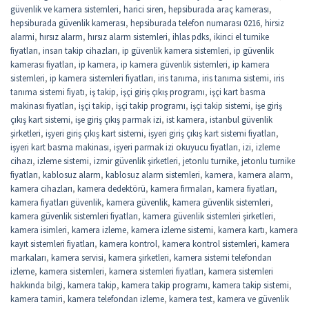
güvenlik ve kamera sistemleri
,
harici siren
,
hepsiburada araç kamerası
,
hepsiburada güvenlik kamerası
,
hepsiburada telefon numarası 0216
,
hirsiz
alarmi
,
hırsız alarm
,
hırsız alarm sistemleri
,
ihlas pdks
,
ikinci el turnike
fiyatları
,
insan takip cihazları
,
ip güvenlik kamera sistemleri
,
ip güvenlik
kamerası fiyatları
,
ip kamera
,
ip kamera güvenlik sistemleri
,
ip kamera
sistemleri
,
ip kamera sistemleri fiyatları
,
iris tanıma
,
iris tanıma sistemi
,
iris
tanıma sistemi fiyatı
,
iş takip
,
işçi giriş çıkış programı
,
işçi kart basma
makinası fiyatları
,
işçi takip
,
işçi takip programı
,
işçi takip sistemi
,
işe giriş
çıkış kart sistemi
,
işe giriş çıkış parmak izi
,
ist kamera
,
istanbul güvenlik
şirketleri
,
işyeri giriş çıkış kart sistemi
,
işyeri giriş çıkış kart sistemi fiyatları
,
işyeri kart basma makinası
,
işyeri parmak izi okuyucu fiyatları
,
izi
,
izleme
cihazı
,
izleme sistemi
,
izmir güvenlik şirketleri
,
jetonlu turnike
,
jetonlu turnike
fiyatları
,
kablosuz alarm
,
kablosuz alarm sistemleri
,
kamera
,
kamera alarm
,
kamera cihazları
,
kamera dedektörü
,
kamera firmaları
,
kamera fiyatları
,
kamera fiyatları güvenlik
,
kamera güvenlik
,
kamera güvenlik sistemleri
,
kamera güvenlik sistemleri fiyatları
,
kamera güvenlik sistemleri şirketleri
,
kamera isimleri
,
kamera izleme
,
kamera izleme sistemi
,
kamera kartı
,
kamera
kayıt sistemleri fiyatları
,
kamera kontrol
,
kamera kontrol sistemleri
,
kamera
markaları
,
kamera servisi
,
kamera şirketleri
,
kamera sistemi telefondan
izleme
,
kamera sistemleri
,
kamera sistemleri fiyatları
,
kamera sistemleri
hakkında bilgi
,
kamera takip
,
kamera takip programı
,
kamera takip sistemi
,
kamera tamiri
,
kamera telefondan izleme
,
kamera test
,
kamera ve güvenlik