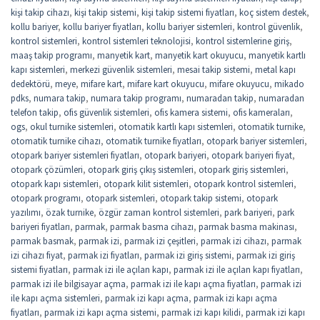
kişi takip cihazı
,
kişi takip sistemi
,
kişi takip sistemi fiyatları
,
koç sistem destek
,
kollu bariyer
,
kollu bariyer fiyatları
,
kollu bariyer sistemleri
,
kontrol güvenlik
,
kontrol sistemleri
,
kontrol sistemleri teknolojisi
,
kontrol sistemlerine giriş
,
maaş takip programı
,
manyetik kart
,
manyetik kart okuyucu
,
manyetik kartlı
kapı sistemleri
,
merkezi güvenlik sistemleri
,
mesai takip sistemi
,
metal kapı
dedektörü
,
meye
,
mifare kart
,
mifare kart okuyucu
,
mifare okuyucu
,
mikado
pdks
,
numara takip
,
numara takip programı
,
numaradan takip
,
numaradan
telefon takip
,
ofis güvenlik sistemleri
,
ofis kamera sistemi
,
ofis kameraları
,
ogs
,
okul turnike sistemleri
,
otomatik kartlı kapı sistemleri
,
otomatik turnike
,
otomatik turnike cihazı
,
otomatik turnike fiyatları
,
otopark bariyer sistemleri
,
otopark bariyer sistemleri fiyatları
,
otopark bariyeri
,
otopark bariyeri fiyat
,
otopark çözümleri
,
otopark giriş çıkış sistemleri
,
otopark giriş sistemleri
,
otopark kapı sistemleri
,
otopark kilit sistemleri
,
otopark kontrol sistemleri
,
otopark programı
,
otopark sistemleri
,
otopark takip sistemi
,
otopark
yazılımı
,
özak turnike
,
özgür zaman kontrol sistemleri
,
park bariyeri
,
park
bariyeri fiyatları
,
parmak
,
parmak basma cihazı
,
parmak basma makinası
,
parmak basmak
,
parmak izi
,
parmak izi çeşitleri
,
parmak izi cihazı
,
parmak
izi cihazı fiyat
,
parmak izi fiyatları
,
parmak izi giriş sistemi
,
parmak izi giriş
sistemi fiyatları
,
parmak izi ile açılan kapı
,
parmak izi ile açılan kapı fiyatları
,
parmak izi ile bilgisayar açma
,
parmak izi ile kapı açma fiyatları
,
parmak izi
ile kapı açma sistemleri
,
parmak izi kapı açma
,
parmak izi kapı açma
fiyatları
,
parmak izi kapı açma sistemi
,
parmak izi kapı kilidi
,
parmak izi kapı