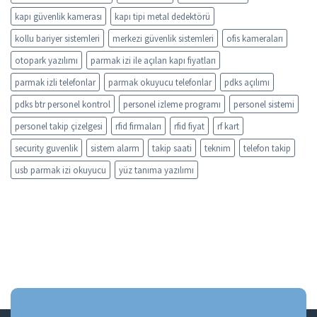
kapı güvenlik kamerası
kapı tipi metal dedektörü
kollu bariyer sistemleri
merkezi güvenlik sistemleri
ofis kameraları
otopark yazılımı
parmak izi ile açılan kapı fiyatları
parmak izli telefonlar
parmak okuyucu telefonlar
pdks açılımı
pdks btr personel kontrol
personel izleme programı
personel sistemi
personel takip çizelgesi
rfid firmaları
rfid fiyat
rf kart
security guvenlik
sistem alarm
takip saati
teknim
telefon takip
usb parmak izi okuyucu
yüz tanıma yazılımı