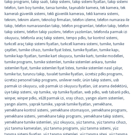
takip programi
,
takip saati
,
takip sistemi
,
takip sistemi fiyatları
,
takip sistemi
telefon
,
tam boy turnike
,
tansa turnike
,
taşınabilir kamera
,
tek kamera
,
tek
kameralı güvenlik sistemi
,
tekli güvenlik kamerası
,
tekli kamera sistemi
,
teknim
,
teknim alarm
,
teknoloji firmaları
,
telefon izleme
,
telefon numarası ile
takip
,
telefon numarasından takip
,
telefon programlari
,
telefon takip
,
telefon
takip sistemi
,
telefon takip yazılımı
,
telefon yazılımları
,
telefonda parmak izi
okuyucu
,
telefonla araç takip sistemi
,
tempo pdks
,
tur kontrol sistemi
,
turkcell araç takip sistemi fiyatları
,
turkcell kamera sistemi
,
turnike
,
turnike
çeşitleri
,
turnike cihazı
,
turnike fiyat listesi
,
turnike fiyatları
,
turnike kapı
,
turnike kapı fiyatları
,
turnike kart okuyucu
,
turnike kartı
,
turnike modelleri
,
turnike programı
,
turnike sistemleri
,
turnike sistemleri ankara
,
turnike
sistemleri fiyat
,
turnike sistemleri fiyat listesi
,
turnike sistemleri nasıl çalışır
,
turnike tur
,
turuncu takip
,
tuvalet turnike fiyatları
,
ücretsiz pdks programı
,
ücretsiz personel takip programı
,
unilever nedir
,
ürün takip sistemi
,
usb
parmak izi okuyucu
,
usb parmak izi okuyucu fiyatları
,
üst arama dedektörü
,
üye takip sistemi
,
vip turnike
,
vip turnike fiyatları
,
web pdks
,
web tabanlı pdks
,
winper
,
winper pdks
,
x628 parmak izi
,
xray cihazı
,
yangın alarm sistemleri
,
yangın alarmı
,
yaprak turnike
,
yaprak turnike fiyatları
,
yemekhane
,
yemekhane kontrol sistemi
,
yemekhane otomasyon
,
yemekhane programı
,
yemekhane sistemi
,
yemekhane takip programı
,
yemekhane takip sistemi
,
yemekhane turnike sistemleri
,
yüz okuyucu
,
yüz tanıma
,
yüz tanıma cihazı
,
yüz tanıma kameraları
,
yüz tanıma programı
,
yüz tanıma sistemi
,
yüz
tanıma sistemi fiyatları
,
yüz tanıma sistemleri
,
yüz tanıma sitesi
,
yüz tanıma