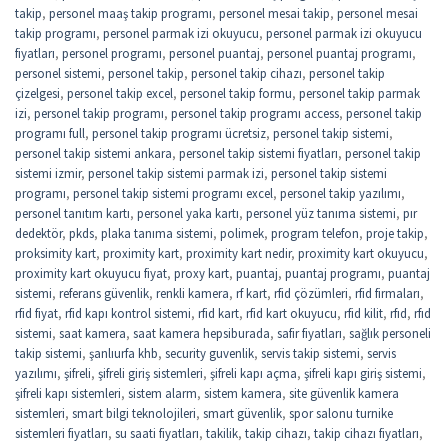
takip
,
personel maaş takip programı
,
personel mesai takip
,
personel mesai
takip programı
,
personel parmak izi okuyucu
,
personel parmak izi okuyucu
fiyatları
,
personel programı
,
personel puantaj
,
personel puantaj programı
,
personel sistemi
,
personel takip
,
personel takip cihazı
,
personel takip
çizelgesi
,
personel takip excel
,
personel takip formu
,
personel takip parmak
izi
,
personel takip programı
,
personel takip programı access
,
personel takip
programı full
,
personel takip programı ücretsiz
,
personel takip sistemi
,
personel takip sistemi ankara
,
personel takip sistemi fiyatları
,
personel takip
sistemi izmir
,
personel takip sistemi parmak izi
,
personel takip sistemi
programı
,
personel takip sistemi programı excel
,
personel takip yazılımı
,
personel tanıtım kartı
,
personel yaka kartı
,
personel yüz tanıma sistemi
,
pır
dedektör
,
pkds
,
plaka tanıma sistemi
,
polimek
,
program telefon
,
proje takip
,
proksimity kart
,
proximity kart
,
proximity kart nedir
,
proximity kart okuyucu
,
proximity kart okuyucu fiyat
,
proxy kart
,
puantaj
,
puantaj programı
,
puantaj
sistemi
,
referans güvenlik
,
renkli kamera
,
rf kart
,
rfid çözümleri
,
rfid firmaları
,
rfid fiyat
,
rfid kapı kontrol sistemi
,
rfid kart
,
rfid kart okuyucu
,
rfid kilit
,
rfıd
,
rfıd
sistemi
,
saat kamera
,
saat kamera hepsiburada
,
safir fiyatları
,
sağlık personeli
takip sistemi
,
şanlıurfa khb
,
security guvenlik
,
servis takip sistemi
,
servis
yazılımı
,
şifreli
,
şifreli giriş sistemleri
,
şifreli kapı açma
,
şifreli kapı giriş sistemi
,
şifreli kapı sistemleri
,
sistem alarm
,
sistem kamera
,
site güvenlik kamera
sistemleri
,
smart bilgi teknolojileri
,
smart güvenlik
,
spor salonu turnike
sistemleri fiyatları
,
su saati fiyatları
,
takilik
,
takip cihazı
,
takip cihazı fiyatları
,