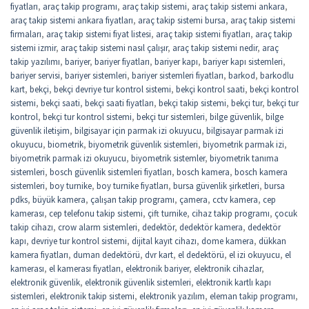
fiyatları
,
araç takip programı
,
araç takip sistemi
,
araç takip sistemi ankara
,
araç takip sistemi ankara fiyatları
,
araç takip sistemi bursa
,
araç takip sistemi
firmaları
,
araç takip sistemi fiyat listesi
,
araç takip sistemi fiyatları
,
araç takip
sistemi izmir
,
araç takip sistemi nasıl çalışır
,
araç takip sistemi nedir
,
araç
takip yazılımı
,
bariyer
,
bariyer fiyatları
,
bariyer kapı
,
bariyer kapı sistemleri
,
bariyer servisi
,
bariyer sistemleri
,
bariyer sistemleri fiyatları
,
barkod
,
barkodlu
kart
,
bekçi
,
bekçi devriye tur kontrol sistemi
,
bekçi kontrol saati
,
bekçi kontrol
sistemi
,
bekçi saati
,
bekçi saati fiyatları
,
bekçi takip sistemi
,
bekçi tur
,
bekçi tur
kontrol
,
bekçi tur kontrol sistemi
,
bekçi tur sistemleri
,
bilge güvenlik
,
bilge
güvenlik iletişim
,
bilgisayar için parmak izi okuyucu
,
bilgisayar parmak izi
okuyucu
,
biometrik
,
biyometrik güvenlik sistemleri
,
biyometrik parmak izi
,
biyometrik parmak izi okuyucu
,
biyometrik sistemler
,
biyometrik tanıma
sistemleri
,
bosch güvenlik sistemleri fiyatları
,
bosch kamera
,
bosch kamera
sistemleri
,
boy turnike
,
boy turnike fiyatları
,
bursa güvenlik şirketleri
,
bursa
pdks
,
büyük kamera
,
çalışan takip programı
,
çamera
,
cctv kamera
,
cep
kamerası
,
cep telefonu takip sistemi
,
çift turnike
,
cihaz takip programı
,
çocuk
takip cihazı
,
crow alarm sistemleri
,
dedektör
,
dedektör kamera
,
dedektör
kapı
,
devriye tur kontrol sistemi
,
dijital kayıt cihazı
,
dome kamera
,
dükkan
kamera fiyatları
,
duman dedektörü
,
dvr kart
,
el dedektörü
,
el izi okuyucu
,
el
kamerası
,
el kamerası fiyatları
,
elektronik bariyer
,
elektronik cihazlar
,
elektronik güvenlik
,
elektronik güvenlik sistemleri
,
elektronik kartlı kapı
sistemleri
,
elektronik takip sistemi
,
elektronik yazılım
,
eleman takip programı
,