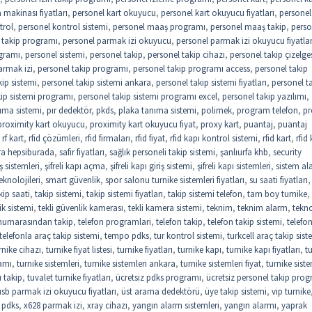
makinası fiyatları
,
personel kart okuyucu
,
personel kart okuyucu fiyatları
,
personel 
trol
,
personel kontrol sistemi
,
personel maaş programı
,
personel maaş takip
,
perso
 takip programı
,
personel parmak izi okuyucu
,
personel parmak izi okuyucu fiyatlar
gramı
,
personel sistemi
,
personel takip
,
personel takip cihazı
,
personel takip çizelge
armak izi
,
personel takip programı
,
personel takip programı access
,
personel takip
kip sistemi
,
personel takip sistemi ankara
,
personel takip sistemi fiyatları
,
personel t
kip sistemi programı
,
personel takip sistemi programı excel
,
personel takip yazılımı
,
ıma sistemi
,
pır dedektör
,
pkds
,
plaka tanıma sistemi
,
polimek
,
program telefon
,
pr
proximity kart okuyucu
,
proximity kart okuyucu fiyat
,
proxy kart
,
puantaj
,
puantaj
,
rf kart
,
rfid çözümleri
,
rfid firmaları
,
rfid fiyat
,
rfid kapı kontrol sistemi
,
rfid kart
,
rfid 
ra hepsiburada
,
safir fiyatları
,
sağlık personeli takip sistemi
,
şanlıurfa khb
,
security
riş sistemleri
,
şifreli kapı açma
,
şifreli kapı giriş sistemi
,
şifreli kapı sistemleri
,
sistem al
eknolojileri
,
smart güvenlik
,
spor salonu turnike sistemleri fiyatları
,
su saati fiyatları
,
kip saati
,
takip sistemi
,
takip sistemi fiyatları
,
takip sistemi telefon
,
tam boy turnike
,
ik sistemi
,
tekli güvenlik kamerası
,
tekli kamera sistemi
,
teknim
,
teknim alarm
,
tekno
 numarasından takip
,
telefon programlari
,
telefon takip
,
telefon takip sistemi
,
telefo
telefonla araç takip sistemi
,
tempo pdks
,
tur kontrol sistemi
,
turkcell araç takip sist
rnike cihazı
,
turnike fiyat listesi
,
turnike fiyatları
,
turnike kapı
,
turnike kapı fiyatları
,
t
amı
,
turnike sistemleri
,
turnike sistemleri ankara
,
turnike sistemleri fiyat
,
turnike siste
 takip
,
tuvalet turnike fiyatları
,
ücretsiz pdks programı
,
ücretsiz personel takip pro
usb parmak izi okuyucu fiyatları
,
üst arama dedektörü
,
üye takip sistemi
,
vip turnike
 pdks
,
x628 parmak izi
,
xray cihazı
,
yangın alarm sistemleri
,
yangın alarmı
,
yaprak