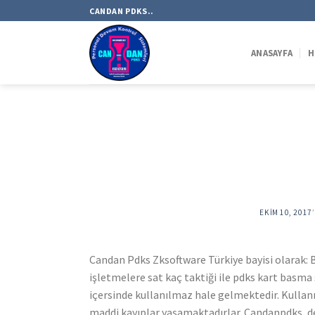
Skip
CANDAN PDKS..
to
content
ANASAYFA
H
EKIM 10, 2017
Candan Pdks Zksoftware Türkiye bayisi olarak: B
işletmelere sat kaç taktiği ile pdks kart basm
içersinde kullanılmaz hale gelmektedir. Kulla
maddi kayıplar yaşamaktadırlar. Candanpdks, de