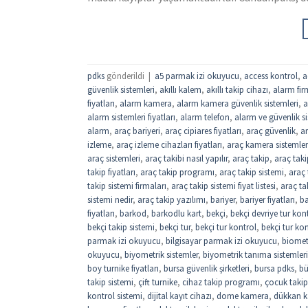
pdks
gönderildi
|
a5 parmak izi okuyucu
,
access kontrol
,
a
güvenlik sistemleri
,
akıllı kalem
,
akıllı takip cihazı
,
alarm fir
fiyatları
,
alarm kamera
,
alarm kamera güvenlik sistemleri
,
a
alarm sistemleri fiyatları
,
alarm telefon
,
alarm ve güvenlik si
alarm
,
araç bariyeri
,
araç cipiares fiyatları
,
araç güvenlik
,
ar
izleme
,
araç izleme cihazları fiyatları
,
araç kamera sistemler
araç sistemleri
,
araç takibi nasıl yapılır
,
araç takip
,
araç taki
takip fiyatları
,
araç takip programı
,
araç takip sistemi
,
araç 
takip sistemi firmaları
,
araç takip sistemi fiyat listesi
,
araç tak
sistemi nedir
,
araç takip yazılımı
,
bariyer
,
bariyer fiyatları
,
ba
fiyatları
,
barkod
,
barkodlu kart
,
bekçi
,
bekçi devriye tur kon
bekçi takip sistemi
,
bekçi tur
,
bekçi tur kontrol
,
bekçi tur kon
parmak izi okuyucu
,
bilgisayar parmak izi okuyucu
,
biomet
okuyucu
,
biyometrik sistemler
,
biyometrik tanıma sistemleri
boy turnike fiyatları
,
bursa güvenlik şirketleri
,
bursa pdks
,
bü
takip sistemi
,
çift turnike
,
cihaz takip programı
,
çocuk takip
kontrol sistemi
,
dijital kayıt cihazı
,
dome kamera
,
dükkan ka