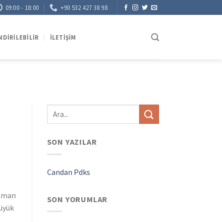
09:00 - 18:00
+90 532 427 38 98
NDIRILEBILIR
İLETIŞIM
SON YAZILAR
Candan Pdks
zaman
SON YORUMLAR
büyük