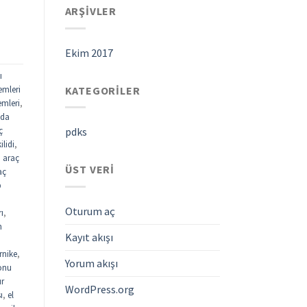
ARŞIVLER
Ekim 2017
ı
KATEGORILER
emleri
emleri
,
ada
ç
pdks
ilidi
,
,
araç
ÜST VERI
aç
p
Oturum aç
rı
,
n
Kayıt akışı
rnike
,
Yorum akışı
fonu
ur
WordPress.org
ı
,
el