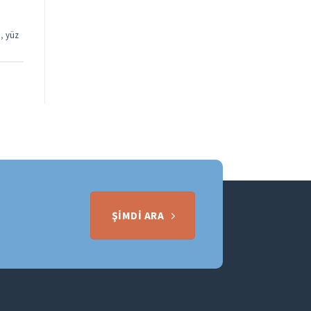
ı
,
yüz
ŞIMDI ARA