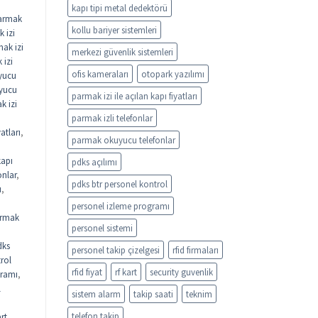
kapı tipi metal dedektörü
armak
kollu bariyer sistemleri
 izi
ak izi
merkezi güvenlik sistemleri
 izi
ofis kameraları
otopark yazılımı
yucu
uyucu
parmak izi ile açılan kapı fiyatları
k izi
parmak izli telefonlar
atları
,
parmak okuyucu telefonlar
kapı
pdks açılımı
onlar
,
pdks btr personel kontrol
ı
,
personel izleme programı
rmak
personel sistemi
dks
personel takip çizelgesi
rfid firmaları
rol
rfid fiyat
rf kart
security guvenlik
gramı
,
l
sistem alarm
takip saati
teknim
telefon takip
rt