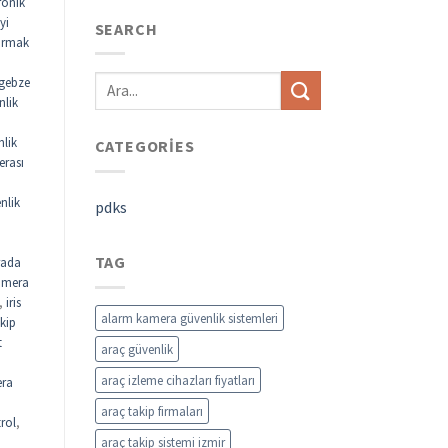
ronik
yi
SEARCH
parmak
gebze
nlik
nlik
CATEGORIES
erası
nlik
pdks
TAG
rada
kamera
,
iris
alarm kamera güvenlik sistemleri
akip
t
araç güvenlik
araç izleme cihazları fiyatları
ra
araç takip firmaları
rol
,
araç takip sistemi izmir