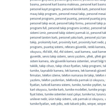
basma
,
personel kart basma makinası
,
personel kart basma 
personel kayıt programı
,
personel kimlik kartı
,
personel kon
maaş takip programı
,
personel mesai takip
,
personel mesai
personel programı
,
personel puantaj
,
personel puantaj pro
personel takip excel
,
personel takip formu
,
personel takip p
programı full
,
personel takip programı ücretsiz
,
personel ta
sistemi izmir
,
personel takip sistemi parmak izi
,
personel ta
personel tanıtım kartı
,
personel yaka kartı
,
personel yüz tan
takip
,
proksimity kart
,
proximity kart
,
proximity kart nedir
,
programı
,
puantaj sistemi
,
referans güvenlik
,
renkli kamera
okuyucu
,
rfid kilit
,
rfıd
,
rfıd sistemi
,
saat kamera
,
saat kame
guvenlik
,
servis takip sistemi
,
servis yazılımı
,
şifreli
,
şifreli gi
sistem kamera
,
site güvenlik kamera sistemleri
,
smart bilgi t
takilik
,
takip cihazı
,
takip cihazı fiyatları
,
takip programi
,
ta
turnike
,
taşınabilir kamera
,
tek kamera
,
tek kameralı güvenl
firmaları
,
telefon izleme
,
telefon numarası ile takip
,
telefon
yazılımı
,
telefon yazılımları
,
telefonda parmak izi okuyucu
,
fiyatları
,
turkcell kamera sistemi
,
turnike
,
turnike çeşitleri
,
tu
kart okuyucu
,
turnike kartı
,
turnike modelleri
,
turnike progr
fiyat listesi
,
turnike sistemleri nasıl çalışır
,
turnike tur
,
turuncu
unilever nedir
,
ürün takip sistemi
,
usb parmak izi okuyucu
,
turnike fiyatları
,
web pdks
,
web tabanlı pdks
,
winper
,
winper