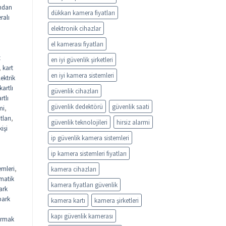
ndan
dükkan kamera fiyatları
ralı
elektronik cihazlar
el kamerası fiyatları
t
en iyi güvenlik şirketleri
,
kart
en iyi kamera sistemleri
lektrik
kartlı
güvenlik cihazları
rtlı
güvenlik dedektörü
güvenlik saati
mi
,
tları
,
güvenlik teknolojileri
hirsiz alarmi
kişi
ip güvenlik kamera sistemleri
ip kamera sistemleri fiyatları
emleri
,
kamera cihazları
matik
kamera fiyatları güvenlik
ark
park
kamera kartı
kamera şirketleri
kapı güvenlik kamerası
rmak