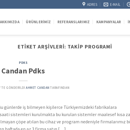
ADRES
E-MAIL
AKKIMIZDA
ÜRÜNLERIMIZ
REFERANSLARIMIZ
KAMPANYALAR
İ
ETIKET ARŞIVLERI:
TAKIP PROGRAMI
PDKS
Candan Pdks
’' TE GÖNDERILDI
AHMET CANDAN
TARAFINDAN
u günlerde iş bilmeyen kişilerce Türkiyemizdeki fabrikalara
a saati sistemleri kurulmakta bu kurulan sistemler maalesef kısa 
nılmayan çöpe atılan bu cihaz ve program nedeniyle firmalarımız 
n haftada en az 3 firma satın […]