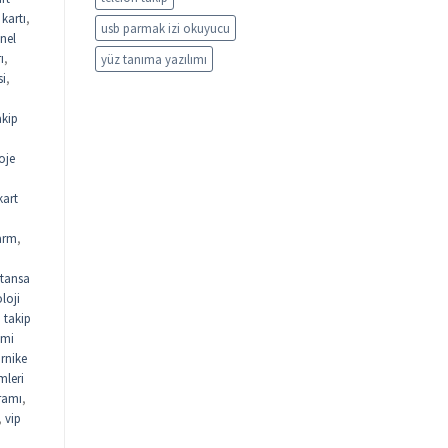
kartı
,
usb parmak izi okuyucu
nel
ı
,
yüz tanıma yazılımı
si
,
akip
oje
kart
arm
,
tansa
loji
n takip
emi
urnike
mleri
gramı
,
,
vip