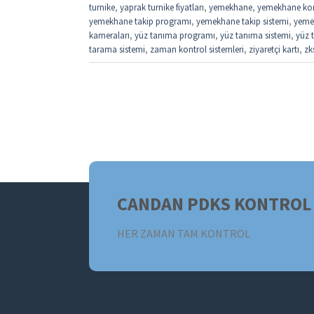
turnike
,
yaprak turnike fiyatları
,
yemekhane
,
yemekhane kon
yemekhane takip programı
,
yemekhane takip sistemi
,
yemek
kameraları
,
yüz tanıma programı
,
yüz tanıma sistemi
,
yüz t
tarama sistemi
,
zaman kontrol sistemleri
,
ziyaretçi kartı
,
zk
CANDAN PDKS KONTROL 
HER ZAMAN TAM KONTROL