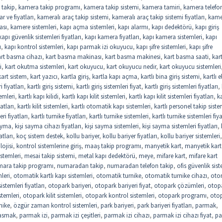
 takip
,
kamera takip programı
,
kamera takip sistemi
,
kamera tamiri
,
kamera telefo
r ve fiyatları
,
kameralı araç takip sistemi
,
kameralı araç takip sistemi fiyatları
,
kame
ası
,
kamere sistemleri
,
kapı açma sistemleri
,
kapı alarmı
,
kapı dedektörü
,
kapı giriş
kapı güvenlik sistemleri fiyatları
,
kapı kamera fiyatları
,
kapı kamera sistemleri
,
kapı
u
,
kapı kontrol sistemleri
,
kapı parmak izi okuyucu
,
kapı şifre sistemleri
,
kapı şifre
art basma cihazı
,
kart basma makinası
,
kart basma makinesi
,
kart basma saati
,
kar
i
,
kart okutma sistemleri
,
kart okuyucu
,
kart okuyucu nedir
,
kart okuyucu sistemleri
kart sistem
,
kart yazıcı
,
kartla giriş
,
kartla kapı açma
,
kartlı bina giriş sistemi
,
kartlı e
i fiyatları
,
kartlı giriş sistemi
,
kartlı giriş sistemleri fiyat
,
kartlı giriş sistemleri fiyatları
,
temleri
,
kartlı kapı kilidi
,
kartlı kapı kilit sistemleri
,
kartlı kapı kilit sistemleri fiyatları
,
ka
yatları
,
kartlı kilit sistemleri
,
kartlı otomatik kapı sistemleri
,
kartlı personel takip siste
eri fiyatları
,
kartlı turnike fiyatları
,
kartlı turnike sistemleri
,
kartlı turnike sistemleri fiya
sayma
,
kişi sayma cihazı fiyatları
,
kişi sayma sistemleri
,
kişi sayma sistemleri fiyatları
,
atları
,
koç sistem destek
,
kollu bariyer
,
kollu bariyer fiyatları
,
kollu bariyer sistemleri
,
lojisi
,
kontrol sistemlerine giriş
,
maaş takip programı
,
manyetik kart
,
manyetik kart
stemleri
,
mesai takip sistemi
,
metal kapı dedektörü
,
meye
,
mifare kart
,
mifare kart
ara takip programı
,
numaradan takip
,
numaradan telefon takip
,
ofis güvenlik sist
leri
,
otomatik kartlı kapı sistemleri
,
otomatik turnike
,
otomatik turnike cihazı
,
oto
stemleri fiyatları
,
otopark bariyeri
,
otopark bariyeri fiyat
,
otopark çözümleri
,
otop
stemleri
,
otopark kilit sistemleri
,
otopark kontrol sistemleri
,
otopark programı
,
oto
nike
,
özgür zaman kontrol sistemleri
,
park bariyeri
,
park bariyeri fiyatları
,
parmak
,
asmak
,
parmak izi
,
parmak izi çeşitleri
,
parmak izi cihazı
,
parmak izi cihazı fiyat
,
pa