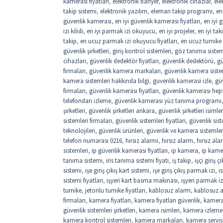
kamerası fiyatları
,
elektronik bariyer
,
elektronik cihazlar
,
ele
takip sistemi
,
elektronik yazılım
,
eleman takip programı
,
en
güvenlik kamerası
,
en iyi güvenlik kamerası fiyatları
,
en iyi 
izi kilidi
,
en iyi parmak izi okuyucu
,
en iyi projeler
,
en iyi ta
takip
,
en ucuz parmak izi okuyucu fiyatları
,
en ucuz turnike f
güvenlik şirketleri
,
giriş kontrol sistemleri
,
göz tanıma sistemi
cihazları
,
güvenlik dedektör fiyatları
,
güvenlik dedektörü
,
gü
firmaları
,
güvenlik kamera markaları
,
güvenlik kamera siste
kamera sistemleri hakkında bilgi
,
guvenlik kamerasi izle
,
gü
firmaları
,
güvenlik kamerası fiyatları
,
güvenlik kamerası hep
telefondan izleme
,
güvenlik kamerası yüz tanıma programı
şirketleri
,
güvenlik şirketleri ankara
,
güvenlik şirketleri isimler
sistemleri firmaları
,
güvenlik sistemleri fiyatları
,
güvenlik sist
teknolojileri
,
güvenlik ürünleri
,
güvenlik ve kamera sistemler
telefon numarası 0216
,
hirsiz alarmi
,
hırsız alarm
,
hırsız ala
sistemleri
,
ip güvenlik kamerası fiyatları
,
ip kamera
,
ip kamer
tanıma sistemi
,
iris tanıma sistemi fiyatı
,
iş takip
,
işçi giriş 
sistemi
,
işe giriş çıkış kart sistemi
,
işe giriş çıkış parmak izi
,
i
sistemi fiyatları
,
işyeri kart basma makinası
,
işyeri parmak iz
turnike
,
jetonlu turnike fiyatları
,
kablosuz alarm
,
kablosuz a
firmaları
,
kamera fiyatları
,
kamera fiyatları güvenlik
,
kamera
güvenlik sistemleri şirketleri
,
kamera isimleri
,
kamera izleme
kamera kontrol sistemleri
,
kamera markaları
,
kamera servis