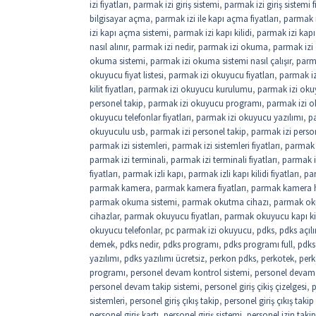
izi fiyatları
,
parmak izi giriş sistemi
,
parmak izi giriş sistemi f
bilgisayar açma
,
parmak izi ile kapı açma fiyatları
,
parmak i
izi kapı açma sistemi
,
parmak izi kapı kilidi
,
parmak izi kapı 
nasıl alınır
,
parmak izi nedir
,
parmak izi okuma
,
parmak izi
okuma sistemi
,
parmak izi okuma sistemi nasıl çalışır
,
parm
okuyucu fiyat listesi
,
parmak izi okuyucu fiyatları
,
parmak iz
kilit fiyatları
,
parmak izi okuyucu kurulumu
,
parmak izi okuy
personel takip
,
parmak izi okuyucu programı
,
parmak izi o
okuyucu telefonlar fiyatları
,
parmak izi okuyucu yazılımı
,
pa
okuyuculu usb
,
parmak izi personel takip
,
parmak izi perso
parmak izi sistemleri
,
parmak izi sistemleri fiyatları
,
parmak i
parmak izi terminali
,
parmak izi terminali fiyatları
,
parmak i
fiyatları
,
parmak izli kapı
,
parmak izli kapı kilidi fiyatları
,
par
parmak kamera
,
parmak kamera fiyatları
,
parmak kamera 
parmak okuma sistemi
,
parmak okutma cihazı
,
parmak oku
cihazlar
,
parmak okuyucu fiyatları
,
parmak okuyucu kapı kil
okuyucu telefonlar
,
pc parmak izi okuyucu
,
pdks
,
pdks açıl
demek
,
pdks nedir
,
pdks programı
,
pdks programı full
,
pdks 
yazılımı
,
pdks yazılımı ücretsiz
,
perkon pdks
,
perkotek
,
perk
programı
,
personel devam kontrol sistemi
,
personel devam k
personel devam takip sistemi
,
personel giriş çikiş çizelgesi
,
p
sistemleri
,
personel giriş çıkış takip
,
personel giriş çıkış takip
personel giriş kartı
,
personel giriş sistemi
,
personel izin takip