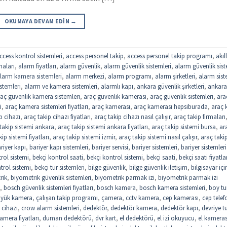
OKUMAYA DEVAM EDIN
→
ccess kontrol sistemleri
,
access personel takip
,
access personel takip programı
,
akıll
maları
,
alarm fiyatları
,
alarm güvenlik
,
alarm güvenlik sistemleri
,
alarm güvenlik sist
larm kamera sistemleri
,
alarm merkezi
,
alarm programı
,
alarm şirketleri
,
alarm sist
stemleri
,
alarm ve kamera sistemleri
,
alarmlı kapı
,
ankara güvenlik şirketleri
,
ankar
aç güvenlik kamera sistemleri
,
araç güvenlik kamerası
,
araç güvenlik sistemleri
,
ara
i
,
araç kamera sistemleri fiyatları
,
araç kamerası
,
araç kamerası hepsiburada
,
araç k
p cihazı
,
araç takip cihazı fiyatları
,
araç takip cihazı nasıl çalışır
,
araç takip firmaları
takip sistemi ankara
,
araç takip sistemi ankara fiyatları
,
araç takip sistemi bursa
,
ar
ip sistemi fiyatları
,
araç takip sistemi izmir
,
araç takip sistemi nasıl çalışır
,
araç taki
riyer kapı
,
bariyer kapı sistemleri
,
bariyer servisi
,
bariyer sistemleri
,
bariyer sistemleri
trol sistemi
,
bekçi kontrol saati
,
bekçi kontrol sistemi
,
bekçi saati
,
bekçi saati fiyatla
trol sistemi
,
bekçi tur sistemleri
,
bilge güvenlik
,
bilge güvenlik iletişim
,
bilgisayar içi
rik
,
biyometrik güvenlik sistemleri
,
biyometrik parmak izi
,
biyometrik parmak izi
,
bosch güvenlik sistemleri fiyatları
,
bosch kamera
,
bosch kamera sistemleri
,
boy tu
yük kamera
,
çalışan takip programı
,
çamera
,
cctv kamera
,
cep kamerası
,
cep tele
 cihazı
,
crow alarm sistemleri
,
dedektör
,
dedektör kamera
,
dedektör kapı
,
devriye t
mera fiyatları
,
duman dedektörü
,
dvr kart
,
el dedektörü
,
el izi okuyucu
,
el kameras