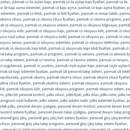
iyatları
,
parmak izi ile açılan kapı
,
parmak izi ile açılan kapı fiyatları
,
parmak izi ile
zi ile kapı açma sistemleri
,
parmak izi kapı açma
,
parmak izi kapı açma fiyatları
,
p
sistemleri
,
parmak izi kilidi
,
parmak izi kilit fiyatları
,
parmak izi mesai takibi
,
parmak
 okuma cihazı
,
parmak izi okuma cihazı fiyatları
,
parmak izi okuma programı
,
parm
ak izi okuyucu
,
parmak izi okuyucu ankara
,
parmak izi okuyucu bilgisayar
,
parmak
i okuyucu indir
,
parmak izi okuyucu kapı
,
parmak izi okuyucu kilit
,
parmak izi oku
ucu nasıl çalışır
,
parmak izi okuyucu nedir
,
parmak izi okuyucu pc
,
parmak izi ok
kuyucu sensör
,
parmak izi okuyucu sistemleri
,
parmak izi okuyucu telefonlar
,
parma
rmak izi okuyuculu kapı kilidi
,
parmak izi okuyuculu kapı kilidi fiyatları
,
parmak izi
nel takip programı
,
parmak izi programı
,
parmak izi sensörü
,
parmak izi sensörü fiy
zi takip sistemi
,
parmak izi tanıma
,
parmak izi tanıma sistemi
,
parmak izi tarayıcı
,
zi uygulaması
,
parmak izi yazılımı
,
parmak iziyle açılan kapı
,
parmak iziyle açılan 
mak izli kapı sistemleri fiyatları
,
parmak izli personel takip sistemi
,
parmak izli telef
hepsiburada
,
parmak okuma
,
parmak okuma cihazı
,
parmak okuma cihazı fiyatlar
tma cihazı fiyatları
,
parmak okutma sistemi
,
parmak okuyucu
,
parmak okuyucu
idi
,
parmak okuyucu kilit
,
parmak okuyucu programı
,
parmak okuyucu sistem
,
pa
ımı
,
pdks btr personel kontrol
,
pdks cihazı
,
pdks fiyat
,
pdks ihlas
,
pdks izmir
,
pdks ne
programı nasıl kullanılır
,
pdks sistemi
,
pdks sistemi nedir
,
pdks sistemleri fiyatları
,
p
otek pdks
,
personel devam çizelgesi
,
personel devam kontrol
,
personel devam kont
ontrol sistemi fiyatları
,
personel devam takip çizelgesi
,
personel devam takip pro
ersonel giriş çıkış
,
personel giriş çıkış kart sistemi fiyatları
,
personel giriş çıkış kontro
 cihazı
,
personel giriş çıkış takip programı
,
personel giriş çıkış takip sistemi fiyatları
,
,
personel izin takip programı
,
personel izleme programı
,
personel kart
,
personel ka