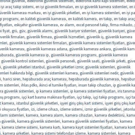
ktronik güvenlik
,
elektronik güvenlik sistemleri
,
elektronik kartlı kapı sistemleri
,
elekt
 iyi araç takip sistemi
,
en iyi güvenlik firmaları
,
en iyi güvenlik kamera sistemleri
,
en i
güvenlik kamerası markası
,
en iyi güvenlik şirketleri
,
en iyi kamera sistemleri
,
en iyi 
kip programı
,
en kaliteli güvenlik kamerası
,
en kaliteli kamera
,
en takip
,
en takip araç
iyatları
,
eskişehir güvenlik kamerası
,
ev alarm
,
excel personel takip
,
firma mikado
,
 fiyat
,
grü
,
güv
,
güvenlik alarmı
,
güvenlik bariyer sistemleri
,
güvenlik bariyeri
,
güve
venlik firmaları
,
güvenlik firması
,
güvenlik hizmetleri
,
güvenlik iş
,
güvenlik kamera
mleri
,
güvenlik kamera sistemleri firmaları
,
güvenlik kamera sistemleri fiyatları
,
güve
venlik kamerası
,
güvenlik kamerası adana
,
güvenlik kamerası ankara
,
güvenlik kam
siburada
,
güvenlik kamerası ip
,
güvenlik kamerası programı
,
güvenlik kamerası
,
güvenlik kontrol sistemleri
,
güvenlik personeli
,
güvenlik saati
,
güvenlik şirketi
,
güve
i
,
güvenlik şirketleri istanbul
,
güvenlik şirketleri izmir
,
güvenlik sistemleri
,
güvenlik
emleri hakkında bilgi
,
güvenlik sistemleri kamera
,
güvenlik sistemleri nedir
,
güvenlik
i
,
harici siren
,
hepsiburada araç kamerası
,
hepsiburada güvenlik kamerası
,
hepsibu
rm sistemleri
,
ihlas pdks
,
ikinci el turnike fiyatları
,
insan takip cihazları
,
ip güvenlik 
a güvenlik sistemleri
,
ip kamera sistemleri
,
ip kamera sistemleri fiyatları
,
iris tanıma
çıkış programı
,
işçi kart basma makinası fiyatları
,
işçi takip
,
işçi takip programı
,
işçi t
st kamera
,
istanbul güvenlik şirketleri
,
işyeri giriş çıkış kart sistemi
,
işyeri giriş çıkış kar
i okuyucu fiyatları
,
izi
,
izleme cihazı
,
izleme sistemi
,
izmir güvenlik şirketleri
,
jetonlu
larm sistemleri
,
kamera
,
kamera alarm
,
kamera cihazları
,
kamera dedektörü
,
kame
 güvenlik
,
kamera güvenlik sistemleri
,
kamera güvenlik sistemleri fiyatları
,
kamera
,
kamera izleme sistemi
,
kamera kartı
,
kamera kayıt sistemleri fiyatları
,
kamera kont
i
,
kamera şirketleri
,
kamera sistemi telefondan izleme
,
kamera sistemleri
,
kamera