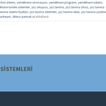
trol sistemi
,
yemekhane otomasyon
,
yemekhane programı
,
yemekhane sistemi
,
hane turnike sistemleri
,
yüz okuyucu
,
yüz tanıma
,
yüz tanıma cihazı
,
yüz tanıma
anıma sistemi fiyatları
,
yüz tanıma sistemleri
,
yüz tanıma sitesi
,
yüz tanıma yazılım
software
,
zkteco parmak izi
etiketlendi
SİSTEMLERİ