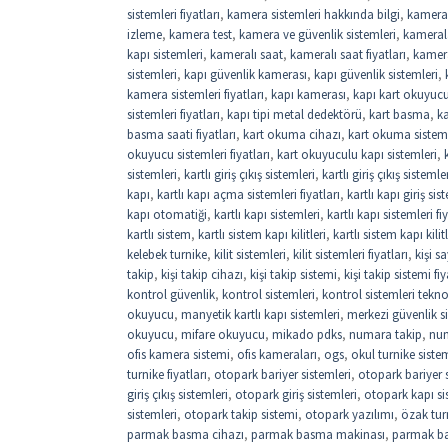
sistemleri fiyatları
,
kamera sistemleri hakkında bilgi
,
kamera
izleme
,
kamera test
,
kamera ve güvenlik sistemleri
,
kamerala
kapı sistemleri
,
kameralı saat
,
kameralı saat fiyatları
,
kamer
sistemleri
,
kapı güvenlik kamerası
,
kapı güvenlik sistemleri
,
kamera sistemleri fiyatları
,
kapı kamerası
,
kapı kart okuyuc
sistemleri fiyatları
,
kapı tipi metal dedektörü
,
kart basma
,
k
basma saati fiyatları
,
kart okuma cihazı
,
kart okuma sistem
okuyucu sistemleri fiyatları
,
kart okuyuculu kapı sistemleri
,
sistemleri
,
kartlı giriş çıkış sistemleri
,
kartlı giriş çıkış sistemler
kapı
,
kartlı kapı açma sistemleri fiyatları
,
kartlı kapı giriş sis
kapı otomatiği
,
kartlı kapı sistemleri
,
kartlı kapı sistemleri fi
kartlı sistem
,
kartlı sistem kapı kilitleri
,
kartlı sistem kapı kilitl
kelebek turnike
,
kilit sistemleri
,
kilit sistemleri fiyatları
,
kişi 
takip
,
kişi takip cihazı
,
kişi takip sistemi
,
kişi takip sistemi fiy
kontrol güvenlik
,
kontrol sistemleri
,
kontrol sistemleri tekno
okuyucu
,
manyetik kartlı kapı sistemleri
,
merkezi güvenlik si
okuyucu
,
mifare okuyucu
,
mikado pdks
,
numara takip
,
num
ofis kamera sistemi
,
ofis kameraları
,
ogs
,
okul turnike sistem
turnike fiyatları
,
otopark bariyer sistemleri
,
otopark bariyer si
giriş çıkış sistemleri
,
otopark giriş sistemleri
,
otopark kapı si
sistemleri
,
otopark takip sistemi
,
otopark yazılımı
,
özak tur
parmak basma cihazı
,
parmak basma makinası
,
parmak b