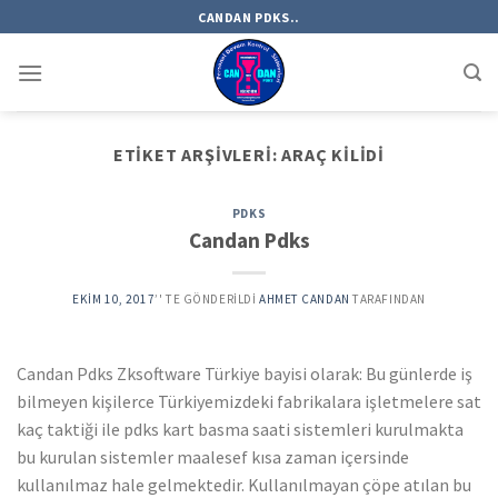
Skip
CANDAN PDKS..
to
content
ETIKET ARŞIVLERI:
ARAÇ KILIDI
PDKS
Candan Pdks
EKIM 10, 2017
’' TE GÖNDERILDI
AHMET CANDAN
TARAFINDAN
Candan Pdks Zksoftware Türkiye bayisi olarak: Bu günlerde iş
bilmeyen kişilerce Türkiyemizdeki fabrikalara işletmelere sat
kaç taktiği ile pdks kart basma saati sistemleri kurulmakta
bu kurulan sistemler maalesef kısa zaman içersinde
kullanılmaz hale gelmektedir. Kullanılmayan çöpe atılan bu