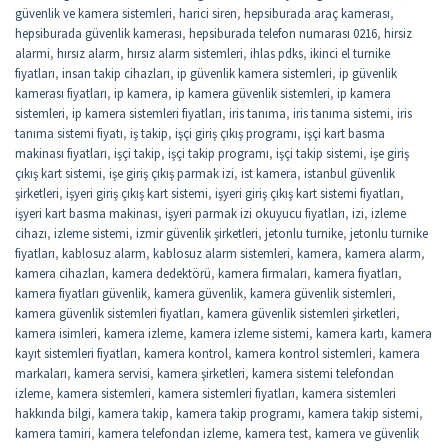
güvenlik ve kamera sistemleri
,
harici siren
,
hepsiburada araç kamerası
,
hepsiburada güvenlik kamerası
,
hepsiburada telefon numarası 0216
,
hirsiz
alarmi
,
hırsız alarm
,
hırsız alarm sistemleri
,
ihlas pdks
,
ikinci el turnike
fiyatları
,
insan takip cihazları
,
ip güvenlik kamera sistemleri
,
ip güvenlik
kamerası fiyatları
,
ip kamera
,
ip kamera güvenlik sistemleri
,
ip kamera
sistemleri
,
ip kamera sistemleri fiyatları
,
iris tanıma
,
iris tanıma sistemi
,
iris
tanıma sistemi fiyatı
,
iş takip
,
işçi giriş çıkış programı
,
işçi kart basma
makinası fiyatları
,
işçi takip
,
işçi takip programı
,
işçi takip sistemi
,
işe giriş
çıkış kart sistemi
,
işe giriş çıkış parmak izi
,
ist kamera
,
istanbul güvenlik
şirketleri
,
işyeri giriş çıkış kart sistemi
,
işyeri giriş çıkış kart sistemi fiyatları
,
işyeri kart basma makinası
,
işyeri parmak izi okuyucu fiyatları
,
izi
,
izleme
cihazı
,
izleme sistemi
,
izmir güvenlik şirketleri
,
jetonlu turnike
,
jetonlu turnike
fiyatları
,
kablosuz alarm
,
kablosuz alarm sistemleri
,
kamera
,
kamera alarm
,
kamera cihazları
,
kamera dedektörü
,
kamera firmaları
,
kamera fiyatları
,
kamera fiyatları güvenlik
,
kamera güvenlik
,
kamera güvenlik sistemleri
,
kamera güvenlik sistemleri fiyatları
,
kamera güvenlik sistemleri şirketleri
,
kamera isimleri
,
kamera izleme
,
kamera izleme sistemi
,
kamera kartı
,
kamera
kayıt sistemleri fiyatları
,
kamera kontrol
,
kamera kontrol sistemleri
,
kamera
markaları
,
kamera servisi
,
kamera şirketleri
,
kamera sistemi telefondan
izleme
,
kamera sistemleri
,
kamera sistemleri fiyatları
,
kamera sistemleri
hakkında bilgi
,
kamera takip
,
kamera takip programı
,
kamera takip sistemi
,
kamera tamiri
,
kamera telefondan izleme
,
kamera test
,
kamera ve güvenlik