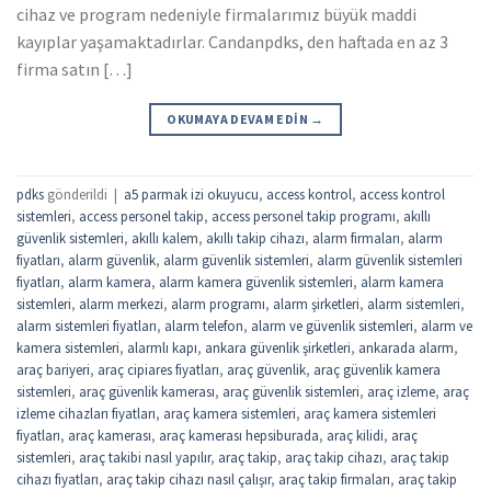
cihaz ve program nedeniyle firmalarımız büyük maddi
kayıplar yaşamaktadırlar. Candanpdks, den haftada en az 3
firma satın […]
OKUMAYA DEVAM EDIN
→
pdks
gönderildi
|
a5 parmak izi okuyucu
,
access kontrol
,
access kontrol
sistemleri
,
access personel takip
,
access personel takip programı
,
akıllı
güvenlik sistemleri
,
akıllı kalem
,
akıllı takip cihazı
,
alarm firmaları
,
alarm
fiyatları
,
alarm güvenlik
,
alarm güvenlik sistemleri
,
alarm güvenlik sistemleri
fiyatları
,
alarm kamera
,
alarm kamera güvenlik sistemleri
,
alarm kamera
sistemleri
,
alarm merkezi
,
alarm programı
,
alarm şirketleri
,
alarm sistemleri
,
alarm sistemleri fiyatları
,
alarm telefon
,
alarm ve güvenlik sistemleri
,
alarm ve
kamera sistemleri
,
alarmlı kapı
,
ankara güvenlik şirketleri
,
ankarada alarm
,
araç bariyeri
,
araç cipiares fiyatları
,
araç güvenlik
,
araç güvenlik kamera
sistemleri
,
araç güvenlik kamerası
,
araç güvenlik sistemleri
,
araç izleme
,
araç
izleme cihazları fiyatları
,
araç kamera sistemleri
,
araç kamera sistemleri
fiyatları
,
araç kamerası
,
araç kamerası hepsiburada
,
araç kilidi
,
araç
sistemleri
,
araç takibi nasıl yapılır
,
araç takip
,
araç takip cihazı
,
araç takip
cihazı fiyatları
,
araç takip cihazı nasıl çalışır
,
araç takip firmaları
,
araç takip