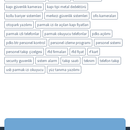
kapı güvenlik kamerası
kapı tipi metal dedektörü
kollu bariyer sistemleri
merkezi güvenlik sistemleri
ofis kameraları
otopark yazılımı
parmak izi ile açılan kapı fiyatları
parmak izli telefonlar
parmak okuyucu telefonlar
pdks açılımı
pdks btr personel kontrol
personel izleme programı
personel sistemi
personel takip çizelgesi
rfid firmaları
rfid fiyat
rf kart
security guvenlik
sistem alarm
takip saati
teknim
telefon takip
usb parmak izi okuyucu
yüz tanıma yazılımı