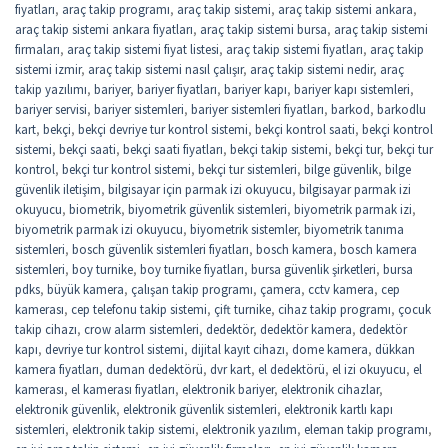
fiyatları
,
araç takip programı
,
araç takip sistemi
,
araç takip sistemi ankara
,
araç takip sistemi ankara fiyatları
,
araç takip sistemi bursa
,
araç takip sistemi
firmaları
,
araç takip sistemi fiyat listesi
,
araç takip sistemi fiyatları
,
araç takip
sistemi izmir
,
araç takip sistemi nasıl çalışır
,
araç takip sistemi nedir
,
araç
takip yazılımı
,
bariyer
,
bariyer fiyatları
,
bariyer kapı
,
bariyer kapı sistemleri
,
bariyer servisi
,
bariyer sistemleri
,
bariyer sistemleri fiyatları
,
barkod
,
barkodlu
kart
,
bekçi
,
bekçi devriye tur kontrol sistemi
,
bekçi kontrol saati
,
bekçi kontrol
sistemi
,
bekçi saati
,
bekçi saati fiyatları
,
bekçi takip sistemi
,
bekçi tur
,
bekçi tur
kontrol
,
bekçi tur kontrol sistemi
,
bekçi tur sistemleri
,
bilge güvenlik
,
bilge
güvenlik iletişim
,
bilgisayar için parmak izi okuyucu
,
bilgisayar parmak izi
okuyucu
,
biometrik
,
biyometrik güvenlik sistemleri
,
biyometrik parmak izi
,
biyometrik parmak izi okuyucu
,
biyometrik sistemler
,
biyometrik tanıma
sistemleri
,
bosch güvenlik sistemleri fiyatları
,
bosch kamera
,
bosch kamera
sistemleri
,
boy turnike
,
boy turnike fiyatları
,
bursa güvenlik şirketleri
,
bursa
pdks
,
büyük kamera
,
çalışan takip programı
,
çamera
,
cctv kamera
,
cep
kamerası
,
cep telefonu takip sistemi
,
çift turnike
,
cihaz takip programı
,
çocuk
takip cihazı
,
crow alarm sistemleri
,
dedektör
,
dedektör kamera
,
dedektör
kapı
,
devriye tur kontrol sistemi
,
dijital kayıt cihazı
,
dome kamera
,
dükkan
kamera fiyatları
,
duman dedektörü
,
dvr kart
,
el dedektörü
,
el izi okuyucu
,
el
kamerası
,
el kamerası fiyatları
,
elektronik bariyer
,
elektronik cihazlar
,
elektronik güvenlik
,
elektronik güvenlik sistemleri
,
elektronik kartlı kapı
sistemleri
,
elektronik takip sistemi
,
elektronik yazılım
,
eleman takip programı
,