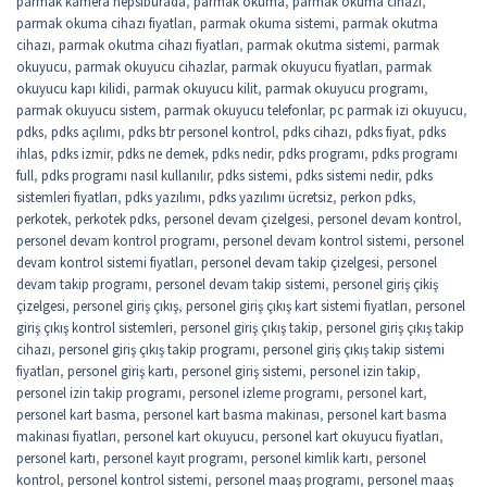
parmak kamera hepsiburada
,
parmak okuma
,
parmak okuma cihazı
,
parmak okuma cihazı fiyatları
,
parmak okuma sistemi
,
parmak okutma
cihazı
,
parmak okutma cihazı fiyatları
,
parmak okutma sistemi
,
parmak
okuyucu
,
parmak okuyucu cihazlar
,
parmak okuyucu fiyatları
,
parmak
okuyucu kapı kilidi
,
parmak okuyucu kilit
,
parmak okuyucu programı
,
parmak okuyucu sistem
,
parmak okuyucu telefonlar
,
pc parmak izi okuyucu
,
pdks
,
pdks açılımı
,
pdks btr personel kontrol
,
pdks cihazı
,
pdks fiyat
,
pdks
ihlas
,
pdks izmir
,
pdks ne demek
,
pdks nedir
,
pdks programı
,
pdks programı
full
,
pdks programı nasıl kullanılır
,
pdks sistemi
,
pdks sistemi nedir
,
pdks
sistemleri fiyatları
,
pdks yazılımı
,
pdks yazılımı ücretsiz
,
perkon pdks
,
perkotek
,
perkotek pdks
,
personel devam çizelgesi
,
personel devam kontrol
,
personel devam kontrol programı
,
personel devam kontrol sistemi
,
personel
devam kontrol sistemi fiyatları
,
personel devam takip çizelgesi
,
personel
devam takip programı
,
personel devam takip sistemi
,
personel giriş çikiş
çizelgesi
,
personel giriş çıkış
,
personel giriş çıkış kart sistemi fiyatları
,
personel
giriş çıkış kontrol sistemleri
,
personel giriş çıkış takip
,
personel giriş çıkış takip
cihazı
,
personel giriş çıkış takip programı
,
personel giriş çıkış takip sistemi
fiyatları
,
personel giriş kartı
,
personel giriş sistemi
,
personel izin takip
,
personel izin takip programı
,
personel izleme programı
,
personel kart
,
personel kart basma
,
personel kart basma makinası
,
personel kart basma
makinası fiyatları
,
personel kart okuyucu
,
personel kart okuyucu fiyatları
,
personel kartı
,
personel kayıt programı
,
personel kimlik kartı
,
personel
kontrol
,
personel kontrol sistemi
,
personel maaş programı
,
personel maaş