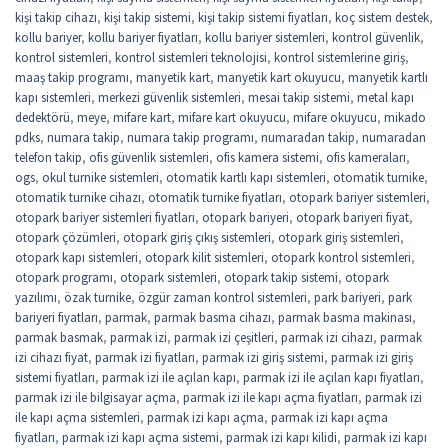
kişi takip cihazı
,
kişi takip sistemi
,
kişi takip sistemi fiyatları
,
koç sistem destek
,
kollu bariyer
,
kollu bariyer fiyatları
,
kollu bariyer sistemleri
,
kontrol güvenlik
,
kontrol sistemleri
,
kontrol sistemleri teknolojisi
,
kontrol sistemlerine giriş
,
maaş takip programı
,
manyetik kart
,
manyetik kart okuyucu
,
manyetik kartlı
kapı sistemleri
,
merkezi güvenlik sistemleri
,
mesai takip sistemi
,
metal kapı
dedektörü
,
meye
,
mifare kart
,
mifare kart okuyucu
,
mifare okuyucu
,
mikado
pdks
,
numara takip
,
numara takip programı
,
numaradan takip
,
numaradan
telefon takip
,
ofis güvenlik sistemleri
,
ofis kamera sistemi
,
ofis kameraları
,
ogs
,
okul turnike sistemleri
,
otomatik kartlı kapı sistemleri
,
otomatik turnike
,
otomatik turnike cihazı
,
otomatik turnike fiyatları
,
otopark bariyer sistemleri
,
otopark bariyer sistemleri fiyatları
,
otopark bariyeri
,
otopark bariyeri fiyat
,
otopark çözümleri
,
otopark giriş çıkış sistemleri
,
otopark giriş sistemleri
,
otopark kapı sistemleri
,
otopark kilit sistemleri
,
otopark kontrol sistemleri
,
otopark programı
,
otopark sistemleri
,
otopark takip sistemi
,
otopark
yazılımı
,
özak turnike
,
özgür zaman kontrol sistemleri
,
park bariyeri
,
park
bariyeri fiyatları
,
parmak
,
parmak basma cihazı
,
parmak basma makinası
,
parmak basmak
,
parmak izi
,
parmak izi çeşitleri
,
parmak izi cihazı
,
parmak
izi cihazı fiyat
,
parmak izi fiyatları
,
parmak izi giriş sistemi
,
parmak izi giriş
sistemi fiyatları
,
parmak izi ile açılan kapı
,
parmak izi ile açılan kapı fiyatları
,
parmak izi ile bilgisayar açma
,
parmak izi ile kapı açma fiyatları
,
parmak izi
ile kapı açma sistemleri
,
parmak izi kapı açma
,
parmak izi kapı açma
fiyatları
,
parmak izi kapı açma sistemi
,
parmak izi kapı kilidi
,
parmak izi kapı