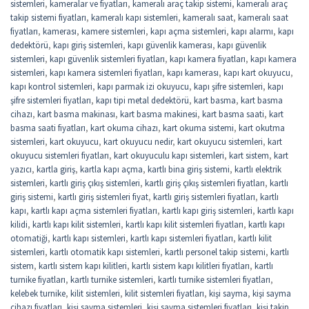
sistemleri
,
kameralar ve fiyatları
,
kameralı araç takip sistemi
,
kameralı araç
takip sistemi fiyatları
,
kameralı kapı sistemleri
,
kameralı saat
,
kameralı saat
fiyatları
,
kamerası
,
kamere sistemleri
,
kapı açma sistemleri
,
kapı alarmı
,
kapı
dedektörü
,
kapı giriş sistemleri
,
kapı güvenlik kamerası
,
kapı güvenlik
sistemleri
,
kapı güvenlik sistemleri fiyatları
,
kapı kamera fiyatları
,
kapı kamera
sistemleri
,
kapı kamera sistemleri fiyatları
,
kapı kamerası
,
kapı kart okuyucu
,
kapı kontrol sistemleri
,
kapı parmak izi okuyucu
,
kapı şifre sistemleri
,
kapı
şifre sistemleri fiyatları
,
kapı tipi metal dedektörü
,
kart basma
,
kart basma
cihazı
,
kart basma makinası
,
kart basma makinesi
,
kart basma saati
,
kart
basma saati fiyatları
,
kart okuma cihazı
,
kart okuma sistemi
,
kart okutma
sistemleri
,
kart okuyucu
,
kart okuyucu nedir
,
kart okuyucu sistemleri
,
kart
okuyucu sistemleri fiyatları
,
kart okuyuculu kapı sistemleri
,
kart sistem
,
kart
yazıcı
,
kartla giriş
,
kartla kapı açma
,
kartlı bina giriş sistemi
,
kartlı elektrik
sistemleri
,
kartlı giriş çıkış sistemleri
,
kartlı giriş çıkış sistemleri fiyatları
,
kartlı
giriş sistemi
,
kartlı giriş sistemleri fiyat
,
kartlı giriş sistemleri fiyatları
,
kartlı
kapı
,
kartlı kapı açma sistemleri fiyatları
,
kartlı kapı giriş sistemleri
,
kartlı kapı
kilidi
,
kartlı kapı kilit sistemleri
,
kartlı kapı kilit sistemleri fiyatları
,
kartlı kapı
otomatiği
,
kartlı kapı sistemleri
,
kartlı kapı sistemleri fiyatları
,
kartlı kilit
sistemleri
,
kartlı otomatik kapı sistemleri
,
kartlı personel takip sistemi
,
kartlı
sistem
,
kartlı sistem kapı kilitleri
,
kartlı sistem kapı kilitleri fiyatları
,
kartlı
turnike fiyatları
,
kartlı turnike sistemleri
,
kartlı turnike sistemleri fiyatları
,
kelebek turnike
,
kilit sistemleri
,
kilit sistemleri fiyatları
,
kişi sayma
,
kişi sayma
cihazı fiyatları
,
kişi sayma sistemleri
,
kişi sayma sistemleri fiyatları
,
kişi takip
,