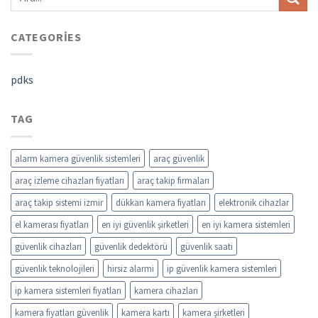
CATEGORIES
pdks
TAG
alarm kamera güvenlik sistemleri
araç güvenlik
araç izleme cihazları fiyatları
araç takip firmaları
araç takip sistemi izmir
dükkan kamera fiyatları
elektronik cihazlar
el kamerası fiyatları
en iyi güvenlik şirketleri
en iyi kamera sistemleri
güvenlik cihazları
güvenlik dedektörü
güvenlik saati
güvenlik teknolojileri
hirsiz alarmi
ip güvenlik kamera sistemleri
ip kamera sistemleri fiyatları
kamera cihazları
kamera fiyatları güvenlik
kamera kartı
kamera şirketleri