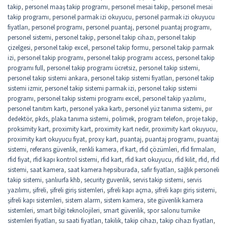
takip
,
personel maaş takip programı
,
personel mesai takip
,
personel mesai
takip programı
,
personel parmak izi okuyucu
,
personel parmak izi okuyucu
fiyatları
,
personel programı
,
personel puantaj
,
personel puantaj programı
,
personel sistemi
,
personel takip
,
personel takip cihazı
,
personel takip
çizelgesi
,
personel takip excel
,
personel takip formu
,
personel takip parmak
izi
,
personel takip programı
,
personel takip programı access
,
personel takip
programı full
,
personel takip programı ücretsiz
,
personel takip sistemi
,
personel takip sistemi ankara
,
personel takip sistemi fiyatları
,
personel takip
sistemi izmir
,
personel takip sistemi parmak izi
,
personel takip sistemi
programı
,
personel takip sistemi programı excel
,
personel takip yazılımı
,
personel tanıtım kartı
,
personel yaka kartı
,
personel yüz tanıma sistemi
,
pır
dedektör
,
pkds
,
plaka tanıma sistemi
,
polimek
,
program telefon
,
proje takip
,
proksimity kart
,
proximity kart
,
proximity kart nedir
,
proximity kart okuyucu
,
proximity kart okuyucu fiyat
,
proxy kart
,
puantaj
,
puantaj programı
,
puantaj
sistemi
,
referans güvenlik
,
renkli kamera
,
rf kart
,
rfid çözümleri
,
rfid firmaları
,
rfid fiyat
,
rfid kapı kontrol sistemi
,
rfid kart
,
rfid kart okuyucu
,
rfid kilit
,
rfıd
,
rfıd
sistemi
,
saat kamera
,
saat kamera hepsiburada
,
safir fiyatları
,
sağlık personeli
takip sistemi
,
şanlıurfa khb
,
security guvenlik
,
servis takip sistemi
,
servis
yazılımı
,
şifreli
,
şifreli giriş sistemleri
,
şifreli kapı açma
,
şifreli kapı giriş sistemi
,
şifreli kapı sistemleri
,
sistem alarm
,
sistem kamera
,
site güvenlik kamera
sistemleri
,
smart bilgi teknolojileri
,
smart güvenlik
,
spor salonu turnike
sistemleri fiyatları
,
su saati fiyatları
,
takilik
,
takip cihazı
,
takip cihazı fiyatları
,