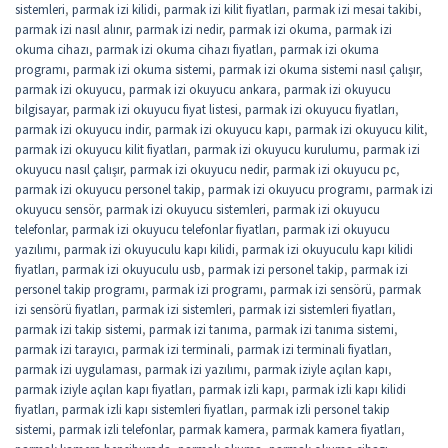
sistemleri
,
parmak izi kilidi
,
parmak izi kilit fiyatları
,
parmak izi mesai takibi
,
parmak izi nasıl alınır
,
parmak izi nedir
,
parmak izi okuma
,
parmak izi
okuma cihazı
,
parmak izi okuma cihazı fiyatları
,
parmak izi okuma
programı
,
parmak izi okuma sistemi
,
parmak izi okuma sistemi nasıl çalışır
,
parmak izi okuyucu
,
parmak izi okuyucu ankara
,
parmak izi okuyucu
bilgisayar
,
parmak izi okuyucu fiyat listesi
,
parmak izi okuyucu fiyatları
,
parmak izi okuyucu indir
,
parmak izi okuyucu kapı
,
parmak izi okuyucu kilit
,
parmak izi okuyucu kilit fiyatları
,
parmak izi okuyucu kurulumu
,
parmak izi
okuyucu nasıl çalışır
,
parmak izi okuyucu nedir
,
parmak izi okuyucu pc
,
parmak izi okuyucu personel takip
,
parmak izi okuyucu programı
,
parmak izi
okuyucu sensör
,
parmak izi okuyucu sistemleri
,
parmak izi okuyucu
telefonlar
,
parmak izi okuyucu telefonlar fiyatları
,
parmak izi okuyucu
yazılımı
,
parmak izi okuyuculu kapı kilidi
,
parmak izi okuyuculu kapı kilidi
fiyatları
,
parmak izi okuyuculu usb
,
parmak izi personel takip
,
parmak izi
personel takip programı
,
parmak izi programı
,
parmak izi sensörü
,
parmak
izi sensörü fiyatları
,
parmak izi sistemleri
,
parmak izi sistemleri fiyatları
,
parmak izi takip sistemi
,
parmak izi tanıma
,
parmak izi tanıma sistemi
,
parmak izi tarayıcı
,
parmak izi terminali
,
parmak izi terminali fiyatları
,
parmak izi uygulaması
,
parmak izi yazılımı
,
parmak iziyle açılan kapı
,
parmak iziyle açılan kapı fiyatları
,
parmak izli kapı
,
parmak izli kapı kilidi
fiyatları
,
parmak izli kapı sistemleri fiyatları
,
parmak izli personel takip
sistemi
,
parmak izli telefonlar
,
parmak kamera
,
parmak kamera fiyatları
,