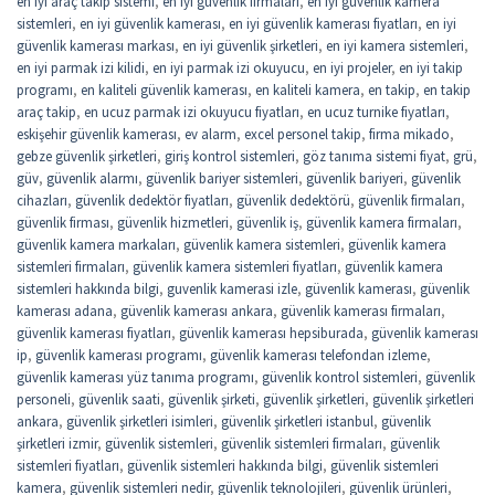
en iyi araç takip sistemi
,
en iyi güvenlik firmaları
,
en iyi güvenlik kamera
sistemleri
,
en iyi güvenlik kamerası
,
en iyi güvenlik kamerası fiyatları
,
en iyi
güvenlik kamerası markası
,
en iyi güvenlik şirketleri
,
en iyi kamera sistemleri
,
en iyi parmak izi kilidi
,
en iyi parmak izi okuyucu
,
en iyi projeler
,
en iyi takip
programı
,
en kaliteli güvenlik kamerası
,
en kaliteli kamera
,
en takip
,
en takip
araç takip
,
en ucuz parmak izi okuyucu fiyatları
,
en ucuz turnike fiyatları
,
eskişehir güvenlik kamerası
,
ev alarm
,
excel personel takip
,
firma mikado
,
gebze güvenlik şirketleri
,
giriş kontrol sistemleri
,
göz tanıma sistemi fiyat
,
grü
,
güv
,
güvenlik alarmı
,
güvenlik bariyer sistemleri
,
güvenlik bariyeri
,
güvenlik
cihazları
,
güvenlik dedektör fiyatları
,
güvenlik dedektörü
,
güvenlik firmaları
,
güvenlik firması
,
güvenlik hizmetleri
,
güvenlik iş
,
güvenlik kamera firmaları
,
güvenlik kamera markaları
,
güvenlik kamera sistemleri
,
güvenlik kamera
sistemleri firmaları
,
güvenlik kamera sistemleri fiyatları
,
güvenlik kamera
sistemleri hakkında bilgi
,
guvenlik kamerasi izle
,
güvenlik kamerası
,
güvenlik
kamerası adana
,
güvenlik kamerası ankara
,
güvenlik kamerası firmaları
,
güvenlik kamerası fiyatları
,
güvenlik kamerası hepsiburada
,
güvenlik kamerası
ip
,
güvenlik kamerası programı
,
güvenlik kamerası telefondan izleme
,
güvenlik kamerası yüz tanıma programı
,
güvenlik kontrol sistemleri
,
güvenlik
personeli
,
güvenlik saati
,
güvenlik şirketi
,
güvenlik şirketleri
,
güvenlik şirketleri
ankara
,
güvenlik şirketleri isimleri
,
güvenlik şirketleri istanbul
,
güvenlik
şirketleri izmir
,
güvenlik sistemleri
,
güvenlik sistemleri firmaları
,
güvenlik
sistemleri fiyatları
,
güvenlik sistemleri hakkında bilgi
,
güvenlik sistemleri
kamera
,
güvenlik sistemleri nedir
,
güvenlik teknolojileri
,
güvenlik ürünleri
,