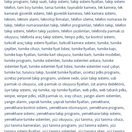
takip programi
,
takip saati
,
takip sistemi
,
takip sistemi fiyatları
,
takip sistemi
telefon
,
tam boy turnike
,
tansa turnike
,
taşınabilir kamera
,
tek kamera
,
tek
kameralı güvenlik sistemi
,
tekli güvenlik kamerası
,
tekli kamera sistemi
,
teknim
,
teknim alarm
,
teknoloji firmaları
,
telefon izleme
,
telefon numarası ile
takip
,
telefon numarasından takip
,
telefon programlari
,
telefon takip
,
telefon
takip sistemi
,
telefon takip yazılımı
,
telefon yazılımları
,
telefonda parmak izi
okuyucu
,
telefonla araç takip sistemi
,
tempo pdks
,
tur kontrol sistemi
,
turkcell araç takip sistemi fiyatları
,
turkcell kamera sistemi
,
turnike
,
turnike
çeşitleri
,
turnike cihazı
,
turnike fiyat listesi
,
turnike fiyatları
,
turnike kapı
,
turnike kapı fiyatları
,
turnike kart okuyucu
,
turnike kartı
,
turnike modelleri
,
turnike programı
,
turnike sistemleri
,
turnike sistemleri ankara
,
turnike
sistemleri fiyat
,
turnike sistemleri fiyat listesi
,
turnike sistemleri nasıl çalışır
,
turnike tur
,
turuncu takip
,
tuvalet turnike fiyatları
,
ücretsiz pdks programı
,
ücretsiz personel takip programı
,
unilever nedir
,
ürün takip sistemi
,
usb
parmak izi okuyucu
,
usb parmak izi okuyucu fiyatları
,
üst arama dedektörü
,
üye takip sistemi
,
vip turnike
,
vip turnike fiyatları
,
web pdks
,
web tabanlı pdks
,
winper
,
winper pdks
,
x628 parmak izi
,
xray cihazı
,
yangın alarm sistemleri
,
yangın alarmı
,
yaprak turnike
,
yaprak turnike fiyatları
,
yemekhane
,
yemekhane kontrol sistemi
,
yemekhane otomasyon
,
yemekhane programı
,
yemekhane sistemi
,
yemekhane takip programı
,
yemekhane takip sistemi
,
yemekhane turnike sistemleri
,
yüz okuyucu
,
yüz tanıma
,
yüz tanıma cihazı
,
yüz tanıma kameraları
,
yüz tanıma programı
,
yüz tanıma sistemi
,
yüz
tanıma sistemi fiyatları
,
yüz tanıma sistemleri
,
yüz tanıma sitesi
,
yüz tanıma